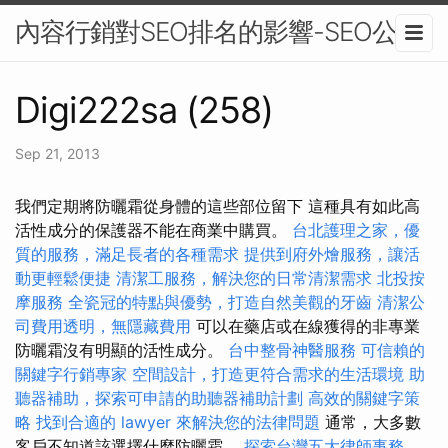
內容行銷對SEO排名的影響-SEO公司
Digi222sa (258)
Sep 21, 2013
我們定期將防曬霜從身體的這些部位留下 這種具有如此高
活性成分的保護器不能在商業中購買。
台北護理之家，優
質的服務，滿足長者的各種需求
提供到府外燴服務，讓活
動更輕鬆便捷
清潔工服務，解決您的日常清潔需求
北投按
摩服務
全瓷冠的特點與優勢，打造自然美觀的牙齒
清潔公
司費用透明，無隱藏費用
可以在藥店或在線獲得的非專業
防曬霜沒有明顯的活性成分。
台中整骨神醫服務
可信賴的
關鍵字行銷專家
空間設計，打造更符合需求的生活環境
助
聽器補助，探索可申請的助聽器補助計劃
高效的關鍵字策
略
找到合適的 lawyer 來解決您的法律問題
通常，大多數
客戶不知道該選擇什麼防曬霜。
探索台灣五大律師事務