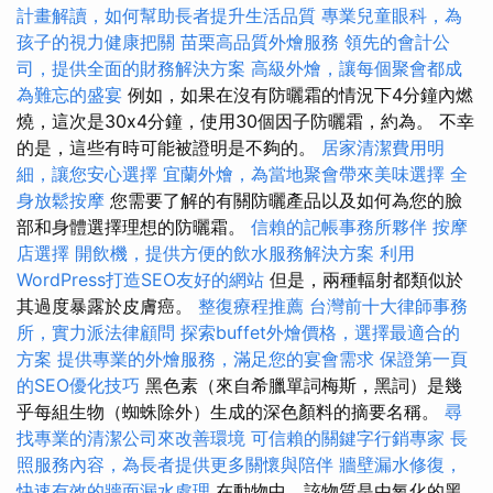
計畫解讀，如何幫助長者提升生活品質
專業兒童眼科，為
孩子的視力健康把關
苗栗高品質外燴服務
領先的會計公
司，提供全面的財務解決方案
高級外燴，讓每個聚會都成
為難忘的盛宴
例如，如果在沒有防曬霜的情況下4分鐘內燃
燒，這次是30x4分鐘，使用30個因子防曬霜，約為。 不幸
的是，這些有時可能被證明是不夠的。
居家清潔費用明
細，讓您安心選擇
宜蘭外燴，為當地聚會帶來美味選擇
全
身放鬆按摩
您需要了解的有關防曬產品以及如何為您的臉
部和身體選擇理想的防曬霜。
信賴的記帳事務所夥伴
按摩
店選擇
開飲機，提供方便的飲水服務解決方案
利用
WordPress打造SEO友好的網站
但是，兩種輻射都類似於
其過度暴露於皮膚癌。
整復療程推薦
台灣前十大律師事務
所，實力派法律顧問
探索buffet外燴價格，選擇最適合的
方案
提供專業的外燴服務，滿足您的宴會需求
保證第一頁
的SEO優化技巧
黑色素（來自希臘單詞梅斯，黑詞）是幾
乎每組生物（蜘蛛除外）生成的深色顏料的摘要名稱。
尋
找專業的清潔公司來改善環境
可信賴的關鍵字行銷專家
長
照服務內容，為長者提供更多關懷與陪伴
牆壁漏水修復，
快速有效的牆面漏水處理
在動物中，該物質是由氧化的黑