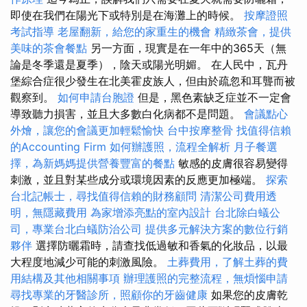
即使在我們在陽光下或特別是在海灘上的時候。
按摩證照
考試指導
老屋翻新，給您的家重生的機會
精緻茶會，提供
美味的茶會餐點
另一方面，現實是在一年中的365天（無
論是冬季還是夏季），陰天或陽光明媚。 在人民中，瓦丹
堡綜合症很少發生在北美霍皮族人，但由於疏忽和耳聾而被
觀察到。
如何申請台胞證
但是，黑色素缺乏症並不一定會
導致聽力損害，並且大多數白化病都不是問題。
會議點心
外燴，讓您的會議更加輕鬆愉快
台中按摩整骨
找值得信賴
的Accounting Firm
如何辦護照，流程全解析
月子餐選
擇，為新媽媽提供營養豐富的餐點
敏感的皮膚很容易變得
刺激，並且對某些成分或環境因素的反應更加極端。
探索
台北記帳士，尋找值得信賴的財務顧問
清潔公司費用透
明，無隱藏費用
為家增添亮點的室內設計
台北除白蟻公
司，專業台北白蟻防治公司
提供多元解決方案的數位行銷
夥伴
選擇防曬霜時，請查找低過敏和香氣的化妝品，以最
大程度地減少可能的刺激風險。
土葬費用，了解土葬的費
用結構及其他相關事項
辦理護照的完整流程，無煩惱申請
尋找專業的牙醫診所，照顧你的牙齒健康
如果您的皮膚乾