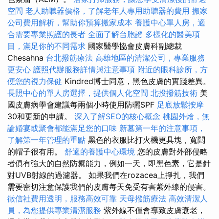
空間
老人助聽器價格，了解老年人專用助聽器的費用
搬家
公司費用解析，幫助你預算搬家成本
養護中心單人房，適
合需要專業照護的長者
全面了解台胞證
多樣化的醫美項
目，滿足你的不同需求
國家醫學協會皮膚科副總裁
Chesahna
台北撥筋療法
高雄地區的清潔公司，專業服務
更安心
護照代辦服務詳情與注意事項
附近的眼科診所，方
便您的視力保健
Kindred博士同意，黑色皮膚的實踐差異。
長照中心的單人房選擇，提供個人化空間
北投撥筋技術
美
國皮膚病學會建議每兩個小時使用防曬SPF
足底放鬆按摩
30和更新的申請。
深入了解SEO的核心概念
桃園外燴，無
論婚宴或聚會都能滿足您的口味
新墓第一年的注意事項，
了解第一年管理的重點
黑色的衣服比打火機更具塊，寬闊
的帽子很有用。
舒適的養護中心環境
您的皮膚對外部侵略
者俱有強大的自然防禦能力，例如一天，即黑色素，它是針
對UVB射線的過濾器。 如果我們在rozacea上掙扎，我們
需要密切注意保護我們的皮膚每天免受有害紫外線的侵害。
徵信社費用透明，服務高效可靠
天母撥筋療法
高效清潔人
員，為您提供專業清潔服務
紫外線不僅會導致皮膚衰老，