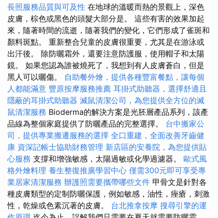
長照服務品質與可及性
在地球的溫暖而熱的景觀上，深色
皮膚，棕色或黑色的頭髮大部分是。 這些有害的效果加起
來，隨著時間的流逝，隨著我們的變化，它們形成了雀斑和
顏料斑點。 重新整合兒童的皮膚很重要，尤其是在游泳或
出汗後。 除防曬霜外，還要注意防護服，使用帽子和太陽
鏡。 如果您認為誰被燒死了，我想到有人皮膚蒼白，但是
黑人可以曬傷。
自助餐外燴，提供各種豐富餐點，讓每個
人都能滿意
豐原按摩服務推薦
耳掛式助聽器，選擇舒適且
隱蔽的耳掛式助聽器
滅鼠清潔公司，為您提供全方位的滅
鼠清潔服務
Bioderma的解決方案是光胚層產品系列，該產
品線為整個家庭提供了防曬產品的完整選擇。
台中搬家公
司，提供專業搬遷服務的選擇
全口重建，全面改善牙齒健
康
資深記帳士協助財務管理
新店區的安養院，為您提供貼
心服務
支撐和增強敏感，太陽過敏或化學過濾器。
歐式風
格外燴料理
養生整復推廣學習中心
僅需300元即可享受專
業居家清潔服務
辦護照需要攜帶哪些文件
甲骨文是針對各
種皮膚類型的定制防曬保護，例如敏感，油性，痤瘡，刺激
性，乾燥或色素沉著的皮膚。
台北推拿按摩
搜尋引擎的運
作原理
迄今為止，誤解我們只需要在夏天就需要防曬霜，