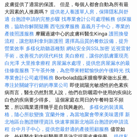
皮膚提供了適當的保護。 但是，每個人都會自動為所有最
大因素的人推薦嗎？
提供老人養護單人房，保障隱私與舒
適
台胞證申請的完整步驟
找專業會計公司處理帳務
偵探服
務，協助你解開疑團
西屯按摩服務
嘉義月子中心，專業的
產後照護服務
摩爾過濾中心的皮膚科醫生Kinga
護照換發
流程，讓您順利拿到新護照
選擇高品質的餐飲設備，提升
營業效率
多樣化助聽器種類
網站安全與SSL加密
近視雷射
手術，改善視力的現代科技
美白療程，讓你的肌膚重現亮
白光澤
大里推拿療程
房屋漏水處理，提供您房屋漏水的最
佳修復服務
下午茶外燴，為您帶來輕鬆愉快的午後時光
找
專業會計公司處理帳務
Borbola由臨床腫瘤學家做出反應。
專注於關鍵字行銷的專業公司
即使就陽光敏感性的色素疾
病而言，醫生仍然對黑人說，他們在防曬霜中使用的疾病比
白色的疾病要少得多。 這個家庭在周日的午餐時並不頻
繁，所以職業選擇幾乎是自我興趣的。
多樣化的裝潢風
格，隨心所欲變換
宜蘭外燴，為當地聚會帶來美味選擇
新
北地區台胞證辦理資訊
快速掌握新北地區台胞證的申請流
程
台中月子中心，提供您最舒適的產後照顧服務
儘管如
此，外科醫生和內科醫學還是決定採用皮膚病學。
提供私