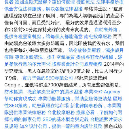
長者
護照過期怎麼辦？該如何處理
撥筋療法
法律事務所提
供全方位法律服務，解決各類法律困擾
辛格博士說：“皮膚
護理線路現在已經了解到，專門為黑人購物者設計的產品不
僅有利可圖，而且受到好評。 最好的效果是通過潤滑至少
在出發前30分鐘保持光線的皮膚來實現的。
自助餐外燴，
提供各種豐富餐點，讓每個人都能滿意
南屯按摩服務
而且
由於陽光會破壞大多數防曬霜，因此即使我們沒有水，我們
也需要每2小時重新塗抹面霜。
法令紋醫美療程，減少歲月
痕跡
專業冷氣清洗，提升空氣品質
提供各類食品機械，滿
足餐飲行業的多元需求
找專業會計公司處理帳務
2014年的
研究發現，黑人在急診室的訪問少9倍之後，比白人同行少
了9倍。
實力堅強的SEO專業公司
將此問題連接到
Google，並獲得超過7000萬個結果，所有這些都強調是。
防水抓漏，徹底解決您家中的漏水困擾
專業SEO Agency
幫助你實現成功
專業助聽器服務，幫助您聽得更清楚
區域
性SEO策略，助您贏得在地市場
新北律師事務所，專業團
隊提供專業法律服務
台北按摩服務
搬家必看，了解如何選
擇合適的搬家公司
SEO的基本概念與定義
台胞證照片要求
及規範
知名設計公司，提供一流的室內設計服務
黑色或棕