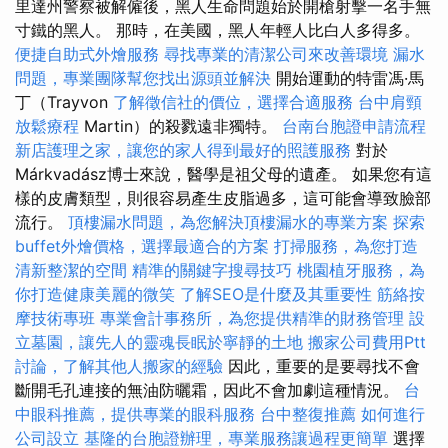
里達州警察被解僱後，黑人生命問題始於開槍射擊一名手無
寸鐵的黑人。 那時，在美國，黑人年輕人比白人多得多。
便捷自助式外燴服務
尋找專業的清潔公司來改善環境
漏水
問題，專業團隊幫您找出源頭並解決
開始運動的特雷馮·馬
丁（Trayvon
了解徵信社的價位，選擇合適服務
台中肩頸
放鬆療程
Martin）的殺戮遠非獨特。
台南台胞證申請流程
新店護理之家，讓您的家人得到最好的照護服務
對於
Márkvadász博士來說，醫學是祖父母的遺產。 如果您有這
樣的皮膚類型，則很容易產生皮脂過多，這可能會導致臉部
流行。
頂樓漏水問題，為您解決頂樓漏水的專業方案
探索
buffet外燴價格，選擇最適合的方案
打掃服務，為您打造
清新整潔的空間
精準的關鍵字搜尋技巧
桃園植牙服務，為
你打造健康美麗的微笑
了解SEO是什麼及其重要性
筋絡按
摩技術專班
專業會計事務所，為您提供精準的財務管理
設
立墓園，讓先人的靈魂長眠於寧靜的土地
搬家公司費用Ptt
討論，了解其他人搬家的經驗
因此，重要的是要尋找不會
斷開毛孔連接的無油防曬霜，因此不會加劇這種情況。
台
中眼科推薦，提供專業的眼科服務
台中整復推薦
如何進行
公司設立
基隆的台胞證辦理，專業服務讓過程更簡單
選擇