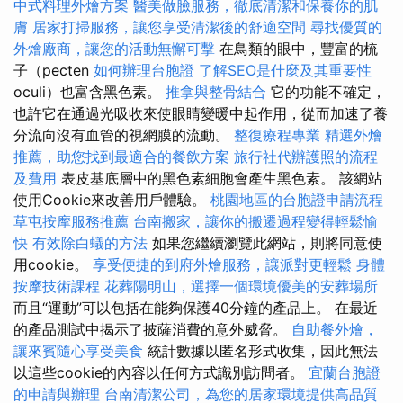
中式料理外燴方案
醫美做臉服務，徹底清潔和保養你的肌
膚
居家打掃服務，讓您享受清潔後的舒適空間
尋找優質的
外燴廠商，讓您的活動無懈可擊
在鳥類的眼中，豐富的梳
子（pecten
如何辦理台胞證
了解SEO是什麼及其重要性
oculi）也富含黑色素。
推拿與整骨結合
它的功能不確定，
也許它在通過光吸收來使眼睛變暖中起作用，從而加速了養
分流向沒有血管的視網膜的流動。
整復療程專業
精選外燴
推薦，助您找到最適合的餐飲方案
旅行社代辦護照的流程
及費用
表皮基底層中的黑色素細胞會產生黑色素。 該網站
使用Cookie來改善用戶體驗。
桃園地區的台胞證申請流程
草屯按摩服務推薦
台南搬家，讓你的搬遷過程變得輕鬆愉
快
有效除白蟻的方法
如果您繼續瀏覽此網站，則將同意使
用cookie。
享受便捷的到府外燴服務，讓派對更輕鬆
身體
按摩技術課程
花葬陽明山，選擇一個環境優美的安葬場所
而且“運動”可以包括在能夠保護40分鐘的產品上。 在最近
的產品測試中揭示了披薩消費的意外威脅。
自助餐外燴，
讓來賓隨心享受美食
統計數據以匿名形式收集，因此無法
以這些cookie的內容以任何方式識別訪問者。
宜蘭台胞證
的申請與辦理
台南清潔公司，為您的居家環境提供高品質