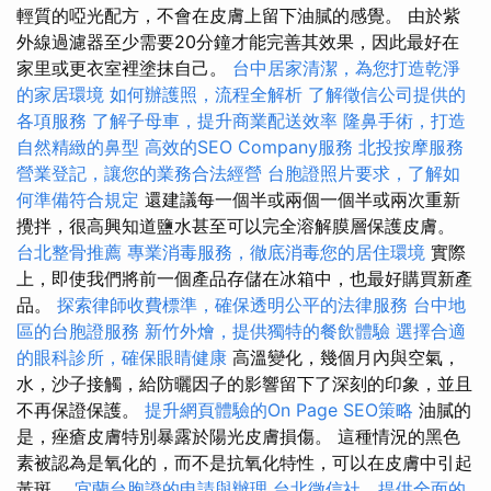
輕質的啞光配方，不會在皮膚上留下油膩的感覺。 由於紫
外線過濾器至少需要20分鐘才能完善其效果，因此最好在
家里或更衣室裡塗抹自己。
台中居家清潔，為您打造乾淨
的家居環境
如何辦護照，流程全解析
了解徵信公司提供的
各項服務
了解子母車，提升商業配送效率
隆鼻手術，打造
自然精緻的鼻型
高效的SEO Company服務
北投按摩服務
營業登記，讓您的業務合法經營
台胞證照片要求，了解如
何準備符合規定
還建議每一個半或兩個一個半或兩次重新
攪拌，很高興知道鹽水甚至可以完全溶解膜層保護皮膚。
台北整骨推薦
專業消毒服務，徹底消毒您的居住環境
實際
上，即使我們將前一個產品存儲在冰箱中，也最好購買新產
品。
探索律師收費標準，確保透明公平的法律服務
台中地
區的台胞證服務
新竹外燴，提供獨特的餐飲體驗
選擇合適
的眼科診所，確保眼睛健康
高溫變化，幾個月內與空氣，
水，沙子接觸，給防曬因子的影響留下了深刻的印象，並且
不再保證保護。
提升網頁體驗的On Page SEO策略
油膩的
是，痤瘡皮膚特別暴露於陽光皮膚損傷。 這種情況的黑色
素被認為是氧化的，而不是抗氧化特性，可以在皮膚中引起
黃斑。
宜蘭台胞證的申請與辦理
台北徵信社，提供全面的