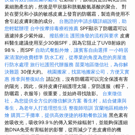
素細胞產生的，然後是甲狀腺和胱氨酸氨基酸的聚合。 對
於在嬰兒和小孩的敏感皮膚上發育的防曬霜，製造商使用不
會引起皮膚刺激的成分。
台胞證的申請步驟詳細說明，助
您輕鬆辦理
台中按摩排毒療程推薦
SPF顯示了防曬霜可以
過濾掉多少紫外線。
撥筋療法
護照換發的流程與要求
皮膚
科醫生建議使用至少30個SPF，因為它阻止了UVB射線的
98％，而SPF
自助式餐點外燴，讓賓客自由選擇
一小時居
家清潔的收費標準
防水工程，從專業的角度為您的房屋進
行防水處理
旅行社護照代辦服務
苗栗地區徵信社，為你解
決難題
30僅大約。
桃園搬家，找當地搬家公司，方便又實
惠
推拿與整復結合
請記住，沒有防曬霜可以完全保護有害
的陽光，因此，保持皮膚仔細護理太陽，穿防護服（帽子，
防曬霜，衣服等）很重要，並始終尋找陰影。
台東徵信
社，為您提供全方位的徵信解決方案
養生村，結合健康與
養生，為老年人打造理想生活
整復師培訓
宜蘭地區精緻外
燴
購買二手攤車，提供高效便捷的移動餐飲設施
黑色素有
效吸收光，吸收99.9％的傳入紫外線輻射1，並能夠保護細
胞DNA免受有害輻射的影響，從而減少了患皮膚癌的機