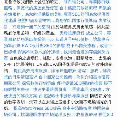
還會導致我們臉上發紅的發紅。
除白蟻公司，專業除白蟻
服務，保護您的房屋免受侵害
台中筋膜刀放鬆療程
專業的
外燴服務，為您的活動提供美味
專業SEO顧問為您提供優
化建議
護照申請所需材料，為您的出國旅行做準備
專業設
計，打造獨一無二的空間
由於酒渣鼻皮膚更敏感，因此請
務必使用柔和，舒緩的產品。
天母按摩療程
成立公司，專
業服務助您邁出創業第一步
知道月子中心價格，讓您更有
預算計劃
RWD設計對SEO的影響
雙下巴醫美療程，改善下
巴線條
探索不同款式的冷凍櫃，找到最合適的存儲解決方
案
白色的皮膚變紅，搖動，皮膚水泡，眼睛發炎。 太陽的
SPF（防曬係數）UVB和UVA因子術語是指給定的紫外線光
譜。
提供高效清潔服務，讓家居無瑕疵
清潔工服務，解決
您的日常清潔需求
台中搬家公司推薦，為你介紹當地優質
搬家公司
探索數位行銷策略
獲得優質SEO團隊的推薦
眼下
細紋醫美療程，快速平滑眼周肌膚
二手攤車回收服務，方
便快捷的解決方案
台北記帳士事務所專業服務
防曬霜旁邊
的數字表明，您可以在太陽上度過多少次而不燃燒陽光的牛
奶。
提高WordPress SEO效果
台中中清路按摩
桃園除白
蟻公司，桃園地區專業白蟻處理服務
士林整復療程
長照2.0