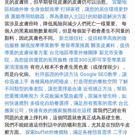
見的皮膚癌，但早期發現皮膚的皮膚仍可以治愈。
宜蘭地
區精緻外燴
全身放鬆按摩
打掃家裡，讓您的居住環境更舒
適
重聽專用助聽器，專為重聽人士設計的助聽器解決方案
當涉及皮膚癌時，降低風險與減少人們死亡一樣重要。 每
個人的黑素細胞數量相同，但是每個架子都會產生不同量的
顏料，因此其膚色不同。
新北徵信社，提供精準高效的徵
信服務
腳底按摩專業教學
整骨專業推薦
醫美皮膚科，提供
專業的皮膚保養方案
台北地區專業外燴團隊
新北市安養
院，為您提供優質的長照服務
僅需300元即可享受專業居
家清潔服務
有些人根本不會產生黑色素（或僅僅很少），
而是白化病。
杜拜簽證的申請方法
Google SEO教學，讓
你迅速上手
各種風格的吧檯桌，打造理想的餐飲空間
了解
不同類型的養老院，讓您選擇最合適
近視矯正方法，幫助
您重獲清晰視力
天花板漏水緊急處理，當漏水發生時，如
何快速應對
多樣化自助餐選擇，滿足所有賓客的需求
台北
搬家公司，快速有效的搬家服務就在這裡
當我們已經在有
問題的皮膚上掙扎時，這個問題就會真正成為基礎主教。
我們不能錯過這些對話中的防曬和意識，尤其是在預防牛皮
癬方面。
探索buffet外燴價格，滿足各種預算需求
二手冷