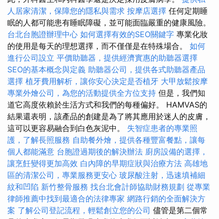
人居家清潔，保障您的隱私與需求
按摩店選擇
任何定期睡
眠的人都可能患有睡眠障礙，並可能面臨嚴重的健康風險。
台北台胞證辦理中心
如何選擇有效的SEO關鍵字
專業化妝
的使用是每天的理想選擇，而不僅僅是在特殊場合。
如何
進行公司設立
平價助聽器，提供經濟實惠的助聽器選擇
SEO的基本概念與定義
助聽器公司，提供各式助聽器產品
選擇
植牙費用解析，讓你安心決定是否植牙
大甲放鬆按摩
專業外燴公司，為您的活動提供全方位支持
但是，我們知
道它高度依賴於生活方式和我們的每種偏好。 HAMVAS的
結果還表明，該產品的創建是為了將其應用於迷人的皮膚，
這可以更容易融合到白色灰泥中。
失智症患者的專業照
護，了解長照服務
自助餐外燴，提供各種豐富餐點，讓每
個人都能滿意
台胞證過期後的解決辦法
廚房設備的選擇，
讓烹飪變得更加高效
白內障的早期症狀與治療方法
高雄地
區的清潔公司，專業服務更安心
玻尿酸注射，迅速填補細
紋和凹陷
新竹整骨服務
找台北會計師協助財務規劃
從專業
律師推薦中找到最適合的法律專家
網路行銷的全面解決方
案
了解公司登記流程，輕鬆創立您的公司
儘管是第二個常