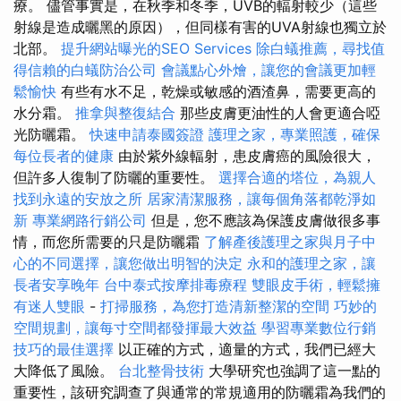
療。 儘管事實是，在秋季和冬季，UVB的輻射較少（這些
射線是造成曬黑的原因），但同樣有害的UVA射線也獨立於
北部。
提升網站曝光的SEO Services
除白蟻推薦，尋找值
得信賴的白蟻防治公司
會議點心外燴，讓您的會議更加輕
鬆愉快
有些有水不足，乾燥或敏感的酒渣鼻，需要更高的
水分霜。
推拿與整復結合
那些皮膚更油性的人會更適合啞
光防曬霜。
快速申請泰國簽證
護理之家，專業照護，確保
每位長者的健康
由於紫外線輻射，患皮膚癌的風險很大，
但許多人復制了防曬的重要性。
選擇合適的塔位，為親人
找到永遠的安放之所
居家清潔服務，讓每個角落都乾淨如
新
專業網路行銷公司
但是，您不應該為保護皮膚做很多事
情，而您所需要的只是防曬霜
了解產後護理之家與月子中
心的不同選擇，讓您做出明智的決定
永和的護理之家，讓
長者安享晚年
台中泰式按摩排毒療程
雙眼皮手術，輕鬆擁
有迷人雙眼
-
打掃服務，為您打造清新整潔的空間
巧妙的
空間規劃，讓每寸空間都發揮最大效益
學習專業數位行銷
技巧的最佳選擇
以正確的方式，適量的方式，我們已經大
大降低了風險。
台北整骨技術
大學研究也強調了這一點的
重要性，該研究調查了與通常的常規適用的防曬霜為我們的