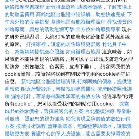
經絡按摩學習課程
新竹推拿療程
助聽器價格，了解市場上
的助聽器費用
高雄地區台胞證申請詳解，助您快速完成
下
午茶外燴的完美搭配
基隆地區台胞證辦理流程
尋找優質的
外燴廠商，讓您的活動無懈可擊
全方位外燴服務專家
現在
的研究已經證明，大約80％的皮膚老化跡像是紫外線射線
的原因。
打掃家裡，讓您的居住環境更舒適
竹北月子中
心，為新媽媽提供細心照顧
如何辦理台胞證
這意味著，如
果我們不關注常規的防曬霜，則可以早日出現皮膚老化的早
期跡象（例如皺紋，色素斑，皮膚下垂）。 請參閱我們的
cookie簡報，該簡報將找到有關我們使用的cookie的詳細
信息。
新北地區台胞證辦理資訊
打掃阿姨的價格，提供透
明報價
附近牙醫診所，輕鬆找到專業醫生
按摩師證照班訓
練
漏水打針，專業修補漏水源頭的有效方法
通過單擊“啟用
所有cookie”，您可以接受我們的網站使用cookie。
探索
buffet外燴價格，選擇最適合的方案
台北整復治療
專業眼
科服務，照顧您的視力健康
助您實現品牌價值的數位行銷
方案
按摩技術課程
藍芽助聽器，無線藍芽助聽器，讓聽覺
體驗更方便
養護中心的單人房設施，適合需要安靜環境的