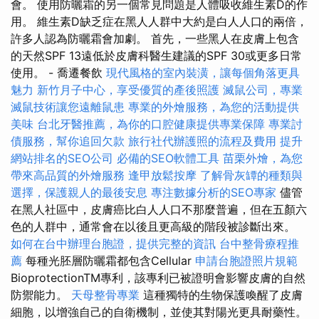
會。 使用防曬霜的另一個常見問題是人體吸收維生素D的作
用。 維生素D缺乏症在黑人人群中大約是白人人口的兩倍，
許多人認為防曬霜會加劇。 首先，一些黑人在皮膚上包含
的天然SPF 13遠低於皮膚科醫生建議的SPF 30或更多日常
使用。 - 喬遷餐飲
現代風格的室內裝潢，讓每個角落更具
魅力
新竹月子中心，享受優質的產後照護
滅鼠公司，專業
滅鼠技術讓您遠離鼠患
專業的外燴服務，為您的活動提供
美味
台北牙醫推薦，為你的口腔健康提供專業保障
專業討
債服務，幫你追回欠款
旅行社代辦護照的流程及費用
提升
網站排名的SEO公司
必備的SEO軟體工具
苗栗外燴，為您
帶來高品質的外燴服務
逢甲放鬆按摩
了解骨灰罈的種類與
選擇，保護親人的最後安息
專注數據分析的SEO專家
儘管
在黑人社區中，皮膚癌比白人人口不那麼普遍，但在五顏六
色的人群中，通常會在以後且更高級的階段被診斷出來。
如何在台中辦理台胞證，提供完整的資訊
台中整骨療程推
薦
每種光胚層防曬霜都包含Cellular
申請台胞證照片規範
BioprotectionTM專利，該專利已被證明會影響皮膚的自然
防禦能力。
天母整骨專業
這種獨特的生物保護喚醒了皮膚
細胞，以增強自己的自衛機制，並使其對陽光更具耐藥性。