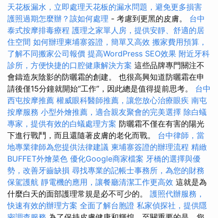
天花板漏水，立即處理天花板的漏水問題，避免更多損害
護照過期怎麼辦？該如何處理
- 考慮到更黑的皮膚。
台中
泰式按摩排毒療程
護理之家單人房，提供安靜、舒適的居
住空間
如何辦理柬埔寨簽證，簡單又高效
搬家費用預算，
了解不同搬家公司報價
提高WordPress SEO效果
附近牙科
診所，方便快捷的口腔健康解決方案
這些品牌專門關注不
會鑄造灰陰影的防曬霜的創建。 也很高興知道防曬霜在申
請後僅15分鐘就開始“工作”，因此總是值得提前思考。
台中
西屯按摩推薦
權威眼科醫師推薦，讓您放心治療眼疾
南屯
按摩服務
小型外燴推薦，適合親友聚會的完美選擇
除白蟻
專家，提供有效的白蟻處理方案
防曬霜不僅在有害的陽光
下進行戰鬥，而且還隨著皮膚的老化而戰。
台中律師，當
地專業律師為您提供法律建議
柬埔寨簽證的辦理流程
精緻
BUFFET外燴菜色
優化Google商家檔案
牙橋的選擇與優
勢，改善牙齒缺損
尋找專業的記帳士事務所，為您的財務
保駕護航
靜電機的應用，讓餐廳清潔工作更高效
這就是為
什麼白天的面部護理常規是必不可少的。
護照代辦服務，
快速有效的辦理方案
全面了解台胞證
私家偵探社，提供隱
密調查服務
為了保持皮膚健康和輝煌，至關重要的是，您