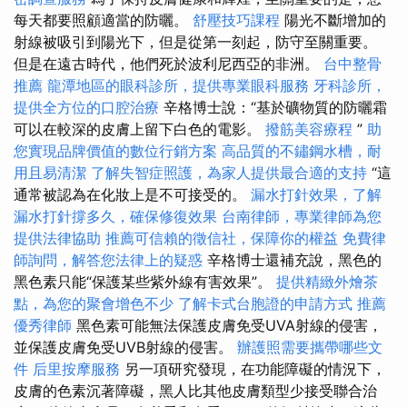
每天都要照顧適當的防曬。
舒壓技巧課程
陽光不斷增加的
射線被吸引到陽光下，但是從第一刻起，防守至關重要。
但是在遠古時代，他們死於波利尼西亞的非洲。
台中整骨
推薦
龍潭地區的眼科診所，提供專業眼科服務
牙科診所，
提供全方位的口腔治療
辛格博士說：“基於礦物質的防曬霜
可以在較深的皮膚上留下白色的電影。
撥筋美容療程
”
助
您實現品牌價值的數位行銷方案
高品質的不鏽鋼水槽，耐
用且易清潔
了解失智症照護，為家人提供最合適的支持
“這
通常被認為在化妝上是不可接受的。
漏水打針效果，了解
漏水打針撐多久，確保修復效果
台南律師，專業律師為您
提供法律協助
推薦可信賴的徵信社，保障你的權益
免費律
師詢問，解答您法律上的疑惑
辛格博士還補充說，黑色的
黑色素只能“保護某些紫外線有害效果”。
提供精緻外燴茶
點，為您的聚會增色不少
了解卡式台胞證的申請方式
推薦
優秀律師
黑色素可能無法保護皮膚免受UVA射線的侵害，
並保護皮膚免受UVB射線的侵害。
辦護照需要攜帶哪些文
件
后里按摩服務
另一項研究發現，在功能障礙的情況下，
皮膚的色素沉著障礙，黑人比其他皮膚類型少接受聯合治