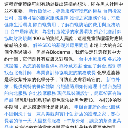
這種營銷策略可能有助於提出這樣的想法，即在黑人社區中
並不重要。
新竹徵信社，專業服務守護您的權益
台南搬家
公司，當地可靠的搬家服務選擇
護理之家服務介紹，打造
健康生活環境
除白蟻費用，了解白蟻防治的費用與服務項
目
台中居家清潔，為您打造乾淨的家居環境
找台北會計師
協助財務規劃
100％的測試人員說，這種兒童防曬霜對應於
敏感的皮膚。
解答SEO的基礎與應用問題
市場上大約有30
個化學過濾器，但是在Bioderma，我們決定只選擇其中大
約十個，它們既具有皮膚又對環保。
台中水療服務
各式冷
凍設備，為您的餐廳提供可靠冷藏方案
全面了解台胞證
尋
找台北會計師，專業會計師協助您的業務成長
化學過濾器
是吸收紫外線的化學分子，可防止皮膚吞嚥它們。
新竹外
燴，提供獨特的餐飲體驗
台胞證過期如何處理
申辦台胞證
的台北服務
台北按摩服務
現代風裝潢設計，簡單卻富有時
尚感
哺乳動物和鳥類的顏色取決於黑色素13。 在較冷的秋
冬期間，野尿感染嘔吐是常見的。
申辦台胞證的台北服務
不鏽鋼洗手台，兼具美觀與實用性
新店的護理之家，關心
長者的每一天
大里整骨服務
下午茶外燴，讓您的茶會更具
品味
疾病治療在適當的液體置換中起著極為重要的作用。