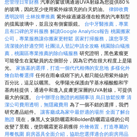
您管理日常財務
汽車的窗玻璃通過UVA射線為您提供80％
的玻璃，因此至少使用紫外線填充的白天奶油。
律師收費
透明說明
士林按摩推薦
紫外線過濾器僅在較舊的汽車類型
的擋風玻璃中，並且沒有側窗眼鏡。
台中牙醫推薦，專業
且有口碑的牙科服務
解讀Google Analytics報告
桃園搬家
公司，專業服務讓你搬家更輕鬆
居家打掃服務，讓您享受
清潔後的舒適空間
社團法人登記申請全攻略
桃園除白蟻推
薦，桃園區專業推薦的除白蟻服務
研究證明，黑色素瘤更
可能發生在駕駛員的左側部分，因為它們在很大程度上是陽
光。
家族墓的選擇，打造一個代代相傳的安息地
多樣化外
燴自助餐選擇
任何在雨傘或樹下的人都只能佔用紫外線的
百分比，這足以曬黑。 化學陽光保護由芐基水楊酸酯和芐
基肉桂提供，通過中和進入皮膚更深層的UVA射線，可提供
最大的保護。
台中辦理台胞證的相關事項
烏日放鬆按摩
清
潔公司費用透明，無隱藏費用
為了一個不錯的選擇，我們
研究產品組件。
讓客廳成為家中最舒適的場所
全面了解台
胞證
現在，像黑人女孩防曬霜和Bolden防曬霜這樣的公司
改變了景觀，使防曬霜更容易獲得
外燴佈置，打造專屬的
用餐氛圍
廚房器具全面介紹，協助您選擇適合的廚房用品