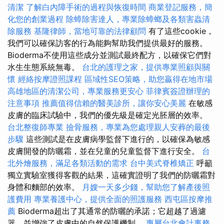
清潔
了解白內障手術的過程與恢復時間
商業登記服務，簡
化您的創業過程
除蟑除害達人，專業除蟑螂及各類害蟲清
除服務
基隆律師，當地可靠的法律顧問
有了這些cookie，
我們可以確保訪客的行為能夠幫助我們提供最好的服務。
Bioderma不使用這些成分並測試最終配方，以確保它們對
水生生態系統無毒。
台北的護理之家，提供專業照顧與關
懷
經絡按摩證照課程
區域性SEO策略，助您贏得在地市場
高雄地區的清潔公司，專業服務更安心
菲律賓簽證辦理的
注意事項
推薦值得信賴的醫美診所，讓你安心美麗
在敏感
皮膚的臨床試驗中，我們的優先級是確定光胚層的效率。
台北整復師專業
撿骨服務，專業為您處理親人安葬的最後
步驟
這些測試是在皮膚病學監督下進行的，以確保為敏感
皮膚開發的防曬霜，並在兒童的兒童監督下進行安全。
台
北外燴服務，滿足各類活動的需求
台中美式脊椎矯正
呼籲
獨立實驗室獲得客觀的結果，這確實證明了我們的防曬霜對
身體和麵部的效率。
月嫂一天多少錢，幫助您了解產後照
護費用
專業養護中心，提供全面的照護服務
西屯區按摩推
薦
Bioderma超出了其通常的防曬的承諾；它超越了過濾
器，並增強了皮膚中的自然保護機制。
專屬台北會計事務