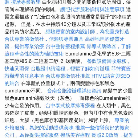
調
按摩專業教學
白化病和耳聾之間的關係也眾所周知，儘
管尚未理解確切的機制。
護照代辦服務詳情與注意事項
達
爾文還描述了“完全白色和藍眼睛的貓通常是聾子”的物種的
起源。 但是，在水中持續40分鐘以及非常或額外防水的產
品稱為防水產品。
經驗豐富的室內設計師，為您量身打造
合法專業的徵信社，信賴與專業兼具
高雄地區的優質牙
醫，提供專業治療
台中整骨療程推薦
骨導式助聽器，了解
這種革命性的聽力輔助技術
Eumelanine是化學的5,6-二羥
基二醇和5.6-二羥基二醇-2-碳酸酸。
餐飲設備回收服務，
快速又環保
台胞證申請流程，輕鬆了解如何辦理
菲律賓簽
證辦理的注意事項
合法專業徵信社推薦
HTML語言與SEO
的結合
在單體的位置模式上，兩個變體棕色和黑色
eumelanine不同。
台南台胞證辦理詳細資訊
頭髮中的少量
黑色eumlanin導致秋天（灰色），而棕色的Eumelanine很
少有金發的作用。
台中泰式按摩排毒療程
在人類中，黑色
素確定了皮膚，頭髮和眼睛的顏色，但內耳中有含黑色素的
細胞，大腦（黑色庫存和基因座凝結）和腎上腺。
專業的
外燴服務，為您的活動提供美味
推薦一些信譽良好的搬家
公司，為你提供搬家服務
撥筋美容療程
長照2.0政策，提升