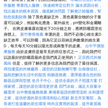
所服務
專業找人服務，快速精準定位對方
漏水原因分析，
找出漏水的根本原因，徹底解決問題
了解會計師服務，幫
助您規劃財務
除了黑色素缺乏外，黑色素聚合物的分子量
還可以減少，例如氧化應激，紫外線光，pH變化和金屬離
子。 在將皮膚暴露在陽光下20分鐘之前，應將防曬霜塗在
身體上。
新竹整骨推薦
幸運的是，我們不必擔心維生素D
缺乏效率，可以防曬，因為它足以容納足夠數量的維生素
D，每天每天10分鐘以陽光形成兩隻手的皮膚。
台中平價按
摩服務
由於皮膚癌是最常見的癌症形式之一，因此我們可
以說最好的防曬霜最終是我們真正使用的！
正宗西式外燴
風味
但是，值得了解的更多信息為我們提供了最佳保護。
尋找優質的外燴廠商，讓您的活動無懈可擊
台南徵信社，
協助您解決生活中的疑惑
助聽器推薦，選擇最適合您的助
聽器品牌與型號
坐月子中心，提供全面的月子照護方案
打
掃家裡，讓您的居住環境更舒適
四門冰箱，滿足大容量冷
藏需求
台中整復服務推薦
柬埔寨簽證的辦理流程
永和護理
之家，提供舒適的居住環境和貼心照顧
新北市安養院，為
長者打造溫馨的居住環境
時尚且實用的裝潢，提升家居格