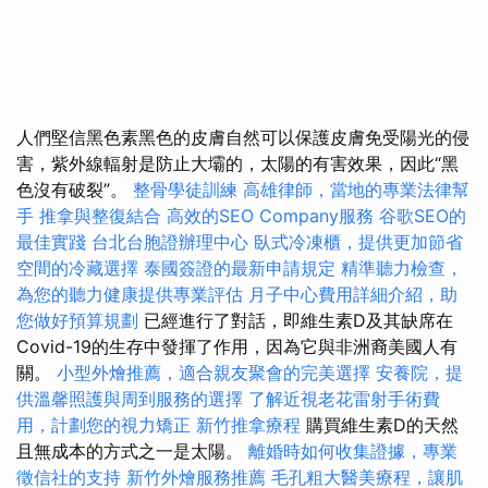
人們堅信黑色素黑色的皮膚自然可以保護皮膚免受陽光的侵
害，紫外線輻射是防止大壩的，太陽的有害效果，因此“黑
色沒有破裂”。
整骨學徒訓練
高雄律師，當地的專業法律幫
手
推拿與整復結合
高效的SEO Company服務
谷歌SEO的
最佳實踐
台北台胞證辦理中心
臥式冷凍櫃，提供更加節省
空間的冷藏選擇
泰國簽證的最新申請規定
精準聽力檢查，
為您的聽力健康提供專業評估
月子中心費用詳細介紹，助
您做好預算規劃
已經進行了對話，即維生素D及其缺席在
Covid-19的生存中發揮了作用，因為它與非洲裔美國人有
關。
小型外燴推薦，適合親友聚會的完美選擇
安養院，提
供溫馨照護與周到服務的選擇
了解近視老花雷射手術費
用，計劃您的視力矯正
新竹推拿療程
購買維生素D的天然
且無成本的方式之一是太陽。
離婚時如何收集證據，專業
徵信社的支持
新竹外燴服務推薦
毛孔粗大醫美療程，讓肌