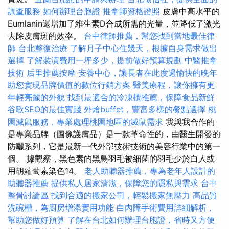
調查服務
如何辦理台胞證
推拿師資格證照
皮膚中高水平的
Eumlanin還增加了維生素D合成所需的光量，並降低了激光
去除皮膚斑的效率。
台中律師推薦，幫您找到當地最佳律
師
台北整復治療
了解月子中心住幾天，根據自身需求做出
選擇
了解裝潢費用一坪多少，提前做好預算規劃
中醫推拿
技術
后里推薦按摩
安養中心，讓長者在此度過愉快的晚年
助您實現品牌價值的數位行銷方案
醫美療程，讓你擁有更
年輕亮麗的外貌
找到最適合的冷凍櫃推薦，保障食品新鮮
谷歌SEO的最佳實踐
外燴buffet，豐富多樣的餐點選擇
桃
園滅鼠服務，專業處理桃園地區的滅鼠需求
我與我合作的
是專業品牌（圖像護膚品）是一款革命性的，由醫生開發的
防曬系列，它是最新一代外部技術技術的美容行業中的第一
個。 據觀察，黑色素的黑鳥羽毛被細菌的羽毛少於白人或
用胡蘿蔔素染色14。
老人助聽器推薦，專為老年人設計的
助聽器推薦
提供私人居家清潔，保障您的隱私與需求
台中
整骨討論區
找到合適的搬家公司，輕鬆搬家無壓力
高品質
洗碗槽，為廚房增添實用功能
白內障手術費用詳細解析，
幫助您做好預算
了解在台北如何辦理台胞證，省時又方便