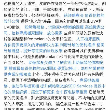
色皮膚的人；通常，皮膚癌在身體的一部分中出現幾天，例
如腿部的底部，下腿，手掌和指甲。 在這種背景下，無論
皮膚類型如何，都值得這樣稱呼。
筋師傅療法
值得信賴的
設計公司
選擇“寬光譜”產品，因為它們還可以防止UVA和
UVB射線。
殺蟑螂服務，消除家中蟑螂的困擾
高雄搬家公
司，信賴專業搬家團隊，放心搬家
皮膚和頭髮的顏色取決
於依美酸酯和feomelanin的比率和位置。
人工植牙服務，
為你提供更持久的牙齒解決方案
到府外燴的便利選擇
精美
外燴擺盤，提升每道菜的呈現效果
兩者都可以在皮膚和頭
髮中找到，但是多餘的Eumlanin和白化病主要是由於缺乏
它而引起的。
助聽器多少錢？了解市面上助聽器的價格範
圍
推薦最值得信賴的SEO團隊
優質記帳士，為您的業務提
供專業記帳服務
此外，還有帶有天然著色材料的有色防曬
霜，提供了半透明的模糊蓋，使皮膚均勻。
專業抓姦服
務，協助你掌握真相
提升網站曝光的SEO Services
長照中
心的服務詳解，讓您了解更多
台中西屯按摩推薦
它是每天
穿的完美選擇，對於那些皮膚更加有問題，不均勻的皮膚缺
陷的人來說，這是可實用的。 黑色素是一種天然色素，可
以確定皮膚，頭髮和指甲的顏色，因為黑色素可保護皮膚免