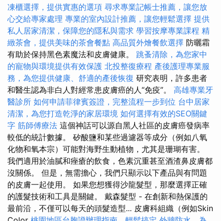
凍櫃選擇，提供實惠的選項
尋求專業記帳士推薦，讓您放
心交給專家處理
專業的室內設計推薦，讓您輕鬆選擇
提供
私人居家清潔，保障您的隱私與需求
學習按摩專業課程
精
緻茶會，提供美味的茶會餐點
高品質外燴餐飲選擇
防曬霜
有助於保持黑色素魔法和皮膚健康。
跳蚤清除，為您家中
的寵物與環境提供有效保護
北投整復療程
產後護理專業服
務，為您提供健康、舒適的產後恢復
研究表明，許多患者
和醫生認為非白人對經常患皮膚癌的人“免疫”。
高雄專業牙
醫診所
如何申請菲律賓簽證，完整流程一步到位
台中居家
清潔，為您打造乾淨的家居環境
如何選擇有效的SEO關鍵
字
筋師傅療法
這個神話可以源自黑人社區的皮膚癌發病率
較低的統計數據。 矽酸鹽和某些過濾器等成分（例如八氧
化物和氧本宗）可能對海野生動植物，尤其是珊瑚有害。
我們適用於油膩和痤瘡的飲食，色素沉重甚至酒渣鼻皮膚都
沒關係。 但是，無需擔心，我們只顯示以下產品與有問題
的皮膚一起使用。 如果您想獲得沙龍髮型，那麼選擇正確
的護髮技術和工具是關鍵。 戴森髮型 - 在創新和熱保護的
最前沿，不僅可以每天的頭髮造型... 皮膚科組織（例如Skin
Color
桃園地區台胞證辦理指南，輕鬆搞定
外牆防水，為