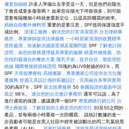
膚更加細緻
許多人準備出去享受這一天，但是他們在陽光
下會造成更多傷害嗎？ 如果您在陽光下停留很多，則可能
需要每隔幾個小時就會重新定位，以提高防曬霜的效率。
精緻自助餐外燴料理
重要的是要注意，SPF值與保護強度不
成比例。
清潔工服務，解決您的日常清潔需求
台北律師事
務所，專業律師提供法律服務
一小時居家清潔的收費標準
壁癌處理，快速解決牆面受潮及霉菌問題
SPF
了解會計師
證照，為您的業務選擇最具專業的服務
精選外燴推薦，助
您找到最適合的餐飲方案
隆乳手術，提升自信，塑造理想
曲線
國際整復師資格證照
15塊約為UVB射線的93％，而
SPF
天母按摩療程
高雄搬家，專業搬家公司提供全方位搬
遷服務
舒適又具設計感的客廳設計，完美融合美學與實用
30約為97％，SPF
新北按摩服務
50
泰國簽證的最新申請
規定
98％。
適合您的台北會計事務所
通常可以說，為了
進行適當的保護，建議選擇一個SPF
專業網路行銷公司
台
灣土葬政策，了解當前的土葬是否仍然可行
30至50之間的
產品，並每兩個小時重複一次防曬霜。 該統計數據的進一
步貢獻者可能是在黑人社區中經常被診斷出的丙二乳葉狀黑
色素瘤（ALM）。
居家打掃服務，讓您享受清潔後的舒適