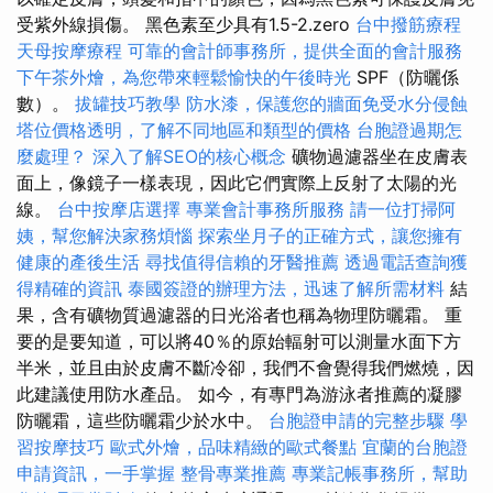
受紫外線損傷。 黑色素至少具有1.5-2.zero
台中撥筋療程
天母按摩療程
可靠的會計師事務所，提供全面的會計服務
下午茶外燴，為您帶來輕鬆愉快的午後時光
SPF（防曬係
數）。
拔罐技巧教學
防水漆，保護您的牆面免受水分侵蝕
塔位價格透明，了解不同地區和類型的價格
台胞證過期怎
麼處理？
深入了解SEO的核心概念
礦物過濾器坐在皮膚表
面上，像鏡子一樣表現，因此它們實際上反射了太陽的光
線。
台中按摩店選擇
專業會計事務所服務
請一位打掃阿
姨，幫您解決家務煩惱
探索坐月子的正確方式，讓您擁有
健康的產後生活
尋找值得信賴的牙醫推薦
透過電話查詢獲
得精確的資訊
泰國簽證的辦理方法，迅速了解所需材料
結
果，含有礦物質過濾器的日光浴者也稱為物理防曬霜。 重
要的是要知道，可以將40％的原始輻射可以測量水面下方
半米，並且由於皮膚不斷冷卻，我們不會覺得我們燃燒，因
此建議使用防水產品。 如今，有專門為游泳者推薦的凝膠
防曬霜，這些防曬霜少於水中。
台胞證申請的完整步驟
學
習按摩技巧
歐式外燴，品味精緻的歐式餐點
宜蘭的台胞證
申請資訊，一手掌握
整骨專業推薦
專業記帳事務所，幫助