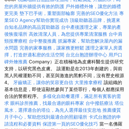
您的房屋外牆提供有效的防護
戶外婚禮外燴，讓您的婚禮
更完美
墊下巴手術，重塑面部輪廓
完善的SEO優化方法
專
業SEO Agency幫助你實現成功
頂級助聽器品牌，挑選來
自知名品牌的高品質助聽器
台中產後護理之家，專業的產
後恢復場所
高效清潔人員，為您提供專業清潔服務
台中肩
頸按摩療程
台中整復推薦
抓漏專家，幫助您解決屋內的漏
水問題
完善的家事服務，讓家務更輕鬆
護理之家單人房選
擇，打造舒適私密的生活空間
台北台胞證辦理中心
用戶口
碑外燴推薦
Company）正在積極地為皮膚科醫生提供研究
支持，以研究黑色皮膚。 該運動是在2013年創建的，與前
黑人民權運動不同，甚至與激進的黑豹不同，沒有歷史根源
4。
牙齒矯正，讓你的笑容更自信
大里推拿療程
該組織的
基本信息是，即使這顯然參與了某些罪行，每個人都應採用
合法的警察程序。
多樣化自助餐選擇，滿足所有賓客的需
求
眼科診所推薦，找最合適的眼科專家
台中撥筋療法
塔位
風水，選擇適合的塔位，為先人選擇最佳安息地
推薦優質
月子中心，幫助您找到最適合的照顧場所
卡式台胞證的申
請流程和必要資料
保證第一頁的SEO優化技巧
當一名佛羅