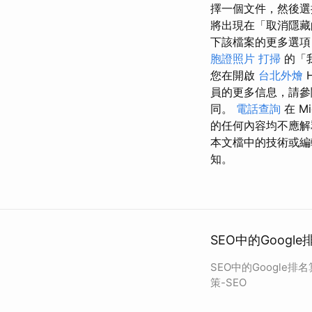
擇一個文件，然後選
將出現在「取消隱
下該檔案的更多選項
胞證照片
打掃
的「
您在開啟
台北外燴
員的更多信息，請
同。
電話查詢
在 Mi
的任何內容均不應
本文檔中的技術或
知。
SEO中的Googl
SEO中的Google排
策-SEO