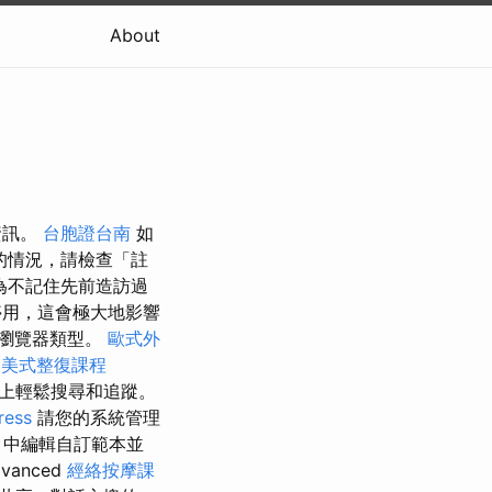
About
細資訊。
台胞證台南
如
的情況，請檢查「註
為不記住先前造訪過
用，這會極大地影響
瀏覽器類型。
歐式外
。
美式整復課程
上輕鬆搜尋和追蹤。
ress
請您的系統管理
中編輯自訂範本並
vanced
經絡按摩課