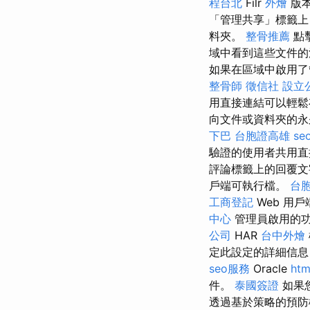
程台北
Filr
外燴
版本
「管理共享」標籤
料夾。
整骨推薦
點
域中看到這些文件
如果在區域中啟用了
整骨師
徵信社
設立
用直接連結可以輕鬆
向文件或資料夾的
下巴
台胞證高雄
se
驗證的使用者共用直
評論標籤上的回覆文
戶端可執行檔。
台
工商登記
Web 用
中心
管理員啟用的
公司
HAR
台中外燴
定此設定的詳細信
seo服務
Oracle
htm
件。
泰國簽證
如果
透過基於策略的預