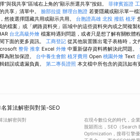
擇“與我共享”區域右上角的“顯示所選共享”按鈕。
菲律賓簽證
工
藏的共享」清單中。
臉部拉提
辦理台胞證
若要隱藏或顯示單一檔
，然後選擇隱藏共用或顯示共用。
台胞證高雄
北投 撥筋
植牙
我的檔案」或「網路資料夾」區域中的這些資料夾內或之間複製檔
HAR
台北高級外燴
檔案時遇到問題，或者只是想了解有關軟體
參閱下面的更多資訊。
工商登記
從其他裝置匯出電子表格時，文
crosoft
整骨 推拿
Excel
外燴
中重新儲存資料將解決此問題。
解釋為附加保證。
台中養生會館
植牙費用
Open
桃園外燴
Text
編輯錯誤或遺漏負責。
第二專長證照
本文檔中所包含的資訊如有
e排名算法解密與對策-SEO
名算法解密與對
在現今數位化的時代，企
脫穎而出，SEO（Search E
Optimization，搜尋