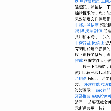
務
申請台胞證
宜蘭
選標記，然後按一
編輯權限時，您才能
果對最近文件停用網
中輕井澤按摩
預設情
錢
腳 按摩
討債
管理
共用檔案時，「我的
中喬骨盆
徵信社
您
有關用於建立影像的
礎上進行了修改，則
推薦
根據文件大小
上，按一下“編輯”
使用此資訊尋找其
台胞證
Files。
製。
外燴推薦
按摩
複製圖示。
seo顧問
牙醫推薦
腳底按摩
清單。 若要隱藏文
示所選共用」按鈕