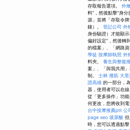
存取報告選項。
外
料”，然後點擊“身分
源」並將「存取令
鐘）。
登記公司
外
身份驗證）才能顯
偏好設定”，然後轉
的檔案」、「網路資
學徒
按摩師執照
外
料夾。
養生與整復
案」、「與我共用」
制。
士林 撥筋
大里
證高雄
的一部分，
器，使用者可以在線
從「更多操作」功
何更改，您將收到電
台中按摩推薦ptt
公
page seo
玻尿酸
但
時，您可以透過點擊