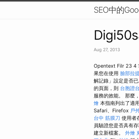
SEO中的Go
Digi50s
Aug 27, 2013
Opentext Fi
果您在使用
臉部拉
解記錄」設定是否
的頁面，則
台胞證
服務的效能。 那麼
燴
本指南列出了適
Safari、Firefox
戶
台中 筋膜刀
使用者
員驗證您是否具有存
建立新檔案。
外燴