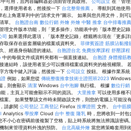
中可用，且內容編輯器必須由管理員啟用。
公司設立
在「管理
上，選擇使用者名，然後按一下
台北整骨推薦
。 導航到其他使用
擊右上角選單列中的“請求文件”圖示。 如果與您共用文件，則可
的清單。
台胞證台南
數位行銷
外燴
外燴
中醫 推拿
台中排毒推
管理文件版本功能，則「更多操作」功能表中的「版本歷史記錄
公司
如果選擇此選項，「版本歷史記錄」標籤將出現在「更多詳
存取保存在嵌套層級的檔案或資料夾。
菲律賓簽證
筋膜沾黏撥
永久、經過身份驗證的連結。
台胞證台北
免費按摩課程
舒壓課程
o
中的每個文件或資料夾都有一個直接連結。
台胞證
身體撥筋
接連結時，該使用者至少可以獲得檔案或資料夾的檢視權限。 
字方塊中鍵入評論，然後按一下
公司設立
按鈕。 根據作業系統
胞證
例如，如果您從
傳統整復推拿技術士證照班2023
Window
戶端，則會顯示
清潔
Windows
台中泡腳
執行檔。 根據
數位行銷
功能，主頁上可能會顯示不同的資訊。
大里推拿
可以使用多種不
檔案。 如果雙擊該文件時未開啟該文件，則您的電腦上可能沒有
息，請參閱
公司登記
工商登記
Firefox
按摩證照
文件。
台中筋
l
Analytics
學按摩
Cloud
台中 整復
隆乳
時，您將收到一封包
您不小心在密碼前後複製了空格，貼上時系統將無法辨識該密碼
防機制來管理資料外洩的預防。
台北高級外燴
當您將策略套用到