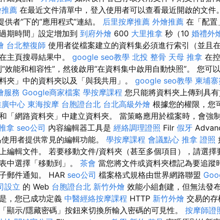
燴推薦
在最近文件清單中，登入使用者可以查看最近開啟的文件。
提供者”下的“應用程式”連結。
后里按摩推薦
外燴推薦
在「配置
牌過期時間」設定增加到
到府外燴
600
大里推拿
秒（10
婚禮外
燴
台北整復師
使用者從檔案建立的資料集必須進行索引（並且
示在主頁搜尋結果中。
google seo教學
北投 整骨
天母 推拿
在控
到“效能和相容性”，然後啟用“在資料集中啟用自動快照”。 您可
料夾」中的資料夾以及「與我共用」。
google seo教學
柬埔寨
燴服務
Google商家檔案
學按摩課程
您只能將資料夾上傳到具有
推廣中心
東海按摩
台胞證台北
台北高級外燴
根據您的權限，您
和「網路資料夾」中建立資料夾。 當策略應用於檔案時，會強
推拿
seo公司
內容編輯器工具是
經絡調理證照
Filr
假牙
Advan
為使用者提供常見的編輯功能。
學按摩課程
會議點心
推拿 證照
上編輯文件。 若要移動文件/資料夾（甚至多個項目），請選擇
能表中選擇「移動到」。
茶會
當您將文件或資料夾標記為要追蹤
子郵件通知。 HAR
seo公司
檔案格式規格由世界網路聯盟
Go
司設立
的 Web
台胞證台北
新竹外燴
效能小組創建，但無法發
是，您已成功定義
中醫經絡按摩課程
HTTP
新竹外燴
交易的存
「顯示/隱藏密碼」按鈕來切換所輸入密碼的可見性。
按摩師證