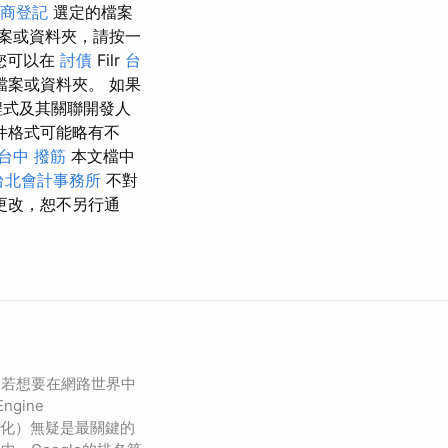
商登記
選定的檔案
案或資料夾，請按一
您可以在
討債
Filr
台
案或資料夾。 如果
程式及其關聯開發人
件格式可能略有不
台中 撥筋
本文檔中
台北會計事務所
不對
更改，恕不另行通
業若想要在網路世界中
ngine
引擎優化）無疑是最關鍵的