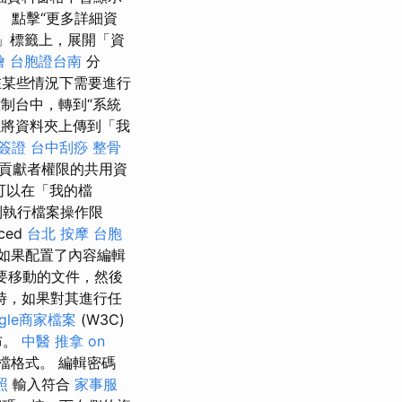
 點擊“更多詳細資
」標籤上，展開「資
燴
台胞證台南
分
在某些情況下需要進行
制台中，轉到“系統
以將資料夾上傳到「我
簽證
台中刮痧
整骨
貢獻者權限的共用資
可以在「我的檔
制執行檔案操作限
ced
台北 按摩
台胞
如果配置了內容編輯
要移動的文件，然後
時，如果對其進行任
ogle商家檔案
(W3C)
布。
中醫 推拿
on
檔格式。 編輯密碼
照
輸入符合
家事服