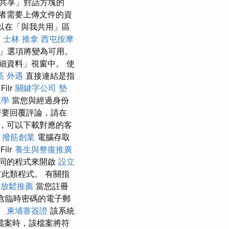
共享」對話方塊的
者需要上傳文件的資
以在「與我共用」區
薦
士林 推拿
西屯按摩
」選項將變為可用。
細資料」視窗中。 使
筋
外遇
直接連結是指
Filr
關鍵字公司
墊
教學
當您與經過身份
若要回覆評論，請在
，可以下載對應的客
s
撥筋創業
電腦存取
Filr
養生與整復推廣
同的程式來開啟
設立
此類程式。 有關指
膜放鬆推薦
當您註冊
含臨時密碼的電子郵
。
柬埔寨簽證
該系統
檔案時，該檔案將符