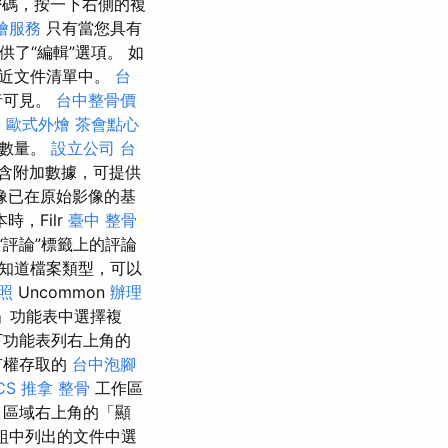
碼，按一下右側的複
燴服務
只有當您具有
供了“編輯”選項。 如
最近文件清單中。
台
者可見。
台中整骨價
牙
歐式外燴
茶會點心
的數量。
設立公司
台
含附加數據，可提供
像已在原始影像的基
時，Filr
臺中 整骨
評論”標籤上的評論
知道檔案類型，可以
照
Uncommon
辦理
作」功能表中選擇複
下功能表列右上角的
有權存取的
台中泡腳
CS
推拿 整骨
工作區
」區域右上角的「顯
組中列出的文件中選