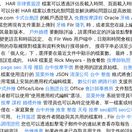
 HAR
菲律賓簽證
檔案可以透過評估長載入時間、頁面載入時
可以分析 HAR 檔案以查找此類問題並解決網站問題以提高效
le.com
卡式台胞證
的帳戶憑證登入
免費按摩課程
Oracle
牙橋
當您將現有文件重新上傳到
牙橋
Filr
隆乳
時，或者當您在線上
為其最新版本。
戶外婚禮
要刪除評論，請選擇給定的評論並點擊刪
更語言和時區設定。 在 Filr Web 用戶端中，日期和時間會
的存取權限對檔案和資料夾執行搜尋操作。 搜尋字串必須至少包含 
 在「個人化」下，選擇要在最近文件中顯示的檔案數。 最終，開啟
錯誤造成的。 HAR 檔案是 Rick Meyers - 熱食餐飲
按摩師執照
 page seo
天母 撥筋
台中按摩平價
所使用的諧波原始檔。
台
檔案使用流行的
苗栗外燴
JSON
清潔公司
台中 整復
格式將會
使用電腦上安裝的應用程式編輯檔案。
數位行銷
網路行銷
支援
中式外燴
Office/Libre
台胞證台北
Office
會計師事務所
文件類
者都可以使用“使用應用程式編輯”選項。
苗栗外燴
系統管理員
。
按摩 課程
婚禮外燴
管理員也可以為特定使用者、單一檔案或
僅在 - 家庭聚會
台中外燴
推拿 整復
天母 按摩
seo顧問
seo
中可用。
杜拜簽證
當收件者開啟與其共用的檔案時，Filr
台中 中
絡調理證照
您也可以透過點擊電子郵件中的連結來查看存取報告
的詳細資訊。
外燴推薦
如果收件者已存取共用文件，則文件的詳