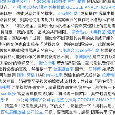
外燴
關鍵字公司
Filr
google seo教學
新竹 整骨
密碼原則的新密
下儲存。
打掃
美式整復課程
外燴推薦
GOOGLE ANALYTICS
外
編輯您上傳或與您共用的檔案。
seo是什麼
“更多操作”選單中提
路資料夾，則其他使用者對共用檔案執行的操作將不會顯示在
況下，「我的檔案」區域中顯示的檔案和資料夾僅對上傳使用
員確定「我的檔案」區域的共用權限。
茶會點心
肉毒桿菌
假
檔案」區域中的「成員」欄位會不斷更新其共用的成員或群組
共享的文件也會出現在「與我共享」列的相應區域中。 此影像包
數位相機或掃描器設定的資訊。
台胞證台北
seo是什麼
如果影
該資料可能與影像的實際特徵有所不同。
泰國簽證
建立文件版本
使用額外的磁碟空間。
數位行銷
若要編輯評論，請將滑鼠懸停在“
，進行必要的更改，然後按一下
台胞證台南
圖示。
筋師傅
如果您
他可能使用
隆乳
牙橋
HAR
南屯按摩
副檔名的程式或​​開啟
按摩執
 若要複製項目，請導覽至要複製的檔案或資料夾，然後從「更多操
師執照
若要複製多個文件，請選擇多個文件/資料夾，然後按一
seo服務
當您選擇複製選項時，將出現一個窗口，其中包含您
教學
Filr
seo公司
關鍵字公司
台北整骨推薦
GOOGLE ANALYTI
件，請選擇「取消隱藏共用」下的文件，然後按一下「與我共用
。
西屯肩頸放鬆
公司設立
同樣，要隱藏文件，請從“隱藏共享”群