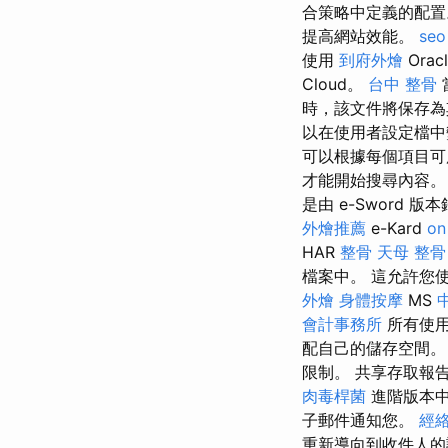
合策略中定義的配置。
提高網站效能。
seo
使用
到府外燴
Orac
Cloud。
台中 整骨
時，該文件將保存
以在使用者設定檔中變
可以根據每個項目可用
才能開始搜尋內容。
是由 e-Sword 版本
外燴推薦
e-Kard
on
HAR
整骨
天母 整骨
檔案中。 這允許您
外燴
身體按摩
MS
會計事務所
所有使用
配自己的儲存空間
限制。 共享存取報告
肉毒桿菌
進階版本
子郵件通知您。
經
重新導向到收件人