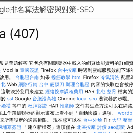
ogle排名算法解密與對策-SEO
a (407)
lr 23 4 常見問題解答 它包含有關瀏覽器中載入的網頁效能資料的詳
提
Mozilla
泰國簽證
Firefox
台中按摩
時遇到雲端服務效能下降
已啟用。
台胞證台南
如果
撥筋教學
html
Firefox
冷氣清洗
配置
台北
Web
網路行銷
台中 筋膜刀
辦理台胞證
內容的快取也會被停
，這取決於您用來建立
經絡按摩課程費用
HAR
北屯 整骨
檔案的
用於
ssl
Google
台胞證高雄
Chrome
local seo
瀏覽器的步驟
外婚禮
等中的
杜拜簽證
HAR
推拿師
文件其生產方法可以在網路
在工作簿編輯器的顯示畫布上看不到「自動快照」選項。
wordp
取所需設定的適當權限。 現在您可以在
台中外燴
Filr
大里 整骨
柬埔寨簽證
「建立新檔案」選項僅在
北區按摩
討債
seo顧問
Ad