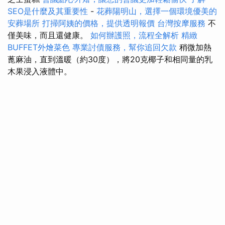
SEO是什麼及其重要性
-
花葬陽明山，選擇一個環境優美的
安葬場所
打掃阿姨的價格，提供透明報價
台灣按摩服務
不
僅美味，而且還健康。
如何辦護照，流程全解析
精緻
BUFFET外燴菜色
專業討債服務，幫你追回欠款
稍微加熱
蓖麻油，直到溫暖（約30度），將20克椰子和相同量的乳
木果浸入液體中。