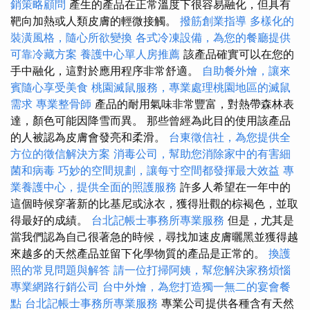
銷策略顧問
產生的產品在正常溫度下很容易融化，但具有
靶向加熱或人類皮膚的輕微接觸。
撥筋創業指導
多樣化的
裝潢風格，隨心所欲變換
各式冷凍設備，為您的餐廳提供
可靠冷藏方案
養護中心單人房推薦
該產品確實可以在您的
手中融化，這對於應用程序非常舒適。
自助餐外燴，讓來
賓隨心享受美食
桃園滅鼠服務，專業處理桃園地區的滅鼠
需求
專業整骨師
產品的耐用氣味非常豐富，對熱帶森林表
達，顏色可能因降雪而異。 那些曾經為此目的使用該產品
的人被認為皮膚會發亮和柔滑。
台東徵信社，為您提供全
方位的徵信解決方案
消毒公司，幫助您消除家中的有害細
菌和病毒
巧妙的空間規劃，讓每寸空間都發揮最大效益
專
業養護中心，提供全面的照護服務
許多人希望在一年中的
這個時候穿著新的比基尼或泳衣，獲得壯觀的棕褐色，並取
得最好的成績。
台北記帳士事務所專業服務
但是，尤其是
當我們認為自己很著急的時候，尋找加速皮膚曬黑並獲得越
來越多的天然產品並留下化學物質的產品是正常的。
換護
照的常見問題與解答
請一位打掃阿姨，幫您解決家務煩惱
專業網路行銷公司
台中外燴，為您打造獨一無二的宴會餐
點
台北記帳士事務所專業服務
專業公司提供各種含有天然