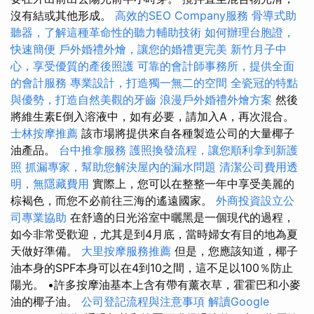
沒有結或其他形成。
高效的SEO Company服務
骨導式助
聽器，了解這種革命性的聽力輔助技術
如何辦理台胞證，
快速簡便
戶外婚禮外燴，讓您的婚禮更完美
新竹月子中
心，享受優質的產後照護
可靠的會計師事務所，提供全面
的會計服務
專業設計，打造獨一無二的空間
全瓷冠的特點
與優勢，打造自然美觀的牙齒
浪漫戶外婚禮外燴方案
然後
將維生素E倒入溶液中，如有必要，請加入A，再次混合。
士林按摩推薦
該市場將提供來自各種製造公司的大量椰子
油產品。
台中推拿服務
護照換發流程，讓您順利拿到新護
照
抓漏專家，幫助您解決屋內的漏水問題
清潔公司費用透
明，無隱藏費用
實際上，您可以在整整一年中享受美麗的
棕褐色，而您不必前往三海的遙遠國家。
外商投資設立公
司專業協助
在舒適的日光浴室中曬黑是一個現代的過程，
如今非常受歡迎，尤其是到4月底，當時婦女有目的地為夏
天做好準備。
大里按摩服務推薦
但是，您應該知道，椰子
油本身的SPF本身可以在4到10之間，這不足以100％防止
陽光。 •許多按摩油基本上含有帶有薰衣草，霍霍巴和小麥
油的椰子油。
公司登記流程與注意事項
解讀Google