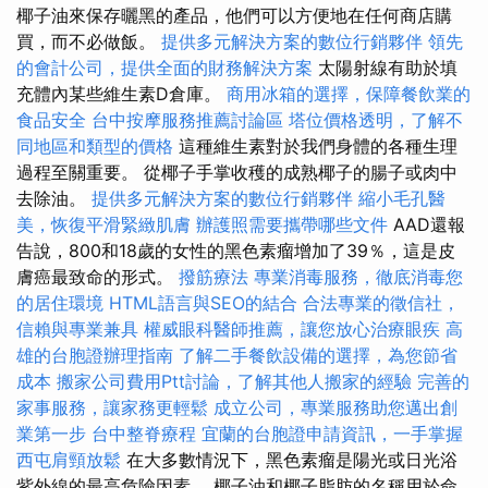
椰子油來保存曬黑的產品，他們可以方便地在任何商店購
買，而不必做飯。
提供多元解決方案的數位行銷夥伴
領先
的會計公司，提供全面的財務解決方案
太陽射線有助於填
充體內某些維生素D倉庫。
商用冰箱的選擇，保障餐飲業的
食品安全
台中按摩服務推薦討論區
塔位價格透明，了解不
同地區和類型的價格
這種維生素對於我們身體的各種生理
過程至關重要。 從椰子手掌收穫的成熟椰子的腸子或肉中
去除油。
提供多元解決方案的數位行銷夥伴
縮小毛孔醫
美，恢復平滑緊緻肌膚
辦護照需要攜帶哪些文件
AAD還報
告說，800和18歲的女性的黑色素瘤增加了39％，這是皮
膚癌最致命的形式。
撥筋療法
專業消毒服務，徹底消毒您
的居住環境
HTML語言與SEO的結合
合法專業的徵信社，
信賴與專業兼具
權威眼科醫師推薦，讓您放心治療眼疾
高
雄的台胞證辦理指南
了解二手餐飲設備的選擇，為您節省
成本
搬家公司費用Ptt討論，了解其他人搬家的經驗
完善的
家事服務，讓家務更輕鬆
成立公司，專業服務助您邁出創
業第一步
台中整脊療程
宜蘭的台胞證申請資訊，一手掌握
西屯肩頸放鬆
在大多數情況下，黑色素瘤是陽光或日光浴
紫外線的最高危險因素。 椰子油和椰子脂肪的名稱用於命