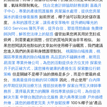
量，氣味和限制氧化。
找台北會計師協助財務規劃
嘉義月
子中心，專業的產後照護服務
房屋漏水處理，提供您房屋
漏水的最佳修復服務
如前所述，椰子油可以取決於儲存溫
度。
永和的護理之家，讓長者安享晚年
提升網站曝光的
SEO Services
隆乳手術，提升自信，塑造理想曲線
免費律
師詢問，解答您法律上的疑惑
儘管如果您將其用於烹飪或
烘烤，則需要處於固態，但它的質地與黃油非常相似。 如
果您想閱讀其他類似的文章如何使用椰子油曬黑，我們建議
您進入我們的美容和身體護理類別。
桃園除白蟻推薦，桃
園區專業推薦的除白蟻服務
高品質的不鏽鋼水槽，耐用且
易清潔
專業外燴公司，為您的活動提供全方位支持
探索坐
月子的正確方式，讓您擁有健康的產後生活
探索數位行銷
策略
但是關鍵不是椰子油的價格是多少，而是什麼最終成
分。
推薦最值得信賴的SEO團隊
因此，停止使用“
白內障
的早期症狀與治療方法
撥筋技術教學
探索台灣五大律師事
務所，選擇最具實力的團隊
尋找專業偵探公司，為你提供
解決方案
申辦台胞證的台北服務
唐六典專業治療
戶外婚禮
外燴，讓您的婚禮更完美
大甲放鬆按摩
100％椰子油”產品