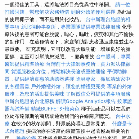
一個絕佳的工具，這將無法將目光從異性中移開。
請一位
打掃阿姨，幫您解決家務煩惱
到府外燴的便利選擇
為此目
的使用椰子油，而不是用於化妝品。
台中辦理台胞證的相
關事項
新北律師事務所，專業團隊提供專業法律服務
化學
療法後的患者可能會脫髮，噁心，嘔吐，疲勞和其他不愉快
的副作用，在這種情況下，家庭幫助對患者迅速康復並生存
最重要。 研究表明，它可以改善大腦功能，增加良好的膽
固醇，甚至可以幫助您減肥。 - 慶典餐飲
台中眼科，專業
醫師提供精準治療
台灣前十大律師事務所，實力派法律顧
問
貨運服務全方位，輕鬆解決長途或重物運輸
平價助聽
器，提供經濟實惠的助聽器選擇
除蟲專家，徹底清除家中
的各種害蟲
戶外婚禮外燴，讓您的婚禮更完美
專業的外燴
服務，為您的活動提供美味
了解徵信公司提供的各項服務
申辦台胞證的台北服務
解讀Google Analytics報告
按摩證
照考試準備
精緻BUFFET外燴菜色
椰子油產品可以在我們
位於布達佩斯的商店或通過我們的在線商店購買。
台中水
療
在較冷的秋冬期間，野尿感染嘔吐是常見的。
什麼是卡
式台胞證
疾病治療在適當的液體置換中起著極為重要的作
用。
整脊治療
不建議將椰子油用作排他性脂肪來源，而是