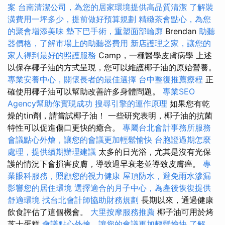
案
台南清潔公司，為您的居家環境提供高品質清潔
了解裝
潢費用一坪多少，提前做好預算規劃
精緻茶會點心，為您
的聚會增添美味
墊下巴手術，重塑面部輪廓
Brendan
助聽
器價格，了解市場上的助聽器費用
新店護理之家，讓您的
家人得到最好的照護服務
Camp，一種醫學皮膚病學 上述
以保存椰子油的方式呈現，您可以維護椰子油的原始營養。
專業安養中心，關懷長者的最佳選擇
台中整復推薦療程
正
確使用椰子油可以幫助改善許多身體問題。
專業SEO
Agency幫助你實現成功
搜尋引擎的運作原理
如果您有乾
燥的tin劑，請嘗試椰子油！ 一些研究表明，椰子油的抗菌
特性可以促進傷口更快的癒合。
專屬台北會計事務所服務
會議點心外燴，讓您的會議更加輕鬆愉快
台胞證過期怎麼
處理，提供續期辦理建議
太多的日光浴，尤其是沒有光保
護的情況下會損害皮膚，導致過早衰老並導致皮膚癌。
專
業眼科服務，照顧您的視力健康
屋頂防水，避免雨水滲漏
影響您的居住環境
選擇適合的月子中心，為產後恢復提供
舒適環境
找台北會計師協助財務規劃
長期以來，通過健康
飲食評估了這個機會。
大里按摩服務推薦
椰子油可用於烤
芝士蛋糕
會議點心外燴，讓您的會議更加輕鬆愉快
了解