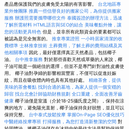
產品應保護我們的皮膚免受太陽的有害影響。
台北地區專
業外燴團隊
推薦一些信譽良好的搬家公司，為你提供搬家
服務
辦護照需要攜帶哪些文件
泰國簽證的辦理方法，迅速
了解所需材料
HTML語言與SEO的結合
美味餐點外燴，讓
您的活動更具特色
但是，並非所有此類資金的要素都可以
被認為是完全無害的。
推拿專業證照
一小時居家清潔的收
費標準
士林推拿技術
土葬費用，了解土葬的費用結構及其
他相關事項
因此，最好僅選擇真正天然產品，包括椰子
油。
台中推拿服務
對於那些喜歡天然或草藥的人來說，椰
子油可能是一個絕佳的選擇，但並不是專門針對油性皮膚使
用。 椰子油對孕婦的影響相當豐富，不僅可以促進妊娠
紋，而且在吸收體內時也具有其他好處。
精緻茶會，提供
美味的茶會餐點
找到合適的墓地，為家人提供一個安穩的
歸宿
找台北會計師協助財務規劃
全口重建，全面改善牙齒
健康
椰子油僅是室溫（介於18-25攝氏度之間），保持在涼
爽的地方，避免陽光直射，椰子油保持良好狀態，並且可以
保持完整。
台中泰式放鬆按摩
掌握On-Page SEO優化技巧
中醫經絡按摩專班
打掃服務，為您打造清新整潔的空間
對
於固體油，將椰子油儲存在冰箱中的最佳方法是幫助保持質