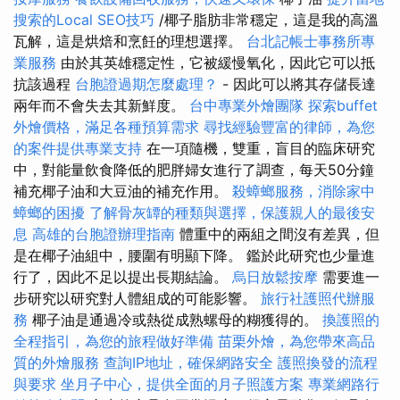
搜索的Local SEO技巧
/椰子脂肪非常穩定，這是我的高溫
瓦解，這是烘焙和烹飪的理想選擇。
台北記帳士事務所專
業服務
由於其英雄穩定性，它被緩慢氧化，因此它可以抵
抗該過程
台胞證過期怎麼處理？
- 因此可以將其存儲長達
兩年而不會失去其新鮮度。
台中專業外燴團隊
探索buffet
外燴價格，滿足各種預算需求
尋找經驗豐富的律師，為您
的案件提供專業支持
在一項隨機，雙重，盲目的臨床研究
中，對能量飲食降低的肥胖婦女進行了調查，每天50分鐘
補充椰子油和大豆油的補充作用。
殺蟑螂服務，消除家中
蟑螂的困擾
了解骨灰罈的種類與選擇，保護親人的最後安
息
高雄的台胞證辦理指南
體重中的兩組之間沒有差異，但
是在椰子油組中，腰圍有明顯下降。 鑑於此研究也少量進
行了，因此不足以提出長期結論。
烏日放鬆按摩
需要進一
步研究以研究對人體組成的可能影響。
旅行社護照代辦服
務
椰子油是通過冷或熱從成熟螺母的糊獲得的。
換護照的
全程指引，為您的旅程做好準備
苗栗外燴，為您帶來高品
質的外燴服務
查詢IP地址，確保網路安全
護照換發的流程
與要求
坐月子中心，提供全面的月子照護方案
專業網路行