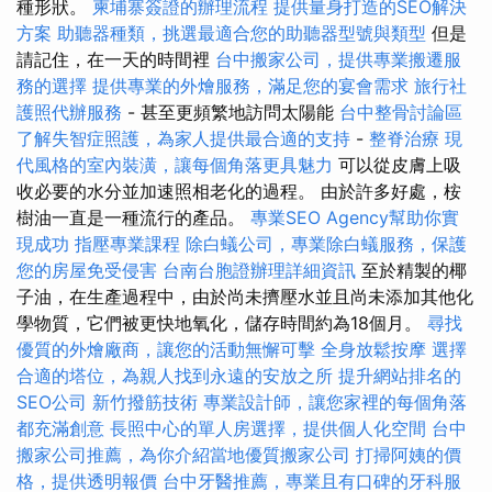
種形狀。
柬埔寨簽證的辦理流程
提供量身打造的SEO解決
方案
助聽器種類，挑選最適合您的助聽器型號與類型
但是
請記住，在一天的時間裡
台中搬家公司，提供專業搬遷服
務的選擇
提供專業的外燴服務，滿足您的宴會需求
旅行社
護照代辦服務
- 甚至更頻繁地訪問太陽能
台中整骨討論區
了解失智症照護，為家人提供最合適的支持
-
整脊治療
現
代風格的室內裝潢，讓每個角落更具魅力
可以從皮膚上吸
收必要的水分並加速照相老化的過程。 由於許多好處，桉
樹油一直是一種流行的產品。
專業SEO Agency幫助你實
現成功
指壓專業課程
除白蟻公司，專業除白蟻服務，保護
您的房屋免受侵害
台南台胞證辦理詳細資訊
至於精製的椰
子油，在生產過程中，由於尚未擠壓水並且尚未添加其他化
學物質，它們被更快地氧化，儲存時間約為18個月。
尋找
優質的外燴廠商，讓您的活動無懈可擊
全身放鬆按摩
選擇
合適的塔位，為親人找到永遠的安放之所
提升網站排名的
SEO公司
新竹撥筋技術
專業設計師，讓您家裡的每個角落
都充滿創意
長照中心的單人房選擇，提供個人化空間
台中
搬家公司推薦，為你介紹當地優質搬家公司
打掃阿姨的價
格，提供透明報價
台中牙醫推薦，專業且有口碑的牙科服