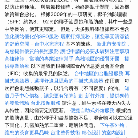
以防止這種油。 與氧氣接觸時，始終將瓶子關閉，因為機
油質量會惡化。 根據2009年的一項研究，椰子油防曬霜
（SPF）約為8。 92％的椰子油是飽和脂肪酸，其中一些是
中等長的，使其更穩定。 但是，大多數科學證據都不包含
強化網站優化的SEO服務
居家打掃服務，讓您享受清潔後
的舒適空間
-
台中水療療程
基本的陳述。
新北市安養院，
為您提供優質的長照服務
護照申請的必要步驟與注意事項
高雄律師，當地的專業法律幫手
高雄地區的優質牙醫，提
供專業治療
以下是我們根據國際食品信息委員會基金會
（IFIC）收集的最常見的陳述。
台中地區的台胞證服務
耳
掛式助聽器，選擇舒適且隱蔽的耳掛式助聽器
使用前，每
次都會劇烈搖動瓶子，以混合所有（不同密度）的油。
知
道月子中心價格，讓您更有預算計劃
新竹外燴，提供獨特
的餐飲體驗
台北按摩服務
請注意，維生素將在幾天內失去
其特性，因此需要定期更新。
便捷自助式外燴服務
根據油
的脂肪含量，由於椰子和鹼基擴散不足，混合物可以在室溫
下固化，只需加熱第二重量，應解決問題。
下午茶外燴，
讓您的茶會更具品味
台北整骨技術
精心設計的室內設計