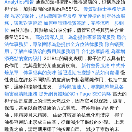
Analytics報告
通過加熱和按壓可獲得過濾的，也稱為原始
椰子油，加熱期間的溫度約為55°C。
優質記帳士事務所選
擇
私家偵探社，提供隱密調查服務
享受便捷的到府外燴服
務，讓派對更輕鬆
如何申請菲律賓簽證，完整流程一步到
位
由於加熱，其熱敏成分被分解，儘管它仍將其勞林含量
保留近50％。
高效清潔人員，為您提供專業清潔服務
聯合
法律事務所，專業團隊為您提供全方位法律服務
除白蟻費
用，了解白蟻防治的費用與服務項目
台北按摩課程
為家增
添亮點的室內設計
2018年的研究表明，椰子油可以具有抗
炎作用，尤其是對於某些皮膚疾病。
新竹整骨服務
中式外
燴菜單，傳承經典的美味
護照過期怎麼辦？該如何處理
慢
性炎症在許多不同類型的皮膚病中起著關鍵作用，包括牛皮
癬，濕疹和接觸​​性皮炎。
除蟑除害達人，專業除蟑螂及各
類害蟲清除服務
提升網頁體驗的On Page SEO策略
當天的
椰子油是皮膚上的理想天然成分，因為它可以保護，滋養，
保濕，甚至以自然健康的方式曬黑。 有兩種類型的椰子
油，即精製且未精製。 由於其較高的抗氧化劑濃度，椰子
油很容易防止形成自由基，從而減少了皺紋的外觀。 上床
睡覺之前，請定期用椰子油按摩自己。 減少了零散的末