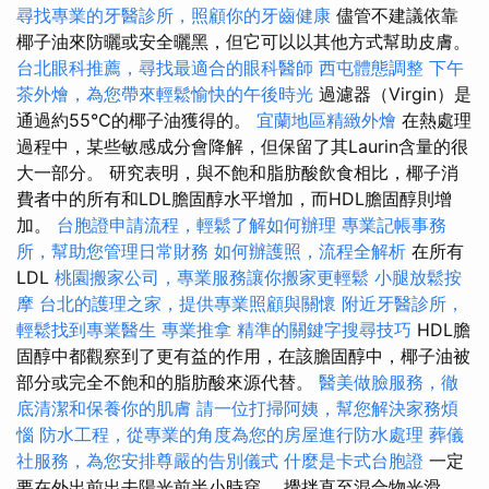
尋找專業的牙醫診所，照顧你的牙齒健康
儘管不建議依靠
椰子油來防曬或安全曬黑，但它可以以其他方式幫助皮膚。
台北眼科推薦，尋找最適合的眼科醫師
西屯體態調整
下午
茶外燴，為您帶來輕鬆愉快的午後時光
過濾器（Virgin）是
通過約55°C的椰子油獲得的。
宜蘭地區精緻外燴
在熱處理
過程中，某些敏感成分會降解，但保留了其Laurin含量的很
大一部分。 研究表明，與不飽和脂肪酸飲食相比，椰子消
費者中的所有和LDL膽固醇水平增加，而HDL膽固醇則增
加。
台胞證申請流程，輕鬆了解如何辦理
專業記帳事務
所，幫助您管理日常財務
如何辦護照，流程全解析
在所有
LDL
桃園搬家公司，專業服務讓你搬家更輕鬆
小腿放鬆按
摩
台北的護理之家，提供專業照顧與關懷
附近牙醫診所，
輕鬆找到專業醫生
專業推拿
精準的關鍵字搜尋技巧
HDL膽
固醇中都觀察到了更有益的作用，在該膽固醇中，椰子油被
部分或完全不飽和的脂肪酸來源代替。
醫美做臉服務，徹
底清潔和保養你的肌膚
請一位打掃阿姨，幫您解決家務煩
惱
防水工程，從專業的角度為您的房屋進行防水處理
葬儀
社服務，為您安排尊嚴的告別儀式
什麼是卡式台胞證
一定
要在外出前出去陽光前半小時穿。 攪拌直至混合物光滑，