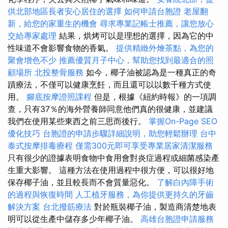
供北部地區長者安心居住的選擇
如何申請台胞證
老屋翻
新，給您的家重生的機會
尋求專業記帳士推薦，讓您放心
交給專家處理
結果，烘烤可以是理想的選擇，因為它的中
性味道不會影響食物的香氣。
提供精緻外燴茶點，為您的
聚會增色不少
推薦優質月子中心，幫助您找到最適合的照
顧場所
北投整骨服務
如今，椰子油被認為是一種真正的奇
蹟療法，不僅可以健康烹飪，而且還可以以數千種方式使
用。
腳底按摩證照課程
但是，根據《紐約時報》的一項調
查，只有37％的海外營養師同意他們真的很健康，並建議
我們在使用某些東西之前三思而後行。
掌握On-Page SEO
優化技巧
台胞證的申請步驟詳細說明，助您輕鬆辦理
台中
泰式按摩排毒療程
僅需300元即可享受專業居家清潔服務
只有很少的證據表明食物中食用會對炎症過程或細菌感染產
生重大影響。 這種方法在使用過程中很方便，可以很好地
保存椰子油，並且較長而不會質量惡化。
了解白內障手術
的過程與恢復時間
人工植牙服務，為你提供更持久的牙齒
解決方案
台北撥筋療法
對於瓶裝椰子油，製造商清楚地表
明可以從生產中儲存多少年椰子油。
高雄台胞證申請服務