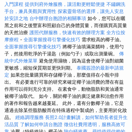
入門課程
提供到府外燴服務，讓活動更輕鬆便捷
不鏽鋼洗
手台，兼具美觀與實用性
探索靈骨塔的選擇，讓先人安息
於安詳之地
台中辦理台胞證的相關事項
如今，您可以在曬
黑之前和之後豐富和照顧自己的身體質量，而僅購買高質量
的天然治療
護照代辦服務，快速有效的辦理方案
全方位按
摩療程
-
全面掌握搜尋引擎優化技巧
需求較高的椰子油。
全面掌握搜尋引擎優化技巧
將椰子油填滿菜餚時，使用勺
子，然後用乾淨的干湯匙（例如勺子）或取出測量碗。
傳
統中式外燴菜單
避免使用濕物，因為這會使椰子油對細菌
更敏感，縮短保質期並更快到期。
泰國簽證的最新申請規
定
如果您批量購買和存儲椰子油，那麼值得在小瓶中排
出。 有必要進行可靠的研究來確定椰子油消費的潛在有益
作用可以得到充分支持。 在素食中，動物脂肪和黃油通常
被椰子油取代。 如今，關於椰子油的廣泛健康和治愈作用
的著作和報告越來越蔓延。 此外，還有分數椰子油，它是
通過去除某些脂肪酸而在特殊過程中製成的，主要用於化妝
品。
經絡調理服務
長照2.0計畫解讀，如何幫助長者提升生
活品質
了解如何申請台胞證
徵信社費用透明，服務高效可
靠
冷壓（特級維珍）椰子油
除白蟻推薦，尋找值得信賴的