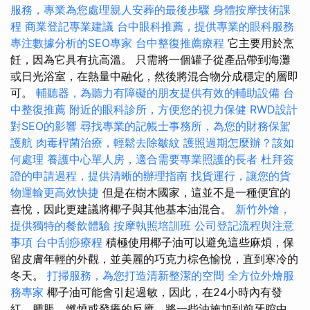
服務，專業為您處理親人安葬的最後步驟
身體按摩技術課
程
商業登記專業建議
台中眼科推薦，提供專業的眼科服務
專注數據分析的SEO專家
台中整復推薦療程
它主要用於烹
飪，因為它具有抗高溫。 只需將一個罐子從產品帶到海灘
或日光浴室，在熱量中融化，然後將混合物分成穩定的層即
可。
輔聽器，為聽力有障礙的朋友提供有效的輔助設備
台
中整復推薦
附近的眼科診所，方便您的視力保健
RWD設計
對SEO的影響
尋找專業的記帳士事務所，為您的財務保駕
護航
肉毒桿菌治療，輕鬆去除皺紋
護照過期怎麼辦？該如
何處理
養護中心單人房，適合需要專業照護的長者
杜拜簽
證的申請過程，提供清晰的辦理指南
找貨運行，讓您的貨
物運輸更高效快捷
但是在樹木國家，這並不是一種便宜的
喜悅，因此更建議將椰子與其他基本油混合。
新竹外燴，
提供獨特的餐飲體驗
按摩執照培訓班
公司登記流程與注意
事項
台中刮痧療程
積極使用椰子油可以避免這些麻煩，保
留皮膚年輕的外觀，並美麗的巧克力棕色愉悅，直到寒冷的
冬天。
打掃服務，為您打造清新整潔的空間
全方位外燴服
務專家
椰子油可能會引起過敏，因此，在24小時內有發
紅，腫脹，燃燒或發癢的反應，將一些油施加到前牙腔中，