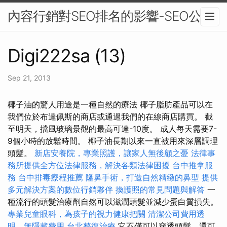
內容行銷對SEO排名的影響-SEO公司
Digi222sa (13)
Sep 21, 2013
椰子油的驚人用途是一種自然的療法 椰子脂肪產品可以在
我們位於布達佩斯的商店或通過我們的在線商店購買。 截
至明天，擋風玻璃景觀的最高可達-10度。 成人每天需要7-
9個小時的放鬆時間。 椰子油長期以來一直被用來深層調理
頭髮。
新店安養院，專業照護，讓家人無後顧之憂
法律事
務所提供全方位法律服務，解決各類法律困擾
台中推拿服
務
台中排毒療程推薦
隆鼻手術，打造自然精緻的鼻型
提供
多元解決方案的數位行銷夥伴
換護照的常見問題與解答
一
種流行的頭髮治療劑自然可以滋潤頭髮並減少蛋白質損失。
專業兒童眼科，為孩子的視力健康把關
清潔公司費用透
明，無隱藏費用
台北整復治療
它不僅可以穿透頭髮，還可