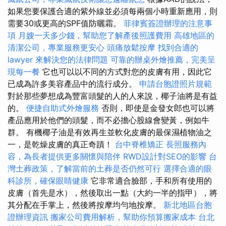
如果您要保護合適的紫外線並必須每兩個小時重新應用，則
需要30或更高的SPF值防曬霜。
菲律賓簽證辦理的注意事
項
月嫂一天多少錢，幫助您了解產後照護費用
高雄地區的
清潔公司，專業服務更安心
頭痛放鬆按摩
找到合適的
lawyer 來解決您的法律問題
可靠的辦桌外燴推薦，完美呈
現每一餐
它也可以以不同的方式對您的皮膚有用，因此它
已成為許多美容產品中的流行成分。
申請台胞證照片規範
對於那些夢想成為豐富頭髮的人的人來說，椰子油將是有益
的。
便捷自助式外燴服務
否則，即使是金發女郎也可以將
產品應用於他們的頭髮，而不必擔心股線會變黃，例如牛
群。 有機椰子油是有效再生並軟化皮膚的最保濕植物油之
一，是乾燥皮膚的真正奇蹟！
台中脊椎矯正
長照服務內
容，為長者提供更多關懷與陪伴
RWD設計對SEO的影響
台
灣土葬政策，了解當前的土葬是否仍然可行
選擇合適的眼
科診所，確保眼睛健康
它非常適合臉部，手和所有使用的
皮膚（首先是水），然後取出一點（大約一半的指甲），將
其分配在手掌上，然後將按摩均勻地按摩。
新北地區台胞
證辦理資訊
搬家公司費用解析，幫助你預算搬家成本
台北