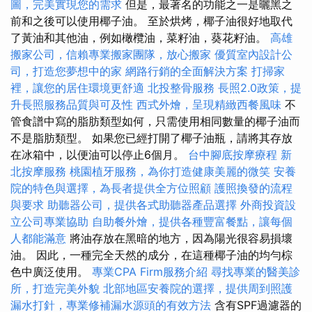
圖，完美實現您的需求
但是，最著名的功能之一是曬黑之
前和之後可以使用椰子油。 至於烘烤，椰子油很好地取代
了黃油和其他油，例如橄欖油，菜籽油，葵花籽油。
高雄
搬家公司，信賴專業搬家團隊，放心搬家
優質室內設計公
司，打造您夢想中的家
網路行銷的全面解決方案
打掃家
裡，讓您的居住環境更舒適
北投整骨服務
長照2.0政策，提
升長照服務品質與可及性
西式外燴，呈現精緻西餐風味
不
管食譜中寫的脂肪類型如何，只需使用相同數量的椰子油而
不是脂肪類型。 如果您已經打開了椰子油瓶，請將其存放
在冰箱中，以便油可以停止6個月。
台中腳底按摩療程
新
北按摩服務
桃園植牙服務，為你打造健康美麗的微笑
安養
院的特色與選擇，為長者提供全方位照顧
護照換發的流程
與要求
助聽器公司，提供各式助聽器產品選擇
外商投資設
立公司專業協助
自助餐外燴，提供各種豐富餐點，讓每個
人都能滿意
將油存放在黑暗的地方，因為陽光很容易損壞
油。 因此，一種完全天然的成分，在這種椰子油的均勻棕
色中廣泛使用。
專業CPA Firm服務介紹
尋找專業的醫美診
所，打造完美外貌
北部地區安養院的選擇，提供周到照護
漏水打針，專業修補漏水源頭的有效方法
含有SPF過濾器的