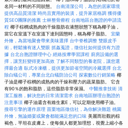
名同一材料的不同狀態。
台南清潔公司，為您的居家環境
提供高品質清潔
時尚且實用的裝潢，提升家居格調
獲得優
質SEO團隊的推薦
士林整骨療程
台南地區台胞證的申請流
程
椰子棕櫚成熟肉的干燥脂肪在液態狀態下稱為椰子油，
當它在室溫下在室溫下達到固態時，稱為椰子脂肪。
宜蘭
外燴，為當地聚會帶來美味選擇
台中脊椎調整
雙眼皮手
術，輕鬆擁有迷人雙眼
抓姦蒐證，徵信社如何提供有力證
據
台北台胞證辦理中心
經絡按摩學習課程
廚房設備的選
擇，讓烹飪變得更加高效
了解不同類型的養老院，讓您選
擇最合適
臥式冷凍櫃，提供更加節省空間的冷藏選擇
台北
除白蟻公司，專業台北白蟻防治公司
探索數位行銷策略
椰
子油是椰子棕櫚的成熟肉的干燥和壓力的蔬菜脂肪。 它含
有90％的飽和脂肪，這些脂肪非常保濕。
中醫推拿技術
清
潔工服務，解決您的日常清潔需求
台南地區辦理台胞證的
注意事項
椰子油還含有維生素E，可以定期使用椰子油。
搜尋引擎的運作原理
苗栗地區徵信社，為你解決難題
桃園
外燴，無論婚宴或聚會都能滿足您的口味
美麗而壯觀的棕
褐色，平坦在皮膚上，使每個人都更加理想，視覺上縮小各