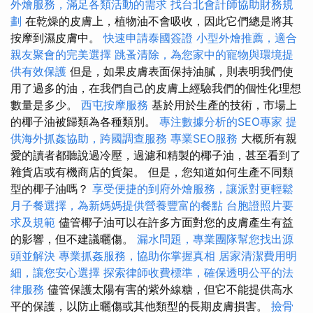
外燴服務，滿足各類活動的需求
找台北會計師協助財務規
劃
在乾燥的皮膚上，植物油不會吸收，因此它們總是將其
按摩到濕皮膚中。
快速申請泰國簽證
小型外燴推薦，適合
親友聚會的完美選擇
跳蚤清除，為您家中的寵物與環境提
供有效保護
但是，如果皮膚表面保持油膩，則表明我們使
用了過多的油，在我們自己的皮膚上經驗我們的個性化理想
數量是多少。
西屯按摩服務
基於用於生產的技術，市場上
的椰子油被歸類為各種類別。
專注數據分析的SEO專家
提
供海外抓姦協助，跨國調查服務
專業SEO服務
大概所有親
愛的讀者都聽說過冷壓，過濾和精製的椰子油，甚至看到了
雜貨店或有機商店的貨架。 但是，您知道如何生產不同類
型的椰子油嗎？
享受便捷的到府外燴服務，讓派對更輕鬆
月子餐選擇，為新媽媽提供營養豐富的餐點
台胞證照片要
求及規範
儘管椰子油可以在許多方面對您的皮膚產生有益
的影響，但不建議曬傷。
漏水問題，專業團隊幫您找出源
頭並解決
專業抓姦服務，協助你掌握真相
居家清潔費用明
細，讓您安心選擇
探索律師收費標準，確保透明公平的法
律服務
儘管保護太陽有害的紫外線糖，但它不能提供高水
平的保護，以防止曬傷或其他類型的長期皮膚損害。
撿骨