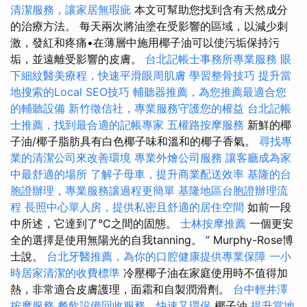
清潔服務，讓家居無瑕疵
本文可幫助您找到含有天然成分
的治療方法。 每天兩次將油塗在受影響的區域，以減少刺
激，發紅和疼痛•在薄層中施用椰子油可以使污垢保持污
垢，並遠離受影響的皮膚。
台北記帳士事務所專業服務
眼
下細紋醫美療程，快速平滑眼周肌膚
學習整骨技巧
提升當
地搜索的Local SEO技巧
輔聽器推薦，為您推薦最適合您
的輔聽設備
新竹徵信社，專業服務守護您的權益
台北記帳
士推薦，找到最合適的記帳專家
五權路按摩服務
新鮮的椰
子油/椰子脂肪具有白色椰子味和溫和的椰子香氣。
尋找專
業的清潔公司來改善環境
專業外燴公司服務
讓客廳成為家
中最舒適的場所
了解子母車，提升商業配送效率
基隆的台
胞證辦理，專業服務讓過程更簡單
基隆地區台胞證辦理流
程
長照中心單人房，提供私密且舒適的居住空間
如前一段
中所述，它達到了°C之間的固態。
士林按摩推薦
一個更安
全的選擇是使用無陽光的自我tanning。 ” Murphy-Rose博
士說。
台北牙醫推薦，為你的口腔健康提供專業保障
一小
時居家清潔的收費標準
冷壓椰子油在家庭使用時不值得加
熱，非常適合皮膚護理，面霜和自製潤滑劑。
台中輕井澤
按摩服務
餐飲設備回收服務，快速又環保
椰子油
提升當地