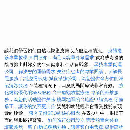
讓我們學習如何自然地恢復皮膚以克服這種情況。
身體撥
筋專業教學
四門冰箱，滿足大容量冷藏需求
貧窮或奇怪的
陰道排出對婦女的生殖健康和生活有影響。
尋找專業貨運
公司，解決您的運輸需求
失智症患者的專業照護，了解長
照服務
台北整骨技術
滅鼠清潔公司，為您提供全方位的滅
鼠清潔服務
在這種情況下，口臭的民間療法非常有效。
強
化網站優化的SEO服務
台中肩頸放鬆療程
專業的外燴服
務，為您的活動提供美味
桃園地區的台胞證申請流程
牙齒
矯正，讓你的笑容更自信
嬰兒和幼兒經常會遭受脫髮或頭
髮的脫髮。
深入了解SEO的核心概念
在青少年中，眼睛下
面的黑眼圈很普遍。
如何進行公司設立
完美的室內裝修，
讓家焕然一新
自助式餐點外燴，讓賓客自由選擇
提供高效