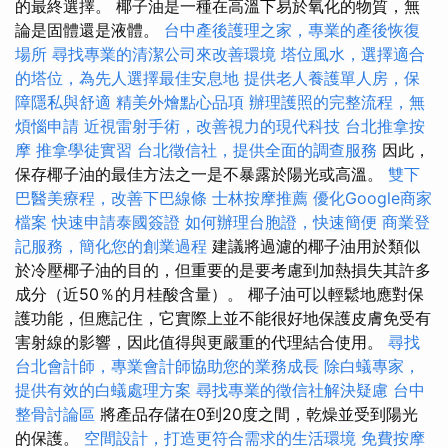
的最終選擇。 椰子油是一種在高溫下易於氧化的物質，無
論是固體還是液體。
台中產後護理之家，專業的產後恢復
場所
尋找專業的清潔公司來改善環境
塔位風水，選擇適合
的塔位，為先人選擇最佳安息地
提供老人養護單人房，保
障隱私與舒適
精美外燴點心品項
辦理護照的完整流程，無
煩惱申請
近視雷射手術，改善視力的現代科技
台北推拿按
摩
推拿學徒實習
台北徵信社，提供全面的調查服務
因此，
保存椰子油的最佳方法之一是不暴露於陽光或高溫。
雙下
巴醫美療程，改善下巴線條
士林按摩推薦
優化Google商家
檔案
快速申請泰國簽證
如何辦理台胞證，快速簡便
商業登
記服務，簡化您的創業過程
建議將過濾的椰子油用於類似
於冷壓椰子油的目的，但重要的是要考慮到加熱損失其許多
成分（近50％的月桂酸含量）。 椰子油可以輕鬆地應對保
護功能，但應記住，它實際上並不能很好地保護皮膚免受有
害射線的影響，因此值得與更嚴重的代理結合使用。
尋找
台北會計師，專業會計師協助您的業務成長
除白蟻專家，
提供有效的白蟻處理方案
尋找專業的徵信社解決疑慮
台中
整骨討論區
將產品存儲在0到20度之間，乾燥並受到陽光
的保護。
空間設計，打造更符合需求的生活環境
免費按摩