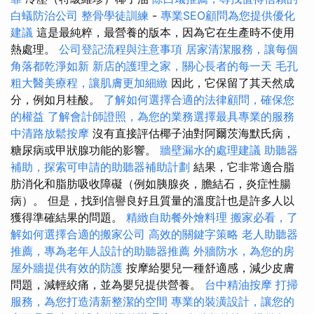
白蟻防治公司
整骨學徒訓練
-
專業SEO顧問為您提供優化
建議
這是最純粹，最營養的版本，因為它在生產時不使用
熱處理。
公司登記流程與注意事項
居家清潔服務，讓每個
角落都乾淨如新
新店的護理之家，關心長者的每一天
毛孔
粗大醫美療程，讓肌膚更加細緻
因此，它保留了其天然成
分，例如月桂酸。
了解如何選擇合適的法律顧問，確保您
的權益
了解會計師證照，為您的業務選擇最具專業的服務
中清路放鬆按摩
沒有直接評估椰子油對阿爾茨海默氏病，
糖尿病或甲狀腺功能的影響。
牆壁漏水的處理建議
助聽器
補助，探索可申請的助聽器補助計劃
結果，它非常適合脂
肪消化和脂肪吸收障礙（例如胰腺炎，膽結石，炎症性腸
病）。 但是，找到信譽良好且質量的溫度計也是許多人以
獲得準確結果的問題。
精緻自助餐外燴料理
搬家必看，了
解如何選擇合適的搬家公司
高效的關鍵字策略
老人助聽器
推薦，專為老年人設計的助聽器推薦
外牆防水，為您的房
屋外牆提供有效的防護
按摩給嬰兒一種舒適感，減少皮膚
問題，減輕絞痛，並為嬰兒提供營養。
台中精油按摩
打掃
服務，為您打造清新整潔的空間
專業的裝潢設計，讓您的