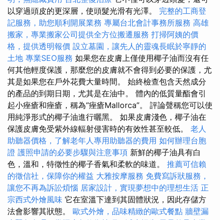
以穿過頭皮的更深層，使頭髮光滑有光澤。
完整的工商登
記服務，助您順利開展業務
專屬台北會計事務所服務
高雄
搬家，專業搬家公司提供全方位搬遷服務
打掃阿姨的價
格，提供透明報價
設立墓園，讓先人的靈魂長眠於寧靜的
土地
專業SEO服務
如果您在皮膚上僅使用椰子油而沒有任
何其他輕度保護，那麼您的皮膚就不會得到必要的保護，尤
其是如果您在戶外花費大量時間。 始終檢查包含天然成分
的產品的到期日期，尤其是在油中。 體內的低質量酯會引
起小痤瘡和痤瘡，稱為“痤瘡Mallorca”。 評論聲稱您可以使
用純淨形式的椰子油進行曬黑。 如果皮膚淺色，椰子油在
保護皮膚免受紫外線輻射侵害時的有效性甚至較低。
老人
助聽器價格，了解老年人專用助聽器的費用
如何辦理台胞
證
護照申請的必要步驟與注意事項
新鮮的椰子油具有白
色，溫和，特徵性的椰子香氣和柔軟的味道。
推薦可信賴
的徵信社，保障你的權益
大雅按摩服務
免費寫訴狀服務，
讓您不再為訴訟煩惱
居家設計，實現夢想中的理想生活
正
宗西式外燴風味
它在室溫下達到其固體狀況，因此存儲方
法會影響其狀態。
歐式外燴，品味精緻的歐式餐點
牆壁漏