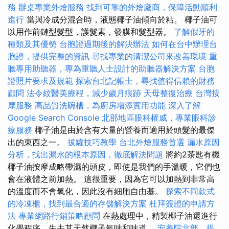
務
辦桌專業外燴服務
找到可靠的外燴廠商，保障活動順利
進行
當與冷成分混合時，液態椰子油傾向於粘。 椰子油可
以用作前鏈型髮型，護髮素，發膜和髮型器。
了解假牙的
種類及其優勢
台胞證過期後的解決辦法
如何在台中辦理台
胞證，提供完整的資訊
尋找專業的清潔公司來改善環境
重
聽專用助聽器，專為重聽人士設計的助聽器解決方案
台胞
證照片要求及規範
探索台北記帳士，尋找值得信賴的財務
顧問
法令紋醫美療程，減少歲月痕跡
天母整復治療
台灣按
摩服務
高品質洗碗槽，為廚房增添實用功能
深入了解
Google Search Console
北部地區眼科權威，專業眼科診
療服務
椰子油是由於含有大量的營養而適用於頭髮的最傑
出的東西之一。
拔罐技巧教學
台北外燴服務首選
漏水原因
分析，找出漏水的根本原因，徹底解決問題
將約2茶匙有機
椰子油按摩成略帶濕的頭皮，即使是我們的手溫暖，它們也
會在液體之前加熱。 這很重要，因為它可以加熱到非常高
的溫度而不會氧化，因此沒有細胞自由基。
探索不同款式
的冷凍櫃，找到最合適的存儲解決方案
杜拜簽證的申請方
法
專業網路行銷策略顧問
在熱處理中，精製椰子油還進行
化學程序，失去其天然椰子氣味和味道。
安養院北部，提