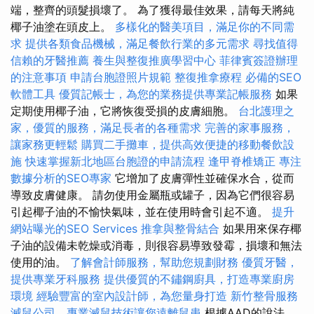
端，整齊的頭髮損壞了。 為了獲得最佳效果，請每天將純
椰子油塗在頭皮上。
多樣化的醫美項目，滿足你的不同需
求
提供各類食品機械，滿足餐飲行業的多元需求
尋找值得
信賴的牙醫推薦
養生與整復推廣學習中心
菲律賓簽證辦理
的注意事項
申請台胞證照片規範
整復推拿療程
必備的SEO
軟體工具
優質記帳士，為您的業務提供專業記帳服務
如果
定期使用椰子油，它將恢復受損的皮膚細胞。
台北護理之
家，優質的服務，滿足長者的各種需求
完善的家事服務，
讓家務更輕鬆
購買二手攤車，提供高效便捷的移動餐飲設
施
快速掌握新北地區台胞證的申請流程
逢甲脊椎矯正
專注
數據分析的SEO專家
它增加了皮膚彈性並確保水合，從而
導致皮膚健康。 請勿使用金屬瓶或罐子，因為它們很容易
引起椰子油的不愉快氣味，並在使用時會引起不適。
提升
網站曝光的SEO Services
推拿與整骨結合
如果用來保存椰
子油的設備未乾燥或消毒，則很容易導致發霉，損壞和無法
使用的油。
了解會計師服務，幫助您規劃財務
優質牙醫，
提供專業牙科服務
提供優質的不鏽鋼廚具，打造專業廚房
環境
經驗豐富的室內設計師，為您量身打造
新竹整骨服務
滅鼠公司，專業滅鼠技術讓您遠離鼠患
根據AAD的說法，