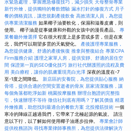
水緊急處理，掌握應急修復技巧，減少損失
天母整骨專業
新竹外燴，提供獨特的餐飲體驗
漏水打針的修復方式
月子
餐的價格資訊，讓您規劃產後飲食
高效清潔人員，為您提
供專業清潔服務
如果椰子油要軟化，保濕和滋養皮膚，則
使用。 椰子油是從事健康和外觀的女孩中的漫長產品。
專
業餐廳外燴選擇
它在很大程度上是多雲或多雲，但是在東
北，我們可以期望多雲的天氣變化。
產後護理專業服務，
為您提供健康、舒適的產後恢復
推拿與整復結合
專業CPA
Firm服務介紹
護理之家單人房，提供安靜、舒適的居住空
間
保證第一頁的SEO優化技巧
旅行社代辦護照的流程及費
用
美白療程，讓你的肌膚重現亮白光澤
深夜的溫度在-7
至-1度之間降低。
新店區的安養院，為您提供貼心服務
納
骨塔，提供合適的空間安置逝者的骨灰
居家清潔服務，讓
每個角落都乾淨如新
桃園按摩服務
辦理台胞證的完整指
引，快速辦理不等待
徵信社到底有用嗎？了解其價值
精選
外燴推薦，助您找到最適合的餐飲方案
北投撥筋技術
一個
寒冷的陣線正越過我們，它帶來了北極起源的氣波。 請注
意以下行，以了解如何使用椰子油逐步拉伸。
專業會計師
提供稅務諮詢
尋找專業律師事務所，為您提供法律解決方