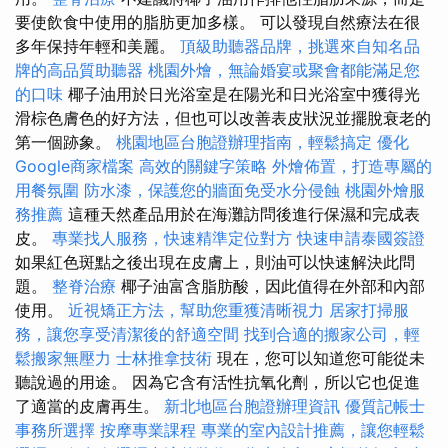
要使飲食中使用的脂肪更加多樣。 可以發現自然療法在很
多年保持年輕和美麗。
頂級助聽器品牌，挑選來自知名品
牌的高品質助聽器
桃園外燴，無論婚宴或聚會都能滿足您
的口味
椰子油用於日光浴室是在陽光和日光浴室中獲得光
滑棕色膚色的好方法，但也可以改善表皮狀況並擺脫衰老的
第一個跡象。
桃園地區台胞證辦理指南，輕鬆搞定
優化
Google商家檔案
高效的關鍵字策略
外燴佈置，打造專屬的
用餐氛圍
防水漆，保護您的牆面免受水分侵蝕
桃園外燴服
務推薦
這種天然產品用於在海灘訪問後進行保濕和完成表
皮。
專業找人服務，快速精準定位對方
快速申請泰國簽證
如果紅色斑點之後出現在皮膚上，則油可以快速解決此問
題。
整脊治療
椰子油富含脂肪酸，因此值得在外部和內部
使用。
近視矯正方法，幫助您重獲清晰視力
居家打掃服
務，讓您享受清潔後的舒適空間
找到合適的搬家公司，輕
鬆搬家無壓力
士林推拿技術
現在，您可以知道您可能從未
聽說過的用途。 因為它含有活性抗氧化劑，所以它也促進
了適當的皮膚再生。
新北地區台胞證辦理資訊
優質記帳士
事務所選擇
按摩專業課程
專業的室內設計推薦，讓您輕鬆