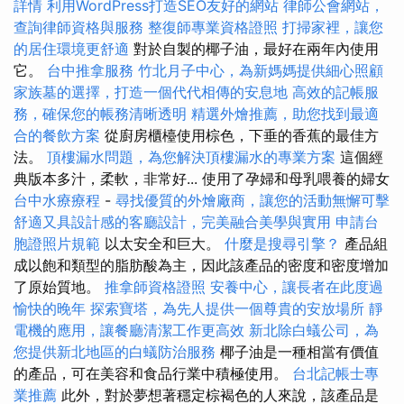
詳情
利用WordPress打造SEO友好的網站
律師公會網站，
查詢律師資格與服務
整復師專業資格證照
打掃家裡，讓您
的居住環境更舒適
對於自製的椰子油，最好在兩年內使用
它。
台中推拿服務
竹北月子中心，為新媽媽提供細心照顧
家族墓的選擇，打造一個代代相傳的安息地
高效的記帳服
務，確保您的帳務清晰透明
精選外燴推薦，助您找到最適
合的餐飲方案
從廚房櫃檯使用棕色，下垂的香蕉的最佳方
法。
頂樓漏水問題，為您解決頂樓漏水的專業方案
這個經
典版本多汁，柔軟，非常好... 使用了孕婦和母乳喂養的婦女
台中水療療程
-
尋找優質的外燴廠商，讓您的活動無懈可擊
舒適又具設計感的客廳設計，完美融合美學與實用
申請台
胞證照片規範
以太安全和巨大。
什麼是搜尋引擎？
產品組
成以飽和類型的脂肪酸為主，因此該產品的密度和密度增加
了原始質地。
推拿師資格證照
安養中心，讓長者在此度過
愉快的晚年
探索寶塔，為先人提供一個尊貴的安放場所
靜
電機的應用，讓餐廳清潔工作更高效
新北除白蟻公司，為
您提供新北地區的白蟻防治服務
椰子油是一種相當有價值
的產品，可在美容和食品行業中積極使用。
台北記帳士專
業推薦
此外，對於夢想著穩定棕褐色的人來說，該產品是