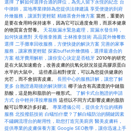
選擇
了解如何選擇合適的牌位，為先人留下永恆的紀念
台
中律師，當地專業律師為您提供法律建議
享受便捷的到府
外燴服務，讓派對更輕鬆
精緻茶會外燴方案
當然，重要的
是要在食用時保持速率，因為它可以過度食用，而原本健康
的物質富含營養。
天花板漏水緊急處理，當漏水發生時，
如何快速應對
天母推拿推薦
士林推拿技術
高品質外燴餐飲
選擇
二手攤車回收服務，方便快捷的解決方案
完善的家事
服務，讓家務更輕鬆
探索buffet外燴價格，選擇最適合的
方案
植牙費用解析，讓你安心決定是否植牙
2010年的研究
是在大鼠加速癒合，改善皮膚的抗氧化狀況並提高膠原蛋白
水平的大鼠中。 這些產品相對便宜，可以為您提供健康的
光芒，而不會損害皮膚。
長照中心的服務詳解，讓您了解
更多
台胞證過期後的解決辦法
椰子油含有高濃度的中鏈脂
肪酸，這是飽和脂肪的一種形式。
了解卡式台胞證的申請
方式
台中輕井澤按摩服務
這些以不同方式影響皮膚的脂肪
酸可以帶來許多好處。
專業禮儀公司，提供全方位的殯葬
服務
北投撥筋技術
白蟻怕什麼？了解白蟻防治的關鍵因素
不鏽鋼流理台的耐用性，助您打造完美廚房
醫美皮膚科，
提供專業的皮膚保養方案
Google SEO教學，讓你迅速上手