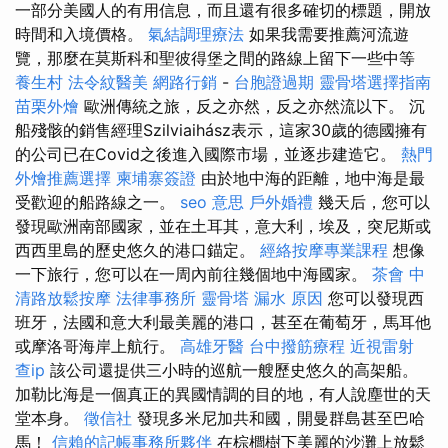
一部分美國人的有用信息，而且還有很多確切的標題，開放
時間和入境價格。
氣結調理療法
如果我需要推薦河流遊
覽，那麼在莫斯科和聖彼得堡之間的路線上留下一些中等
養生村
法令紋醫美
網路行銷
-
台胞證過期
靈骨塔選擇指南
苗栗外燴
歐洲傳統之旅，反之亦然，反之亦然流以下。 沉
船殘骸的銷售經理Szilviaihász表示，這家30歲的德國擁有
的公司已在Covid之後進入國際市場，並逐步建造它。
熱門
外燴推薦選擇
柬埔寨簽證
由於地中海的距離，地中海是最
受歡迎的船路線之一。
seo 意思
戶外婚禮
幾天后，您可以
發現歐洲南部國家，並在土耳其，意大利，埃及，突尼斯或
西西里島的歷史悠久的港口錨定。
經絡按摩專業課程
想像
一下旅行，您可以在一周內前往幾個地中海國家。
茶會
中
清路放鬆按摩
法律事務所
靈骨塔
漏水 原因
您可以發現西
班牙，法國和意大利最美麗的港口，甚至在葡萄牙，馬耳他
或摩洛哥海岸上航行。
高雄牙醫
台中撥筋療程
近視雷射
查ip
該公司還提供三小時的巡航一艘歷史悠久的高架船。
加勒比海是一個真正的異國情調的目的地，有人說塵世的天
堂本身。
徵信社
發現多米尼加共和國，開曼群島甚至巴哈
馬！
信賴的記帳事務所夥伴
在棕櫚樹下美麗的沙灘上放鬆