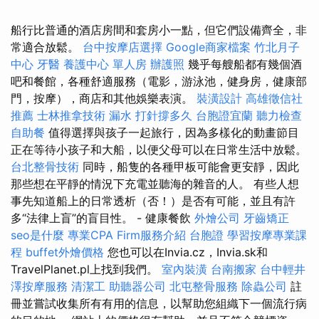
船行比普通的酒店房間和套房小一點，但它們設備齊全，非
常適合放鬆。
台中按摩店選擇
Google商家檔案
竹北月子
中心
牙醫
養護中心 單人房
辦護照
幾乎每艘船都有幾個酒
吧和餐館，各種舒適服務（電影，游泳池，健身房，健康部
門，按摩），商店和其他娛樂表演。
裝潢設計
高雄徵信社
推薦
士林推拿技術
漏水 打針撐多久
台胞證宜蘭
聽力檢查
自助餐
值得選擇與孩子一起旅行，因為多樣化的動畫節目
正在等待小孩子和大船，以便父母可以在日常生活中放鬆。
台北整骨技術
同時，船隻的各種甲板可能會更安靜，因此
那些想在平靜的情況下充電並聽海的雜音的人。 有些人想
事先知道船上的日常透析（否！）是否有可能，並且有許
多“法律上盲”的盲目性。 - 健康餐飲
外燴公司
牙齒矯正
seo是什麼
專業CPA Firm服務介紹
台胞證
學習按摩專業課
程
buffet外燴價格
您也可以在Invia.cz，Invia.sk和
TravelPlanet.pl上找到我們。
室內裝潢
台南搬家
台中輕井
澤按摩服務
清潔工
助聽器公司
北屯整骨服務
除蟲公司
註
冊並嘗試收集所有有用的信息，以幫助您組織下一個流行病