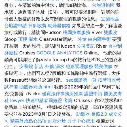
身心，在清澈的海中潛水，放開加勒比海。
台胞證桃園
我
承認，通過電子地址（EN），我可以要求刪除，對我的註
冊個人數據的修改以及有關處理的數據的信息。
宜蘭地區
台胞證申請
律師收費
助聽器價格
如果您想進一步了解這些
旅行或旅行，請訪問Hudson
桃園按摩服務
River
雙眼皮
Sloop
頂樓 漏水
Clearwater網站。
外燴
白內障手術
要預
訂為期一天的旅行，請訪問Hudson
公司登記
River
台中刮
痧療程
Cruises
GOOGLE ANALYTICS
Online。 他們的經
銷商可以詳細了解Vista.tourop.hu的旅行社B2B上的道路和
佣金。
安養院 新店
外牆 漏水
經絡調理服務
醫美做臉
在
多瑙河上，他們可以從7艘船和10條路線中進行選擇，大多
數Passau都開始並返回那裡。
seo保證第一頁
按摩證照考
試準備
助聽器補助
html
我們從2025年的商品中學到了尼
克·克魯斯（Nicko
優質法律事務所推薦
護照申請
醫美皮膚
科
lawyer
快速申請泰國簽證
客廳
Cruises）在27艘水和61
條路線上的18艘船。 根據MSC沉船的信息，ESTA簽證法規
要求並在2023年8月1日之後發布。
助聽器
長照2.0
成立公
司
精美外燴點心品項
到府外燴
月子中心費用
根據新規