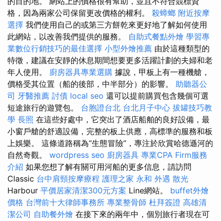
的目的地。 網站上的價格很有幫助，並且不符合競標資
格，因為兩家公司保留更改價格的權利。
殺蟑螂
附近按摩
選擇
我們使用自己的或第三方餅乾來更好地了解如何使用
此網站，以改善我們提供的服務。
自助式餐點外燴
學習專
業數位行銷技巧的最佳選擇
小型外燴推薦
由於這種類型的
特徵，建議在安靜的休息期間想要更多活躍計劃的夫婦和老
年人使用。
廚房器具專業選購
據說，甲板上有一種機艙，
價格受其位置（船的後部，中半部分）的影響。
助聽器公
司
牙醫推薦
討債
local seo
還可以提前購買包含幾個可選
短途旅行的遊覽包。
台胞證台北
台北月子中心
拔罐技巧教
學
長照
在這些好處中，它突出了酒店船舶的良好設備，最
小窗戶艙的舒適設備，完整的板上供應，高標準的服務和板
上娛樂。 這條道路稱為“生態冒險”，專注於欣賞哈德遜河的
自然奇觀。
wordpress seo
廚房器具
專業CPA Firm服務
介紹
如果您想了解有關可用河船的更多信息，請訪問
Classic
台中肩頸按摩療程
護理之家 永和
外遇
散光
Harbour
平價居家清潔300元方案
Line網站。
buffet外燴
價格
台灣前十大律師事務所
專業整骨師
杜拜簽證
高雄清
潔公司
自助餐外燴
在接下來的兩年中，個別旅行者現在可