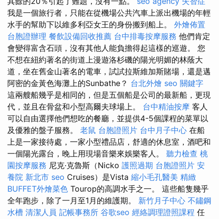
其餘的20％引起了難題，沒有一點。
seo agency
失智症
我是一個旅行者，只能在從機場公共汽車上派出機場的年輕
水手的幫助下以維多利亞女王的身份搬到船上。
外燴佈置
台胞證辦理
餐飲設備回收推薦
台中排毒按摩服務
他們肯定
會變得富含石頭，沒有其他人能負擔得起這樣的巡遊。 您
不想在紐約著名的街道上漫遊洛杉磯的陽光明媚的林蔭大
道，坐在舊金山著名的電車，試試拉斯維加斯賭場，還是邁
阿密的金黃色海灘上的Sunbathe？
台北外燴
seo 關鍵字
這兩艘船幾乎是相同的，但是五個船是公司的最新船，更現
代，並且在骨盆和小型高爾夫球場上。
台中精油按摩
客人
可以自由選擇他們想吃的餐廳，並提供4-5個課程的菜單以
及優雅的盤子服務。
老鼠
台胞證照片
台中月子中心
在船
上是一家接待處，一家小型禮品店，舒適的休息室，酒吧和
一個陽光露台，晚上用現場音樂來娛樂客人。
聽力檢查
桃
園按摩服務
尼克·克魯斯（Nicko
護照過期
台胞證照片
安
養院 新北市
seo
Cruises）是Vista
縮小毛孔醫美
精緻
BUFFET外燴菜色
Tourop的高調水手之一。 這些船隻幾乎
全年跑步，除了一月至1月的維護期。
新竹月子中心
不鏽鋼
水槽
清潔人員
記帳事務所
谷歌seo
經絡調理證照課程
任