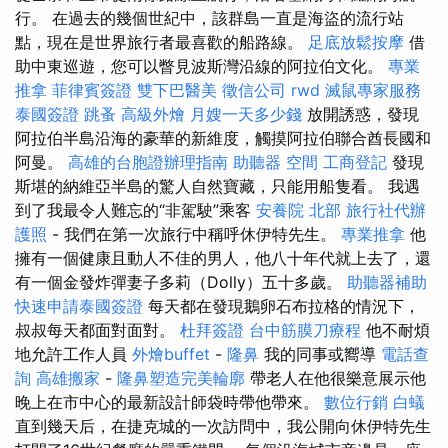
行。 在過去的幾個世紀中，該群島一直是海盜的流行站
點，現在是世界旅行者最喜歡的船路線。
足底放鬆按摩
借
助中東巡遊，您可以瞥見波斯灣沿線的阿拉伯文化。
專業
推拿
菲律賓簽證
雙下巴醫美
徵信公司
rwd
滅鼠專家服務
泰國簽證
跳蚤
高級外燴
月嫂一天多少錢
放開誘惑，發現
阿拉伯半島沿海的豪華的新維度，觸摸阿拉伯聯合酋長國和
阿曼。
高雄的台胞證辦理指南
助聽器
空間
工商登記
發現
斯堪的納維亞半島的驚人自然寶藏，只能用船隻看。 我遇
到了我最令人難忘的“非駕駛”乘客
安養院 北部
旅行社代辦
護照
- 我們在第一次旅行中稱呼休伊特先生。
專業推拿
他
擁有一個健康且動人不佳的男人，他八十年代就上去了，還
有一個金發炸彈妻子多莉（Dolly）五十多歲。
助聽器補助
快速申請泰國簽證
每天都在發現鵝卵石布拉格的情況下，
叔叔每天都面對面對。
杜拜簽證
台中筋膜刀療程
他不耐煩
地允許工作人員
外燴buffet
-
隆鼻
我的同事或嚮導
電話查
詢
高雄搬家
-
隆鼻塑造完美輪廓
帶老人在他很樂意展示他
晚上在市中心的最新設計師袋時帶他帶來。
數位行銷
白蟻
直到幾天后，在捷克城的一次訪問中，我公開向休伊特先生