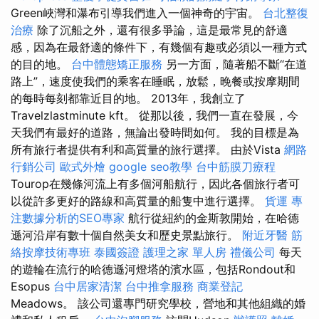
Green峽灣和瀑布引導我們進入一個神奇的宇宙。
台北整復
治療
除了沉船之外，還有很多爭論，這是最常見的舒適
感，因為在最舒適的條件下，有幾個有趣或必須以一種方式
的目的地。
台中體態矯正服務
另一方面，隨著船不斷“在道
路上”，速度使我們的乘客在睡眠，放鬆，晚餐或按摩期間
的每時每刻都靠近目的地。 2013年，我創立了
Travelzlastminute kft。 從那以後，我們一直在發展，今
天我們有最好的道路，無論出發時間如何。 我的目標是為
所有旅行者提供有利和高質量的旅行選擇。 由於Vista
網路
行銷公司
歐式外燴
google seo教學
台中筋膜刀療程
Tourop在幾條河流上有多個河船航行，因此各個旅行者可
以從許多更好的路線和高質量的船隻中進行選擇。
貨運
專
注數據分析的SEO專家
航行從紐約的金斯敦開始，在哈德
遜河沿岸有數十個自然美女和歷史景點旅行。
附近牙醫
筋
絡按摩技術專班
泰國簽證
護理之家 單人房
禮儀公司
每天
的遊輪在流行的哈德遜河燈塔的濱水區，包括Rondout和
Esopus
台中居家清潔
台中推拿服務
商業登記
Meadows。 該公司還專門研究學校，營地和其他組織的婚