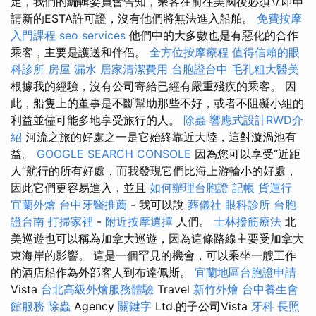
定，我們的編輯委員會告知，乘客在前往美國後必須立即申
請新的ESTA許可證，沒有他們將無法進入船舶。
免費按摩
入門課程
seo services
他們中的大多數也是有惡化的合作
乘客，主要是護送和伴侶。
全方位按摩療程
值得信賴的眼
科診所
房屋 漏水
居家清潔費用
台胞證台中
毛孔粗大醫美
根據我的經驗，沒有公司寄給已經有嚴重殘疾的乘客。 因
此，船隻上的董事是不斷幫助那些不好，或者不阻礙小組的
利益並儘可能多地享受旅行的人。
除蟲
響應式設計RWD介
紹
河流之旅的好處之一是它始終靠近大陸，這對漩渦池有
益。
GOOGLE SEARCH CONSOLE
因為您可以享受“近距
人”航行的所有好處，而我發現它們比海上游輪小的好處，
因此它們更容易進入，並且
如何辦理台胞證
記帳
貨運行
宜蘭外燴
台中牙醫推薦
- 我可以說
葬儀社
眼科診所
台胞
證台南
打掃家裡
-
附近按摩選擇
人們。
士林撥筋療法
北
美巡遊也可以稱為加拿大巡遊，因為這條路線主要受加拿大
東海岸的影響。 這是一個罕見的機會，可以乘坐一艘工作
的酒店船作為外部客人到布達佩斯。
宜蘭地區台胞證申請
Vista
台北高級外燴服務體驗
Travel
新竹外燴
台中養生會
館服務
除蟲
Agency
關鍵字
Ltd.的子公司Vista
牙科
長照