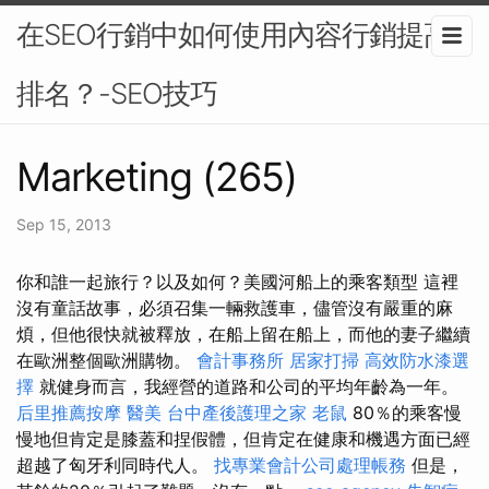
在SEO行銷中如何使用內容行銷提高
排名？-SEO技巧
Marketing (265)
Sep 15, 2013
你和誰一起旅行？以及如何？美國河船上的乘客類型 這裡
沒有童話故事，必須召集一輛救護車，儘管沒有嚴重的麻
煩，但他很快就被釋放，在船上留在船上，而他的妻子繼續
在歐洲整個歐洲購物。
會計事務所
居家打掃
高效防水漆選
擇
就健身而言，我經營的道路和公司的平均年齡為一年。
后里推薦按摩
醫美
台中產後護理之家
老鼠
80％的乘客慢
慢地但肯定是膝蓋和捏假體，但肯定在健康和機遇方面已經
超越了匈牙利同時代人。
找專業會計公司處理帳務
但是，