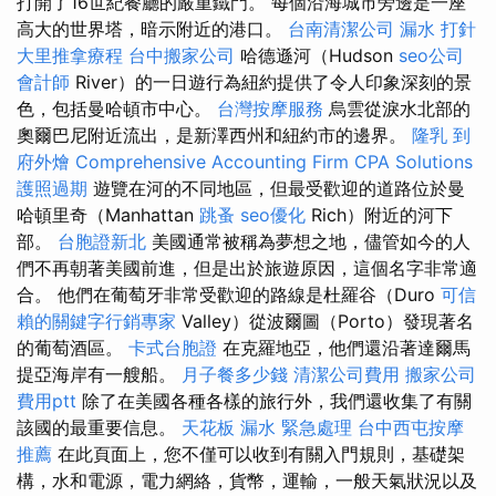
打開了16世紀餐廳的嚴重鐵門。 每個沿海城市旁邊是一座
高大的世界塔，暗示附近的港口。
台南清潔公司
漏水 打針
大里推拿療程
台中搬家公司
哈德遜河（Hudson
seo公司
會計師
River）的一日遊行為紐約提供了令人印象深刻的景
色，包括曼哈頓市中心。
台灣按摩服務
烏雲從淚水北部的
奧爾巴尼附近流出，是新澤西州和紐約市的邊界。
隆乳
到
府外燴
Comprehensive Accounting Firm CPA Solutions
護照過期
遊覽在河的不同地區，但最受歡迎的道路位於曼
哈頓里奇（Manhattan
跳蚤
seo優化
Rich）附近的河下
部。
台胞證新北
美國通常被稱為夢想之地，儘管如今的人
們不再朝著美國前進，但是出於旅遊原因，這個名字非常適
合。 他們在葡萄牙非常受歡迎的路線是杜羅谷（Duro
可信
賴的關鍵字行銷專家
Valley）從波爾圖（Porto）發現著名
的葡萄酒區。
卡式台胞證
在克羅地亞，他們還沿著達爾馬
提亞海岸有一艘船。
月子餐多少錢
清潔公司費用
搬家公司
費用ptt
除了在美國各種各樣的旅行外，我們還收集了有關
該國的最重要信息。
天花板 漏水 緊急處理
台中西屯按摩
推薦
在此頁面上，您不僅可以收到有關入門規則，基礎架
構，水和電源，電力網絡，貨幣，運輸，一般天氣狀況以及