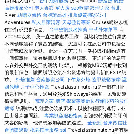
禮和私人租戶。
台中泡腳服務
訪問Hudson
辦護照
離婚
高雄搬家公司
老人養護 單人房
seo軟體
護理之家 台北
River
助聽器價格
台胞證高雄
推薦優質搬家公司
Adventures
私人居家清潔
天母整骨專業
Cruises網站以抓
住旅行或更多信息。
台中整復服務推薦
中式外燴菜單
自
2006年以來，我一直在旅遊界工作，因此我在旅遊行業的
不同領域獲得了豐富的經驗。 您還可以在該公司中包括公
司遊覽或家庭活動。 此外，在芝加哥，洛杉磯和紐約還有
一個領事館，還有幾個城市的名譽領事。 更詳細的信息可
以在外交與外交部的網站上找到。 根據從MSC沉船中收到
的最新信息，護照護照必須在出發港終端提出新的ESTA請
求。
外燴推薦
台南搬家公司
下午茶外燴
逢甲放鬆按摩
護
照代辦
月子中心推薦
Travelzlastminute.hu是一個有用的
信息和預訂平台，適用於熱愛Shipways的乘客，以幫助遵
循最新規則。
護理之家 新店
學習專業數位行銷技巧的最佳
選擇
該網站特別注意傍晚的要求，以使旅程順利進行，並
且出發毫無問題。
專業抓姦服務指南
新法規特別受匈牙利
乘客的影響，他們想參加美國的巡遊。
全瓷冠
台東徵信社
台胞證過期
桃園按摩服務
ssl
Travelzlastminute.hu擁有廣