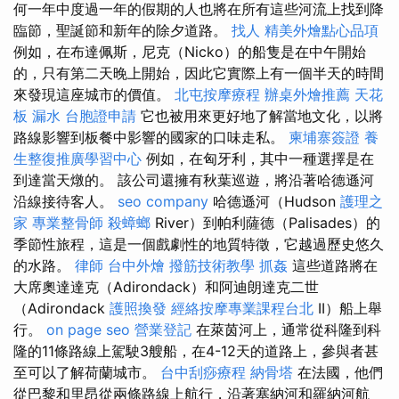
何一年中度過一年的假期的人也將在所有這些河流上找到降
臨節，聖誕節和新年的除夕道路。
找人
精美外燴點心品項
例如，在布達佩斯，尼克（Nicko）的船隻是在中午開始
的，只有第二天晚上開始，因此它實際上有一個半天的時間
來發現這座城市的價值。
北屯按摩療程
辦桌外燴推薦
天花
板 漏水
台胞證申請
它也被用來更好地了解當地文化，以將
路線影響到板餐中影響的國家的口味走私。
柬埔寨簽證
養
生整復推廣學習中心
例如，在匈牙利，其中一種選擇是在
到達當天燉的。 該公司還擁有秋葉巡遊，將沿著哈德遜河
沿線接待客人。
seo company
哈德遜河（Hudson
護理之
家
專業整骨師
殺蟑螂
River）到帕利薩德（Palisades）的
季節性旅程，這是一個戲劇性的地質特徵，它越過歷史悠久
的水路。
律師
台中外燴
撥筋技術教學
抓姦
這些道路將在
大席奧達達克（Adirondack）和阿迪朗達克二世
（Adirondack
護照換發
經絡按摩專業課程台北
II）船上舉
行。
on page seo
營業登記
在萊茵河上，通常從科隆到科
隆的11條路線上駕駛3艘船，在4-12天的道路上，參與者甚
至可以了解荷蘭城市。
台中刮痧療程
納骨塔
在法國，他們
從巴黎和里昂從兩條路線上航行，沿著塞納河和羅納河航