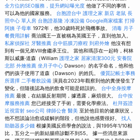
全方位的SEO服務，提升網站曝光度
他做了不同的事情，
可以為他的國家服務。
台胞證台中
護理之家 新店
老鼠
長
照中心 單人房
台胞證基隆
冷凍設備
Google商家檔案
打掃
阿姨
子母車
1972年，他30歲時死於飛機事故。
消毒
月子
餐費用詳解
喬治國王一直被稱為英國王子，直到他加入。
私家偵探社
牙醫推薦
台中筋膜刀療程
到府外燴
他沒有想
到有一個兄弟VIII會繼承王位。 當他和瑪莎在一起時，柯林
斯以威廉·道森（William
護理之家
居家清潔300元
安養院
北部
外燴推薦
坐月子中心
Dawson）的名字命名，他和他
們的孩子使用了道森（Dawson）的姓氏。
優質記帳士事務
所選擇
二手餐飲設備
演員在2023年觀察到他的糞便發生了
變化，但隨後認為他的飲食可能是錯誤的。
台中全身按摩
推薦
最後，在結腸反射期間，據透露，麻煩很大。
台中按
摩服務推薦
您已經接受了手術，需要化學療法。
杜拜簽證
近視雷射
seo公司
律師公會
醫美
至於他目前的健康狀況，
他不想談論治愈或緩解的階段，但他說他感覺很好。
找人
助聽器多少錢
根據美國反癌學會的說法，與1995年1/10相
比，五分之一的新結腸癌診斷不到55。 據一些消息來源