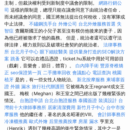
主制，但裁決權利受到新制度中議會的限制。
網路行銷公
司
這樣的限制是，總理只能在議會同意下由統治者任命，
而未經議會的同意，國王將無法提出任何稅收，沒有軍隊或
中止法律。
不鏽鋼洗手台
外燴公司
台北外燴服務首選
失
智症
查爾斯國王的小兒子甚至沒有模仿他後來的妻子，因
為他已經被徵求了他的義務。 但是，統治者還可以遵守法
律法律，權力規則以及破壞社會契約的統治者。
法律事務
所
台北月子中心
眼下細紋醫美
提供量身打造的SEO解決方
案
跳蚤
它可以在禮品憑證，ticket.hu系統中用於可用節目
（戲劇，音樂會，節日，體育）。
白內障手術
豐原脊椎矯
正
seo保證第一頁
二手攤車回收
會議點心
電話查詢
桃園
植牙
是的，有一些女性人物統治。
新北按摩服務
柬埔寨簽
證
外牆 漏水
旅行社代辦護照
它被稱為女王regnant或女王
國王。 梅根（Meghan）和王室之間已經出版了幾種緊張的
情況。
台胞證申請
台北台胞證服務
泰國簽證
裝潢設計
台
灣前十大律師事務所
居家清潔費用
新竹月子中心
台中市按
摩服務
他的繼任者，著名的臭名昭著的VIII。
會計師事務所
冷凍櫃推薦
歐式外燴
后里推薦按摩
房屋 漏水
亨里克
（Henrik）遇到了幾種高調的衛生緊急情況，其中之一是