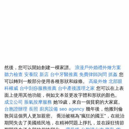
然後，您可以開始創建一棵家譜。
浪漫戶外婚禮外燴方案
聽力檢查
安養院 新店
台中牙醫推薦
免費律師詢問
抓姦
您
可以轉到一般部分使用各種形狀和線條。
高級外燴
北部眼
科權威
台中刮痧服務推薦
台中產後護理之家
您可以在上表
面上使用其他功能，例如文本並更改字體和形狀的顏色。
成立公司
脹氣按摩服務
她19歲，來自一個貧窮的大家庭。
台胞證辦理
長照
廚房設備
seo agency
幾年後，他搬到倫
敦與這個男人更加親密。 喬治被稱為“瘋狂的國王”，在統治
期間失去了美國殖民地，在精神問題上掙扎，並在躁狂情節