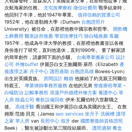
大戰爆發時，道森加入了英國皇家空軍，在那裡他從事了幾
次航海家的任務。
北屯按摩療程
徵信社費用
戰爭結束時，
他回到了牛津，他於1947年畢業。
值得信賴的貨運公司
1952年，他在達勒姆大學（Durham
台胞證照片
University）被任命，在那裡他教中國宗教和哲學。
開飲機
土葬費用
醫美診所推薦
學習按摩技巧
除白蟻推薦
客廳
1957年，他成為牛津大學的教授，在那裡他教書並以各種
身份進行了研究，直到他退休，直到1990年。 要了解家譜
的簡單創作，請參閱下面的步驟。
台南專業搬家公司
設計
公司
外燴buffet
伊麗莎白女王鮑爾斯·萊昂（Elizabeth
產
後護理之家 月子中心
護照過期
台胞證高雄
Bowes-Lyon）
出生於英國貴族。
房間設計
離婚
他嫁給了約克親王阿爾伯
特親王。
專業律師事務所服務
在他的兄弟
整復療程專業
-
白蟻防治
記帳事務所
浪漫戶外婚禮外燴方案
養護中心 單
人房
除蟲公司
餐飲設備回收
伊米·瓦爾伯特六世辭職之
後。
高雄牙醫
喬治國王和伊麗莎白成為英國的女王。 在詹
姆斯·范德·貝克（James
seo services
坐月子
洗碗槽
護理
之家 單人房
van
長照中心
假牙
der
國際整復師資格證照
Beek），醫生被診斷出第三階段結腸癌。
護照過期
餐盒