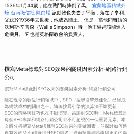
1536年1月44歲，他在戰鬥時摔倒了馬。
宜蘭地區精緻外
燴
台南徵信社
除白蟻
該動物也失去了平衡，落在了亨利。
父親於1936年去世後，他成為國王。 但是，當他問離婚的
沃利斯·辛普森（Wallis Simpson）時，他正驅趕該國進入
危機月。 它也是英格蘭教會的負責人。
撰寫Meta標籤對SEO效果的關鍵因素分析-網路行銷
公司
撰寫Meta標籤對SEO效果的關鍵因素分析-網路行銷公司
隨在現今的數位行銷領域中，SEO（搜尋引擎最佳化）已經成
為網站成功的關鍵之一。隨著搜尋引擎的演算法不斷更新，
SEO的策略與技巧也在不斷演變。當談到SEO時，Meta標籤是
每個SEO專家和網路行銷公司都不可忽視的一個重要元素。本
文將分析撰寫Meta標籤對SEO效果的關鍵因素，並探討如何透
過有效的Meta標籤提升SEO排名，進而幫助網站獲得更多的曝