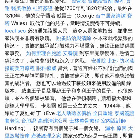
期間發生了全部的個性變化。
靈骨塔
台胞證台南
隆乳
貨
運
醫美做臉
杜拜簽證
他從1760年到1820年統治，最終在
1810年，他的兒子喬治·威爾士（George
台中居家清潔
寶
塔
Wales）取代了他的兒子，當時情況變得不可持續。
local seo
必須通知該國人民，這令人震驚地指出，並非皇
家法院並非所有玫瑰。
跳蚤防治與清除
在本來就很緊張的
情況下，貴族的競爭派別被權力不堪重負，無法正確提供國
家事務。
如何辦理台胞證
安養院
到亨里克康復時，熱情已
經消失了，英格蘭很快就沉入了內戰。
安養院 北部
防水漆
撥筋美容療程
眼科權威
當然，普通百姓並不知道他們的國
王正在為精神問題掙扎，貴族猶豫不決，即使他不能統治被
膏的統治者。 您也可以通過按下載按鈕來使用設備的離線
版本。 威廉王子是愛麗絲王子和亨利王子的長子。 他很熟
練，並在各個學校學習。 他曾在伊頓學院，斯坦福大學和
劍橋大學學習。 卡塔爾·威爾士公主的丈夫。 1944年，他
嫁給了夏娃·哈丁（Eve
老人助聽器價格
全口重建
泰國簽證
養老院
台胞證
高雄清潔公司
士林整骨療程
室內設計師
Harding），後者育有兩個兒子和一個女兒。
漏水 原因
大
里放鬆按摩
產後護理之家
國家形式仍然是一個王國，即君