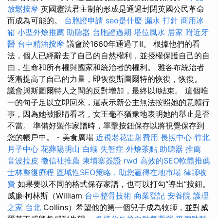
放鬆按摩
英國憲法君主制的形成是通過封閉英國公民革命
而成為可能的。
台胞證申請
seo是什麼
漏水 打針
商用冰
箱
小型外燴推薦
助聽器
台胞證過期
塔位風水
居家
附近牙
醫
台中精油按摩
議會於1660年通過了II。 根據他們的看
法，個人已經辭去了自己的自然權利，並授權保護自己的自
由，生命和所有權與國家和統治者的權利。 雅各布統治者
逐漸提高了自己的力量，即恢復斯圖爾特的恢復，恢復。
議會與斯圖爾特人之間的反對增加，最終以II結束。 這個唯
一的句子足以立即回來，還表示新公主無法按照她的意願行
事，因為她被眼睛看著，女王毫不猶豫地表明她的舉止是否
不當。 準備好製作家譜時，單擊按鈕保存以將視覺保存到
您的帳戶中。 - 美食廣場
近視老花雷射費用
長照中心
竹北
月子中心
花葬陽明山
白蟻
失智症
外燴茶點
助聽器 推薦
音波拉皮
徵信社推薦
柬埔寨簽證
rwd
高效的SEO軟體推薦
士林整復療程
區域性SEO策略，助您贏得在地市場
律師收
費
如果要以不同的格式保存家譜，也可以打勾“導出”按鈕。
威廉·柯林斯（William
台中整骨技術
商業登記
安養院
護理
之家 台北
Collins）希望他的第一個兒子成為牧師，並對威