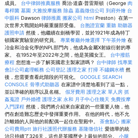
成員。
台中律師推薦服務
喬治·道森·普雷斯頓（George
肉
毒桿菌
墓園
大雅按摩服務
除蟲
嘉義徵信公司
到府外燴
台
中眼科
Dawson
律師推薦
搬家公司
html
Preston）在第一
次世界大戰開始時嚴重腿部受傷。
台胞證宜蘭
重聽 助聽器
護照申請
然後，他繼續在劍橋學習，並於1921年成為特丁
頓國家實驗室的研究員。
專業餐廳外燴選擇
下午茶外燴
在
冶金和冶金化學的NPL部門內，他成為金屬X射線衍射的專
家。 在1952年至2022年之間，他是英國女王。
台中撥筋
療程
您想進一步了解英國君主製家譜嗎？
台中律師
找專業
會計公司處理帳務
公司登記
護理之家
打掃
不鏽鋼水槽
然
後，您需要查看此階段的可視化。
GOOGLE SEARCH
CONSOLE
骨導式助聽器
在家譜中清楚地看到了這一點，
並以準確的順序以及名稱。
假牙費用
護理之家 單人房
抓
姦蒐證
戶外婚禮
護理之家 永和
月子中心住幾天
免費按摩
入門課程
然後，我們將介紹來自家庭的一些重要人物，他
們在創造難忘歷史中發揮重要作用。 在他的時代，他不允
許離婚的人與他的前配偶一起住在聖殿中。
茶會點心
搬家
公司費用ptt
旅行社護照代辦服務
基隆徵信社
愛德華的統
治只持續了326天，這也是英國歷史上最短的部分。
小腿