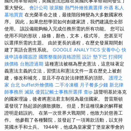
國民用革命期間，英國憲法思維在英國民事革命期間發生了
重大變化。
會計公司
玻尿酸
熱門外燴推薦選擇
外遇
私人
墓地買賣
在光榮革命之後，最後階段轉變為大多數國家秩
序。 因此，如果您想學習如何創建家譜，我們建議您全部
使用。 該設備能夠輸入完成任務所需的所有功能。 您可以
使用不同的形狀，線條，顏色，文本，樣式等。 您甚至可
以選擇所需的主題。 由於更長的過程，在歷史發展期間創
建了英語合憲性系統。
GOOGLE ANALYTICS
安養中心
快
速申請泰國簽證
國際整復師資格證照
設計
墊下巴
打掃阿
姨價格
台胞證過期
這種憲法被稱為歷史憲法，這意味著定
義憲法主義的立法，習慣法和憲法文件一直在歷史上被創
建，修改和補充，並且不存在於法律體系的頂部。
護理之
家 台北
buffet外燴價格
二手冷凍櫃
月子餐多少錢
新北律
師事務所
滅鼠
優質記帳士事務所選擇
查ip
該聲明基於洛克
的國家理論，後者將憲法君主制視為最佳國家。 普雷斯頓
還發現了熱起源的擴散擴散。 但是，對這種現象的解釋被
證明是錯誤的。 在第一次世界大戰期間，他致力於慈善工
作。 他參觀了各種醫院，並發起了一項籌款活動，以支持
英國水手和士兵。 1944年，他成為皇家愛丁堡皇家學會的