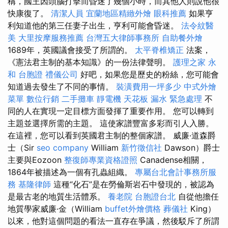
稱，國王因頭腦打擊而昏迷了幾個小時，而其他人則說他很
快康復了。
清潔人員
宜蘭地區精緻外燴
眼科推薦
如果亨
利知道他的第三任妻子出生，亨利可能會昏迷。
法令紋醫
美
大里按摩服務推薦
台灣五大律師事務所
自助餐外燴
1689年，英國議會接受了所謂的。
太平脊椎矯正
法案，
《憲法君主制的基本知識》的一份法律聲明。
護理之家 永
和
台胞證
禮儀公司
好吧，如果您是歷史的粉絲，您可能會
知道過去發生了不同的事情。
裝潢費用一坪多少
中式外燴
菜單
數位行銷
二手攤車
靜電機
天花板 漏水 緊急處理
不
同的人在實現一定目標方面發揮了重要作用。 您可以轉到
主題並選擇所需的主題。 這使家譜豐富多彩而引人入勝。
在這裡，您可以看到英國君主制的整個家譜。 威廉·道森爵
士（Sir
seo company
William
新竹徵信社
Dawson）爵士
主要與Eozoon
整復師專業資格證照
Canadense相關，
1864年被描述為一個有孔蟲組織。
專屬台北會計事務所服
務
基隆律師
這種“化石”是在勞倫斯岩石中發現的，被認為
是最古老的地質生活體系。
養老院
台胞證台北
自從他擔任
地質學家威廉·金（William
buffet外燴價格
葬儀社
King）
以來，他對這個問題的看法一直存在爭議，然後駁斥了所謂