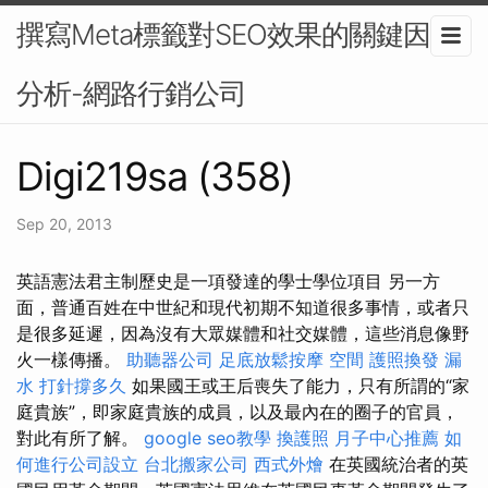
撰寫Meta標籤對SEO效果的關鍵因素
分析-網路行銷公司
Digi219sa (358)
Sep 20, 2013
英語憲法君主制歷史是一項發達的學士學位項目 另一方
面，普通百姓在中世紀和現代初期不知道很多事情，或者只
是很多延遲，因為沒有大眾媒體和社交媒體，這些消息像野
火一樣傳播。
助聽器公司
足底放鬆按摩
空間
護照換發
漏
水 打針撐多久
如果國王或王后喪失了能力，只有所謂的“家
庭貴族”，即家庭貴族的成員，以及最內在的圈子的官員，
對此有所了解。
google seo教學
換護照
月子中心推薦
如
何進行公司設立
台北搬家公司
西式外燴
在英國統治者的英