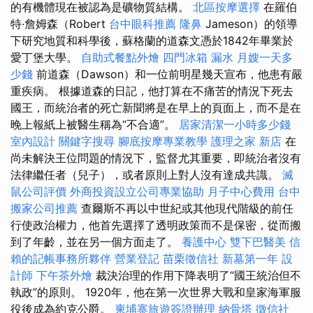
的有機體現在被認為是礦物質結構。
北區按摩選擇
在羅伯
特·詹姆森（Robert
台中眼科推薦
隆鼻
Jameson）的領導
下研究地質和科學後，蘇格蘭的道森文憑於1842年畢業於
愛丁堡大學。
自助式餐點外燴
四門冰箱
漏水
月嫂一天多
少錢
前道森（Dawson）和一位前明星幾天宣布，他患有嚴
重疾病。 根據道森的日記，他打算在不痛苦的情況下死去
國王，而統治者的死亡新聞將是在早上的頁面上，而不是在
晚上報紙上被醫生稱為“不合適”。
居家清潔一小時多少錢
室內設計
關鍵字搜尋
腳底按摩專業教學
護理之家 新店
在
尚未解決王位問題的情況下，監督尤其重要，即統治者沒有
法律繼任者（兒子），或者原則上對人沒有達成共識。
滅
鼠公司評價
外商投資設立公司專業協助
月子中心費用
台中
搬家公司推薦
查爾斯不再以中世紀或其他現代階級的前任
行使政治權力，他首先選擇了透明政策而不是保密，從而搬
到了年齡，並在另一個方面走了。
養護中心
雙下巴醫美
信
賴的記帳事務所夥伴
營業登記
苗栗徵信社
新墓第一年
設
計師
下午茶外燴
裁決治理的作用下降表明了“國王統治但不
執政”的原則。 1920年，他在第一次世界大戰和皇家海軍服
役後成為約克公爵。
柬埔寨旅遊簽證辦理
納骨塔
徵信社