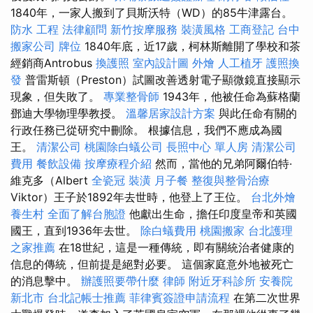
1840年，一家人搬到了貝斯沃特（WD）的85牛津露台。
防水 工程
法律顧問
新竹按摩服務
裝潢風格
工商登記
台中
搬家公司
牌位
1840年底，近17歲，柯林斯離開了學校和茶
經銷商Antrobus
換護照
室內設計圖
外燴
人工植牙
護照換
發
普雷斯頓（Preston）試圖改善透射電子顯微鏡直接顯示
現象，但失敗了。
專業整骨師
1943年，他被任命為蘇格蘭
鄧迪大學物理學教授。
溫馨居家設計方案
與此任命有關的
行政任務已從研究中刪除。 根據信息，我們不應成為國
王。
清潔公司
桃園除白蟻公司
長照中心 單人房
清潔公司
費用
餐飲設備
按摩療程介紹
然而，當他的兄弟阿爾伯特·
維克多（Albert
全瓷冠
裝潢
月子餐
整復與整骨治療
Viktor）王子於1892年去世時，他登上了王位。
台北外燴
養生村
全面了解台胞證
他獻出生命，擔任印度皇帝和英國
國王，直到1936年去世。
除白蟻費用
桃園搬家
台北護理
之家推薦
在18世紀，這是一種傳統，即有關統治者健康的
信息的傳統，但前提是絕對必要。 這個家庭意外地被死亡
的消息擊中。
辦護照要帶什麼
律師
附近牙科診所
安養院
新北市
台北記帳士推薦
菲律賓簽證申請流程
在第二次世界