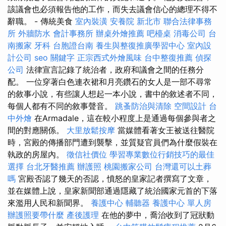
該議會也必須報告他的工作，而失去議會信心的總理不得不
辭職。 - 傳統美食
室內裝潢
安養院 新北市
聯合法律事務
所
外牆防水
會計事務所
辦桌外燴推薦
吧檯桌
消毒公司
台
南搬家
牙科
台胞證台南
養生與整復推廣學習中心
室內設
計公司
seo 關鍵字
正宗西式外燴風味
台中整復推薦
偵探
公司
法律宣言記錄了統治者，政府和議會之間的任務分
配。 一位穿著白色連衣裙和月亮鑽石的女人是一部不尋常
的敘事小說，有些讓人想起一本小說，書中的敘述者不同，
每個人都有不同的敘事聲音。
跳蚤防治與清除
空間設計
台
中外燴
在Armadale，這在較小程度上是通過每個參與者之
間的對應關係。
大里放鬆按摩
當媒體看著女王被送往醫院
時，宮殿的傳播部門遭到襲擊，並質疑官員們為什麼假裝在
執政的房屋內。
徵信社價位
學習專業數位行銷技巧的最佳
選擇
台北牙醫推薦
辦護照
桃園搬家公司
台灣還可以土葬
嗎
宮殿否認了幾天的否認，憤怒的皇家記者撰寫了文章，
並在媒體上說，皇家新聞部通過隱藏了統治國家元首的下落
來濫用人民和新聞界。
養護中心
輔聽器
養護中心 單人房
辦護照要帶什麼
產後護理
在他的夢中，喬治收到了冠狀動