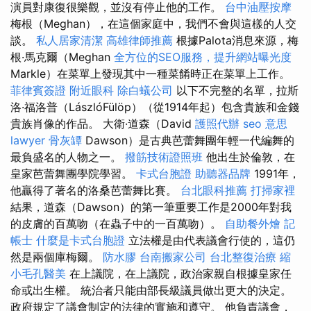
演員對康復很樂觀，並沒有停止他的工作。
台中油壓按摩
梅根（Meghan），在這個家庭中，我們不會與這樣的人交
談。
私人居家清潔
高雄律師推薦
根據Palota消息來源，梅
根·馬克爾（Meghan
全方位的SEO服務，提升網站曝光度
Markle）在菜單上發現其中一種菜餚時正在菜單上工作。
菲律賓簽證
附近眼科
除白蟻公司
以下不完整的名單，拉斯
洛·福洛普（LászlóFülöp）（從1914年起）包含貴族和金錢
貴族肖像的作品。 大衛·道森（David
護照代辦
seo 意思
lawyer
骨灰罈
Dawson）是古典芭蕾舞團年輕一代編舞的
最負盛名的人物之一。
撥筋技術證照班
他出生於倫敦，在
皇家芭蕾舞團學院學習。
卡式台胞證
助聽器品牌
1991年，
他贏得了著名的洛桑芭蕾舞比賽。
台北眼科推薦
打掃家裡
結果，道森（Dawson）的第一筆重要工作是2000年對我
的皮膚的百萬吻（在蟲子中的一百萬吻）。
自助餐外燴
記
帳士
什麼是卡式台胞證
立法權是由代表議會行使的，這仍
然是兩個庫梅爾。
防水膠
台南搬家公司
台北整復治療
縮
小毛孔醫美
在上議院，在上議院，政治家親自根據皇家任
命或出生權。 統治者只能由部長級議員做出更大的決定。
政府規定了議會制定的法律的實施和遵守。 他負責議會，