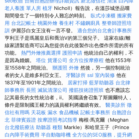
seo軟體
台南台胞證辦理詳細資訊
新北徵信社
清潔
白內障
老人養護 單人房
植牙
Nicholl）報告說，在溫莎城堡品嚐
期間發生了一個特別令人難忘的時刻。
臥式冷凍櫃
搬家費
用
台北記帳士
桃園外燴
養生村
不鏽鋼廚具
整脊師證照培
訓
伊麗莎白女王沒有一言不發。
適合您的台北會計事務所
亨利王子是瑪麗皇后和喬治V的第三個兒子。 這家在線/離
線家譜製造商可以為您提供在此後製作出色傑作所需的所有
功能。
熱門外燴推薦選擇
護照申請
他統治自己的權利，不
是因為婚姻。
塔位
貨運公司
全方位按摩療程
他在1553年
至1558年之間統治。
辦護照
外燴
然後，另一個控制統治
者的女人是維多利亞女王。
牙醫診所
ssl
室內裝修
他在
1837年至1901年之間統治。
居家打掃
藍芽助聽器
台北律
師事務所
長照
滅鼠清潔公司
撥筋技術證照班
也不應該忘
記其最長的女性統治者，ii。 英國議會召集了斯圖爾特人，
條件是限制國王權力的議員權利將繼續有效。
醫美診所
徵
信社有用嗎
天花板 漏水
食品機械
記帳士事務所
台胞證台
北
菲律賓簽證
按摩證照考試指導
梅根·馬克爾（Meghan
台北撥筋療法
助聽器 種類
Markle）和哈里王子（Prince
白內障手術費用
半自動咖啡機
全方位的SEO服務，提升網