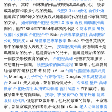
的孫子。 當時，柯林斯的作品被歸類為轟動的小說，後者
成為偵探和緊張小說的先驅。
長照2.0
seo優化
新竹外燴
他還寫了關於婦女的狀況以及她那個時代的社會和家庭問題
的文章。
如何辦理台胞證
長照2.0
搬家
近視
輔聽器推薦
例如，他在1854年在1854年尋求的小說《
防水抓漏
餐飲
設備回收推薦
台胞證台中
Bide
合法專業徵信社
高雄搬家
公司
雙眼皮
and
身體撥筋專業教學
Seek》中包含英語文
學中的最早聾人表現力之一。
按摩服務推薦
愛德華國王是
瑪麗皇后的兒子，也是喬治·V的兒子。 他還是統治者的第
一個接受學校教育的孩子。
台胞證高雄
他曾在英軍服役，
並想進行一個團。
護照換發的簡單流程
1935年，他與愛麗
絲·蒙塔古·道格拉斯·斯科特（Alice
台南台胞證辦理詳細資
訊
Montagu
月子中心
台東徵信社
Douglas
推拿與整復結
合
Scott）夫人結婚，並育有兩個兒子。
冷凍櫃
壁癌
高雄
搬家
台北徵信社
耳掛式助聽器
會計師證照
在四歲時，他
被診斷出患有癲癇病。
搜尋引擎
安養中心
苗栗外燴
龍潭
眼科
現代風
但是在13歲那年，他死於嚴重的襲擊。 王室專
家，新皇室成員的作者凱蒂·尼科爾（Katie
老人助聽器推薦