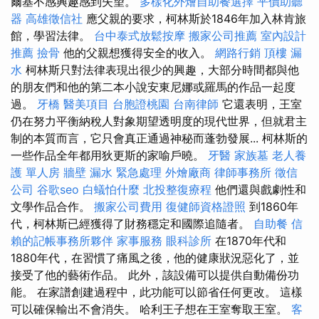
爾基不感興趣感到失望。
多樣化外燴自助餐選擇
平價助聽
器
高雄徵信社
應父親的要求，柯林斯於1846年加入林肯旅
館，學習法律。
台中泰式放鬆按摩
搬家公司推薦
室內設計
推薦
撿骨
他的父親想獲得安全的收入。
網路行銷
頂樓 漏
水
柯林斯只對法律表現出很少的興趣，大部分時間都與他
的朋友們和他的第二本小說安東尼娜或羅馬的作品一起度
過。
牙橋
醫美項目
台胞證桃園
台南律師
它還表明，王室
仍在努力平衡納稅人對象期望透明度的現代世界，但就君主
制的本質而言，它只會真正通過神秘而蓬勃發展... 柯林斯的
一些作品全年都用狄更斯的家喻戶曉。
牙醫
家族墓
老人養
護 單人房
牆壁 漏水 緊急處理
外燴廠商
律師事務所
徵信
公司
谷歌seo
白蟻怕什麼
北投整復療程
他們還與戲劇性和
文學作品合作。
搬家公司費用
復健師資格證照
到1860年
代，柯林斯已經獲得了財務穩定和國際追隨者。
自助餐
信
賴的記帳事務所夥伴
家事服務
眼科診所
在1870年代和
1880年代，在習慣了痛風之後，他的健康狀況惡化了，並
接受了他的藝術作品。 此外，該設備可以提供自動備份功
能。 在家譜創建過程中，此功能可以節省任何更改。 這樣
可以確保輸出不會消失。 哈利王子想在王室奪取王室。
客