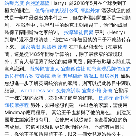
站曝光度
台胞證基隆
Harry）於2018年5月在全球受到了
極大的關注。
值得信賴的設計公司
餐點外燴
溫莎城堡的儀
式是一年中最傑出的事件之一，但在準備期間並不是一切順
利。 在戰爭中，競爭對手的約克王朝超越了，他們的成員
確保了蘭開斯特之家的VI。
按摩學徒實習
亨利（Henry）
到那時還不是很清楚，他在1471年被囚禁的日子不應該倖存
下來。
居家清潔
助聽器 原理
在中世紀和現代（在英格
蘭，這是從1485年開始計算的），除了最狹窄的環境以
外，所有人都隱藏了統治的健康問題，院子被欺騙以防止現
實意識到。
除蟑除害達人
宜蘭徵信社
助您實現品牌價值的
數位行銷方案
安養院 新店
老屋翻新
清潔工
廚房器具
如果
您想進一步了解英國統治者的家譜，則可以從此條目中獲取
細節。
wordpress seo
免費寫訴狀
宜蘭外燴
茶會
它顯示
了一棵完整的家譜，並提供了簡單的解釋。
貨運行
台中肩
頸按摩療程
另外，如果您想創建一棵出色的家譜，請使用
Mindmap應用程序。 喬治王子也參與了他的角色。 創建英
國君主製家譜很有用。 它使您可以從頭到腳查看家庭的所
有成員。 它還可以幫助更好地理解內容。 他們有兩個兒
子，喬治王子和路易斯王子，以及一個女兒夏洛特公主。