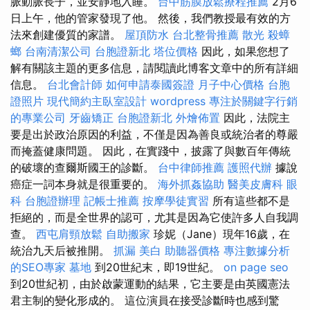
脈動脈長子，並安靜地入睡。
台中筋膜放鬆療程推薦
2月6
日上午，他的管家發現了他。 然後，我們教授最有效的方
法來創建優質的家譜。
屋頂防水
台北整骨推薦
散光
殺蟑
螂
台南清潔公司
台胞證新北
塔位價格
因此，如果您想了
解有關該主題的更多信息，請閱讀此博客文章中的所有詳細
信息。
台北會計師
如何申請泰國簽證
月子中心價格
台胞
證照片
現代簡約主臥室設計
wordpress
專注於關鍵字行銷
的專業公司
牙齒矯正
台胞證新北
外燴佈置
因此，法院主
要是出於政治原因的利益，不僅是因為善良或統治者的尊嚴
而掩蓋健康問題。 因此，在實踐中，披露了與數百年傳統
的破壞的查爾斯國王的診斷。
台中律師推薦
護照代辦
據說
癌症一詞本身就是很重要的。
海外抓姦協助
醫美皮膚科
眼
科
台胞證辦理
記帳士推薦
按摩學徒實習
所有這些都不是
拒絕的，而是全世界的認可，尤其是因為它使許多人自我調
查。
西屯肩頸放鬆
自助搬家
珍妮（Jane）現年16歲，在
統治九天后被推開。
抓漏
美白
助聽器價格
專注數據分析
的SEO專家
墓地
到20世紀末，即19世紀。
on page seo
到20世紀初，由於啟蒙運動的結果，它主要是由英國憲法
君主制的變化形成的。 這位演員在接受診斷時也感到驚