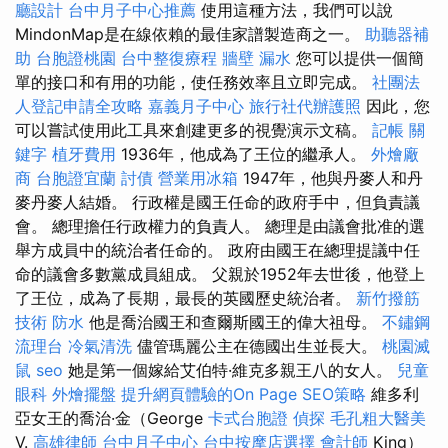
廳設計
台中月子中心推薦
使用這種方法，我們可以說
MindonMap是在線依賴的最佳家譜製造商之一。
助聽器補
助
台胞證桃園
台中整復療程
牆壁 漏水
您可以提供一個簡
單的接口和有用的功能，使任務效率且立即完成。
社團法
人登記申請全攻略
嘉義月子中心
旅行社代辦護照
因此，您
可以嘗試使用此工具來創建更多的視覺演示文稿。
記帳
關
鍵字
植牙費用
1936年，他成為了王位的繼承人。
外燴廠
商
台胞證宜蘭
討債
營業用冰箱
1947年，他與丹麥人和丹
麥丹麥人結婚。 行政權是國王任命的政府手中，但負責議
會。 總理擔任行政權力的負責人。 總理是由議會批准的選
舉方成員中的統治者任命的。 政府由國王在總理提議中任
命的議會多數黨成員組成。 父親於1952年去世後，他登上
了王位，成為了長期，最長的英國歷史統治者。
新竹撥筋
技術
防水
他是喬治國王和查爾斯國王的偉大祖母。
不鏽鋼
流理台
冷氣清洗
儘管瑪麗公主在德國出生並長大。
桃園滅
鼠
seo
她是第一個嫁給艾伯特·維克多親王八的女人。
兒童
眼科
外燴擺盤
提升網頁體驗的On Page SEO策略
維多利
亞女王的喬治·金（George
卡式台胞證
偵探
毛孔粗大醫美
V.
高雄律師
台中月子中心
台中按摩店選擇
會計師
King）