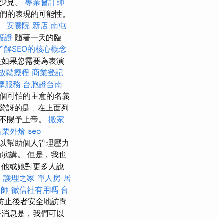
不少見。
專業會計師
我們的表現的可能性。
。
安養院 新店
南屯
簽證
隨著一天的臨
了解SEO的核心概念
是如果您需要為表演
放鬆療程
商業登記
摩服務
台胞證台南
一個可怕的主意的名義
驚訝的是，在上面列
或不賜予上帝。
搬家
苗栗外燴
seo
以幫助個人管理壓力
演講。 但是，我也
，他或她對更多人說
助
護理之家 單人房
居
計師
徵信社有用嗎
台
防止後者安全地訪問
好消息是，我們可以