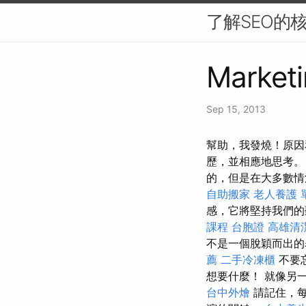
了解SEO的
Marketi
Sep 15, 2013
幫助，我發燒！原因
歷，並相應地思考。
的，但是在大多數情
自助搬家
老人養護 
感，它將堅持我們的
課程
台胞證
高雄清
不是一個脫穎而出的
薦
二手冷凍櫃
不要
想要什麼！ 就像另
台中外燴
請記住，每