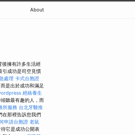
About
背後擁有許多生活經
吸引成功是司空見慣
緊急處理
卡式台胞證
，而是出於成功和滿足
ordpress
經絡養生
和傾聽最有趣的人，而
務所服務
台北牙醫推
們在那裡告訴您我們
何申請台胞證
老鼠
對待它是成功公開表