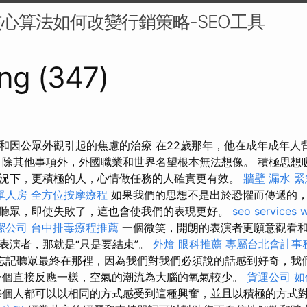
核心算法如何改變行銷策略-SEO工具
ng (347)
和因公眾外觀引起的焦慮的治療 在22歲那年，他在成年成年人
 除其他事項外，外國職業和世界名望根本無法想像。 積極思想
況下，更積極的人，心情做任務的人確實更有效。
牆壁 漏水 
單人房
全方位按摩療程
如果我們的思想不是出於恐懼而傳遞的
聽眾，即使失敗了，這也會使我們的表現更好。
seo services
w
潔公司
台中排毒療程推薦
一個微笑，開朗的表演者更願意觀看
表演者，那就是“只是要結束”。
外燴
眼科推薦
專屬台北會計事
忘記聽眾最終在那裡，因為我們對我們必須說的話感到好奇，我
一個直接反應一樣，空氣的潮流為大腦的氧氣較少。
貨運公司
如
個人都可以以相同的方式感受到這種興奮，並且以積極的方式