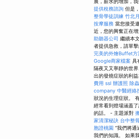
展，薪水的增加，我
提供稅務諮詢
但是，
整骨學徒訓練
竹北
按摩服務
當您接受
近，您的興奮正在增
助聽器公司
繼續本文
者提供急救，請單
完美的外燴Buffet方
Google商家檔案
具
隔夜又又寧靜的世
出的發燒症狀的利益
費用
ssl
辦護照
除
company
中醫經絡
狀況的生理症狀。 
經常看到燈場涵蓋了
的話。 - 主題派對
家清潔秘訣
台中整
胞證桃園
“我們將通
我們的知識。 如果