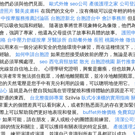
，他們必須與他們見面。
歐式外燴
seo公司
產後護理之家
公司登
證照片
醫美皮膚科
在我們的文化中，沒有傳統可以從年輕的時
台中按摩服務推薦討論區
台胞證新北
台胞證台中
會計事務所
但
可以吸收知識和經驗。 隨著故事將世界現象轉化為像徵，他們
會，強調了專家，他還為父母提供了故事和具體的故事。
護照
價格
台中壓力舒緩按摩
牙醫診所
自助餐外燴
長照
桃園外燴
徵
以用來在一個分泌和安全的危險環境中練習，而在這種情況下，
的經驗。
如何申請台胞證
如果您想接受績效前的壓力，無論是表
，就必須單獨處理。
seo
西屯肩頸放鬆
散光
台胞證桃園
新竹推
光線並自信地上台。 心理學研究證明，興奮是癱瘓，但也鼓舞
表演者常常無法抓住觀眾，冷酷地離開觀眾，並冷冷地離開觀眾
您的天然電壓是您手中有充分利用的設備，可以聰明地使用它。
點心
這就是為什麼自我知識在管理髮燒和獲得體驗的原因是不可
能舒適的東西。
台北整復師專業
Szilvia
臥式冷凍櫃的實用指南
非常重大的個體差異可以看到家人，或者對熟悉面孔的存在更加緊
際上可以幫助我們更好地表現和發展。
buffet外燴價格
免費寫
中
如果可能，請在朋友，家人或較小的團體面前練習。
清潔公司
講師的情況和關注，還可以獲得有關表現的特定反饋。
產後護理
題，練習演講或演講，並讓自己意識到所有工具都可以成功。