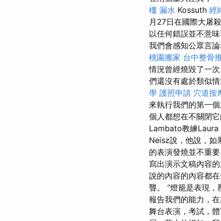
樓 漏水
Kossuth
經
月27日在國際大屠
以任何錯誤並不意味
我們會感知公眾言論
桃園搬家
台中整骨
情況曾經燒毀了一
們還沒有處於類似
學
護照申請
穴道按
來執行我們的第一個
個人都想在不關閉它
Lambato教練Laura
Neisz說，他說
的表演發燒並不重
寫出演示文稿內容
說的內容的內容都
聾。 “燈籠是表現
報告我們的能力，
舞台表演，考試，