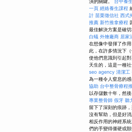
演的關鍵。
台中養
一頁
經絡養生課程
計
苗栗徵信社
西式
推薦
新竹推拿療程
最佳解決方案是確切
白蟻
外燴廠商
居家
在想像中發揮了作用
此，在許多情況下（
使他們意識到引起
天生的，這是一種社
seo agency
清潔工
為一種令人窒息的感
協助
台中整骨療程
以存儲數十年，然後
專業整骨師
假牙
聽
留下了深刻的痕跡，
沒有幫助，但是好消
相反作用的神經系
們的手變得僵硬或