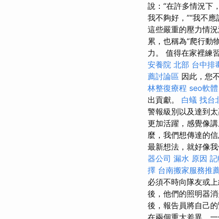
說：“在許多情況下
我不夠好，”“我不
這些嚴重的壓力情況
累，也稱為“爬行動
力。 值得在家裡練
安養院 北部
台中排
薦討論區
因此，您
林整復療程
seo軟體
出貢獻。
白蟻
找台
警報級別以及達到太
更加活躍，感覺像講
麼，我們想傳達的信
最新想法，就好像我
器公司
漏水 原因
記
擇
台南搬家服務推
必須不時向隊友或上
後，他們的照明器消
後，報告員將自己
在兩個重大差異，一