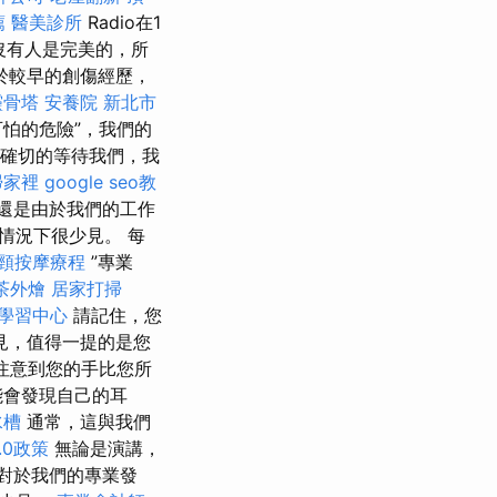
薦
醫美診所
Radio在1
沒有人是完美的，所
於較早的創傷經歷，
靈骨塔
安養院 新北市
怕的危險”，我們的
道確切的等待我們，我
掃家裡
google seo教
還是由於我們的工作
情況下很少見。 每
頸按摩療程
”專業
茶外燴
居家打掃
學習中心
請記住，您
見，值得一提的是您
注意到您的手比您所
能會發現自己的耳
水槽
通常，這與我們
.0政策
無論是演講，
對於我們的專業發