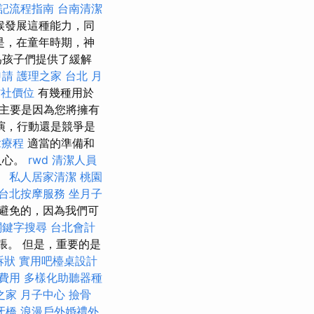
記流程指南
台南清潔
候發展這種能力，同
是，在童年時期，神
為孩子們提供了緩解
申請
護理之家 台北
月
信社價位
有幾種用於
主要是因為您將擁有
演，行動還是競爭是
拿療程
適當的準備和
人心。
rwd
清潔人員
。
私人居家清潔
桃園
台北按摩服務
坐月子
避免的，因為我們可
關鍵字搜尋
台北會計
張。 但是，重要的是
訴狀
實用吧檯桌設計
費用
多樣化助聽器種
之家 月子中心
撿骨
牙橋
浪漫戶外婚禮外