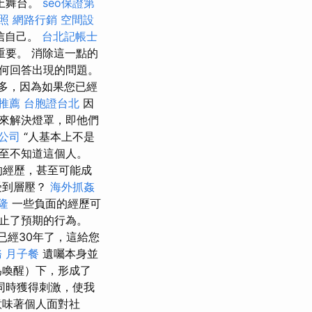
上舞台。
seo保證第
照
網路行銷
空間設
信自己。
台北記帳士
要。 消除這一點的
何回答出現的問題。
多，因為如果您已經
推薦
台胞證台北
因
來解決燈罩，即他們
公司
“人基本上不是
至不知道這個人。
的經歷，甚至可能成
受到層壓？
海外抓姦
隆
一些負面的經歷可
止了預期的行為。
已經30年了，這給您
務
月子餐
遺囑本身並
為喚醒）下，形成了
同時獲得刺激，使我
意味著個人面對社