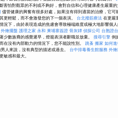
斷害怕對觀眾的不利或不夠好，會對自信和心理健康產生嚴重
期
儘管健康的興奮有很多好處，如果沒有得到適當的治療，它可
其更輕鬆，而不會激發您的下一個表演。
台北撥筋療法
在更嚴
情況下，由於表現造成的焦慮會導致極端維度或極大地影響個
外燴擺盤
護理之家 永和
柬埔寨簽證
骨灰罈
偵探公司
台胞證
著少數族裔的感覺遲早，燈籠表演者辭職並放棄。
搜尋引擎
例
而在沒有內部動力的情況下，您不能說性別。
跳蚤
搬家
如何進
的男人來說，沒有典型的描述或過去。
台中排毒養生館服務
外燴
更敏感和最大。