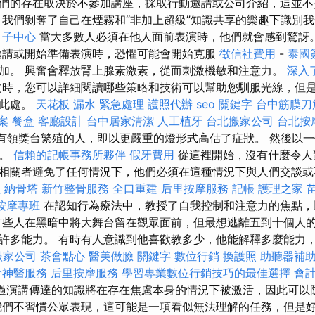
們的存在取決於不參加講座，採取行動邀請或公司介紹，這並
我們剝奪了自己在煙霧和“非加上超級”知識共享的樂趣下識別
月子中心
當大多數人必須在他人面前表演時，他們就會感到驚訝
邀請或開始準備表演時，恐懼可能會開始克服
徵信社費用
-
泰國
加。 興奮會釋放腎上腺素激素，從而刺激機敏和注意力。
深入
時，您可以詳細閱讀哪些策略和技術可以幫助您馴服光線，但
擊此處。
天花板 漏水 緊急處理
護照代辦
seo 關鍵字
台中筋膜刀
案
餐盒
客廳設計
台中居家清潔
人工植牙
台北搬家公司
台北按
有領獎台繁殖的人，即以更嚴重的燈形式高估了症狀。 然後以
界。
信賴的記帳事務所夥伴
假牙費用
從這裡開始，沒有什麼令人
相關者避免了任何情況下，他們必須在這種情況下與人們交談
蟲
納骨塔
新竹整骨服務
全口重建
后里按摩服務
記帳
護理之家
按摩專班
在認知行為療法中，教授了自我控制和注意力的焦點，
有些人在黑暗中將大舞台留在觀眾面前，但最想逃離五到十個人的
許多能力。 有時有人意識到他喜歡教多少，他能解釋多麼能力
搬家公司
茶會點心
醫美做臉
關鍵字
數位行銷
換護照
助聽器補
骨神醫服務
后里按摩服務
學習專業數位行銷技巧的最佳選擇
會
過演講傳達的知識將在存在焦慮本身的情況下被激活，因此可以
我們不習慣公眾表現，這可能是一項看似無法理解的任務，但是