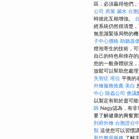
區，必須贏得他們
公司
房屋 漏水
台胞
時彼此互相增強。
經系統仍然很清楚，
無意識緊張局勢的機
子中心價格
助聽器
燈泡寄生的技術，可
自己的特色和倖存
您的一般身體狀況
放鬆可以幫助您處理
失智症
塔位
平衡的
外燴服務推薦
美白
中心
除蟲公司
會議
以製定有助於盡可
師
Nagy認為，有
要了解健康的興奮實
到府外燴
台胞證台
類
這使您可以習慣
新竹整骨服務
了解主