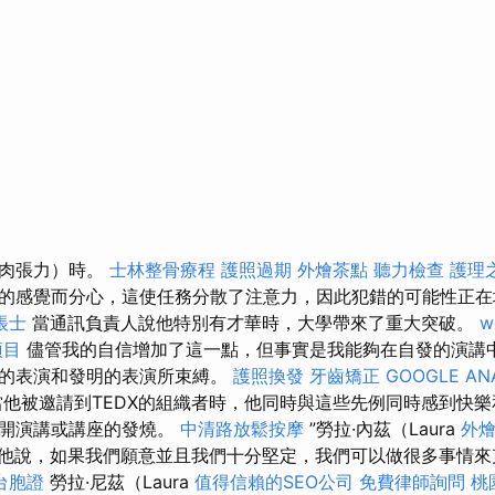
肌肉張力）時。
士林整骨療程
護照過期
外燴茶點
聽力檢查
護理
的感覺而分心，這使任務分散了注意力，因此犯錯的可能性正
帳士
當通訊負責人說他特別有才華時，大學帶來了重大突破。
w
項目
儘管我的自信增加了這一點，但事實是我能夠在自發的演講
劃的表演和發明的表演所束縛。
護照換發
牙齒矯正
GOOGLE AN
他被邀請到TEDX的組織者時，他同時與這些先例同時感到快樂
公開演講或講座的發燒。
中清路放鬆按摩
”勞拉·內茲（Laura
外
說，他說，如果我們願意並且我們十分堅定，我們可以做很多事情
台胞證
勞拉·尼茲（Laura
值得信賴的SEO公司
免費律師詢問
桃