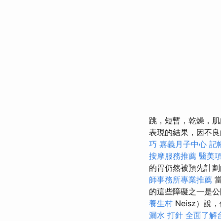
跳，短暫，乾燥，
表現的結果，因不良
巧
嘉義月子中心
記
按摩服務推薦
醫美
的胃仍然被預先計
師事務所專業推薦
當
的這些障礙之一是
養生村
Neisz）
漏水 打針
全面了解