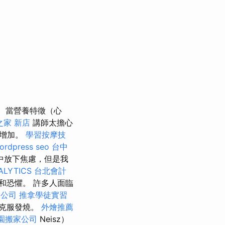
當營養特徵（心
之家 新店
講師太擔心
在增加。
學習按摩技
ordpress seo
台中
中放下焦慮，但是我
ALYTICS
台北會計
和恐懼。 許多人面臨
燴公司
推拿學徒實習
來克服發燒。
外燴推薦
園搬家公司
Neisz）