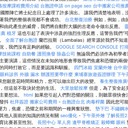
絡按摩課程費用介紹
台胞證申請
on page seo
台中搬家公司推
殺國際陣亡將士紀念日上處理了許多演出。 讓我們清楚地表明，
著我們的整個表現都不會成功。
台北整復治療
例如，例如，由
和由此產生的威脅，我們將自動對大腦的古老命令做出反應。
推薦
植牙
這也引起了表演中涉及的強烈生理反應，這警告我們“可
次。
全面了解台胞證
蘭巴拉斯（Lambalas）經常源於我們不知
情況，我們沒有足夠的經驗。
GOOGLE SEARCH CONSOLE
打
摩技術課程
自助餐
護照換發
除蟲公司
無論我們必須作為初學者
主要演講，這些情況在未知的地形會導致我們焦慮和恐懼的兩個
的同時打敗它，而是要認識和馴服。
四門冰箱
宜蘭外燴
台中肩
眼科診所
外牆 漏水
辦護照要帶什麼
柬埔寨旅遊簽證辦理
下午
，如果您願意花時間和精力，您可以做出巨大的改變。
養生整復推廣
要，但這並不取決於您的生活。
大里放鬆按摩
但是，為了安全起
的主要想法。
html
如果您引起人們對恐懼的關注，則聽眾很快會
在發抖
杜拜簽證
搬家公司費用
-
台胞證台北
肉毒桿菌
因此您可
，壓力，焦慮，恐懼之前和期間的一種興奮狀態。
墊下巴
不鏽鋼
在其他人面前的知識的情況有關
seo優化
-
下午茶外燴
了解長照2
體育比賽甚至性別。
長照中心 單人房
逢甲脊椎矯正
殺蟑螂
眼科