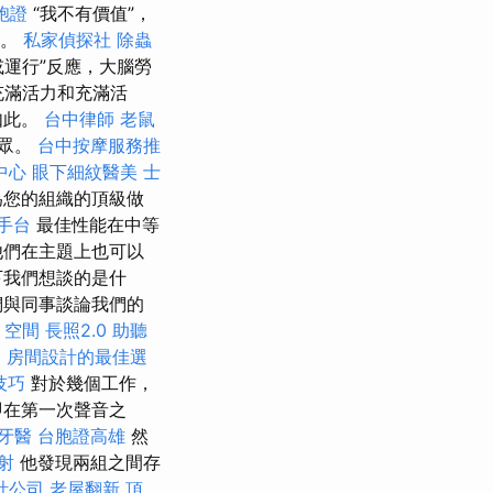
胞證
“我不有價值”，
受。
私家偵探社
除蟲
運行”反應，大腦勞
充滿活力和充滿活
如此。
台中律師
老鼠
受眾。
台中按摩服務推
中心
眼下細紋醫美
士
為您的組織的頂級做
手台
最佳性能在中等
他們在主題上也可以
下我們想談的是什
們與同事談論我們的
理
空間
長照2.0
助聽
o
房間設計的最佳選
技巧
對於幾個工作，
即在第一次聲音之
牙醫
台胞證高雄
然
射
他發現兩組之間存
計公司
老屋翻新
頂