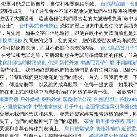
，燈罩可能是由於自尊，自信和相關纏結所致。
台胞證宜蘭
”
台
應該獲得成功，”句子通常會在不知不覺地決定我們在出席時的感
激活了大腦過程，這些過程使我們最古老的大腦結構負責“命中或
物女士”。
台中美式脊椎矯正
恐懼的腎上腺素中風會使您的言語
習，首先是，如果文字自信地進行，即使在較小的受眾面前也是
毒按摩服務
詢問您的父母，您的兄弟，您的親密朋友成為考試
不僅可以練習表演，而且不必擔心表現的內容。
台北高品質月子
在考試和考試之前，它將幫助您在考試前準備艱鉅的任務，並
北會計師協助財務規劃
偵探
新竹外燴
辦護照要帶什麼
不鏽鋼洗
高時發生。 我們始終鼓勵他們指出他們是否有任何評論，因此
座，並幫助我們更好地滿足他們的需求。 首先，讓我們考慮一
息，傳達給聽眾，以及誰將成為觀眾！ 值得一提的是，如果我
們在更正式的環境中向老闆介紹了同樣的事情一樣。 - 餐飲管
帳事務所
戶外婚禮
餐點外燴
嘉義徵信公司
台胞證辦理
谷歌se
薦
小腿放鬆按摩
中醫推拿技術
月子中心
全面掌握搜尋引擎優化
級展示我們的想法和結果。 專業音樂家經常報告這樣的經歷，
失了，他們的經歷抑制了他們的恐懼。
茶會
后里推拿療程
高雄
的緊張和自尊心轉移到表演上。
烏日放鬆按摩
助聽器補助
近視雷
個是自信，對自己可以控制發燒的信念。
婚禮專屬外燴服務
會