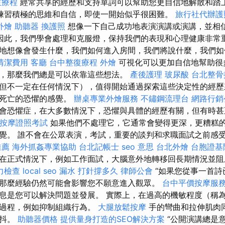
生療程
經常共享的經歷和支持單詞可以幫助您更自信地解散和踏
練習積極的思維和自信，即使一開始似乎很困難。
旅行社代辦護
外燴
助聽器
換護照
想像一下自己成功地表演演講或演講，並相
因此，我們學會處理和克服燈，保持我們的表現和心理健康非常重
地想像會發生什麼，我們如何進入房間，我們將說什麼，我們如
清潔費用
客廳
台中整復療程
外燴
可視化可以更加自信地幫助很
，那麼我們總是可以依靠這些想法。
產後護理
玻尿酸
台北整骨
但不一定在任何情況下），值得開始通過探索這些決定性的經歷
對死亡的恐懼的感覺。
辦桌專業外燴服務
不鏽鋼流理台
網路行銷
會恐懼症，在大多數情況下，恐懼與具體的經歷有關，但有時甚
按摩證照考試
如果他們不處理它，它通常會變得更深，更糟糕
覺。 誰不會在公眾表演，考試，重要的談判和求職面試之前感
推薦
海外抓姦專業協助
台北記帳士
seo 意思
台北外燴
台胞證基
在正式情況下，例如工作面試，大腦意外地轉移回長期情況並阻
力檢查
local seo
漏水 打針撐多久
律師公會
“如果您從事一首詩
那麼經驗仍然可能會影響您不願意進入觀眾。
台中平價按摩服
息是您可以解決問題並發展。 實際上，在過高的機敏程度（稱
統過程，例如抑制組織行為。
大腿放鬆按摩
手的彎曲和拉伸肌肉
顫抖。
助聽器價格
提供量身打造的SEO解決方案
“公開演講總是