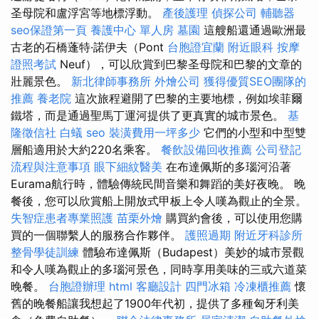
圣母院和盧浮宮等地標浮動。
產後護理
偵探公司
輔聽器
seo保證第一頁
養護中心 單人房
墓園
這艘船還通過歐洲最
古老的石橋蓬特·諾伊夫（Pont
台胞證宜蘭
附近眼科
按摩
證照考試
Neuf），可以欣賞到巴黎圣母院和巴黎的文章的
壯麗景色。
新北律師事務所
外燴公司
獲得優質SEO團隊的
推薦
養老院
這次旅程避開了巴黎的主要地標，例如埃菲爾
鐵塔，而是通過聖馬丁運河提供了更真實的城市景色。
基
隆徵信社
白蟻
seo
裝潢費用一坪多少
它們的小型和中型雙
層船適用於大約220名乘客。
餐飲設備回收推薦
公司登記
流程與注意事項
眼下細紋醫美
在布達佩斯的多瑙河沿著
Eurama航行時，體驗傳統民間音樂和舞蹈的美好夜晚。 晚
餐後，您可以欣賞船上開放式甲板上令人嘆為觀止的全景。
失智症患者專業照護
苗栗外燴
購買約會後，可以使用您購
買的一個聯繫人的服務合作夥伴。
護照過期
附近牙科診所
整骨學徒訓練
體驗布達佩斯（Budapest）美妙的城市景觀
和令人嘆為觀止的多瑙河景色，同時享用美味的三或六道菜
晚餐。
台胞證辦理
html
客廳設計
四門冰箱
冷凍櫃推薦
懷
舊的晚餐船讓我想起了1900年代初，提供了多種匈牙利美