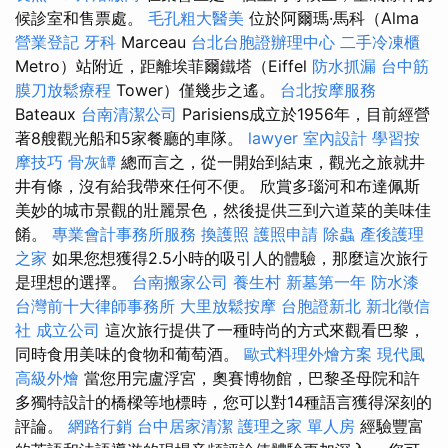
候診室和售票處。
毛孔粗大醫美
位於阿爾瑪·馬科（Alma
營業登記
牙科
Marceau
台北台胞證辦理中心
二手冷凍櫃
Metro）站附近，距離埃菲爾鐵塔（Eiffel
防水抓漏
台中筋
膜刀放鬆療程
Tower）僅幾步之遙。
台北按摩服務
Bateaux
台南清潔公司
Parisiens成立於1956年，目前經營
著8艘觀光船和5家餐廳的車隊。
lawyer
室內設計
學習按
摩技巧
骨灰罈
總而言之，從一開始到結束，觀光之旅就井
井有條，沒有給我帶來任何不便。 欣賞多瑙河和布達佩斯
美妙的城市景觀的壯麗景色，然後提供三到六道菜的美味佳
餚。
專業會計事務所服務
換護照
護照申請
除蟲
產後護理
之家
如果您想獲得2.5小時的吸引人的體驗，那麼這次旅行
是理想的選擇。
台南搬家公司
養生村
新墓第一年
防水漆
台灣前十大律師事務所
大里放鬆按摩
台胞證新北
新北徵信
社
成立公司
這次旅行提供了一種時尚的方式來觀看巴黎，
同時食用美味的食物和葡萄酒。
歐式料理外燴方案
現代風
高級外燴
當您用完盧浮宮，奧賽博物館，巴黎圣母院和許
多獨特設計的橋樑等地標時，您可以對14種語言獲得深刻的
評論。
網路行銷
台中居家清潔
護理之家 單人房
經驗豐富