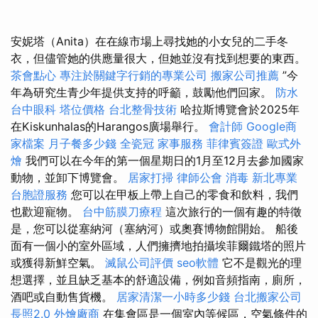
安妮塔（Anita）在在線市場上尋找她的小女兒的二手冬
衣，但儘管她的供應量很大，但她並沒有找到想要的東西。
茶會點心
專注於關鍵字行銷的專業公司
搬家公司推薦
”今
年為研究生青少年提供支持的呼籲，鼓勵他們回家。
防水
台中眼科
塔位價格
台北整骨技術
哈拉斯博覽會於2025年
在Kiskunhalas的Harangos廣場舉行。
會計師
Google商
家檔案
月子餐多少錢
全瓷冠
家事服務
菲律賓簽證
歐式外
燴
我們可以在今年的第一個星期日的1月至12月去參加國家
動物，並卸下博覽會。
居家打掃
律師公會
消毒
新北專業
台胞證服務
您可以在甲板上帶上自己的零食和飲料，我們
也歡迎寵物。
台中筋膜刀療程
這次旅行的一個有趣的特徵
是，您可以從塞納河（塞納河）或奧賽博物館開始。 船後
面有一個小的室外區域，人們擁擠地拍攝埃菲爾鐵塔的照片
或獲得新鮮空氣。
滅鼠公司評價
seo軟體
它不是觀光的理
想選擇，並且缺乏基本的舒適設備，例如音頻指南，廁所，
酒吧或自動售貨機。
居家清潔一小時多少錢
台北搬家公司
長照2.0
外燴廠商
在集會區是一個室內等候區，空氣條件的