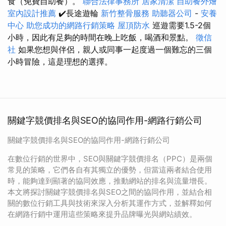
食（免費自助餐）。
聯合法律事務所
居家清潔
自助餐外燴
室內設計推薦
✔️長途遊輪
新竹整骨服務
助聽器公司
-
安養
中心
助您成功的網路行銷策略
屋頂防水
巡遊需要1.5-2個
小時，因此有足夠的時間在晚上吃飯，喝酒和景點。
徵信
社
如果您想與伴侶，親人或同事一起度過一個難忘的三個
小時冒險，這是理想的選擇。
關鍵字競價排名與SEO的協同作用-網路行銷公司
關鍵字競價排名與SEO的協同作用-網路行銷公司
在數位行銷的世界中，SEO與關鍵字競價排名（PPC）是兩個
常見的策略，它們各自有其獨立的優勢，但當這兩者結合使用
時，能夠達到顯著的協同效應，推動網站的排名與流量增長。
本文將探討關鍵字競價排名與SEO之間的協同作用，並結合相
關的數位行銷工具與技術來深入分析其運作方式，並解釋如何
在網路行銷中運用這些策略來提升品牌曝光與網站績效。