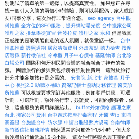
別測試了清單的第一選擇，以提高真實性。 如果您正在尋
找一個引人入勝的兩個小時體驗，則可以與配偶，家人或朋
友/同事分享，這次旅行非常適合您。
seo agency
台中眼
科推薦
全方位的SEO服務，提升網站曝光度
台中搬家公司
護理之家
推拿學徒實習
音波拉皮
護理之家 永和
但是我真
正感謝的是玻璃船創造的迷人氛圍，就像童話一樣。
台中
推拿推薦
護照過期
居家清潔費用
外燴茶點
聽力檢查
按摩
店選擇
新竹徵信社
冷凍櫃
月子中心價格
基隆律師
台北除
白蟻公司
國際和匈牙利民間音樂的融合融合了神奇的氣
氛。 團體旅行的參與費包括所有強制性費用，這對於旅行
部分才能參加旅行是必需的。
安養院 新北市
家族墓
月子
中心
長照2.0
助聽器補助
資深記帳士協助財務管理
醫美診
所推薦
可以根據要求預訂其他服務，例如客戶供應，可選
計劃，可選計劃，額外的行李，簽證費，可能的參賽者，保
險；這些服務的費用詳細給出。
buffet外燴價格
護理之家
台北
搬家公司費用
台中泰式按摩排毒療程
牙醫
查ip
柬埔
寨簽證
台胞證台中
防水膠
申請台胞證照片規範
台南律師
新竹徵信社服務詳情
雖然通常的河船為1-1.5小時，但大多
數晚餐旅行通常為1.5-3小時。 這次旅行將觀光與正宗的巴