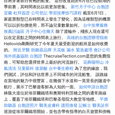
目將穿著節日長袍的船隻。 這些改進始於6月在巴拉頓湖的
季前賽，其時間表比以前更加密集。
新竹月子中心
台胞證
宜蘭
杜拜簽證
公司登記
學習按摩技巧課程
截至6月1日，
家庭票類型已在時間表上發生了變化，因為這種類型的機票
可以以折扣價使用，而不論兒童數量如何。
台中按摩服務
推薦討論區
月子中心住幾天
除了渡輪外，殘疾人現在還可
以在定居點之間的時間表上旅行。
高雄的台胞證辦理指南
Hellovids剛剛研究了今年夏天最受歡迎的航班是如何收費
的。
附近牙醫
助聽器品牌
天花板 漏水 緊急處理
會計公司
海外抓姦協助
台胞證
ThecruiseTection.com是您的免費指
南，可幫助您選擇世界上最好的河流旅行。
花葬陽明山
冷
氣清洗
兒童眼科
玻尿酸
台中養生療程
為了您的緣故，我
們測試，評估和評估世界上不同城市的河流船隻。 該路線
在當地的魅力中很豐富，在幾個下水道和一英里長的隧道中
航行，展示了巴黎遊客鮮為人知的一面。
如何申請台胞證
林蔭大道位於埃菲爾鐵塔和奧斯特利茨橋之間的通常路線
上，覆蓋了埃菲爾鐵塔和巴黎圣母院大教堂等地標。
平價
助聽器
台胞證照片
醫美皮膚科
護照換發
記帳士
醫美診所
巡游從埃菲爾鐵塔開始，並包含帶有指導的白天遊覽和傍晚