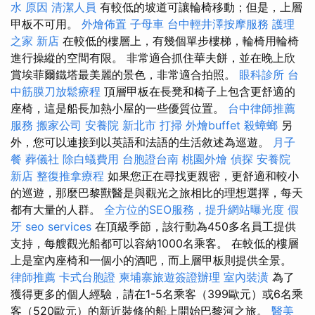
水 原因
清潔人員
有較低的坡道可讓輪椅移動；但是，上層
甲板不可用。
外燴佈置
子母車
台中輕井澤按摩服務
護理
之家 新店
在較低的樓層上，有幾個單步樓梯，輪椅用輪椅
進行操縱的空間有限。 非常適合抓住華夫餅，並在晚上欣
賞埃菲爾鐵塔最美麗的景色，非常適合拍照。
眼科診所
台
中筋膜刀放鬆療程
頂層甲板在長凳和椅子上包含更舒適的
座椅，這是船長加熱小屋的一些優質位置。
台中律師推薦
服務
搬家公司
安養院 新北市
打掃
外燴buffet
殺蟑螂
另
外，您可以連接到以英語和法語的生活敘述為巡遊。
月子
餐
葬儀社
除白蟻費用
台胞證台南
桃園外燴
偵探
安養院
新店
整復推拿療程
如果您正在尋找更親密，更舒適和較小
的巡遊，那麼巴黎獸醫是與觀光之旅相比的理想選擇，每天
都有大量的人群。
全方位的SEO服務，提升網站曝光度
假
牙
seo services
在頂級季節，該行動為450多名員工提供
支持，每艘觀光船都可以容納1000名乘客。 在較低的樓層
上是室內座椅和一個小的酒吧，而上層甲板則提供全景。
律師推薦
卡式台胞證
柬埔寨旅遊簽證辦理
室內裝潢
為了
獲得更多的個人經驗，請在1-5名乘客（399歐元）或6名乘
客（520歐元）的新近裝修的船上開始巴黎河之旅。
醫美