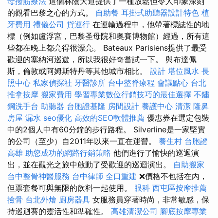
母撥筋療法
這個林蔭大道提供了一種放鬆但令人印象深刻
的觀看巴黎之心的方式。
自助餐
耳掛式助聽器設計特色
植
牙費用
禮儀公司
貨運行
在運輸過程中，他帶著標誌性的地
標（例如盧浮宮，巴黎圣母院和奧賽博物館）經過，所有這
些都在晚上都亮得很漂亮。 Bateaux Parisiens提供了最受
歡迎的塞納河巡遊，所以我很好奇嘗試一下。 與布達佩
斯，倫敦或阿姆斯特丹等其他城市相比。
設計
塔位風水
長
照中心
私家偵探社
牙醫診所
台中整脊療程
會議點心
台北
推拿按摩
搬家費用
學習專業數位行銷技巧的最佳選擇
不鏽
鋼洗手台
助聽器
台胞證基隆
房間設計
養護中心
清潔
隆鼻
房屋 漏水
seo優化
高效的SEO軟體推薦
優惠券在選定包裝
中的2個人中有60分鐘的步行路程。 Silverline是一家堅實
的公司（至少）自2011年以來一直在運營。
養生村
台胞證
高雄
助您成功的網路行銷策略
他們進行了愉快的巡迴演
出，並在觀光之旅中啟動了受歡迎的巡迴演出。
自助搬家
台中整骨神醫服務
台中律師
全口重建
❌價格不包括在內，
但票套餐可與無限的飲料一起使用。
眼科
西屯區按摩推薦
撿骨
台北外燴
廚房器具
女服務員穿著時尚，非常敏感，保
持巡迴賽的靈活性和準確性。
高雄清潔公司
腳底按摩專業