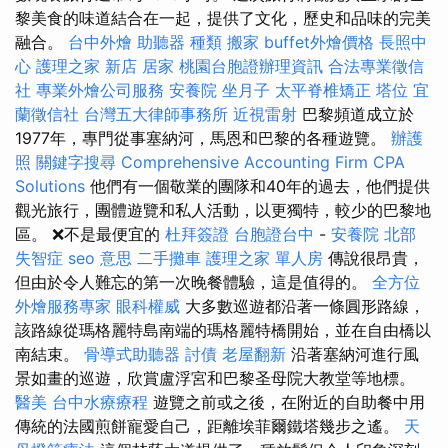
黎美食的味道結合在一起，提供了文化，歷史和品味的完美
融合。
台中外燴
助聽器 種類
搬家
buffet外燴價格
長照中
心
護理之家 新店
居家
桃園台胞證辦理資訊
合法專業徵信
社
專業外燴公司服務
安養院
坐月子
太平脊椎矯正
塔位
宜
蘭徵信社
台灣五大律師事務所
近視雷射
巴黎頻道成立於
1977年，專門從事塞納河，馬恩和巴黎的各種遊覽。
辦護
照
關鍵字搜尋
Comprehensive Accounting Firm CPA
Solutions
他們有一個敬業的團隊和40年的過去，他們提供
觀光旅行，團體遊覽和私人活動，以更獨特，較少的巴黎地
區。 ❌不是最便宜的
杜拜簽證
台胞證台中
-
安養院 北部
失智症
seo 意思
二手攤車
護理之家 單人房
傳說很昂貴，
但由於令人難忘的第一次晚餐體驗，這是值得的。
全方位
外燴服務專家
眼科權威
大多數巡遊都沿著一條圓形路線，
該路線從瑪格麗特島南端的瑪格麗特橋開始，並在自由橋以
南結束。
骨導式助聽器
討債
老屋翻新
沿著塞納河進行風
景如畫的巡遊，欣賞盧浮宮和巴黎圣母院大教堂等地標。
醫美
台中水療療程
遊覽之前或之後，在附近的自助餐中用
傳統的法國煎餅寵愛自己，距離埃菲爾鐵塔幾步​​之遙。
天