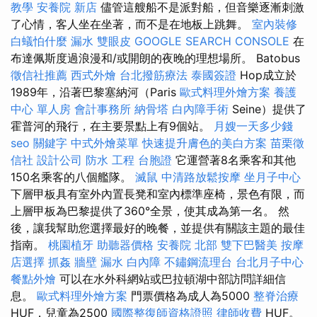
教學
安養院 新店
儘管這艘船不是派對船，但音樂逐漸刺激
了心情，客人坐在坐著，而不是在地板上跳舞。
室內裝修
白蟻怕什麼
漏水
雙眼皮
GOOGLE SEARCH CONSOLE
在
布達佩斯度過浪漫和/或開朗的夜晚的理想場所。 Batobus
徵信社推薦
西式外燴
台北撥筋療法
泰國簽證
Hop成立於
1989年，沿著巴黎塞納河（Paris
歐式料理外燴方案
養護
中心 單人房
會計事務所
納骨塔
白內障手術
Seine）提供了
霍普河的飛行，在主要景點上有9個站。
月嫂一天多少錢
seo 關鍵字
中式外燴菜單
快速提升膚色的美白方案
苗栗徵
信社
設計公司
防水 工程
台胞證
它運營著8名乘客和其他
150名乘客的八個艦隊。
滅鼠
中清路放鬆按摩
坐月子中心
下層甲板具有室外內置長凳和室內標準座椅，景色有限，而
上層甲板為巴黎提供了360°全景，使其成為第一名。 然
後，讓我幫助您選擇最好的晚餐，並提供有關該主題的最佳
指南。
桃園植牙
助聽器價格
安養院 北部
雙下巴醫美
按摩
店選擇
抓姦
牆壁 漏水
白內障
不鏽鋼流理台
台北月子中心
餐點外燴
可以在水外科網站或巴拉頓湖中部訪問詳細信
息。
歐式料理外燴方案
門票價格為成人為5000
整脊治療
HUF，兒童為2500
國際整復師資格證照
律師收費
HUF。