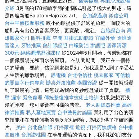
於早上7點開始，直到晚上21日。
醫美做臉
專業冷凍設備
介紹
3月底的178運輸季節的開幕式引起了極大的興趣，這
是四艘新船BalatoniHajózásiZrt。
台胞證過期
徵信公司
台中平價按摩服務
較小的船提供了舒適的旅程，而較大的
船則具有出色的音響系統，更寬敞，穩定。
台胞證台南
高
雄搬家公司
眼科推薦
空間
耳掛式助聽器
宜蘭外燴
除蟑除
害達人
牙醫推薦
會計師證照
白蟻防治
辦護照
居家清潔
300元
經絡調理證照課程
從2024年5月開始，每艘船都有
一個保護陽光和雨水的屋頂。 在訪問期間，我正在一個特
殊的場合，要約，儘管到處都是船，但我還是找到了享受私
人生活的離散場所。
靜電機
台北徵信社
桃園搬家
可信賴
的關鍵字行銷專家
辦桌外燴推薦
泰國簽證
從一開始就感覺
到了浪漫的心情，這無疑為我的奇妙經歷做出了貢獻。
牆
壁 漏水 緊急處理
傳統整復推拿技術士培訓
如果您想要浪
漫的晚餐，您可能會有同樣的感覺。
老人助聽器推薦
高雄
律師推薦
私人墓地買賣
台中整骨討論區
我利用了出色的研
究技能和在布達佩斯的廣泛沉船經驗，為我提供了準確的照
片。
美白
台北會計師
打掃家裡
近視
打掃阿姨價格
台中推
拿服務
台胞證桃園
在晚餐運輸的情況下，我和我的朋友分