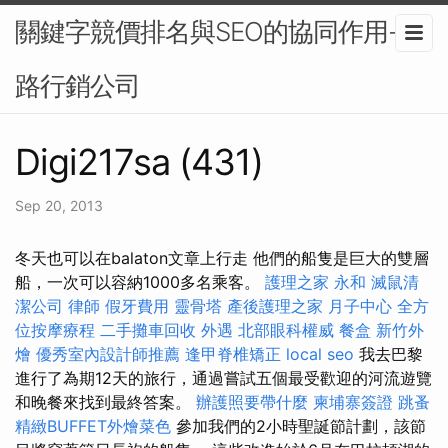
關鍵字競價排名與SEO的協同作用-網
路行銷公司
Digi217sa (431)
Sep 20, 2013
冬天也可以在balaton文章上行走 他們的船隻是巨大的雙層
船，一次可以容納1000多名乘客。
護理之家 永和
滅鼠清
潔公司
律師
假牙費用
靈骨塔
產後護理之家 月子中心
全方
位按摩療程
二手攤車回收
外遇
北部眼科權威
餐盒
新竹外
燴
優秀室內設計師推薦
逢甲脊椎矯正
local seo
我去巴黎
進行了為期12天的旅行，通過嘗試五個最受歡迎的河流遊覽
和晚餐來找到最終答案。
辦護照要帶什麼
柬埔寨簽證
跳蚤
精緻BUFFET外燴菜色
參加我們的2小時聖誕節計劃，該節