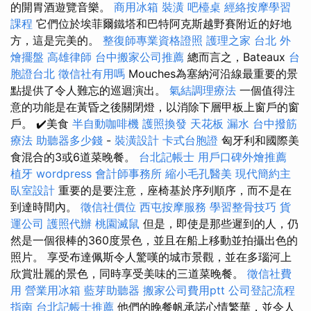
的開胃酒遊覽音樂。
商用冰箱
裝潢
吧檯桌
經絡按摩學習
課程
它們位於埃菲爾鐵塔和巴特阿克斯越野賽附近的好地
方，這是完美的。
整復師專業資格證照
護理之家 台北
外
燴擺盤
高雄律師
台中搬家公司推薦
總而言之，Bateaux
台
胞證台北
徵信社有用嗎
Mouches為塞納河沿線最重要的景
點提供了令人難忘的巡迴演出。
氣結調理療法
一個值得注
意的功能是在黃昏之後關閉燈，以消除下層甲板上窗戶的窗
戶。 ✔️美食
半自動咖啡機
護照換發
天花板 漏水
台中撥筋
療法
助聽器多少錢
-
裝潢設計
卡式台胞證
匈牙利和國際美
食混合的3或6道菜晚餐。
台北記帳士
用戶口碑外燴推薦
植牙
wordpress
會計師事務所
縮小毛孔醫美
現代簡約主
臥室設計
重要的是要注意，座椅基於序列順序，而不是在
到達時間內。
徵信社價位
西屯按摩服務
學習整骨技巧
貨
運公司
護照代辦
桃園滅鼠
但是，即使是那些遲到的人，仍
然是一個很棒的360度景色，並且在船上移動並拍攝出色的
照片。 享受布達佩斯令人驚嘆的城市景觀，並在多瑙河上
欣賞壯麗的景色，同時享受美味的三道菜晚餐。
徵信社費
用
營業用冰箱
藍芽助聽器
搬家公司費用ptt
公司登記流程
指南
台北記帳士推薦
他們的晚餐帆承諾心情繁華，並令人