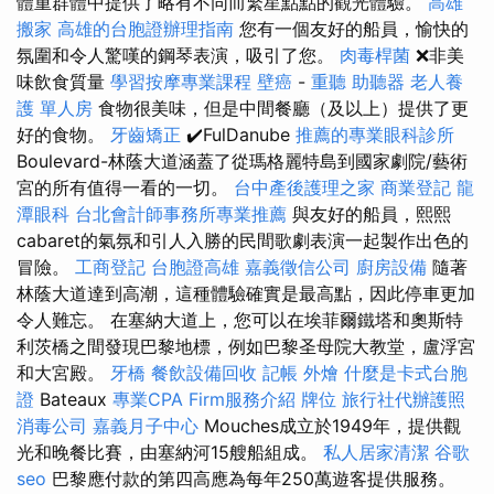
體重群體中提供了略有不同而繁星點點的觀光體驗。
高雄
搬家
高雄的台胞證辦理指南
您有一個友好的船員，愉快的
氛圍和令人驚嘆的鋼琴表演，吸引了您。
肉毒桿菌
❌非美
味飲食質量
學習按摩專業課程
壁癌
-
重聽 助聽器
老人養
護 單人房
食物很美味，但是中間餐廳（及以上）提供了更
好的食物。
牙齒矯正
✔️FulDanube
推薦的專業眼科診所
Boulevard-林蔭大道涵蓋了從瑪格麗特島到國家劇院/藝術
宮的所有值得一看的一切。
台中產後護理之家
商業登記
龍
潭眼科
台北會計師事務所專業推薦
與友好的船員，熙熙
cabaret的氣氛和引人入勝的民間歌劇表演一起製作出色的
冒險。
工商登記
台胞證高雄
嘉義徵信公司
廚房設備
隨著
林蔭大道達到高潮，這種體驗確實是最高點，因此停車更加
令人難忘。 在塞納大道上，您可以在埃菲爾鐵塔和奧斯特
利茨橋之間發現巴黎地標，例如巴黎圣母院大教堂，盧浮宮
和大宮殿。
牙橋
餐飲設備回收
記帳
外燴
什麼是卡式台胞
證
Bateaux
專業CPA Firm服務介紹
牌位
旅行社代辦護照
消毒公司
嘉義月子中心
Mouches成立於1949年，提供觀
光和晚餐比賽，由塞納河15艘船組成。
私人居家清潔
谷歌
seo
巴黎應付款的第四高應為每年250萬遊客提供服務。