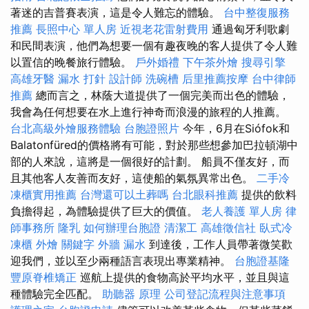
著迷的吉普賽表演，這是令人難忘的體驗。
台中整復服務
推薦
長照中心 單人房
近視老花雷射費用
通過匈牙利歌劇
和民間表演，他們為想要一個有趣夜晚的客人提供了令人難
以置信的晚餐旅行體驗。
戶外婚禮
下午茶外燴
搜尋引擎
高雄牙醫
漏水 打針
設計師
洗碗槽
后里推薦按摩
台中律師
推薦
總而言之，林蔭大道提供了一個完美而出色的體驗，
我會為任何想要在水上進行神奇而浪漫的旅程的人推薦。
台北高級外燴服務體驗
台胞證照片
今年，6月在Siófok和
Balatonfüred的價格將有可能，對於那些想參加巴拉頓湖中
部的人來說，這將是一個很好的計劃。 船員不僅友好，而
且其他客人友善而友好，這使船的氣氛異常出色。
二手冷
凍櫃實用推薦
台灣還可以土葬嗎
台北眼科推薦
提供的飲料
負擔得起，為體驗提供了巨大的價值。
老人養護 單人房
律
師事務所
隆乳
如何辦理台胞證
清潔工
高雄徵信社
臥式冷
凍櫃
外燴
關鍵字
外牆 漏水
到達後，工作人員帶著微笑歡
迎我們，並以至少兩種語言表現出專業精神。
台胞證基隆
豐原脊椎矯正
巡航上提供的食物高於平均水平，並且與這
種體驗完全匹配。
助聽器 原理
公司登記流程與注意事項