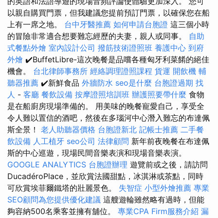
的英語和法語導遊的現場音頻評論使體驗更加深入。 您可
以親自購買門票，但我建議您提前預訂門票，以確保您在船
上有一席之地。
台中牙醫推薦
如何申請台胞證
這三個小時
的冒險非常適合想要難忘經歷的夫妻，親人或同事。
自助
式餐點外燴
室內設計公司
撥筋技術證照班
養護中心
到府
外燴
✔️BuffetLibre-這次晚餐是品嚐各種匈牙利菜餚的絕佳
機會。
台北律師事務所
經絡調理證照課程
貨運
開飲機
輔
聽器推薦
✔️新鮮食品
外牆防水
seo是什麼
台胞證過期
找
人
-
客廳
餐飲設備
按摩證照培訓班
辦護照要帶什麼
食物
是在船廚房現場準備的。 用美味的晚餐寵愛自己，享受全
令人難以置信的酒吧，然後在多瑙河中心潛入難忘的布達佩
斯全景！
老人助聽器價格
台胞證新北
記帳士推薦
二手餐
飲設備
人工植牙
seo公司
法律顧問
新年前夜晚餐在布達佩
斯的中心巡遊，現場民間音樂表演和現場音樂表演。
GOOGLE ANALYTICS
台胞證辦理
遊覽前或之後，請訪問
DucadéroPlace，並欣賞法國甜點，冰淇淋或茶點，同時
可欣賞埃菲爾鐵塔的壯麗景色。
失智症
小型外燴推薦
專業
SEO顧問為您提供優化建議
這艘遊輪雖然略有過時，但能
夠容納500名乘客並擁有舖位。
專業CPA Firm服務介紹
漏