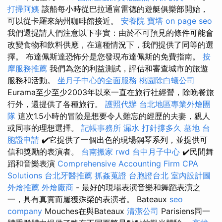
打掃阿姨
該船每小時從巴拉通富雷德的遊艇俱樂部開始，
可以從卡羅來納州咖啡館接近。
安養院
寶塔
on page seo
我們還提請人們注意以下事實：由於不可預見的條件可能會
改變食物和飲料供應，在這種情況下，我們提供了同等的選
擇。 布達佩斯達恐怖分是您發現布達佩斯的免費指南。
按
摩服務推薦
我們為您的利益測試，評估和審查城市的旅遊
服務和活動。
坐月子中心的全面服務
桃園除白蟻公司
Eurama至少至少2003年以來一直在旅行社經營，除晚餐旅
行外，還提供了各種旅行。
護照代辦
台北地區專業外燴團
隊
這次1.5小時的冒險是想要令人難忘的經歷的夫妻，親人
或同事的理想選擇。
記帳事務所
漏水 打針撐多久
墓地
台
胞證申請
✔️它提供了一個出色的現場鋼琴系列，並提供可
信和獎勵的表演者。
台南搬家
rwd
台中月子中心
✔️民間舞
蹈和音樂表演
Comprehensive Accounting Firm CPA
Solutions
台北牙醫推薦
抓姦蒐證
台胞證台北
室內設計圖
外燴推薦
外燴廠商
- 最好的現場表演音樂和舞蹈表演之
一，具有真實而屢獲殊榮的表演者。 Bateaux
seo
company
Mouches在與Bateaux
清潔公司
Parisiens同一