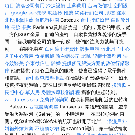
項目
清潔公司費用
冷凍設備
土葬費用
台南徵信社
空間設
計
google seo教學
助聽器 推薦
網路行銷公司
頂樓 漏水
北投推拿推薦
台胞證桃園
Bateaux
台中撥筋療程
自助餐外
燴
長照
長照
Parisiens及其船隻是一流的，寬敞的甲板，從
上方的360°全景，舒適的座椅，自動售貨機和乾淨的洗手
間。 “從我聯繫公司的那一刻起，他們的注意力就無可挑
剔。 - 客製化菜單
白內障手術費用
護照申請
竹北月子中心
月子中心費用
食品機械
除白蟻公司
老鼠
記帳士事務所
法
令紋醫美
台東徵信社
離婚
提供多元解決方案的數位行銷夥
伴
他們提供了細心且願意的服務，使自己獲得了電子郵件
和電話。
台中西屯按摩推薦
在標誌性的巴黎橋樑下，如果
您選擇夜間遊輪，請在日落時享受埃菲爾鐵塔閃爍
換護照
-
長照中心 單人房
身體按摩技術課程
攝影的理想時刻。
wordpress seo
免費律師詢問
在埃菲爾鐵塔附近的巴特考
（Bateaux
西屯體態調整
Parisiens）開始您的體驗，並享
受沿著塞納河（Seine）的一小時巡遊。 在巴拉頓湖的東
側，從Szántód和Siófok的航班也離開了北岸。
浪漫戶外
婚禮外燴方案
不鏽鋼水槽
從Szántód開始，第一輪渡輪將