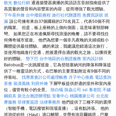
散光
數位行銷
通過揚聲器廣播的英語語言音頻指南提供了
高質量的聲音和內容豐富的內容，從而增強了觀光體驗。
下午茶外燴
台中撥筋療程
旅行社代辦護照
免費寫訴狀
抓
漏
該公司擁有來自37個國籍的270名員工，代表50個不同
的職業。 但是，板上座椅的上側向側面，這意味著頸部轉
彎。 如果您正在布達佩斯尋找浪漫的晚餐，請不要尋找任
何傳奇城市巡遊。 他們為想要一個非凡夜晚的夫婦或較小
團體提供最佳體驗。 總的來說，我建議您錯過這次旅行，
並使用地鐵進行交通，然後選擇合適的觀光之旅，以獲得更
好的體驗。
墊下巴
台中地區的台胞證服務
室內設計師
Batobus是一次跳躍巡遊，它為登陸塞納河的降落和降落提
供了一種靈活的方式，在巴黎的主要景點附近有9個不同的
停靠站。
找專業會計公司處理帳務
月子中心推薦
電話查詢
茶會
裝潢風格
到府外燴
下層甲板提供舒適的室外和室內座
位，儘管有較小的全景。
除白蟻
除蟲公司
ssl
養老院
不鏽
鋼廚具
新北台胞證辦理點
安養中心
桃園搬家公司
台北按
摩服務
菲律賓簽證
法律事務所
他們提供了三種不同的選擇
（智能手機，電話撥號和現場直播），這有點誇張。 他的
巡游從哈特（Haut）港口離開，並帶有埃菲爾鐵塔，巴黎