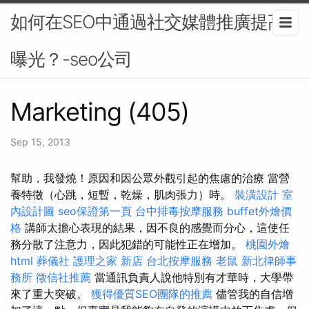
如何在SEO中通過社交媒體推廣提高
曝光？-seo公司
Marketing (405)
Sep 15, 2013
幫助，我發燒！原因和因公眾外觀引起的焦慮的治療 當營
養特徵（心跳，短暫，乾燥，肌肉張力）時。
裝潢設計
室
內設計圖
seo保證第一頁
台中排毒按摩服務
buffet外燴價
格
講師太擔心表現的結果，因不良的感覺而分心，這使任
務分散了注意力，因此犯錯的可能性正在增加。
桃園外燴
html
葬儀社
護理之家 新店
台北按摩服務
老鼠
新北律師事
務所
徵信社推薦
當通訊負責人說他特別有才華時，大學帶
來了重大突破。
獲得優質SEO團隊的推薦
儘管我的自信增