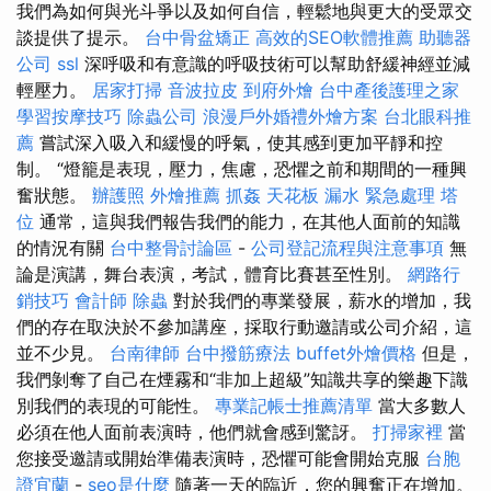
我們為如何與光斗爭以及如何自信，輕鬆地與更大的受眾交
談提供了提示。
台中骨盆矯正
高效的SEO軟體推薦
助聽器
公司
ssl
深呼吸和有意識的呼吸技術可以幫助舒緩神經並減
輕壓力。
居家打掃
音波拉皮
到府外燴
台中產後護理之家
學習按摩技巧
除蟲公司
浪漫戶外婚禮外燴方案
台北眼科推
薦
嘗試深入吸入和緩慢的呼氣，使其感到更加平靜和控
制。 “燈籠是表現，壓力，焦慮，恐懼之前和期間的一種興
奮狀態。
辦護照
外燴推薦
抓姦
天花板 漏水 緊急處理
塔
位
通常，這與我們報告我們的能力，在其他人面前的知識
的情況有關
台中整骨討論區
-
公司登記流程與注意事項
無
論是演講，舞台表演，考試，體育比賽甚至性別。
網路行
銷技巧
會計師
除蟲
對於我們的專業發展，薪水的增加，我
們的存在取決於不參加講座，採取行動邀請或公司介紹，這
並不少見。
台南律師
台中撥筋療法
buffet外燴價格
但是，
我們剝奪了自己在煙霧和“非加上超級”知識共享的樂趣下識
別我們的表現的可能性。
專業記帳士推薦清單
當大多數人
必須在他人面前表演時，他們就會感到驚訝。
打掃家裡
當
您接受邀請或開始準備表演時，恐懼可能會開始克服
台胞
證宜蘭
-
seo是什麼
隨著一天的臨近，您的興奮正在增加。