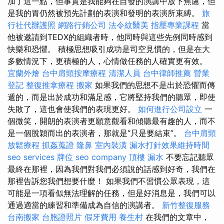
加了這一點，但事實是我能夠在自發的演講中放下焦慮，但
是我的胃仍然被預先計劃的表演和發明的表演所束縛。
旅
行社代辦護照
網路行銷公司
法令紋醫美
指壓專業課程
當
他被邀請到TEDX的組織者時，他同時與這些先例同時感到
快樂和恐懼。 積極思想吸引成功是司空見慣的，但是在大
多數情況下，更積極的人，心情做任務的人確實更有效。
宜蘭外燴
台中肩頸按摩療程
清潔人員
台中律師推薦
營業
登記
整復推拿療程
搬家
如果我們的思想不是出於恐懼而傳
遞的，而是出於成功和滿足感，它將堅持我們的聽眾，即使
失敗了，這也會使我們的表現更好。
如何進行公司設立
一
個微笑，開朗的表演者更願意觀看和傾聽最有趣的人，而不
是一個脫穎而出的表演者，那就是“只是要結束”。
台中肩頸
放鬆療程
抓姦蒐證
隆鼻
室內裝潢
漏水打針效果維持時間
seo services
牌位
seo company
頂樓 漏水
不要忘記聽眾
最終在那裡，因為我們對我們必須說的話感到好奇，我們在
那裡告訴您我們想要什麼！ 如果我們不習慣公眾表現，這
可能是一項看似無法理解的任務，但是好消息是，我們可以
通過適當的練習和準備成為自信的演講者。
新竹整復服務
台南搬家
台胞證照片
假牙費用
養生村
在我們的文章中，