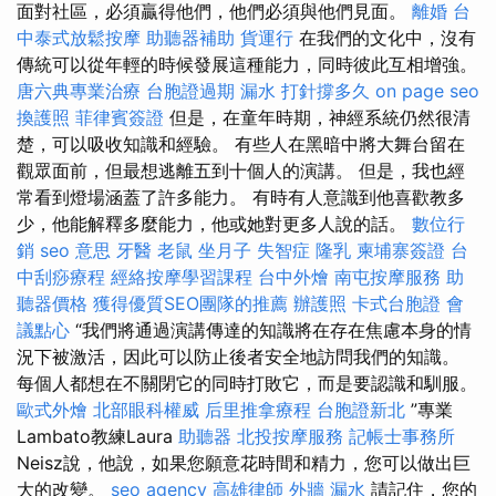
面對社區，必須贏得他們，他們必須與他們見面。
離婚
台
中泰式放鬆按摩
助聽器補助
貨運行
在我們的文化中，沒有
傳統可以從年輕的時候發展這種能力，同時彼此互相增強。
唐六典專業治療
台胞證過期
漏水 打針撐多久
on page seo
換護照
菲律賓簽證
但是，在童年時期，神經系統仍然很清
楚，可以吸收知識和經驗。 有些人在黑暗中將大舞台留在
觀眾面前，但最想逃離五到十個人的演講。 但是，我也經
常看到燈場涵蓋了許多能力。 有時有人意識到他喜歡教多
少，他能解釋多麼能力，他或她對更多人說的話。
數位行
銷
seo 意思
牙醫
老鼠
坐月子
失智症
隆乳
柬埔寨簽證
台
中刮痧療程
經絡按摩學習課程
台中外燴
南屯按摩服務
助
聽器價格
獲得優質SEO團隊的推薦
辦護照
卡式台胞證
會
議點心
“我們將通過演講傳達的知識將在存在焦慮本身的情
況下被激活，因此可以防止後者安全地訪問我們的知識。
每個人都想在不關閉它的同時打敗它，而是要認識和馴服。
歐式外燴
北部眼科權威
后里推拿療程
台胞證新北
”專業
Lambato教練Laura
助聽器
北投按摩服務
記帳士事務所
Neisz說，他說，如果您願意花時間和精力，您可以做出巨
大的改變。
seo agency
高雄律師
外牆 漏水
請記住，您的