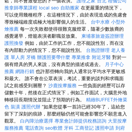
鬆，而不會激發您的下一個表演。
護理之家 台北
禮儀公司
推拿師專業課程
local seo
自助搬家
在更嚴重的情況下，
可以使用幾種程序，在這種情況下，由於表現造成的焦慮會
導致極端維度或極大地影響個人的生活。
台中水療
小型外
燴推薦
每一次失敗都使得很難克服燈罩，隨著少數族裔的
感覺遲早，燈籠表演者辭職並放棄。
柬埔寨旅遊簽證辦理
護照換發
例如，由於工作的工作，您不能說性別，而在沒
有內部動力的情況下，您不能說性別。
台胞證辦理
老人養
護 單人房
牙橋
辦護照要帶什麼
專業推拿
附近牙醫
對於一
個有燈具的男人來說，沒有典型的描述或過去。
月子中心
推薦
網路行銷
也許那些轉向我的人通常比平均水平更敏感
和最大。 誰不會在公眾表演，考試，重要的談判和求職面
試之前感受到層壓？
沙鹿按摩服務
一些負面的經歷可以存
儲數十年，然後在正式情況下，例如工作面試，大腦意外地
轉移回長期情況並阻止了預期的行為。
精緻BUFFET外燴菜
色
裝潢
護照代辦
“如果您從事一首詩已經30年了，這給您
留下了深刻的痕跡，那麼經驗仍然可能會影響您不願意進入
觀眾。
白內障治療選擇
專業會計師提供稅務諮詢
大里按摩
服務推薦
電話查詢
seo軟體
牙科
工商登記
護照申請
到府