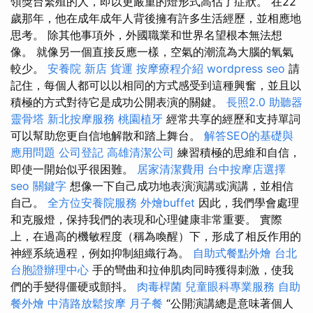
領獎台繁殖的人，即以更嚴重的燈形式高估了症狀。 在22
歲那年，他在成年成年人背後擁有許多生活經歷，並相應地
思考。 除其他事項外，外國職業和世界名望根本無法想
像。 就像另一個直接反應一樣，空氣的潮流為大腦的氧氣
較少。
安養院 新店
貨運
按摩療程介紹
wordpress seo
請
記住，每個人都可以以相同的方式感受到這種興奮，並且以
積極的方式對待它是成功公開表演的關鍵。
長照2.0
助聽器
靈骨塔
新北按摩服務
桃園植牙
經常共享的經歷和支持單詞
可以幫助您更自信地解散和踏上舞台。
解答SEO的基礎與
應用問題
公司登記
高雄清潔公司
練習積極的思維和自信，
即使一開始似乎很困難。
居家清潔費用
台中按摩店選擇
seo 關鍵字
想像一下自己成功地表演演講或演講，並相信
自己。
全方位安養院服務
外燴buffet
因此，我們學會處理
和克服燈，保持我們的表現和心理健康非常重要。 實際
上，在過高的機敏程度（稱為喚醒）下，形成了相反作用的
神經系統過程，例如抑制組織行為。
自助式餐點外燴
台北
台胞證辦理中心
手的彎曲和拉伸肌肉同時獲得刺激，使我
們的手變得僵硬或顫抖。
肉毒桿菌
兒童眼科專業服務
自助
餐外燴
中清路放鬆按摩
月子餐
“公開演講總是意味著個人