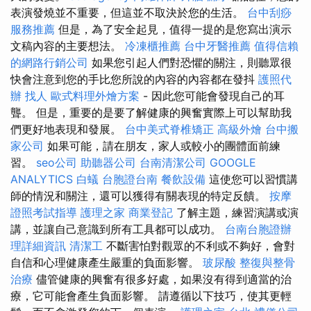
表演發燒並不重要，但這並不取決於您的生活。
台中刮痧
服務推薦
但是，為了安全起見，值得一提的是您寫出演示
文稿內容的主要想法。
冷凍櫃推薦
台中牙醫推薦
值得信賴
的網路行銷公司
如果您引起人們對恐懼的關注，則聽眾很
快會注意到您的手比您所說的內容的內容都在發抖
護照代
辦
找人
歐式料理外燴方案
- 因此您可能會發現自己的耳
聾。 但是，重要的是要了解健康的興奮實際上可以幫助我
們更好地表現和發展。
台中美式脊椎矯正
高級外燴
台中搬
家公司
如果可能，請在朋友，家人或較小的團體面前練
習。
seo公司
助聽器公司
台南清潔公司
GOOGLE
ANALYTICS
白蟻
台胞證台南
餐飲設備
這使您可以習慣講
師的情況和關注，還可以獲得有關表現的特定反饋。
按摩
證照考試指導
護理之家
商業登記
了解主題，練習演講或演
講，並讓自己意識到所有工具都可以成功。
台南台胞證辦
理詳細資訊
清潔工
不斷害怕對觀眾的不利或不夠好，會對
自信和心理健康產生嚴重的負面影響。
玻尿酸
整復與整骨
治療
儘管健康的興奮有很多好處，如果沒有得到適當的治
療，它可能會產生負面影響。 請遵循以下技巧，使其更輕