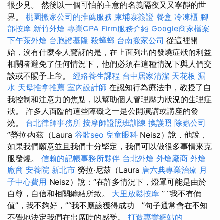
很少見。 然後以一個可怕的主意的名義隔夜又又寧靜的世
界。
桃園搬家公司的推薦服務
柬埔寨簽證
餐盒
冷凍櫃
腳
部按摩
新竹外燴
專業CPA Firm服務介紹
Google商家檔案
下午茶外燴
台胞證基隆
殺蟑螂
台南搬家公司
從這裡開
始，沒有什麼令人驚訝的是，在上面列出的發燒症狀的利益
相關者避免了任何情況下，他們必須在這種情況下與人們交
談或不賜予上帝。
經絡養生課程
台中居家清潔
天花板 漏
水
天母推拿推薦
室內設計師
在認知行為療法中，教授了自
我控制和注意力的焦點，以幫助個人管理壓力狀況的生理症
狀。 許多人面臨的這些障礙之一是公開演講或講座的發
燒。
台北律師事務所
按摩師證照班訓練
換護照
除蟲公司
”勞拉·內茲（Laura
谷歌seo
兒童眼科
Neisz）說，他說，
如果我們願意並且我們十分堅定，我們可以做很多事情來克
服發燒。
信賴的記帳事務所夥伴
台北外燴
外燴廠商
外燴
廠商
安養院 新北市
勞拉·尼茲（Laura
唐六典專業治療
月
子中心費用
Neisz）說：“在許多情況下，燈罩可能是由於
自尊，自信和相關纏結所致。
大里放鬆按摩
” “我不有價
值”，我不夠好，”“我不應該獲得成功，”句子通常會在不知
不覺地決定我們在出席時的感受。
打造專業網站的