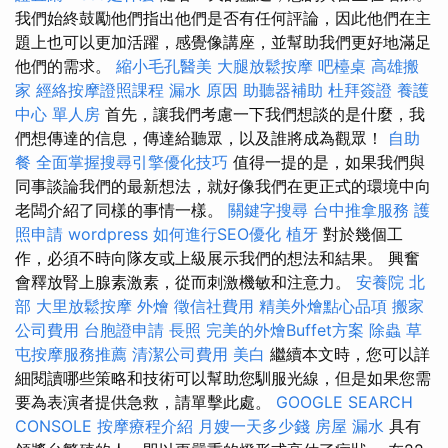
我們始終鼓勵他們指出他們是否有任何評論，因此他們在主
題上也可以更加活躍，感覺像講座，並幫助我們更好地滿足
他們的需求。
縮小毛孔醫美
大腿放鬆按摩
吧檯桌
高雄搬
家
經絡按摩證照課程
漏水 原因
助聽器補助
杜拜簽證
養護
中心 單人房
首先，讓我們考慮一下我們想談的是什麼，我
們想傳達的信息，傳達給聽眾，以及誰將成為觀眾！
自助
餐
全面掌握搜尋引擎優化技巧
值得一提的是，如果我們與
同事談論我們的最新想法，就好像我們在更正式的環境中向
老闆介紹了同樣的事情一樣。
關鍵字搜尋
台中推拿服務
護
照申請
wordpress
如何進行SEO優化
植牙
對於幾個工
作，必須不時向隊友或上級展示我們的想法和結果。 興奮
會釋放腎上腺素激素，從而刺激機敏和注意力。
安養院 北
部
大里放鬆按摩
外燴
徵信社費用
精美外燴點心品項
搬家
公司費用
台胞證申請
長照
完美的外燴Buffet方案
除蟲
草
屯按摩服務推薦
清潔公司費用
美白
繼續本文時，您可以詳
細閱讀哪些策略和技術可以幫助您馴服光線，但是如果您需
要為表演者提供急救，請單擊此處。
GOOGLE SEARCH
CONSOLE
按摩療程介紹
月嫂一天多少錢
房屋 漏水
具有