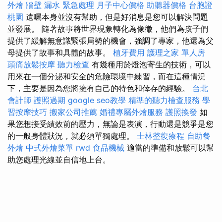
外燴
牆壁 漏水 緊急處理
月子中心價格
助聽器價格
台胞證
桃園
遺囑本身並沒有幫助，但是好消息是您可以解決問題
並發展。 隨著故事將世界現象轉化為像徵，他們為孩子們
提供了緩解無意識緊張局勢的機會，強調了專家，他還為父
母提供了故事和具體的故事。
植牙費用
護理之家 單人房
頭痛放鬆按摩
聽力檢查
有幾種用於燈泡寄生的技術，可以
用來在一個分泌和安全的危險環境中練習，而在這種情況
下，主要是因為您將擁有自己的特色和倖存的經驗。
台北
會計師
護照過期
google seo教學
精準的聽力檢查服務
學
習按摩技巧
搬家公司推薦
婚禮專屬外燴服務
護照換發
如
果您想接受績效前的壓力，無論是表演，行動還是競爭是您
的一般身體狀況，就必須單獨處理。
士林整復療程
自助餐
外燴
中式外燴菜單
rwd
食品機械
適當的準備和放鬆可以幫
助您處理光線並自信地上台。