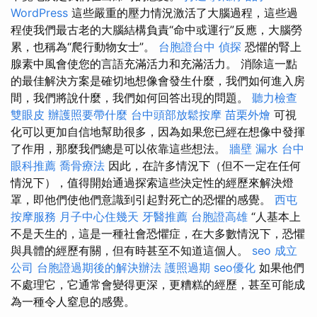
WordPress
這些嚴重的壓力情況激活了大腦過程，這些過
程使我們最古老的大腦結構負責“命中或運行”反應，大腦勞
累，也稱為“爬行動物女士”。
台胞證台中
偵探
恐懼的腎上
腺素中風會使您的言語充滿活力和充滿活力。 消除這一點
的最佳解決方案是確切地想像會發生什麼，我們如何進入房
間，我們將說什麼，我們如何回答出現的問題。
聽力檢查
雙眼皮
辦護照要帶什麼
台中頭部放鬆按摩
苗栗外燴
可視
化可以更加自信地幫助很多，因為如果您已經在想像中發揮
了作用，那麼我們總是可以依靠這些想法。
牆壁 漏水
台中
眼科推薦
喬骨療法
因此，在許多情況下（但不一定在任何
情況下），值得開始通過探索這些決定性的經歷來解決燈
罩，即他們使他們意識到引起對死亡的恐懼的感覺。
西屯
按摩服務
月子中心住幾天
牙醫推薦
台胞證高雄
“人基本上
不是天生的，這是一種社會恐懼症，在大多數情況下，恐懼
與具體的經歷有關，但有時甚至不知道這個人。
seo
成立
公司
台胞證過期後的解決辦法
護照過期
seo優化
如果他們
不處理它，它通常會變得更深，更糟糕的經歷，甚至可能成
為一種令人窒息的感覺。