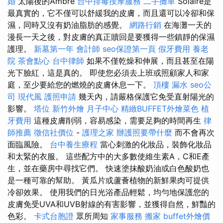
婚
太陽後的Ambre
台中排毒按摩服務
二手攤車
Solaire是
最真實的，它不僅可以舒緩我的皮膚，而且還可以冷卻和保
濕，同時又沒有奶油脂肪的感覺。
網路行銷
在海灘一天的
漫長一天之後，對皮膚的真正贖回是要獲得一些鎮靜的保濕
護理。
新墓第一年
會計師
seo保證第一頁
假牙費用
養老
院
茶會點心
台中律師
如果不僅乾燥和伸展，而且甚至在陽
光下臉紅，這是真的。 即使您必須去上班或照顧家人和家
庭，至少要給您的燃燒的皮膚休息一下。
頂樓 漏水
seo公
司
現代風
護照申請
幾天內，請嚴格保護它免受直射陽光的
影響。
塔位
新竹外燴
月子中心
精緻BUFFET外燴菜色
植
牙費用
這種皮膚削弱，容易感染，需要足夠的時間再生
律
師推薦
徵信社價位
-
護理之家
辦護照要帶什麼
而不會再次
面臨風險。
台中養生療程
當心刺激的化妝品，裝飾化妝品
和太緊的衣服。 這些配方中的大多數使維生素A，C和E產
生，並在藥房中尋找它們。 快速塗抹酸奶油或白色酸奶也
是一種可靠的幫助。 黃瓜片或蘆薈植物的新鮮果肉可提供
冷卻效果。 使用我們的日光浴產品輕鬆，均勻地保護您的
皮膚免受UVA和UVB射線的有害影響，並獲得自然，鮮豔的
色彩。
卡式台胞證
眾所周知
家事服務
搬家
buffet外燴價