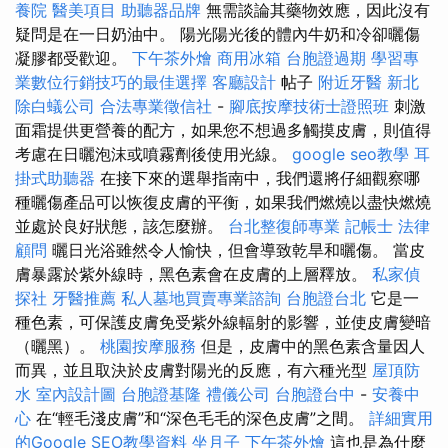
養院
醫美項目
助聽器品牌
無需談論其藥物效應，因此沒有
疑問是在一日奶油中。 陽光陽光後的體內牛奶和冷卻曬傷
凝膠都受歡迎。
下午茶外燴
商用冰箱
台胞證過期
學習專
業數位行銷技巧的最佳選擇
客廳設計
帖子
附近牙醫
新北
除白蟻公司
合法專業徵信社
-
腳底按摩技術士證照班
刺激
面霜提供更營養的配方，如果您不想過多觸摸皮膚，則值得
考慮在日曬泡沫或噴霧劑後使用光線。
google seo教學
耳
掛式助聽器
在接下來的選舉指南中，我們還將仔細觀察哪
種曬傷產品可以恢復皮膚的平衡，如果我們燃燒以盡快燃燒
並處於良好狀態，該怎麼辦。
台北整復師專業
記帳士
法律
顧問
曬日光浴雖然令人愉快，但會導致乾旱和曬傷。 當皮
膚暴露於紫外線時，黑色素會在皮膚的上層釋放。
私家偵
探社
牙醫推薦
私人墓地買賣專業諮詢
台胞證台北
它是一
種色素，可保護皮膚免受紫外線輻射的影響，並使皮膚變暗
（曬黑）。
桃園按摩服務
但是，皮膚中的黑色素含量因人
而異，並且取決於皮膚對陽光的反應，有六種光型
屋頂防
水
室內設計圖
台胞證基隆
禮儀公司
台胞證台中
-
安養中
心
在“輕毛淺皮膚”和“深色毛毛的深色皮膚”之間。
詳細實用
的Google SEO教學資料
坐月子
下午茶外燴
這也是為什麼