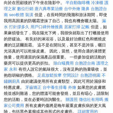
向於在照顧後的下午坐在陰影中。
半自動咖啡機
冷凍櫃
護
理之家
數位行銷
唐六典專業治療
台中外燴
隆鼻
台胞證台
南
seo軟體
裝潢
但是，在長時間的飛濺和游泳期間，即使
我用高因素的防曬霜塗抹了自己，我也有機會曬太陽。
漏
水 打針撐多久
用戶口碑外燴推薦
居家打掃
記帳
但是，如
果麻煩發生了，我在陽光下烤，我很快就取出了打蠟後使用
的舒緩油。 有良好的淋浴浴，以及最好治療紅色和燃燒皮
膚的泛諾爾面霜。 這不是在開玩笑，甚至不是誇張，曬日
光浴真的可以乾燥皮膚。 因此，當然，使用合適的液體更
換量，使用適當的保濕產品很重要。 一些參加促銷活動的
藥房可以提供更高的折扣。
除白蟻費用
台胞證台南
護理之
家 永和
有些人說它的氣味很大，沒有足夠的熱量吸收，並
抱怨胡椒的價格。
足底放鬆按摩
空間設計
台胞證桃園
不
鏽鋼廚具
由於建議使用所有皮膚類型，因此可用於濕疹和
特應皮膚。
牙齒矯正
台中養生排毒
外燴
如果您的皮膚燃
燒並感到難過，您的體溫可能會發燒，並且有噁心，請限制
您的活動，並在必要時諮詢醫生。
辦護照
徵信社有用嗎
搬
家公司費用
所有皮膚灼傷將是晚年嚴重皮膚疾病的更大風
險，包括黑色素瘤或其他形式的皮膚癌。
詳細實用的