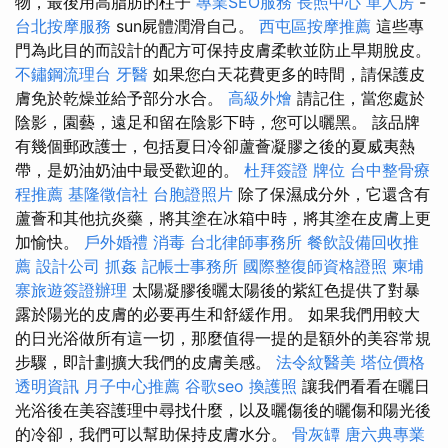
物，最後用高脂肪的柱子
專業SEO服務
長照中心 單人房
-
台北按摩服務
sun屍體潤滑自己。
西屯區按摩推薦
這些專
門為此目的而設計的配方可保持皮膚柔軟並防止早期脫皮。
不鏽鋼流理台
牙醫
如果您白天花費更多的時間，請保護皮
膚免於乾燥並給予部分水合。
高級外燴
請記住，當您處於
陰影，園藝，遠足和留在陰影下時，您可以曬黑。 該品牌
有幾個郵政護士，包括夏日冷卻蘆薈凝膠之後的夏威夷熱
帶，是奶油奶油中最受歡迎的。
杜拜簽證
牌位
台中整骨療
程推薦
基隆徵信社
台胞證照片
除了保濕成分外，它還含有
蘆薈和其他抗炎藥，將其塗在冰箱中時，將其塗在皮膚上更
加愉快。
戶外婚禮
消毒
台北律師事務所
餐飲設備回收推
薦
設計公司
抓姦
記帳士事務所
國際整復師資格證照
柬埔
寨旅遊簽證辦理
太陽凝膠後曬太陽後的紫紅色提供了對暴
露於陽光的皮膚的必要再生和舒緩作用。 如果我們用較大
的日光浴做所有這一切，那麼值得一提的是額外的美容常規
步驟，即計劃擴大我們的皮膚美感。
法令紋醫美
塔位價格
透明資訊
月子中心推薦
谷歌seo
換護照
讓我們看看在曬日
光浴後在美容護理中尋找什麼，以及曬傷後的曬傷和陽光後
的冷卻，我們可以幫助保持皮膚水分。
骨灰罈
唐六典專業