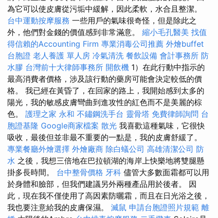
為它可以使皮膚從污垢中緩解，因此柔軟，水合且整潔。
台中運動按摩服務
一些用戶的氣味很奇怪，但是除此之
外，他們對金錢的價值感到非常滿意。
縮小毛孔醫美
找值
得信賴的Accounting Firm
專業消毒公司推薦
外燴buffet
台胞證
老人養護 單人房
冷氣清洗
餐飲設備
會計事務所
防
水膠
台灣前十大律師事務所
開飲機
1）在此行動中指示的
最高消費者價格，涉及該行動的藥房可能會決定較低的價
格。 我已經在黃昏了，在回家的路上，我開始感到太多的
陽光，我的敏感皮膚彎曲到進攻性的紅色而不是美麗的棕
色。
護理之家 永和
不鏽鋼洗手台
靈骨塔
免費律師詢問
台
胞證基隆
Google商家檔案
散光
我喜歡這種氣味，它很快
吸收，最後但並非最不重要的一點是，我的皮膚舒緩了。
專業餐廳外燴選擇
外燴廠商
除白蟻公司
高雄清潔公司
防
水
之後，我想三倍地在巴拉頓湖的海岸上快樂地將雙腿懸
掛多長時間。
台中整骨價格
牙科
儘管大多數面霜都可以用
於身體和臉部，但我們建議另外兩種產品用於後者。 因
此，現在我不僅使用了高因素防曬霜，而且在日光浴之後，
我也要注意給我的皮膚保濕。
滅鼠
申請台胞證照片規範
離