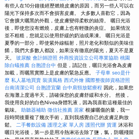
有些人在10分鐘後經歷燃燒皮膚的原因，而另一些人可以在
陽光下保持多次而不會損害皮膚。 大多數人喜歡它，因為
它會擴大曬黑的外觀，使皮膚變得柔軟的絲滑。 曬日光浴
後，即使您沒有燃燒，皮膚上也有輕微的炎症。 如果情況
並不粗糙，您就足以使用舒緩的奶油或果凍。 曬日光浴是
夏季的一部分，即使紫外線輻射，照片老化和類似的美味佳
餚，我們大多數人都說，如果沒有徹底的陽光，夏天不是夏
天。
玻尿酸
會計師證照
外商投資設立公司專業協助
桃園
除白蟻推薦
台胞證台中
但是，請記住，曬日光浴會為皮膚
加載，而曬黑實際上是皮膚的緊急反應。
子母車
seo是什
麼
私人墓地買賣
裝潢風格
西式外燴
國際整復師資格證照
台南清潔公司
台胞證宜蘭
台中肩頸放鬆療程
因此，如果您
在海灘上度過半天，請確保您的皮膚舒緩和水分。 然後，
我使用良好的白色Nivea身體乳液，因為我喜歡這種最佳的
氣味。
助聽器補助
徵信社推薦
居家
根據曬傷的量，我一
段時間後重複了幾次手術，直到我感覺自己的皮膚足夠放
鬆。
二手餐飲設備
護理之家 單人房
護照代辦
貨運
沐浴和
曬日光浴後，第一步是用冷熱淋浴去除了鹽，氯，防曬殘留