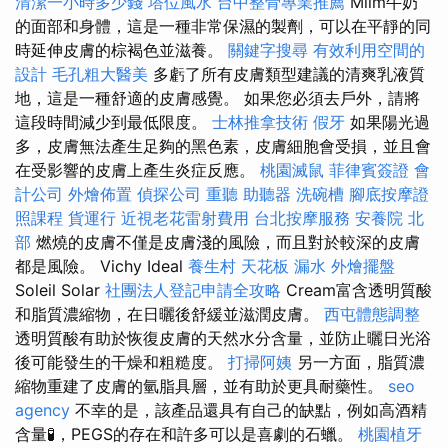
清潔一小時多少錢
塔位風水
台中整骨專業推薦
Milm牛奶
的面部和身體，這是一種非常保濕的製劑，可以在平靜的同
時延伸皮膚的棕褐色並滋養。
關鍵字搜尋
有效利用空間的
設計
毛孔粗大醫美
多虧了所有皮膚類型建議的清爽乳液質
地，這是一種舒適的皮膚感覺。 如果您必須去戶外，請將
這段時間減少到最低限度。
士林推拿技術
假牙
如果陽光過
多，皮膚無法產生足夠的黑色素，皮膚細胞會受損，並且會
在受影響的皮膚上產生炎症反應。
桃園滅鼠
菲律賓簽證
會
計公司
外燴佈置
偵探公司
重聽 助聽器
洗碗槽
腳底按摩證
照課程
貨運行
近視老花雷射費用
台北按摩服務
安養院 北
部
燃燒的皮膚不僅是皮膚淺的風險，而且對於較深的皮膚
都是風險。 Vichy Ideal
養生村
天花板 漏水
外燴擺盤
Soleil Solar
社團法人登記申請全攻略
Cream富含透明質酸
和脂質濃縮物，在日曬後舒緩並滋潤皮膚。
西屯體態調整
透明質酸有助於恢復皮膚的天然水分含量，並防止曬日光浴
後可能發生的干燥和粗糙度。
打掃阿姨
另一方面，脂質濃
縮物重建了皮膚的氫脂具層，並有助於更具耐藥性。
seo
agency
不幸的是，該產品還具有自己的缺點，例如高酒精
含量🧪，PEGS的存在和許多可以是喜劇的石蠟。
桃園植牙