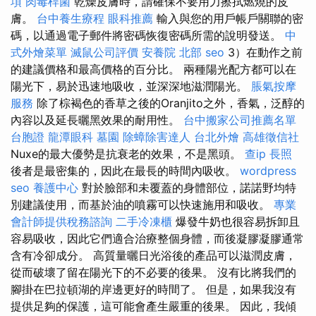
項
肉毒桿菌
乾燥皮膚時，請確保不要用力擦拭燃燒的皮
膚。
台中養生療程
眼科推薦
輸入與您的用戶帳戶關聯的密
碼，以通過電子郵件將密碼恢復密碼所需的說明發送。
中
式外燴菜單
滅鼠公司評價
安養院 北部
seo
3）在動作之前
的建議價格和最高價格的百分比。 兩種陽光配方都可以在
陽光下，易於迅速地吸收，並深深地滋潤陽光。
脹氣按摩
服務
除了棕褐色的香草之後的Oranjito之外，香氣，泛醇的
內容以及延長曬黑效果的耐用性。
台中搬家公司推薦名單
台胞證
龍潭眼科
墓園
除蟑除害達人
台北外燴
高雄徵信社
Nuxe的最大優勢是抗衰老的效果，不是黑頭。
查ip
長照
後者是最密集的，因此在最長的時間內吸收。
wordpress
seo
養護中心
對於臉部和未覆蓋的身體部位，諾諾野均特
別建議使用，而基於油的噴霧可以快速施用和吸收。
專業
會計師提供稅務諮詢
二手冷凍櫃
爆發牛奶也很容易拆卸且
容易吸收，因此它們適合治療整個身體，而後凝膠凝膠通常
含有冷卻成分。 高質量曬日光浴後的產品可以滋潤皮膚，
從而破壞了留在陽光下的不必要的後果。 沒有比將我們的
腳掛在巴拉頓湖的岸邊更好的時間了。 但是，如果我沒有
提供足夠的保護，這可能會產生嚴重的後果。 因此，我傾