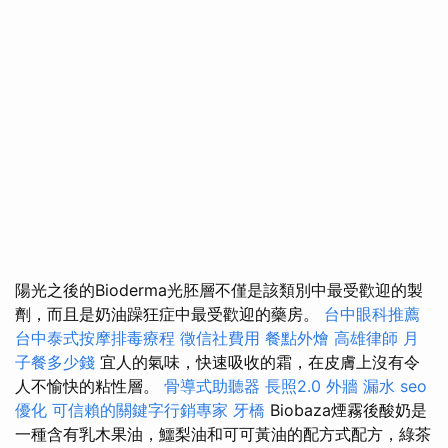
陽光之後的Bioderma光胚層不僅是該類別中最受歡迎的製
劑，而且是奶油躁狂症中最受歡迎的藥房。
台中眼科推薦
台中泰式按摩排毒療程
徵信社費用
餐點外燴
高雄律師
月
子餐多少錢
宜人的氣味，快速吸收的霜，在皮膚上沒有令
人不愉快的粘性層。
骨導式助聽器
長照2.0
外牆 漏水
seo
優化
可信賴的關鍵字行銷專家
牙橋
Biobaza煙霧後酸奶是
一種含有乳木果油，鱷梨油和可可黃油的配方式配方，綠茶