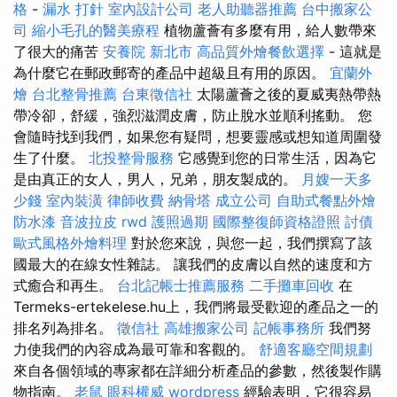
格
-
漏水 打針
室內設計公司
老人助聽器推薦
台中搬家公
司
縮小毛孔的醫美療程
植物蘆薈有多麼有用，給人數帶來
了很大的痛苦
安養院 新北市
高品質外燴餐飲選擇
- 這就是
為什麼它在郵政郵寄的產品中超級且有用的原因。
宜蘭外
燴
台北整骨推薦
台東徵信社
太陽蘆薈之後的夏威夷熱帶熱
帶冷卻，舒緩，強烈滋潤皮膚，防止脫水並順利搖動。 您
會隨時找到我們，如果您有疑問，想要靈感或想知道周圍發
生了什麼。
北投整骨服務
它感覺到您的日常生活，因為它
是由真正的女人，男人，兄弟，朋友製成的。
月嫂一天多
少錢
室內裝潢
律師收費
納骨塔
成立公司
自助式餐點外燴
防水漆
音波拉皮
rwd
護照過期
國際整復師資格證照
討債
歐式風格外燴料理
對於您來說，與您一起，我們撰寫了該
國最大的在線女性雜誌。 讓我們的皮膚以自然的速度和方
式癒合和再生。
台北記帳士推薦服務
二手攤車回收
在
Termeks-ertekelese.hu上，我們將最受歡迎的產品之一的
排名列為排名。
徵信社
高雄搬家公司
記帳事務所
我們努
力使我們的內容成為最可靠和客觀的。
舒適客廳空間規劃
來自各個領域的專家都在詳細分析產品的參數，然後製作購
物指南。
老鼠
眼科權威
wordpress
經驗表明，它很容易