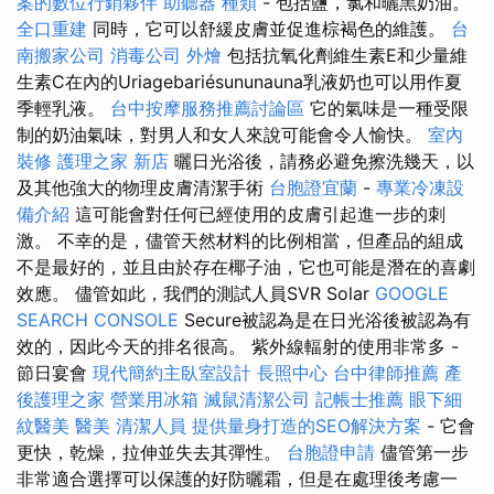
案的數位行銷夥伴
助聽器 種類
- 包括鹽，氯和曬黑奶油。
全口重建
同時，它可以舒緩皮膚並促進棕褐色的維護。
台
南搬家公司
消毒公司
外燴
包括抗氧化劑維生素E和少量維
生素C在內的Uriagebariésununauna乳液奶也可以用作夏
季輕乳液。
台中按摩服務推薦討論區
它的氣味是一種受限
制的奶油氣味，對男人和女人來說可能會令人愉快。
室內
裝修
護理之家 新店
曬日光浴後，請務必避免擦洗幾天，以
及其他強大的物理皮膚清潔手術
台胞證宜蘭
-
專業冷凍設
備介紹
這可能會對任何已經使用的皮膚引起進一步的刺
激。 不幸的是，儘管天然材料的比例相當，但產品的組成
不是最好的，並且由於存在椰子油，它也可能是潛在的喜劇
效應。 儘管如此，我們的測試人員SVR Solar
GOOGLE
SEARCH CONSOLE
Secure被認為是在日光浴後被認為有
效的，因此今天的排名很高。 紫外線輻射的使用非常多 -
節日宴會
現代簡約主臥室設計
長照中心
台中律師推薦
產
後護理之家
營業用冰箱
滅鼠清潔公司
記帳士推薦
眼下細
紋醫美
醫美
清潔人員
提供量身打造的SEO解決方案
- 它會
更快，乾燥，拉伸並失去其彈性。
台胞證申請
儘管第一步
非常適合選擇可以保護的好防曬霜，但是在處理後考慮一