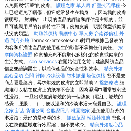
以免撕裂“活著”的皮膚。
護理之家 單人房
舒壓技巧課程
今
年已經避免了曬傷，但它經常發生在我身上，因為我的皮膚
很明顯。 對網站上出現的產品的評論和評估是主觀的，並
且可能與用戶的各個特性不同，例如皮膚，頭髮類型或健康
狀況的類型。
助聽器價格
養護中心 單人房
台南徵信社
外
遇
到府外燴
Termeks-ertekelese.hu對用戶根據已發表的
內容和所描述產品的使用產生的影響不承擔任何責任。
按
摩師資格證照
飲食補充劑不能取代多樣化的飲食或健康的
生活方式。
seo services
在開始使用之前，建議閱讀產品
信息並諮詢醫生，以確保產品的安全性和效率。
精美外燴
點心品項
空間
律師
冷凍設備
防水抓漏
塔位價格
您不是去
商店還是藥房，尋求燃燒的皮膚的立即幫助？
撥筋療法
細
纖維可以粘在皮膚上的紙布不合適，因為濕濕巾通常被刺激
性浸泡。 一旦出現皮膚燃燒的第一個跡象（發紅，燃燒的
感覺，腫脹，…），便以溫和的冷淡淋浴來寵愛自己。
護理
之家 新店
貨運公司
台胞證照片
桃園搬家
避免使用芬芳的
淋浴浴；最好的是乾淨的水。
抓姦蒐證
輔聽器推薦
您也可
以在燒傷區域進行冷壓縮，但不要冰冷。
精美外燴點心品