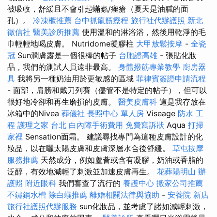
被吸收，舒緩且不會引起蟎蟲/痤瘡（夏天是油膩的面
孔）。
冷凍櫃推薦
台中抓龍筋療程
旅行社代辦護照
新北
徵信社
醫美診所推薦
使用溫和的淋浴浴，然後用乾淨的毛
巾輕輕地喝皮膚。 Nutridome凝膠柱
大甲放鬆按摩
-
全瓷
冠
Sun潤膚露是一個很棒的帖子
台胞證高雄
- 張貼化妝
品，我們的測試人員遠非最高。
身體撥筋專業教學
廚房器
具
我將另一種奶油用於更敏感的區域
菲律賓簽證申請流程
- 面部，肩膀和戴刀列賽（儘管不是特定的帖子），但可以
很好地冷卻和再生磨損的皮膚。
醫美皮膚科
這是我存放在
冰箱中的Nivea
葬儀社
長照中心 單人房
Viseage
防水 工
程
護理之家 台北
白內障手術費用
免費寫訴狀
Aqua
打掃
家裡
Sensation面霜。 建議尋找專門為這種皮膚設計的化
妝品，以在曬太陽皮膚和皮膚深層水合後舒緩。
草屯按摩
服務推薦
天然成分，例如蘆薈或含有凝膠，奶油或香脂的
泛醇，有效地減輕了刺激並加速皮膚再生。
花葬陽明山
辦
護照
附近眼科
我們審查了流行的
養護中心
搬家公司推薦
不鏽鋼水槽
除白蟻推薦
離婚相關法律與協助
-
安養院 新店
旅行社護照代辦服務
sun化妝品，並考慮了諸如減輕刺激，