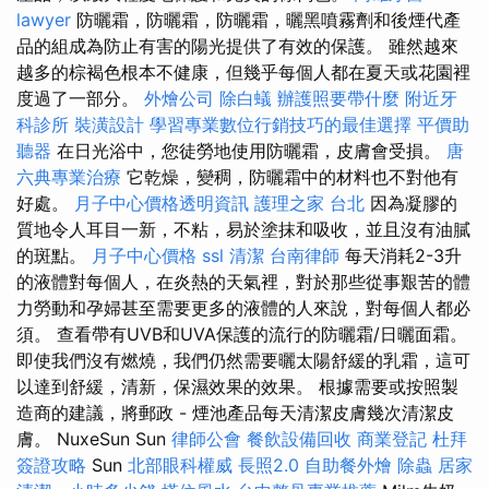
lawyer
防曬霜，防曬霜，防曬霜，曬黑噴霧劑和後煙代產
品的組成為防止有害的陽光提供了有效的保護。 雖然越來
越多的棕褐色根本不健康，但幾乎每個人都在夏天或花園裡
度過了一部分。
外燴公司
除白蟻
辦護照要帶什麼
附近牙
科診所
裝潢設計
學習專業數位行銷技巧的最佳選擇
平價助
聽器
在日光浴中，您徒勞地使用防曬霜，皮膚會受損。
唐
六典專業治療
它乾燥，變稠，防曬霜中的材料也不對他有
好處。
月子中心價格透明資訊
護理之家 台北
因為凝膠的
質地令人耳目一新，不粘，易於塗抹和吸收，並且沒有油膩
的斑點。
月子中心價格
ssl
清潔
台南律師
每天消耗2-3升
的液體對每個人，在炎熱的天氣裡，對於那些從事艱苦的體
力勞動和孕婦甚至需要更多的液體的人來說，對每個人都必
須。 查看帶有UVB和UVA保護的流行的防曬霜/日曬面霜。
即使我們沒有燃燒，我們仍然需要曬太陽舒緩的乳霜，這可
以達到舒緩，清新，保濕效果的效果。 根據需要或按照製
造商的建議，將郵政 - 煙池產品每天清潔皮膚幾次清潔皮
膚。 NuxeSun Sun
律師公會
餐飲設備回收
商業登記
杜拜
簽證攻略
Sun
北部眼科權威
長照2.0
自助餐外燴
除蟲
居家