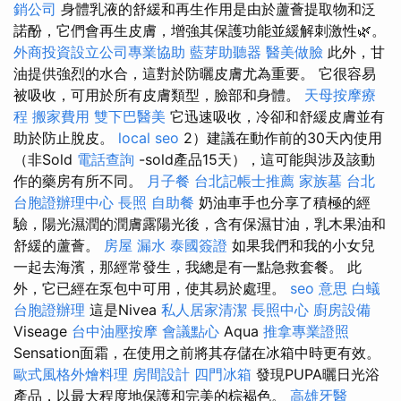
銷公司
身體乳液的舒緩和再生作用是由於蘆薈提取物和泛
諾酚，它們會再生皮膚，增強其保護功能並緩解刺激性🌿。
外商投資設立公司專業協助
藍芽助聽器
醫美做臉
此外，甘
油提供強烈的水合，這對於防曬皮膚尤為重要。 它很容易
被吸收，可用於所有皮膚類型，臉部和身體。
天母按摩療
程
搬家費用
雙下巴醫美
它迅速吸收，冷卻和舒緩皮膚並有
助於防止脫皮。
local seo
2）建議在動作前的30天內使用
（非Sold
電話查詢
-sold產品15天），這可能與涉及該動
作的藥房有所不同。
月子餐
台北記帳士推薦
家族墓
台北
台胞證辦理中心
長照
自助餐
奶油車手也分享了積極的經
驗，陽光濕潤的潤膚露陽光後，含有保濕甘油，乳木果油和
舒緩的蘆薈。
房屋 漏水
泰國簽證
如果我們和我的小女兒
一起去海濱，那經常發生，我總是有一點急救套餐。 此
外，它已經在泵包中可用，使其易於處理。
seo 意思
白蟻
台胞證辦理
這是Nivea
私人居家清潔
長照中心
廚房設備
Viseage
台中油壓按摩
會議點心
Aqua
推拿專業證照
Sensation面霜，在使用之前將其存儲在冰箱中時更有效。
歐式風格外燴料理
房間設計
四門冰箱
發現PUPA曬日光浴
產品，以最大程度地保護和完美的棕褐色。
高雄牙醫