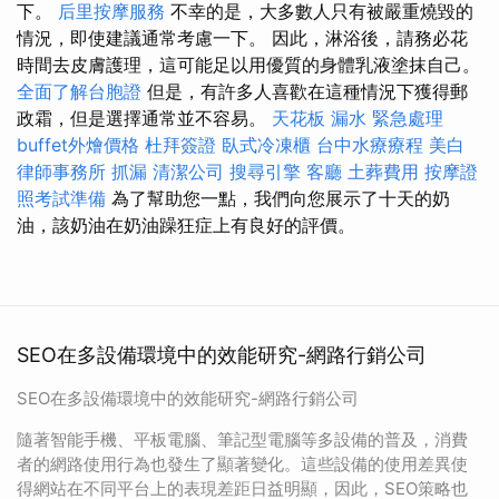
下。
后里按摩服務
不幸的是，大多數人只有被嚴重燒毀的
情況，即使建議通常考慮一下。 因此，淋浴後，請務必花
時間去皮膚護理，這可能足以用優質的身體乳液塗抹自己。
全面了解台胞證
但是，有許多人喜歡在這種情況下獲得郵
政霜，但是選擇通常並不容易。
天花板 漏水 緊急處理
buffet外燴價格
杜拜簽證
臥式冷凍櫃
台中水療療程
美白
律師事務所
抓漏
清潔公司
搜尋引擎
客廳
土葬費用
按摩證
照考試準備
為了幫助您一點，我們向您展示了十天的奶
油，該奶油在奶油躁狂症上有良好的評價。
SEO在多設備環境中的效能研究-網路行銷公司
SEO在多設備環境中的效能研究-網路行銷公司
隨著智能手機、平板電腦、筆記型電腦等多設備的普及，消費
者的網路使用行為也發生了顯著變化。這些設備的使用差異使
得網站在不同平台上的表現差距日益明顯，因此，SEO策略也