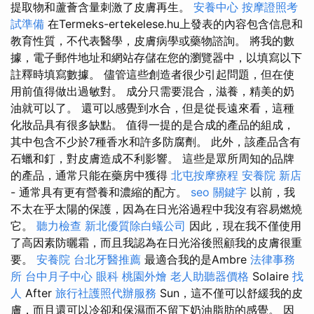
提取物和蘆薈含量刺激了皮膚再生。
安養中心
按摩證照考
試準備
在Termeks-ertekelese.hu上發表的內容包含信息和
教育性質，不代表醫學，皮膚病學或藥物諮詢。 將我的數
據，電子郵件地址和網站存儲在您的瀏覽器中，以填寫以下
註釋時填寫數據。 儘管這些創造者很少引起問題，但在使
用前值得做出過敏對。 成分只需要混合，滋養，精美的奶
油就可以了。 還可以感覺到水合，但是從長遠來看，這種
化妝品具有很多缺點。 值得一提的是合成的產品的組成，
其中包含不少於7種香水和許多防腐劑。 此外，該產品含有
石蠟和釘，對皮膚造成不利影響。 這些是眾所周知的品牌
的產品，通常只能在藥房中獲得
北屯按摩療程
安養院 新店
- 通常具有更有營養和濃縮的配方。
seo 關鍵字
以前，我
不太在乎太陽的保護，因為在日光浴過程中我沒有容易燃燒
它。
聽力檢查
新北優質除白蟻公司
因此，現在我不僅使用
了高因素防曬霜，而且我認為在日光浴後照顧我的皮膚很重
要。
安養院
台北牙醫推薦
最適合我的是Ambre
法律事務
所
台中月子中心
眼科
桃園外燴
老人助聽器價格
Solaire
找
人
After
旅行社護照代辦服務
Sun，這不僅可以舒緩我的皮
膚，而且還可以冷卻和保濕而不留下奶油脂肪的感覺。 因