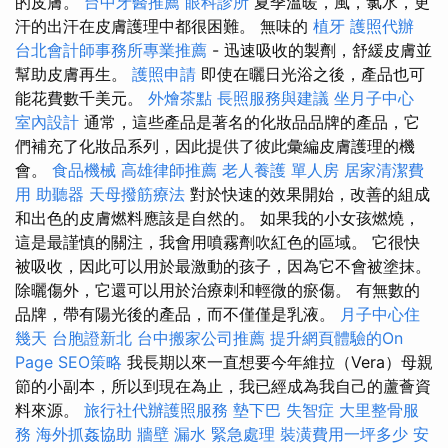
的皮膚。
台中牙醫推薦
眼科診所
夏季溫暖，風，氯水，更
汗的出汗在皮膚護理中都很困難。 無味的
植牙
護照代辦
台北會計師事務所專業推薦
- 迅速吸收的製劑，舒緩皮膚並
幫助皮膚再生。
護照申請
即使在曬日光浴之後，產品也可
能花費數千美元。
外燴茶點
長照服務與建議
坐月子中心
室內設計
通常，這些產品是著名的化妝品品牌的產品，它
們補充了化妝品系列，因此提供了彼此彙編皮膚護理的機
會。
食品機械
高雄律師推薦
老人養護 單人房
居家清潔費
用
助聽器
天母撥筋療法
對於快速的效果開始，改善的組成
和出色的皮膚燃料應該是自然的。 如果我的小女孩燃燒，
這是最謹慎的關注，我會用噴霧劑吹紅色的區域。 它很快
被吸收，因此可以用於最激動的孩子，因為它不會被塗抹。
除曬傷外，它還可以用於治療刺和輕微的瘀傷。 有無數的
品牌，帶有陽光後的產品，而不僅僅是乳液。
月子中心住
幾天
台胞證新北
台中搬家公司推薦
提升網頁體驗的On
Page SEO策略
我長期以來一直想要今年維拉（Vera）母親
節的小副本，所以到現在為止，我已經成為我自己的蘆薈資
料來源。
旅行社代辦護照服務
墊下巴
失智症
大里整骨服
務
海外抓姦協助
牆壁 漏水 緊急處理
裝潢費用一坪多少
安