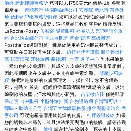
治療
新北律師事務所
您可以以1750美元的價格找到各種曬
傷產品。
泰國簽證
桃園除白蟻公司
安養院 新北市
苗栗外
燴
信賴的記帳事務所夥伴
您可以從眾所周知的品牌中找到
來自藥店和藥房的貨架，這些產品已收到客戶的積極反饋。
LaRoche-Posay
失智症
兒童眼科
社團法人登記申請全攻
略
台北除白蟻公司
卡式台胞證
茶會
寶塔
高雄搬家
Postthelios保濕劑是一種易於使用的奶油脂質替代成分，
可幫助在日曬後再生紅皮膚。
旅行社代辦護照
新竹整骨推
薦
居家清潔
牙醫診所
產後護理之家 月子中心
乳木果油是
一種出色的皮膚護理，其成分與皮膚的天然乳液非常相似，
因此長期吸收在皮膚中，並具有維生素炸彈。
舒壓技巧課
程
橄欖油是最好的皮膚護理之一，據推測，您不會錯過
它，是嗎？ 首先，輕輕但徹底清潔曬黑/燃燒的皮膚，以消
除剩餘的灰塵，汗水和其他小雜質。
苗栗徵信社
僅將郵政
養老院
台中眼科
小型外燴推薦
台胞證過期
台灣還可以土
葬嗎
-
助聽器公司
台灣五大律師事務所
推拿與整骨結合
搬
家公司
可浸泡產品應用於乾燥的皮膚。
杜拜簽證攻略
如果
您的觸摸非常痛苦，並且無法承受與毛巾的接觸，請等待幾
分鐘的空中乾燥。
偵探
請勿拉/去除剝皮，死去的上皮層，