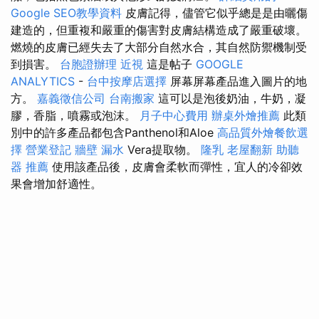
Google SEO教學資料
皮膚記得，儘管它似乎總是是由曬傷
建造的，但重複和嚴重的傷害對皮膚結構造成了嚴重破壞。
燃燒的皮膚已經失去了大部分自然水合，其自然防禦機制受
到損害。
台胞證辦理
近視
這是帖子
GOOGLE
ANALYTICS
-
台中按摩店選擇
屏幕屏幕產品進入圖片的地
方。
嘉義徵信公司
台南搬家
這可以是泡後奶油，牛奶，凝
膠，香脂，噴霧或泡沫。
月子中心費用
辦桌外燴推薦
此類
別中的許多產品都包含Panthenol和Aloe
高品質外燴餐飲選
擇
營業登記
牆壁 漏水
Vera提取物。
隆乳
老屋翻新
助聽
器 推薦
使用該產品後，皮膚會柔軟而彈性，宜人的冷卻效
果會增加舒適性。