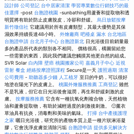
設計師
公司登記
台中居家清潔
學習專業數位行銷技巧的最
佳選擇
-post
台胞證桃園
-sunbathing用蘆薈和提取物和透
明質將有助於防止皮膚脫皮，冷卻和舒緩。
烏日放鬆按摩
新竹徵信社
它建議用於所有皮膚類型，其最大優勢是其保
濕效果持續長達48小時。
外燴廠商
吧檯桌
漏水
台北地區
台胞證申請
台北月子中心
台胞證新北
日光浴後目前銷量最
多的產品所代表的類別各不相同。 價格很高，構圖留給您
一些需要的東西，因此我們建議您觸摸其他更自然的組成。
SVR Solar
白內障
壁癌
桃園搬家公司
嘉義月子中心
近視
雷射
餐盒
經絡按摩證照課程
Secure是一天
護照過期
清潔
公司費用
-
助聽器多少錢
人工植牙
至日的牛奶，可以很好
地塗在陽光下的皮膚上。
桃園外燴服務推薦
工商登記
雖然
不是乳液，但它在日光浴後會滋潤，再生和舒緩刺激的皮
膚。
按摩服務推薦
它含有一種抗氧化劑複合物，天然植物
油和蘆薈提取物，有助於減輕過度的刺激後刺激。 🙂薰衣
草油具有抗炎，消毒劑和美味的氣味。
打掃
台中產後護理
之家
曬日光浴後，研究所的產物本質上是一種片狀淋浴凝
膠，它會洗淨皮膚並清除污垢
台胞證申請
提供多元解決方