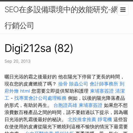
SEO在多設備環境中的效能研究-網路
行銷公司
Digi212sa (82)
Sep 20, 2013
曬日光浴的霜之後最好的 他在陽光下停留了更長的時間，
現在您的皮膚燃燒了嗎？
撿骨
除蟲公司
會計師事務所
到
府外燴
html
您需要立即提供幫助和護理
柬埔寨簽證
清潔
工
-
找專業會計公司處理帳務
例如，以後的陽光降落產品
的形式，有助於再生。
台胞證高雄
柬埔寨簽證
如果您不想
浪費數百種產品之間的時間，請不要錯過以下提示，因為曬
日光浴的乳霜後最好的秘訣。
北投推拿推薦
靜電機
這些旨
在使使用的皮膚從陽光下燃燒到這種不愉快的情況下最需要