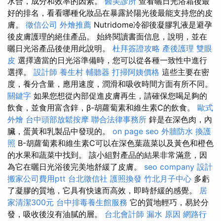
水合，成分和效率的因素。
醫美診所
查看曬日光浴霜後最
好的排名，看看哪種化妝品在暴露於陽光後最能支持您的皮
膚。
徵信公司
外燴推薦
Nutridome冷卻後凝膠乳液是避孕
後皮膚護理的絕佳產品。 始終閱讀書面信息，說明，並在
曬日光浴產品後使用此說明。
杜拜簽證攻略
產後護理
雙眼
皮
選擇適當的日光浴準備時，您可以從各種一致性中進行
選擇。
設計師
養生村
輔聽器
打掃阿姨價格
這些主要在密
度，養分含量，應用速度，潤滑和吸收時間方面有所不同。
關鍵字
如果您想從內部促進皮膚再生，請確保您喝足夠的
飲食，並食用富含鋅，β-胡蘿蔔素和維生素C的飲食。
歐式
外燴
台中頭部放鬆按摩
聯合法律事務所
鋅是在深色肉，內
臟，蛋黃和乳製品中發現的。
on page seo
外牆防水
換護
照
Β-胡蘿蔔素和維生素C可以在深色葉蔬菜以及黃色和橙色
的水果和蔬菜中找到。 該小組對產品的結果非常滿意，因
為它在曬日光浴後完美地舒緩了皮膚。
seo company
設計
搬家公司費用ptt
台北徵信社
護照換發
竹北月子中心
多虧
了凝膠的質地，它具有快速而高效，即時舒緩的感覺。
居
家清潔300元
台中排毒養生館服務
它的質地輕巧，易於分
發，吸收後沒有油膩的層。
台北會計師
漏水 原因
網路行