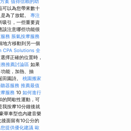
方案
值得信賴的助
品可以為您帶來數十
只是為了放鬆。
專注
所吸引，一些重要資
應該注意哪些功能很
家服務
脹氣按摩服務
個地方移動到另一個
m CPA Solutions
全
選擇正確的位置時，
服務推薦討論區
如果
多功能，加熱、抽
誕田園詩。
桃園搬家
助聽器服務
推薦最值
按摩服務
10
如何進行
和的間歇性運動，可
我按摩10分鐘後就
豪華車型也內建音樂
後面留有10公分的
為您提供優化建議
歐