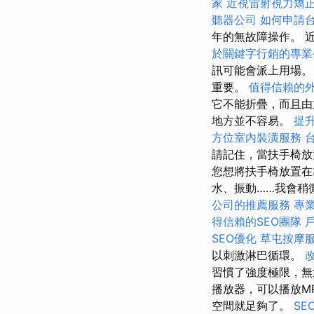
家
近視雷射視力矯
聽器公司
如何申請
年的無故障操作。 
於關鍵字行銷的專業
訊可能會派上用場
重要。
值得信賴的
它不能折疊，而且由
地方並不容易。
提升
方位室內裝潢服務
請記住，當扶手椅放
您想將扶手椅放置在
水、振動……我會稍
公司的推薦服務
專
得信賴的SEO團隊
SEO優化
草屯按摩
以刺激淋巴循環。
習慣了強度極限，
播放器，可以播放M
空間就足夠了。
SE