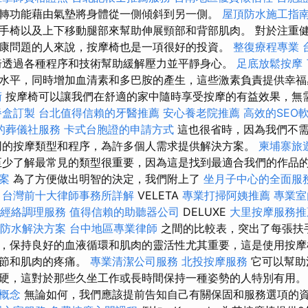
轉功能藉由氣墊將身體從一側傾斜到另一側。
屋頂防水施工指
手椅以及上下移動腿部來幫助伸展頸部和背部肌肉。 對於注重
康問題的人來說，按摩椅也是一項很好的投資。
整復療程專業
透過各種程序和技術幫助緩解壓力並平靜身心。
足底放鬆按摩
水平，同時增加血清素和多巴胺的產生，這些激素負責提供幸
術
按摩椅可以讓我們在舒適的家中隨時享受按摩的有益效果，無
餐盒訂製
台北值得信賴的牙醫推薦
安心養老院推薦
高效的SEO
的葬儀社服務
卡式台胞證的申請方式
這也很省時，因為我們不需
同的按摩類型和程序，為許多個人需求提供解決方案。
柬埔寨旅
少了解最常見的類型很重要，因為這是找到最適合我們的作品
案
為了方便做出明智的決定，我們附上了
坐月子中心的全面服
台灣前十大律師事務所詳解
VELETA
專業打掃阿姨推薦
專業室
經絡調理服務
值得信賴的助聽器公司
DELUXE
大里按摩服務
防水解決方案
台中地區專業律師
之間的比較表，突出了每張扶
，保持良好的血液循環和肌肉的靈活性尤其重要，這是使用按摩
關節和肌肉的疼痛。
專業清潔公司服務
北投按摩服務
它可以幫助
硬，這對於那些久坐工作或長時間保持一種姿勢的人特別有用
心概念
無論如何，我們應該提前告知自己有關保固和服務選項的