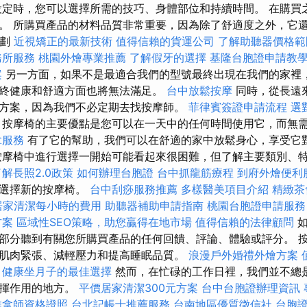
定時，您可以選擇所需的技巧、身體部位和持續時間。 在購買
。 所購買產品的材料品質非常重要，因為除了舒適度之外，它
企劃
近視矯正的最新技術
值得信賴的貨運公司
了解助聽器價格範
務所服務
桃園外燴專業推薦
了解假牙的選擇
基隆台胞證申請教
案
另一方面，如果不是最適合我們的型號最終出現在我們的家裡
終健康和舒適方面也將無法滿足。
台中放鬆按摩
同時，從長遠
方案，因為我們不必定期去找按摩師。
菲律賓簽證申請流程
選
按摩椅的主要優點是您可以在一天中的任何時間使用它，而無
拿服務
有了它的幫助，我們可以在舒適的家中放鬆身心，享受它
按摩椅中進行選擇一開始可能看起來很困難，但了解主要類別、
了解長照2.0政策
如何辦理台胞證
台中抓龍筋療程
到府外燴便利
您選擇新的按摩椅。
台中刮痧服務推薦
多樣醫美項目介紹
精緻茶
居家清潔每小時的費用
助聽器補助申請指南
桃園台胞證申請服務
方案
區域性SEO策略，助您贏得在地市場
值得信賴的法律顧問
如
部分聽到有關您所購買產品的任何回饋、評論、體驗或評分。 
肌肉緊張、減輕壓力和提高睡眠品質。
浪漫戶外婚禮外燴方案
健康坐月子的最佳選擇
然而，在忙碌的工作日裡，我們並不總
發揮作用的地方。
平價居家清潔300元方案
台中台胞證辦理資訊
推拿師資格證照
台北記帳士推薦服務
台南地區優質徵信社
台胞