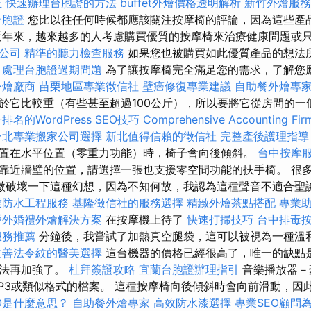
正
快速辦理台胞證的方法
buffet外燴價格透明解析
新竹外燴服務
台胞證
您比以往任何時候都應該關注按摩椅的評論，因為這些產
近年來，越來越多的人考慮購買優質的按摩椅來治療健康問題或
公司
精準的聽力檢查服務
如果您也被購買如此優質產品的想法
。
處理台胞證過期問題
為了讓按摩椅完全滿足您的需求，了解您
外燴廠商
苗栗地區專業徵信社
壁癌修復專業建議
自助餐外燴專
於它比較重（有些甚至超過100公斤），所以要將它從房間的一
排名的WordPress SEO技巧
Comprehensive Accounting Fir
台北專業搬家公司選擇
新北值得信賴的徵信社
完整產後護理指導
置在水平位置（零重力功能）時，椅子會向後傾斜。
台中按摩
靠近牆壁的位置，請選擇一張也支援零空間功能的扶手椅。 很
微破壞一下這種幻想，因為不知何故，我認為這種聲音不適合聖
業防水工程服務
基隆徵信社的服務選擇
精緻外燴茶點搭配
專業
戶外婚禮外燴解決方案
在按摩機上待了
快速打掃技巧
台中排毒
服務推薦
分鐘後，我嘗試了加熱真空腿袋，這可以被視為一種溫
改善法令紋的醫美選擇
這台機器的價格已經很高了，唯一的缺點是
無法再加強了。
杜拜簽證攻略
宜蘭台胞證辦理指引
音樂播放器－
P3或類似格式的檔案。 這種按摩椅向後傾斜時會向前滑動，因此
O是什麼意思？
自助餐外燴專家
高效防水漆選擇
專業SEO顧問