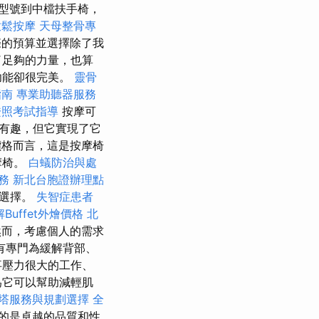
型號到中檔扶手椅，
放鬆按摩
天母整骨專
的預算並選擇除了我
了足夠的力量，也算
功能卻很完美。
靈骨
指南
專業助聽器服務
證照考試指導
按摩可
有趣，但它實現了它
價格而言，這是按摩椅
摩椅。
白蟻防治與處
服務
新北台胞證辦理點
行選擇。
失智症患者
Buffet外燴價格
北
而，考慮個人的需求
有專門為緩解背部、
事壓力很大的工作、
為它可以幫助減輕肌
塔服務與規劃選擇
全
的是卓越的品質和性