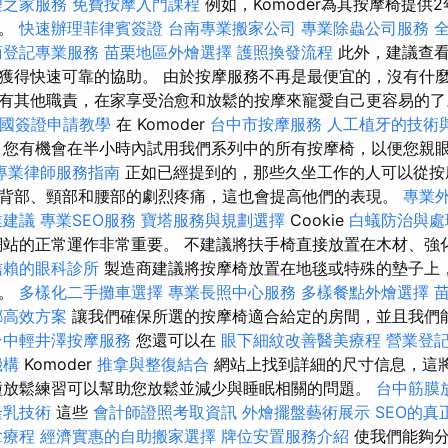
理之家服務
免費按摩入門課程
例如，Komoder為其按摩椅提供
質。
快速辦理菲律賓簽證
台南專業搬家公司
專業除蟲公司服務
商登記專業服務
苗栗地區外燴選擇
護照換發流程
此外，建議查看
獲得快速可靠的協助。 由於按摩服務不再是最便宜的，沒有什
有其他職責，在家享受治愈和放鬆的按摩來寵愛自己更容易的
國簽證申請教學
在 Komoder
台中市按摩服務
人工植牙的技術
您有機會在半小時內試用我們系列中的所有按摩椅，以便您親
專業律師服務指南
正如已經提到的，那些久坐工作的人可以從按
背部、頸部和腰部的劇烈疼痛，這也會提高他們的表現。
專業
業建議
專業SEO服務
寶塔服務與規劃選擇
Cookie
白蟻防治與處
站的正常運作非常重要。 不建議將扶手椅直接放置在木材、強
信賴的眼科診所
製造商建議將按摩椅放置在地毯或特殊的墊子上
的。
多樣化二手攤車選擇
專業長照中心服務
多樣餐點外燴選擇
螂高效方案
讓我們確保所選的按摩椅適合給定的房間，並且我們
台中輕井澤按摩服務
您還可以在
眼下細紋改善醫美療程
營業登
機構
Komoder
推拿與整復結合
網站上找到詳細的尺寸信息，這
種放鬆練習可以幫助您放鬆並減少與睡眠相關的問題。
台中筋膜
隆乳技術
這些
會計師證照考取資訊
外燴擺盤藝術展示
SEO的真
拿療程
經濟實惠的自助搬家選擇
牌位安置服務介紹
使我們能夠分