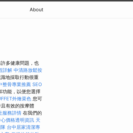
About
防許多健康問題，也
程詳解
中清路放鬆按
識地採取行動很重
中整骨專業推薦
SEO
和功能，以便您選擇
UFFET外燴菜色
您可
特且有效的按摩體
社服務詳情
在我們的
中心價格透明資訊
天
團隊
台中居家清潔專