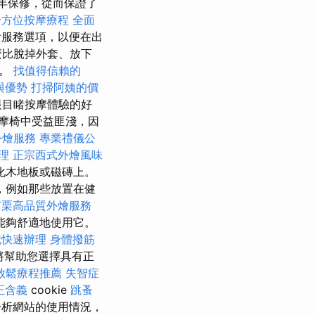
2年保修，從而保證了
全方位按摩療程
全面
服務選項，以便在出
麼比脫掉外套、放下
了。
找值得信賴的
與優勢
打掃阿姨的價
眼目睹按摩體驗的好
摩椅中受益匪淺，因
外燴服務
專業禮儀公
理
正宗西式外燴風味
化木地板或磁磚上。
，例如那些放置在健
苗栗高品質外燴服務
能夠舒適地使用它。
記快速辦理
身體撥筋
將幫助您選擇具有正
放鬆療程推薦
失智症
正含義
cookie
跳蚤
析網站的使用情況，