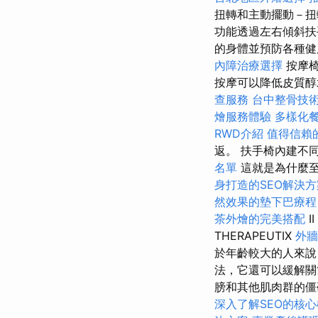
扭轉和主動擺動－扭
功能透過左右傾斜扶
的身體並預防各種健
內障治療選擇
按摩椅
按摩可以降低皮質醇
查服務
台中整骨技
燴服務體驗
多樣化
RWD介紹
值得信賴
返。 扶手椅內建不
名單
這就是為什麼至
身打造的SEO解決方
然效果的墊下巴療程
茶外燴的完美搭配
II
THERAPEUTIX
外牆
於年齡較大的人來說
法，它還可以緩解
膀和其他肌肉群的僵
深入了解SEO的核