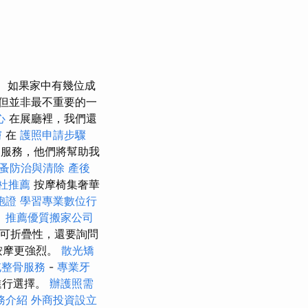
如果家中有幾位成
但並非最不重要的一
心
在展廳裡，我們還
膚
在
護照申請步驟
們服務，他們將幫助我
蚤防治與清除
產後
社推薦
按摩椅集奢華
胞證
學習專業數位行
。
推薦優質搬家公司
可折疊性，還要詢問
按摩更強烈。
散光矯
屯整骨服務
-
專業牙
進行選擇。
辦護照需
務介紹
外商投資設立