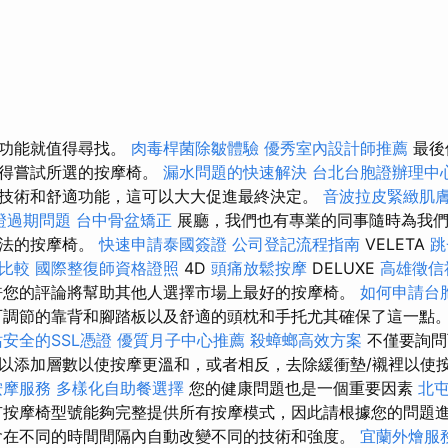
個功能就值得尋找。
肉毒桿菌除皺體驗
優秀室內設計師推薦
最後
值得嘗試所選的按摩椅。
漏水問題的快速解決
台北台胞證辦理中
技術和舒適功能，這可以大大促進最終決定。
音波拉皮緊緻肌
證過期問題
台中骨盆矯正
展廳，我們也有專業的同事隨時為我
想法的按摩椅。
快速申請泰國簽證
公司登記流程指南
VELETA
跳
比較
國際整復師資格證照
4D
頭痛放鬆按摩
DELUXE
高雄徵信
許您的評論將幫助其他人選擇市場上最好的按摩椅。
如何申請台
調節的靠背和腳踏板以及舒適的頭枕和手托尤其確保了這一點
安全的SSL憑證
優質月子中心推薦
殺蟑螂高效方案
不僅要詢問
以添加層數以使按摩更溫和，或者相反，去除緩衝墊/襯裡以使
按摩服務
多樣化自助餐選擇
您的健康問題也是一個重要因素
北
按摩椅型號能夠完整提供所有按摩模式，因此請根據您的問題
在不同的時間間隔內自動改變不同的技術和強度。
宜蘭外燴服