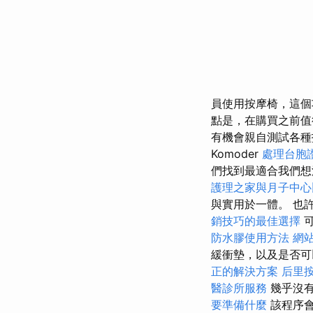
員使用按摩椅，這
點是，在購買之前
有機會親自測試各種
Komoder
處理台胞
們找到最適合我們
護理之家與月子中心
與實用於一體。 也
銷技巧的最佳選擇
可
防水膠使用方法
網站
緩衝墊，以及是否可
正的解決方案
后里
醫診所服務
幾乎沒有
要準備什麼
該程序會