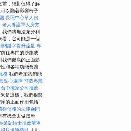
之前，絕對值得了解
還可以顯著影響椅子
圍
長照中心單人房
學
老人養護單人房方
，我們將無法充分利
來看，它可能是一個
對關鍵字提升流量
專
需前往專門的沙龍或
對我們健康的正面影
特性和各種功能會讓
服務
我們希望我們能
會點心選擇
打造專業
台中搬家公司推薦
果是這樣，我們很樂
按摩的正面作用包括
值得信賴的法律顧問
是有機會去做按摩
專業記帳士推薦清單
證照片規範指引
主動