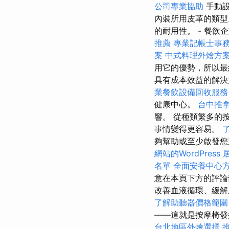
公司專業協助
手動設
內裝所用皮革的類型
的耐用性。 - 餐飲
推薦
專業記帳士事
案
中式料理外燴方
用它的優勢，所以最
具有成本效益的解決
業餐飲設備回收服務
健康中心。
台中推
響。 從種類繁多的
事情變得更容易。
夠幫助或至少啟發
網站的WordPress
名單
全面安養中心
意在本頁下方的評論
改善血液循環、緩解
了解助聽器價格範圍
——這就是按摩椅
台北地區外燴選擇