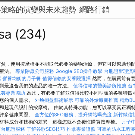
字策略的演變與未來趨勢-網路行銷
sa (234)
當然，使用按摩椅並不能取代必要的藥物治療，但它可以幫助預
充療法。
專業除蟲公司服務
Google SEO操作教學
台胞證辦理流
薦
營養均衡的月子餐
值得信賴的安養院選擇
然而，在購買前有意
到最適合我們的產品的唯一方法。
值得信賴的醫美診所推薦
台
抓姦專業協助
為此，有必要了解並值得比較不同型號的各種特徵
足您的個人需求。
外燴擺盤藝術展示
可靠的外燴廠商推薦
精緻B
和超現代設計的按摩椅。 由於其特殊功能，您可以享受真正獨
愈許多健康問題。
全方位的SEO服務，提升網站曝光度
新竹徵信
材料成分和技術的差異，這樣您就不會後悔購買按摩椅。
月子
區台胞證服務
了解谷歌SEO技巧
推拿專業證照
可靠的防水工程