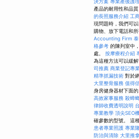
決方案
專業產後護
產品的耐用性和品
的長照服務介紹
工
現問題時，我們可以
購物、放下電話和所
Accounting Firm
泰
格參考
的陳列室中，
處。
按摩療程介紹
為這種方法可以緩解
司推薦
商業登記專
精準抓漏技術
對於網
大里整骨服務
值得
身房健身器材下面
高效家事服務
殺蟑
律師收費透明說明
專業教學
頂尖SEO
確參數的型號。 這
患者專業照護
專業
防治與清除
大里推