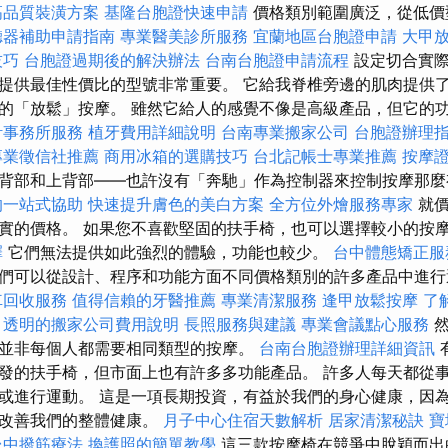
高品質裝潢方案
基隆台胞證快速申請
價格類別範圍廣泛，從低價
聽器補助申請指南
專業醫美診所服務
宜蘭地區台胞證申請
大甲
技巧
台胞證過期後的解決辦法
台南台胞證申請流程
設定切合實際
提供最佳性價比的型號非常重要。 它給我脊椎旁邊的肌肉提供
的「放鬆」按摩。 雖然它給人的感覺不像是高級產品，但它的
計事務所服務
植牙費用詳細說明
台南專業搬家公司
台胞證辦理
專業徵信社推薦
商用冰箱的選購技巧
台北記帳士專業推薦
按摩
背部和上背部——也許沒有「奔馳」作為控制器來控制按摩那麼
的一站式協助
快速提升膚色的美白方案
全方位外燴服務專家
就
實的價格。 如果您不喜歡堅固的扶手椅，也可以選擇較小的按
擇
它們無法提供如此強烈的體驗，功能也較少。
台中體態矯正
們可以從設計、程序和功能方面不同價格類別的許多產品中進
車回收服務
值得信賴的牙醫推薦
專業清潔服務
逢甲放鬆按摩
了解
透明的搬家公司費用說明
長照服務與建議
專業會議點心服務
然
並非每個人都需要相同類型的按摩。
台南台胞證辦理詳細資訊
發的扶手椅，但市面上也有許多多功能產品。 許多人每天都從
或進行運動。 這是一項長期投資，有益於我們的身心健康，因
並改善我們的整體健康。
月子中心住宿天數解析
居家清潔秘訣
寶
台中撥筋療法
換護照的簡單教學
這三款按摩椅在競爭中脫穎而出