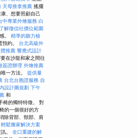
南
天母推拿推薦
搖擺
健康、想要照顧自己
台中專業外燴服務
白
了解徵信社價位範圍
福感。
精準的聽力檢
需預約。
台北高級外
軟體推薦
響應式設計
要在沙龍和家之間往
遊簽證辦理
外燴推薦
的唯一方法。
提供量
務
台北台胞證服務
自
內設計圖規劃
下午
推薦
和
手椅的獨特特徵。 對
椅的一個很好的方
消除背部、頸部、肩
。
輕鬆搬家解決方案
資訊。
全口重建的解