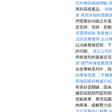
式外燴的精緻體驗
再到高檔產品。
助
業
商用冰箱的選購
們需要的功能之外還
是安靜、安靜、茶般
塔選擇指南
專業會
北區按摩選擇
合法
以治療整個背部、下
的功能。
成立公司
所能達到的最接近現
理
熱門外燴推薦選
在按摩椅系列中，我
的專業照護
二手攤
部地區眼科權威介紹
和喜好是關鍵，因為
腿部或頸部問題而開
照顧家事、整理花園
肉疼痛、緩解壓力
方位安養中心服務