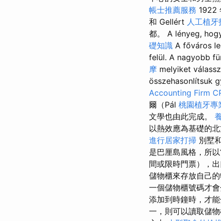
帳士推薦服務
1922
和 Gellért
人工植牙
都。 A lényeg, hog
礎知識
A főváros le
felül. A nagyobb 
摩
melyiket válass
összehasonlítsu
Accounting Firm C
爾（Pál
桃園植牙專
文學也由此完成。
以熱效應為基礎的北
進行居家打掃
別墅和
是巴厘島風格，所以
間或限時門票），
儲物櫃來存放自己的
一個儲物櫃號碼才會
添加到時鐘時，才
一，則可以讀取儲物