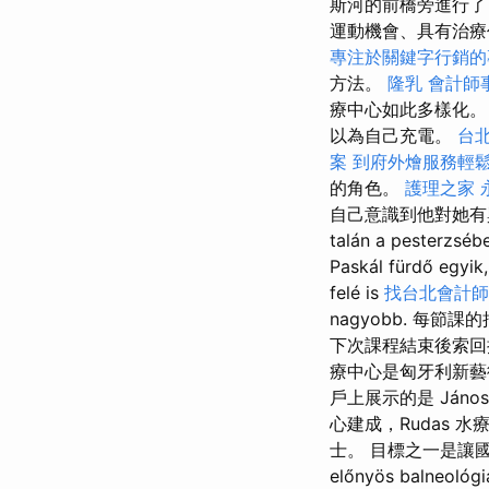
斯河的前橋旁進行了 1,s
運動機會、具有治療
專注於關鍵字行銷的
方法。
隆乳
會計師
療中心如此多樣化。
以為自己充電。
台
案
到府外燴服務輕
的角色。
護理之家 
自己意識到他對她有興趣，問
talán a pesterzséb
Paskál fürdő egyik
felé is
找台北會計師
nagyobb. 每
下次課程結束後索回
療中心是匈牙利新藝術
戶上展示的是 János 
心建成，Rudas 
士。 目標之一是讓國
előnyös balneológ