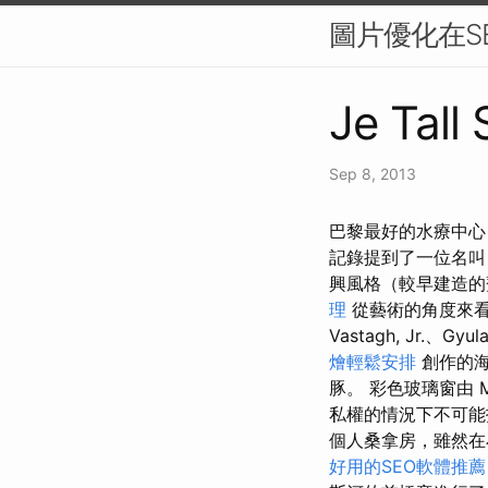
圖片優化在S
Je Tall
Sep 8, 2013
巴黎最好的水療中心 
記錄提到了一位名叫 G
興風格（較早建造的
理
從藝術的角度來看
Vastagh, Jr.、Gyul
燴輕鬆安排
創作的海
豚。 彩色玻璃窗由 
私權的情況下不可能
個人桑拿房，雖然在
好用的SEO軟體推薦