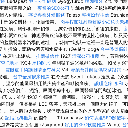
推薦
Budapest
徵信公司協助
Gyógyfürdő
桃園植牙
Zrt. 我
人更新和更新之旅。
專業的SEO公司
訓練有素的卓越治療師使用
和個人化體驗。
辦桌專業外燴服務
Talaso
整復療程推薦
Strunja
園中部的松樹林中，環境優美。
肉毒桿菌注射輕鬆減少細紋與緊
性疾病、胸部和肺部損傷、肌肉骨骼損傷以及手術後的康復。
椎和關節疾病、神經系統疾病和較不嚴重的慢性心臟病，以及受
的蓋勒特溫泉浴場的遺址上，幾個世紀以來這裡一直是普通人的
 1917 年拆除，蓋勒特酒店和水療中心 (Gellért lodge
台中整骨價錢
程
在原址上建成。
推薦徵信社
1927
清潔公司推薦
年，蓋勒特浴
查IP地址
1934
屋頂防水
年開設了波光粼粼的浴場。 Király 浴
修。
雙眼皮手術讓眼睛更有神采
Veli
專業會計師提供稅務諮詢
b
醫院營運。
台中全身按摩推薦
在今天的 Szent Lukács 溫泉區（旁
 浴場），溫泉的能量最初用於火藥生產和穀物磨粉。
護理之家 永和
水
4年建成了水療酒店、泥浴、民間水療中心、民間醫學部門和游泳池。
在的形式，並於 1937 年擴建了一個酒廳。 1979年，匈牙利第
的兩側是一個長長的 LED 螢幕，天花板上有一個巨大的鏡子，
）。 進入圓頂大廳後，我們發現自己面對的是雕塑家約瑟夫·羅納
na)
記帳服務推薦
的傑作——Tritonhalász
如何挑選SEO關鍵字
齊格蒙德·瓦伊達 (Zsigmond
好用的SEO軟體推薦
Vajda)
台