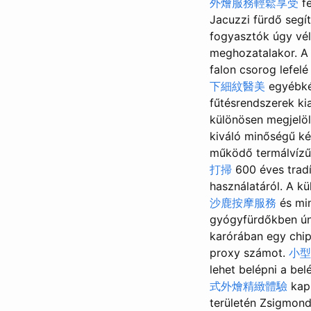
外燴服務輕鬆享受
fe
Jacuzzi fürdő segí
fogyasztók úgy vél
meghozatalakor. A 
falon csorog lefel
下細紋醫美
egyébkén
fűtésrendszerek ki
különösen megjelöl
kiváló minőségű k
működő termálvízű
打掃
600 éves tradí
használatáról. A k
沙鹿按摩服務
és mi
gyógyfürdőkben ún
karórában egy chip
proxy számot.
小型
lehet belépni a be
式外燴精緻體驗
ka
területén Zsi