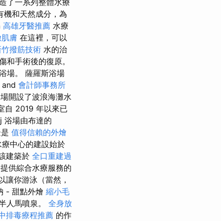
們創造了一系列整體水療
有機和天然成分，為
n
高雄牙醫推薦
水療
緻肌膚
在這裡，可以
新竹撥筋技術
水的治
傷和手術後的復原。
浴場。 薩羅斯浴場
and
會計師事務所
場開設了波浪海灘水
室自 2019 年以來已
ej 浴場由布達的
邊是
值得信賴的外燴
療中心的建設始於
 該建築於
全口重建過
一家提供綜合水療服務的
可以讓你游泳（當然，
 - 甜點外燴
縮小毛
半人馬噴泉。
全身放
中排毒療程推薦
的作