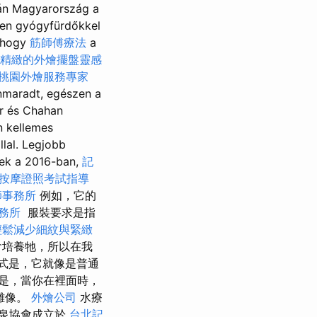
án Magyarország a
tlen gyógyfürdőkkel
, hogy
筋師傅療法
a
精緻的外燴擺盤靈感
桃園外燴服務專家
maradt, egészen a
er és Chahan
n kellemes
lal. Legjobb
yek a 2016-ban,
記
按摩證照考試指導
師事務所
例如，它的
務所
️ 服裝要求是指
輕鬆減少細紋與緊緻
會培養牠，所以在我
容方式是，它就像是普通
是，當你在裡面時，
雕像。
外燴公司
水療
溫泉協會成立於
台北記