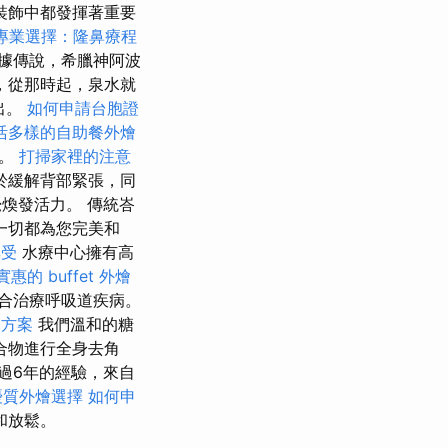
裝飾中都發揮著重要
專業選擇：隆鼻療程
據傳說，希臘神阿波
，從那時起，泉水就
出。
如何申請台胞證
活多樣的自助餐外燴
一。
打掃家裡的注意
於緩解背部緊張，同
煥發活力。 傳統峇
一切都為您完美和
享受
水療中心擁有高
實惠的 buffet 外燴
適合治療呼吸道疾病。
元方案
我們溫和的糖
合物進行全身去角
過6年的經驗，來自
優質外燴選擇
如何申
和放鬆。