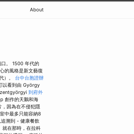
About
。 1500 年代的
心的風格是新文藝復
年代）。
台中台胞證辦
到由 György
Szentgyörgyi
到府外
kup 創作的天鵝和海
照片，因為在不侵犯隱
室中最多只能容納8
溯到 - 健康餐飲
年。 就在那時，在拉科