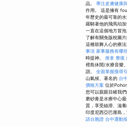
品。
專注皮膚健康
作用。 這是擁有 four
年歷史的最可靠的
羅騎著他的飛馬珀
一直在這個地方冒泡
了解有關免版稅圖片
這種鼓舞人心的療法
事項
家事服務有哪
時提神。
推拿 整復
裡島休閒/水療音樂
諧。
全面掌握搜尋
山氣候、著名的
台
價格方案
位於Poh
您可以親眼目睹我們
磨砂膏是水療中心
質，享受絲滑、滋
印度尼西亞巴厘島，
請台胞證
台中運動