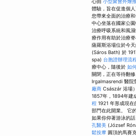
心由
小型聚會外燴
體驗，旨在促進個
您帶來全面的治療
中心坐落在國家公
治療呼吸系統和風濕
療作用有助於治療脊
薩羅斯浴場位於今天
(Sáros Bath) 於
spa)
台胞證辦理流
療中心，隨後於
如何
關閉，正在等待翻
Irgalmasrendi 
廠商
Császár
1857年，189
程
1921 年形成現
部門在此開業。 它
如果你仰著游泳的話
孔醫美
(József Ró
鬆按摩
圓頂的馬賽克是