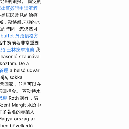
尺深的鑽探。 廣泛的
菲律賓簽證申請流程
浴是居民常見的治療
候，斯洛維尼亞的水
末的時間，您仍然可
buffet 外燴價格方
活中扮演著非常重要
介紹
士林按摩推薦
我
onló szaunával
lkoztam. De a
管理
a belső udvar
ája, sokkal
以帶回家，並且可以在
索回押金。 蓋勒特水
代辦
Róth 製作，窗
ent Margit 水療中
括許多著名的專業人
rország az
ekben bővelkedő