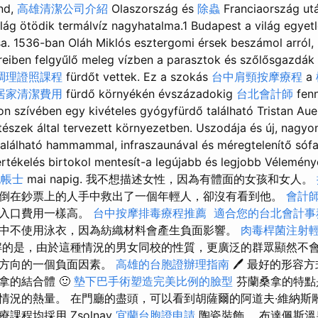
and,
高雄清潔公司介紹
Olaszország és
除蟲
Franciaország ut
ilág ötödik termálvíz nagyhatalma.1 Budapest a világ egye
a. 1536-ban Oláh Miklós esztergomi érsek beszámol arról
reiben felgyűlő meleg vízben a parasztok és szőlősgazdák
調理證照課程
fürdőt vettek. Ez a szokás
台中肩頸按摩療程
a
居家清潔費用
fürdő környékén évszázadokig
台北會計師
fenn
lon szívében egy kivételes gyógyfürdő található Tristan Au
tészek által tervezett környezetben. Uszodája és új, nagyo
található hammammal, infraszaunával és méregtelenítő sófal
értékelés birtokol mentesít-a legújabb és legjobb Vélemén
記帳士
mai napig. 我不想描述女性，因為有體面的女孩和女人。
倒在鈔票上的人手中救出了一個年輕人，卻沒有看到他。
會計
的入口費用一樣高。
台中按摩排毒療程推薦
️
適合您的台北會計事
中不使用泳衣，因為紡織材料會產生負面影響。
肉毒桿菌注射
的是，由於這種情況的男女同校的性質，更廣泛的群眾顯然不
療方向的一個負面因素。
高雄的台胞證辦理指南
🖊️ 最好的形
拿的結合體 🙂
墊下巴手術塑造完美比例的臉型
芬蘭桑拿的特點
情況的熱量。 在門廳的盡頭，可以看到胡薩爾的阿道夫·維納斯
課程均採用 Zsolnay
宜蘭台胞證申請
陶瓷裝飾。 布達佩斯