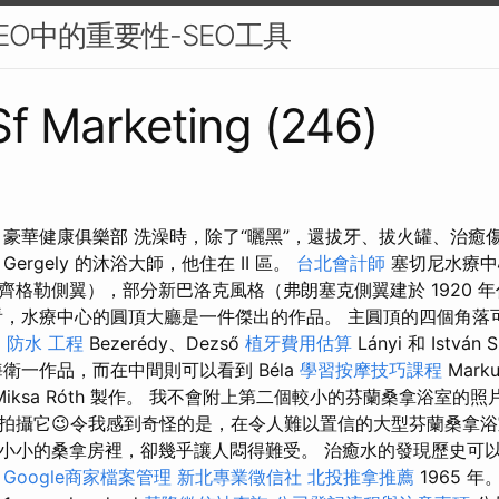
EO中的重要性-SEO工具
 Sf Marketing (246)
豪華健康俱樂部 洗澡時，除了“曬黑”，還拔牙、拔火罐、治癒傷口
ergely 的沐浴大師，他住在 II 區。
台北會計師
塞切尼水療中
齊格勒側翼），部分新巴洛克風格（弗朗塞克側翼建於 1920 
，水療中心的圓頂大廳是一件傑出的作品。 主圓頂的四個角落可以看
a
防水 工程
Bezerédy、Dezső
植牙費用估算
Lányi 和 István 
衛一作品，而在中間則可以看到 Béla
學習按摩技巧課程
Mar
Miksa Róth 製作。 我不會附上第二個較小的芬蘭桑拿浴室的
拍攝它😉令我感到奇怪的是，在令人難以置信的大型芬蘭桑拿浴
小小的桑拿房裡，卻幾乎讓人悶得難受。 治癒水的發現歷史可以追
Google商家檔案管理
新北專業徵信社
北投推拿推薦
1965 