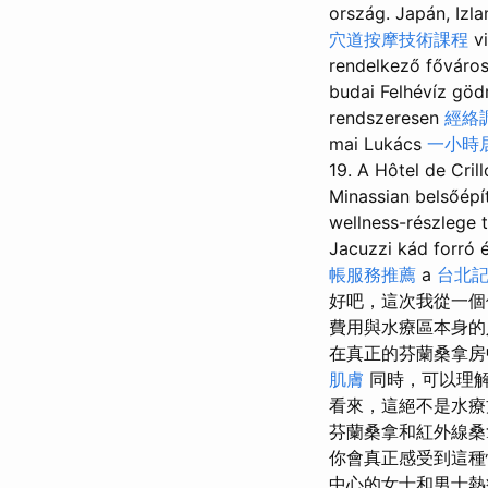
ország. Japán, Izl
穴道按摩技術課程
v
rendelkező főváros
budai Felhévíz göd
rendszeresen
經絡
mai Lukács
一小時
19. A Hôtel de Cril
Minassian belsőépí
wellness-részlege 
Jacuzzi kád forró 
帳服務推薦
a
台北
好吧，這次我從一個
費用與水療區本身
在真正的芬蘭桑拿房
肌膚
同時，可以理解
看來，這絕不是水
芬蘭桑拿和紅外線桑
你會真正感受到這種
中心的女士和男士熱療