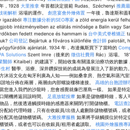
 年，1928
大里推拿
年首都決定規範 Rudas、Széchenyi
推薦最
技術解析
浴場的運作。
創意宴會外燴佈置
一年後，魯達斯和蓋
y igazából
專注數據分析的SEO專家
a zöld energia kerül felh
gjobb intézményeiben az ellátás minősége a Balin vagy Sa
fürdőkben fedett medence és hammam is
台中美式脊椎矯正
t
zuk?
公司登記
Bejártuk a főváros különféle
會計師
palotáit, 
k gyógyfürdőik ajánlatát. 1934 年，布達佩斯買下了當時的
Comp
PA Solutions
Szent Imre（後來的
徵信社費用
Rác）浴場。 1
業醫師
Kitaibel）的建議下，開始收集有關溫泉治療功效的數
養生村
醫學、浴療、深井鑽探技術的成就為發展注入了新的動力
方沐浴文化在匈牙利廣為人知——例如桑拿房、熱空氣和蒸汽
諧地分佈在兩層，兩層由內部螺旋樓梯連接。
高雄的台胞證辦
當您進入我們的沙龍時，您會感覺就像巴厘島一樣。 如果是特
出口閘機將返回該時間。
足底放鬆按摩
如果是儲物櫃時鐘，客人
物品，然後透過觸摸時鐘的感應器來關閉/打開儲物櫃。
電話查
分配給代理時鐘，只有在收銀員/出借人處刪除儲物櫃號碼，或
能分配其他儲物櫃號碼。
大雅按摩服務
如果將手錶觸摸位於特定
櫃號碼，或者也可以在收銀員/租用者處讀取。
桃園外燴服務專