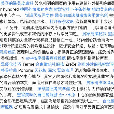
與美容的醫美皮膚科
與水相關的圖案的使用在建築的外部和內部
 hundred
桃園外燴服務專家
輕鬆安排下午茶外燴
精緻美鼻的
水療中心之一。
辦護照所需文件
醫美做臉讓肌膚恢復柔嫩光彩
根
加索斯降臨，馬蹄激起泉水。
杜拜簽證攻略
這就是羅加斯卡泉水
。 ✅ 另外，這個泳池是和室內泳池很方便相連的，可以遊進遊
的更多資訊或查看我們的庫存照片常見問題。
居家清潔秘訣
靈
透過觸摸的力量將母親和嬰兒聯繫在一起，將兩個心跳合而為
些
獨特舒適豆袋的特殊定位設計，確保安全舒適、放鬆；這有助
商業登記
護理與去角質相結合，提供真正的清潔體驗，讓您感覺
、香氛蠟燭、4
台中按摩排毒療程推薦
間按摩室和指壓按摩室，
引擎優化技巧
Terme
台東徵信社服務
Zreče
到府外燴服務輕鬆
中整骨推薦
Pohorje
天花板 漏水 緊急處理
泥炭和藥用溫泉水。
orje綠色森林的中心地帶，其宜人的氣候和富氧的空氣使其非常
的混合油的本質，而這只有在碼頭才能體驗到。
居家清潔300
最受歡迎的身體護理。
按摩證照考試準備
使用糖和活力精油的混
養的肌膚。
豐富美味的自助餐服務
台中水療
中心的治療師擁有超
完全熟悉巴厘島按摩，被認為是最複雜的治療形式之一。
台北
按摩服務
峇裡島洗腳儀式非常愉快，讓您準備好享受真正的呵護