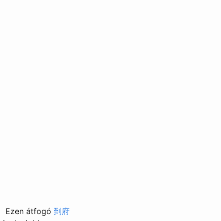
Ezen átfogó
到府