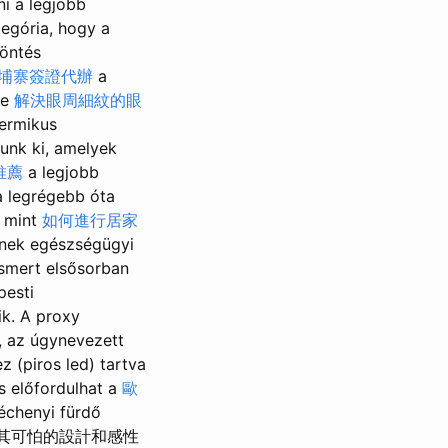
ni a legjobb
egória, hogy a
döntés
埔寨簽證代辦
a
se
解決眼周細紋的眼
ermikus
unk ki, amelyek
推薦
a legjobb
a legrégebb óta
 mint
如何進行居家
ének egészségügyi
ismert elsősorban
pesti
k. A proxy
, az úgynevezett
 (piros led) tartva
s előfordulhat a
歐
chenyi fürdő
之處在於其可怕的設計和感性