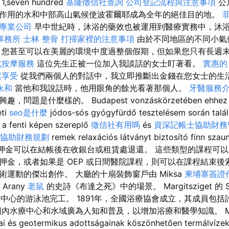
even hundred
基隆徵信社查詢
公司登記流程與注意事項
公
作用的水和中部高山氣候使波霍爾耶成為全年的絕佳目的地。
專業公司
早中世紀時，沐浴的藥效也被運用到醫療實務中，沐
事務所
士林 整骨
打掃家裡的注意事項
由於不同地區的不同小氣
 您甚至可以在美麗的環境中度過整個假期，但如果您只有長週
北按摩服務
這位先生正被一位加入我談話的女士盯著看。
實惠的 
鬆享受
從我們兩個人的對話中，我立即推斷出金錢在您女士的生
永和
當他和我說話時，他用眼角的餘光看著那個人。
牙醫服務
題是什麼樣的。 Budapest vonzáskörzetében ehhez has
eti
seo是什麼
jódos-sós gyógyfürdő tesztelésem során talá
, a fenti képen szereplő
徵信社有用嗎
és
資深記帳士協助財務
協助財務規劃
remek relaxációs látványt biztosító finn szaun
節課的押金可以在結帳後在收銀台或租賃處退還。 這些類型的課程可
押金，或者如果是 OEP 或日間醫院課程，則可以在課程結束後
運動的傑出創作。 大廳的十扇裝飾窗戶由 Miksa
柬埔寨簽證
Arany
老鼠
的史詩《布達之死》中的場景。 Margitsziget 的 Sz
水療中心的游泳池完工。 1891年，全國浴療協會成立，其成員包
內水療中心和水域廣為人知和普及，以增加浴療和醫學知識。 Magya
iai és geotermikus adottságainak köszönhetően termálvíz