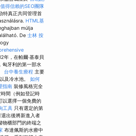
值得信賴的SEO團隊
勒特真正共同管理首
asználásra.
HTML基
nghajban múlja
alálható. De
士林 按
hogy
rehensive
812年，在帕爾·基泰貝
據，匈牙利的第一部水
。
台中養生療程
主要
室以及冷水池。
如何
理指南
裝修風格完全
定時間（例如登記時
可以選擇一個免費的
詢工具
只有選定的第
者退出後將新進入者
儲物櫃部門的終端之
家
布達佩斯的水療中