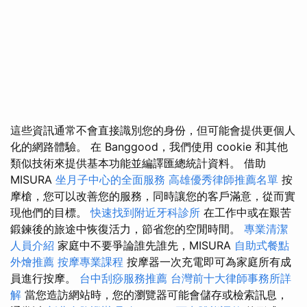
這些資訊通常不會直接識別您的身份，但可能會提供更個人
化的網路體驗。 在 Banggood，我們使用 cookie 和其他
類似技術來提供基本功能並編譯匯總統計資料。 借助
MISURA
坐月子中心的全面服務
高雄優秀律師推薦名單
按
摩槍，您可以改善您的服務，同時讓您的客戶滿意，從而實
現他們的目標。
快速找到附近牙科診所
在工作中或在艱苦
鍛鍊後的旅途中恢復活力，節省您的空閒時間。
專業清潔
人員介紹
家庭中不要爭論誰先誰先，MISURA
自助式餐點
外燴推薦
按摩專業課程
按摩器一次充電即可為家庭所有成
員進行按摩。
台中刮痧服務推薦
台灣前十大律師事務所詳
解
當您造訪網站時，您的瀏覽器可能會儲存或檢索訊息，