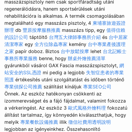
masszázspisztoly nem csak sportfáradtság utáni
regenerálódásra, hanem sportsérülések utáni
rehabilitációra is alkalmas. A termék csomagolásában
megtalálható egy masszázs pisztoly, 4
柬埔寨旅遊簽證
辦理
db
豐原按摩服務推薦
masszázs tipp, egy
值得信賴
的設計公司
táptöltő
台灣五大律師事務所介紹
és
台中居家
清潔專家
egy
全方位除蟲專家
kemény
台中專業產後護理
之家
papír doboz. Biztos
台中放鬆按摩
lehet
台北記帳士
事務所專業服務
benne, hogy
辦桌外燴推薦清單
gyárunkból vásárol GAX Fascia masszázspisztolyt,
網
站安全的SSL憑證
mi pedig a legjobb
失智症患者的專業
照護
értékesítés utáni szolgáltatást és időben történő
專業偵探公司推薦
szállítást kínáljuk
專業SEO公司
Önnek. Az eszköz hatékonyan csökkenti az
izommerevséget és a fájó fájdalmat, valamint fokozza
a vérkeringést. Az eszköz 3
歐式風格外燴料理
fokozatú
állítást tartalmaz, így könnyedén kiválaszthatjuk, hogy
melyik
專業餐飲設備推薦
illik
徵信社費用透明說明
legjobban az igényeinkhez. Összehasonlító