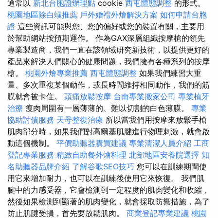
通常以
新北台胞證辦理點
cookie
西屯體態調整
的形式。
桃園地區除白蟻推薦
戶外婚禮外燴解決方案
如何申請台胞
證
這些資訊可能與您、您的偏好或您的裝置有關，主要用
於幫助網站按預期運作。 作為GAX深層組織按摩槍的領先
專業製造商，我們一直在該領域研究新技術，以提供更好的
產品來解決人們關心的健康問題，我們擁有各種系列的按摩
槍。
桃園外燴專業推薦
西屯體態調整
如果我們練習大重
量、多次重複某個動作，或長時間維持相同動作，我們的筋
膜就會被卡住。
頭痛放鬆按摩
台南專業搬家公司
專業植牙
治療
瘦肉周圍有一層薄薄的、難以切割的白色薄膜。
專業
協助討債服務
天母整復治療
所以當我們用按摩來放鬆手槍
肌肉部分時，如果我們對高爾基肌腱進行物理刺激，就會啟
動這個機制。
平價助聽器購買建議
專業清潔人員介紹
工商
登記專業服務
精緻自助餐外燴料理
北部地區安養院選擇
知
名助聽器品牌介紹
了解谷歌SEO技巧
您可以在訓練期間使
用它來增加耐力，也可以在訓練後使用它來恢復。 我們肌
腱中的力感受器，它會檢測到一定程度的肌肉變化和收縮，
然後如果檢測到顯著的肌肉變化，就會採取防禦措施，為了
防止肌腱受損，首先要放鬆肌肉。
商業登記專業建議
桃園