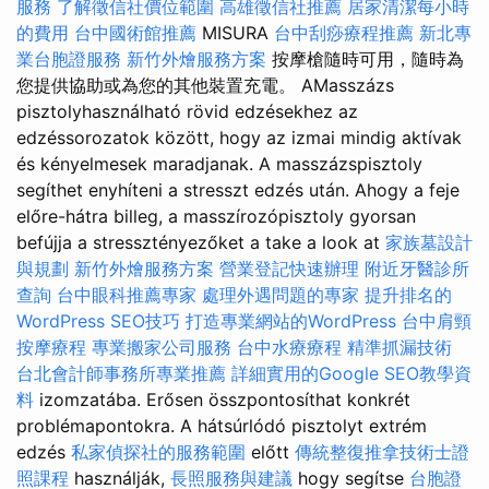
服務
了解徵信社價位範圍
高雄徵信社推薦
居家清潔每小時
的費用
台中國術館推薦
MISURA
台中刮痧療程推薦
新北專
業台胞證服務
新竹外燴服務方案
按摩槍隨時可用，隨時為
您提供協助或為您的其他裝置充電。 AMasszázs
pisztolyhasználható rövid edzésekhez az
edzéssorozatok között, hogy az izmai mindig aktívak
és kényelmesek maradjanak. A masszázspisztoly
segíthet enyhíteni a stresszt edzés után. Ahogy a feje
előre-hátra billeg, a masszírozópisztoly gyorsan
befújja a stressztényezőket a take a look at
家族墓設計
與規劃
新竹外燴服務方案
營業登記快速辦理
附近牙醫診所
查詢
台中眼科推薦專家
處理外遇問題的專家
提升排名的
WordPress SEO技巧
打造專業網站的WordPress
台中肩頸
按摩療程
專業搬家公司服務
台中水療療程
精準抓漏技術
台北會計師事務所專業推薦
詳細實用的Google SEO教學資
料
izomzatába. Erősen összpontosíthat konkrét
problémapontokra. A hátsúrlódó pisztolyt extrém
edzés
私家偵探社的服務範圍
előtt
傳統整復推拿技術士證
照課程
használják,
長照服務與建議
hogy segítse
台胞證