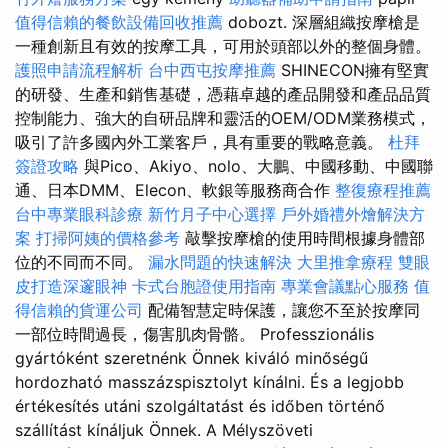
值得信賴的餐飲設備回收推薦
dobozt. 深層組織按摩槍是
一種創新且有效的按摩工具，可用於頭部以外的整個身體。
護照申請流程解析
台中西屯按摩推薦
SHINECON擁有堅實
的研發、生產和銷售基礎，憑藉卓越的產品開發和產品品質
控制能力、強大的自研品牌和靈活的OEM/ODM業務模式，
吸引了許多國內外工業客戶，具有重要的戰略意義。
杜拜
簽證攻略
與Pico、Akiyo、nolo、大鵬、中國移動、中國聯
通、日本DMM、Elecon、軟銀等服務商合作
整復療程推薦
台中專業眼科診療
新竹月子中心選擇
戶外婚禮外燴解決方
案
打掃阿姨的價格參考
敲擊按摩槍的使用時間根據身體部
位的不同而不同。
漏水問題的快速解決
大里推拿療程
雙眼
皮打造深邃眼神
卡式台胞證使用指南
專業會議點心服務
值
得信賴的貨運公司
配備智慧定時保護，讓您不至於按摩同
一部位時間過長，傷害肌肉骨骼。 Professzionális
gyártóként szeretnénk Önnek kiváló minőségű
hordozható masszázspisztolyt kínálni. És a legjobb
értékesítés utáni szolgáltatást és időben történő
szállítást kínáljuk Önnek. A Mélyszöveti