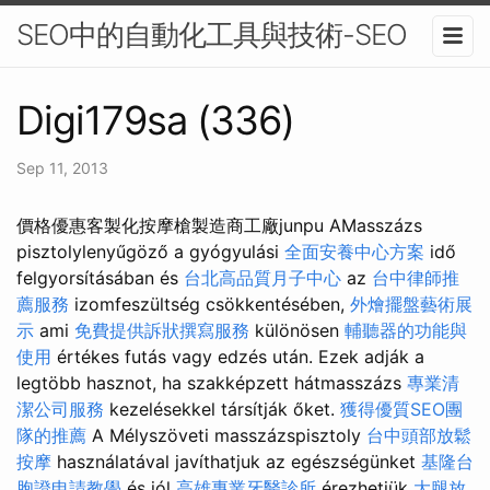
SEO中的自動化工具與技術-SEO
Digi179sa (336)
Sep 11, 2013
價格優惠客製化按摩槍製造商工廠junpu AMasszázs
pisztolylenyűgöző a gyógyulási
全面安養中心方案
idő
felgyorsításában és
台北高品質月子中心
az
台中律師推
薦服務
izomfeszültség csökkentésében,
外燴擺盤藝術展
示
ami
免費提供訴狀撰寫服務
különösen
輔聽器的功能與
使用
értékes futás vagy edzés után. Ezek adják a
legtöbb hasznot, ha szakképzett hátmasszázs
專業清
潔公司服務
kezelésekkel társítják őket.
獲得優質SEO團
隊的推薦
A Mélyszöveti masszázspisztoly
台中頭部放鬆
按摩
használatával javíthatjuk az egészségünket
基隆台
胞證申請教學
és jól
高雄專業牙醫診所
érezhetjük
大腿放