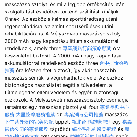
masszázspisztolyt, és mi a legjobb értékesítés utáni
szolgáltatást és időben történő szállítást kínáljuk
Önnek. Az eszköz alkalmas sportfáradtság utáni
regenerálódásra, valamint sportsérülések utáni
rehabilitációra is. A Mélyszöveti masszázspisztoly
2000 mAh nagy kapacitású lítium akkumulátorral
rendelkezik, amely three
專業網路行銷策略顧問
óra
készenlétet biztosít. A 2000 mAh nagy kapacitású
akkumulátorral rendelkező eszköz three
台中排毒療程
推薦
óra készenlétet biztosít, így akár hosszabb
masszázs sémák is végrehajthatók vele. Az eszköz
biztonságos használatát segíti a túlvédelem, a
túlmelegedés elleni védelem és egyéb biztonsági
eszközök. A Mélyszöveti masszázspisztoly csomagja
tartalmaz egy masszázs pisztollyal, four
專業長照中心
服務
大里按摩服務推薦
db
專業消毒公司推薦
masszázs
下午茶外燴的完美搭配
tippet,
新北台胞證辦理點
egy
嘉義
徵信公司的專業服務
táptöltőt
縮小毛孔的醫美療程
és
新
竹外燴服務方案
egy kemény
助聽器補助申請指南
papír