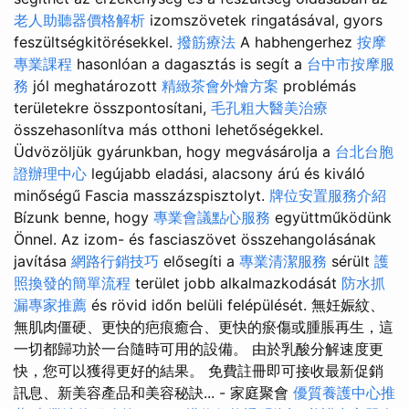
老人助聽器價格解析
izomszövetek ringatásával, gyors
feszültségkitörésekkel.
撥筋療法
A habhengerhez
按摩
專業課程
hasonlóan a dagasztás is segít a
台中市按摩服
務
jól meghatározott
精緻茶會外燴方案
problémás
területekre összpontosítani,
毛孔粗大醫美治療
összehasonlítva más otthoni lehetőségekkel.
Üdvözöljük gyárunkban, hogy megvásárolja a
台北台胞
證辦理中心
legújabb eladási, alacsony árú és kiváló
minőségű Fascia masszázspisztolyt.
牌位安置服務介紹
Bízunk benne, hogy
專業會議點心服務
együttműködünk
Önnel. Az izom- és fasciaszövet összehangolásának
javítása
網路行銷技巧
elősegíti a
專業清潔服務
sérült
護
照換發的簡單流程
terület jobb alkalmazkodását
防水抓
漏專家推薦
és rövid időn belüli felépülését. 無妊娠紋、
無肌肉僵硬、更快的疤痕癒合、更快的瘀傷或腫脹再生，這
一切都歸功於一台隨時可用的設備。 由於乳酸分解速度更
快，您可以獲得更好的結果。 免費註冊即可接收最新促銷
訊息、新美容產品和美容秘訣... - 家庭聚會
優質養護中心推