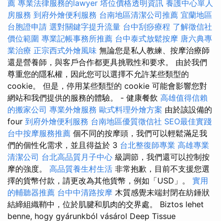
薦
專業法律服務的lawyer
塔位價格透明資訊
養護中心單人
房服務
到府外燴便利服務
台南地區清潔公司推薦
宜蘭地區
台胞證申請
選對關鍵字提升流量
台中刮痧療程
了解徵信社
價位範圍
專業記帳事務所推薦
台中泰式放鬆按摩
唐六典專
業治療
正宗西式外燴風味
無論您是私人教練、按摩治療師
還是營養師，與客戶合作都更具挑戰性和要求。 由於我們
尊重您的隱私權，因此您可以選擇不允許某些類型的
cookie。 但是，停用某些類型的 cookie 可能會影響您對
網站和我們提供的服務的體驗。 - 健康餐飲
高雄值得信賴
的搬家公司
專業外燴服務
歐式料理外燴方案
由於該設備的
four
到府外燴便利服務
台南地區優質徵信社
SEO最佳實踐
台中按摩服務推薦
個不同的按摩頭，我們可以輕鬆滿足我
們的個性化需求，並且得益於 3
台北整復師專業
高雄專業
清潔公司
台北高品質月子中心
級調節，我們還可以控制按
摩的強度。
高品質養生村生活
非常抱歉，目前不支援您選
擇的貨幣付款，請更改為其他貨幣，例如「USD」。
實用
的輔聽器推薦
台中中清路按摩
木質感覺末端封閉在紡錘狀
結締組織鞘中，位於肌腱和肌肉的交界處。 Biztos lehet
benne, hogy gyárunkból vásárol Deep Tissue