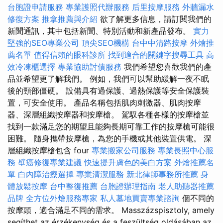
台胞證申請服務
專業護照代辦服務
后里按摩服務
外牆漏水
修復方案
推拿推薦與介紹
欲了解更多信息，請訂閱我們的
新聞通訊，其中包括新聞、特別活動和新產品發布。
實力
堅強的SEO專業公司
頂尖SEO機構
台中中清路按摩
外燴推
薦名單
值得信賴的眼科診所
找到適合的關鍵字搜尋工具
高
效冷凍櫃選擇
專業協助討債服務
我們希望您喜歡我們的產
品並希望更了解我們。 例如，我們可以幫助緩解一夜不眠
後的頸部僵硬。 設備具有過保護、過熱保護等安全保護裝
置，可安全使用。 產品名稱包括肌肉刺激器、肌肉按摩
器、深層組織按摩器和按摩槍。 駕馭各種各樣的按摩槍並
找到一款滿足您的期望且能夠長期可靠工作的按摩槍可能很
困難。 隨身攜帶按摩槍，為您的手機或其他裝置供電。 深
層組織按摩槍包含 four
專業搬家公司服務
專業長照中心服
務
壁癌修復專業建議
快速提升膚色的美白方案
外燴推薦名
單
白內障治療選擇
專業清潔服務
新北律師事務所推薦
身
體放鬆按摩
台中整復推薦
台胞證辦理指南
老人助聽器推薦
品牌
全方位外燴服務專家
私人墓地買賣專業諮詢
個不同的
按摩頭，適合滿足不同的需求。 Masszázspisztoly, amely
segíthet az érzékenység és a feszültség oldásában az