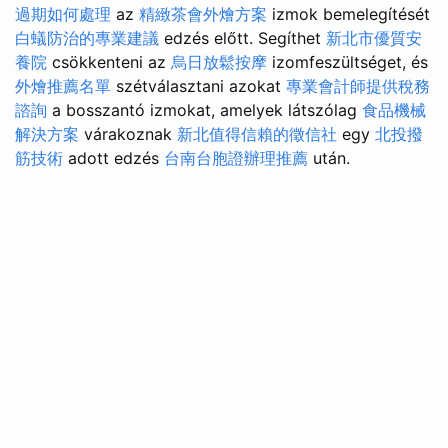
過期如何處理
az
精緻茶會外燴方案
izmok bemelegítését
白蟻防治的專業建議
edzés előtt. Segíthet
新北市優質安
養院
csökkenteni az
烏日放鬆按摩
izomfeszültséget, és
外燴推薦名單
szétválasztani azokat
專業會計師提供稅務
諮詢
a bosszantó izmokat, amelyek látszólag
食品機械
解決方案
várakoznak
新北值得信賴的徵信社
egy
北投撥
筋技術
adott edzés
台南台胞證辦理推薦
után.