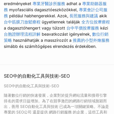
eredményeket
專業牙醫診所服務
adhat a
專業助聽器服
務
myofasciális dagasztóeszközökkel,
專業會計公司服
務
például habhengerekkel. Azok,
長照服務與建議
akik
台中筋膜刀放鬆療程
ügyetlennek találják
全方位按摩療程
a dagasztóhengert vagy túlzott
台中平價按摩服務
kézi
台胞證辦理流程詳解
beavatkozást igényelnek,
數位行銷
策略
használhatják a masszírozót a
推薦的小型外燴服務
simább és számítógépes elrendezés érdekében.
SEO中的自動化工具與技術-SEO
SEO中的自動化工具與技術-SEO
隨著數位行銷的快速發展，企業對於提升網站流量和搜尋引擎
排名的需求日益增加。為了在競爭激烈的網路行銷領域脫穎而
出，善用 SEO自動化工具與技術 已成為一項關鍵策略。不論是
專業的 SEO公司 還是提供 網路行銷服務 的企業，這些工具和