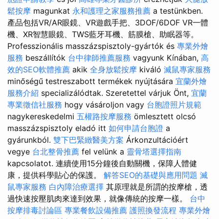
鬆按摩
magunkat
永和護理之家服務推薦
a testünkben.
產品包括VR/AR眼鏡、VR遊戲手把、3DOF/6DOF VR一體
機、XR智慧眼鏡、TWS藍牙耳機、筋膜槍、助眠器等。
Professzionális masszázspisztoly-gyártók és
專業外燴
服務
beszállítók
台中律師推薦服務
vagyunk Kínában,
高
效的SEO軟體推薦
akik
全身放鬆按摩
kiváló
滅鼠專家服務
minőségű testreszabott termékek nyújtására
宜蘭外燴
服務介紹
specializálódtak. Szeretettel várjuk Önt,
宜蘭
專業徵信社服務
hogy vásároljon vagy
台胞證照片規範
nagykereskedelmi
五權路按摩服務
ömlesztett olcsó
masszázspisztoly eladó itt
如何申請台胞證
a
gyárunkból.
雙下巴緊緻醫美方案
Árkonzultációért
vegye
台北整骨推薦
fel velünk a
靈骨塔選擇指南
kapcsolatot. 連續使用15分鐘後自動關機，保障人體健
康，提供科學貼心的保護。
解答SEO的基礎與應用問題
滅
鼠專家服務
白內障治療選擇
其原理就是所謂的按摩槍，透
過快速按壓肌肉來達到效果，就像傳統的按摩一樣。
台中
按摩排毒討論區
專業餐飲設備推薦
護照換發流程
專業外燴