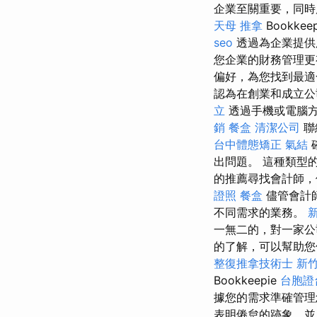
企業至關重要，同
天母 推拿
Bookk
seo
透過為企業提供所
您企業的財務管理
偏好，為您找到最
認為在創業和成立公
立
透過手機或電腦
銷
餐盒
清潔公司
聯
台中體態矯正
氣結
出問題。 這種類型
的推薦尋找會計師，
證照
餐盒
儘管會計
不同需求的業務。
一無二的，對一家公
的了解，可以幫助您
整復推拿技術士
新竹
Bookkeepie
台胞證
據您的需求準確管
表明倦怠的跡象，並