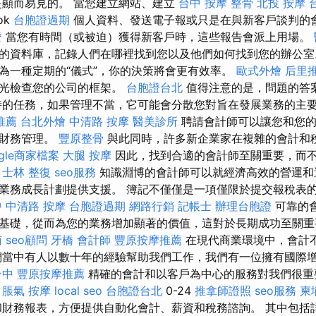
顯而易見的。 當您建立網站、建立
台中 按摩 整骨
北投 按摩
ok
台胞證過期
個人資料、發送電子報或只是在與新客戶談判的
證
當您有時間（或被迫）獲得新客戶時，這些報告會派上用場。
的資料庫，記錄人們在哪裡找到您以及他們如何找到您的辦公
為一種定期的“儀式”，你的決策將會更有效率。
歐式外燴
后里
眼光檢查您的公司的框架。
台胞證台北
值得注意的是，問題的答
時的任務，如果管理不當，它可能會分散您對旨在發展業務的主
推薦
台北外燴
中清路 按摩
醫美診所
聘請會計師可以讓您和您的
責財務管理。
豐原整骨
與此同時，許多新企業家在複雜的會計和
ogle商家檔案
大腿 按摩
因此，找到合適的會計師至關重要，而
。
士林 整復
seo服務
知識淵博的會計師可以就經濟高效的營運和
業務成長計劃提供支援。 簿記不僅僅是一項僅限於提交報稅表
 中清路 按摩
台胞證過期
網路行銷
記帳士
辦理台胞證
可靠的
基礎，從而為您的業務增加顯著的價值，這對於長期成功至關
南
seo顧問
牙橋
會計師
豐原按摩推薦
在現代商業環境中，會計
們當中有人以數十年的經驗幫助我們工作，我們有一位擁有國際
台中
豐原按摩推薦
精確的會計和以客戶為中心的服務對我們很
供
脹氣 按摩
local seo
台胞證台北
0-24
推拿師證照
seo服務
柬
財務報表，方便提供自動化會計、薪資和稅務諮詢。 其中包括