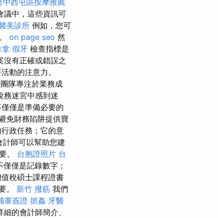
台中西屯區按摩推薦
會議中，這些資訊可
醫美診所
例如，您可
室。
on page seo
然
推拿
假牙
檢查指標是
案沒有正確或錯誤之
要活動的注意力。
團隊專注於業務成
稅務迷宮中感到迷
不僅僅是準備必要的
避免財務陷阱提供寶
的行政任務；它的意
會計師可以幫助您建
重要。
台胞證照片
台
不僅僅是記錄數字；
增值稅碩士課程證書
重要。
新竹 撥筋
我們
埔寨簽證
抓姦
牙醫
詳細的會計師簡介、