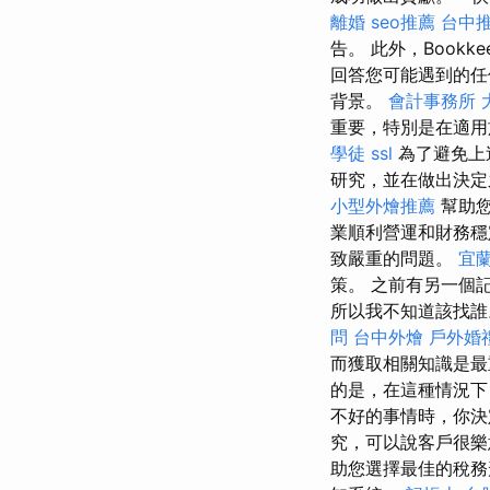
離婚
seo推薦
台中
告。 此外，Bookkee
回答您可能遇到的
背景。
會計事務所
重要，特別是在適用
學徒
ssl
為了避免上
研究，並在做出決定
小型外燴推薦
幫助
業順利營運和財務
致嚴重的問題。
宜
策。 之前有另一個
所以我不知道該找
問
台中外燴
戶外婚
而獲取相關知識是
的是，在這種情況下
不好的事情時，你決
究，可以說客戶很樂
助您選擇最佳的稅