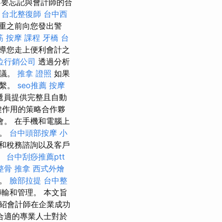
不要忘記與會計師的合
。
台北整復師
台中西
重之前向您發出警
筋
按摩 課程
牙橋
台
導您走上便利會計之
位行銷公司
透過分析
建議。
推拿 證照
如果
聯繫。
seo推薦
按摩
遞員提供完整且自動
鍵作用的策略合作夥
。 在手機和電腦上
險。
台中頭部按摩
小
和稅務諮詢以及客戶
。
台中刮痧推薦ptt
整骨 推拿
西式外燴
多。
臉部拉提
台中整
輸和管理。 本文旨
紹會計師在企業成功
合適的專業人士對於