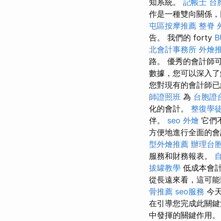
知系統。
記帳士
台
作是一種雙向關係，
屯區按摩推薦
整脊
告。 我們的 forty
B
北會計事務所
外燴
路。 優秀的會計師
數據，您可以深入了
您對現有的會計師已
師證照班
為
台胞證
化的會計。
整復學
伴。
seo
外燴
它們
方便地進行全面的會
型外燴推薦
辦理台
服務和財務報表。
拔罐教學
低成本會計
從長遠來看，這可能
骨推薦
seo服務
今天
在引導您完成此關鍵
中發揮的關鍵作用