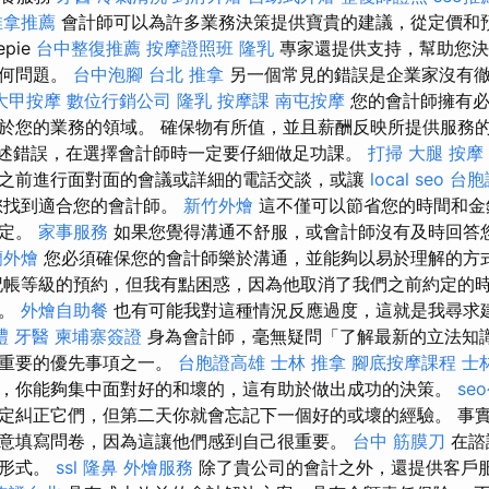
推拿推薦
會計師可以為許多業務決策提供寶貴的建議，從定價和
pie
台中整復推薦
按摩證照班
隆乳
專家還提供支持，幫助您決
任何問題。
台中泡腳
台北 推拿
另一個常見的錯誤是企業家沒有
大甲按摩
數位行銷公司
隆乳
按摩課
南屯按摩
您的會計師擁有必
於您的業務的領域。 確保物有所值，並且薪酬反映所提供服務
述錯誤，在選擇會計師時一定要仔細做足功課。
打掃
大腿 按摩
之前進行面對面的會議或詳細的電話交談，或讓
local seo
台胞
您找到適合您的會計師。
新竹外燴
這不僅可以節省您的時間和金
穩定。
家事服務
如果您覺得溝通不舒服，或會計師沒有及時回答
蘭外燴
您必須確保您的會計師樂於溝通，並能夠以易於理解的方
記帳等級的預約，但我有點困惑，因為他取消了我們之前約定的
誰。
外燴自助餐
也有可能我對這種情況反應過度，這就是我尋求
禮
牙醫
柬埔寨簽證
身為會計師，毫無疑問「了解最新的立法知
最重要的優先事項之一。
台胞證高雄
士林 推拿
腳底按摩課程
士
，你能夠集中面對好的和壞的，這有助於做出成功的決策。
se
定糾正它們，但第二天你就會忘記下一個好的或壞的經驗。 事
意填寫問卷，因為這讓他們感到自己很重要。
台中 筋膜刀
在諮
務形式。
ssl
隆鼻
外燴服務
除了貴公司的會計之外，還提供客戶