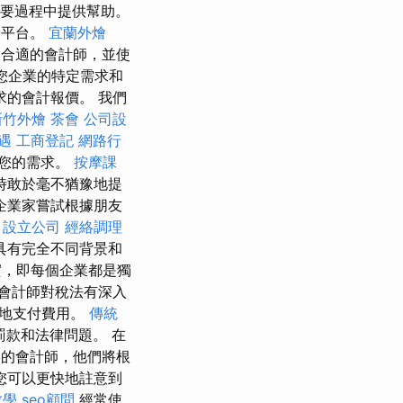
要過程中提供幫助。
的平台。
宜蘭外燴
合適的會計師，並使
您企業的特定需求和
的會計報價。 我們
新竹外燴
茶會
公司設
遇
工商登記
網路行
合您的需求。
按摩課
時敢於毫不猶豫地提
企業家嘗試根據朋友
。
設立公司
經絡調理
具有完全不同背景和
，即每個企業都是獨
會計師對稅法有深入
少地支付費用。
傳統
款和法律問題。 在
的會計師，他們將根
您可以更快地註意到
教學
seo顧問
經常使