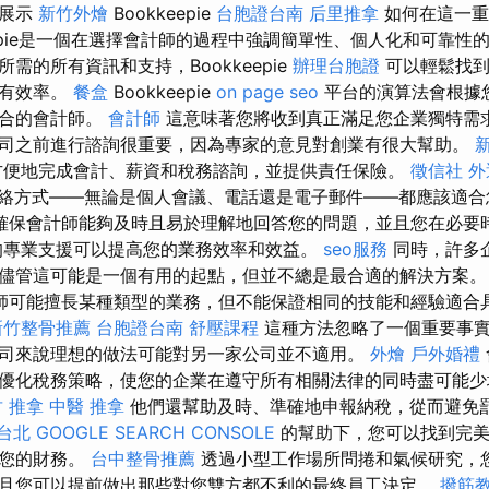
時展示
新竹外燴
Bookkeepie
台胞證台南
后里推拿
如何在這一重
eepie是一個在選擇會計師的過程中強調簡單性、個人化和可靠性
需的所有資訊和支持，Bookkeepie
辦理台胞證
可以輕鬆找到
更有效率。
餐盒
Bookkeepie
on page seo
平台的演算法會根據
適合的會計師。
會計師
這意味著您將收到真正滿足您企業獨特需求
司之前進行諮詢很重要，因為專家的意見對創業有很大幫助。
方便地完成會計、薪資和稅務諮詢，並提供責任保險。
徵信社
外
絡方式——無論是個人會議、電話還是電子郵件——都應該適
確保會計師能夠及時且易於理解地回答您的問題，並且您在必要
的專業支援可以提高您的業務效率和效益。
seo服務
同時，許多
儘管這可能是一個有用的起點，但並不總是最合適的解決方案
師可能擅長某種類型的業務，但不能保證相同的技能和經驗適合
新竹整骨推薦
台胞證台南
舒壓課程
這種方法忽略了一個重要事實
司來說理想的做法可能對另一家公司並不適用。
外燴
戶外婚禮
優化稅務策略，使您的企業在遵守所有相關法律的同時盡可能
 推拿
中醫 推拿
他們還幫助及時、準確地申報納稅，從而避免罰
台北
GOOGLE SEARCH CONSOLE
的幫助下，您可以找到完美
理您的財務。
台中整骨推薦
透過小型工作場所問捲和氣候研究，
且您可以提前做出那些對您雙方都不利的最終員工決定。
撥筋