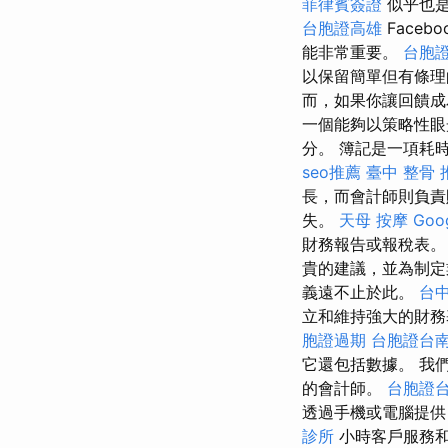
菲律賓簽證
似乎也是
台胞證高雄
Facebo
能非常重要。
台胞
以保留簡單但有條理
而，如果你讓回饋成
一個能夠以策略性
分。 簿記是一項耗
seo推薦
臺中 整骨 
長，而會計師則負
失。
天母 按摩
Go
財務報告或報稅表
貴的建議，並為制定
義遠不止於此。
台中
立和維持強大的財務
胞證過期
台胞證台
它還包括數據。 我
的會計師。
台胞證
透過手機或電腦提
診所
小時客戶服務和