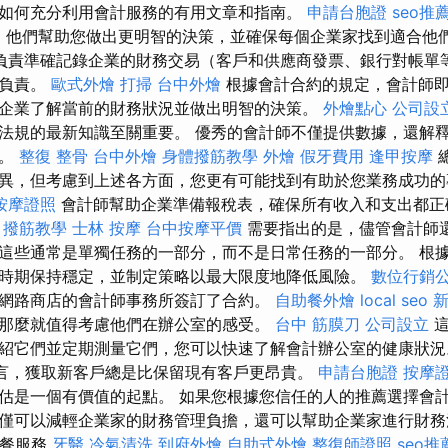
如何充分利用會計服務的有用文章和指南。
申請台胞證
seo推
E
他們幫助您做出更明智的決策，並確保每個企業家找到適合他
負責準確記錄企業的財務交易（客戶和供應商發票、銀行對帳單
家負責。
歐式外燴
打掃
台中外燴
根據會計合約的規定，會計師
企業了解當前的財務狀況並做出明智的決策。
外燴點心
公司設
法規的最新知識至關重要。 優秀的會計師不僅提供數據，還解
策。
整復 整骨
台中外燴
身體撥筋教學
外燴
假牙費用
逢甲按摩
異，但考慮到上述各方面，您更有可能找到有助於您業務成功
按摩證照
會計師幫助企業準備報稅表，確保所有收入和支出都正
。
撥筋教學
士林 按摩
台中按摩平價
需要指出的是，儘管會計師
這些通常是單獨任務的一部分，而不是日常任務的一部分。 根
時期保持穩定，並制定策略以最大限度地降低風險。
數位行銷
網路商店的會計師事務所簽訂了合約。
自助餐外燴
local seo
新
那麼就值得考慮他們在辦公室的感受。
台中 筋膜刀
公司設立
這
紹它們並定期測量它們，您可以快速了解會計辦公室的健康狀
言，獲取新客戶總是比保留現有客戶更昂貴。
申請台胞證
按摩
估是一個有價值的起點。 如果您根據您信任的人的推薦選擇會
僅可以減輕企業家的財務管理負擔，還可以幫助企業家進行財務
快餐服務
牙醫
冷氣清洗
到府外燴
自助式外燴
整復師證照
seo推