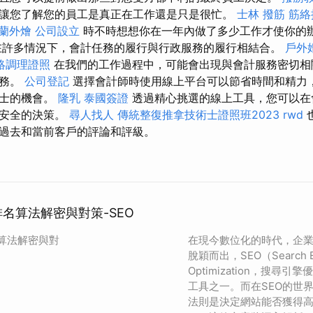
讓您了解您的員工是真正在工作還是只是很忙。
士林 撥筋
筋絡
蘭外燴
公司設立
時不時想想你在一年內做了多少工作才使你的
在許多情況下，會計任務的履行與行政服務的履行相結合。
戶外
絡調理證照
在我們的工作過程中，可能會出現與會計服務密切相
任務。
公司登記
選擇會計師時使用線上平台可以節省時間和精力
人士的機會。
隆乳
泰國簽證
透過精心挑選的線上工具，您可以在
更安全的決策。
尋人找人
傳統整復推拿技術士證照班2023
rwd
過去和當前客戶的評論和評級。
e排名算法解密與對策-SEO
名算法解密與對
在現今數位化的時代，企
脫穎而出，SEO（Search E
Optimization，搜尋
工具之一。而在SEO的世界
法則是決定網站能否獲得