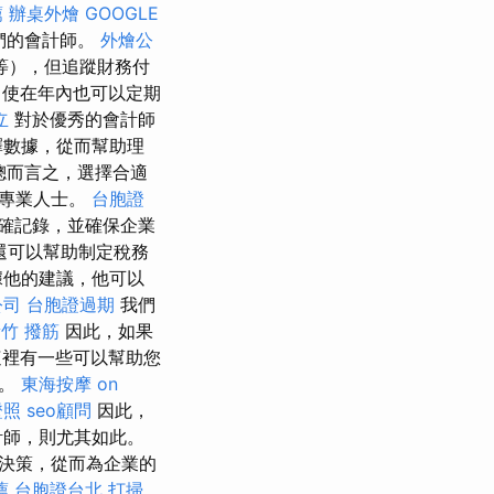
薦
辦桌外燴
GOOGLE
們的會計師。
外燴公
等），但追蹤財務付
即使在年內也可以定期
立
對於優秀的會計師
釋數據，從而幫助理
總而言之，選擇合適
的專業人士。
台胞證
確記錄，並確保企業
還可以幫助制定稅務
據他的建議，他可以
公司
台胞證過期
我們
竹 撥筋
因此，如果
裡有一些可以幫助您
況。
東海按摩
on
證照
seo顧問
因此，
計師，則尤其如此。
決策，從而為企業的
薦
台胞證台北
打掃