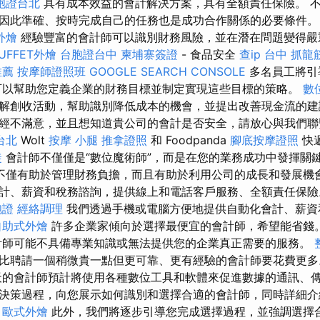
胞證台北
具有成本效益的會計解決方案，具有全額責任保險。 
因此準確、按時完成自己的任務也是成功合作關係的必要條件
外燴
經驗豐富的會計師可以識別財務風險，並在潛在問題變得嚴
UFFET外燴
台胞證台中
柬埔寨簽證
- 食品安全
查ip
台中 抓龍
推薦
按摩師證照班
GOOGLE SEARCH CONSOLE
多名員工將引
可以幫助您定義企業的財務目標並制定實現這些目標的策略。
數
解創收活動，幫助識別降低成本的機會，並提出改善現金流的
經不滿意，並且想知道貴公司的會計是否安全，請放心與我們
台北
Wolt
按摩 小腿
推拿證照
和 Foodpanda
腳底按摩證照
快
徒
會計師不僅僅是“數位魔術師”，而是在您的業務成功中發揮關
不僅有助於管理財務負擔，而且有助於利用公司的成長和發展機會
計、薪資和稅務諮詢，提供線上和電話客戶服務、全額責任保
胞證
經絡調理
我們透過手機或電腦方便地提供自動化會計、薪資
自助式外燴
許多企業家傾向於選擇最便宜的會計師，希望能省錢
師可能不具備專業知識或無法提供您的企業真正需要的服務。
比聘請一個稍微貴一點但更可靠、更有經驗的會計師要花費更
的會計師預計將使用各種數位工具和軟體來促進數據的通訊、傳
決策過程，向您展示如何識別和選擇合適的會計師，同時詳細介
。
歐式外燴
此外，我們將逐步引導您完成選擇過程，並強調選擇