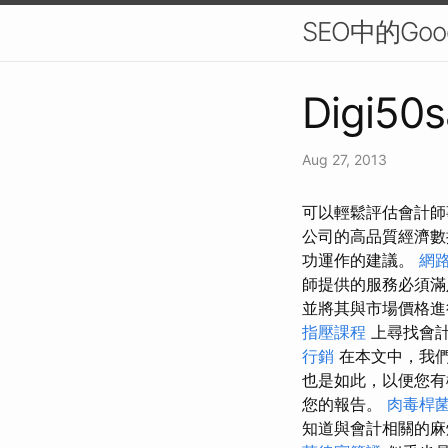
SEO中的Go
Digi50s
Aug 27, 2013
可以輕鬆評估會計師
公司的高品質經濟
功運作的建議。
網
師提供的服務必須滿
並將其與市場價格
指壓課程
上尋找會計
行銷
在本文中，我們
也是如此，以便您有
您的報告。
肉毒桿
知道與會計相關的