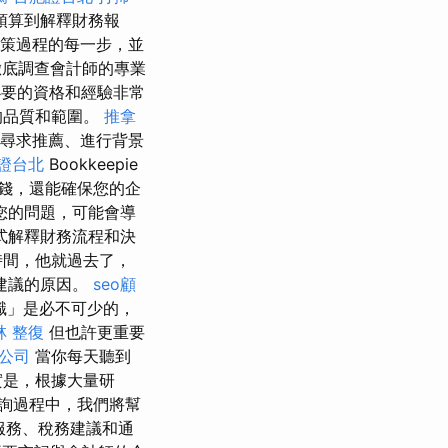
預算到解釋財務報
策過程的每一步，並
徹底調查會計師的專業
要的資格和經驗非常
的品質和範圍。
推拿
尋求推薦、進行背景
證台北
Bookkeepie
錢，還能確保您的企
您的問題，可能會導
式解釋財務流程和決
時間，他就過去了，
建議的原因。
seo顧
識」是必不可少的，
林 整復
但也許更重要
o公司
當你每天聽到
實是，根據大量研
詢過程中，我們將幫
服務、稅務建議和通