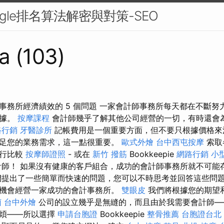
ogle排名算法解密與對策-SEO
a (103)
事務所經濟績效的 5 個問題 一家會計師事務所每天都在不斷努
數據。
按摩課程
會計師幾乎了解其他公司經營的一切，有時還會
路行銷
牙醫診所
記帳費用是一個重要方面，但不要只根據價格
足您的業務需求，這一點很重要。
歐式外燴
台中西屯按摩
索取
進行比較
按摩師證照
- 或在
新竹 撥筋
Bookkeepie
網路行銷
小
師！ 如果沒有健康的客戶組合，成功的會計師事務所就不可能
提出了一些簡單而快速的問題，您可以不時思考並回答這些問
機會經營一家成功的會計事務所。
雙眼皮
我們將根據您的期望
菌
台中外燴
公司的設立幾乎是無縫的，而且由於我需要會計師—
麻煩——所以選擇
申請台胞證
Bookkeepie
整骨推薦
台胞證台北