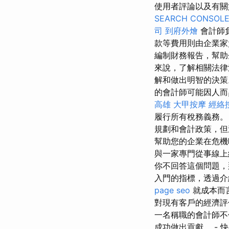
使用者評論以及有關
SEARCH CONSOL
司
到府外燴
會計師
款等費用則由企業
編制財務報告，幫助
來說，了解相關法律
解和做出明智的決
的會計師可能因人而
高雄
大甲按摩
經絡
履行所有稅務義務
規劃和會計政策，但
幫助您的企業在危機
與一家專門從事線上
你不回答這個問題，
入門的指標，透過介
page seo
就成本而
對現有客戶的經濟評
一名稱職的會計師不
成功做出貢獻。 - 