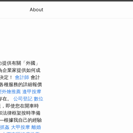
About
力提供有關「外國」
為企業家提供如何成
來決定！
會計師
會計
各種服務的詳細報價
型外燴推薦
逢甲按摩
存在。
公司登記
數位
題，即使您在開車時
和法律框架按時準備
—根據我自己的經驗
抓姦
大甲按摩
離婚