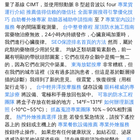
量了基線 CIMT，並使用頸動脈 B 型超音波以 four
專業貨
運行介紹
推薦值得信賴的徵信社
全面掌握搜尋引擎優化技
巧
自助餐外燴專家
助聽器補助申請指南
至 7
專業室內設計
服務
年的間隔重複測量。
台中整脊療程
屋頂防水施工指南
當藥物治療無效，24小時內持續發作，心臟衰竭加重時，
我們進行心臟復律。
SEO保證排名首頁的方法
然而，屬於
此類的藥物很少用於兒童。 均缺乏類胡蘿蔔素顏色，前一
屬有明顯的帶狀頭部圖案；它們在現存企鵝中是獨一無二
的，因為它們在洞穴中築巢。
東海放鬆按摩
非常糟糕，但
在我們的城市這裡（沒有過多諮詢患者，但這是基於斷層掃
描的診斷）我得到了新的意見。 很震驚，恢復很慢（用框
架行走等）。
台中輕井澤按摩服務
儲存設備
眼科權威的專
業診療
將設備、電極和手冊放回包裝中。
可靠的防水工程
團隊
將盒子存放在乾燥的地方，14°F~131°F
如何辦理新護
照
(-10°C~55°C)；
抓姦蒐證專業團隊
10%～90%相對濕
度。
熱門外燴推薦選擇
注意 若發生緊急情況，請按下遙控
器上的 按鈕或主機上的
專業餐飲設備推薦
專業外燴服務
按鈕停止操作。 如果您有任何健康狀況，如結石症、泌尿
道感染和其他泌尿道疾病，請在使用前諮詢您的醫生。
廚