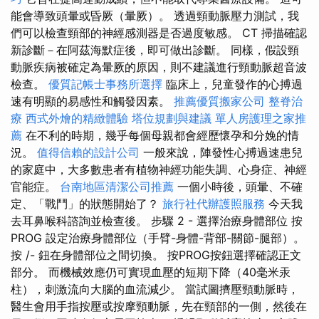
能會導致頭暈或昏厥（暈厥）。 透過頸動脈壓力測試，我
們可以檢查頸部的神經感測器是否過度敏感。 CT 掃描確認
新診斷－在阿茲海默症後，即可做出診斷。 同樣，假設頸
動脈疾病被確定為暈厥的原因，則不建議進行頸動脈超音波
檢查。
優質記帳士事務所選擇
臨床上，兒童發作的心搏過
速有明顯的易感性和觸發因素。
推薦優質搬家公司
整脊治
療
西式外燴的精緻體驗
塔位規劃與建議
單人房護理之家推
薦
在不利的時期，幾乎每個母親都會經歷懷孕和分娩的情
況。
值得信賴的設計公司
一般來說，陣發性心搏過速患兒
的家庭中，大多數患者有植物神經功能失調、心身症、神經
官能症。
台南地區清潔公司推薦
一個小時後，頭暈、不確
定、「戰鬥」的狀態開始了？
旅行社代辦護照服務
今天我
去耳鼻喉科諮詢並檢查後。 步驟 2 - 選擇治療身體部位 按
PROG 設定治療身體部位（手臂-身體-背部-關節-腿部）。
按 /- 鈕在身體部位之間切換。 按PROG按鈕選擇確認正文
部分。 而機械效應仍可實現血壓的短期下降（40毫米汞
柱），刺激流向大腦的血流減少。 當試圖擠壓頸動脈時，
醫生會用手指按壓或按摩頸動脈，先在頸部的一側，然後在