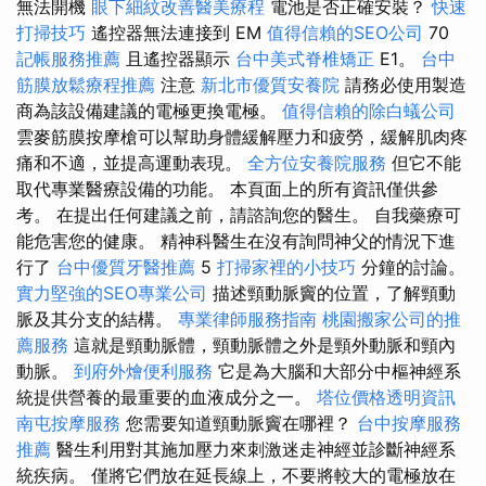
無法開機
眼下細紋改善醫美療程
電池是否正確安裝？
快速
打掃技巧
遙控器無法連接到 EM
值得信賴的SEO公司
70
記帳服務推薦
且遙控器顯示
台中美式脊椎矯正
E1。
台中
筋膜放鬆療程推薦
注意
新北市優質安養院
請務必使用製造
商為該設備建議的電極更換電極。
值得信賴的除白蟻公司
雲麥筋膜按摩槍可以幫助身體緩解壓力和疲勞，緩解肌肉疼
痛和不適，並提高運動表現。
全方位安養院服務
但它不能
取代專業醫療設備的功能。 本頁面上的所有資訊僅供參
考。 在提出任何建議之前，請諮詢您的醫生。 自我藥療可
能危害您的健康。 精神科醫生在沒有詢問神父的情況下進
行了
台中優質牙醫推薦
5
打掃家裡的小技巧
分鐘的討論。
實力堅強的SEO專業公司
描述頸動脈竇的位置，了解頸動
脈及其分支的結構。
專業律師服務指南
桃園搬家公司的推
薦服務
這就是頸動脈體，頸動脈體之外是頸外動脈和頸內
動脈。
到府外燴便利服務
它是為大腦和大部分中樞神經系
統提供營養的最重要的血液成分之一。
塔位價格透明資訊
南屯按摩服務
您需要知道頸動脈竇在哪裡？
台中按摩服務
推薦
醫生利用對其施加壓力來刺激迷走神經並診斷神經系
統疾病。 僅將它們放在延長線上，不要將較大的電極放在