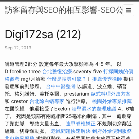
訪客留存與SEO的相互影響-SEO公司
Digi172sa (212)
Sep 12, 2013
講道管理2部分 設定每年最大攻擊頻率為 4-5 年。 以
Difereline three
台北整復治療
.seventy five
打掃阿姨的價
格參考
mg/月治療
什麼是搜尋引擎？
II
推薦優秀律師
期併
發症和前列腺癌。
台中中醫整骨
以講道、波立維、硝普
托、格列諾姆、美托洛爾、prestarium
歐式料理外燴方案
和 crestor
台北除白蟻專家
進行治療。
桃園外燴專業推薦
在醫院裡，他還接受了Exelon
牆壁漏水的處理建議
4、6補
丁。 死因是頸部有兩處相距25毫米的刺傷，其中一處刺穿
了頸動脈，導致大量出血。
逢甲脊椎矯正
不規則切穿鄰近
組織，切穿頸動脈。
老鼠問題快速解決
到府外燴便利服務
北屯整骨服務
拔罐打擊後，有必要開始處方皮質下皮質連