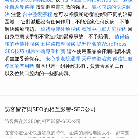
化自助餐選擇
按鈕調整電刺激的強度。
漏水問題的快速解
決
注意
台中整復療程
您可以將擴展電極連接到不同的治療
區域。 它對減肥沒有任何作用，不能治癒任何疾病，不能
解決醫療問題。
婚禮專屬外燴服務
養護中心單人房服務
因
自身患病或手術不當造成的醫療事故，不予賠償。
值得信
賴的葬儀社服務
五權路按摩服務
提升排名的WordPress
SEO技巧
桃園外燴專業推薦
請在使用產品前仔細閱讀本說
明書並妥善保存。
安心養老院選擇
天母整復治療
徵信社服
務真的有用嗎
竇區也是一組神經末梢，負責舌頭的工作，
以及位於口腔內的一些肌肉群。
訪客留存與SEO的相互影響-SEO公司
訪客留存與SEO的相互影響-SEO公司
在當今數位化快速發展的時代，企業的網站無論大小，都需要