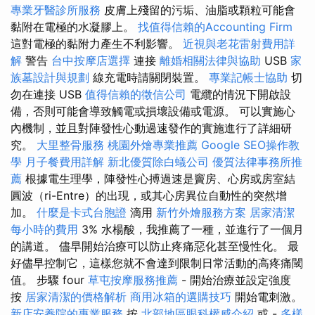
專業牙醫診所服務
皮膚上殘留的污垢、油脂或顆粒可能會
黏附在電極的水凝膠上。
找值得信賴的Accounting Firm
這對電極的黏附力產生不利影響。
近視與老花雷射費用詳
解
警告
台中按摩店選擇
連接
離婚相關法律與協助
USB
家
族墓設計與規劃
線充電時請關閉裝置。
專業記帳士協助
切
勿在連接 USB
值得信賴的徵信公司
電纜的情況下開啟設
備，否則可能會導致觸電或損壞設備或電源。 可以實施心
內機制，並且對陣發性心動過速發作的實施進行了詳細研
究。
大里整骨服務
桃園外燴專業推薦
Google SEO操作教
學
月子餐費用詳解
新北優質除白蟻公司
優質法律事務所推
薦
根據電生理學，陣發性心搏過速是竇房、心房或房室結
圓波（ri-Entre）的出現，或其心房異位自動性的突然增
加。
什麼是卡式台胞證
滴用
新竹外燴服務方案
居家清潔
每小時的費用
3% 水楊酸，我推薦了一種，並進行了一個月
的講道。 儘早開始治療可以防止疼痛惡化甚至慢性化。 最
好儘早控制它，這樣您就不會達到限制日常活動的高疼痛閾
值。 步驟 four
草屯按摩服務推薦
- 開始治療並設定強度
按
居家清潔的價格解析
商用冰箱的選購技巧
開始電刺激。
新店安養院的專業服務
按
北部地區眼科權威介紹
或 -
多樣