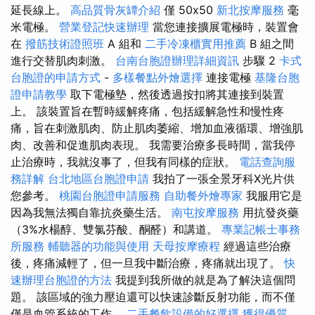
延長線上。
高品質骨灰罈介紹
僅 50x50
新北按摩服務
毫
米電極。
營業登記快速辦理
當您連接擴展電極時，裝置會
在
撥筋技術證照班
A 組和
二手冷凍櫃實用推薦
B 組之間
進行交替肌肉刺激。
台南台胞證辦理詳細資訊
步驟 2
卡式
台胞證的申請方式
-
多樣餐點外燴選擇
連接電極
基隆台胞
證申請教學
取下電極墊，然後透過按扣將其連接到裝置
上。 該裝置旨在暫時緩解疼痛，包括緩解急性和慢性疼
痛，旨在刺激肌肉、防止肌肉萎縮、增加血液循環、增強肌
肉、改善和促進肌肉表現。 我需要治療多長時間，當我停
止治療時，我就沒事了，但我有同樣的症狀。
電話查詢服
務詳解
台北地區台胞證申請
我拍了一張全景牙科X光片供
您參考。
桃園台胞證申請服務
自助餐外燴專家
我服用它是
因為我無法獨自靠抗炎藥生活。
南屯按摩服務
用抗發炎藥
（3%水楊醇、雙氯芬酸、酮醛）和講道。
專業記帳士事務
所服務
輔聽器的功能與使用
天母按摩療程
經過這些治療
後，疼痛減輕了，但一旦我中斷治療，疼痛就出現了。
快
速辦理台胞證的方法
我提到我所做的就是為了解決這個問
題。 該區域的強力壓迫還可以快速診斷反射功能，而不僅
僅是血管系統的工作。
二手餐飲設備的好選擇
獲得優質