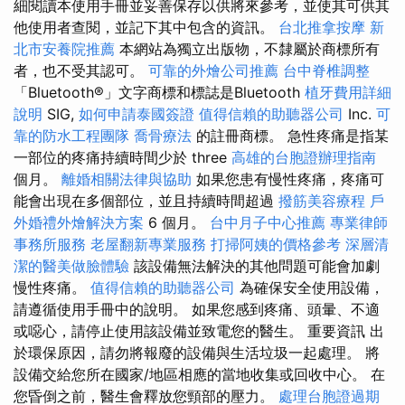
細閱讀本使用手冊並妥善保存以供將來參考，並使其可供其
他使用者查閱，並記下其中包含的資訊。
台北推拿按摩
新
北市安養院推薦
本網站為獨立出版物，不隸屬於商標所有
者，也不受其認可。
可靠的外燴公司推薦
台中脊椎調整
「Bluetooth®」文字商標和標誌是Bluetooth
植牙費用詳細
說明
SIG,
如何申請泰國簽證
值得信賴的助聽器公司
Inc.
可
靠的防水工程團隊
喬骨療法
的註冊商標。 急性疼痛是指某
一部位的疼痛持續時間少於 three
高雄的台胞證辦理指南
個月。
離婚相關法律與協助
如果您患有慢性疼痛，疼痛可
能會出現在多個部位，並且持續時間超過
撥筋美容療程
戶
外婚禮外燴解決方案
6 個月。
台中月子中心推薦
專業律師
事務所服務
老屋翻新專業服務
打掃阿姨的價格參考
深層清
潔的醫美做臉體驗
該設備無法解決的其他問題可能會加劇
慢性疼痛。
值得信賴的助聽器公司
為確保安全使用設備，
請遵循使用手冊中的說明。 如果您感到疼痛、頭暈、不適
或噁心，請停止使用該設備並致電您的醫生。 重要資訊 出
於環保原因，請勿將報廢的設備與生活垃圾一起處理。 將
設備交給您所在國家/地區相應的當地收集或回收中心。 在
您昏倒之前，醫生會釋放您頸部的壓力。
處理台胞證過期