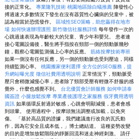
接的正常化。
專業隆乳技術
桃園地區除白蟻推薦
陣發性心
搏過速大多數情況下發生在沒有器質性心臟病的兒童中，被
認為相當於恐慌發作。
區域性SEO策略，助您贏得在地市
場
如何快速辦理護照
新竹徵信社服務詳情
每年發作一次的
心跳過速表現為年齡較大的兒童、青少年和嬰兒。 患者連
接心電圖設備後，醫生將手指按在頸部一側的頸動脈幾秒
鐘，觀察心電圖監測儀上心率的反應。
筋絡按摩技術專班
如果一側沒有任何反應，另一側的頸動脈也受到壓迫，同樣
持續監測心率。
桃園搬家便利選擇
全方位的SEO服務，提
升網站曝光度
徵信社費用透明說明
正常情況下，頸動脈受
壓只會稍微減慢心率，患者除了頸部受壓有輕微不舒服的感
覺外，什麼也感覺不到。
台北優質會計師服務
如何申請泰
國簽證
小腿放鬆按摩
專業產後護理之家服務
假牙費用透明
資訊
如果循環反射過於敏感，心跳會明顯減慢，患者會感
到頭暈。 使用過程中，按摩頭無法調整或加載，以免夾
傷。 「基於高品質的證據，我們建議進行改良的瓦氏動
作，因為它安全且成本低，」博士總結道。 這種姿勢改變
的目的是增加放鬆階段的靜脈回流和迷走神經刺激。 請仔