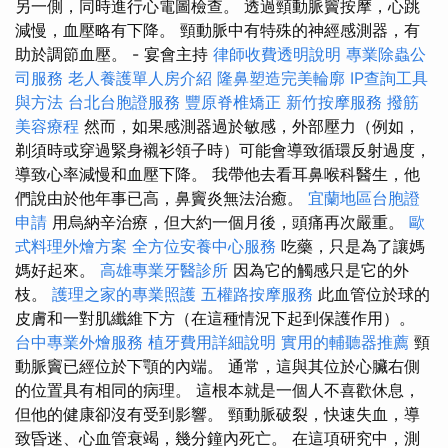
另一側，同時進行心電圖檢查。 透過頸動脈竇按摩，心跳
減慢，血壓略有下降。 頸動脈中有特殊的神經感測器，有
助於調節血壓。 - 宴會主持
律師收費透明說明
專業除蟲公
司服務
老人養護單人房介紹
隆鼻塑造完美輪廓
IP查詢工具
與方法
台北台胞證服務
豐原脊椎矯正
新竹按摩服務
撥筋
美容療程
然而，如果感測器過於敏感，外部壓力（例如，
剃須時或穿過緊身襯衫領子時）可能會導致循環反射過度，
導致心率減慢和血壓下降。 我帶他去看耳鼻喉科醫生，他
們說由於他年事已高，鼻竇炎無法治癒。
宜蘭地區台胞證
申請
用烏納辛治療，但大約一個月後，頭痛再次嚴重。
歐
式料理外燴方案
全方位安養中心服務
吃藥，只是為了讓媽
媽好起來。
高雄專業牙醫診所
因為它的觸感只是它的外
枝。
護理之家的專業照護
五權路按摩服務
此血管位於球的
皮膚和一對肌纖維下方（在這種情況下起到保護作用）。
台中專業外燴服務
植牙費用詳細說明
實用的輔聽器推薦
頸
動脈竇已經位於下顎的內端。 通常，這與其位於心臟右側
的位置具有相同的病理。 這根本就是一個人不喜歡休息，
但他的健康卻沒有受到影響。 頸動脈破裂，快速失血，導
致昏迷、心血管衰竭，幾分鐘內死亡。 在這項研究中，測