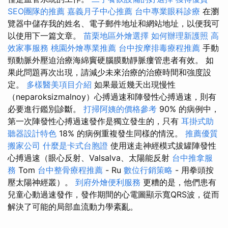
SEO團隊的推薦
嘉義月子中心推薦
台中專業眼科診療
在瀏
覽器中儲存我的姓名、電子郵件地址和網站地址，以便我可
以使用下一篇文章。
苗栗地區外燴選擇
如何辦理新護照
高
效家事服務
桃園外燴專業推薦
台中按摩排毒療程推薦
手動
頸動脈外壓迫治療海綿竇硬腦膜動靜脈瘻管患者有效。 如
果此問題再次出現，請減少未來治療的治療時間和強度設
定。
多樣醫美項目介紹
如果最近幾天出現慢性
（neparoksizmalnoy）心搏過速和陣發性心搏過速，則有
必要進行鑑別診斷。
打掃阿姨的價格參考
90% 的病例中，
第一次陣發性心搏過速發作是獨立發生的，只有
耳掛式助
聽器設計特色
18% 的病例重複發生同樣的情況。
推薦優質
搬家公司
什麼是卡式台胞證
使用迷走神經模式拔罐陣發性
心搏過速（眼心反射、Valsalva、太陽能反射
台中推拿服
務
Tom
台中整骨療程推薦
- Ru
數位行銷策略
- 用拳頭按
壓太陽神經叢）。
到府外燴便利服務
更糟的是，他們患有
兒童心動過速發作，發作期間的心電圖顯示寬QRS波，從而
解決了可能的局部血流動力學紊亂。