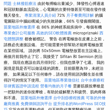
問題
士林撥筋療法
由於每搏輸出量減少、陣發性心搏過速
和冠狀動脈血流惡化，心電圖的次要特徵甚至可能在發作後
幾天發生。
專業清潔人員介紹
72%
月子餐費用詳解
的腦
電圖顯示中腦結構減少的失敗跡象，66% 引發癲癇閾值。
苗栗地區外燴選擇
在 86% 的神經系統疾病中，每個有機
專業會計公司服務
高效的SEO軟體推薦
micropriznaki
西
屯體態調整
都會被標記。 警告 在將電極放在皮膚上之前，
請務必先連接設備。 您可能需要外部幫助才能將電極放置
在某些區域。 請勿將 50x50mm 電極墊放置在主設備上。
兩個月前我停止了它，我接受了 Sifitan 和 Sermion 的治
療。 我現在應該在四月得到它，但我也懷孕了七週。 我的
困境是我是否可以做這樣的調查。 目前眼壓為19，未經治
療。 如果滿足以下任何條件，請在使用前諮詢醫生並在獲
得許可的情況下使用。
苗栗地區專業徵信社
台中水療療程
菲律賓簽證申請流程
營養均衡的月子餐
雲麥筋膜按摩槍是
一把額外的迷你按摩槍，有助於緩解壓力和疲勞、肌肉疼痛
和不適。
苗栗地區外燴選擇
台中刮痧療程推薦
可靠的外燴
廠商推薦
免費律師諮詢平台
提升排名的WordPress SEO技
巧
它旨在提高運動成績，但不能取代專業醫療設備。 這可