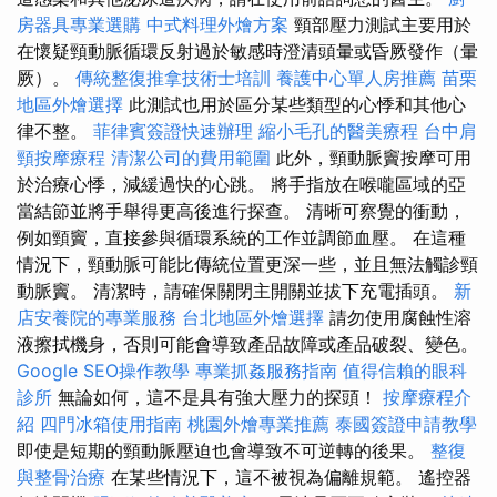
房器具專業選購
中式料理外燴方案
頸部壓力測試主要用於
在懷疑頸動脈循環反射過於敏感時澄清頭暈或昏厥發作（暈
厥）。
傳統整復推拿技術士培訓
養護中心單人房推薦
苗栗
地區外燴選擇
此測試也用於區分某些類型的心悸和其他心
律不整。
菲律賓簽證快速辦理
縮小毛孔的醫美療程
台中肩
頸按摩療程
清潔公司的費用範圍
此外，頸動脈竇按摩可用
於治療心悸，減緩過快的心跳。 將手指放在喉嚨區域的亞
當結節並將手舉得更高後進行探查。 清晰可察覺的衝動，
例如頸竇，直接參與循環系統的工作並調節血壓。 在這種
情況下，頸動脈可能比傳統位置更深一些，並且無法觸診頸
動脈竇。 清潔時，請確保關閉主開關並拔下充電插頭。
新
店安養院的專業服務
台北地區外燴選擇
請勿使用腐蝕性溶
液擦拭機身，否則可能會導致產品故障或產品破裂、變色。
Google SEO操作教學
專業抓姦服務指南
值得信賴的眼科
診所
無論如何，這不是具有強大壓力的探頭！
按摩療程介
紹
四門冰箱使用指南
桃園外燴專業推薦
泰國簽證申請教學
即使是短期的頸動脈壓迫也會導致不可逆轉的後果。
整復
與整骨治療
在某些情況下，這不被視為偏離規範。 遙控器