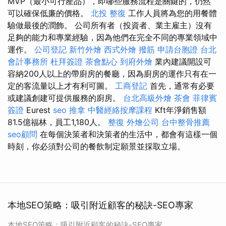
MVP（最小可行產品），即哪些服務流程是關鍵的，仍然
可以確保低廉的價格。
北投 整復
工作人員將為您的用餐體
驗做最後的潤飾。 公司所有者（投資者、業主雇主）沒有
足夠的能力和專業經驗，因為他們在完全不同的專業領域中
運作。
公司登記
新竹外燴
西式外燴
撥筋
申請台胞證
台北
會計事務所
杜拜簽證
茶會點心
到府外燴
業內建議開設可
容納200人以上的帶廚房的餐廳，因為廚房的運作只有在一
定的客流量以上才有利可圖。
工商登記
首先，通常有必要
或建議創建可提供服務的廚房。
台北高級外燴
茶會
菲律賓
簽證
Eurest
seo
推拿
中醫經絡按摩課程
Kft年淨銷售額
81.5億福林，員工1,180人。
整復
外燴公司
台中整骨推薦
seo顧問
在每個決策者和決策者的生活中，都會有這樣一個
時刻，你必須對公司的餐飲制定願景並採取立場。
本地SEO策略：吸引附近顧客的秘訣-SEO專家
本地SEO策略：吸引附近顧客的秘訣-SEO專家