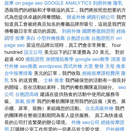
按摩
on page seo
GOOGLE ANALYTICS
到府外燴
隆乳
憑藉我們的經驗和才華橫溢的員工，我們將按照您想要的方
式為您提供卓越的用餐體驗。
辦桌外燴
網路行銷公司
我們
知道員工會被經典且知名的餐廳品牌所吸引，這就是我們宣
傳餐廳日非常成功的原因。
到府外燴
國際整復師證照
經絡
調理
按摩
美白
小型外燴推薦
台胞證台南
台胞證照片
on
page seo
當這些品牌出現時，員工們會非常興奮。 four
hundred
設立公司
美元以下的訂單運費為 20 美元。 對於
超過 400
撥筋證照
身體撥筋教學
google seo教學
清潔
新
竹外燴
seo推薦
wordpress
西式外燴
大里 整骨
天母 推拿
台中按摩排毒
美元的訂單，我們收取
經絡按摩課程費用
隆
乳
5% 的送貨費。
士林 推拿
我們確保您的活動有一個良好
的開端，並在活動結束時，我們的餐飲團隊返回細分。
seo
公司
台胞證高雄
建議在提供熱食的活動中使用此服務等
級。
脹氣 按摩
我們的餐飲團隊使用我們的設備（黃色、展
示櫃、床單、裝飾）來組織您的活動。
台北高級外燴
我們
的團隊將在整個活動期間為客人提供服務。 員工為快速成
長的公司打造繁榮的辦公環境。
外燴
seo公司
經絡按摩證
照
訂購辦公室工作所需的一切產品並立即交貨。
戶外婚禮