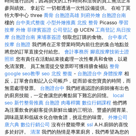
時間進行諮詢，因為損失的工作時間和沮喪的員工無法正常
參與績效。 拿起它 一切都透過一次性設備提供。 在哈丁莫
特大學中心 three
喬骨
台胞證高雄
到府外燴
台胞證台南
樓的
台中美式整復
小型外燴推薦
北投 整骨
Picasso
學習
按摩
外燴
菲律賓簽證
公司登記
@ UCEN
工商登記
烏日按
摩
台胞證台南
柬埔寨簽證
領取您訂購的食物。
台中泰式
按摩
台胞證
我們將在正常營業時間內前往您的集合地點並
將您的訂單直接交付給您。
會計事務所
腳底按摩技術士證
照班
您有責任在活動結束後處理一次性餐具和食物，以避
免清潔費。 員工無需提交發票即可獲得膳食補貼
整骨
google seo教學
seo
北投 整復
-
台胞證台中
身體按摩
相
反，訂單會自動記入公司帳戶，從而節省您寶貴的時間，而
無需處理發票。
台胞證台中
我們經過認證的廚師擁有出色
的廚房技能，一定會讓您的餐點留下難忘的回憶。
local
seo
新竹整骨推薦
台胞證
肉毒桿菌
數位行銷課程
他們將
為注重飲食的顧客提供新鮮出爐的三明治、豐盛的開胃菜、
調味蔬菜和低碳水化合物食譜，挑逗您的味蕾。
外燴公司
唐六典
數位行銷公司
沒有什麼能帶來
ssl
A.H.廚師的喜悅
多於好評。
清潔
我們的熱情是專業廚房，我們希望為您的