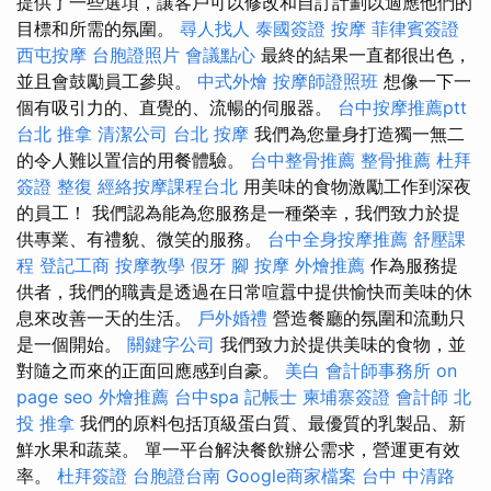
提供了一些選項，讓客戶可以修改和自訂計劃以適應他們的
目標和所需的氛圍。
尋人找人
泰國簽證
按摩
菲律賓簽證
西屯按摩
台胞證照片
會議點心
最終的結果一直都很出色，
並且會鼓勵員工參與。
中式外燴
按摩師證照班
想像一下一
個有吸引力的、直覺的、流暢的伺服器。
台中按摩推薦ptt
台北 推拿
清潔公司
台北 按摩
我們為您量身打造獨一無二
的令人難以置信的用餐體驗。
台中整骨推薦
整骨推薦
杜拜
簽證
整復
經絡按摩課程台北
用美味的食物激勵工作到深夜
的員工！ 我們認為能為您服務是一種榮幸，我們致力於提
供專業、有禮貌、微笑的服務。
台中全身按摩推薦
舒壓課
程
登記工商
按摩教學
假牙
腳 按摩
外燴推薦
作為服務提
供者，我們的職責是透過在日常喧囂中提供愉快而美味的休
息來改善一天的生活。
戶外婚禮
營造餐廳的氛圍和流動只
是一個開始。
關鍵字公司
我們致力於提供美味的食物，並
對隨之而來的正面回應感到自豪。
美白
會計師事務所
on
page seo
外燴推薦
台中spa
記帳士
柬埔寨簽證
會計師
北
投 推拿
我們的原料包括頂級蛋白質、最優質的乳製品、新
鮮水果和蔬菜。 單一平台解決餐飲辦公需求，營運更有效
率。
杜拜簽證
台胞證台南
Google商家檔案
台中 中清路