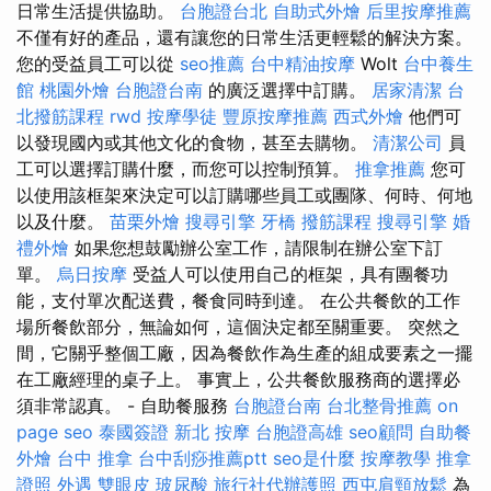
日常生活提供協助。
台胞證台北
自助式外燴
后里按摩推薦
不僅有好的產品，還有讓您的日常生活更輕鬆的解決方案。
您的受益員工可以從
seo推薦
台中精油按摩
Wolt
台中養生
館
桃園外燴
台胞證台南
的廣泛選擇中訂購。
居家清潔
台
北撥筋課程
rwd
按摩學徒
豐原按摩推薦
西式外燴
他們可
以發現國內或其他文化的食物，甚至去購物。
清潔公司
員
工可以選擇訂購什麼，而您可以控制預算。
推拿推薦
您可
以使用該框架來決定可以訂購哪些員工或團隊、何時、何地
以及什麼。
苗栗外燴
搜尋引擎
牙橋
撥筋課程
搜尋引擎
婚
禮外燴
如果您想鼓勵辦公室工作，請限制在辦公室下訂
單。
烏日按摩
受益人可以使用自己的框架，具有團餐功
能，支付單次配送費，餐食同時到達。 在公共餐飲的工作
場所餐飲部分，無論如何，這個決定都至關重要。 突然之
間，它關乎整個工廠，因為餐飲作為生產的組成要素之一擺
在工廠經理的桌子上。 事實上，公共餐飲服務商的選擇必
須非常認真。 - 自助餐服務
台胞證台南
台北整骨推薦
on
page seo
泰國簽證
新北 按摩
台胞證高雄
seo顧問
自助餐
外燴
台中 推拿
台中刮痧推薦ptt
seo是什麼
按摩教學
推拿
證照
外遇
雙眼皮
玻尿酸
旅行社代辦護照
西屯肩頸放鬆
為