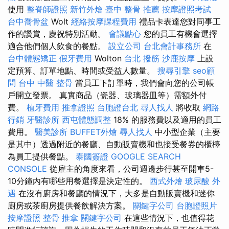
使用
整脊師證照
新竹外燴
臺中 整骨 推薦
按摩證照考試
台中喬骨盆
Wolt
經絡按摩課程費用
禮品卡表達您對同事工
作的讚賞，慶祝特別活動。
會議點心
您的員工有機會選擇
適合他們個人飲食的餐點。
設立公司
台北會計事務所
在
台中體態矯正
假牙費用
Wolton
台北 撥筋
沙鹿按摩
上設
定預算、訂單地點、時間或受益人數量。
搜尋引擎
seo顧
問
台中 中醫 整骨
當員工下訂單時，我們會向您的公司帳
戶開立發票。 真實商品（瓷器、玻璃器皿等）需額外付
費。
植牙費用
推拿證照
台胞證台北
尋人找人
將收取
網路
行銷
牙醫診所
西屯體態調整
18% 的服務費以及適用的員工
費用。
醫美診所
BUFFET外燴
尋人找人
中小型企業（主要
是其中）透過附近的餐廳、自動販賣機和也接受餐券的櫃檯
為員工提供餐點。
泰國簽證
GOOGLE SEARCH
CONSOLE
從雇主的角度來看，公司週邊步行甚至開車5-
10分鐘內有哪些用餐選擇是決定性的。
西式外燴
玻尿酸
外
遇
在沒有廚房和餐廳的情況下，大多是自動販賣機和迷你
廚房或茶廚房提供餐飲解決方案。
關鍵字公司
台胞證照片
按摩證照
整骨 推拿
關鍵字公司
在這些情況下，也值得花