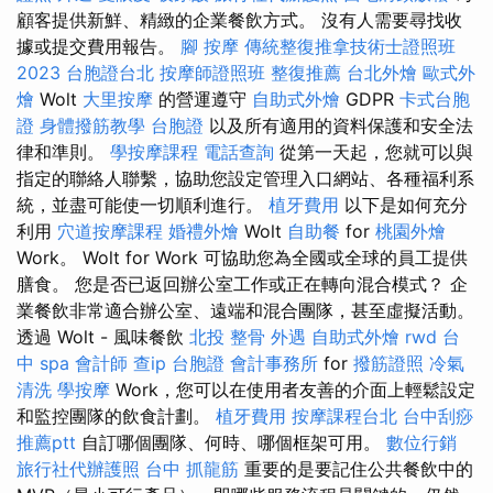
顧客提供新鮮、精緻的企業餐飲方式。 沒有人需要尋找收
據或提交費用報告。
腳 按摩
傳統整復推拿技術士證照班
2023
台胞證台北
按摩師證照班
整復推薦
台北外燴
歐式外
燴
Wolt
大里按摩
的營運遵守
自助式外燴
GDPR
卡式台胞
證
身體撥筋教學
台胞證
以及所有適用的資料保護和安全法
律和準則。
學按摩課程
電話查詢
從第一天起，您就可以與
指定的聯絡人聯繫，協助您設定管理入口網站、各種福利系
統，並盡可能使一切順利進行。
植牙費用
以下是如何充分
利用
穴道按摩課程
婚禮外燴
Wolt
自助餐
for
桃園外燴
Work。 Wolt for Work 可協助您為全國或全球的員工提供
膳食。 您是否已返回辦公室工作或正在轉向混合模式？ 企
業餐飲非常適合辦公室、遠端和混合團隊，甚至虛擬活動。
透過 Wolt - 風味餐飲
北投 整骨
外遇
自助式外燴
rwd
台
中 spa
會計師
查ip
台胞證
會計事務所
for
撥筋證照
冷氣
清洗
學按摩
Work，您可以在使用者友善的介面上輕鬆設定
和監控團隊的飲食計劃。
植牙費用
按摩課程台北
台中刮痧
推薦ptt
自訂哪個團隊、何時、哪個框架可用。
數位行銷
旅行社代辦護照
台中 抓龍筋
重要的是要記住公共餐飲中的