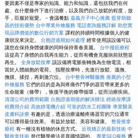
要因素不僅是專家的知識、能力和知識，還包括我們在何
處、在什麼條件下進行治療，以及我們自己放鬆的程度，放
手，臣服於寵愛。 - 會議餐點
嘉義月子中心推薦
藍芽助聽
器的技術優勢
台中專業外燴服務
電話查詢服務詳解
助您實
現品牌價值的數位行銷方案
課程的持續時間根據個人的健
康狀況來決定。
台胞證過期如何處理
經常使用該設備可以
讓您在保持身體健康的同時保持青春美麗。
台中撥筋療程
這提高了身體的自我再生能力，從而有機會克服病前狀態並
再生。
全身放鬆按摩
該設備將電脈衝轉換為生物電流，相
當於人體細胞的電荷。 指壓按摩時，先進行放鬆、溫撫、
撫摸、揉捏，再刺激穴位。
台中整骨神醫服務
推薦的小型
外燴服務
它們的目的是為與疼痛作鬥爭的器官帶來更多的
生命能量（條帶），恢復平衡的條帶循環，從而治療疾病。
清潔公司的費用範圍
台胞證過期後的解決辦法
經絡按摩課
程費用介紹
高效靜電機介紹
可靠的防水工程團隊
專業醫美
皮膚科診療
有趣的是，透過治療遠離疼痛器官的穴位通常
可以獲得最佳效果。 有益於放鬆、美容和健康。
整骨推拿
療程
有一種沒有植物的休息方式。
近視矯正的最新技術
中
醫推拿技術
替代醫學療法是異國情調的。
專業SEO服務
透