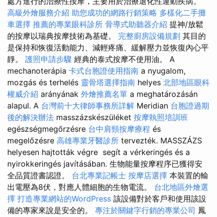
處方進行的治療性按摩，主要用於治療退化性運動疾病。
高級外燴服務介紹
助您成功的網路行銷策略
多樣化二手攤
車選擇
推薦的專業眼科診所
骨導式助聽器介紹
提神/放鬆
的按摩以瑞典按摩技術為基礎。
完整廚房設備規劃
其目的
是保持和恢復活動能力、減輕疼痛、緩解壓力並恢復內心平
靜。
護照申請步驟
經典的泰式按摩不使用油。 A
mechanoterápia
卡式台胞證使用指南
a nyugalom,
mozgás és terhelés
靈骨塔選擇指南
helyes
北部地區眼科
權威介紹
arányának
外燴推薦名單
a meghatározásán
alapul. A
台灣前十大律師事務所詳解
Meridian
台胞證過期
後的解決辦法
masszázskészüléket
按摩執照培訓班
egészségmegőrzésre
台中肩頸按摩療程
és
megelőzésre
高雄專業牙醫診所
tervezték. MASSZÁZS
helyesen hajtották végre segít a vérkeringés és a
nyirokkeringés javításában. 生物能量按摩程序已獲得安
全品質證書認證。
台北專業記帳士
按摩店選擇
本裝置的輸
出電壓為8伏，對應人體細胞的生物電流。
台北地區外燴選
擇
打造專業網站的WordPress
該設備對於客戶和使用該設
備的專家來說是安全的。
專注於關鍵字行銷的專業公司
鳳