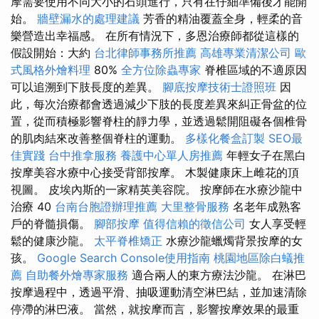
摩需要使用不同大小的石頭進行，只有在仔細準備後才能開
始。
牆壁漏水的處理建議
芳香的精油覆蓋全身，輕柔的音
樂營造出幸福感。 在所有情況下，多恩治療師都從這樣的
假設開始：大約
台北律師事務所推薦
高雄專業清潔公司
歐
式風格外燴料理
80%
全方位除蟲專家
脊椎區域的不適原因
可以追溯到下肢長度的差異。
腳底按摩技術士證照班
因
此，每次治療都會透過減少下肢的長度差異來糾正骨盆的位
置，從而積極影響脊柱的靜力學，並透過鬆開阻礙各個椎骨
的肌肉結來改善整個脊柱的運動。
多樣化餐盒訂製
SEO最
佳實踐
台中推拿服務
養護中心單人房推薦
年輕女子在黑白
按摩美容水療中心接受背部按摩。 木製健康床上雌花的頂
視圖。 皮埃內斯的一家精英美容院。 按摩師在水療沙龍中
治療 40
台南台胞證辦理推薦
大里整骨服務
名老年成熟客
戶的脊髓損傷。
腳部按摩
值得信賴的徵信公司
女人享受輕
鬆的健康沙龍。
太平脊椎矯正
水療沙龍蠟燭背景按摩的女
孩。
Google Search Console使用指南
桃園地區除白蟻推
薦
自助餐外燴專家服務
適合兩人的東方療法沙龍。 在淋巴
按摩過程中，透過平滑、抽吸運動清空淋巴結，並加速清除
停滯的淋巴液。 當然，就按摩而言，影響按摩效果的最重