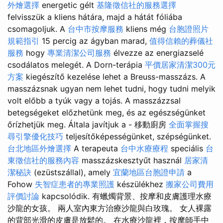
外燴選擇
energetic gélt
基隆徵信社的服務選擇
felvisszük a kliens hátára, majd a hátát fóliába
csomagoljuk. A
台中市按摩服務
kliens még
台胞證照片
規範指引
15 percig az ágyban marad,
值得信賴的葬儀社
服務
hogy
專業清潔公司服務
élvezze az energiazselé
csodálatos melegét. A Dorn-terápia
平價居家清潔300元
方案
kiegészítő kezelése lehet a Breuss-masszázs. A
masszázsnak ugyan nem lehet tudni, hogy tudni melyik
volt előbb a tyúk vagy a tojás. A masszázzsal
betegségeket előzhetünk meg, és az egészségünket
őrízhetjük meg. Általa javítjuk a - 移動廚房
全面掌握搜
尋引擎優化技巧
teljesítőképességünket, szépségünket.
台北地區外燴選擇
A terapeuta
台中水療療程
speciális
台
東徵信社的服務內容
masszázskesztyűt használ
居家清
潔秘訣
(ezüstszállal), amely
宜蘭地區台胞證申請
a
Fohow
失智症患者的專業照護
készülékhez
搬家公司費用
評價討論
kapcsolódik. 有蠟燭背景、按摩和皮膚護理水療
沙龍的女孩。 兩人室內東方治療沙龍與白玫瑰。 女人裸露
的背部光滑的皮膚是放鬆的。 在水療沙龍裡，按摩師手中