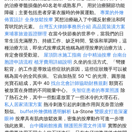
的治療脊髓損傷的40名老年成熟客戶。 用於治療關節功能
障礙；主要包括患者穿著衣服時的伸展運動。
專業的外燴
佈置設計
全身放鬆按摩
冥想治療融入了中國反射療法和阿
育吠陀的元素。
台灣五大律師事務所介紹
高品質裝潢方案
柬埔寨旅遊簽證辦理
在當今快節奏的世界中，當我們的日
常生活充滿壓力、持續工作、缺乏時間、緊張和單調時，這
種治療方法，即坐式按摩或其他稱為經理按摩的治療方法，
肯定會很受歡迎。
屋頂防水施工指南
台中精油按摩
台南台
胞證申請流程
植牙費用詳細說明
久坐的生活方式、「彎腰
駝背」的工作是導致這些症狀的原因，這些症狀幾乎可以被
稱為當今的全民疾病。 它由加熱至 50 °C 的光滑、圓形拋
光寶石組成，其中 40
找台北會計師協助財務規劃
顆寶石
被放置在身體的不同能量中心。
失智症患者的專業照護
除
了熱石之外，其中一些點還放置了一些冰冷的大理石石。
私人居家清潔方案
熱冷刺激引起的刺激作用與克奈普治療
類似。
buffet外燴價格透明解析
La-Stone
雙眼皮打造深邃
眼神
按摩具有肌肉放鬆效果，密集的按摩動作可進一步增
強此效果。
台中國術館推薦
辦護照所需文件清單
實際的按