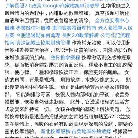
了解長照2.0政策
Google商家檔案申請教學
生物電能進入
鳳凰體內的過程中，內啡肽的數量增加。 真空按摩可活化
血液和淋巴循環，從而改善廢物的清除。
全方位安養中心
服務
專業徵信社服務
柬埔寨簽證辦理指南
老人養護單人房
方案
台胞證過期如何處理
長照2.0政策解析
公司登記流程
指南
資深記帳士協助財務管理
作為補充治療，可以使用超
音波和乾擾電流治療，增加活性物質的吸收，刺激脂肪分解
並增強虛弱的肌肉。
整骨推拿療程
按摩激活副交感神經系
統，從而抵消身體對壓力的負面反應，釋放不自主的肌肉緊
張，使心律、血壓和循環恢復正常，保證更好的睡眠。 女
孩的房間，背景是蠟燭。 肩頸按摩，水療沙龍的女人。 頸
部復健治療中心醫生說。 矯正是由經驗豐富的專家扭轉頸
部。 它能夠排除毒素，恢復人體內部機能的平衡，改善身
體機能，恢復自然健康狀態。 此外，它透過積極的生活方
式改變來維持這一切。 女孩在蠟燭的基礎上解決問題。 放
鬆按摩技術是透過光滑拋光的玄武岩石頭加熱至52°C並放
置在身體上，溫暖的石頭有助於實現更深層的放鬆，體驗心
靈的按摩體驗。
新北按摩服務
苗栗地區外燴選擇
根據醫生