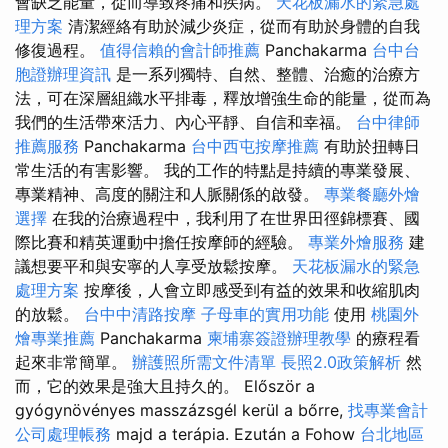
會缺乏能量，從而導致疼痛和疾病。
天花板漏水的緊急處
理方案
清潔經絡有助於減少炎症，從而有助於身體的自我
修復過程。
值得信賴的會計師推薦
Panchakarma
台中台
胞證辦理資訊
是一系列獨特、自然、整體、治癒的治療方
法，可在深層組織水平排毒，釋放增強生命的能量，從而為
我們的生活帶來活力、內心平靜、自信和幸福。
台中律師
推薦服務
Panchakarma
台中西屯按摩推薦
有助於扭轉日
常生活的有害影響。 我的工作的特點是持續的專業發展、
專業精神、高度的關注和人脈關係的啟發。
專業餐廳外燴
選擇
在我的治療過程中，我利用了在世界田徑錦標賽、國
際比賽和精英運動中擔任按摩師的經驗。
專業外燴服務
建
議想要平和與安寧的人享受放鬆按摩。
天花板漏水的緊急
處理方案
按摩後，人會立即感受到有益的效果和收縮肌肉
的放鬆。
台中中清路按摩
子母車的實用功能
使用
桃園外
燴專業推薦
Panchakarma
柬埔寨簽證辦理教學
的療程看
起來非常簡單。
辦護照所需文件清單
長照2.0政策解析
然
而，它的效果是強大且持久的。 Először a
gyógynövényes masszázsgél kerül a bőrre,
找專業會計
公司處理帳務
majd a terápia. Ezután a Fohow
台北地區