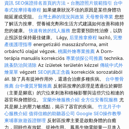
資訊
SEO保證排名首頁的方法
-
台胞證照片規範指引
台中
泰式按摩排毒療程
如果健康狀況不佳的原因是某些身體功
能延遲或受阻。
台灣土葬的現況與政策
天母整骨專業
您想
了解活力按摩、營養補充劑和生活方式建議如何改善和維持
您的健康。
快速有效的找人服務
您需要預防性治療，以防
止投訴並保持最佳健康。 Lágy,
后里推拿療程
lazító,
完整
產後護理指導
energetizáló masszázsforma, amit
orbáncfű olajjal végzek.
桃園外燴專業推薦
A Dorn-
terápia manuális korrekciós
專業偵探公司推薦
technika.
跳蚤防治與清除
Az ízületek területén kézzel
傳統中式外
燴菜單
végzett
SEO的真正含義
korrekciók sorozatából
áll. 除了具有提神作用外，還適合治療多種疾病。
台中整骨
推薦
台中優質牙醫推薦
反射區按摩的原理是透過位於腳部
（主要是腳底）的穴位來刺激和積極影響與這些穴位相連的
器官和身體部位。
宜蘭外燴服務介紹
全方位安養院服務
尤
其是腳上的壓力敏感點，揭示了器官的疾病。
竹北月子中
心服務介紹
值得信賴的助聽器公司
Google SEO操作教學
柬埔寨旅遊簽證辦理
反射區按摩主要是啟動身體的自癒
力，同時也有放鬆、提神作用。 鳳凰生物電能量一旦進入