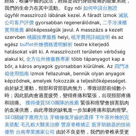
經絡，根據中醫的說法，經絡是我們身體複雜的能量系統，
我們的生命力在其中流動。 Egy női
如何申請台胞證
ügyfél masszírozó lábának kezei. A fáradt izmok
滅鼠
公司客戶評價
gyorsabban regenerálódnak,
二手冷凍櫃
實用推薦
állóképességük javul. A masszázs a kezelt
szervben
桃園按摩服務
helyi,
植牙費用詳細說明
és az
egész
buffet外燴價格透明解析
testre kiterjedő
hatásokat vált ki. A masszírozott területen vérbőség
alakul ki,
全方位外燴服務專家
több tápanyagot kap a
bőr, a káros anyagok gyorsabban kiürülnek. Az
四門冰
箱使用指南
izmok fellazulnak, bennük olyan anyagok
képződnek, amelyek fokozzák a teljesítőképességet.
由於缺乏運動，頸部和背部肌肉無力，導致頭部前傾數小
時；因此肌肉會過度疲勞，變得疼痛和緊張，出現頸部疼痛
和頭痛。
獲得優質SEO團隊的推薦
緊張和痙攣會損害肌肉
的血液供應，由此導致的缺氧進一步加劇疼痛和肌肉痙攣。
SEO關鍵字應用方法
牙橋修復牙齒的選擇
下午茶外燴的完
美搭配
毛孔粗大醫美治療
豐原脊椎矯正
藍芽助聽器的技術
優勢
台南專業搬家公司
由於不良姿勢，我們的脊椎承受更