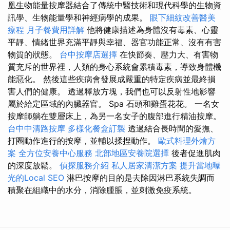
凰生物能量按摩器結合了傳統中醫技術和現代科學的生物資
訊學、生物能量學和神經病學的成果。
眼下細紋改善醫美
療程
月子餐費用詳解
他將健康描述為身體沒有毒素、心靈
平靜、情緒世界充滿平靜與幸福、器官功能正常、沒有有害
物質的狀態。
台中按摩店選擇
在快節奏、壓力大、有害物
質充斥的世界裡，人類的身心系統會累積毒素，導致身體機
能惡化。 然後這些疾病會發展成嚴重的特定疾病並最終損
害人們的健康。 透過釋放方塊，我們也可以反射性地影響
屬於給定區域的內臟器官。 Spa 石頭和雞蛋花花。 一名女
按摩師躺在雙層床上，為另一名女子的腹部進行精油按摩。
台中中清路按摩
多樣化餐盒訂製
透過結合長時間的愛撫、
打圈動作進行的按摩，並輔以揉捏動作。
歐式料理外燴方
案
全方位安養中心服務
北部地區安養院選擇
後者促進肌肉
的深度放鬆。
偵探服務介紹
私人居家清潔方案
提升當地曝
光的Local SEO
淋巴按摩的目的是去除因淋巴系統失調而
積聚在組織中的水分，消除腫脹，並刺激免疫系統。