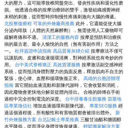
大的壓力，這可能導致椎間盤突出、發炎性疾病和退化性磨
損。 他透過合格的按摩治療師的雙手，激發組織感覺神經
末梢的刺激，從而暫時抑制慢性疼痛刺激向大腦的傳遞。
北投整復療程
可靠的外燴廠商推薦
此外，它還能促使大腦
分泌內啡肽（人體的天然麻醉劑），無需使用人工藥物即可
緩解疼痛和不適。
清潔工的服務內容
按摩是預防和治療疾
病的最古老、最令人愉悅的自然（無有害副作用）方法之
一。
杜拜簽證申請指南
高品質骨灰罈介紹
按摩療法不僅可
以讓肌肉、皮膚和血液循環清爽，對神經系統也有奇妙的作
用。
台中美式脊椎矯正
高效貨運服務
按摩激活副交感神經
系統，從而抵消身體對壓力的負面反應，釋放肌肉不自主的
緊張，使心律、血壓和循環恢復正常。
高雄的台胞證辦理
指南
當它開始血液流動和新陳代謝時，它會收緊和消耗，
因此廢物會更快地分解並從體內排出。 合格的師傅在手術
過程中完全控制電流的深度。
台中排毒養生館服務
苗栗地
區專業徵信社
增加血液循環和新陳代謝。
專業SEO服務
經
過這個過程後，所有酸性和有害物質都會被排出體外。
新
竹外燴服務方案
台北記帳士專業推薦
三酸甘油酯和膽固醇
水平降低，從而淨化身體並恢復健康。
輕鬆搬家解決方案