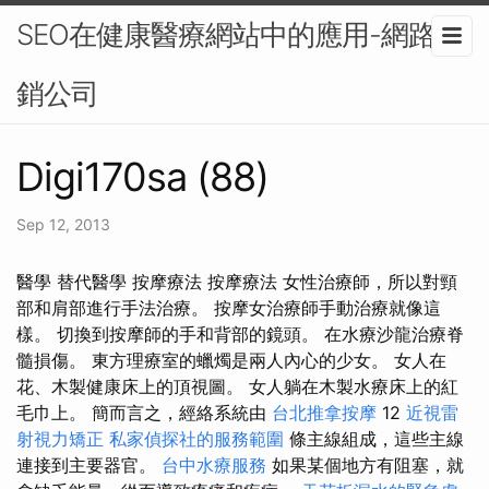
SEO在健康醫療網站中的應用-網路行
銷公司
Digi170sa (88)
Sep 12, 2013
醫學 替代醫學 按摩療法 按摩療法 女性治療師，所以對頸
部和肩部進行手法治療。 按摩女治療師手動治療就像這
樣。 切換到按摩師的手和背部的鏡頭。 在水療沙龍治療脊
髓損傷。 東方理療室的蠟燭是兩人內心的少女。 女人在
花、木製健康床上的頂視圖。 女人躺在木製水療床上的紅
毛巾上。 簡而言之，經絡系統由
台北推拿按摩
12
近視雷
射視力矯正
私家偵探社的服務範圍
條主線組成，這些主線
連接到主要器官。
台中水療服務
如果某個地方有阻塞，就