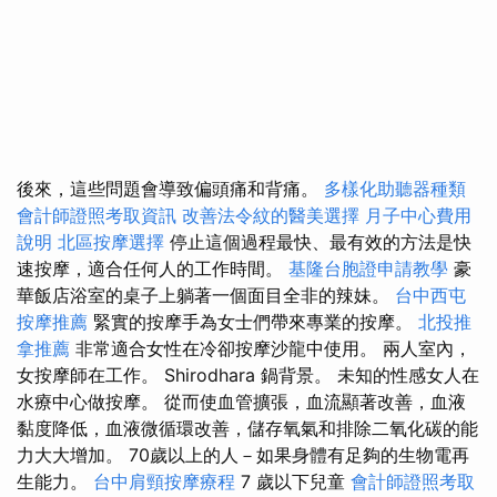
後來，這些問題會導致偏頭痛和背痛。
多樣化助聽器種類
會計師證照考取資訊
改善法令紋的醫美選擇
月子中心費用
說明
北區按摩選擇
停止這個過程最快、最有效的方法是快
速按摩，適合任何人的工作時間。
基隆台胞證申請教學
豪
華飯店浴室的桌子上躺著一個面目全非的辣妹。
台中西屯
按摩推薦
緊實的按摩手為女士們帶來專業的按摩。
北投推
拿推薦
非常適合女性在冷卻按摩沙龍中使用。 兩人室內，
女按摩師在工作。 Shirodhara 鍋背景。 未知的性感女人在
水療中心做按摩。 從而使血管擴張，血流顯著改善，血液
黏度降低，血液微循環改善，儲存氧氣和排除二氧化碳的能
力大大增加。 70歲以上的人－如果身體有足夠的生物電再
生能力。
台中肩頸按摩療程
7 歲以下兒童
會計師證照考取