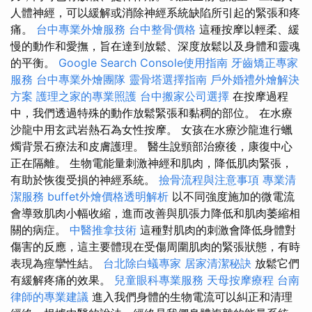
人體神經，可以緩解或消除神經系統缺陷所引起的緊張和疼
痛。
台中專業外燴服務
台中整骨價格
這種按摩以輕柔、緩
慢的動作和愛撫，旨在達到放鬆、深度放鬆以及身體和靈魂
的平衡。
Google Search Console使用指南
牙齒矯正專家
服務
台中專業外燴團隊
靈骨塔選擇指南
戶外婚禮外燴解決
方案
護理之家的專業照護
台中搬家公司選擇
在按摩過程
中，我們透過特殊的動作放鬆緊張和黏稠的部位。 在水療
沙龍中用玄武岩熱石為女性按摩。 女孩在水療沙龍進行蠟
燭背景石療法和皮膚護理。 醫生說頸部治療後，康復中心
正在隔離。 生物電能量刺激神經和肌肉，降低肌肉緊張，
有助於恢復受損的神經系統。
撿骨流程與注意事項
專業清
潔服務
buffet外燴價格透明解析
以不同強度施加的微電流
會導致肌肉小幅收縮，進而改善與肌張力降低和肌肉萎縮相
關的病症。
中醫推拿技術
這種對肌肉的刺激會降低身體對
傷害的反應，這主要體現在受傷周圍肌肉的緊張狀態，有時
表現為痙攣性結。
台北除白蟻專家
居家清潔秘訣
放鬆它們
有緩解疼痛的效果。
兒童眼科專業服務
天母按摩療程
台南
律師的專業建議
進入我們身體的生物電流可以糾正和清理