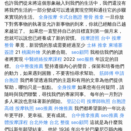
也許我們從未將這個形象融入到我們的生活中，我們還沒有
將我們生活的一部分變成可以透過實現空間和通往它的步驟
來實現的生活。
全身按摩
卡式台胞證
整骨 推拿
一旦你放
下對舊事物的執著並允許新事物的到來，你就已經離自己越
來越近了。 如果您一直堅持自己的目標直到第一個月末，
您就可以說您已經養成了新的習慣。
按摩證照
台中 按摩
整骨
畢竟，新習慣的形成需要經過至少
士林 推拿
柬埔寨
簽證
21
桃園外燴
天的磨合期。
seo顧問
我相信我們的讀
者將實現
中醫經絡按摩課程
2022
seo服務
年設定的目
標。
台中整復推薦
堅持遵循內心的聲音，保留和培養他們
的動力，如果遇到困難，不要害怕尋求幫助。
筋師傅
申請
台胞證
我們希望透過我們的主題和有用的文章為他們提供
幫助，哪怕只是一點點。
全身按摩
如果您有任何疑問，請
隨時與我們聯繫，尋找我們的專家同事。 每年的一月對許
多人來說也意味著新的開始。
登記公司
按摩師執照
台胞證
高雄
按摩執照
seo推薦
外燴推薦
我們都希望新的一年比去
年更平靜、更幸福、更有成就。
台中推拿推薦
seo推薦
身
體按摩課程
台北外燴
台北 整復
seo顧問
這就是為什麼我
們以新年願望結束。 他於 1936 年出生於巴蘭尼亞縣內梅