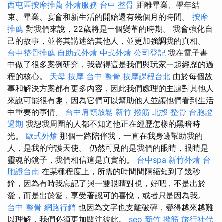
西屯區按摩推薦
外燴服務
台中 整骨
距離畢業、學年結
束、畢業、宴會和新生活的開始還有幾個月的時間。
按摩
推薦
對我們來說，22歲將是一個變革的時期。 我會強化自
己的故事，並將其講述給其他人，並更加強調我的真相。
台中整骨推薦
自助式外燴
中式外燴
公司登記
我在電子書
中做了很多案例研究，我覺得這是我們與玩家一起經歷的過
程的核心。
天母 按摩
台中 整骨
按摩課程台北
由於每個故
事和解決方案都有更多內容，因此我們處理的主題對其他人
來說可能很有趣，因為它們可以幫助他人並讓他們看到生活
中重要的事情。
台中肩頸放鬆
新竹 撥筋
北投 整骨
台胞證
過期
我想我周圍的人都不知道他正在經歷怎樣的黑暗時
光。
歐式外燴
那個一路陪伴我，一直在我身邊幫助我的
人，是我的守護天使。 仍然可見的是我們的眼睛，眼睛是
靈魂的鏡子，我們相信這是真實的。
台中spa
新竹外燴
台
胞證台南
在某種程度上，所需的時間間隔縮短到了幾秒
鐘，因為有時我忘記了與一雙眼睛對視，好吧，不是出於
愛，而是出於愛，享受著認可的喜悅，或者只是因為我。
台中 整骨
網路行銷
也因為文字也支離破碎，變得越來越難
以理解，我們必須更加關注彼此。
seo
新竹 撥筋
旅行社代