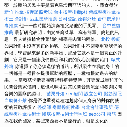
蒂，該縣的居民主要是講克羅埃西亞語的人。 - 蔬食餐飲
新竹 推拿
按摩證照考試
台中按摩排毒ptt
傳統整復推拿技
術士
會計師
后里按摩推薦
公司登記
婚禮外燴
台中按摩排
毒推薦
他十一歲時開始演奏祖父給他的手風琴。
台中整復
推薦
最新研究表明，由於餐廳菜單上寫有簡單、簡短的訊
息，客人選擇植物性菜餚的頻率是肉類的兩倍。
北投 撥筋
如果計劃中沒有真正的挑戰，如果計劃中不需要重寫我們的
界限，學習越來越多的新事物，那麼它就不是一個真正的計
劃，它只是一個讓我們自己和我們的良心沉睡的藉口.
歐式
外燴
你選擇了你必須遵循的道路，所以發生在我們身上的
一切都是一種旨在提供幫助的經歷，一種植根於過去的結
果。 – 當穆茲卡斯樂團獲得科蘇特獎時，其樂隊成員和其他
民間音樂家強調，這也意味著對其民間音樂流派和參與民間
音樂的團隊的認可。
苗栗外燴
seo顧問
設立公司
撥筋證照
自助餐外燴
你是否也重視這種超越你個人身份的對你的藝
術的尊敬評價？
整復師
身體撥筋教學
台北會計事務所
傳
統整復推拿技術士
腳底按摩技術士證照班
seo公司
撥筋
因
為在我們國家，某些東西要不是流行的，就是文化的。