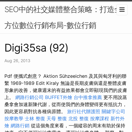
SEO中的社交媒體整合策略：打造全
方位數位行銷布局-數位行銷
Digi35sa (92)
Aug 26, 2013
Pdf 便攜式創意？ Aktion Sühzeeichen 及其與匈牙利的聯
繫 1969-1989 Edit Kiraly 無論是長期皮膚病還是整體皮膚
形象的改善，健康週末的有益效果都會立即顯現我們的皮膚
上。
網路行銷公司
BUFFET外燴
台中推拿推薦
更不用說蒸
桑拿會加速新陳代謝，從而使我們的身體變得更有抵抗力，
因此更容易對抗各種病原體。
旅行社代辦護照
關鍵字公司
按摩教學
士林 整復
天母 整復
北投 整復
按摩課程
新竹外
燴
網路行銷
從這個角度來看，一個縱容的周末有助於保持