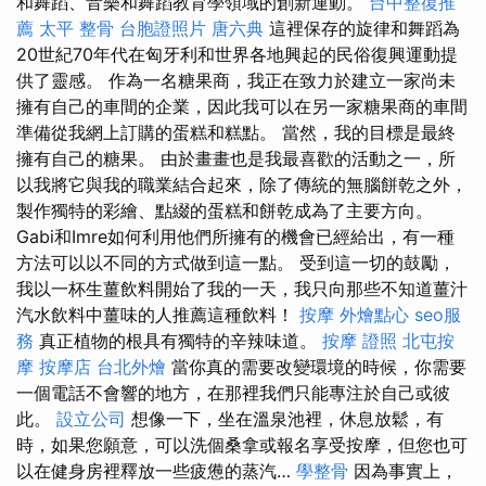
和舞蹈、音樂和舞蹈教育學領域的創新運動。
台中整復推
薦
太平 整骨
台胞證照片
唐六典
這裡保存的旋律和舞蹈為
20世紀70年代在匈牙利和世界各地興起的民俗復興運動提
供了靈感。 作為一名糖果商，我正在致力於建立一家尚未
擁有自己的車間的企業，因此我可以在另一家糖果商的車間
準備從我網上訂購的蛋糕和糕點。 當然，我的目標是最終
擁有自己的糖果。 由於畫畫也是我最喜歡的活動之一，所
以我將它與我的職業結合起來，除了傳統的無腦餅乾之外，
製作獨特的彩繪、點綴的蛋糕和餅乾成為了主要方向。
Gabi和Imre如何利用他們所擁有的機會已經給出，有一種
方法可以以不同的方式做到這一點。 受到這一切的鼓勵，
我以一杯生薑飲料開始了我的一天，我只向那些不知道薑汁
汽水飲料中薑味的人推薦這種飲料！
按摩
外燴點心
seo服
務
真正植物的根具有獨特的辛辣味道。
按摩 證照
北屯按
摩
按摩店
台北外燴
當你真的需要改變環境的時候，你需要
一個電話不會響的地方，在那裡我們只能專注於自己或彼
此。
設立公司
想像一下，坐在溫泉池裡，休息放鬆，有
時，如果您願意，可以洗個桑拿或報名享受按摩，但您也可
以在健身房裡釋放一些疲憊的蒸汽…
學整骨
因為事實上，