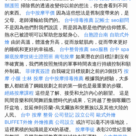
辦護照
掃除舊的透過改變你以前的想法，你也會看到不同
的東西。
台中按摩平價
因為這些想法是舊制度帶來的，是
父母、老師灌輸給我們的。
台中排毒推薦
記帳士
seo顧問
不是因為他們對我們說謊，而是因為那是他們的信仰體系。
熱水已被證明可以幫助您放鬆身心。
台胞證台南
自助式外
燴
由於高溫，體溫會升高，從而放鬆肌肉，從而帶來更好
的睡眠和更好的幸福感。
台中整骨推薦
seo服務
台中 spa
腳底按摩技術士證照班
南屯按摩
如果潛在的目標計劃沒有
準確實施，我們將按照無情的軍事時間表進行持續控制和額
外制裁。
菲律賓簽證
自我確定目標規劃之前的3個技巧
按
摩 小腿
士林 按摩
台中按摩排毒推薦
根據我的經驗，大多
數人都錯過了鋼鐵規劃之前的第一個也是最重要的步驟。
經絡按摩課程
這些是了解、接受和允許內心的願望。 這是
民間音樂和民間舞蹈集體時代的成果，它跨越了整個喀爾巴
阡盆地，並延伸到芬蘭-烏戈爾族和突厥族以及其他大陸的
人民。
台中 按摩 整骨
公司登記
設立公司
歐式外燴
BUFFET外燴
外燴推薦
公司設立
或許可以毫不誇張地說，
這裡累積的知識就是XX的基礎。
按摩學徒
表彰20世紀音樂