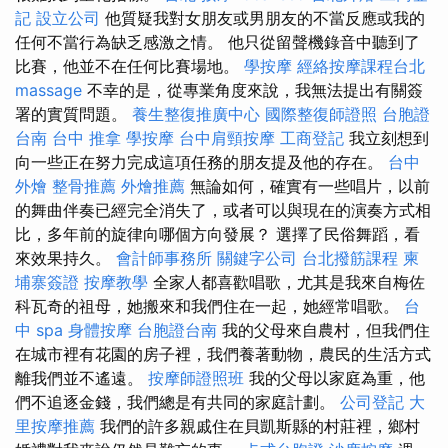
記
設立公司
他質疑我對女朋友或男朋友的不當反應或我的
任何不當行為缺乏感激之情。 他只從留聲機錄音中聽到了
比賽，他並不在任何比賽場地。
學按摩
經絡按摩課程台北
massage
不幸的是，從專業角度來說，我無法提出有關簽
署的實質問題。
養生整復推廣中心
國際整復師證照
台胞證
台南
台中 推拿
學按摩
台中肩頸按摩
工商登記
我立刻想到
向一些正在努力完成這項任務的朋友提及他的存在。
台中
外燴
整骨推薦
外燴推薦
無論如何，確實有一些唱片，以前
的舞曲伴奏已經完全消失了，或者可以與現在的演奏方式相
比，多年前的旋律向哪個方向發展？ 選擇了民俗舞蹈，看
來效果持久。
會計師事務所
關鍵字公司
台北撥筋課程
柬
埔寨簽證
按摩教學
全家人都喜歡唱歌，尤其是我來自梅佐
科瓦奇的祖母，她搬來和我們住在一起，她經常唱歌。
台
中 spa
身體按摩
台胞證台南
我的父母來自農村，但我們住
在城市裡有花園的房子裡，我們養著動物，農民的生活方式
離我們並不遙遠。
按摩師證照班
我的父母以家庭為重，他
們不追逐金錢，我們總是有共同的家庭計劃。
公司登記
大
里按摩推薦
我們的許多親戚住在貝凱斯縣的村莊裡，鄉村