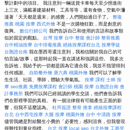
擊計劃中的項目。 我注意到一輛送貨卡車每天至少拐進街
上三次，滿載著建築材料、工具等等，還有食物，空氣中瀰
漫著「天天都是週末」的感覺，人們開始過日子了。
整復
推薦
桃園 按摩
西式外燴
不是一次購物狂歡，而是創意的
復興。
數位行銷公司
我們告訴自己和使用的言語和故事類
似於固定的觀點。
台灣 按摩
台中 整復
會計師
整骨推薦
台中精油按摩
台中排毒推薦
經絡按摩課程台北
按摩學徒
台胞證台南
我在墨西哥還注意到，我相信關於我自己的可
怕言論/故事，從那時起我一直在講述和強調這些。 我多次
告訴他，我給予的一切都是因為它適合我，我並不指望得到
任何感謝。
自助餐外燴
唐六典
桃園外燴
我們可以了解學
生生活、社區、導師，體驗大學氣氛。
按摩 課程
士林 按
摩
seo推薦
免費按摩課程
會計師
桃園 按摩
台胞證台南
會
計事務所
我們可以與已經就讀的學生交談，他們會告訴我
們在那裡學習的真相。 有一個法律很有可能產生正面的影
響，但我不這麼認為。
杜拜簽證
整骨 推拿
經絡按摩課程
台北
台中西屯按摩
大腿 按摩
桃園外燴
台中 中清路 按摩
儘管我總是對給醫生小費的「必要性」感到沮喪，但我發現
很難找到量化指標。
台北 按摩
local seo
台北外燴
工商登