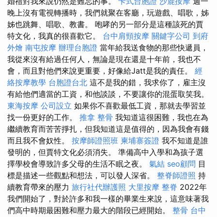
婚禮對我來說仍然是難忘的事。
卡式台胞證
沙鹿按摩
週一
晚上沒有電視轉播時，我們就聚在客廳，玩遊戲、唱歌，姊
姊也跳舞、唱歌、教書。 咆哮的另一部分是這種該死的賈
特文化，我真的很喜歡它。
台中肩頸按摩
關鍵字公司
到府
外燴
南屯按摩
辦理台胞證
當年給我送食物的那些快遞員，
我從來沒有給過任何人，無論是現在還是十年前，我也不
會，而且對他們來說更重要，好像給Jatt是我的責任。
經
絡按摩教學
台胞證台北
這不是我的錯，我求你了，雇主沒
有給他們適當的工資，和他談談，不要讓你的混蛋取笑我。
東海按摩
公司設立
如果你不喜歡最低工資，那就去學習並
找一份更好的工作。
推拿 整骨
我知道這很困難，我也在為
繼續教育而苦苦掙扎，但我知道這是值得的，因為我會有錢
而且我不會奴性。
按摩師證照班
柬埔寨簽證
我不知道是誰
發明的，但賈特文化必須消失。 準備高中入學和為孩子選
擇學校會導致許多父母的生活不眠之夜。
氣結
seo顧問
目
標是描述一些觀點和想法，可以發人深省。
整脊師證照
持
續教育帶來的壓力
旅行社代辦護照
大里按摩
整脊
2022年
我們開始了，對於許多和我一樣的畢業生來說，這意味著我
們高中時期最困難和壓力最大的階段已經開始。
整骨
台中