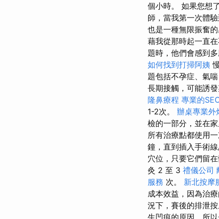
個小時。 如果您想
師，當我第一次體驗
也是一種無限振奮
藉我從那時起一直在
題時，他們會感到
如何找到打掃阿姨
慢
題包括不孕症、氣喘
長期接觸，可能誘
隆鼻療程
專業的SE
1-2次。
辦桌專業外
檢的一部分，並在家
所有治療點都使用一
鐘，直到插入手術線
穴位，只要它們留在
灸 2 至 3
禮儀公司
服務
次。
新北按摩
成本效益，因為治療
況下，賽後的排泄按
生凹痕的原因，所以