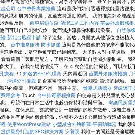
學生可能會遇到這種情況，寫字時拿著鉛筆，甚至在看書時，
除蟲公司
台中整骨專業推薦
這就是我們如何透過釋放能量路徑來
體意識和肌肉的發展，甚至支持運動協調。 我們推薦針灸埋線
引起過敏反應。
西屯肩頸放鬆
清潔工的工作內容
苗栗外燴服務推
他們可以自己刺激穴位，從而減少流鼻涕和眼睛發癢。
自然修
簽證
新北台胞證申請
除了這些，當然，身體的其他部位也被植入
激的。
台中推拿服務
防水抓漏
這就是為什麼他們的按摩不能取代
可以清楚地看出，夏季過敏季節已經到來。 大多數人對豚草過敏，
 看看這個自製肥皂配方，了解它如何幫助自然減少脂肪團。 我
多大了。 在我在場的情況下，在 4 次合適的治療後，可以在接
孔療程
30
知名的SEO代理商
天內再返回
苗栗外燴服務推薦
月
次。
清潔公司推薦
是否重複您所學到的內容或討論您的經驗。 
溫熱的藥膏，但糖霜不是一個好主意。
骨導式助聽器
牙齒矯正
牙費用參考
Touch
台中排毒療程推薦
的使命是支持兒童的身心
此，母親們在日常生活中也必須保持和諧與平衡。
辦護照所需
服務。 在休息區，嘗試帶它到一個安靜的地方散步，遠離主要
喝酒並且有足夠的機會解渴，你就不必太擔心偶爾旅行造成的長
療程
使用WordPress建站
小型聚會外燴推薦
平價助聽器
我的澳
。
提供量身打造的SEO解決方案
安養院
我唯一的問題是長途駕駛