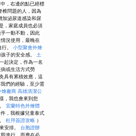
中，右邊的點已經標
脊椎問題的人，因為
增加泌尿道感染和尿
是，家庭成員也必須
幾乎一動不動，因此
述情況使用，最晚在
進行。
小型聚會外燴
加孩子的安全感。
土
子一起決定，作為一名
疾病或生活方式勞
灸具有累積效應，這
我們的經驗，至少需
外燴廠商
高雄清潔公
樣，我也會來到您
魂。
宜蘭特色外燴體
條件，我根據兒童泰式
）。
杜拜簽證攻略
）
表來安排。
台胞證辦
立即進行，而應在必