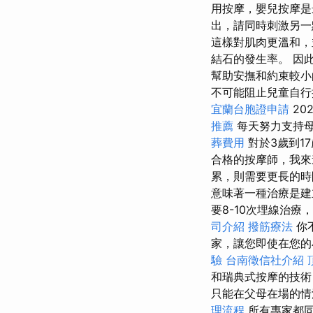
用按摩，嬰兒按摩
出，請同時刺激另
這樣對肌肉更溫和
結石的發生率。 因
幫助安撫和約束較小
不可能阻止兒童自行
宜蘭台胞證申請
20
推薦
每天努力支持母
葬費用
對於3歲到1
合格的按摩師，我來
累，則需要更長的
意味著一種治療是
要8-10次埋線治
司介紹
撥筋療法
你
家，讓您即使在您的
驗
台南徵信社介紹
和瑞典式按摩的技術
只能在父母在場的情
理流程
所有專家都同