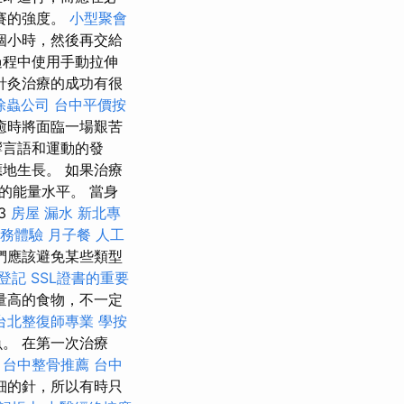
賽的強度。
小型聚會
個小時，然後再交給
過程中使用手動拉伸
針灸治療的成功有很
除蟲公司
台中平價按
癒時將面臨一場艱苦
響言語和運動的發
地生長。 如果治療
的能量水平。 當身
3
房屋 漏水
新北專
服務體驗
月子餐
人工
們應該避免某些類型
登記
SSL證書的重要
量高的食物，不一定
台北整復師專業
學按
。 在第一次治療
。
台中整骨推薦
台中
細的針，所以有時只