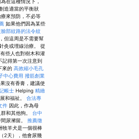
因為在這種情況下，
創造適當的平衡狀
治療來預防，不必等
薦
如果他們因為某些
復臉部紋路的法令紋
，但這周是不需要幫
針灸或埋線治療。 從
但有些人也對樹木和灌
不記得第一次注意到
下來的
高效縮小毛孔
子中心費用
撥筋創業
如果沒有香膏，建議使
記帳士
Helping
精緻
發展和福祉。
合法專
文件
因此，作為母
人群和其他狗。
台中
時間尿瀦留。
推薦徵
洲牧羊犬是一個很棒
（2天），他會尿幾