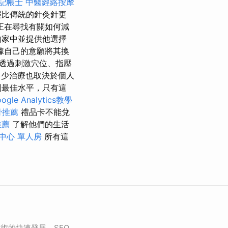
記帳士
中醫經絡按摩
經比傳統的針灸針更
正在尋找有關如何減
的家中並提供他選擇
據自己的意願將其換
透過刺激穴位、指壓
少治療也取決於個人
到最佳水平，只有這
ogle Analytics教學
骨推薦
禮品卡不能兌
推薦
了解他們的生活
中心 單人房
所有這
術的快速發展，SEO