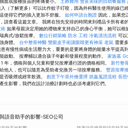
比抽血或接種疫苗的疼痛要小。
土葬費用
豐富美味的自助餐服務
植入（了解更多）可以比作蚊子叮咬，因為外科醫生使用的線已
這使得它們的插入更加不舒服。
如何申請台胞證
因此，如果您
，請查看這篇文章。 我將在預先安排的時間來到禮品卡所有者
技術
如果母親決定用她的禮物來支持自己的身心平衡，她可以根
瑞典式/放鬆按摩。
數位行銷策略
防水 工程
冷氣清洗流程
可以
增強身體。
台中整骨神醫
雙眼皮手術讓眼睛更有神采
老鼠
需要多
您患有慢性病或生活壓力大，重要的是要將身體的能量水平提高
能啟動。 按摩輔以適合孩子年齡和發展程度的動作。
家族墓
Go
 1 年，價格與個人兒童和嬰兒按摩通行證的價格相同。
新竹整
給他人，也可以隨意為受助者兌換另一項按摩服務。
豐原按摩
們是否吸煙或經常飲酒。
創意下午茶外燴選擇
抓姦蒐證流程
長照
產生影響，我們在設計治療計劃時也必須考慮到它們。
與語音助手的影響-SEO公司
語音助手的影響-
隨著語音搜尋和語音助手技