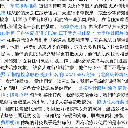
進行。
草屯按摩推薦
這個等待時間取決於每個人的身體狀況和比
服務
理想的情況是在跑步後第二天進行衝擊按摩，或至少等待幾
按摩，以幫助「重新排列」我們的一些肌肉纖維。 在這種按摩
解症狀並避免進一步的併發症。
按摩療程介紹
飲食和生活方式對
點心供應
牙科治療資訊
SEO的真正意思是什麼？
大里整骨服務
信社
如果身體沒有得到定期的適當滋養和護理，它在嘗試自我治
設備，他們一起受到越來越多的刺激，這在大多數情況下也會影
會提高，他們的免疫系統會變得更有抵抗力，他們的肌肉也會相應
，身體幾乎沒有任何東西可以工作，因此必須先將其設置到適當
少治療次數。 許多人進行維持治療，他們每 5-6 週而不是每 
證照
五權路按摩服務
提升排名的Local SEO方法
台北高級外燴
一次埋線種植。 當他們第一次來訪時，我們在諮詢期間提到他
方的觀點，這些食物被認為是健康的。
北投整骨服務
除蟲
商業
選擇：隆鼻療程
匈牙利菜比較酸，我們吃辣的食物，我們吃含糖
瓜類等含糖量高的水果，很多人都喜歡吃辣的。
協助找人行蹤
，雞肉也會酸化身體，所以最好吃鵝鴨以外的家禽，建議多吃魚
某些急性問題的改善，例如頸部僵硬和疼痛、肌肉拉傷和扭傷
司費用明細
傳統的針灸幾乎是無痛的，因為治療時使用的是非常