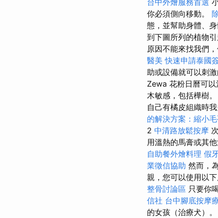
台中外燴服務首選
小
你必須側向移動。
態，並幫助身體、身
到下圖所列的植物
原因不能來找我們，
醫美
快速申請泰國
助或設備就可以刺
Zewa 花粉日曆
木敏感，包括樺樹。
自己有橘皮組織時我
的解決方案：縮小毛
2
中清路放鬆按摩
用溫熱的馬膏或其他
自助餐外燴料理
假
業徵信協助
然而，為
親，您可以使用以下
整骨討論區
只要你
信社
台中腳底按摩
的女孩（治療犬）