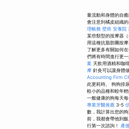
量流動和身體的自癒
會注意到橘皮組織的
理帳務
壁癌
安養院
某些類型的按摩器（
用這種抗脂肪團按摩
了解更多有關如何在
們將有時間進行更一
案
天飲用酒精和咖
摩
針灸可以讓身體
Accounting Firm C
此更耗時。 狗狗排
較小的品種和較年輕
一般健康的狗每天
專業牙醫推薦
3-5
數，我計算出您的
前，我都會帶他到
行第一次諮詢！
產