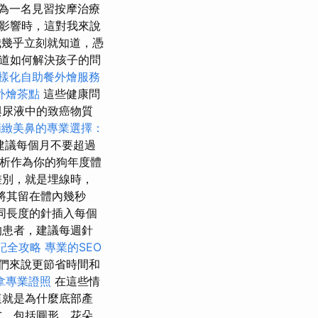
為一名見習按摩治療
影響時，這對我來說
幾乎立刻就知道，憑
道如何解決孩子的問
樣化自助餐外燴服務
外燴茶點
這些健康問
與尿液中的致癌物質
精緻美鼻的專業選擇：
建議每個月不要超過
析作為你的狗年度體
差別，就是埋線時，
將其留在體內幾秒
同長度的針插入每個
的患者，建議每週針
記全攻略
專業的SEO
們來說更節省時間和
拿專業證照
在這些情
這就是為什麼底部產
式，包括圓形、花朵