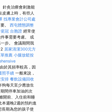
針灸治療會刺激能
在皮膚上時，有些人
擇
找專業會計公司處
重要。
西屯體態調整
全瓷冠
台胞證
經常使
件事需要考慮。 或
一步。 會議期間我
摩
2
居家清潔300元方
菜單推薦
小腿放鬆按
hensive
由於其頻率較高，因
護照手續
一般來說，
鬆安排
餐飲設備回收
年狗每天至少應放生
期間停車加油的次
、離開前、入住前和睡
比本週晚2週的預約進
想長期為您的孩子使