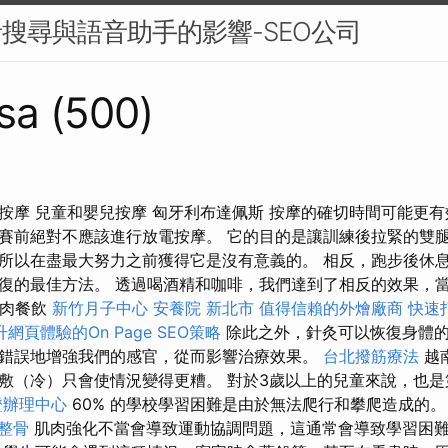
音搜尋與語音助手的影響-SEO公司
sa (500)
按摩 兒童和嬰兒按摩 匈牙利布達佩斯 按摩的確切時間可能更
賽前絕對不應該進行放電按摩。 它的目的是讓訓練後拉緊的雙
所以在盡最大努力之前獲得它是沒有意義的。 相反，跑步後休
復的最佳方法。 透過喝酒精和咖啡，我們達到了相反的效果，
烤肉餐飲
新竹月子中心
安養院 新北市
值得信賴的外燴廠商
快速
升網頁體驗的On Page SEO策略
除此之外，針灸可以恢復身體
錯誤地增強我們的感官，從而影響治療效果。
台北撥筋療法
越
敷（冷）只會使情況變得更糟。 對於3歲以上的兒童來說，也
證辦理中心
60% 的學校學習困難是由於無法爬行和攀爬造成的
 整骨
肌肉強化不當會導致運動協調問題，這通常會導致學習困