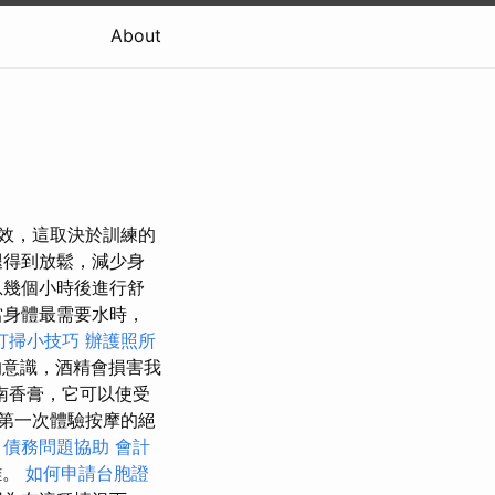
About
有效，這取決於訓練的
腿得到放鬆，減少身
息幾個小時後進行舒
當身體最需要水時，
打掃小技巧
辦護照所
的意識，酒精會損害我
南香膏，它可以使受
是第一次體驗按摩的絕
。
債務問題協助
會計
難。
如何申請台胞證