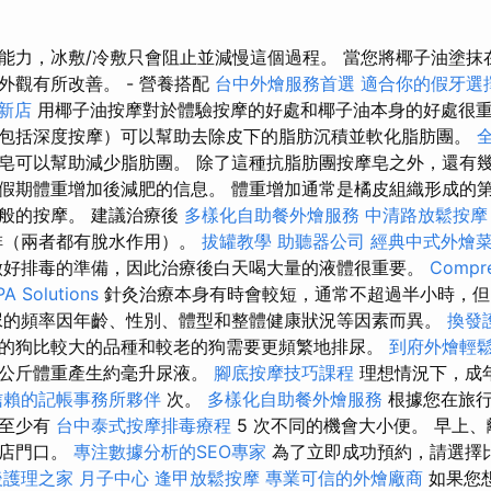
能力，冰敷/冷敷只會阻止並減慢這個過程。 當您將椰子油塗抹
外觀有所改善。 - 營養搭配
台中外燴服務首選
適合你的假牙選
 新店
用椰子油按摩對於體驗按摩的好處和椰子油本身的好處很
包括深度按摩）可以幫助去除皮下的脂肪沉積並軟化脂肪團。
皂可以幫助減少脂肪團。 除了這種抗脂肪團按摩皂之外，還有幾
假期體重增加後減肥的信息。 體重增加通常是橘皮組織形成的第
般的按摩。 建議治療後
多樣化自助餐外燴服務
中清路放鬆按
啡（兩者都有脫水作用）。
拔罐教學
助聽器公司
經典中式外燴
做好排毒的準備，因此治療後白天喝大量的液體很重要。
Compre
PA Solutions
針灸治療本身有時會較短，通常不超過半小時，但
尿的頻率因年齡、性別、體型和整體健康狀況等因素而異。
換發
的狗比較大的品種和較老的狗需要更頻繁地排尿。
到府外燴輕
每公斤體重產生約毫升尿液。
腳底按摩技巧課程
理想情況下，成
信賴的記帳事務所夥伴
次。
多樣化自助餐外燴服務
根據您在旅行
狗至少有
台中泰式按摩排毒療程
5 次不同的機會大小便。 早上
飯店門口。
專注數據分析的SEO專家
為了立即成功預約，請選擇
後護理之家 月子中心
逢甲放鬆按摩
專業可信的外燴廠商
如果您