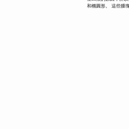
和橢圓形。 這些腫