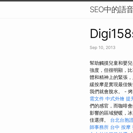
SEO中的語
Digi158
Sep 10, 2013
幫助觸摸兒童和嬰兒
強度，但很明顯，比
體和精神上的緊張，
緩按摩是實現最佳恢
我們就會脫水。 - 
需文件
中式外燴
提
們的感官，而咖啡會
影響的區域變暖，冰
佳選擇。
台北台胞
師事務所
台中 按摩