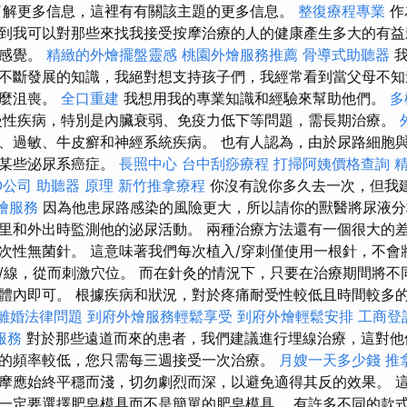
了解更多信息，這裡有有關該主題的更多信息。
整復療程專業
作
到我可以對那些來找我接受按摩治療的人的健康產生多大的有益
的感覺。
精緻的外燴擺盤靈感
桃園外燴服務推薦
骨導式助聽器
我
不斷發展的知識，我絕對想支持孩子們，我經常看到當父母不知
多麼沮喪。
全口重建
我想用我的專業知識和經驗來幫助他們。
多
性疾病，特別是內臟衰弱、免疫力低下等問題，需長期治療。
、過敏、牛皮癬和神經系統疾病。 也有人認為，由於尿路細胞
發某些泌尿系癌症。
長照中心
台中刮痧療程
打掃阿姨價格查詢
O公司
助聽器 原理
新竹推拿療程
你沒有說你多久去一次，但我
燴服務
因為他患尿路感染的風險更大，所以請你的獸醫將尿液分
里和外出時監測他的泌尿活動。 兩種治療方法還有一個很大的
次性無菌針。 這意味著我們每次植入/穿刺僅使用一根針，不會
/線，從而刺激穴位。 而在針灸的情況下，只要在治療期間將不
體內即可。 根據疾病和狀況，對於疼痛耐受性較低且時間較多
離婚法律問題
到府外燴服務輕鬆享受
到府外燴輕鬆安排
工商登
服務
對於那些遠道而來的患者，我們建議進行埋線治療，這對他
的頻率較低，您只需每三週接受一次治療。
月嫂一天多少錢
推
摩應始終平穩而淺，切勿劇烈而深，以避免適得其反的效果。 
一定要選擇肥皂模具而不是簡單的肥皂模具。 有許多不同的款