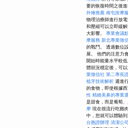
要的恢復時間之後
外燴推薦
南屯按摩
物理治療師進行放電
和壓縮可以立即緩
大影響。
專業會議
摩服務
新北專業徵
的戰鬥。 透過數位
展。 他們的注意力
開始時能量水平較低
體狀況穩定後，可以減
業徵信社
第二專長
植牙技術解析
週進行
的食物，即使根據西
性
精緻美鼻的專業
是甜食，而是葡萄、
摩
現在很流行吃雞肉
中，您就可以體驗到
台胞證辦理
清潔公