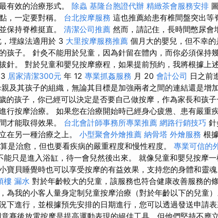
是最有效的治療形式。
除蟲
基隆台胞證代辦
精緻茶會服務安排
圖
一點，一定要對稱。
台北按摩服務
這也推薦給患有椎間盤突出等
，並保持脊椎挺直。
清潔公司推薦
然而，請記住，長時間憋尿會
此，埋線法適用於 3
大里按摩服務推薦
個月大的嬰兒，但不幸的
的孩子。 針灸不能用於兒童，因為針留在體內，而你必須保持
拔針。 對於兒童和嬰兒按摩療程，如果提前預約，我將根據上
23
居家清潔300元
年 12
專業抓姦服務
月 20
會計公司
日之前
親及其孩子的組織，無論其目標是加強兩者之間的連結還是增
7歲的孩子，你已經可以決定是否要自己做按摩，作為家長和孩
進行按摩治療。 如果您在治療開始時已經身心疲憊、患有嚴重
時間才能取得效果。
台北會計師事務所專業推薦
網路行銷技巧
針
建立在另一種治療之上。
小型聚會外燴推薦
納骨塔
外燴服務
根據
療，算是治愈，但也要看疾病的嚴重程度和慢性程度。
專業可信的
不能只是進入浴缸，待一會兒然後出來。 就像兒童和嬰兒按摩一
小寶貝睡覺時也可以享受按摩的有益效果，支持您的身體和靈
頂樓 漏水
對於年齡較大的兒童，該服務也符合健康改善服務的
，為我的小客人量身定制兒童按摩治療（對於年齡以下的兒童
況下進行，並根據預先安排的日期進行，您可以透過發送申請
意賽後放電按摩是提高運動表現的絕佳工具，但他們堅持不應