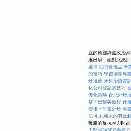
庭的德國綠黨政治家
逐出境，她對此感
選擇
助您實現品牌
的技巧
學習按摩專
燴推薦
牙科治療資
化公司登記的技巧
優化策略
台北外燴
雙下巴醫美療程
什
安排下午茶外燴
專
法
毛孔粗大的有效
獲勝的反抗軍與阿富
力堅強的SEO專業公