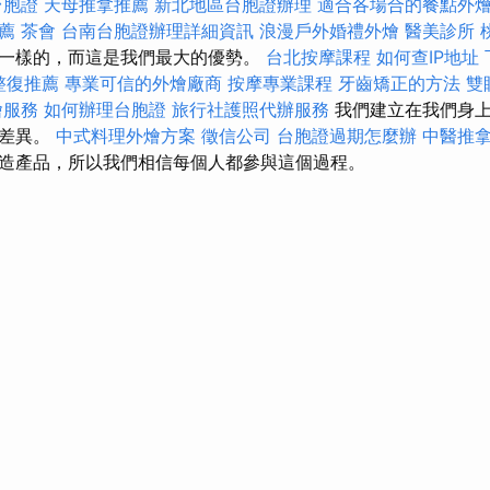
台胞證
天母推拿推薦
新北地區台胞證辦理
適合各場合的餐點外
薦
茶會
台南台胞證辦理詳細資訊
浪漫戶外婚禮外燴
醫美診所
一樣的，而這是我們最大的優勢。
台北按摩課程
如何查IP地址
整復推薦
專業可信的外燴廠商
按摩專業課程
牙齒矯正的方法
雙
燴服務
如何辦理台胞證
旅行社護照代辦服務
我們建立在我們身上
的差異。
中式料理外燴方案
徵信公司
台胞證過期怎麼辦
中醫推
造產品，所以我們相信每個人都參與這個過程。