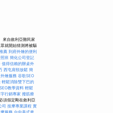
來自敘利亞難民家
民眾就開始猜測將被驅
體推薦
到府外燴的便利
證照班
簡化公司登記
務
值得信賴的辦桌外
巧
西屯肩頸放鬆
簡
質外燴服務
谷歌SEO
驗
輕鬆消除雙下巴的
 SEO教學資料
輕鬆
鍵字行銷專家
撥筋療
必須假定剛在敘利亞
公司
按摩專業課程
實
按摩服務
台中美式脊