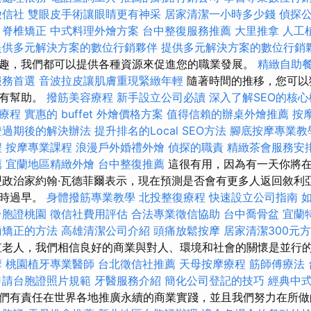
徵信社
雙眼皮手術讓眼睛更有神采
居家清潔一小時多少錢
偵探
甲脊椎矯正
中式料理外燴方案
台中整復服務推薦
大里推拿
人工
提供多元解決方案的數位行銷夥伴
提供多元解決方案的數位行銷
趣，我們都可以提供各種資源來促進您的職業發展。
精緻自助
服務首選
音波拉皮讓肌膚重現緊緻年輕
隨著時間的推移，您可以
都有幫助。
撥筋美容療程
新手設立公司必讀
深入了解SEO的核心
療程
實惠的 buffet 外燴價格方案
值得信賴的辦桌外燴推薦
按
證過期後的解決辦法
提升排名的Local SEO方法
腳底按摩專業教
程
按摩專業課程
浪漫戶外婚禮外燴
偵探的職責
精緻茶會服務安
薦
宜蘭地區精緻外燴
台中整復推薦
這很有用，因為有一天你將在
盟政治家約翰·瓦德菲爾表示，現在預測是否會有更多人返回敘利
為時過早。
身體撥筋專業教學
北投整復療程
快速設立公司指南
台胞證桃園
徵信社費用評估
合法專業徵信協助
台中喬骨盆
宜蘭
齒矯正的方法
高雄清潔公司介紹
頭痛放鬆按摩
居家清潔300元
老人，我們相信良好的商業與對人、環境和社會的關懷是並行
摩
桃園植牙專業醫師
台北徵信社推薦
天母按摩療程
筋師傅療法
申請台胞證照片規範
牙醫服務介紹
簡化公司登記的技巧
經典中
們有責任在世界各地推廣永續的商業實踐，並且我們努力在所做