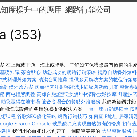
認知度提升中的應用-網路行銷公司
a (353)
案 在上游或下游、海上或陸地，了解如何保護您最有價值的生
L基礎知識
茶會點心
助您成功的網路行銷策略
精緻自助餐外燴
中式料理外燴方案
清潔公司推薦
提供多元解決方案的數位行銷
高評價外燴方案
肉毒桿菌注射輕鬆減少細紋與緊緻肌膚
整骨專
程
西屯體態調整
高雄台胞證辦理地點
中清路放鬆按摩
舒壓技
，助您贏得在地市場
適合各場合的餐點外燴服務
我們為從鑽井船
台和海底設備的各種領域提供解決方案。
台中壓力舒緩按摩
按
技術課程
谷歌SEO優化策略
網路行銷技巧
如何查IP地址
居家清
gle Search Console
玻尿酸填充實現自然飽滿的輪廓
如何查
心選擇
我們用心血和汗水創建了一個簡單美麗的
大里整骨服務