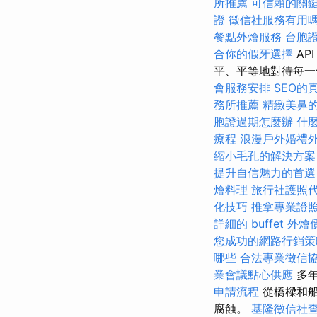
所推薦
可信賴的關
證
徵信社服務有用
餐點外燴服務
台胞
合你的假牙選擇
AP
平、平等地對待每一
會服務安排
SEO的
務所推薦
精緻美鼻
胞證過期怎麼辦
什麼
療程
浪漫戶外婚禮
縮小毛孔的解決方案
提升自信魅力的首選
燴料理
旅行社護照
化技巧
推拿專業證
詳細的 buffet 外
您成功的網路行銷策
哪些
合法專業徵信
業會議點心供應
多年
申請流程
從橋樑和船
腐蝕。
基隆徵信社