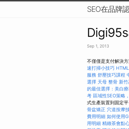
SEO在品牌
Digi95s
Sep 1, 2013
不僅僅是支付解決方
速打掃小技巧
HTM
服務
舒壓技巧課程
選擇
天母 整骨
新竹
的最佳選擇：美白療
考
區域性SEO策略
式生產裝置到固定平
骨盆矯正
穴道按摩
費用明細
如何使用Goo
用明細
精緻茶會點