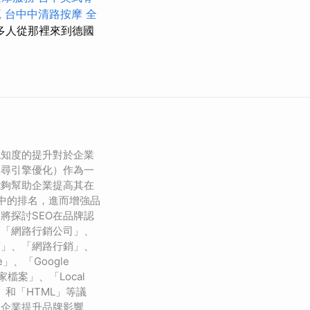
範
台中中清路按摩
全
多人從那裡來到德國
認知度的提升對於企業
搜尋引擎優化）作為一
能夠幫助企業提高其在
）中的排名，進而增強品
將探討SEO在品牌認
合「網路行銷公司」、
銷」、「網路行銷」、
ole」、「Google
e商家檔案」、「Local
EO」和「HTML」等議
助企業提升品牌影響