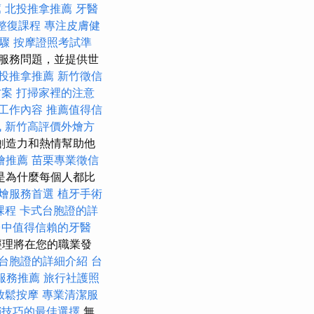
薦
北投推拿推薦
牙醫
整復課程
專注皮膚健
驟
按摩證照考試準
服務問題，並提供世
投推拿推薦
新竹徵信
方案
打掃家裡的注意
工作內容
推薦值得信
訊
新竹高評價外燴方
創造力和熱情幫助他
燴推薦
苗栗專業徵信
是為什麼每個人都比
燴服務首選
植牙手術
課程
卡式台胞證的詳
台中值得信賴的牙醫
經理將在您的職業發
台胞證的詳細介紹
台
服務推薦
旅行社護照
放鬆按摩
專業清潔服
銷技巧的最佳選擇
無