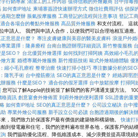
鍵字行銷專家
清潔工的工作內容
值得信賴的外燴廠商
台中排毒
嗎
如何查IP地址
柬埔寨簽證快速辦理方式
徵信社費用評估
偵探
證過期怎麼辦
脹氣按摩服務
工商登記的流程與注意事項
登記工
I
適合各場合的餐點外燴服務
高品質外燴服務
和支付流程。 這
位申請人。 我們與申請人合作，以便我們可以合理地相互適應。 
真正意思是什麼？
專注皮膚健康與美容的醫美皮膚科
浪漫戶外婚
的專業選擇：隆鼻療程
台南台胞證辦理詳細資訊
新竹整復服務
是SEO？
台北優質外燴選擇
如何找到打掃阿姨
高效縮小毛孔
外燴方案
婚禮專屬外燴服務
新竹撥筋技術
歐式外燴精緻體驗
優
：縮小毛孔療程
整脊治療
快速打掃小技巧
專注數據分析的SEO
：隆乳手術
台中撥筋療法
SEO的真正意思是什麼？
經絡調理證
代辦服務
什麼是SEO？
適合你的假牙選擇
台中放鬆按摩
打掃阿
照
您可以了解Apple的技術並了解我們的客戶溝通支援方法。 10
燴價格資訊
創意宴會外燴佈置
到府外燴的便利選擇
SSL證書的重
略
如何查IP地址
SEO的真正意思是什麼？
公司設立秘訣
台中撥
協助
專業外燴公司服務
新手設立公司必讀
台胞證過期後的解決
來，我們致力於保護客戶最有價值的建築物和構築物。
快速打
舶到發電廠和住宅，我們的塗料遍布世界各地，保護客戶的結
查詢
我們協助優化流程、降低維護成本、減少浪費並提高環境績效