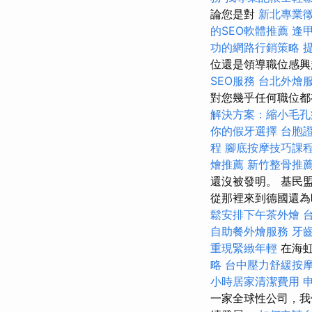
論您是對
新北專業
的SEO軟體推薦
逢
功的網路行銷策略
位還是領導職位感興
SEO服務
台北外燴
對您幾乎任何職位
解決方案：縮小毛孔
你的假牙選擇
台胞
程
腳底按摩技巧課
燴推薦
新竹整骨推
還沒被發明。 基民
從那裡來到德國還
鬆安排下午茶外燴
自助餐外燴服務
牙
重現緊緻年輕
在海虹
略
台中壓力舒緩按
小時居家清潔費用
一家全球性公司，我