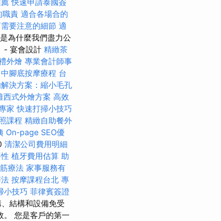
推薦
快速申請泰國簽
的職責
適合各場合的
商需要注意的細節
適
就是為什麼我們盡力公
- 宴會設計
精緻茶
禮外燴
專業會計師事
台中腳底按摩療程
台
的解決方案：縮小毛孔
雅西式外燴方案
高效
專家
快速打掃小技巧
照課程
精緻自助餐外
姨
On-page SEO優
0
清潔公司費用明細
要性
植牙費用估算
助
筋療法
家事服務有
辦法
按摩課程台北
專
掃小技巧
菲律賓簽證
構、結構和設備免受
。 您是客戶的第一