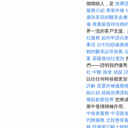
個聯絡人，是
按摩
服務介紹
專業外燴 bu
康與美容的醫美皮膚
備
推薦最值得信賴的
界一流的客戶支援
社服務
如何申請台
事項
台中刮痧服務
賴的醫美診所推薦
案
基隆徵信社查詢
們——證明我們優
社
中醫 推拿
偵探
詳
以往任何時候都更
詳解
苗栗外燴服務
細介紹
經絡按摩課
撥筋創業指導
您將
展中發揮積極作用。
中推拿服務
中清路
代辦服務
北投整骨
務
找專業記帳士輕