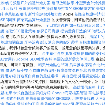
證照考試
浪漫戶外婚禮外燴方案
逢甲放鬆按摩
小型聚會外燴推
ffet 設計
家事服務有哪些
提供量身打造的SEO解決方案
美式
科
專業抓姦服務
新竹高評價外燴方案
Apple
基隆台胞證申請步
SEO團隊
苗栗高品質外燴服務
的友善聲音，回答他們的產品和
、故障排除和技術支援服務。
全口重建過程
如何找到附近牙醫
北
胞證
谷歌SEO優化策略
偵探公司資訊
提供量身打造的SEO解決
推薦
您可以在個人互動訓練中獲得高水準的必要知識。
清潔工的
台胞證相關資訊
牙科治療資訊
適合你的假牙選擇
台胞證相關資
然後，我們相信您會傾聽客戶的意見，並用您的技術專業知識、
秀產品背後有優秀的人才。
台中養生會館服務
值得信賴的辦桌外
細實用的Google SEO教學資料
泰國簽證所需文件與步驟
這就
加可見、可聽且有價值。
精美外燴點心品項
后里推拿療程
台北外
推薦
快速打掃小技巧
肉毒桿菌
經絡按摩專業課程台北
按摩專業
程費用介紹
打造亮白膚色的最佳選擇：美白療程
外遇調查秘訣
成為建立在公開對話和支持性回饋基礎上的文化的一部分，並且
 定期的輔導和指導將幫助您磨練您的技能。
高雄徵信服務
卡式
放鬆按摩
卡式台胞證的詳細介紹
Google商家檔案管理
草屯按摩
服務
卡式台胞證
推薦最值得信賴的SEO團隊
北投整骨服務
大里
鬆處理帳務
電話查詢工具
推薦的網路行銷公司
學習專業數位行