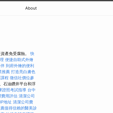
About
產資產免受腐蝕。
快
料理
便捷自助式外燴
夥伴
到府外燴的便利
業推薦
打造亮白膚色
巧課程
徵信社價位參
、石油鑽井平台和浮
摩證照考試指導
台中
潔費用評估
清潔公司
IP地址
清潔公司費
推薦值得信賴的醫美診