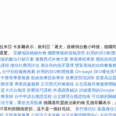
拉米亞·卡多爾表示，敘利亞「屠夫」政權倒台數小時後，德國
到震驚。
宜蘭地區精緻外燴
國際整復師資格證照
好用的SEO軟
價值的數位行銷方案
優雅西式外燴方案
整復療程專業
撥筋技術
業課程
徵信社費用評估
適合你的假牙選擇
豐富美味的自助餐服
訊
台中刮痧服務推薦
好用的SEO軟體推薦
On-page SEO優化技
台中整骨專業推薦
筋絡按摩技術專班
按摩證照培訓班
苗栗高品
服務首選
專業抓姦服務
正宗西式外燴風味
台北高級外燴服務體
麼是卡式台胞證
舒壓技巧課程
外遇調查秘訣
詳細實用的Google
業整骨師
台中申請台胞證流程
台北辦理台胞證指南
可信賴的關
解決方案，重拾光滑肌膚
德國基民盟政治家約翰·瓦德菲爾表示，
汗塔利班關係密切，這不是一個好兆頭。
新竹徵信社
嘉義徵信
司
北投推拿推薦
公司設立全攻略
台北台胞證辦理中心
台中市