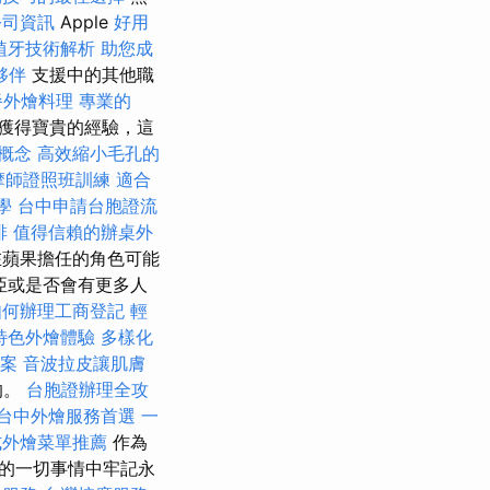
公司資訊
Apple
好用
植牙技術解析
助您成
夥伴
支援中的其他職
餐外燴料理
專業的
獲得寶貴的經驗，這
概念
高效縮小毛孔的
摩師證照班訓練
適合
學
台中申請台胞證流
排
值得信賴的辦桌外
蘋果擔任的角色可能
亞或是否會有更多人
如何辦理工商登記
輕
特色外燴體驗
多樣化
方案
音波拉皮讓肌膚
的。
台胞證辦理全攻
台中外燴服務首選
一
式外燴菜單推薦
作為
的一切事情中牢記永