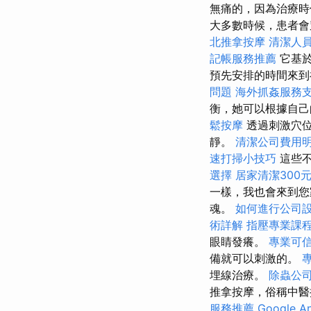
無痛的，因為治療時
大多數時候，患者會
北推拿按摩
清潔人
記帳服務推薦
它基於
預先安排的時間來到
問題
海外抓姦服務
衡，她可以根據自己
鬆按摩
透過刺激穴
靜。
清潔公司費用
速打掃小技巧
這些不
選擇
居家清潔300
一樣，我也會來到您
魂。
如何進行公司
術詳解
指壓專業課
眼睛發癢。
專業可
備就可以刺激的。
埋線治療。
除蟲公
推拿按摩，俗稱中醫
服務推薦
Google A