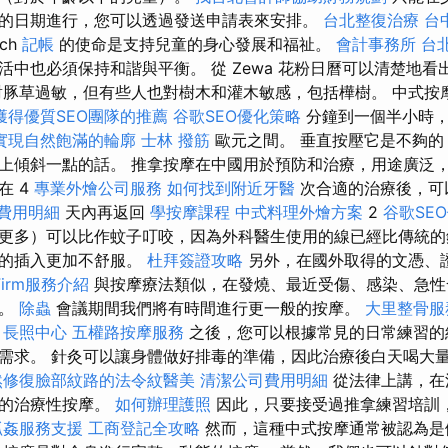
的日期進行，您可以透過發送申請表來安排。
台北整復治療
台
ch
記帳
的使命是支持兒童的身心發展和福祉。
會計事務所
台
活中也必須保持和諧與平衡。 從 Zewa 花粉日曆可以清楚地
對豚草過敏，但有些人也對樹木和灌木敏感，包括樺樹。 中式按摩
獲得優質SEO團隊的推薦
谷歌SEO優化策略
分鐘到一個半小時​​，
實現自然飽滿的輪廓
士林 撥筋
歐元之間。 垂直按壓它是不夠的
上傾斜一點的話。 推拿按摩在中國用於預防和治療，用途廣泛
在 4
專業外燴公司服務
如何找到附近牙醫
次合適的治療後，可
費用明細
天內再返回
學按摩課程
中式料理外燴方案
2
谷歌SE
更多）可以比作蚊子叮咬，因為外科醫生使用的線已經比傳統的
們的插入更加不舒服。
杜拜簽證攻略
另外，在國外取得的文憑、
Firm服務介紹
與按摩療法類似，在發燒、最近受傷、感染、急性
摩。
除蟲
會議期間我們將有時間進行更一般的按摩。
大里整骨
長照中心
五權路按摩服務
之後，您可以根據常見的日常練習的
需求。 針灸可以讓身體做好排毒的準備，因此治療後白天喝大
然修復臉部紋路的法令紋醫美
清潔公司費用明細
從法律上講，在
謂的治療性按摩。
如何辦理護照
因此，只要接受過推拿練習培訓
抓姦服務支援
工商登記全攻略
然而，這種中式按摩通常被認為是