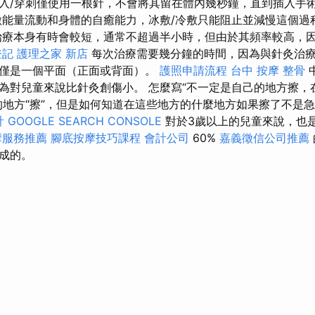
入/穿刺僅使用一根針，不會將其留在體內幾秒鐘，直到插入手術
激能量流動和身體的自癒能力，冰敷/冷敷只能阻止並減慢這個過
治療本身有時會較短，通常不超過半小時，但由於其頻率較高，
登記
護理之家 新店
每次治療需要幾分鐘的時間，因為與針灸治
僅是一個平面（正面或背面）。
護照申請流程
台中 按摩 整骨
為對兒童來說比針灸創傷小。 怎麼寫“不一定是自己的地方擦，
的地方“擦”，但是如何知道在這些地方的什麼地方如果擦了不是
計
GOOGLE SEARCH CONSOLE
對於3歲以上的兒童來說，也
摩服務推薦
腳底按摩技巧課程
會計公司
60%
嘉義徵信公司推薦
成的。