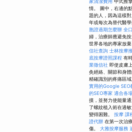
家清潔費用
中式推拿
情。 圖中，右邊的
題的人，因為這樣對
年或每次為替代醫學提
胞證過期怎麼辦
全
婦，治療師應避免按
世界各地的專家放棄
信社查詢
士林按摩
底按摩證照課程
有時
業徵信社
即使皮膚上
灸經絡、關節和身體
精確識別的疼痛區域直
實用的Google SE
的SEO專家
適合各
摸，並努力使能量通
了螺紋植入術在過敏
變得困難。
按摩 課
證代辦
在第一次治療
傷。
大雅按摩服務