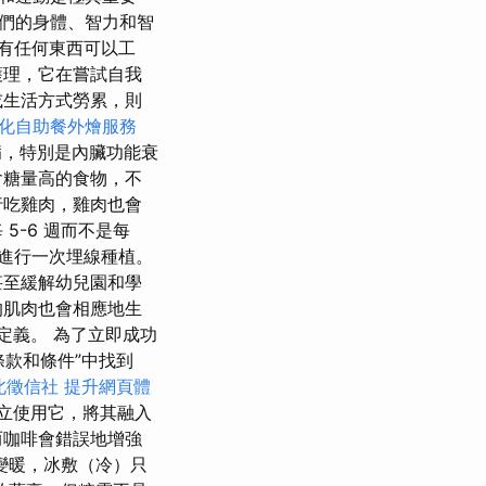
們的身體、智力和智
有任何東西可以工
護理，它在嘗試自我
或生活方式勞累，則
化自助餐外燴服務
，特別是內臟功能衰
含糖量高的食物，不
行吃雞肉，雞肉也會
5-6 週而不是每
進行一次埋線種植。
甚至緩解幼兒園和學
的肌肉也會相應地生
定義。 為了立即成功
條款和條件”中找到
北徵信社
提升網頁體
立使用它，將其融入
而咖啡會錯誤地增強
變暖，冰敷（冷）只