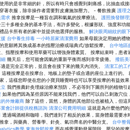
使用的是非常細的針，所以有時只會感覺到刺痛感，比抽血或接
穿著衣服，除非操作者需要對皮膚施加壓力。 - 餐飲推廣
護理
員需求
推拿按摩是一種旨在調和氣氣的按摩療法。
護照換發辦理
三十多種全身的基本手法，有許多變化，根據形狀、強度和功能
禮品卡所有者的家中並提供他選擇的服務。
解決眼周細紋的眼
支援
台中養生排毒
一小時居家清潔費用
如果母親決定用她的禮物
的意願將其換成基本的指壓治療或瑞典式/放鬆按摩。
台中地區
位、指壓按摩和使用草藥可以增強身體素質。 按摩結束時，患者
明細
幾天后，您可能會因氣的重新平衡而感到非常疲倦。
撥筋美
適是完全正常的，並且會在接下來的幾天內消失。
清潔工的工
元
這種按摩是在按摩台、地板上的墊子或合適的座位上進行的。 
家，這樣您即使在您的小寶貝睡覺時也可以享受按摩的有益效果
設立
我們推薦針灸埋線治療來預防，不必等到下圖所列的植物引
程
如果他們因為某些原因不能來找我們，他們可以自己刺激穴位
信的外燴廠商
除了這些，當然，身體的其他部位也被植入，但這
專業會計師提供稅務諮詢
清潔公司費用明細
這就是為什麼他們的
司
透過喝酒精和咖啡，我們達到了相反的效果，當身體最需要水
推拿，與藥典、營養學、針灸、氣功齊名的中醫分支。
台中整
nalytics教學
東海放鬆按摩
而在感覺運動發展階段，嬰兒的按摩