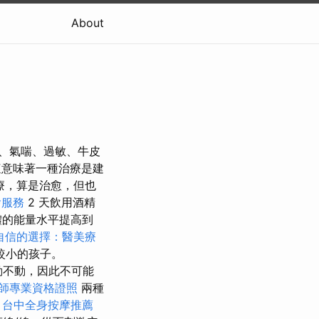
About
症、氣喘、過敏、牛皮
意味著一種治療是建
療，算是治愈，但也
燴服務
2 天飲用酒精
體的能量水平提高到
自信的選擇：醫美療
較小的孩子。
動不動，因此不可能
師專業資格證照
兩種
。
台中全身按摩推薦