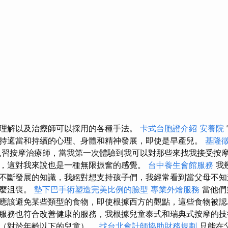
理解以及治療師可以採用的各種手法。
卡式台胞證介紹
安養院
持適當和持續的心理、身體和精神發展，即使是早產兒。
基隆
習按摩治療師，當我第一次體驗到我可以對那些來找我接受按
，這對我來說也是一種無限振奮的感覺。
台中養生會館服務
我
不斷發展的知識，我絕對想支持孩子們，我經常看到當父母不知
多麼沮喪。
墊下巴手術塑造完美比例的臉型
專業外燴服務
當他們
應該避免某些類型的食物，即使根據西方的觀點，這些食物被認
服務也符合改善健康的服務，我根據兒童泰式和瑞典式按摩的技
療（對於年齡以下的兒童）。
找台北會計師協助財務規劃
只能在