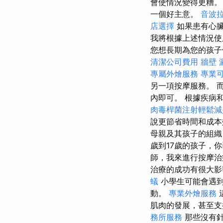
會使情況變得更糟
一個好主意。
音波
店選擇
如果患有心
我將根據上述情況使用
您想長期為您的孩子
清潔公司費用
牆壁 
專屬外燴服務
專業
另一項按摩服務。 
內即可。 根據疾病
肉毒桿菌注射輕鬆減
說更節省時間和成本
母親及其孩子的組織
歲到17歲的孩子，
師，我來進行按摩
治療的成功有很大影
蟻
小學生可能會遇到
動。
專業外燴服務
肌肉的發展，甚至
務所服務
那些沒有針