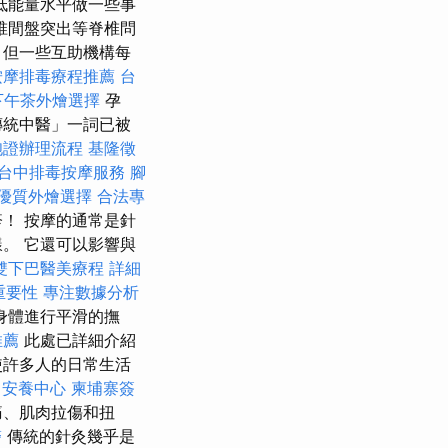
低能量水平做一些事
椎間盤突出等脊椎問
，但一些互助機構每
按摩排毒療程推薦
台
下午茶外燴選擇
孕
傳統中醫」一詞已被
胞證辦理流程
基隆徵
台中排毒按摩服務
腳
優質外燴選擇
合法專
！ 按摩的通常是針
。 它還可以影響與
雙下巴醫美療程
詳細
重要性
專注數據分析
身體進行平滑的撫
推薦
此處已詳細介紹
使許多人的日常生活
。
安養中心
柬埔寨簽
痛、肌肉拉傷和扭
醫
傳統的針灸幾乎是