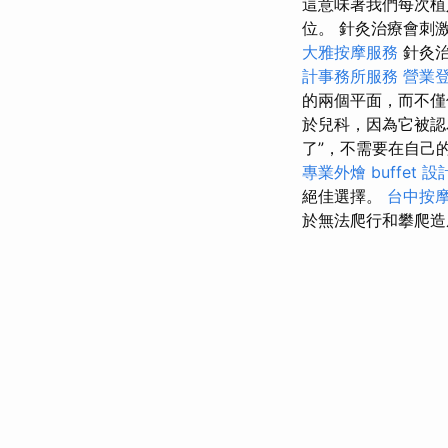
這意味著我們每次植
位。 針灸治療會刺
大雅按摩服務
針灸
計事務所服務
營業
的兩個平面，而不僅
於兒科，因為它被認
了”，不需要在自己
專業外燴 buffet 設
絕佳選擇。
台中按
於無法爬行和攀爬造