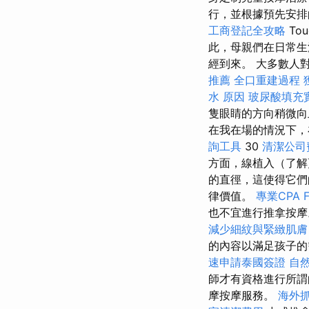
行，並根據預先安排
工商登記全攻略
Tou
此，母親們在日常生
經到來。 大多數人
推薦
全口重建過程
水 原因
玻尿酸填充
隻眼睛的方向稍微向
在我在場的情況下，
詢工具
30
清潔公司
方面，線植入（了解
的直徑，這使得它
律價值。
專業CPA 
也不宜進行推拿按
減少細紋與緊緻肌膚
的內容以滿足孩子的
速申請泰國簽證
自
師才有資格進行所
摩按摩服務。
海外