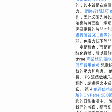
的，其本質是在這個
力。
網路行銷技巧
作，因此必須先將其
治癒時將面臨一場艱
需要更長的時間才能
獲得優質SEO團隊
弱、免疫力低下等問
一定是甜食，而是葡
酸化身體，所以最好
three
商業登記
漏水
假牙費用參考
兒童按
校的壓力和焦慮。 
長。 PS 這些數
預約，請選擇比本週
它。 第 4
值得信賴
驗的On Page SEO
您的日常生活中。 
我們的感官，從而