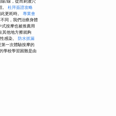
線/線，從而刺激穴
程。
杜拜簽證攻略
因此更耗時。
專業會
療不同，我們治療身體
中式按摩也被推薦用
在其他地方擦就夠
急性感染。
防水抓漏
是第一次體驗按摩的
的學校學習困難是由