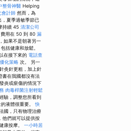
中整骨神醫
Helping
北會計師
然而，為
看出，夏季過敏季節已
持續 45
清潔公司
費用在 50 到 80
漏
，如果不是朝著另一
，包括健康和放鬆。
以在接下來的
電話查
O優化策略
次。 另一
針灸針更粗，加上針
證書在我國都沒有法
發炎或瘀傷的情況下
服務
肉毒桿菌注射輕鬆
經驗，調整您所看到
量的液體很重要。
快
法國，只有物理治療
，他們就可以提供按
健康按摩。
一小時居