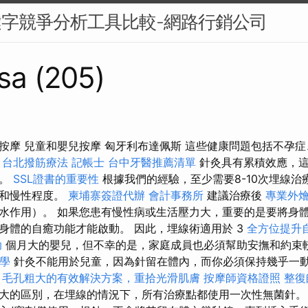
鍵字競爭分析工具比較-網路行銷公司
sa (205)
按摩 兒童和嬰兒按摩 匈牙利布達佩斯 這些健康問題包括不孕
。
台北撥筋療法
記帳士
台中牙醫推薦清單
針灸具有累積效應，這
上。
SSL證書的重要性
根據我們的經驗，至少需要8-10次埋線治
度和慢性程度。
柬埔寨簽證代辦
會計事務所
建議治療後
專業外
水作用）。 如果您患有慢性病或生活壓力大，重要的是要將身
身體的自癒功能才能啟動。 因此，埋線術適用於 3
全方位提升
助
個月大的嬰兒，但不幸的是，家庭成員也必須幫助安撫和約束
教學
針灸不能用於兒童，因為針留在體內，而你必須保持幾乎一
。
毛孔粗大的有效解決方案，重拾光滑肌膚
按摩師資格證照
整復
大的區別，在埋線的情況下，所有治療點都使用一次性無菌針