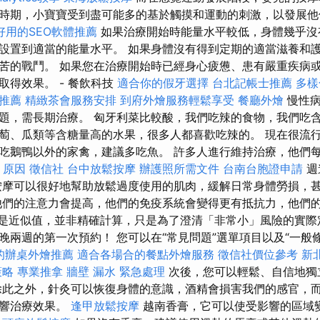
時期，小寶寶受到盡可能多的基於觸摸和運動的刺激，以發展他
好用的SEO軟體推薦
如果治療開始時能量水平較低，身體幾乎沒
設置到適當的能量水平。 如果身體沒有得到定期的適當滋養和
苦的戰鬥。 如果您在治療開始時已經身心疲憊、患有嚴重疾病
取得效果。 - 餐飲科技
適合你的假牙選擇
台北記帳士推薦
多樣
的推薦
精緻茶會服務安排
到府外燴服務輕鬆享受
餐廳外燴
慢性病
題，需長期治療。 匈牙利菜比較酸，我們吃辣的食物，我們吃
萄、瓜類等含糖量高的水果，很多人都喜歡吃辣的。 現在很流
吃鵝鴨以外的家禽，建議多吃魚。 許多人進行維持治療，他們每 
 原因
徵信社
台中放鬆按摩
辦護照所需文件
台南台胞證申請
週
摩可以很好地幫助放鬆過度使用的肌肉，緩解日常身體勞損，
他們的注意力會提高，他們的免疫系統會變得更有抵抗力，他們
據只是近似值，並非精確計算，只是為了澄清「非常小」風險的實際
晚兩週的第一次預約！ 您可以在“常見問題”選單項目以及“一般
的辦桌外燴推薦
適合各場合的餐點外燴服務
徵信社價位參考
新
策略
專業推拿
牆壁 漏水 緊急處理
次後，您可以輕鬆、自信地獨
除此之外，針灸可以恢復身體的意識，酒精會損害我們的感官，
影響治療效果。
逢甲放鬆按摩
越南香膏，它可以使受影響的區域