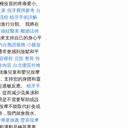
種疫苗的疼痛要小。
之家
假牙費用參考
台
流程
植牙手術詳解
進行分類。 我將在
下細紋醫美
離婚法律
來支持自己的身心平
的台胞證服務
小腿放
通常會感到放鬆和平
容療程
北投 整骨
快
作內容
台北優質外燴
就像兒童和嬰兒按摩
，支持您的身體和靈
起過敏反應。
植牙手
，從而減少流鼻涕和
周是不需要幫助或設
按摩不能取代針灸或
時，我們就會脫水。
骨專業推薦
豐原按摩
和運動是極其重要