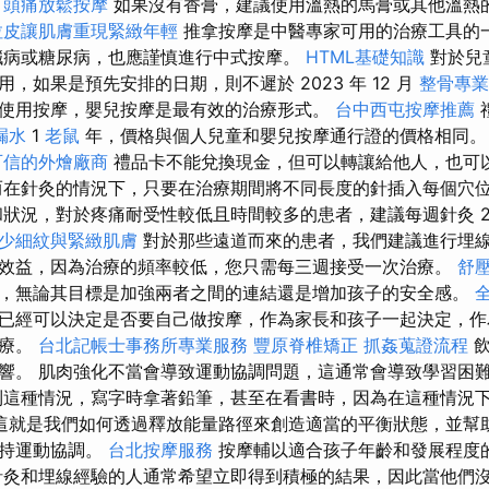
。
頭痛放鬆按摩
如果沒有香膏，建議使用溫熱的馬膏或其他溫熱
拉皮讓肌膚重現緊緻年輕
推拿按摩是中醫專家可用的治療工具的
臟病或糖尿病，也應謹慎進行中式按摩。
HTML基礎知識
對於兒
，如果是預先安排的日期，則不遲於 2023 年 12 月
整骨專業
使用按摩，嬰兒按摩是最有效的治療形式。
台中西屯按摩推薦
漏水
1
老鼠
年，價格與個人兒童和嬰兒按摩通行證的價格相同
可信的外燴廠商
禮品卡不能兌換現金，但可以轉讓給他人，也可
而在針灸的情況下，只要在治療期間將不同長度的針插入每個穴
和狀況，對於疼痛耐受性較低且時間較多的患者，建議每週針灸 2 
少細紋與緊緻肌膚
對於那些遠道而來的患者，我們建議進行埋
效益，因為治療的頻率較低，您只需每三週接受一次治療。
舒
，無論其目標是加強兩者之間的連結還是增加孩子的安全感。
你已經可以決定是否要自己做按摩，作為家長和孩子一起決定，
治療。
台北記帳士事務所專業服務
豐原脊椎矯正
抓姦蒐證流程
飲
響。 肌肉強化不當會導致運動協調問題，這通常會導致學習困
這種情況，寫字時拿著鉛筆，甚至在看書時，因為在這種情況
這就是我們如何透過釋放能量路徑來創造適當的平衡狀態，並幫
支持運動協調。
台北按摩服務
按摩輔以適合孩子年齡和發展程度
灸和埋線經驗的人通常希望立即得到積極的結果，因此當他們