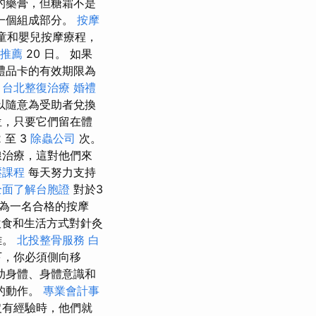
的藥膏，但糖霜不是
一個組成部分。
按摩
童和嬰兒按摩療程，
推薦
20 日。 如果
禮品卡的有效期限為
。
台北整復治療
婚禮
以隨意為受助者兌換
位，只要它們留在體
至 3
除蟲公司
次。
線治療，這對他們來
壓課程
每天努力支持
全面了解台胞證
對於3
作為一名合格的按摩
食和生活方式對針灸
難。
北投整骨服務
白
下，你必須側向移
助身體、身體意識和
的動作。
專業會計事
沒有經驗時，他們就