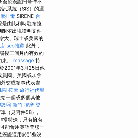
或簽發簽證的條件不
訊系統（SIS）的運
按摩排毒
SIRENE
台
證是由比利時駐布拉
期限依出境證明文件
加拿大、瑞士或美國的
店
seo推薦
此外，
場後三個月內有效的
約束。
massage
持
001年3月25日他
成員國、美國或加拿
的外交或領事代表處
桃園 按摩
旅行社代辦
交給一個或多個其他
辦護照
新竹 按摩
登
單（見附件5B）。
點非常特殊，只有擁有
們可能會用英語問您一
遊簽證適用於那些沒