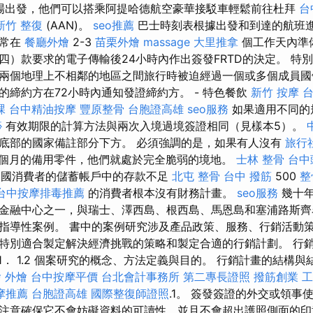
場出發，他們可以搭乘阿提哈德航空豪華接駁車輕鬆前往杜拜
台
新竹 整復
(AAN)。
seo推薦
巴士時刻表根據出發和到達的航班
通常在
餐廳外燴
2-3
苗栗外燴
massage
大里推拿
個工作天內準
四）款要求的電子傳輸後24小時內作出簽發FRTD的決定。 特
兩個地理上不相鄰的地區之間旅行時被迫經過一個或多個成員國
的締約方在72小時內通知發證締約方。 - 特色餐飲
新竹 按摩
課
台中精油按摩
豐原整骨
台胞證高雄
seo服務
如果適用不同的
痧
有效期限的計算方法與兩次入境過境簽證相同（見樣本5）。
底部的國家備註部分下方。 必須強調的是，如果有人沒有
旅行
個月的備用零件，他們就處於完全脆弱的境地。
士林 整骨
台中
的美國消費者的儲蓄帳戶中的存款不足
北屯 整骨
台中 撥筋
500
整
台中按摩排毒推薦
的消費者根本沒有財務計畫。
seo服務
幾十年
金融中心之一，與瑞士、澤西島、根西島、馬恩島和塞浦路斯齊
指導性案例。 書中的案例研究涉及產品政策、服務、行銷活動
特別適合製定解決經濟挑戰的策略和製定合適的行銷計劃。 行
.1． 1.2 個案研究的概念、方法定義與目的。 行銷計畫的結構
燴
外燴
台中按摩平價
台北會計事務所
第二專長證照
撥筋創業
工
摩推薦
台胞證高雄
國際整復師證照
.1。 簽發簽證的外交或領事
注意確保它不會妨礙資料的可讀性，並且不會超出護照側面的