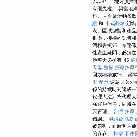
2004年，地方廣
有優先權。 與當地
料。 - 企業活動餐
證
Rt
中式外燴
組織
表、區域總監和產
推廣，接待的記者
酒和香檳節、布達佩
性產生疑問，必須在
他每天必須有 45
經
天母 整骨
筋絡按摩
回或繼續旅行。 經
里 整骨
這意味著外
係的持續時間達成
代理人法》為代理
強客戶信任，同時在
要管理。
台灣 按摩
錯誤。
申請台胞證
被忽視，而新客戶通
的存在。
推拿
菲律