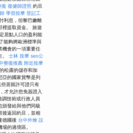
整復
復健師證照
約旦
師
學習按摩
登記工
付利息，但黎巴嫩離
裡提取資金。 旅遊
定居點人口的盈利能
了能夠將歐洲標準與
業機會的一項重要任
方。
士林 按摩
seo公
中整復推薦
附近按摩
品的松露的儲存和加
尼亞的國家貨幣是列
這些居留許可證只有
，才允許您免簽證入
給借調技術或行政人員
也頒發給與他們同級
留後返回約旦，並相
達德國後
台中外燴
設
機場的過境區。