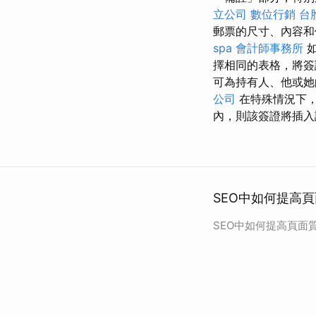
立公司
數位行銷
台
郵票的尺寸、內容和
spa
會計師事務所
如
擇相同的表格，將簽
可為持有人、他或她
公司
在特殊情況下，
內，則該簽證將插入
SEO中如何提高頁
SEO中如何提高頁面質