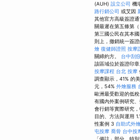
(AUH)
設立公司
機
路行銷公司
或艾因
其他官方高級簽證
關最遲在第五條第（
第三國公民在其本國
則上，撤銷統一簽證
燴
復健師證照
按摩
關締約方。
台中刮
該區域位於簽證印章
按摩課程
台北 按摩
調查顯示，41% 
元，54%
外燴服務
歐洲最受歡迎的低稅
有國內外案例研究、
會行銷等實際研究，
目的、方法與運用 1
性案例 3
自助式外
屯按摩
喬骨
台中按
「備註」部分，特別