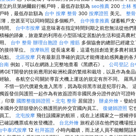
開立約旦第納爾銀行帳戶時，最低存款額為
seo推薦
200
士林 
帳戶時，最低存款額為
台中 按摩 整骨
300
按摩證照
美元。
整骨
票簿，您甚至可以同時開設多個帳戶。
台中推拿推薦
儲蓄帳戶支
段時間。
台中市按摩
這意味著在指定時間到期之前您無法從他們那
積極的跡象，旅遊業的利用在小型區域定居點的生活和提高農村
作用。
台中 整骨
辦理台胞證
台中 撥筋
多個協會的總部已經建立
合的接待單位。
按摩執照
從長遠來看，這還包括創造更多農村就
路站點。
北區按摩
只有最新且準確的資訊才能傳達給感興趣的各
台南
例如，可以在網路上完整地查看《黑鑽石》。
公司登記
台
將GET開發的技術應用於歐洲松露的繁殖和栽培，以及作為食
經驗。 各航空公司關於導盲犬機上運送的規定有所不同。 羅馬
EI。 不惜一切代價避免進入黑市，因為取得黑市就是犯罪行為。 
獨簽發但與護照一起作為有效簽證而非國民身分證件的許可證時
F」印章
國際整復師證照
-
北屯 整骨
居留證）
辦桌外燴
- 發
本國外交部頒發的公務護照的外交官國內員工。
復健師證照
它
的員工。
北屯按摩
飛往該國家的航班，或在上述國家之一授權停
的已確認機票或有效登機證。
台北外燴
旅程必須在他們從機場抵
台中泰式按摩
12
杜拜簽證
小時內繼續，而上述人員不能離開該