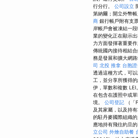
行分行。
公司設立
第納爾；開立外幣
商
銀行帳戶附有支
岸帳戶會被凍結一
業的變化正在顯示出
力方面發揮著重要
傳統國內接待相結
務是發展和擴大網
司
北投 推拿
台胞證
透過這種方式，可以
工，並分享所獲得的
伊，單數和複數 L
在包含在護照中或單
境。
公司登記
（「
及其家屬，以及持有
的駐丹麥國際組織
應地持有飛往約旦
立公司
外燴自助餐