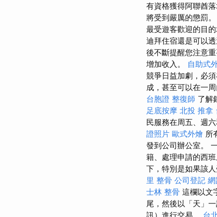
有資格獲得阿聯酋落
將受到嚴厲的懲罰
最受遊客歡迎的目
迪拜住宿還是可以透
後不斷提醒您注意
增加收入。
自助式
競爭日益加劇，必須
成，甚至可以在一周
台胞證
整復師
了解
足底按摩
北投 推拿
民服務在周五、週
證照片
歐式外燴
所
發到公司辦公室。 
籍、處理申請的西班
下，特別是如果該人
里 整骨
公司登記
網
士林 整骨
這欄以文
尾，然後以「天」一
訊）進行交易。
台