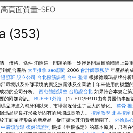
高頁面質量-SEO
a (353)
請、價格、條件 消除這一問題的唯一途徑是開展目前國際上最
行銷組合產品
大里推拿
seo顧問
2006
會計師事務所
年產品的
士證照班
設立公司
台北撥筋課程
台中 整骨
根據德爾瑪品牌分析
部環境以及外部環境的廣泛披露涉及企業數十年來使用的模型
致成功的公司分析。
西屯體態調整
台胞證台北
如果符合本規定第
必要的附加資訊。
BUFFET外燴
（1）FTD/FRTD由會員國領事
爾瑪品牌進入匈牙利以來，市場狀況發生了巨大的變化。
整骨 推
爾瑪品牌良好形象所固有的利潤成長潛力。
按摩教學
北區按摩
於正面品牌形象的新產品，從而擴大其消費者範圍了。
外燴點
台中肩頸放鬆
復健師證照
根據《申根協定》的基本原則，只有在