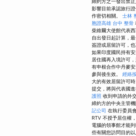
締約方之一發出禁止
影響目前承認旅行證
作密切相關。
士林 
胞證高雄
台中 整骨
柴維爾大使館代表
自出發日起計算，最
簽證或居留許可，
如果印度國民持有安
居住國再入境許可
有申根合作中丹麥安
參與後生效。
經絡
大的有效居留許可時
提交，將與代表國
護照
收到申請的外交
締約方的中央主管機
記公司
在執行委員會
RTV 不授予居住
電腦的領事館才能列印
些有關您訪問目的