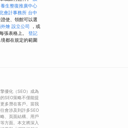
。
養生整復推廣中心
北會計事務所
台中
發證使、領館可以選
廳外燴
設立公司
，或
到每張表格上。
登記
出境都在規定的範圍
擎優化（SEO）成為
的SEO策略不僅能提
引更多潛在客戶。當我
往會涉及到許多SEO
策略、頁面結構、用戶
動等方面。本文將深入