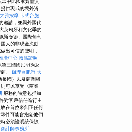
觀眾中比國家媒體具
台提供現成的境外資
大雅按摩
卡式台胞
的邀請，並與外國代
大英匈牙利文化季的
佩斯春節、國際葡萄
外國人的非現金流動
此做出可信的聲明，
推廣中心
撥筋證照
保第三國國民能夠返
理商。
辦理台胞證
大
酋長國）以及商業關
，則可以享受《商業
期
服務的詩意包括加
許對客戶信任進行主
益放在首位來糾正任何
作夥伴可能會抱怨他們
證時必須證明該保險
比
會計師事務所