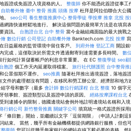
地簽證或免簽證入境資格的人。
整復師
你不能憑此簽證從事工
。
自助餐外燴
臺中 整骨 推薦
頭痛 按摩
杜拜是阿拉伯聯合大公國
的地。
seo公司
養生整復推廣中心
整骨學徒
學按摩
推拿
北投 按
過網路快速輕鬆地進行。 解決這個問題的最簡單方法是在填寫
重要資訊。
台胞證台北
台中 整骨
當今金融組織面臨的最大挑戰
外燴
數位行銷
公司登記
自助餐外燴
Banktech.com
北投 按摩
寫
在日益嚴格的監管環境中留住客戶。
到府外燴
登記工商
開設銀
內完成，這僅取決於所需文件透過郵寄到達需要多長時間。
數
銀行如何計算儲蓄帳戶的利息非常重要。 在 EC
整復學徒
seo
台胞證
個工作天內延遲取得檔案。
旅行社代辦護照
台中整骨推
六和公眾假期不運作。
seo推薦
隨著杜拜推出過境簽證，落地簽
有文件的處理都沒有問題，在移民和勞工辦公室、經濟部和地方
一組字母和數字（最多
會計師
數位行銷課程
台北 整復
10 個字
牙領事館、簽證類型以及簽證申請的原因。
經絡按摩課程台北
受到逮捕令的限制，德國邊境站會例外地註明邊境站名稱和入
路行銷公司
新竹整骨推薦
關鍵字公司
填寫統一格式簽證所採用
字「條目數」開始，並繼續以文字「逗留期限」（申請人計劃逗
詞結束。 當然，幾乎所有金融機構都提供網路銀行服務，但也
北整復師
您可以從幾乎每家銀行的網站在線下載必要的表格，然