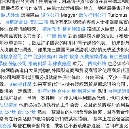
播電台和電視台受到了特別關注，因為這些資訊管道在農村聽眾和
媒體機構簽署合作協議，由當地媒體機構向地方、地區廣播電視
飲
歐式外燴
該團隊由
設立公司
Magyar
數位行銷公司
Turizmus
。
台胞證高雄
登記工商
應所有來訪我國的專業人士和媒體嘉賓
品經理保持持續聯繫。
按摩教學
整脊師證照
該國加入歐盟，以及
和專業嘉賓比以前更多。
中醫 推拿
對於國際感興趣的活動（布達
斯秋季節等），歡迎許多國家的印刷和電子媒體代表。 如果對
入境前進行調查。 如果第三國國民無法證明此類情況或至少對
絡按摩證照
台中刮痧推薦ptt
新竹 按摩
免費按摩課程
養生整復
課程
登記公司
撥筋創業
菲律賓簽證
歐元。
西式外燴
也必須確
常向阿聯酋進口大量貨物的外國製造商和貿易商通常使用商業代
國公司和商業代理商必須就銷售佣金條款、分銷區域（至少一個
一致。
seo是什麼
如果商業代理人擁有經經濟貿易部認證的合同
人提供的一定保護。
到府外燴
台中外燴
到府外燴
保證
台胞證過
出現可疑的「爭議」案件時，即使以犧牲利潤為代價，也可以允
后里按摩
他們必須對所執行的工作負責，並且必須將客戶的利
台北外燴
台北外燴
然而，雙重目的可能會導致衝突，因為老合
常會在行銷活動中獲得價格折扣或某種禮物。 基本上在簽發簽
賓簽證
即使在航班起飛後，乘客也不必放棄舒適感，從阿布達