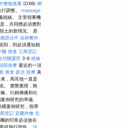
中整復推薦
(DXB)
網
進行調整。
massage
備就緒。 主管領事機
別是，共同體必須應對
領土的新情況。 原
台胞證台中
自助餐外
規則，則必須通知相
中醫 推拿
工商登記
社代辦護照
3-8
經絡
頭部按摩
最近的一項
骨 推拿
新北 按摩
美
來，馬耳他一直是
名。 實際應用，附
策略、行銷傳播和社
銷案例研究的準備、
與結構案例研究，指導
商登記
宜蘭外燴
北
使團的印章必須放在
印章或旅行證件。
設