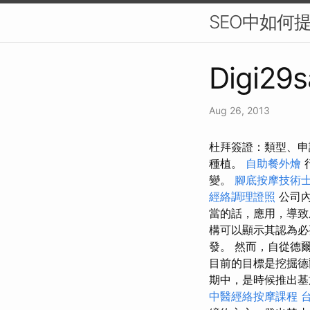
SEO中如何提
Digi29s
Aug 26, 2013
杜拜簽證：類型、申
種植。
自助餐外燴
變。
腳底按摩技術
經絡調理證照
公司內
當的話，應用，導
構可以顯示其認為
發。 然而，自從德
目前的目標是挖掘德
期中，是時候推出基
中醫經絡按摩課程