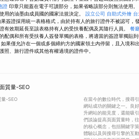
胞證
印章只能蓋在電子可讀部分，如果省略該部分則無法使用
使用的油墨由成員國的國家法規決定。
設立公司
自助式外燴
台
果簽證採用統一表格格式，由於持有人的旅行證件不被認可，
證有效期延長至該表格持有人的受扶養配偶及其隨行人員。
餐
的配偶和所有受扶養人簽發單獨的表格，將適當的簽證單獨貼
如果僅允許在一個或多個締約方的國家領土內停留，且入境和
護照、旅行證件或其他有權過境的證件中。
面質量-SEO
量-SEO
在當今的數位時代，搜尋引
網站成功的關鍵之一。良好
升網站的能見度，還能吸
們談論提高頁面質量時，往
的核心概念，包括關鍵字
體驗以及與搜尋引擎的互