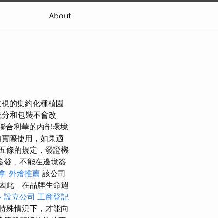
About
重視的集約化種植園
成分和包裝不會改
聯合利華的內部環境
的實際使用，如果適
五條的規定，發證機
館簽發，不能在邊境簽
拿
外燴推薦
該公司
因此，在品牌生命週
心
設立公司
工商登記
特殊情況下，才能向