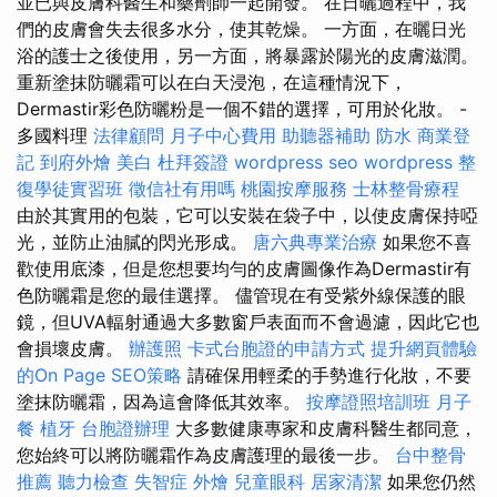
並已與皮膚科醫生和藥劑師一起開發。 在日曬過程中，我
們的皮膚會失去很多水分，使其乾燥。 一方面，在曬日光
浴的護士之後使用，另一方面，將暴露於陽光的皮膚滋潤。
重新塗抹防曬霜可以在白天浸泡，在這種情況下，
Dermastir彩色防曬粉是一個不錯的選擇，可用於化妝。 -
多國料理
法律顧問
月子中心費用
助聽器補助
防水
商業登
記
到府外燴
美白
杜拜簽證
wordpress seo
wordpress
整
復學徒實習班
徵信社有用嗎
桃園按摩服務
士林整骨療程
由於其實用的包裝，它可以安裝在袋子中，以使皮膚保持啞
光，並防止油膩的閃光形成。
唐六典專業治療
如果您不喜
歡使用底漆，但是您想要均勻的皮膚圖像作為Dermastir有
色防曬霜是您的最佳選擇。 儘管現在有受紫外線保護的眼
鏡，但UVA輻射通過大多數窗戶表面而不會過濾，因此它也
會損壞皮膚。
辦護照
卡式台胞證的申請方式
提升網頁體驗
的On Page SEO策略
請確保用輕柔的手勢進行化妝，不要
塗抹防曬霜，因為這會降低其效率。
按摩證照培訓班
月子
餐
植牙
台胞證辦理
大多數健康專家和皮膚科醫生都同意，
您始終可以將防曬霜作為皮膚護理的最後一步。
台中整骨
推薦
聽力檢查
失智症
外燴
兒童眼科
居家清潔
如果您仍然