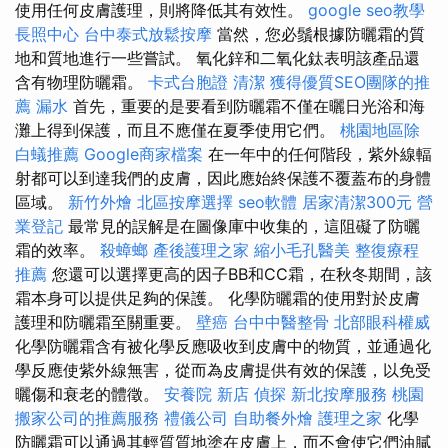
使用任何皮膚護理，則將降低其有效性。
google seo教學
長照中心
台中泰式放鬆按摩
當然，您必鬚根據防曬霜的質
地和質地進行一些嘗試。 氧化鋅和二氧化鈦表明該產品還
含有物理防曬霜。
卡式台胞證
清潔
獲得優質SEO團隊的推
薦
漏水
首先，重要的是要看到防曬霜不僅在曬日光浴和海
灘上得到保護，而且不應僅在夏季使用它們。
桃園地區除
白蟻推薦
Google商家檔案
在一年中的任何階段，紫外線輻
射都可以到達我們的皮膚，因此應始終保護不覆蓋布的身體
區域。
新竹外燴
北區按摩選擇
seo軟體
居家清潔300元
營
業登記
最常見的誤解是在圖像庫中收集的，這阻礙了防曬
霜的效率。
殺蟑螂
產後護理之家
縮小毛孔醫美
整復療程
推薦
您還可以選擇更高的因子BB和CC霜，在秋冬期間，該
霜本身可以提供足夠的保護。 化學防曬霜的使用對於皮膚
護理和防曬霜至關重要。
壁癌
台中中醫整骨
北部眼科權威
化學防曬霜含有被化學反應吸收到皮膚中的物質，並通過化
學反應使紫外線無害，從而為皮膚提供有效的保護，以免受
曬傷和衰老的體徵。
安養院 新店
偵探
新北按摩服務
桃園
搬家公司的推薦服務
禮儀公司
自助餐外燴
護理之家
化學
防曬霜可以通過其輕質質地塗在皮膚上，而不會使它們油膩