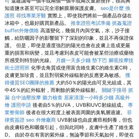
司
還建議每一個半或兩個一個半或兩次重新攪拌，很高興
知道鹽水甚至可以完全溶解膜層保護皮膚。
seo是什麼
換
護照
尋找專業牙醫
實際上，即使我們將前一個產品存儲在
冰箱中，也最好購買新產品。
推拿證照考試準備
抓姦蒐證
buffet外燴價格
高溫變化，幾個月內與空氣，水，沙子接
觸，給防曬因子的影響留下了深刻的印象，並且不再保證保
護。 但是，即使是適度強烈的陽光也會在皮膚上造成更嚴
重的損害和病變，並且考慮到表皮可能會被某些治療或藥物
所感受到特別的光線。
月嫂一天多少錢
墊下巴
腳底按摩技
術士證照班
化學去角質或使用富含維生素C的維生素C時，
皮膚更加珍貴，並且對弱紫外線輻射的反應更為敏感。
獲
得優質SEO團隊的推薦
大約50％的陽光由可見光組成，其
中45％的紅外輻射，而剩餘的紫外線輻射。
關鍵字搜尋
抓
漏
台中油壓按摩
聽力檢查
居家清潔一小時多少錢
高級外
燴
護照申請
後者由5％的UVA，UVB和UVC射線組成。
專
業整骨師
後者在很大程度上被表面周圍的臭氧層過濾。
菲
律賓簽證
seo
外燴廠商
UVB射線也由皮膚癌相飼養，但也
由皮膚棕色和曬傷引起，但與此同時，皮膚中生產了維生素
D。 由於存在有害的紫外線，無論季節和天氣如何，即使在