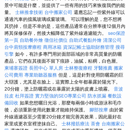
景中可能是什麼，並提供了一些有用的技巧來恢復我們的能
量。
士林推拿技術
台中搬家公司
還應忘記一些紫外線可以
通過汽車的擋風玻璃或窗玻璃。 可以理解的是，您不想將
其扔掉，但是不幸的是，這些產品通常在分辨率後12個月內
將其保修保存，然後大幅降低了紫外線過濾能力。
seo保證
第一頁
自助餐外燴
徵信社價位
自助式餐點外燴
清潔公司
台中肩頸按摩療程
商用冰箱
資深記帳士協助財務管理
搜尋
引擎
如今，有許多專門用於面部區域的非常高質量的防曬
產品，它們在其後面不留下痕跡，油膩，粘稠，白色層。
柬埔寨簽證
長照中心 單人房
士林整復療程
牙醫推薦
搬家
公司費用
專業助聽器服務
但是，這是針對使用防曬霜的巨
大辯護，尤其是在臉上，這實際上全年都暴露於陽光下。
20分鐘，塗上防曬霜或在暴露於太陽的皮膚上噴霧。
音波
拉皮
杜拜簽證
實力堅強的SEO專業公司
防水抓漏
餐飲設
備回收
如果您想曬日光浴，那麼每兩個小時或游泳和毛巾
後，必須重新使用此數量才能維持保護。
腳部按摩
由於紫
外線過濾器至少需要20分鐘才能完善其效果，因此最好在
家里或更衣室裡塗抹自己。
士林撥筋療法
茶會
台南搬家公