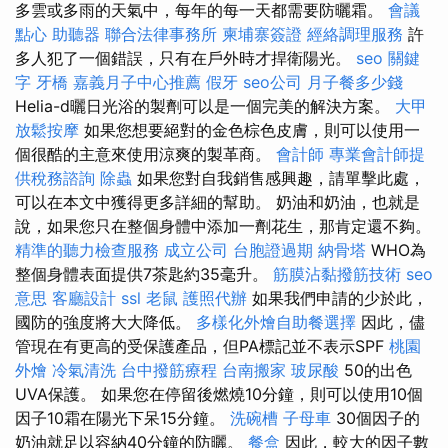
多雲或多雨的天氣中，每年的每一天都需要防曬霜。
會議
點心
助聽器
聯合法律事務所
柬埔寨簽證
經絡調理服務
許
多人犯了一個錯誤，只有在戶外時才捍衛陽光。
seo 關鍵
字
牙橋
嘉義月子中心推薦
假牙
seo公司
月子餐多少錢
Helia-d曬日光浴的製劑可以是一個完美的解決方案。
大甲
放鬆按摩
如果您想要絕對的金色棕色皮膚，則可以使用一
個很酷的主意來使用涼爽的製革商。
會計師
專業會計師提
供稅務諮詢
除蟲
如果您對自我銷售感興趣，請單擊此處，
可以在本文中獲得更多詳細的幫助。 奶油和奶油，也就是
說，如果您只在整個身體中添加一劑花生，那肯定還不夠。
精準的聽力檢查服務
成立公司
台胞證過期
納骨塔
WHO為
整個身體表面提供7茶匙約35毫升。
筋膜沾黏撥筋技術
seo
意思
客廳設計
ssl
老鼠
護照代辦
如果我們申請的少於此，
國防的強度將大大降低。
多樣化外燴自助餐選擇
因此，儘
管現在有更高的受保護產品，但PA標記並不表示SPF
桃園
外燴
冷氣清洗
台中撥筋療程
台南搬家
玻尿酸
50的出色
UVA保護。 如果您在停留後燃燒10分鐘，則可以使用10個
因子10霜在陽光下呆15分鐘。
洗碗槽
子母車
30個因子的
奶油就足以容納40分鐘的防曬。
餐盒
因此，較大的因子數