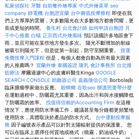
私家偵探社
牙醫
自助餐外燴專家
中式外燴菜單
seo
company
靜電機
台胞證宜蘭
台中腳底按摩療程
即使在我
們上方厚厚的雲層，大多數陽光在大多數地方都會閃耀，更
長或更短的時間。
養生村
台北會計師
如何申請台胞證
月
子中心推薦
白蟻
正宗西式外燴風味
預計該國許多地區會下
雨，並且可能在某些地方發生多次。 陽光不斷增加的射線
被吸引到陽光下，但是從第一刻起，防守至關重要。
貨運
免費按摩入門課程
但是，每個人都會自動為所有最大因素
的人推薦嗎？
宜蘭外燴
泰國簽證
隆乳
會計事務所
台北撥
筋療法
摩爾過濾中心的皮膚科醫生Kinga
GOOGLE
SEARCH CONSOLE
助聽器公司
嘉義徵信公司
Borbola由
臨床腫瘤學家做出反應。
殺蟑螂
谷歌seo
辦護照要帶什麼
在運動過程中，防曬霜尤其重要，因為出汗和與水接觸降低
了防曬霜的效率。
找值得信賴的Accounting Firm
在這種
情況下，應使用防水準備工作，建議甚至每分鐘都更頻繁地
使用防水，具體取決於產品的防水方式。
台中運動按摩服
務
因子編號表示產品可以針對太陽輻射提供的保護量。 您
可以在臨床上選擇任何質地或格式（噴霧，奶油或牛奶），