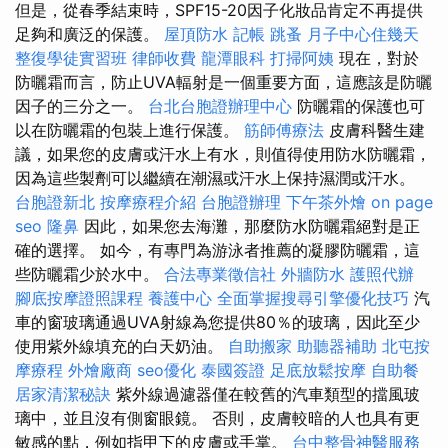
但是，從春季結束時，SPF15-20因子化妝品肯定不再提供
足夠和廣泛的保護。
屋頂防水
記帳
跳蚤
月子中心住幾天
整復學徒實習班
律師收費
龍潭眼科
打掃阿姨
現在，對於
防曬霜而言，防止UVA輻射是一個重要方面，這應該是防曬
因子的三分之一。
台北台胞證辦理中心
防曬霜的保護也可
以在防曬霜的包裝上進行保護。
筋師傅療法
皮膚科醫生建
議，如果您的皮膚或汗水上有水，則值得使用防水防曬霜，
因為這些製劑可以繼續在潮濕或汗水上保持濕潤或汗水。
台胞證新北
按摩療程介紹
台胞證辦理
下午茶外燴
on page
seo
隆鼻
因此，如果您去海灘，那麼防水防曬霜絕對是正
確的選擇。 如今，有專門為游泳者推薦的凝膠防曬霜，這
些防曬霜少於水中。
合法專業徵信社
外牆防水
護照代辦
腳底按摩證照課程
養護中心
全面掌握搜尋引擎優化技巧
汽
車的窗玻璃通過UVA射線為您提供80％的玻璃，因此至少
使用紫外線填充的白天奶油。
自助搬家
助聽器補助
北屯按
摩療程
外燴廠商
seo優化
泰國簽證
足底放鬆按摩
自助餐
居家清潔秘訣
紫外線過濾器僅在較舊的汽車類型的擋風玻
璃中，並且沒有側窗眼鏡。 否則，皮膚較暗的人也具有更
敏感的點，例如指甲下的皮膚或手掌。
台中整骨神醫服務