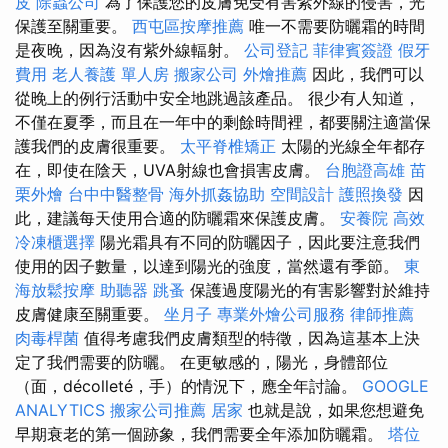
皮
除蟲公司
為了保護您的皮膚免受有害紫外線的侵害，光
保護至關重要。
西屯區按摩推薦
唯一不需要防曬霜的時間
是夜晚，因為沒有紫外線輻射。
公司登記
菲律賓簽證
假牙
費用
老人養護 單人房
搬家公司
外燴推薦
因此，我們可以
從晚上的例行活動中安全地跳過該產品。 很少有人知道，
不僅在夏季，而且在一年中的剩餘時間裡，都要關注適當保
護我們的皮膚很重要。
太平脊椎矯正
太陽的光線全年都存
在，即使在陰天，UVA射線也會損害皮膚。
台胞證高雄
苗
栗外燴
台中中醫整骨
海外抓姦協助
空間設計
護照換發
因
此，建議每天使用合適的防曬霜來保護皮膚。
安養院
高效
冷凍櫃選擇
陽光霜具有不同的防曬因子，因此要注意我們
使用的因子數量，以達到陽光的強度，當然還有季節。
東
海放鬆按摩
助聽器
跳蚤
保護過度陽光的有害影響對於維持
皮膚健康至關重要。
坐月子
專業外燴公司服務
律師推薦
肉毒桿菌
值得考慮我們皮膚類型的特徵，因為這基本上決
定了我們需要的防曬。 在更敏感的，陽光，身體部位
（面，décolleté，手）的情況下，應全年討論。
GOOGLE
ANALYTICS
搬家公司推薦
居家
也就是說，如果您想避免
早期衰老的第一個跡象，我們需要全年添加防曬霜。
塔位