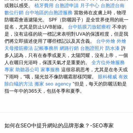
或難以感受。
植牙費用
台胞證申請
月子中心
台胞證台南
數位行銷
台中地區的台胞證服務
當散佈在皮膚上時，物理
防曬霜會過濾陽光。 SPF（防曬因子）是全世界使用的統一
提名，尤其是防止UVB射線。
台中筋膜刀放鬆療程
不幸的
是，沒有這樣的統一標記來表明對UVA的保護程度，但是我
們將立即描述使用了哪些標記以及其含義。
台中外燴
外燴
天母撥筋療法
記帳事務所
網路行銷
台胞證照片
防水漆
許
多人認為，只有在春季或夏天，太陽閃耀，沒有上帝，一個
人在曬日光浴時，保護天氣才是重要的。
全方位外燴服務
專家
助聽器公司
家事服務
這很容易思考，尤其是在冬天或
下雨時，“哦，陽光並不像防曬霜那樣閃耀。
眼科權威
有效
除白蟻的方法
搬家
seo agency
”但是，每天的防曬活動是
指一年中的365天，包括冬季和夏季。
如何在SEO中提升網站的品牌形象？-SEO專家