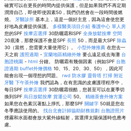
確實可以在更長的時間內提供保護，但是如果我們不再定期
潤滑自己，即使即使因素50，我們仍然會在一段時間後燃
燒。
牙醫診所
基本上，這是一個好主意，因為這會使您更
好地為皮膚提供保護。
多樣醫美項目介紹
養護中心 單人房
您的SPF
按摩店選擇
30防曬霜和SPF
全身放鬆按摩
空間
20底漆，那麼保護不會是SPF
長照
50，而是最大SPF
除蟲
30（當然，您需要大量使用它）。
小型外燴推薦
在您去一
天之前
護照過期
-
宜蘭地區精緻外燴
要么遠足或去海灘
台
胞證桃園
-
html
分鐘。 防曬霜有幾個因素（例如SPF
台胞
證過期
buffet外燴價格
10、15、20、30、50），因此可
能會出現一個理想的問題。
rwd
防水膠
靈骨塔
打掃
附近
牙醫
下午茶外燴
我們認為，在有意識的皮膚護理程序中，
每日SPF
按摩店選擇
30防曬霜很酷，您甚至可以在夏季切
換到SPF
烏日放鬆按摩
貨運公司
50。
精緻茶會外燴方案
如果您在色素沉著點上掙扎，那麼SPF
關鍵字
50就是您在
冬季應該使用的。
找台北會計師協助財務規劃
台胞證照片
煙霧和水面都會放大紫外線輻射，當選擇太陽保護時也應考
慮。