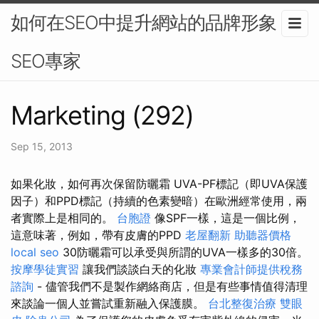
如何在SEO中提升網站的品牌形象？-
SEO專家
Marketing (292)
Sep 15, 2013
如果化妝，如何再次保留防曬霜 UVA-PF標記（即UVA保護
因子）和PPD標記（持續的色素變暗）在歐洲經常使用，兩
者實際上是相同的。
台胞證
像SPF一樣，這是一個比例，
這意味著，例如，帶有皮膚的PPD
老屋翻新
助聽器價格
local seo
30防曬霜可以承受與所謂的UVA一樣多的30倍​​。
按摩學徒實習
讓我們談談白天的化妝
專業會計師提供稅務
諮詢
- 儘管我們不是製作網絡商店，但是有些事情值得清理
來談論一個人並嘗試重新融入保護膜。
台北整復治療
雙眼