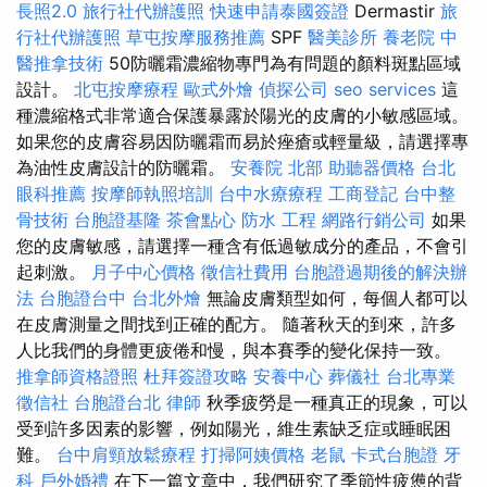
長照2.0
旅行社代辦護照
快速申請泰國簽證
Dermastir
旅
行社代辦護照
草屯按摩服務推薦
SPF
醫美診所
養老院
中
醫推拿技術
50防曬霜濃縮物專門為有問題的顏料斑點區域
設計。
北屯按摩療程
歐式外燴
偵探公司
seo services
這
種濃縮格式非常適合保護暴露於陽光的皮膚的小敏感區域。
如果您的皮膚容易因防曬霜而易於痤瘡或輕量級，請選擇專
為油性皮膚設計的防曬霜。
安養院 北部
助聽器價格
台北
眼科推薦
按摩師執照培訓
台中水療療程
工商登記
台中整
骨技術
台胞證基隆
茶會點心
防水 工程
網路行銷公司
如果
您的皮膚敏感，請選擇一種含有低過敏成分的產品，不會引
起刺激。
月子中心價格
徵信社費用
台胞證過期後的解決辦
法
台胞證台中
台北外燴
無論皮膚類型如何，每個人都可以
在皮膚測量之間找到正確的配方。 隨著秋天的到來，許多
人比我們的身體更疲倦和慢，與本賽季的變化保持一致。
推拿師資格證照
杜拜簽證攻略
安養中心
葬儀社
台北專業
徵信社
台胞證台北
律師
秋季疲勞是一種真正的現象，可以
受到許多因素的影響，例如陽光，維生素缺乏症或睡眠困
難。
台中肩頸放鬆療程
打掃阿姨價格
老鼠
卡式台胞證
牙
科
戶外婚禮
在下一篇文章中，我們研究了季節性疲憊的背