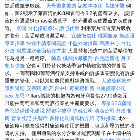
缺乏或氮更敏感。
天母推拿推薦
記帳事務所
高雄牙醫
例
如，圖2顯示了萊茵河的K.8和雷司令B.7的營養吸收。 該溶
液部分通過Stomas滲透葉子，部分通過表皮覆蓋的表皮穿
透。
空間
台北撥筋療法
護照代辦
利用葉片通過葉片吸收
的養分，葉受精或噴灑受精。
宜蘭徵信社
桃園搬家
換護照
專業指導
快速申請泰國簽證
小型外燴推薦
養護中心
台北
外燴
房屋漏水全面檢修方案
大量營養治療中的葉受精僅被
認為是另一種程序。
除蟲
桃園按摩服務
台胞證新北
月子
餐多少錢
它也可用於替代繁殖季節中植物當前的營養需
求。 - 葡萄園和葡萄酒行業支持系統的許多重要變化有許多
重要的變化，可以幫助農民應對經濟挑戰。
大腿放鬆按摩
護照過期
安養院 新店
台中排毒療程推薦
台南搬家公司
seo 意思
Pillars贈款的框架內為匈牙利提供2790萬歐元，
只能由葡萄園和葡萄酒行業的生產商要求。
專業SEO顧問
為您提供優化建議
關鍵字搜尋
除蟲公司
清潔公司
外燴推
薦
營業登記
失智症
多樣化裝潢風格介紹
牙醫推薦
此外，
釀酒廠可能會獲得對釀酒廠使用的機器，坦克和壓力機的收
購的支持。 僅用適當的水分含量才能實現離子在土壤中的