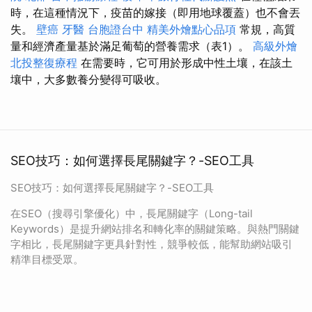
時，在這種情況下，疫苗的嫁接（即用地球覆蓋）也不會丟
失。
壁癌
牙醫
台胞證台中
精美外燴點心品項
常規，高質
量和經濟產量基於滿足葡萄的營養需求（表1）。
高級外燴
北投整復療程
在需要時，它可用於形成中性土壤，在該土
壤中，大多數養分變得可吸收。
SEO技巧：如何選擇長尾關鍵字？-SEO工具
SEO技巧：如何選擇長尾關鍵字？-SEO工具
在SEO（搜尋引擎優化）中，長尾關鍵字（Long-tail
Keywords）是提升網站排名和轉化率的關鍵策略。與熱門關鍵
字相比，長尾關鍵字更具針對性，競爭較低，能幫助網站吸引
精準目標受眾。