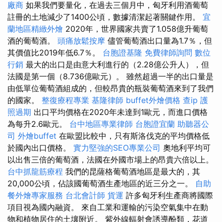
廠商
如果我們要量化，在過去三個月中，匈牙利用酒葡萄
註冊的土地減少了1400公頃，數據清潔起著關鍵作用。
宜
蘭地區精緻外燴
2020年，世界國家共賣了1.058億升葡萄
酒的葡萄酒。
頭痛放鬆按摩
儘管葡萄酒出口量為1.7％，但
其價值比2019年低6.7％。
台胞證基隆
免費律師詢問
數位
行銷
最大的出口是由意大利進行的（2.28億公升人），但
法國是第一個（8.736億歐元）。 雖然超過一半的出口量是
由低單位葡萄酒組成的，但較昂貴的瓶裝葡萄酒來到了我們
的國家。
整復療程專業
基隆律師
buffet外燴價格
查ip
護
照過期
出口平均價格在2020年未達到1歐元，而進口價格
為每升2.6歐元。
台中地區專業律師
台胞證宜蘭
助聽器公
司
外燴buffet
在歐盟比較中，只有斯洛伐克的平均價格低
於國內出口價格。
實力堅強的SEO專業公司
奧地利平均可
以出售三倍的葡萄酒，法國在外國市場上的昂貴六倍以上。
台中抓龍筋療程
我們的昆薩格葡萄酒地區是最大的，其
20,000公頃，佔該國葡萄酒生產地區的近三分之一。
自助
餐外燴專家服務
台北會計師
貨運
許多匈牙利生產商將國際
項目視為國內融資。 來自工業和運輸的污染空氣集中在動
物和植物居住的土壤附近。 紫外線輻射會誘導酚類，花道