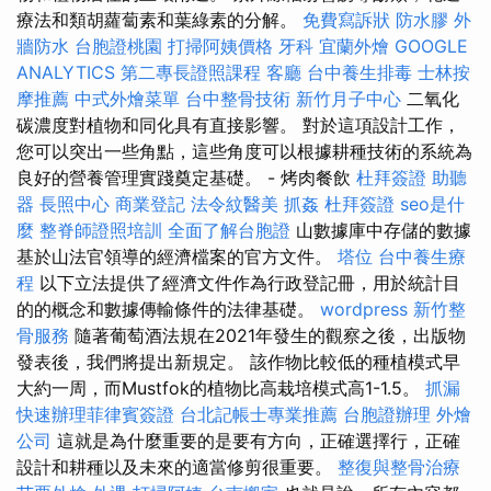
療法和類胡蘿蔔素和葉綠素的分解。
免費寫訴狀
防水膠
外
牆防水
台胞證桃園
打掃阿姨價格
牙科
宜蘭外燴
GOOGLE
ANALYTICS
第二專長證照課程
客廳
台中養生排毒
士林按
摩推薦
中式外燴菜單
台中整骨技術
新竹月子中心
二氧化
碳濃度對植物和同化具有直接影響。 對於這項設計工作，
您可以突出一些角點，這些角度可以根據耕種技術的系統為
良好的營養管理實踐奠定基礎。 - 烤肉餐飲
杜拜簽證
助聽
器
長照中心
商業登記
法令紋醫美
抓姦
杜拜簽證
seo是什
麼
整脊師證照培訓
全面了解台胞證
山數據庫中存儲的數據
基於山法官領導的經濟檔案的官方文件。
塔位
台中養生療
程
以下立法提供了經濟文件作為行政登記冊，用於統計目
的的概念和數據傳輸條件的法律基礎。
wordpress
新竹整
骨服務
隨著葡萄酒法規在2021年發生的觀察之後，出版物
發表後，我們將提出新規定。 該作物比較低的種植模式早
大約一周，而Mustfok的植物比高栽培模式高1-1.5。
抓漏
快速辦理菲律賓簽證
台北記帳士專業推薦
台胞證辦理
外燴
公司
這就是為什麼重要的是要有方向，正確選擇行，正確
設計和耕種以及未來的適當修剪很重要。
整復與整骨治療