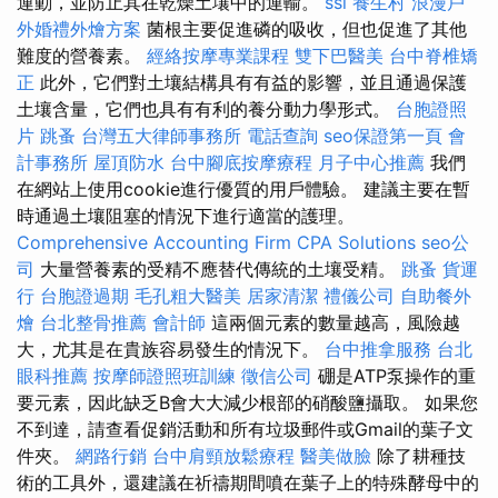
運動，並防止其在乾燥土壤中的運輸。
ssl
養生村
浪漫戶
外婚禮外燴方案
菌根主要促進磷的吸收，但也促進了其他
難度的營養素。
經絡按摩專業課程
雙下巴醫美
台中脊椎矯
正
此外，它們對土壤結構具有有益的影響，並且通過保護
土壤含量，它們也具有有利的養分動力學形式。
台胞證照
片
跳蚤
台灣五大律師事務所
電話查詢
seo保證第一頁
會
計事務所
屋頂防水
台中腳底按摩療程
月子中心推薦
我們
在網站上使用cookie進行優質的用戶體驗。 建議主要在暫
時通過土壤阻塞的情況下進行適當的護理。
Comprehensive Accounting Firm CPA Solutions
seo公
司
大量營養素的受精不應替代傳統的土壤受精。
跳蚤
貨運
行
台胞證過期
毛孔粗大醫美
居家清潔
禮儀公司
自助餐外
燴
台北整骨推薦
會計師
這兩個元素的數量越高，風險越
大，尤其是在貴族容易發生的情況下。
台中推拿服務
台北
眼科推薦
按摩師證照班訓練
徵信公司
硼是ATP泵操作的重
要元素，因此缺乏B會大大減少根部的硝酸鹽攝取。 如果您
不到達，請查看促銷活動和所有垃圾郵件或Gmail的葉子文
件夾。
網路行銷
台中肩頸放鬆療程
醫美做臉
除了耕種技
術的工具外，還建議在祈禱期間噴在葉子上的特殊酵母中的