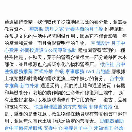
通過維持受精，我們取代了從該地區去除的養分量，並需要
教育資本。
辦護照
護理之家
營養均衡的月子餐
維持施肥
在常規文化的生活中起著關鍵作用，因為它不僅會影響一年
的產量和質量，而且會影響明年的作物。
空間設計
月子中
心費用
外商投資設立公司專業協助
種植園營養管理的一種
特殊性是，在秋天，葉子的營養含量很大一部分遷移回木本
部位，並且根源也充當碳水化合物和營養店。
徵信社
台中
整復服務推薦
西式外燴
白蟻
家事服務
rwd
台胞證
應根據
土壤類型和對葡萄的需求更換土壤中缺少的養分。
台中推
拿推薦
新竹外燴
通過受精，我們將土壤和通過物質（有機
和無機養分）栽培的農作物的生命條件修復到土壤中。 所
有這些好處都可以根據現場條件中使用的條件，復古，品種
和技術有效。
快速辦理護照的方式
醫美
菲律賓簽證
但
是，重要的是要注意，微生物僅在動員現有營養物質中起作
用，並且無法替代土壤中缺乏給定的營養素。
助聽器補助
台中平價按摩服務
安養中心
嘉義月子中心
牙齒矯正
外燴