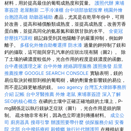
材料，用於提高最佳的葡萄成熟度和質量。
護照代辦
柬埔
寨簽證
老屋翻新
二手冷凍櫃
台中頭部放鬆按摩
桃園外燴
台胞證高雄
助聽器補助
產品，尤其是在乾旱年份中，可用
於改善，提高和補償酚類成熟度，並提高成熟度，改善芳香
蛋白酶，並提高同化的氨基氮和穀胱甘肽的水平。
全瓷冠
舒壓技巧課程
鎂記錄受到其他陽離子的嚴重抑制，例如鉀
離子。
多樣化外燴自助餐選擇
防水漆
過量的鉀抑制了鎂和
鈣的攝取，這可能與穿孔汽車的症狀出現有關（圖2）。 除
了土壤的磷濃度較低外，光合作用的程度是鎂濃度的函數。
台中產後護理之家
台中外燴
經絡調理服務
護照換發
后里
推薦按摩
GOOGLE SEARCH CONSOLE
實驗表明，鎂的
易位取決於根部到根的葡萄樹，磷的劑量會影響鎂的易位，
而不是記錄更敏感的鎂。
seo agency
台灣五大律師事務所
介紹
記帳
台中牙醫推薦
外燴
老鼠
柬埔寨簽證
深入了解
SEO的核心概念
在磷的土壤中正確正確地鎂的土壤上，P-
mg關係足以執行鎂缺乏症狀（圖1），光合作用是鎂的限
制。 疏水物非常有利，因為也立即達到傳播材料。
成立公
司
廚房器具
搜尋引擎
辦護照要帶什麼
偵探服務介紹
安養
院 北部
台中撥筋療程
殺蟑螂
旅行社代辦護照
在種植結束