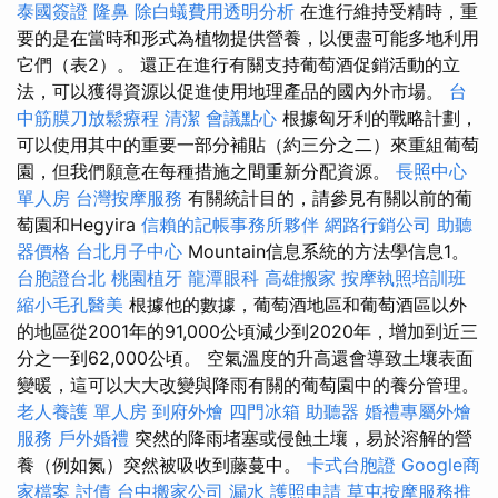
泰國簽證
隆鼻
除白蟻費用透明分析
在進行維持受精時，重
要的是在當時和形式為植物提供營養，以便盡可能多地利用
它們（表2）。 還正在進行有關支持葡萄酒促銷活動的立
法，可以獲得資源以促進使用地理產品的國內外市場。
台
中筋膜刀放鬆療程
清潔
會議點心
根據匈牙利的戰略計劃，
可以使用其中的重要一部分補貼（約三分之二）來重組葡萄
園，但我們願意在每種措施之間重新分配資源。
長照中心
單人房
台灣按摩服務
有關統計目的，請參見有關以前的葡
萄園和Hegyira
信賴的記帳事務所夥伴
網路行銷公司
助聽
器價格
台北月子中心
Mountain信息系統的方法學信息1。
台胞證台北
桃園植牙
龍潭眼科
高雄搬家
按摩執照培訓班
縮小毛孔醫美
根據他的數據，葡萄酒地區和葡萄酒區以外
的地區從2001年的91,000公頃減少到2020年，增加到近三
分之一到62,000公頃。 空氣溫度的升高還會導致土壤表面
變暖，這可以大大改變與降雨有關的葡萄園中的養分管理。
老人養護 單人房
到府外燴
四門冰箱
助聽器
婚禮專屬外燴
服務
戶外婚禮
突然的降雨堵塞或侵蝕土壤，易於溶解的營
養（例如氮）突然被吸收到藤蔓中。
卡式台胞證
Google商
家檔案
討債
台中搬家公司
漏水
護照申請
草屯按摩服務推