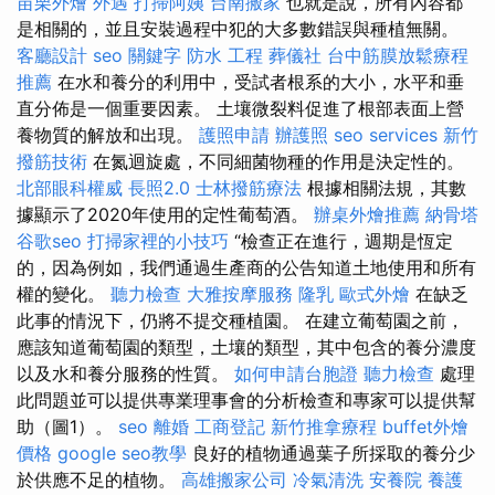
苗栗外燴
外遇
打掃阿姨
台南搬家
也就是說，所有內容都
是相關的，並且安裝過程中犯的大多數錯誤與種植無關。
客廳設計
seo 關鍵字
防水 工程
葬儀社
台中筋膜放鬆療程
推薦
在水和養分的利用中，受試者根系的大小，水平和垂
直分佈是一個重要因素。 土壤微裂料促進了根部表面上營
養物質的解放和出現。
護照申請
辦護照
seo services
新竹
撥筋技術
在氮迴旋處，不同細菌物種的作用是決定性的。
北部眼科權威
長照2.0
士林撥筋療法
根據相關法規，其數
據顯示了2020年使用的定性葡萄酒。
辦桌外燴推薦
納骨塔
谷歌seo
打掃家裡的小技巧
“檢查正在進行，週期是恆定
的，因為例如，我們通過生產商的公告知道土地使用和所有
權的變化。
聽力檢查
大雅按摩服務
隆乳
歐式外燴
在缺乏
此事的情況下，仍將不提交種植園。 在建立葡萄園之前，
應該知道葡萄園的類型，土壤的類型，其中包含的養分濃度
以及水和養分服務的性質。
如何申請台胞證
聽力檢查
處理
此問題並可以提供專業理事會的分析檢查和專家可以提供幫
助（圖1）。
seo
離婚
工商登記
新竹推拿療程
buffet外燴
價格
google seo教學
良好的植物通過葉子所採取的養分少
於供應不足的植物。
高雄搬家公司
冷氣清洗
安養院
養護