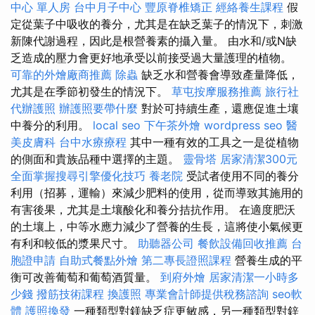
中心 單人房
台中月子中心
豐原脊椎矯正
經絡養生課程
假
定從葉子中吸收的養分，尤其是在缺乏葉子的情況下，刺激
新陳代謝過程，因此是根營養素的攝入量。 由水和/或N缺
乏造成的壓力會更好地承受以前接受過大量護理的植物。
可靠的外燴廠商推薦
除蟲
缺乏水和營養會導致產量降低，
尤其是在季節初發生的情況下。
草屯按摩服務推薦
旅行社
代辦護照
辦護照要帶什麼
對於可持續生產，還應促進土壤
中養分的利用。
local seo
下午茶外燴
wordpress seo
醫
美皮膚科
台中水療療程
其中一種有效的工具之一是從植物
的側面和貴族品種中選擇的主題。
靈骨塔
居家清潔300元
全面掌握搜尋引擎優化技巧
養老院
受試者使用不同的養分
利用（招募，運輸）來減少肥料的使用，從而導致其施用的
有害後果，尤其是土壤酸化和養分拮抗作用。 在適度肥沃
的土壤上，中等水應力減少了營養的生長，這將使小氣候更
有利和較低的漿果尺寸。
助聽器公司
餐飲設備回收推薦
台
胞證申請
自助式餐點外燴
第二專長證照課程
營養生成的平
衡可改善葡萄和葡萄酒質量。
到府外燴
居家清潔一小時多
少錢
撥筋技術課程
換護照
專業會計師提供稅務諮詢
seo軟
體
護照換發
一種類型對鎂缺乏症更敏感，另一種類型對鋅