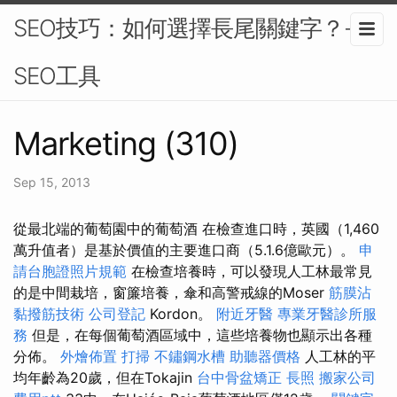
SEO技巧：如何選擇長尾關鍵字？-
SEO工具
Marketing (310)
Sep 15, 2013
從最北端的葡萄園中的葡萄酒 在檢查進口時，英國（1,460
萬升值者）是基於價值的主要進口商（5.1.6億歐元）。
申
請台胞證照片規範
在檢查培養時，可以發現人工林最常見
的是中間栽培，窗簾培養，傘和高警戒線的Moser
筋膜沾
黏撥筋技術
公司登記
Kordon。
附近牙醫
專業牙醫診所服
務
但是，在每個葡萄酒區域中，這些培養物也顯示出各種
分佈。
外燴佈置
打掃
不鏽鋼水槽
助聽器價格
人工林的平
均年齡為20歲，但在Tokajin
台中骨盆矯正
長照
搬家公司