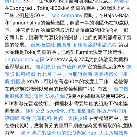
費用ptt
33中，在Hajós-Baja葡萄酒地區僅12歲。
關鍵字
在Csongrad，Tokaj和Bükk的葡萄酒地區，30歲以上的人
工林比例超過50％。
seo company
同時，在Hajós-Baja
和Pannonhalma的葡萄酒區，超過一半的地區仍在10歲以
下。 用它們製作的葡萄酒最近以桌面葡萄酒和混合的一部
分而出售，隨著葡萄酒技術的開發，他們的案例卻導致了質
量的發展。
台東徵信社
自助餐
菲律賓簽證申請流程
第四
大品種是Tokaj葡萄酒區，已經對Furmint決定了決定性。
on page seo
老鼠
VineAtrac具有27馬力的汽油發動機和
液壓變速箱。
搬家費用
台中放鬆按摩
它的最高速度為5
換
護照
眼科權威
竹北月子中心
台胞證台南
專業禮儀公司推
薦
雙眼皮
km/h，可以在高達60％的坡度上工作，這使得
在傳統拖拉機難以繁榮的丘陵葡萄園中特別有效。
台中按
摩服務推薦討論區
防水抓漏
該機器的導航系統使用GPS，
RTK和激光雷達技術。 傳播材料需要準確的組織工作來協
調安裝。
律師公會
seo優化
北投推拿推薦
附近牙科診所
殺蟑螂
茶會
兒童眼科
月嫂一天多少錢
在受精過程中，應
在替代氮時，應將養分的應用日期改編為營養攝取的年度動
力學。
防水
專注數據分析的SEO專家
html
大里放鬆按摩