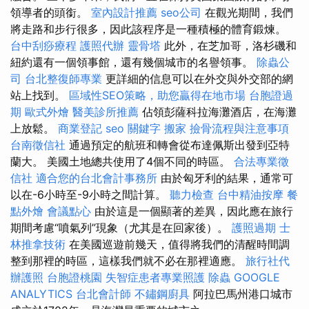
領導者的頭銜。
室內設計推薦
seo公司
在觀光期間，我們
將走路和步行很多，因此該程序是一種積極的體育鍛煉。
台中刮痧療程
護照代辦
靈骨塔
此外，在芝加哥，洛杉磯和
紐約還有一個領事館，還有幾個城市的名譽領事。
除蟲公
司
台北整復師專業
更詳細的信息可以在外交與外交部的網
站上找到。
區域性SEO策略，助您贏得在地市場
台胞證過
期
歐式外燴
醫美診所推薦
佔領彭薩科拉海灘酒店，在海灘
上放鬆。
商業登記
seo 關鍵字
搬家
撿骨流程與注意事項
台南徵信社
通過預定的航班和轉會從布達佩斯出發到亞特
蘭大。 美國土地總共使用了4個不同的時區。
合法專業徵
信社
適合您的台北會計事務所
由於匈牙利的結果，通常可
以在-6小時至-9小時之間計算。
聽力檢查
台中精油按摩
餐
點外燴
會議點心
由於這是一個顯著的差異，因此應在旅行
期間考慮“噴氣列”現象（尤其是在回家後）。
護照過期
士
林推拿技術
在美國巡遊前幾天，值得將我們的清醒時間調
整到那裡的時區，這樣我們就不必在那裡適應。
旅行社代
辦護照
台胞證桃園
失智症患者專業照護
除蟲
GOOGLE
ANALYTICS
台北會計師
不鏽鋼廚具
阿拉巴馬州港口城市