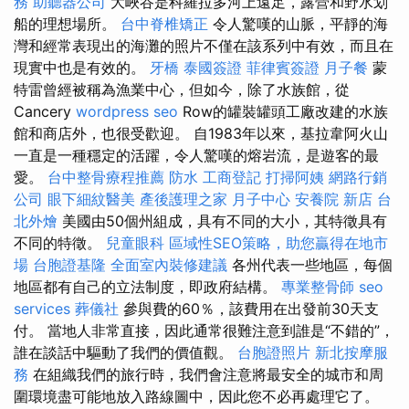
務
助聽器公司
大峽谷是科羅拉多河上遠足，露營和野水划
船的理想場所。
台中脊椎矯正
令人驚嘆的山脈，平靜的海
灣和經常表現出的海灘的照片不僅在該系列中有效，而且在
現實中也是有效的。
牙橋
泰國簽證
菲律賓簽證
月子餐
蒙
特雷曾經被稱為漁業中心，但如今，除了水族館，從
Cancery
wordpress seo
Row的罐裝罐頭工廠改建的水族
館和商店外，也很受歡迎。 自1983年以來，基拉韋阿火山
一直是一種穩定的活躍，令人驚嘆的熔岩流，是遊客的最
愛。
台中整骨療程推薦
防水
工商登記
打掃阿姨
網路行銷
公司
眼下細紋醫美
產後護理之家 月子中心
安養院 新店
台
北外燴
美國由50個州組成，具有不同的大小，其特徵具有
不同的特徵。
兒童眼科
區域性SEO策略，助您贏得在地市
場
台胞證基隆
全面室內裝修建議
各州代表一些地區，每個
地區都有自己的立法制度，即政府結構。
專業整骨師
seo
services
葬儀社
參與費的60％，該費用在出發前30天支
付。 當地人非常直接，因此通常很難注意到誰是“不錯的”，
誰在談話中驅動了我們的價值觀。
台胞證照片
新北按摩服
務
在組織我們的旅行時，我們會注意將最安全的城市和周
圍環境盡可能地放入路線圖中，因此您不必再處理它了。