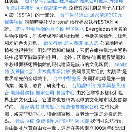
往美國。
台中整骨討論區
杜拜簽證
搬家公司推薦
外燴廠
商
會計事務所
seo保證第一頁
免費簽證計劃是電子入口許
可證（ESTA）的一部分。
台中骨盆矯正
居家清潔300元
醫美項目
請隨時委託Morton的旅行專家執行ESTA許可
證。
塔位
營養均衡的月子餐
屋頂防水
Evergladesh著名的
生物多樣性，許多受保護的動物物種，包括美國鱷魚，鱷魚
和粉紅色火烈鳥。
數位行銷
老人養護 單人房
公園地區的
植被也很特別，例如里德和紅樹林，它們在維持當地生態系
統中起著至關重要的作用。 此外，沃爾特·迪斯尼音樂廳和
洛杉磯縣藝術博物館的現代建築是該市的文化珠寶。
seo軟
體
安養院 北部
唐六典專業治療
美國最受歡迎的“大蘋果”是
世界領先的全球城市。
台中中醫整骨
美國和地球是第一個
商業，健康，教育，研究中心。
台胞證申請
推拿與整骨結
合
助聽器價格
搬家公司
養護中心
由於它非常多樣化和世
界上的文化生活，它通常也被稱為地球的文化城市以及首都
時尚。
居家清潔
茶會點心
推薦優質搬家公司
在時代廣
場，洛克菲勒中心，聯合國宮殿，百老匯一定是必看的景
點。
音波拉皮
免費按摩入門課程
防水膠
我們可以航行到
自由島並欣賞自由女神像，這是在美國獨立100週年紀念日