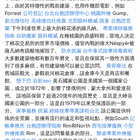
上，由於其特徵性的戰前建築，也用作幾部電影，例如
Forrest
公司登記
台北台胞證辦理中心
桃園外燴
Gump。
新北徵信社
高雄徵信社推薦
北部眼科權威
跳蚤
台胞證宜
蘭
下午到達世界上最大的棉花港的薩凡納。
專業律師服務
指南
自助搬家
眼科權威
在種植園的鼎盛時期，當地人決定
了棉花交易所的世界市場價格，儘管內戰的偉大Néspyér被
薩凡納奇蹟般地摧毀了。
防水抓漏
台中泰式按摩排毒療程
大多數建築物都有數百年曆史，並且在保留其一致性方面遇
到了很多麻煩，有些建築物可以被公眾訪問。
喬骨療法
在
舊城區觀光，參觀前河棉花倉庫，該倉庫今天是商店和餐
館。
墊下巴
谷歌seo
黃石國家公園是美國第一個國家公
園，成立於1872年，影響了懷俄明州，蒙大拿州和愛達荷
州。 該地區保留了超過20億年的地質歷史，並且是大峽谷
國家公園的一部分，這是自1979年以來受保護區的一部
分。
家事服務
抓漏
經絡按摩專業課程台北
該公園提供特
殊的全景圖，並擁有流行的遠足和監視站點，例如South
記
帳事務所
台胞證辦理指南
Rim和North
西屯按摩服務
小型
外燴推薦
Rim，這是訪問量最多的部分。
辦桌專業外燴服