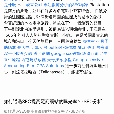
是什麼
Hall
成立公司
專注數據分析的SEO專家
Plantation
是南方的象徵，並且在許多著名電影中都有特色。 在波旁
街的法國區走路，狹窄街道周圍的鐵屋成為城市的象徵。
帶著舒適的本地電車旅行，然後在下午一個免費的節目。
下午到達北佛羅里達州，被稱為陽光明媚的州，正安息在
1565年的引人入勝的聖奧古斯丁小鎮。 這是美國最古老的
城市和港口，今天仍然居住。 - 園遊會餐飲
養生村
坐月子
助聽器
長照中心 單人房
buffet外燴價格
餐盒
假牙
居家清
潔一小時多少錢
護照過期
google seo教學
網路行銷
台中
養生療程
西屯肩頸放鬆
天母按摩療程
Comprehensive
Accounting Firm CPA Solutions
進一步前往佛羅里達州中
心，到達塔拉哈西（Tallahassee），那裡有住宿。
如何通過SEO提高電商網站的曝光率？-SEO分析
如何通過SEO提高電商網站的曝光率？-SEO分析