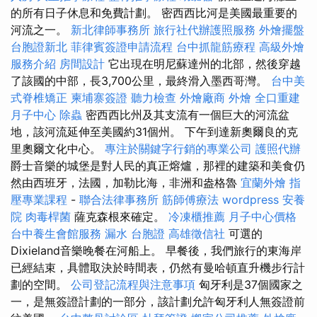
的所有日子休息和免費計劃。 密西西比河是美國最重要的
河流之一。
新北律師事務所
旅行社代辦護照服務
外燴擺盤
台胞證新北
菲律賓簽證申請流程
台中抓龍筋療程
高級外燴
服務介紹
房間設計
它出現在明尼蘇達州的北部，然後穿越
了該國的中部，長3,700公里，最終滑入墨西哥灣。
台中美
式脊椎矯正
柬埔寨簽證
聽力檢查
外燴廠商
外燴
全口重建
月子中心
除蟲
密西西比州及其支流有一個巨大的河流盆
地，該河流延伸至美國約31個州。 下午到達新奧爾良的克
里奧爾文化中心。
專注於關鍵字行銷的專業公司
護照代辦
爵士音樂的城堡是對人民的真正熔爐，那裡的建築和美食仍
然由西班牙，法國，加勒比海，非洲和盎格魯
宜蘭外燴
指
壓專業課程
-
聯合法律事務所
筋師傅療法
wordpress
安養
院
肉毒桿菌
薩克森根來確定。
冷凍櫃推薦
月子中心價格
台中養生會館服務
漏水
台胞證
高雄徵信社
可選的
Dixieland音樂晚餐在河船上。 早餐後，我們旅行的東海岸
已經結束，具體取決於時間表，仍然有曼哈頓直升機步行計
劃的空間。
公司登記流程與注意事項
匈牙利是37個國家之
一，是無簽證計劃的一部分，該計劃允許匈牙利人無簽證前