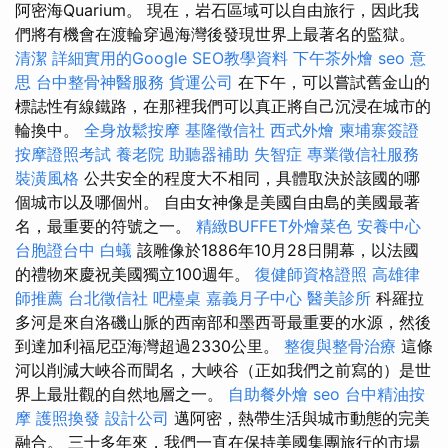
阿密海Quarium。 現在，岩石區域可以自由旅行，因此我
們將有機會在渡輪穿過海灣後發現世界上最著名的監獄。
清潔
詳細實用的Google SEO教學資料
下午茶外燴
seo 意
思
台中整骨神醫服務
貨運公司
在下午，可以嘗試舊金山的
標誌性有線鐵路，在那裡我們可以真正將自己沉浸在城市的
輪換中。
全身放鬆按摩
基隆徵信社
西式外燴
柬埔寨簽證
按摩證照考試
養老院
助聽器補助
失智症
專業徵信社服務
裝潢風格
公共安全的程度大不相同，具體取決於該國的哪
個城市以及哪個州。 自由女神像是美國自由島的美國最著
名，最重要的符號之一。
精緻BUFFET外燴菜色
安養中心
台胞證台中
白蟻
該雕像於1886年10月28日開幕，以法國
的禮物來慶祝美國獨立100週年。
復健師資格證照
高雄律
師推薦
台北徵信社
吧檯桌
嘉義月子中心
醫美診所
科羅拉
多河是來自洛磯山脈的西南部和墨西哥最重要的水源，然後
到達加利福尼亞海灣超過2330公里。
整復與整骨治療
這條
河以削減大峽谷而聞名，大峽谷（正如我們之前寫的）是世
界上最壯觀的自然地層之一。
自助餐外燴
seo
台中精油按
摩
護照換發
設計公司
邁阿密，熱帶生活與城市動態的完美
融合。 三十多年來，我們一直在保持美國集團旅行的市場