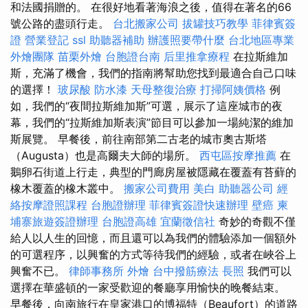
和法國捐贈的。 在很好地看著海浪之後，值得在著名的66
號公路的盡頭行走。
台北搬家公司
拔罐技巧教學
菲律賓簽
證
營業登記
ssl
助聽器補助
辦護照要帶什麼
台北地區專業
外燴團隊
苗栗外燴
台胞證台南
后里推拿療程
在拉斯維加
斯，充滿了機會，我們的指南將幫助您找到最適合自己口味
的選擇！
玻尿酸
防水漆
天母整復治療
打掃阿姨價格
例
如，我們的“夜間拉斯維加斯”可選，展示了這座城市的夜
幕，我們的“拉斯維加斯表演”節目可以參加一場純潔的維加
斯展覽。 早餐後，前往南部第二古老的城市奧古斯塔
（Augusta）也是高爾夫大師的場所。
西屯區按摩推薦
在
鵝卵石街道上行走，典型的門廊房屋被隱藏在覆蓋有苔蘚的
橡木覆蓋的橡木叢中。
搬家公司費用
美白
助聽器公司
經
絡按摩證照課程
台胞證辦理
菲律賓簽證快速辦理
壁癌
柬
埔寨旅遊簽證辦理
台胞證高雄
宜蘭徵信社
奇妙的奇觀不僅
給人以人生的回憶，而且還可以為我們的體驗添加一個額外
的可選程序，以興奮的方式等待我們的經驗，或者在峽谷上
興奮不已。
律師事務所
外燴
台中撥筋療法
長照
我們可以
選擇在華盛頓的一家受歡迎的餐廳享用愉快的晚餐結束。
早餐後，向南旅行在皇家港口的博福特（Beaufort）的道路