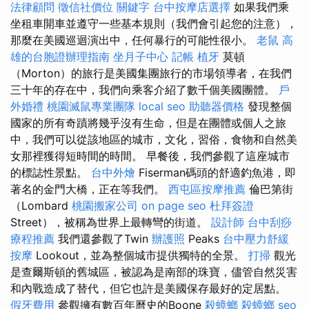
法律顧問
徵信社價位
關鍵字
台中按摩店選擇
如果我們乘
坐租車開車並遵守一些基本規則（我們會引起您的注意），
那麼在美國巡迴演出中，任何暴行的可能性很小。
老鼠
高
雄的台胞證辦理指南
坐月子中心
記帳
植牙
莫頓
（Morton）的旅行是美國集團旅行的市場領導者，在我們
三十年的存在中，我們向乘客介紹了數千個美國團體。
戶
外婚禮
桃園滅鼠專業團隊
local seo
助聽器價格
發現整個
國家的所有奇蹟將幾乎沒有生命，但是在團體或個人之旅
中，我們可以從該地區的城市，文化，習俗，食物和自然美
女那裡獲得短時間的時間。 早餐後，我們參觀了這座城市
的標誌性景點。
台中外燴
Fiserman碼頭的舒適釣魚港，即
著名的金門大橋，正在等我們。
西屯區按摩推薦
倫巴第街
（Lombard
桃園搬家公司
on page seo
杜拜簽證
Street），被稱為世界上最轉彎的街道。
設計師
台中刮痧
療程推薦
我們還參觀了Twin
辦護照
Peaks
台中壓力舒緩
按摩
Lookout，並為整個城市提供獨特的全景。
打掃
觀光
是查爾斯頓的舊城區，被認為是南部的珠寶，儘管自然災害
和內戰造成了替代，但它也許是美國保存最好的定居點。
假牙費用
參觀擁有數百年曆史的Boone
殺蟑螂
殺蟑螂
seo