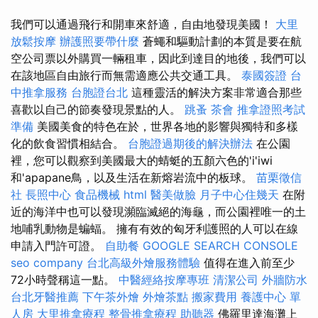
我們可以通過飛行和開車來舒適，自由地發現美國！
大里
放鬆按摩
辦護照要帶什麼
蒼蠅和驅動計劃的本質是要在航
空公司票以外購買一輛租車，因此到達目的地後，我們可以
在該地區自由旅行而無需適應公共交通工具。
泰國簽證
台
中推拿服務
台胞證台北
這種靈活的解決方案非常適合那些
喜歡以自己的節奏發現景點的人。
跳蚤
茶會
推拿證照考試
準備
美國美食的特色在於，世界各地的影響與獨特和多樣
化的飲食習慣相結合。
台胞證過期後的解決辦法
在公園
裡，您可以觀察到美國最大的蜻蜓的五顏六色的'i'iwi
和'apapane鳥，以及生活在新熔岩流中的板球。
苗栗徵信
社
長照中心
食品機械
html
醫美做臉
月子中心住幾天
在附
近的海洋中也可以發現瀕臨滅絕的海龜，而公園裡唯一的土
地哺乳動物是蝙蝠。 擁有有效的匈牙利護照的人可以在線
申請入門許可證。
自助餐
GOOGLE SEARCH CONSOLE
seo company
台北高級外燴服務體驗
值得在進入前至少
72小時聲稱這一點。
中醫經絡按摩專班
清潔公司
外牆防水
台北牙醫推薦
下午茶外燴
外燴茶點
搬家費用
養護中心 單
人房
大里推拿療程
整骨推拿療程
助聽器
佛羅里達海灘上