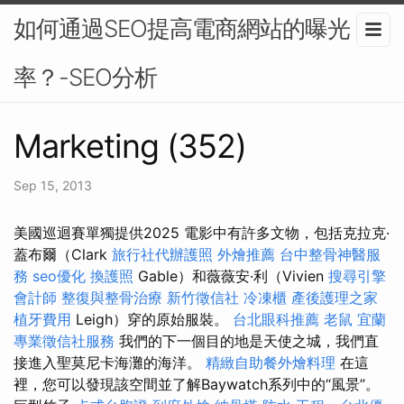
如何通過SEO提高電商網站的曝光
率？-SEO分析
Marketing (352)
Sep 15, 2013
美國巡迴賽單獨提供2025 電影中有許多文物，包括克拉克·
蓋布爾（Clark
旅行社代辦護照
外燴推薦
台中整骨神醫服
務
seo優化
換護照
Gable）和薇薇安·利（Vivien
搜尋引擎
會計師
整復與整骨治療
新竹徵信社
冷凍櫃
產後護理之家
植牙費用
Leigh）穿的原始服裝。
台北眼科推薦
老鼠
宜蘭
專業徵信社服務
我們的下一個目的地是天使之城，我們直
接進入聖莫尼卡海灘的海洋。
精緻自助餐外燴料理
在這
裡，您可以發現該空間並了解Baywatch系列中的“風景”。