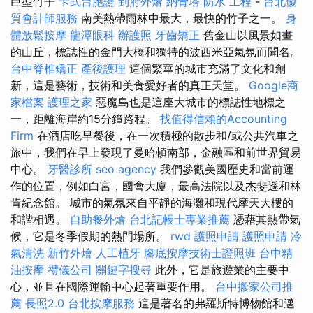
巨型竹子
卡式台胞證
到府外燴
納骨塔
防水 工程
-
台北優
質會計師服務
南美熱帶雨林中最大，最快的竹子之一。
身
體放鬆按摩
龍潭眼科
辦護照
牙齒矯正
舊金山以風景如畫
的山丘，標誌性的金門大橋和獨特的波西米亞氣氛而聞名。
台中脊椎矯正
產後護理
這個繁華的城市充滿了文化和創
新，這是藝術，技術和美食愛好者的真正天堂。
Google商
家檔案
護理之家
惡魔島也是這座大城市的標誌性地標之
一，距離海岸約15分鐘路程。
找值得信賴的Accounting
Firm
在酒店吃早餐後，在一次積極的散步和/或公共汽車之
旅中，我們在早上發現了曼哈頓南部，金融區和前世界貿易
中心。
牙醫診所
seo agency
我們參觀美國歷史和當前運
作的位置，例如白宮，國會大廈，最高法院以及杰斐遜和林
肯紀念館。 城市的氣氛來自平靜的海灘和現代摩天大樓的
和諧相遇。
自助餐外燴
台北記帳士專業推薦
憑藉其熱帶氣
候，它是冬季假期的熱門場所。
rwd
護照申請
護照申請
冷
氣清洗
新竹外燴
人工植牙
腳底按摩技術士證照班
台中精
油按摩
禮儀公司
關鍵字搜尋
此外，它是旅遊業的主要中
心，並且在國際運輸中心起著重要作用。
台中搬家公司推
薦
長照2.0
台北按摩服務
這是著名的弗羅斯特博物館和邁