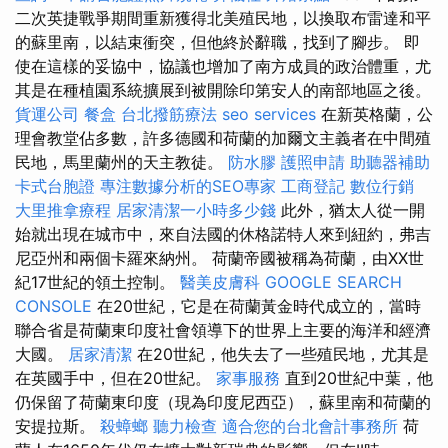
二次英捷戰爭期間重新獲得北美殖民地，以換取布雷達和平
的蘇里南，以結束衝突，但他終於辭職，找到了腳步。 即
使在這樣的妥協中，協議也增加了南方成員的政治體重，尤
其是在種植園系統擴展到被開除印第安人的南部地區之後。
貨運公司
餐盒
台北撥筋療法
seo services
在新英格蘭，公
理會教堂佔多數，許多德國和荷蘭的加爾文主義者在中間殖
民地，馬里蘭州的天主教徒。
防水膠
護照申請
助聽器補助
卡式台胞證
專注數據分析的SEO專家
工商登記
數位行銷
大里推拿療程
居家清潔一小時多少錢
此外，猶太人從一開
始就出現在城市中，來自法國的休格諾特人來到紐約，弗吉
尼亞州和兩個卡羅來納州。 荷蘭帝國被稱為荷蘭，由XX世
紀17世紀的領土控制。
醫美皮膚科
GOOGLE SEARCH
CONSOLE
在20世紀，它是在荷蘭黃金時代成立的，當時
聯合省是荷蘭東印度社會領導下的世界上主要的海洋和經濟
大國。
居家清潔
在20世紀，他失去了一些殖民地，尤其是
在英國手中，但在20世紀。
家事服務
直到20世紀中葉，他
仍保留了荷蘭東印度（現為印度尼西亞），蘇里南和荷蘭的
安提拉斯。
殺蟑螂
聽力檢查
適合您的台北會計事務所
荷