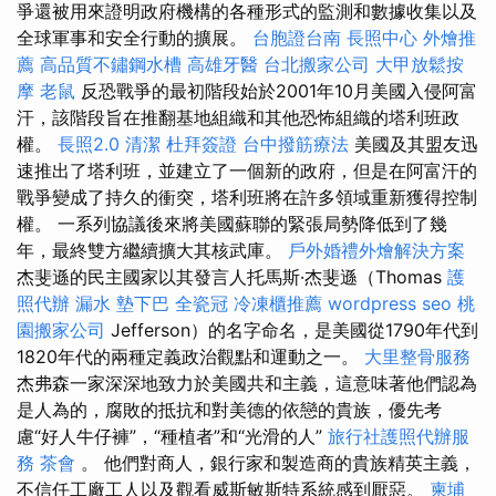
爭還被用來證明政府機構的各種形式的監測和數據收集以及
全球軍事和安全行動的擴展。
台胞證台南
長照中心
外燴推
薦
高品質不鏽鋼水槽
高雄牙醫
台北搬家公司
大甲放鬆按
摩
老鼠
反恐戰爭的最初階段始於2001年10月美國入侵阿富
汗，該階段旨在推翻基地組織和其他恐怖組織的塔利班政
權。
長照2.0
清潔
杜拜簽證
台中撥筋療法
美國及其盟友迅
速推出了塔利班，並建立了一個新的政府，但是在阿富汗的
戰爭變成了持久的衝突，塔利班將在許多領域重新獲得控制
權。 一系列協議後來將美國蘇聯的緊張局勢降低到了幾
年，最終雙方繼續擴大其核武庫。
戶外婚禮外燴解決方案
杰斐遜的民主國家以其發言人托馬斯·杰斐遜（Thomas
護
照代辦
漏水
墊下巴
全瓷冠
冷凍櫃推薦
wordpress seo
桃
園搬家公司
Jefferson）的名字命名，是美國從1790年代到
1820年代的兩種定義政治觀點和運動之一。
大里整骨服務
杰弗森一家深深地致力於美國共和主義，這意味著他們認為
是人為的，腐敗的抵抗和對美德的依戀的貴族，優先考
慮“好人牛仔褲”，“種植者”和“光滑的人”
旅行社護照代辦服
務
茶會
。 他們對商人，銀行家和製造商的貴族精英主義，
不信任工廠工人以及觀看威斯敏斯特系統感到厭惡。
柬埔