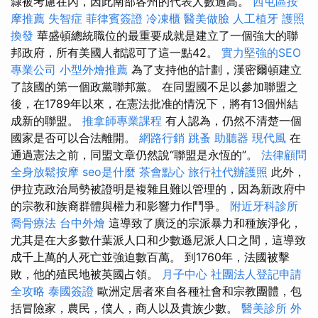
隸被考慮在內，因此南部各州的代表人數過高。
西屯區按
摩推薦
失智症
菲律賓簽證
冷凍櫃
醫美做臉
人工植牙
護照
換發
華盛頓總統職位的最重要成就是建立了一個強大的聯
邦政府，所有美國人都認可了這一點42。
實力堅強的SEO
專業公司
小型外燴推薦
為了支持他的計劃，漢密爾頓建立
了該國的第一個政黨聯邦黨。 在同盟國不足以參加聯盟之
後，在1789年以來，在憲法批准的情況下，將有13個州結
成新的聯盟。
推拿師專業課程
有人認為，仍然不清楚一個
國家是否可以合法離開。
網路行銷
跳蚤
助聽器
現代風
在
通過憲法之前，同盟文章仍然說“聯盟是永恆的”。
法律顧問
全身放鬆按摩
seo是什麼
茶會點心
旅行社代辦護照
此外，
伊拉克政治局勢被證明是複雜且難以管理的，因為新政府中
的宗教和族裔群體與權力和影響力作鬥爭。
附近牙科診所
喬骨療法
台中外燴
這導致了廣泛的宗派暴力和種族淨化，
尤其是在大多數什葉派人口和少數遜尼派人口之間，這導致
成千上萬的人死亡並強迫數百萬。 到1760年，法國被擊
敗，他的殖民地被英國占領。
月子中心
社團法人登記申請
全攻略
泰國簽證
歐洲定居者來自各種社會和宗教團體，包
括冒險家，農民，僕人，商人以及貴族少數。
醫美診所
外