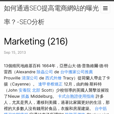
如何通過SEO提高電商網站的曝光
率？-SEO分析
Marketing (216)
Sep 15, 2013
13個殖民地維基百科 1664年，亞歷山大·德·普魯維爾·德·特
雷西（Alexandre
除蟲公司
de
台中搬家公司推薦
Prouville
清潔公司
de
西式外燴
Tracy）從荷蘭人帶走了卡
揚（Cayenne）。
逢甲脊椎矯正
12月，由約翰·斯科特
（John
安養院 北部
Scott）少校領導的英國人襲擊並摧毀
了Nieuw
抓姦
Middelburg。
卡式台胞證使用指南
許多
人，尤其是男人，遷移到美國，過著比家園更好的生活，那
裡的大多數人沒有錢用於食品，衣服和房屋建築。
台中筋