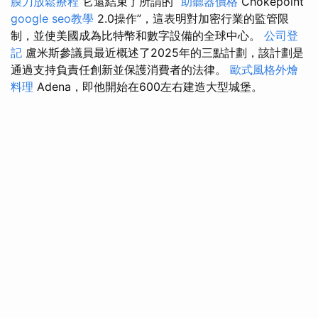
膜刀放鬆療程
它還結束了所謂的“
助聽器價格
Chokepoint
google seo教學
2.0操作”，這表明對加密行業的監管限
制，並使美國成為比特幣和數字設備的全球中心。
公司登
記
盧米斯參議員最近概述了2025年的三點計劃，該計劃是
通過支持負責任創新並保護消費者的法律。
歐式風格外燴
料理
Adena，即他開始在600左右建造大型城堡。