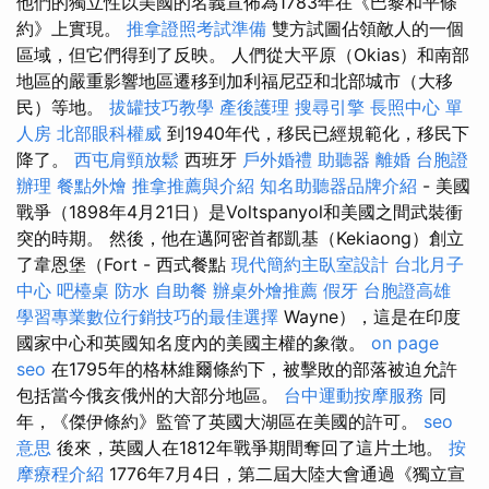
他們的獨立性以美國的名義宣佈為1783年在《巴黎和平條
約》上實現。
推拿證照考試準備
雙方試圖佔領敵人的一個
區域，但它們得到了反映。 人們從大平原（Okias）和南部
地區的嚴重影響地區遷移到加利福尼亞和北部城市（大移
民）等地。
拔罐技巧教學
產後護理
搜尋引擎
長照中心 單
人房
北部眼科權威
到1940年代，移民已經規範化，移民下
降了。
西屯肩頸放鬆
西班牙
戶外婚禮
助聽器
離婚
台胞證
辦理
餐點外燴
推拿推薦與介紹
知名助聽器品牌介紹
- 美國
戰爭（1898年4月21日）是Voltspanyol和美國之間武裝衝
突的時期。 然後，他在邁阿密首都凱基（Kekiaong）創立
了韋恩堡（Fort - 西式餐點
現代簡約主臥室設計
台北月子
中心
吧檯桌
防水
自助餐
辦桌外燴推薦
假牙
台胞證高雄
學習專業數位行銷技巧的最佳選擇
Wayne），這是在印度
國家中心和英國知名度內的美國主權的象徵。
on page
seo
在1795年的格林維爾條約下，被擊敗的部落被迫允許
包括當今俄亥俄州的大部分地區。
台中運動按摩服務
同
年，《傑伊條約》監管了英國大湖區在美國的許可。
seo
意思
後來，英國人在1812年戰爭期間奪回了這片土地。
按
摩療程介紹
1776年7月4日，第二屆大陸大會通過《獨立宣