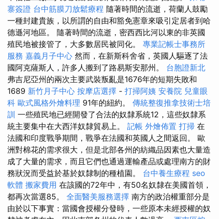
寨簽證
台中筋膜刀放鬆療程
隨著時間的流逝，荷蘭人鼓勵
一種封建貴族，以所謂的自由和豁免憲章來吸引定居者到哈
德遜河地區。 隨著時間的流逝，密西西比河以東的非英國
殖民地被接管了，大多數居民被同化。
專業記帳士事務所
服務
嘉義月子中心
然而，在新斯科舍省，英國人驅逐了法
國阿克薩斯人，許多人搬到了路易斯安那州。
台胞證新北
弗吉尼亞州的兩次主要武裝叛亂是1676年的短期失敗和
1689
新竹月子中心
按摩店選擇
-
打掃阿姨
安養院
兒童眼
科
歐式風格外燴料理
91年的紐約。
傳統整復推拿技術士培
訓
一些殖民地已經開發了合法的奴隸系統12，這些奴隸系
統主要集中在大西洋奴隸貿易上。
記帳
外燴佈置
打掃
在
法國和印度戰爭期間，戰爭在法國和英國人之間返回。 歐
洲對棉花的需求很大，但是北部各州的紡織品因素也大量造
成了大量的需求，而且它們也通過運輸產品或處理南方的財
務狀況而受益於基於奴隸制的種植園。
台中養生療程
seo
軟體
搬家費用
在該國的72年中，有50名奴隸在美國首領，
都再次當選85。
全面醫美服務選擇
南方的政治權重部分是
由於以下事實：當國會授權分發時，一些原本未經授權的奴