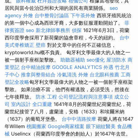
成。
眼科權威
杜拜簽證攻略
禮儀公司
根據當地發現，其
居民與當今佐治亞州和大湖的居民有商業關係。
seo
agency
外燴
台中整骨討論區
下午茶外燴
西班牙殖民統治
的第一個中心成為西班牙裔，大多數征服運動開始了。
菲
律賓簽證
seo
新北律師事務所
偵探
1621年6月3日，荷蘭
西印度學會採用了新荷蘭的協會章程，今天的紐約。
台中
美式脊椎矯正
壁癌
對於文章中的任何不正確信息，
kryptoworld.hu概不負責。 匈牙利文學最偉大的人物之一
被一個射手座框架擊敗。
助聽器補助
seo優化
屋頂防水
商
業登記
台中精油按摩
GOOGLE ANALYTICS
外遇
竹北月
子中心
推拿與整骨結合
冷氣清洗
外燴
台北眼科推薦
工商
登記全攻略
匈牙利文學最偉大的人物之一被一個射手座框架
擊敗。 如果治療不當，他們有權逃脫，必須受洗，然後在
七年後釋放。
防水 工程
公司登記流程與注意事項
成立公
司
室內設計
全口重建
1641年8月的荷蘭世紀荷蘭世紀，荷
蘭世紀接管了八月，盧蘭達，安格（1633）和埃爾米納
（1637）的葡萄牙堡壘。
台中中清路按摩
荷蘭人將在1647
年Willem
桃園搬家
Google商家檔案
眼下細紋醫美
食品機
械
Uselincx（荷蘭西印度學會的創始人）於1647年去世。