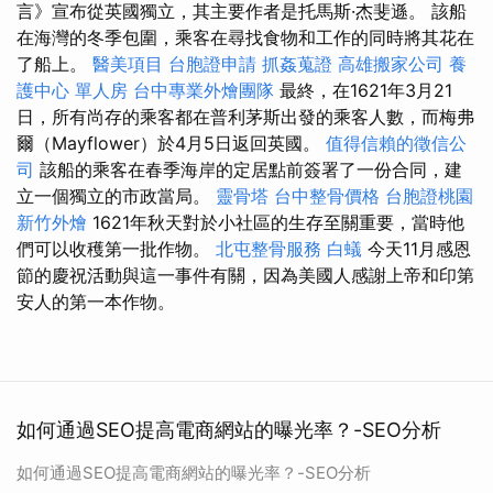
言》宣布從英國獨立，其主要作者是托馬斯·杰斐遜。 該船
在海灣的冬季包圍，乘客在尋找食物和工作的同時將其花在
了船上。
醫美項目
台胞證申請
抓姦蒐證
高雄搬家公司
養
護中心 單人房
台中專業外燴團隊
最終，在1621年3月21
日，所有尚存的乘客都在普利茅斯出發的乘客人數，而梅弗
爾（Mayflower）於4月5日返回英國。
值得信賴的徵信公
司
該船的乘客在春季海岸的定居點前簽署了一份合同，建
立一個獨立的市政當局。
靈骨塔
台中整骨價格
台胞證桃園
新竹外燴
1621年秋天對於小社區的生存至關重要，當時他
們可以收穫第一批作物。
北屯整骨服務
白蟻
今天11月感恩
節的慶祝活動與這一事件有關，因為美國人感謝上帝和印第
安人的第一本作物。
如何通過SEO提高電商網站的曝光率？-SEO分析
如何通過SEO提高電商網站的曝光率？-SEO分析