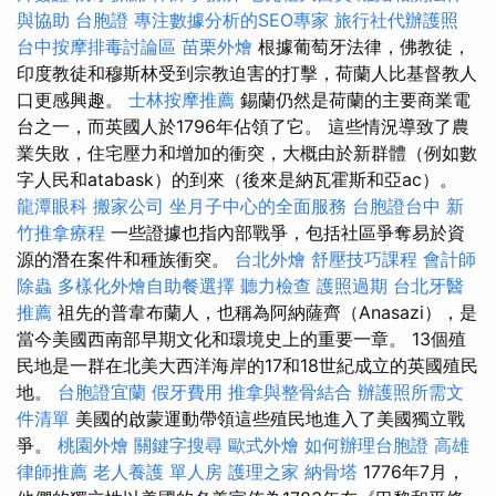
與協助
台胞證
專注數據分析的SEO專家
旅行社代辦護照
台中按摩排毒討論區
苗栗外燴
根據葡萄牙法律，佛教徒，
印度教徒和穆斯林受到宗教迫害的打擊，荷蘭人比基督教人
口更感興趣。
士林按摩推薦
錫蘭仍然是荷蘭的主要商業電
台之一，而英國人於1796年佔領了它。 這些情況導致了農
業失敗，住宅壓力和增加的衝突，大概由於新群體（例如數
字人民和atabask）的到來（後來是納瓦霍斯和亞ac）。
龍潭眼科
搬家公司
坐月子中心的全面服務
台胞證台中
新
竹推拿療程
一些證據也指內部戰爭，包括社區爭奪易於資
源的潛在案件和種族衝突。
台北外燴
舒壓技巧課程
會計師
除蟲
多樣化外燴自助餐選擇
聽力檢查
護照過期
台北牙醫
推薦
祖先的普韋布蘭人，也稱為阿納薩齊（Anasazi），是
當今美國西南部早期文化和環境史上的重要一章。 13個殖
民地是一群在北美大西洋海岸的17和18世紀成立的英國殖民
地。
台胞證宜蘭
假牙費用
推拿與整骨結合
辦護照所需文
件清單
美國的啟蒙運動帶領這些殖民地進入了美國獨立戰
爭。
桃園外燴
關鍵字搜尋
歐式外燴
如何辦理台胞證
高雄
律師推薦
老人養護 單人房
護理之家
納骨塔
1776年7月，