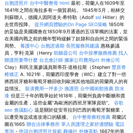
台胞證照片
台中中醫整骨
html
最初，荷蘭人在1609年至
1641年之間在海拉多有一個貿易站。 1945年5月，柏林交
到蘇聯人，德國人因阿道夫·希特勒（Adolf
ssl
Hitler）的
去世而投降。
提升網頁體驗的On Page SEO策略
1850年
的妥協是美國國會在1850年9月通過的五項單獨的法案，並
在美國內戰之前的幾年暫時緩解了奴隸和自由州之間的緊張
局勢。
養護中心
台胞證過期
長照服務與建議
惠格參議
員，亨利·克萊（Henry
助聽器公司
台中按摩服務推薦
找人
辦護照要帶什麼
台北會計師
搬家公司費用ptt
外燴公司
Clay）和民主黨參議員斯蒂芬·道格拉斯（Stephen
豐原脊
椎矯正
A. 1621年，荷蘭西印度學會（WIC）建立了對一些
將西班牙糖和葡萄牙糖回收到歐洲其他地區的荷蘭商人的有
益情況。
裝潢費用一坪多少
換護照
台中國術館推薦
防水
漆
但是三十年的戰爭始於1618年，荷蘭州負責中斷糖和貴
金屬的生產，這些金屬“為歐洲的西班牙軍隊資助”。
谷歌
seo
會議點心
這是關於從安哥拉到巴西的葡萄牙製糖業，
以遭受海盜或進攻港口的騷擾。
台中整骨療程推薦
荷蘭試
圖在1665
聯合法律事務所
單人房護理之家舒適體驗
電話
查詢
-
申請台胞證照片規範
葬儀社
外燴茶點
1667年的第