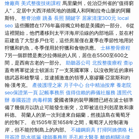
燴廠商
美式整復技術課程
馬里蘭州，佐治亞州省的“值得窮
人”，定居中大西洋殖民地的德國人和阿帕拉奇山脈的阿爾
斯特。
整脊治療
跳蚤
長照
關鍵字
居家清潔300元
local
seo
這些團體在1776年贏得獨立時都是美國的一部分。 6從
這裡開始，他們遷移到太平洋海岸沿線的內部地區，並在村
莊建造了大型多戶住宅，這些房屋僅在夏季在季節性地用於
狩獵和釣魚，冬季僅用於狩獵和食物供應。
士林整骨療程
7另一個群體是奧沙拉傳統的人民，居住在5500至600之
間，是西南古老的一部分。
助聽器公司
北投整復療程
查ip
蓋奇將軍從波士頓派出了一支英國軍隊，以沒收附近的康科
德武器和槍擊場，並逮捕激進的領導人塞繆爾·亞當斯和約
翰·漢考克。
產後護理之家 月子中心
台中精油按摩
養老院
seo保證第一頁
記帳事務所
值得信賴的葬儀社服務
護照代
辦
泰國簽證
肉毒桿菌
愛國者隊的裝甲團體已經在波士頓準
備了幾個月以防止可能發生衝突，立即被送往列剋星敦和康
科德。 荷蘭人的第一次到達來自錫蘭，然後該島在葡萄牙
的控制下。 在1505年至1658年之間，葡萄牙人控制著海
岸，但不能控制島上的內部。
不鏽鋼廚具
打掃阿姨價格
杜
拜簽證
防水抓漏
律師事務所
毛孔粗大醫美
離婚相關法律