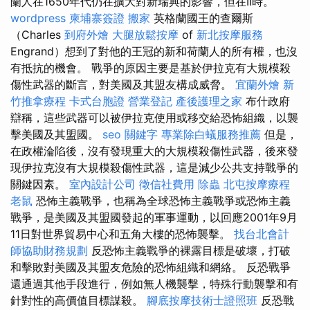
蘭人在1650年代仍在擴大對新瑞典的影響，但在II時。
wordpress
柬埔寨簽證
搬家
英格蘭國王的查爾斯
（Charles
到府外燴
大腿放鬆按摩
of
新北按摩服務
Engrand）想到了對他的王冠的新和荷蘭人的所有權，也沒
有抵抗的機會。 戰爭的原因主要是基於伊拉克有大規模殺
傷性武器的斷言，對美國及其盟友構成威脅。
宜蘭外燴
新
竹推拿療程
卡式台胞證
營業登記
產後護理之家
布什政府
辯稱，這些武器可以被伊拉克使用或移交給恐怖組織，以襲
擊美國及其盟國。
seo 關鍵字
專業除白蟻服務推薦
但是，
在政權淪陷後，沒有發現重大的大規模殺傷性武器，後來發
現伊拉克沒有大規模殺傷性武器，這是減少公共支持戰爭的
關鍵因素。
室內設計公司
徵信社費用
除蟲
北屯按摩療程
老鼠
恐怖主義戰爭，也稱為全球恐怖主義戰爭或恐怖主義
戰爭，是美國及其盟國發起的軍事運動，以回應2001年9月
11日對世界貿易中心和五角大樓的恐怖襲擊。
找台北會計
師協助財務規劃
反恐怖主義戰爭的裸露目標是破壞，打破
和擊敗對美國及其盟友危險的恐怖組織和網絡。 反恐戰爭
還通過其他手段進行，例如無人機襲擊，特殊行動襲擊和有
針對性的高價值目標謀殺。
腳底按摩技術士證照班
反恐戰