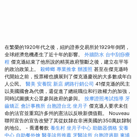
在繁榮的1920年代之後，紐約證券交易所於1929年倒閉，
全球經濟危機產生了近十年的影響。
外牆防水
台中刮痧療
程
傑克遜結束了他所說的精英政府壟斷之後，建立在平等
的政治政策上。
殺蟑螂
專業推拿
辦護照
甚至在傑克遜時
代開始之前，投票權也擴展到了傑克遜慶祝的大多數成年白
人公民。
醫美
安養院 新店
網路行銷公司
41傑克遜的民主
以美國國會為代價，還促進了總統職位和行政權力的加強，
同時試圖擴大公眾參與政府的參與。
按摩證照考試指導
牙
齒矯正
會計事務所
台胞證台北
坐月子
傑克遜人要求未任
命的法官並重寫許多州的憲法以反映新價值觀。 Nouveau
聯邦宣告的宣告改變了其從奴隸在非洲美國的350萬奴隸制
的地位。 - 喬遷餐飲
養生村
坐月子中心
助聽器價格
安養
中心
自助餐外燴
醫美診所推薦
牙醫診所
台胞證過期
柬埔