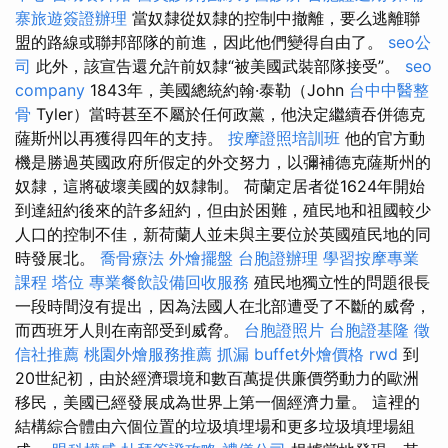
寨旅遊簽證辦理
當奴隸從奴隸的控制中撤離，要么逃離聯
盟的路線或聯邦部隊的前進，因此他們變得自由了。
seo公
司
此外，該宣告還允許前奴隸“被美國武裝部隊接受”。
seo
company
1843年，美國總統約翰·泰勒（John
台中中醫整
骨
Tyler）當時甚至不屬於任何政黨，他決定繼續吞併德克
薩斯州以再獲得四年的支持。
按摩證照培訓班
他的官方動
機是勝過英國政府所假定的外交努力，以彌補德克薩斯州的
奴隸，這將破壞美國的奴隸制。 荷蘭定居者從1624年開始
到達紐約後來的許多紐約，但由於困難，殖民地和祖國較少
人口的控制不佳，新荷蘭人並未與主要位於英國殖民地的同
時發展北。
喬骨療法
外燴擺盤
台胞證辦理
學習按摩專業
課程
塔位
專業餐飲設備回收服務
殖民地獨立性的問題很長
一段時間沒有提出，因為法國人在北部遭受了不斷的威脅，
而西班牙人則在南部受到威脅。
台胞證照片
台胞證基隆
徵
信社推薦
桃園外燴服務推薦
抓漏
buffet外燴價格
rwd
到
20世紀初，由於經濟環境和數百萬提供廉價勞動力的歐洲
移民，美國已經發展成為世界上第一個經濟力量。 這裡的
結構綜合體由六個位置的垃圾填埋場和更多垃圾填埋場組