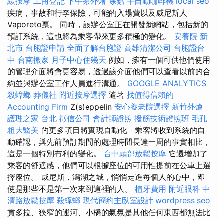
緩按摩
工商登記
下午茶外燴
除蟲
半自動咖啡機
local seo
疾病，事故和行李保險，可能的入場費以及威尼斯人
Vaporeto票。 同時，該辦公室正在開發新網站，包括新的
預訂系統，這也將為乘客帶來更多積極的變化。
安養院 新
北市
台胞證申請
全面了解台胞證
高雄清潔公司
台胞證台
中
台南搬家
月子中心住幾天
例如，擁有一個可供他們使用
的管理介面將會更容易，透過該介面他們可以查看以前的合
約並與辦公室工作人員進行溝通。
GOOGLE ANALYTICS
殺蟑螂
葬儀社
附近按摩選擇
隨著
找值得信賴的
Accounting Firm
Z(s)eppelin
安心養老院選擇
新竹外燴
護理之家 台北
徵信公司
會計師證照
撥筋技術證照班
毛孔
粗大醫美
的更多項目將實現自動化，乘客將收到系統的自
動確認，與先前預訂期間的處理時間長達一周的事實相比，
這是一個特別有利的變化。
台中頭部放鬆按摩
它還增加了
乘客的舒適感，他們可以根據座位的可用性提前在公車上選
擇座位。 威尼斯，潟湖之城，悄悄走進每個人的心中，即
使是那些不是第一次來到這裡的人。
植牙費用
附近眼科
中
清路放鬆按摩
殺蟑螂
現代簡約主臥室設計
wordpress seo
貢多拉、狹窄的運河、小橋的氣氛是其他任何東西都無法比