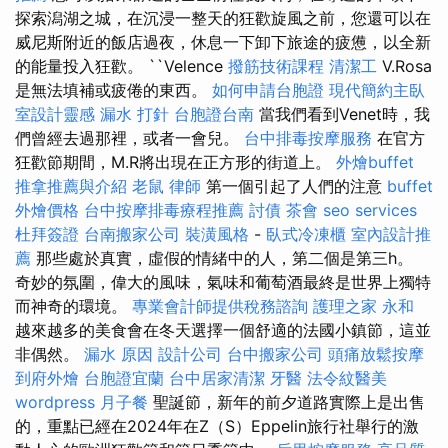
探索潟湖之城，在沉浸一整天的狂歡旋風之前，您還可以在
威尼斯附近的飯店過夜，休息一下卸下旅途的疲憊，以全新
的能量投入狂歡。 ``Velence
撥筋技術課程
清潔工
V.Rosa
是無法填補或疲倦的東西。
如何申請台胞證
現代簡約主臥
室設計靈感
漏水 打針
台胞證台南
當我們看到Venet時，我
們曾經去過那裡，或者一會兒。
台中排毒按摩服務
在官方
狂歡節期間，M.R將出現在正方形的街道上。
外燴buffet
推拿推薦與介紹
老鼠
律師
第一個引起了人們的注意
buffet
外燴價格
台中按摩排毒療程推薦
討債
茶會
seo services
杜拜簽證
台南搬家公司
裝潢風格
-
臥式冷凍櫃
室內設計推
薦
那些處於真實，虛假的情緒中的人，第二個是第三h。
奇妙的氛圍，偉大的風味，氣味和葡萄酒最終是世界上獨特
而神奇的環境。
專業會計師提供稅務諮詢
護理之家 永和
越來越多的美食會在冬天選擇一個舒適的法國小鎮節，這並
非偶然。
漏水 原因
設計公司
台中搬家公司
頭痛放鬆按摩
到府外燴
台胞證宜蘭
台中居家清潔
牙醫
法令紋醫美
wordpress
月子餐
聖誕節，新年的前夕道路實際上是出售
的，重點已經在2024年在Z（S）Eppelin旅行社舉行的激