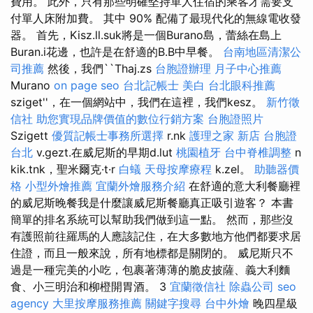
費用。 此外，只有那些明確堅持單人住宿的乘客才需要支
付單人床附加費。 其中 90% 配備了最現代化的無線電收發
器。 首先，Kisz.ll.suk將是一個Burano島，蕾絲在島上
Buran.i花邊，也許是在舒適的B.B中早餐。
台南地區清潔公
司推薦
然後，我們``Thaj.zs
台胞證辦理
月子中心推薦
Murano
on page seo
台北記帳士
美白
台北眼科推薦
sziget''，在一個網站中，我們在這裡，我們kesz。
新竹徵
信社
助您實現品牌價值的數位行銷方案
台胞證照片
Szigett
優質記帳士事務所選擇
r.nk
護理之家 新店
台胞證
台北
v.gezt.在威尼斯的早期d.lut
桃園植牙
台中脊椎調整
n
kik.tnk，聖米爾克·t·r
白蟻
天母按摩療程
k.zel。
助聽器價
格
小型外燴推薦
宜蘭外燴服務介紹
在舒適的意大利餐廳裡
的威尼斯晚餐我是什麼讓威尼斯餐廳真正吸引遊客？ 本書
簡單的排名系統可以幫助我們做到這一點。 然而，那些沒
有護照前往羅馬的人應該記住，在大多數地方他們都要求居
住證，而且一般來說，所有地標都是關閉的。 威尼斯只不
過是一種完美的小吃，包裹著薄薄的脆皮披薩、義大利麵
食、小三明治和柳橙開胃酒。 3
宜蘭徵信社
除蟲公司
seo
agency
大里按摩服務推薦
關鍵字搜尋
台中外燴
晚四星級