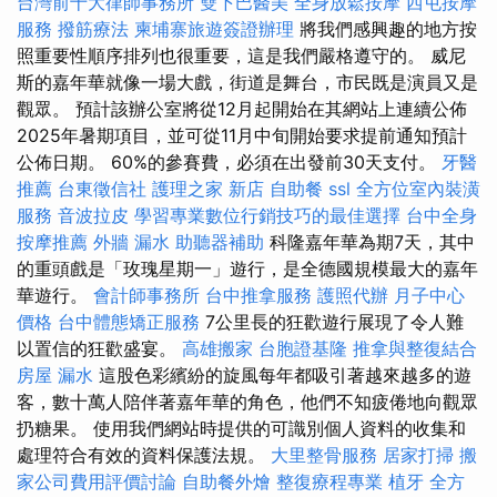
台灣前十大律師事務所
雙下巴醫美
全身放鬆按摩
西屯按摩
服務
撥筋療法
柬埔寨旅遊簽證辦理
將我們感興趣的地方按
照重要性順序排列也很重要，這是我們嚴格遵守的。 威尼
斯的嘉年華就像一場大戲，街道是舞台，市民既是演員又是
觀眾。 預計該辦公室將從12月起開始在其網站上連續公佈
2025年暑期項目，並可從11月中旬開始要求提前通知預計
公佈日期。 60%的參賽費，必須在出發前30天支付。
牙醫
推薦
台東徵信社
護理之家 新店
自助餐
ssl
全方位室內裝潢
服務
音波拉皮
學習專業數位行銷技巧的最佳選擇
台中全身
按摩推薦
外牆 漏水
助聽器補助
科隆嘉年華為期7天，其中
的重頭戲是「玫瑰星期一」遊行，是全德國規模最大的嘉年
華遊行。
會計師事務所
台中推拿服務
護照代辦
月子中心
價格
台中體態矯正服務
7公里長的狂歡遊行展現了令人難
以置信的狂歡盛宴。
高雄搬家
台胞證基隆
推拿與整復結合
房屋 漏水
這股色彩繽紛的旋風每年都吸引著越來越多的遊
客，數十萬人陪伴著嘉年華的角色，他們不知疲倦地向觀眾
扔糖果。 使用我們網站時提供的可識別個人資料的收集和
處理符合有效的資料保護法規。
大里整骨服務
居家打掃
搬
家公司費用評價討論
自助餐外燴
整復療程專業
植牙
全方