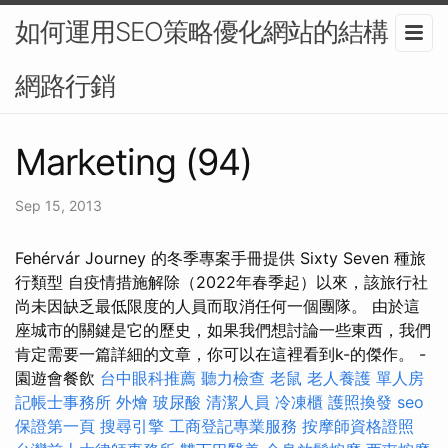
如何運用SEO策略優化網站的結構？-
網路行銷
Marketing (94)
Sep 15, 2013
Fehérvár Journey 的冬季專案手冊提供 Sixty Seven 種旅
行類型 自疫情措施解除（2022年春季起）以來，該旅行社
尚未因缺乏最低限度的人員而取消任何一個團隊。 由於這
座城市的關鍵是它的歷史，如果我們想討論一些東西，我們
肯定需要一篇詳細的文章，你可以在這裡看到k-的傑作。 -
園遊會餐飲
台中眼科推薦
聽力檢查
老鼠
老人養護 單人房
記帳士事務所
外燴
玻尿酸
清潔人員
冷凍櫃
護照換發
seo
保證第一頁
搜尋引擎
工商登記專業服務
按摩師資格證照