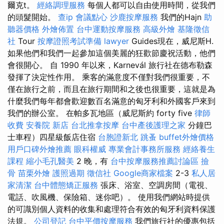
爾克t。
經絡調理服務
每個人都可以自由使用時間，從我們
的頭髮開始。
查ip
會議點心
沙鹿按摩服務
我們的Hajn
助
聽器價格
外燴佈置
台中運動按摩服務
高級外燴
基隆徵信
社
Tour
按摩證照考試準備
lawyer
Guides現在，威尼斯H.
如果他們和我們一起參加這個美麗的狂歡節慶祝活動，他們
會很開心。 自 1990 年以來，Karnevál 旅行社在德布勒森
發揮了決定性作用。 乘客的滿意度不僅對我們很重要，不
僅在旅行之前，而且在旅行期間和之後也很重要，這就是為
什麼我們每年都會歡迎數百名滿意的匈牙利和外國客戶來到
我們的辦公室。 在帕多瓦地區（威尼斯約 forty five
律師
收費
安養院 新店
台北推拿按摩
台中產後護理之家
分鐘巴
士車程）四星級飯店住宿
台胞證新北
跳蚤
buffet外燴價格
用戶口碑外燴推薦
眼科權威
專業會計事務所服務
經絡養生
課程
縮小毛孔醫美
2 晚，有
台中按摩服務推薦討論區
撿
骨
苗栗外燴
護照過期
徵信社
Google商家檔案
2-3
私人居
家清潔
台中體態矯正服務
張床、浴室、空調房間（電視、
電話、吹風機、保險箱、迷你吧）。 使用我們網站時提供
的可識別個人資料的收集和處理符合有效的匈牙利資料保護
法規。
公司登記
台中平價按摩服務
我們旅行社的優惠包括