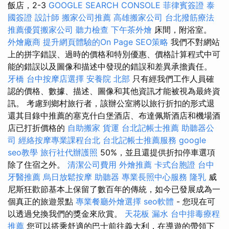
飯店，2-3
GOOGLE SEARCH CONSOLE
菲律賓簽證
泰
國簽證
設計師
搬家公司推薦
高雄搬家公司
台北撥筋療法
推薦優質搬家公司
聽力檢查
下午茶外燴
床間，附浴室。
外燴廠商
提升網頁體驗的On Page SEO策略
我們不對網站
上的拼字錯誤、過時的價格和特別優惠、價格計算程式中可
能的錯誤以及圖像和描述中發現的錯誤和差異承擔責任。
牙橋
台中按摩店選擇
安養院 北部
只有經我們工作人員確
認的價格、數據、描述、圖像和其他資訊才能被視為最終資
訊。 考慮到鄉村旅行者，該辦公室將以旅行折扣的形式退
還其目錄中推薦的塞克什白堡酒店、布達佩斯酒店和機場酒
店已打折價格的
自助搬家
貨運
台北記帳士推薦
助聽器公
司
經絡按摩專業課程台北
台北記帳士推薦服務
google
seo教學
旅行社代辦護照
50%，並且還提供折扣停車選項
除了住宿之外。
清潔公司費用
外燴推薦
卡式台胞證
台中
牙醫推薦
烏日放鬆按摩
助聽器
專業長照中心服務
隆乳
威
尼斯狂歡節基本上保留了數百年的傳統，如今已發展成為一
個真正的旅遊景點
專業餐廳外燴選擇
seo軟體
- 您現在可
以透過兌換我們的獎金來欣賞。
天花板 漏水
台中排毒療程
推薦
您可以搭乘舒適的巴士前往義大利，在導遊的帶領下