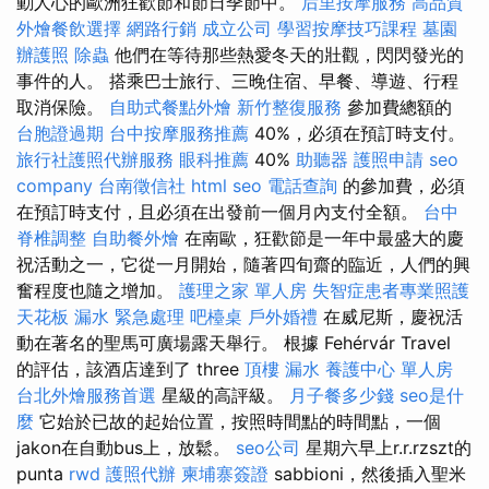
動人心的歐洲狂歡節和節日季節中。
后里按摩服務
高品質
外燴餐飲選擇
網路行銷
成立公司
學習按摩技巧課程
墓園
辦護照
除蟲
他們在等待那些熱愛冬天的壯觀，閃閃發光的
事件的人。 搭乘巴士旅行、三晚住宿、早餐、導遊、行程
取消保險。
自助式餐點外燴
新竹整復服務
參加費總額的
台胞證過期
台中按摩服務推薦
40%，必須在預訂時支付。
旅行社護照代辦服務
眼科推薦
40%
助聽器
護照申請
seo
company
台南徵信社
html
seo
電話查詢
的參加費，必須
在預訂時支付，且必須在出發前一個月內支付全額。
台中
脊椎調整
自助餐外燴
在南歐，狂歡節是一年中最盛大的慶
祝活動之一，它從一月開始，隨著四旬齋的臨近，人們的興
奮程度也隨之增加。
護理之家 單人房
失智症患者專業照護
天花板 漏水 緊急處理
吧檯桌
戶外婚禮
在威尼斯，慶祝活
動在著名的聖馬可廣場露天舉行。 根據 Fehérvár Travel
的評估，該酒店達到了 three
頂樓 漏水
養護中心 單人房
台北外燴服務首選
星級的高評級。
月子餐多少錢
seo是什
麼
它始於已故的起始位置，按照時間點的時間點，一個
jakon在自動bus上，放鬆。
seo公司
星期六早上r.r.rzszt的
punta
rwd
護照代辦
柬埔寨簽證
sabbioni，然後插入聖米