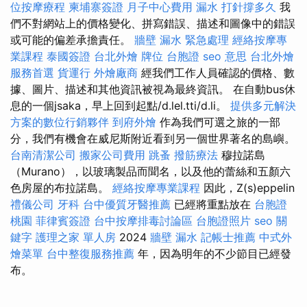
位按摩療程
柬埔寨簽證
月子中心費用
漏水 打針撐多久
我
們不對網站上的價格變化、拼寫錯誤、描述和圖像中的錯誤
或可能的偏差承擔責任。
牆壁 漏水 緊急處理
經絡按摩專
業課程
泰國簽證
台北外燴
牌位
台胞證
seo 意思
台北外燴
服務首選
貨運行
外燴廠商
經我們工作人員確認的價格、數
據、圖片、描述和其他資訊被視為最終資訊。 在自動bus休
息的一個jsaka，早上回到起點/d.lel.tti/d.li。
提供多元解決
方案的數位行銷夥伴
到府外燴
作為我們可選之旅的一部
分，我們有機會在威尼斯附近看到另一個世界著名的島嶼。
台南清潔公司
搬家公司費用
跳蚤
撥筋療法
穆拉諾島
（Murano），以玻璃製品而聞名，以及他的蕾絲和五顏六
色房屋的布拉諾島。
經絡按摩專業課程
因此，Z(s)eppelin
禮儀公司
牙科
台中優質牙醫推薦
已經將重點放在
台胞證
桃園
菲律賓簽證
台中按摩排毒討論區
台胞證照片
seo 關
鍵字
護理之家 單人房
2024
牆壁 漏水
記帳士推薦
中式外
燴菜單
台中整復服務推薦
年，因為明年的不少節目已經發
布。