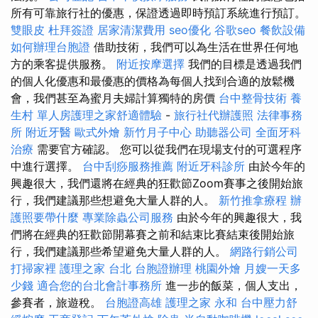
所有可靠旅行社的優惠，保證透過即時預訂系統進行預訂。
雙眼皮
杜拜簽證
居家清潔費用
seo優化
谷歌seo
餐飲設備
如何辦理台胞證
借助技術，我們可以為生活在世界任何地
方的乘客提供服務。
附近按摩選擇
我們的目標是透過我們
的個人化優惠和最優惠的價格為每個人找到合適的放鬆機
會，我們甚至為蜜月夫婦計算獨特的房價
台中整骨技術
養
生村
單人房護理之家舒適體驗
-
旅行社代辦護照
法律事務
所
附近牙醫
歐式外燴
新竹月子中心
助聽器公司
全面牙科
治療
需要官方確認。 您可以從我們在現場支付的可選程序
中進行選擇。
台中刮痧服務推薦
附近牙科診所
由於今年的
興趣很大，我們還將在經典的狂歡節Zoom賽事之後開始旅
行，我們建議那些想避免大量人群的人。
新竹推拿療程
辦
護照要帶什麼
專業除蟲公司服務
由於今年的興趣很大，我
們將在經典的狂歡節開幕賽之前和結束比賽結束後開始旅
行，我們建議那些希望避免大量人群的人。
網路行銷公司
打掃家裡
護理之家 台北
台胞證辦理
桃園外燴
月嫂一天多
少錢
適合您的台北會計事務所
進一步的飯菜，個人支出，
參賽者，旅遊稅。
台胞證高雄
護理之家 永和
台中壓力舒