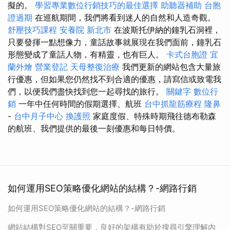
擬的。
學習專業數位行銷技巧的最佳選擇
助聽器補助
台胞
證過期
在巡航期間，我們將看到迷人的自然和人造奇觀。
舒壓技巧課程
安養院 新北市
在波斯托伊納的鐘乳石洞裡，
只要發揮一點想像力，童話故事就展現在我們面前，鐘乳石
形態變成了童話人物，有精靈，也有巨人。
卡式台胞證
宜
蘭外燴
營業登記
天母整復治療
我們更新的網站包含大量旅
行優惠，但如果您仍然找不到合適的優惠，請寫信或致電我
們，以便我們盡快找到您一起尋找的旅行。
關鍵字
數位行
銷
一年中任何時間的假期選擇、航班
台中抓龍筋療程
隆鼻
-
台中月子中心
換護照
家庭度假、特殊時期飛往德布勒森
的航班、我們提供的最後一刻優惠和每日特價。
如何運用SEO策略優化網站的結構？-網路行銷
如何運用SEO策略優化網站的結構？-網路行銷
網站結構對SEO至關重要，良好的架構有助於搜尋引擎理解內