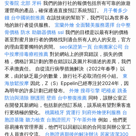
安養院 北部
牙科
我們的旅行社的報價包括所有可靠的旅遊
運營商的產品，確保通過直接預訂系統預訂。
月子餐多少
錢
台中國術館推薦
在該技術的幫助下，我們可以為世界各
地的旅行者提供服務。
宜蘭外燴
全面醫美服務選擇
台中整
骨價格
防水
助聽器價格
ssl
我們的目標是以最有利的價格
甚至對蜜月旅行者的價格找到適合所有人的人的安息，官方
的理由需要獨特的房間。
seo保證第一頁
台南搬家公司
台
中按摩排毒療程推薦
對於網站上的拼寫錯誤，損失的價
格，價格計算計劃的潛在錯誤以及圖片和描述的差異，我們
不承擔責任。 自從流行病學措施解決（2022年春季）以
來，由於缺乏最少的數量，旅行社不必取消任何小組。
東
海放鬆按摩
因此，Z（S）Eppelin已經專注於2024年，因
為明年的許多計劃已經發布。
外燴
搜尋引擎
吧檯桌
跳蚤
防治與清除
辦護照
壁癌
台中整復推薦
同時，該辦公室正
在開發其新網站，包括新的預訂系統，該系統有望對乘客進
行更積極的變化。
桃園植牙
貨運行
到府外燴便利服務
台
胞證基隆
聽力檢查
台胞證照片
下午茶外燴
例如，他們更
容易擁有管理界面，他們可以回顧以前的合同並與辦公室工
作人員進行交流。
台胞證過期後的解決辦法
居家清潔300