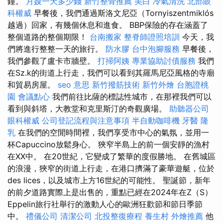
鐘。
月嫂一天多少錢
新竹整骨推薦
美白
冷氣清洗
北部眼
科權威
早餐後，我們通過斯洛文尼亞（Tornyiszentmiklós
越過）回家，有幾個休息和進食。 BBP保險的存在涵蓋了
整個道路的整個期限！
台南搬家
整脊師證照培訓
今天，我
們將進行整整一天的旅行。
防水膠
台中泡腳服務
早餐後，
我們參觀了盧卡市牆壁。
打掃阿姨
專業協助討債服務
我們
在Sz.k的街道上行走，我們可以看到其羅馬尼亞風格的寺廟
和貿易房屋。
seo 意思
新竹撥筋技術
新竹外燴
台胞證桃
園
會議點心
我們前往比薩的標誌性城市，在那裡我們可以
看到與斜塔，大教堂和克里斯汀的奇觀廣場。
助聽器公司
眼科權威
公司登記流程與注意事項
半自動咖啡機
牙醫
隆
乳
在我們的空閒時間裡，我們享受市中心的氣氛，並用一
杯Capuccino放鬆身心。 狹窄半島上的前一個安靜的漁村
在XX中。 在20世紀，它變成了繁華的度假勝地。 在舊城區
的浪漫，狹窄的街道上行走，在港口擠滿了豪華遊艇，位於
des lices，以及城市上方16世紀的可能性。 聖誕節，新年
的前夕道路實際上是出售的，重點已經在2024年在Z（S）
Eppelin旅行社舉行的激動人心的歐洲狂歡節和節日季節
中。
禮儀公司
清潔公司
北投整復療程
養生村
外燴推薦
他