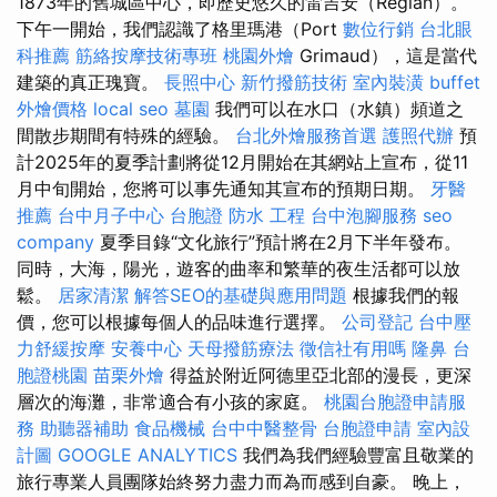
1873年的舊城區中心，即歷史悠久的雷吉安（Regián）。
下午一開始，我們認識了格里瑪港（Port
數位行銷
台北眼
科推薦
筋絡按摩技術專班
桃園外燴
Grimaud），這是當代
建築的真正瑰寶。
長照中心
新竹撥筋技術
室內裝潢
buffet
外燴價格
local seo
墓園
我們可以在水口（水鎮）頻道之
間散步期間有特殊的經驗。
台北外燴服務首選
護照代辦
預
計2025年的夏季計劃將從12月開始在其網站上宣布，從11
月中旬開始，您將可以事先通知其宣布的預期日期。
牙醫
推薦
台中月子中心
台胞證
防水 工程
台中泡腳服務
seo
company
夏季目錄“文化旅行”預計將在2月下半年發布。
同時，大海，陽光，遊客的曲率和繁華的夜生活都可以放
鬆。
居家清潔
解答SEO的基礎與應用問題
根據我們的報
價，您可以根據每個人的品味進行選擇。
公司登記
台中壓
力舒緩按摩
安養中心
天母撥筋療法
徵信社有用嗎
隆鼻
台
胞證桃園
苗栗外燴
得益於附近阿德里亞北部的漫長，更深
層次的海灘，非常適合有小孩的家庭。
桃園台胞證申請服
務
助聽器補助
食品機械
台中中醫整骨
台胞證申請
室內設
計圖
GOOGLE ANALYTICS
我們為我們經驗豐富且敬業的
旅行專業人員團隊始終努力盡力而為而感到自豪。 晚上，