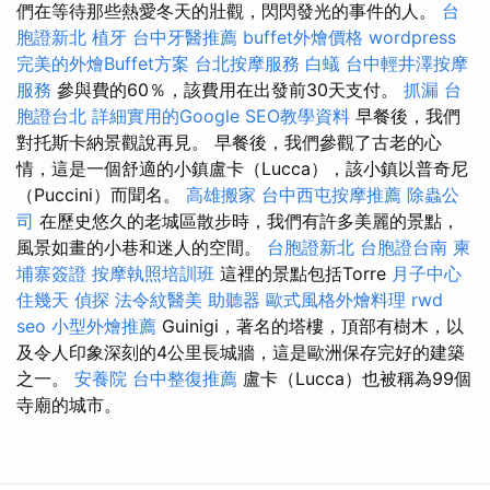
們在等待那些熱愛冬天的壯觀，閃閃發光的事件的人。
台
胞證新北
植牙
台中牙醫推薦
buffet外燴價格
wordpress
完美的外燴Buffet方案
台北按摩服務
白蟻
台中輕井澤按摩
服務
參與費的60％，該費用在出發前30天支付。
抓漏
台
胞證台北
詳細實用的Google SEO教學資料
早餐後，我們
對托斯卡納景觀說再見。 早餐後，我們參觀了古老的心
情，這是一個舒適的小鎮盧卡（Lucca），該小鎮以普奇尼
（Puccini）而聞名。
高雄搬家
台中西屯按摩推薦
除蟲公
司
在歷史悠久的老城區散步時，我們有許多美麗的景點，
風景如畫的小巷和迷人的空間。
台胞證新北
台胞證台南
柬
埔寨簽證
按摩執照培訓班
這裡的景點包括Torre
月子中心
住幾天
偵探
法令紋醫美
助聽器
歐式風格外燴料理
rwd
seo
小型外燴推薦
Guinigi，著名的塔樓，頂部有樹木，以
及令人印象深刻的4公里長城牆，這是歐洲保存完好的建築
之一。
安養院
台中整復推薦
盧卡（Lucca）也被稱為99個
寺廟的城市。