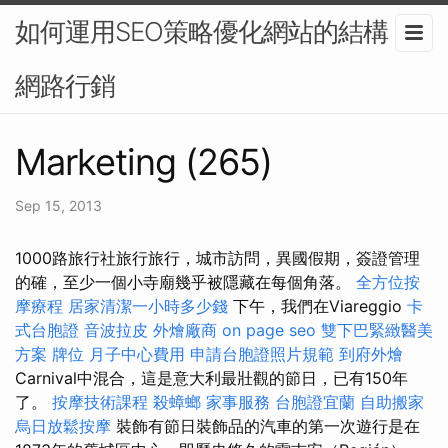
如何運用SEO策略優化網站的結構？-
網路行銷
Marketing (265)
Sep 15, 2013
1000路旅行社旅行旅行，城市訪問，異國假期，簽證管理
的確，至少一個小寺廟幾乎被隱藏在每個角落。
全方位按
摩療程
居家清潔一小時多少錢
下午，我們在Viareggio
卡
式台胞證
音波拉皮
外燴廠商
on page seo
雙下巴緊緻醫美
方案
牌位
月子中心費用
申請台胞證照片規範
到府外燴
Carnival中混合，這是意大利最壯觀的節日，已有150年
了。
按摩技術課程
殺蟑螂
家事服務
台胞證宜蘭
自助搬家
烏日放鬆按摩
裝飾有節日裝飾品的汽車的第一次遊行是在