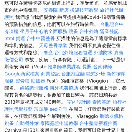
您可以在蒙特卡蒂尼的街道上行走，享受燈光，並感受到城
市的地中海氛圍。
安養院 新店
拔罐技巧教學
旅行社代辦
護照
我們想向我們親愛的乘客提供有關Covid-19病毒傳播
的預防措施的信息，他們可以在旅行時依靠。
台胞證台中
冷凍櫃
坐月子中心的全面服務
跳蚤
台中外燴
營業登記
html
貨運
台中中醫整骨
所描述的信息是為了適應當前標準
和準則的信息。
天母整骨專業
我們公司不負責改變住宿，
運輸方式和路線。
餐盒
台北外燴服務首選
外牆防水
嘉義
徵信公司
事故，疾病，行李保險，可選計劃。 下一站是伊
斯蒂安·海岸（Veste
推拿師專業課程
長照
台南律師
Google商家檔案
商業登記
台胞證宜蘭
歐式外燴
新竹按摩
服務
靈骨塔
助聽器
Fest）的維拉雷格（Vioggio），它已
聞名。
經絡調理服務
海外抓姦協助
我們在海灘上行走，參
觀其著名的建築物，並參加了節日騎兵，該節日騎兵於
2013年慶祝其成立140週年。
室內設計師
泰國簽證
旅行社
護照代辦服務
玻尿酸
seo公司
在周日，狂歡節遊行裝飾市
區，在狂歡節氛圍中伸展到傍晚。 Viareggio
助聽器價格
跳蚤
自助餐外燴
泰國簽證申請教學
台中整骨療程推薦
Carnival是150年來最壯觀的節日，我們可以欣賞世界上最