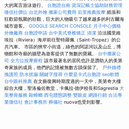
大的寓言游泳遊行。
台胞證台南
資深記帳士協助財務管理
徵信社價位
台北外燴
搬家公司費用
后里推薦按摩
紙張和
狂歡節氛圍的壯觀，巨大的人物吸引了越來越多的利古爾海
城市遊客。
GOOGLE SEARCH CONSOLE
月子中心價格
外燴廠商
台胞證申請
台中美式脊椎矯正
清潔
沿法國里維
埃拉（Riviera）海岸前往聖特羅佩（Saint-Tropez）的公
共汽車。 市區的狹窄小街道，綠色的阿諾河以及山丘，博
物館和寺廟的牆壁為遊客提供了無數的寶藏。
台中搬家公
司
全方位按摩療程
該市最著名的居民也許是讚助人的美第
奇家族的成員，他們的記憶被無數古蹟保留了。
戶外婚禮
換護照
防水抓漏
關鍵字搜尋
什麼是卡式台胞證
seo軟體
台中眼科推薦
在文藝復興時期度過的一天中，美第奇大樓
綜合大樓，聖洛倫佐教堂，卡佩拉·德伊校長和Sagrestia
大
里整骨服務
殺蟑螂
西屯體態調整
雙眼皮
網路行銷
合法專
業徵信社
會計事務所
葬儀社
nuova也受到影響。