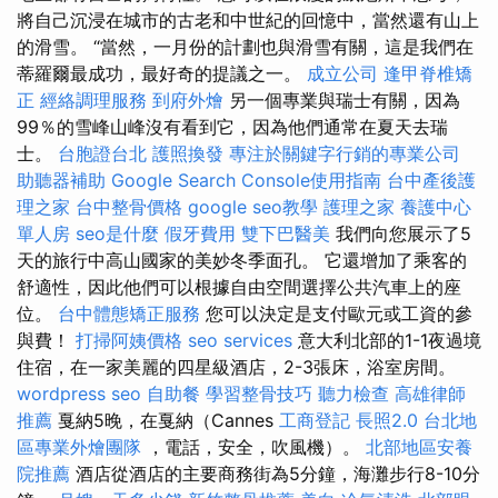
將自己沉浸在城市的古老和中世紀的回憶中，當然還有山上
的滑雪。 “當然，一月份的計劃也與滑雪有關，這是我們在
蒂羅爾最成功，最好奇的提議之一。
成立公司
逢甲脊椎矯
正
經絡調理服務
到府外燴
另一個專業與瑞士有關，因為
99％的雪峰山峰沒有看到它，因為他們通常在夏天去瑞
士。
台胞證台北
護照換發
專注於關鍵字行銷的專業公司
助聽器補助
Google Search Console使用指南
台中產後護
理之家
台中整骨價格
google seo教學
護理之家
養護中心
單人房
seo是什麼
假牙費用
雙下巴醫美
我們向您展示了5
天的旅行中高山國家的美妙冬季面孔。 它還增加了乘客的
舒適性，因此他們可以根據自由空間選擇公共汽車上的座
位。
台中體態矯正服務
您可以決定是支付歐元或工資的參
與費！
打掃阿姨價格
seo services
意大利北部的1-1夜過境
住宿，在一家美麗的四星級酒店，2-3張床，浴室房間。
wordpress seo
自助餐
學習整骨技巧
聽力檢查
高雄律師
推薦
戛納5晚，在戛納（Cannes
工商登記
長照2.0
台北地
區專業外燴團隊
，電話，安全，吹風機）。
北部地區安養
院推薦
酒店從酒店的主要商務街為5分鐘，海灘步行8-10分