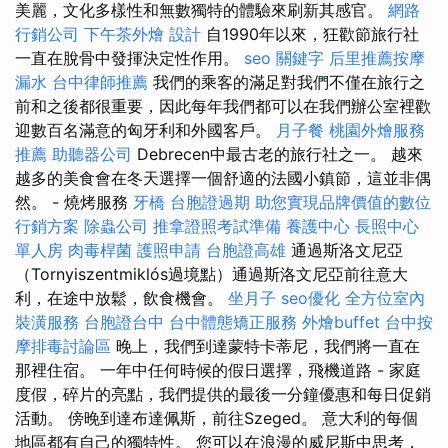
美麗，文化多樣性和無數獨特的體驗來刷新其感官。
網路
行銷公司
下午茶外燴
設計
自1990年以來，狂歡節旅行社
一直在脫骨中發揮決定性作用。
seo 關鍵字
后里推薦按摩
漏水
台中律師推薦
我們的乘客的滿足對我們不僅在旅行之
前和之後都很重要，因此每年我們都可以在我們辦公室裡歡
迎數百名滿意的匈牙利和外國客戶。
月子餐
桃園外燴服務
推薦
助聽器公司
Debrecen中最古老的旅行社之一。 越來
越多的美食會在冬天選擇一個舒適的法國小鎮節，這並非偶
然。 - 燒烤服務
牙橋
台胞證過期
助您實現品牌價值的數位
行銷方案
除蟲公司
推拿證照考試準備
養護中心
長照中心
單人房
肉毒桿菌
護照申請
台胞證高雄
通過斯洛文尼亞
（Tornyiszentmiklós過境點）通過斯洛文尼亞前往意大
利，在途中放鬆，飲食機會。
坐月子
seo優化
全方位室內
裝潢服務
台胞證台中
台中體態矯正服務
外燴buffet
台中按
摩排毒討論區
晚上，我們到達蒙特卡蒂尼，我們將一直在
那裡住宿。 一年中任何時候的假日選擇，飛機道路 - 家庭
度假，碎片的亮點，我們提供的最後一分鐘優惠和每日促銷
活動。 傍晚到達布達佩斯，前往Szeged。 意大利的每個
地區都有自己的獨特性。 您可以在浪漫的威尼斯中思考，