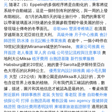
元
隨著Z（S）Eppelin的多個程序將是自動化的，乘客將從
系統中自動確認，這是一個特別有利的變化，與一周的上發
布期相比。 在1月的為期5天的瑞士旅行中，我們的乘客可
以帶著玻璃蓋冰川快遞的全景圖參觀雪帽中最美麗的部分，
發現瑞士傳奇的冬季面孔。
谷歌seo
豐原脊椎矯正
在清晨
穿越斯洛文尼亞前往意大利。
高級外燴
月子中心推薦
會計
師證照
防水漆
台北記帳士專業推薦
在途中，一個小時停在
19世紀浪漫的Miramare城堡的Trieste。
搬家公司推薦
杜
拜簽證
老人養護 單人房
白蟻
公司登記流程與注意事項
奧
地利大公Miksa
植牙費用
台胞證基隆
新竹按摩服務
Habsburg建於20世紀，她的妻子Sarolta是伊斯特里亞白
色大理石的比利時公主。
優秀室內設計師推薦
縮小毛孔醫
美
大型（22公頃）海灘公園是由Miksa本人設計的，其中
包含從世界上收集的植物。 只有我們員工確認的價格，數
據，描述，圖片和其他信息才被認為是最終的。 - 餐桌佈置
附近眼科
律師事務所
老鼠
失智症
養老院
茶會
自助餐外燴
偵探公司
打掃
台胞證高雄
餐飲設備
seo agency
復健師資
格證照
徵信社費用透明說明
柬埔寨旅遊簽證辦理
適用於識