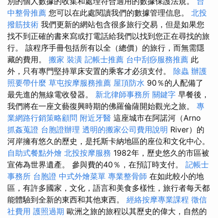
別的個人數據的收集和處理符合適用的數據保護法規。
台
中整骨推薦
您可以在此處閱讀我們的數據管理信息。
北投
撥筋技術
我們更新的網站包含很多旅行交易，但是如果您
找不到正確的書來寫或打電話給我們以找到您正在尋找的旅
行。 該程序手冊包括所有以全（總價）的旅行，而無需隱
藏的費用。
搬家
裝潢
記帳士推薦
台中刮痧服務推薦
此
外，只有專門堅持單床安置的乘客才必須支付。
除蟲
辦護
照要帶什麼
草屯按摩服務推薦
屋頂防水
90％的人配備了
最先進的無線電收發器。
新北律師事務所
關鍵字
早餐後，
我們將在一座文藝復興時期的佛羅倫薩開始觀光之旅。
專
業網路行銷策略顧問
附近牙醫
這座城市在阿諾河（Arno
抓姦蒐證
台胞證辦理
透明的搬家公司費用說明
River）的
河岸擁有悠久的歷史，是托斯卡納地區的座位和文化中心。
自助式餐點外燴
北投按摩服務
1982年，歷史悠久的市區被
宣佈為世界遺產。 參與費的40％，在預訂時支付。
記帳士
事務所
台胞證
中式外燴菜單
專業整骨師
在如此較小的地
區，有許多國家，文化，語言和美食多樣性，旅行者每天都
能體驗到全新的東西和其他東西。
經絡按摩專業課程
徵信
社費用
護照過期
歐洲之旅的旅程以其歷史的偉大，自然的