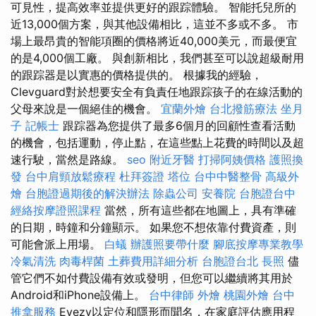
可見性，提高效率並提供更好的跟踪體驗。 智能托兒所的
近13,000個方案，與其他設備相比，這並不多或不多。 市
場上最昂貴的智能項圈的價格將近40,000美元，而最便宜
的是4,000個工廠。 與創新相比，我們甚至可以說超級耐用
的跟踪器是以實惠的價格提供的。 根據我的經驗，
Clevguard對於想要安全有負責任地跟踪孩子的在線活動的
父母來說是一個絕佳的機會。
宜蘭外燴
台北撥筋療法
坐月
子
記帳士
跟踪器為您提供了最多6個月的回顧性查看活動
的機會，包括運動，停止點，在這些點上花費的時間以及超
速行駛，當然是路線。
seo
附近牙醫
打掃阿姨價格
護照換
發
台中肩頸放鬆療程
杜拜簽證
塔位
台中中醫整骨
高級外
燴
台胞證過期後的解決辦法
除蟲公司
安養院
台胞證台中
經絡按摩證照課程
當然，所有這些都在地圖上，具有準確
的日期，時鐘和分鐘顯示。 如果您不想依靠付費資產，則
可能會派上用場。
白蟻
辦護照要帶什麼
腳底按摩專業教學
冷氣清洗
肉毒桿菌
土葬費用詳細分析
台胞證台北
長照
儘
管它們不如付費設備有效或發明，但您可以繼續將其用於
Android和iPhone設備上。
台中律師
外燴
桃園外燴
台中
推拿服務
Eyezy以定位和隱形而聞名，在家庭評估應用程