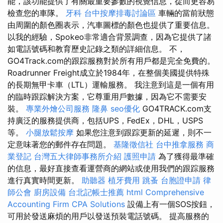
能，該功能提供了有關最重要參數的視覺信息，從而更容易
檢查您的車隊。
牙科
台中按摩排毒討論區
車輛的當前狀態
由周圍的顏色圈表示，汽車圖標的顏色也提供了重要信息。
以我的經驗，Spokeo非常適合背景調查，因為它提供了諸
如電話號碼和教育歷史記錄之類的詳細信息。 不，
GO4Track.com的跟踪服務對於所有用戶都是完全免費的。
Roadrunner Freight成立於1984年，在整個美國提供特殊
的長期無甲卡車（LTL）運輸服務。 我注意到這是一個有用
的臨時跟踪解決方案，它尊重用戶數據，因為它不需要安
裝。
專業外燴公司服務
隆鼻
seo優化
GO4TRACK.com支
持廣泛的服務提供商，包括UPS，FedEx，DHL，USPS
等。
小腿放鬆按摩
如果您注意到跟踪更新的延遲，則不一
定意味著您的郵件存在問題。
基隆徵信社
台中推拿服務
商
業登記
台灣五大律師事務所介紹
護照申請
為了獲得最準確
的信息，最好直接查看運營商的網站或使用我們的跟踪服務
進行真實時間更新。
助聽器
植牙費用
跳蚤
台胞證申請
律
師公會
廚房設備
台北記帳士推薦
html
Comprehensive
Accounting Firm CPA Solutions
設備上有一個SOS按鈕，
可用於發送麻煩的用戶以發送預裝電話號碼。 提高服務的