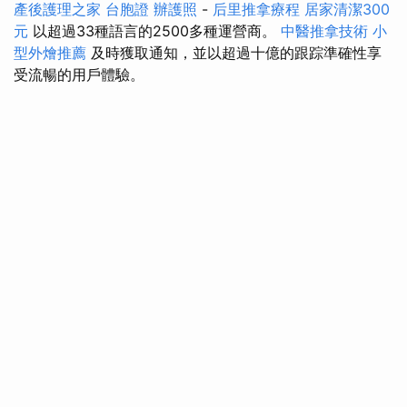
產後護理之家
台胞證
辦護照
-
后里推拿療程
居家清潔300
元
以超過33種語言的2500多種運營商。
中醫推拿技術
小
型外燴推薦
及時獲取通知，並以超過十億的跟踪準確性享
受流暢的用戶體驗。