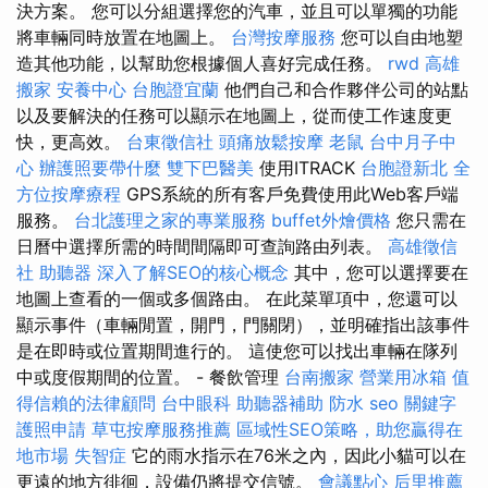
決方案。 您可以分組選擇您的汽車，並且可以單獨的功能
將車輛同時放置在地圖上。
台灣按摩服務
您可以自由地塑
造其他功能，以幫助您根據個人喜好完成任務。
rwd
高雄
搬家
安養中心
台胞證宜蘭
他們自己和合作夥伴公司的站點
以及要解決的任務可以顯示在地圖上，從而使工作速度更
快，更高效。
台東徵信社
頭痛放鬆按摩
老鼠
台中月子中
心
辦護照要帶什麼
雙下巴醫美
使用ITRACK
台胞證新北
全
方位按摩療程
GPS系統的所有客戶免費使用此Web客戶端
服務。
台北護理之家的專業服務
buffet外燴價格
您只需在
日曆中選擇所需的時間間隔即可查詢路由列表。
高雄徵信
社
助聽器
深入了解SEO的核心概念
其中，您可以選擇要在
地圖上查看的一個或多個路由。 在此菜單項中，您還可以
顯示事件（車輛閒置，開門，門關閉），並明確指出該事件
是在即時或位置期間進行的。 這使您可以找出車輛在隊列
中或度假期間的位置。 - 餐飲管理
台南搬家
營業用冰箱
值
得信賴的法律顧問
台中眼科
助聽器補助
防水
seo 關鍵字
護照申請
草屯按摩服務推薦
區域性SEO策略，助您贏得在
地市場
失智症
它的雨水指示在76米之內，因此小貓可以在
更遠的地方徘徊，設備仍將提交信號。
會議點心
后里推薦