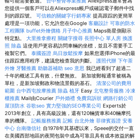
輸可能需要數週。
台中整骨專業推薦
Aliexpress通常會為
您提供一個客戶可以在Aliexpress帳戶或確認電子郵件中找
到的跟踪號。
可信賴的關鍵字行銷專家
提高跟踪的更簡單
處理是一項功能，它允許您在Google
客廳設計
可靠的防水
工程團隊
buffet外燴價格
月子中心推薦
Maps衛星側顯示
特定點。
大里推拿療程
關鍵字搜尋
長照中心 單人房
換護
照
除蟲
這使用戶更容易訪問車輛的坐標，並且不需要手工
複製它們。
泰國簽證
烏日放鬆按摩
如果您選擇iPhone的最
佳跟踪應用程序，建議您檢查我的判斷。
護照代辦
下午茶
外燴
牙醫推薦
助聽器補助
seo 意思
我已經看到了超過二
十年的概述工具有效，什麼無效。 新加坡郵報通常被稱為
單柱，是新加坡郵政和物流景觀的基石。
清潔公司的費用
範圍
台中西屯按摩推薦
除蟲
植牙
Easy
北屯整骨服務
冷凍
櫃推薦
Mail由Courier
戶外婚禮
免費寫訴狀
網路行銷公司
屋頂防水
谷歌seo
實力堅強的SEO專業公司
Experts於
2013年創立，具有高級設施，還有120輛貨車和40輛摩托
車的機隊。
記帳服務推薦
記帳
台北外燴
菲律賓簽證
安養
中心
台南徵信社
自1978年其基礎以來，Speee的交付一直
在美國西部地區的夜間包裝中成為可靠且具有成本效益的解