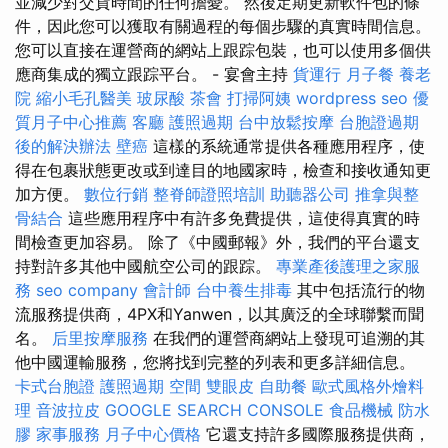
並減少對交貨時間的任何擔憂。 然後定期更新軟件包的條
件，因此您可以獲取有關過程的每個步驟的真實時間信息。
您可以直接在運營商的網站上跟踪包裝，也可以使用多個供
應商集成的獨立跟踪平台。 - 宴會主持
貨運行
月子餐
養老
院
縮小毛孔醫美
玻尿酸
茶會
打掃阿姨
wordpress seo
優
質月子中心推薦
客廳
護照過期
台中放鬆按摩
台胞證過期
後的解決辦法
壁癌
這樣的系統通常提供各種應用程序，使
得在包裹狀態更改或到達目的地國家時，檢查和接收通知更
加方便。
數位行銷
整脊師證照培訓
助聽器公司
推拿與整
骨結合
這些應用程序中有許多免費提供，這使得真實的時
間檢查更加容易。 除了《中國郵報》外，我們的平台還支
持對許多其他中國航空公司的跟踪。
專業產後護理之家服
務
seo company
會計師
台中養生排毒
其中包括流行的物
流服務提供商，4PX和Yanwen，以其廣泛的全球聯繫而聞
名。
后里按摩服務
在我們的運營商網站上發現可追溯的其
他中國運輸服務，您將找到完整的列表和更多詳細信息。
卡式台胞證
護照過期
空間
雙眼皮
自助餐
歐式風格外燴料
理
音波拉皮
GOOGLE SEARCH CONSOLE
食品機械
防水
膠
家事服務
月子中心價格
它還支持許多國際服務提供商，