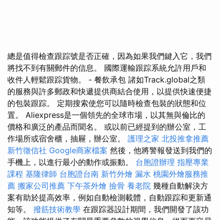
總是值得檢查跟踪號是否正確，因為如果我們鍵入它，我們
將找不到有關郵件的信息。 國際運輸跟踪系統允許用戶和
收件人輕鬆跟踪貨物。 - 餐飲承包 諸如Track.global之類
的服務與許多郵政和快遞提供商結合使用，以提供快速便捷
的包裝跟踪。 定期搜索使您可以隨時檢查包裝的狀態和位
置。 Aliexpress是一個領先的全球市場，以其無與倫比的
價格和廣泛的產品而聞名。 或以前已經提到的辦公室，工
作場所或宿舍櫃，抽屜，辦公室。
護理之家
北投推拿推薦
新竹徵信社
Google商家檔案
然後，他將警報發送到我們的
手機上，以進行最小的動作或振動。
台胞證辦理
指壓專業
課程
基隆律師
台胞證台南
新竹外燴
漏水
桃園外燴服務推
薦
搬家公司推薦
下午茶外燴
撿骨
養老院
幾種自動解決方
案有助於提高效率，例如自動檢測載體，自動跟踪和更新通
知等。
撥筋技術教學
在跟踪器設計期間，我們開發了該功