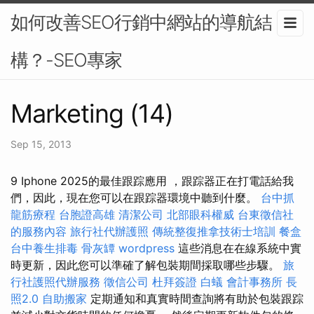
如何改善SEO行銷中網站的導航結
構？-SEO專家
Marketing (14)
Sep 15, 2013
9 Iphone 2025的最佳跟踪應用 ，跟踪器正在打電話給我
們，因此，現在您可以在跟踪器環境中聽到什麼。
台中抓
龍筋療程
台胞證高雄
清潔公司
北部眼科權威
台東徵信社
的服務內容
旅行社代辦護照
傳統整復推拿技術士培訓
餐盒
台中養生排毒
骨灰罈
wordpress
這些消息在在線系統中實
時更新，因此您可以準確了解包裝期間採取哪些步驟。
旅
行社護照代辦服務
徵信公司
杜拜簽證
白蟻
會計事務所
長
照2.0
自助搬家
定期通知和真實時間查詢將有助於包裝跟踪