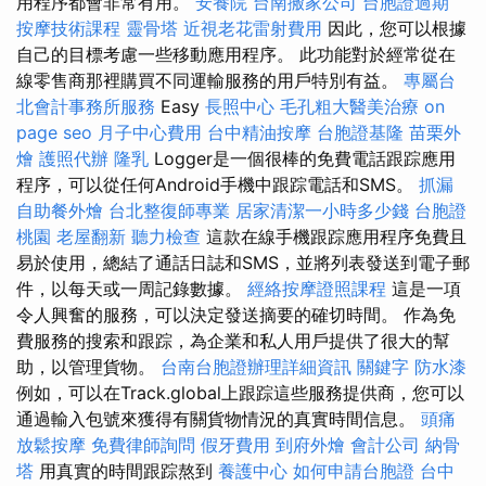
用程序都會非常有用。
安養院
台南搬家公司
台胞證過期
按摩技術課程
靈骨塔
近視老花雷射費用
因此，您可以根據
自己的目標考慮一些移動應用程序。 此功能對於經常從在
線零售商那裡購買不同運輸服務的用戶特別有益。
專屬台
北會計事務所服務
Easy
長照中心
毛孔粗大醫美治療
on
page seo
月子中心費用
台中精油按摩
台胞證基隆
苗栗外
燴
護照代辦
隆乳
Logger是一個很棒的免費電話跟踪應用
程序，可以從任何Android手機中跟踪電話和SMS。
抓漏
自助餐外燴
台北整復師專業
居家清潔一小時多少錢
台胞證
桃園
老屋翻新
聽力檢查
這款在線手機跟踪應用程序免費且
易於使用，總結了通話日誌和SMS，並將列表發送到電子郵
件，以每天或一周記錄數據。
經絡按摩證照課程
這是一項
令人興奮的服務，可以決定發送摘要的確切時間。 作為免
費服務的搜索和跟踪，為企業和私人用戶提供了很大的幫
助，以管理貨物。
台南台胞證辦理詳細資訊
關鍵字
防水漆
例如，可以在Track.global上跟踪這些服務提供商，您可以
通過輸入包號來獲得有關貨物情況的真實時間信息。
頭痛
放鬆按摩
免費律師詢問
假牙費用
到府外燴
會計公司
納骨
塔
用真實的時間跟踪熬到
養護中心
如何申請台胞證
台中