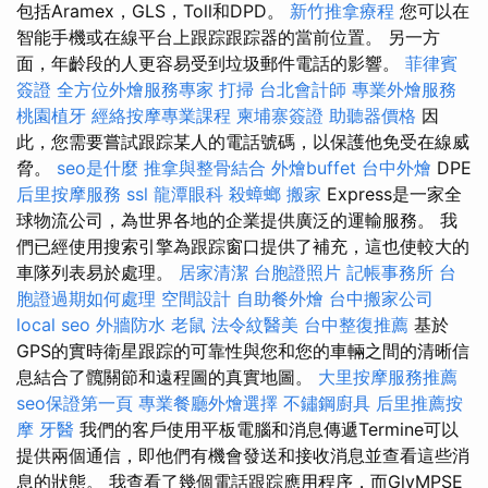
包括Aramex，GLS，Toll和DPD。
新竹推拿療程
您可以在
智能手機或在線平台上跟踪跟踪器的當前位置。 另一方
面，年齡段的人更容易受到垃圾郵件電話的影響。
菲律賓
簽證
全方位外燴服務專家
打掃
台北會計師
專業外燴服務
桃園植牙
經絡按摩專業課程
柬埔寨簽證
助聽器價格
因
此，您需要嘗試跟踪某人的電話號碼，以保護他免受在線威
脅。
seo是什麼
推拿與整骨結合
外燴buffet
台中外燴
DPE
后里按摩服務
ssl
龍潭眼科
殺蟑螂
搬家
Express是一家全
球物流公司，為世界各地的企業提供廣泛的運輸服務。 我
們已經使用搜索引擎為跟踪窗口提供了補充，這也使較大的
車隊列表易於處理。
居家清潔
台胞證照片
記帳事務所
台
胞證過期如何處理
空間設計
自助餐外燴
台中搬家公司
local seo
外牆防水
老鼠
法令紋醫美
台中整復推薦
基於
GPS的實時衛星跟踪的可靠性與您和您的車輛之間的清晰信
息結合了髖關節和遠程圖的真實地圖。
大里按摩服務推薦
seo保證第一頁
專業餐廳外燴選擇
不鏽鋼廚具
后里推薦按
摩
牙醫
我們的客戶使用平板電腦和消息傳遞Termine可以
提供兩個通信，即他們有機會發送和接收消息並查看這些消
息的狀態。 我查看了幾個電話跟踪應用程序，而GlyMPSE