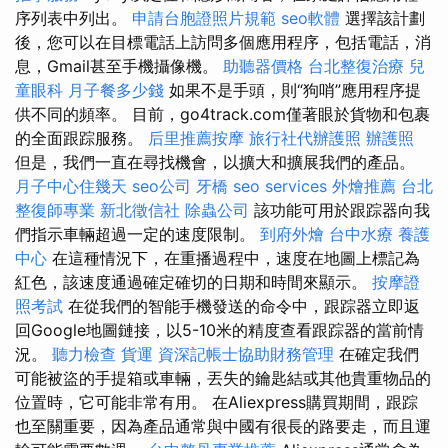
序列表中列出。
申請台胞證照片規範
seo軟體
選擇該計劃
後，您可以在目標電話上訪問多個應用程序，包括電話，消
息，Gmail甚至手機攝像機。
助聽器價格
台北整復治療
兒
童眼科
月子餐多少錢
如果不是手頭，則“狗哨”應用程序提
供不同的頻率。 目前，go4track.com僅著眼於貨物和包裹
的全面跟踪服務。
后里推薦按摩
旅行社代辦護照
辦護照
但是，我們一直在尋找機會，以擴大和擴展我們的產品。
月子中心住幾天
seo公司
牙橋
seo services
外燴推薦
台北
整復師專業
新北徵信社
除蟲公司
該功能可用於跟踪器向我
們指示車輛超過一定的速度限制。
到府外燴
台中水療
養護
中心
在這種情況下，在重播過程中，速度在地圖上標記為
紅色，該速度通過確定確切的日期和時間來顯示。
按摩證
照考試
在從我們的智能手機發送的命令中，跟踪器立即返
回Google地圖鏈接，以5-10米的精度查看跟踪器的當前情
況。
聽力檢查
貨運
資深記帳士協助財務管理
在確定我們
可能被盜的手提箱或車輛，丟失的鑰匙結或其他貴重物品的
位置時，它可能非常有用。 在Aliexpress購買期間，跟踪
也至關重要，因為產品通常與中國有很長的路要走，而且運