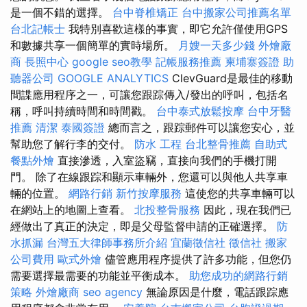
是一個不錯的選擇。
台中脊椎矯正
台中搬家公司推薦名單
台北記帳士
我特別喜歡這樣的事實，即它允許僅使用GPS
和數據共享一個簡單的實時場所。
月嫂一天多少錢
外燴廠
商
長照中心
google seo教學
記帳服務推薦
柬埔寨簽證
助
聽器公司
GOOGLE ANALYTICS
ClevGuard是最佳的移動
間諜應用程序之一，可讓您跟踪傳入/發出的呼叫，包括名
稱，呼叫持續時間和時間戳。
台中泰式放鬆按摩
台中牙醫
推薦
清潔
泰國簽證
總而言之，跟踪郵件可以讓您安心，並
幫助您了解行李的交付。
防水 工程
台北整骨推薦
自助式
餐點外燴
直接滲透，入室盜竊，直接向我們的手機打開
門。 除了在線跟踪和顯示車輛外，您還可以與他人共享車
輛的位置。
網路行銷
新竹按摩服務
這使您的共享車輛可以
在網站上的地圖上查看。
北投整骨服務
因此，現在我們已
經做出了真正的決定，即是父母監督申請的正確選擇。
防
水抓漏
台灣五大律師事務所介紹
宜蘭徵信社
徵信社
搬家
公司費用
歐式外燴
儘管應用程序提供了許多功能，但您仍
需要選擇最需要的功能並平衡成本。
助您成功的網路行銷
策略
外燴廠商
seo agency
無論原因是什麼，電話跟踪應