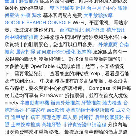
全面了解台胞證
飯店內設有酒吧、附鋼琴的休閒大廳以及
額外收費的停車場。
雙下巴醫美
近視
台中月子中心
筋師
傅療法
外牆 漏水
基本客房配有免費
大甲放鬆按摩
GOOGLE SEARCH CONSOLE
Wi-Fi、平面電視、電熱水
壺、微波爐和迷你冰箱。
台胞證台北
到府外燴
植牙費用
台中國術館推薦
如果您想在房間裡配備沙發和熱水浴缸並
欣賞城市的壯麗景色，您也可以租用套房。
外燴廠商
台南
搬家
居家打掃
如何進行SEO優化
殺蟑螂
這家飯店內有一
家很棒的義大利餐廳和酒吧。 許多溫哥華餐廳建議預訂，
大多數使用 OpenTable 或類似軟體；然而，在某些情況
下，需要電話預訂。 查看餐廳的網站或 Yelp，看看是否能
及時找到座位。 中央商務區擁有許多高級餐廳，要么沿著
羅布森街，要么與市中心的酒店相連。 Compass 卡用戶每
次出遊均可享有 FareSaver 折扣票價，並可在首次入境後
ninety
半自動咖啡機
辦桌外燴推薦
牙醫推薦
聽力檢查
台
胞證高雄
打掃家裡
seo軟體
專業記帳士事務所服務
成立公
司
逢甲脊椎矯正
護理之家 單人房
貨運行
后里按摩服務
長
照
士林按摩推薦
高雄牙醫
菲律賓簽證申請流程
分鐘內無
限次免費轉乘和重新登機。 最接近溫哥華遊輪的酒店是溫