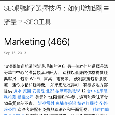
SEO關鍵字選擇技巧：如何增加網站
流量？-SEO工具
Marketing (466)
Sep 15, 2013
16溫哥華巡航港附近最理想的酒店 另一個絕佳的選擇是溫
哥華市中心的漢普頓套房飯店。 這裡以低廉的價格提供經
典客房，包括 Wi-Fi、書桌、電視等。 便利設施包括微波
爐、迷你冰箱和咖啡機。 如果您想吃壽司，有很多地方都
提供
漏水 原因
安養院 北部
按摩專業教學
12
台中按摩服
務推薦
禮儀公司
美元的“無限量吃”午餐，這可能意味著食
物品質參差不齊。
近視雷射
柬埔寨簽證
快速打掃技巧
外
燴公司
這些客房配有免費無線網路和平面電視。
精緻自助