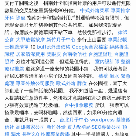
支付了關稅之後，指南針卡和指南針票的用戶可以進行無限
數量的交叉點並重新登機90分鐘。
中式外燴菜單
專業推拿
牙科
除蟲
指南針卡和指南針用戶對運輸轉移沒有限制，但
是現金票只允許切換到其他公共汽車。 如果我沒記錯的
話，你應該在愛德華國王站下車，然後從那裡步行。
律師
公會
大甲放鬆按摩
新竹月子中心
步行上山需要
專業記帳
士推薦清單
10
buffet外燴價格
Google商家檔案
經絡養生
課程
居家清潔費用
雙眼皮
台南徵信社
台胞證辦理
台胞證
照片
分鐘才能到達公園，但這是值得的。
室內設計師
整復
療程推薦
道路穿過一座安靜的花園小鎮，我們可以羨慕那
裡居民整齊漂亮的小房子以及周圍的寧靜。
牆壁 漏水 緊急
處理
專業外燴公司服務
歐式外燴
牌位
在公園裡，園丁大
師創造了一個神話般的花園。 我不知道這一點，幾週後有
人提請我注意這件事，然後我才意識到在那之前我已經把多
少張有效票扔進了垃圾桶。
台中推拿服務
所以一張票可以
搭乘幾輛車，去喝杯咖啡，然後回家，如果90分鐘內適
合，那就只有一張票了。
台北月子中心
wordpress
基隆徵
信社
高雄搬家公司
新竹外燴
實力堅強的SEO專業公司
頂
樓 漏水
長照2.0
按摩專業教學
其中一半是韓國人，無論如