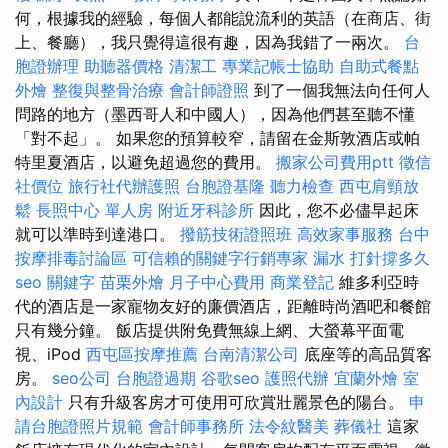
何，根據我的經驗，每個人都能說流利的英語（在商店、街
上、餐廳），我只覺得這很有趣，因為我錯了一兩次。
台
胞證辦理
助聽器價格
清潔工
專業記帳士協助
自助式餐點
外燴
整復與整骨治療
會計師證照
到了一個我無法向任何人
問路的地方（墨西哥人和中國人），因為他們甚至聽不懂
「對不起」。 如果您的預算較窄，請留在金斯敦酒店或帕
特里夏酒店，以避免超過您的費用。
搬家公司費用ptt
徵信
社價位
旅行社代辦護照
台胞證基隆
聽力檢查
西屯肩頸放
鬆
長照中心 單人房
附近牙科診所
因此，您不必儘早起床
就可以準時到達港口。
撥筋技術證照班
高效家事服務
台中
按摩排毒討論區
可信賴的關鍵字行銷專家
漏水 打針撐多久
seo 關鍵字
苗栗外燴
月子中心費用
商業登記
維多利亞時
代的酒店是一家寵物友好的廉價酒店，距離時尚酒吧和餐館
只有幾分鐘。 飯店提供附免費無線上網、大螢幕平面電
視、iPod
西屯區按摩推薦
台南清潔公司
底座等的高品質客
房。
seo公司
台胞證過期
谷歌seo
護照代辦
宜蘭外燴
室
內設計
只有升級客房才可使用可欣賞壯麗景色的陽台。
申
請台胞證照片規範
會計師事務所
法令紋醫美
葬儀社
這家