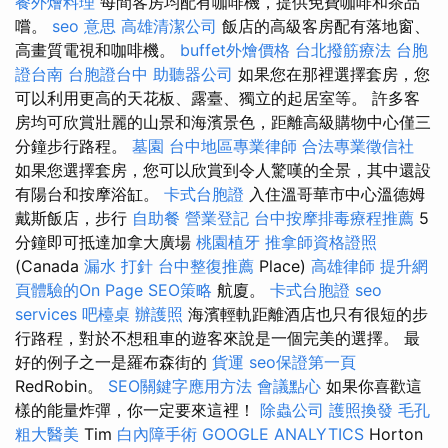
餐外燴料理
每間客房均配有咖啡機，提供免費咖啡和茶品
嚐。
seo 意思
高雄清潔公司
飯店的高級客房配有落地窗、
高畫質電視和咖啡機。
buffet外燴價格
台北撥筋療法
台胞
證台南
台胞證台中
助聽器公司
如果您在那裡選擇套房，您
可以利用更高的天花板、露臺、獨立的起居室等。 許多客
房均可欣賞壯麗的山景和海濱景色，距離高級購物中心僅三
分鐘步行路程。
墓園
台中地區專業律師
合法專業徵信社
如果您選擇套房，您可以欣賞到令人驚嘆的全景，其中還設
有陽台和按摩浴缸。
卡式台胞證
入住溫哥華市中心溫德姆
戴斯飯店，步行
自助餐
營業登記
台中按摩排毒療程推薦
5
分鐘即可抵達加拿大廣場
桃園植牙
推拿師資格證照
(Canada
漏水 打針
台中整復推薦
Place)
高雄律師
提升網
頁體驗的On Page SEO策略
航廈。
卡式台胞證
seo
services
吧檯桌
辦護照
海濱輕軌距離酒店也只有很短的步
行路程，對於不想租車的遊客來說是一個完美的選擇。 最
好的例子之一是羅布森街的
貨運
seo保證第一頁
RedRobin。
SEO關鍵字應用方法
會議點心
如果你喜歡這
樣的能量炸彈，你一定要來這裡！
除蟲公司
護照換發
毛孔
粗大醫美
Tim
白內障手術
GOOGLE ANALYTICS
Horton