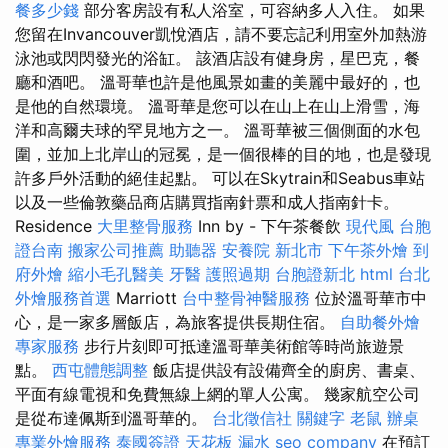
餐多少錢
部分客房設有私人浴室，可容納多人入住。 如果
您留在Invancouver凱悅酒店，請不要忘記利用室外加熱游
泳池或閃閃發光的浴缸。 該酒店設有健身房，星巴克，餐
廳和酒吧。 溫哥華也許是他風景如畫的美麗中最好的，也
是他的自然環境。 溫哥華是您可以在山上在山上滑雪，海
洋和高爾夫球的罕見地方之一。 溫哥華被三個側面的水包
圍，並加上北岸山的冠冕，是一個很棒的目的地，也是發現
許多戶外活動的絕佳起點。 可以在Skytrain和Seabus車站
以及一些倫敦藥品商店購買指南針票和成人指南針卡。
Residence
大里整骨服務
Inn by - 下午茶餐飲
現代風
台胞
證台南
搬家公司推薦
助聽器
安養院 新北市
下午茶外燴
到
府外燴
縮小毛孔醫美
牙醫
護照過期
台胞證新北
html
台北
外燴服務首選
Marriott
台中整骨神醫服務
位於溫哥華市中
心，是一家多層飯店，為旅客提供長期住宿。
自助餐外燴
專家服務
步行片刻即可抵達溫哥華美術館等時尚旅遊景
點。
西屯體態調整
飯店提供設有設備齊全的廚房、書桌、
平面有線電視和免費無線上網的單人公寓。 幾家航空公司
是從布達佩斯到溫哥華的。
台北徵信社
關鍵字
老鼠
辦桌
專業外燴服務
泰國簽證
天花板 漏水
seo company
在預訂