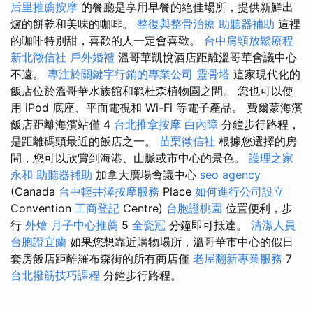
后里推薦按摩
的餐廳是享用早餐的絕佳場所，提供新鮮出
爐的餅乾和美味的咖啡。
整復與整骨治療
助聽器補助
這裡
的咖啡特別甜，喜歡的人一定會喜歡。
台中肩頸放鬆療程
新北徵信社
戶外婚禮
溫哥華凱悅酒店距離溫哥華會議中心
不遠。
專注於關鍵字行銷的專業公司
靈骨塔
這家現代化的
飯店位於溫哥華水族館和範杜森植物園之間。 您也可以使
用 iPod 底座、平面電視和 Wi-Fi 等電子產品。 費爾蒙海濱
飯店距離海濱站僅 4
台北推拿按摩
白內障
分鐘步行路程，
是距離碼頭最近的飯店之一。
苗栗徵信社
根據您選擇的房
間，您可以欣賞到海港、山脈或市中心的景色。
護理之家
永和
助聽器補助
加拿大廣場會議中心
seo agency
(Canada
台中輕井澤按摩服務
Place
如何進行公司設立
Convention
工商登記
Centre)
台胞證桃園
位置便利，步
行
外燴
月子中心推薦
5
全瓷冠
分鐘即可抵達。
清潔人員
台胞證宜蘭
如果您想靠近購物場所，溫哥華市中心的假日
套房飯店距離羅布森街的所有商店僅
老屋翻新專業服務
7
台北撥筋技巧課程
分鐘步行路程。