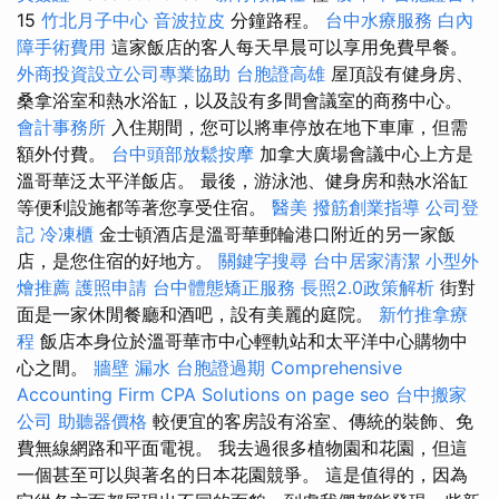
15
竹北月子中心
音波拉皮
分鐘路程。
台中水療服務
白內
障手術費用
這家飯店的客人每天早晨可以享用免費早餐。
外商投資設立公司專業協助
台胞證高雄
屋頂設有健身房、
桑拿浴室和熱水浴缸，以及設有多間會議室的商務中心。
會計事務所
入住期間，您可以將車停放在地下車庫，但需
額外付費。
台中頭部放鬆按摩
加拿大廣場會議中心上方是
溫哥華泛太平洋飯店。 最後，游泳池、健身房和熱水浴缸
等便利設施都等著您享受住宿。
醫美
撥筋創業指導
公司登
記
冷凍櫃
金士頓酒店是溫哥華郵輪港口附近的另一家飯
店，是您住宿的好地方。
關鍵字搜尋
台中居家清潔
小型外
燴推薦
護照申請
台中體態矯正服務
長照2.0政策解析
街對
面是一家休閒餐廳和酒吧，設有美麗的庭院。
新竹推拿療
程
飯店本身位於溫哥華市中心輕軌站和太平洋中心購物中
心之間。
牆壁 漏水
台胞證過期
Comprehensive
Accounting Firm CPA Solutions
on page seo
台中搬家
公司
助聽器價格
較便宜的客房設有浴室、傳統的裝飾、免
費無線網路和平面電視。 我去過很多植物園和花園，但這
一個甚至可以與著名的日本花園競爭。 這是值得的，因為