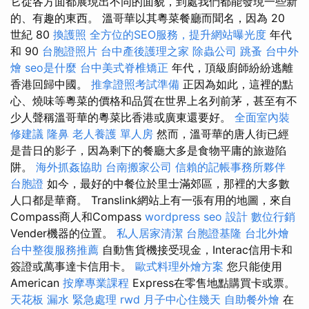
它從各方面都展現出不同的面貌，到處我們都能發現一些新
的、有趣的東西。 溫哥華以其粵菜餐廳而聞名，因為 20
世紀 80
換護照
全方位的SEO服務，提升網站曝光度
年代
和 90
台胞證照片
台中產後護理之家
除蟲公司
跳蚤
台中外
燴
seo是什麼
台中美式脊椎矯正
年代，頂級廚師紛紛逃離
香港回歸中國。
推拿證照考試準備
正因為如此，這裡的點
心、燒味等粵菜的價格和品質在世界上名列前茅，甚至有不
少人聲稱溫哥華的粵菜比香港或廣東還要好。
全面室內裝
修建議
隆鼻
老人養護 單人房
然而，溫哥華的唐人街已經
是昔日的影子，因為剩下的餐廳大多是食物平庸的旅遊陷
阱。
海外抓姦協助
台南搬家公司
信賴的記帳事務所夥伴
台胞證
如今，最好的中餐位於里士滿郊區，那裡的大多數
人口都是華裔。 Translink網站上有一張有用的地圖，來自
Compass商人和Compass
wordpress seo
設計
數位行銷
Vender機器的位置。
私人居家清潔
台胞證基隆
台北外燴
台中整復服務推薦
自動售貨機接受現金，Interac信用卡和
簽證或萬事達卡信用卡。
歐式料理外燴方案
您只能使用
American
按摩專業課程
Express在零售地點購買卡或票。
天花板 漏水 緊急處理
rwd
月子中心住幾天
自助餐外燴
在