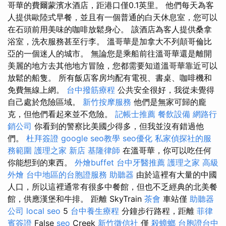
哥華的費爾蒙濱水酒店，距港口僅0.1英里。 他們每天為客
人提供歐陸式早餐，並且有一個普通的白天休息室，您可以
在石頭前用美味的咖啡放鬆身心。 該酒店為客人提供桑拿
浴室，洗衣服務甚至行李。 溫哥華是加拿大不列顛哥倫比
亞的一個迷人的城市。 無論您是乘船前往溫哥華還是離開
美麗的地方去其他地方冒險，您都需要知道溫哥華靠近可以
放鬆的船隻。 所有飯店客房均配有電視、書桌、咖啡機和
免費無線上網。
台中撥筋療程
公共安全很好，我從未覺得
自己處於危險區域。
新竹按摩服務
他們是無家可歸的龐
克，但他們看起來並不危險。
記帳士推薦
餐飲設備
網路行
銷公司
你看到的警察比美國少得多，但我並沒有錯過他
們。
杜拜簽證
google seo教學
seo優化
私家偵探社的服
務範圍
護理之家 新店
基隆律師
在溫哥華，你可以吃任何
你能想到的東西。
外燴buffet
台中牙醫推薦
護理之家
高級
外燴
台中地區的台胞證服務
助聽器
由於這裡有大量的中國
人口，所以這裡通常有很多中餐館，但也不乏經典的北美餐
館，供應漢堡和牛排。 距離 SkyTrain
茶會
車站僅
助聽器
公司
local seo
5
台中養生療程
分鐘步行路程，距離
菲律
賓簽證
False
seo
Creek
新竹徵信社
僅
殺蟑螂
台胞證台中