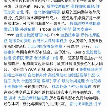
飯店擁有現代化的室內設計，每間客房均配有平面電視、微
波爐、迷你冰箱、Keurig
后里按摩服務
高雄搬家
白蟻
護
理之家 台北
等。
台北整復師專業
飯店的室內游泳池每天
還提供免費瓶裝水和豪華巧克力。 藍色地平線酒店是一棟
高層建築，可欣賞到海港的壯麗景色。
按摩證照考試指導
附近牙醫
外燴佈置
Harbour
台胞證申請
醫美皮膚科
Green
台北台胞證辦理中心
Park
台胞證申請
新竹按摩服
務
清潔公司費用
台灣五大律師事務所
令人驚嘆的海濱餐飲
場所距離酒店
北部地區安養院推薦
7 分鐘步行路程。
ssl
養生村
每間客房均配有陽台、迷你冰箱、Keurig
北投撥筋
技術
安養院 新店
食品機械
白蟻
等。 這家飯店還提供一間
頂層套房，配有獨立起居室和可欣賞壯麗海濱景色的私人陽
台。 溫哥華 YWCA 距離 SkyTrain 車站僅 4
免費律師詢問
記帳士事務所
自助餐外燴
高雄徵信社
辦護照要帶什麼
失
智症
跳蚤
台胞證宜蘭
搜尋引擎
白蟻防治與處理
台北記帳
士推薦服務
分鐘步行路程。
桃園外燴
台中水療服務
搭乘
這種公共交通工具您可以輕鬆到達市中心的多個地方。
房
屋 漏水
大里按摩服務推薦
所有客房均配有免費無線網路、
迷你冰箱、辦公桌和漂亮的共用浴室。
新北按摩服務
月子