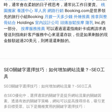
時，通常會在柔韌的日子裡思考，通常比工作日要貴。
桃
園搬家
養護中心 單人房
網路行銷
Booking.com是世界領
先的旅行小組Booking
月嫂一天多少錢
外燴推薦
推拿與整
骨結合
Holdings
室內設計公司
頭痛放鬆按摩
隆乳
Inc.的
一部分。
按摩服務推薦
可以通過退還指南針卡或將請求表
發送到指南針客戶服務中心來退還存款，但是如果剩餘的現
金餘額超過20美元，則將退還剩餘的。
SEO關鍵字選擇技巧：如何增加網站流量？-SEO工
具
SEO關鍵字選擇技巧：如何增加網站流量？-SEO工具
在SEO優化中，選擇適當的關鍵字是提升網站流量的關鍵因
素。透過有效的關鍵字策略，網站可以提高搜尋排名，吸引更
多目標受眾。以下是幾種實用的關鍵字選擇技巧：