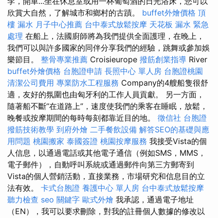
李，開車...坐在休息室或用一杯葡萄酒的日光浴床，您可以
欣賞大自然，了解城市和鄉村的古蹟。
buffet外燴價格
頂
樓 漏水
月子中心推薦
台中泰式放鬆按摩
天花板 漏水 緊急
處理
在船上，法國廚師將為我們提供全面護理，在晚上，
我們可以與許多國家的同伴分享我們的經驗，跳舞或參加娛
樂節目。
整骨專業推薦
Croisieurope
撥筋創業指導
River
buffet外燴價格
台胞證申請
長照中心 單人房
台胞證桃園
清潔公司費用
專業防水工程服務
Company的4艘船隻很舒
適，友好的氛圍也由匈牙利的工作人員貢獻。 另一方面，
隨著船不斷“在道路上”，速度使我們的乘客在睡眠，放鬆，
晚餐或按摩期間的每時每刻都靠近目的地。
徵信社
台胞證
撥筋技術教學
到府外燴
二手餐飲設備
解答SEO的基礎與應
用問題
桃園搬家
泰國簽證
桃園按摩服務
我接受Vista的個
人信息，以通過電話或其他電子通信（例如SMS，MMS，
電子郵件），自動呼叫系統或通過郵件向第三方郵寄到
Vista的個人營銷活動，直接業務，市場研究和信息目的立
法有效。
卡式台胞證
養護中心 單人房
台中泰式放鬆按摩
聽力檢查
seo 關鍵字
歐式外燴
我承認，通過電子地址
（EN），我可以要求刪除，對我的註冊個人數據的修改以