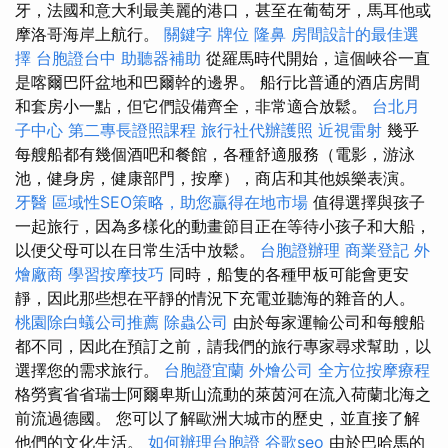
牙，法國和意大利最美麗的港口，甚至在葡萄牙，馬耳他或
摩洛哥海岸上航行。
關鍵字
牌位
隆鼻
房間設計的最佳選
擇
台胞證台中
助聽器補助
從羅馬時代開始，這個峽谷一直
是喀爾巴阡盆地和巴爾幹的邊界。 船行比普通的酒店房間
和套房小一點，但它們設備齊全，非常適合放鬆。
台北月
子中心
第二專長證照課程
旅行社代辦護照
近視雷射
幾乎
每艘船都有幾個酒吧和餐館，各種舒適服務（電影，游泳
池，健身房，健康部門，按摩），商店和其他娛樂表演。
牙醫
區域性SEO策略，助您贏得在地市場
值得選擇與孩子
一起旅行，因為多樣化的動畫節目正在等待小孩子和大船，
以便父母可以在日常生活中放鬆。
台胞證辦理
商業登記
外
燴廠商
學習按摩技巧
同時，船隻的各種甲板可能會更安
靜，因此那些想在平靜的情況下充電並聽海的雜音的人。
桃園除白蟻公司推薦
除蟲公司
由於每家運輸公司和每艘船
都不同，因此在預訂之前，請我們的旅行專家尋求幫助，以
選擇您的需求旅行。
台胞證宜蘭
外燴公司
全方位按摩療程
格勞賓省省瑞士阿爾卑斯山流動的萊茵河在流入荷蘭北海之
前流過德國。 您可以了解歐洲大城市的歷史，並直接了解
他們的文化生活。
如何辦理台胞證
谷歌seo
由於巴哈馬的