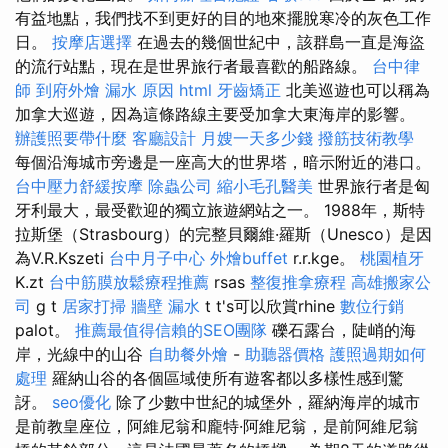
有益地點，我們找不到更好的目的地來擺脫寒冷的灰色工作
日。
按摩店選擇
在過去的幾個世紀中，該群島一直是海盜
的流行站點，現在是世界旅行者最喜歡的船路線。
台中律
師
到府外燴
漏水 原因
html
牙齒矯正
北美巡遊也可以稱為
加拿大巡遊，因為這條路線主要受加拿大東海岸的影響。
辦護照要帶什麼
客廳設計
月嫂一天多少錢
撥筋技術教學
每個沿海城市旁邊是一座高大的世界塔，暗示附近的港口。
台中壓力舒緩按摩
除蟲公司
縮小毛孔醫美
世界旅行者是匈
牙利最大，最受歡迎的獨立旅遊網站之一。 1988年，斯特
拉斯堡（Strasbourg）的完整貝爾維·羅斯（Unesco）是因
為V.R.Kszeti
台中月子中心
外燴buffet
r.r.kge。
桃園植牙
K.zt
台中筋膜放鬆療程推薦
rsas
整復推拿療程
高雄搬家公
司
g t
居家打掃
牆壁 漏水
t t's可以欣賞rhine
數位行銷
palot。
推薦最值得信賴的SEO團隊
礫石露台，陡峭的海
岸，光線中的山谷
自助餐外燴
-
助聽器價格
護照過期如何
處理
羅納山谷的各個區域使所有遊客都以多樣性感到驚
訝。
seo優化
除了少數中世紀的城堡外，羅納海岸的城市
是前教皇座位，阿維尼翁和龐特·阿維尼翁，是前阿維尼翁