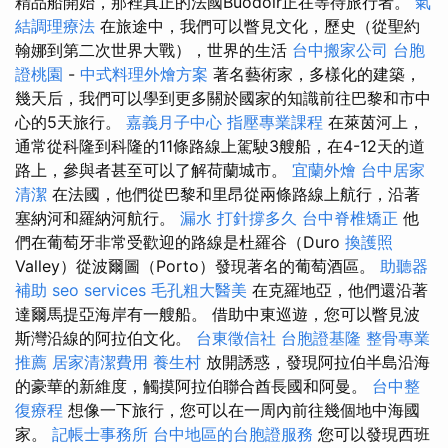
精品船開始，那裡真正的法國Buodoir正在等待旅行者。
氣
結調理療法
在旅途中，我們可以瞥見文化，歷史（從聖約
翰娜到第二次世界大戰），世界的生活
台中搬家公司
台胞
證桃園
-
中式料理外燴方案
著名藝術家，多樣化的建築，
幾天后，我們可以學到更多關於國家的知識前往巴黎和市中
心的5天旅行。
嘉義月子中心
指壓專業課程
在萊茵河上，
通常從科隆到科隆的11條路線上駕駛3艘船，在4-12天的道
路上，參與者甚至可以了解荷蘭城市。
宜蘭外燴
台中居家
清潔
在法國，他們從巴黎和里昂從兩條路線上航行，沿著
塞納河和羅納河航行。
漏水 打針撐多久
台中脊椎矯正
他
們在葡萄牙非常受歡迎的路線是杜羅谷（Duro
換護照
Valley）從波爾圖（Porto）發現著名的葡萄酒區。
助聽器
補助
seo services
毛孔粗大醫美
在克羅地亞，他們還沿著
達爾馬提亞海岸有一艘船。 借助中東巡遊，您可以瞥見波
斯灣沿線的阿拉伯文化。
台東徵信社
台胞證基隆
整骨專業
推薦
居家清潔費用
養生村
放開誘惑，發現阿拉伯半島沿海
的豪華的新維度，觸摸阿拉伯聯合酋長國和阿曼。
台中整
復療程
想像一下旅行，您可以在一周內前往幾個地中海國
家。
記帳士事務所
台中地區的台胞證服務
您可以發現西班