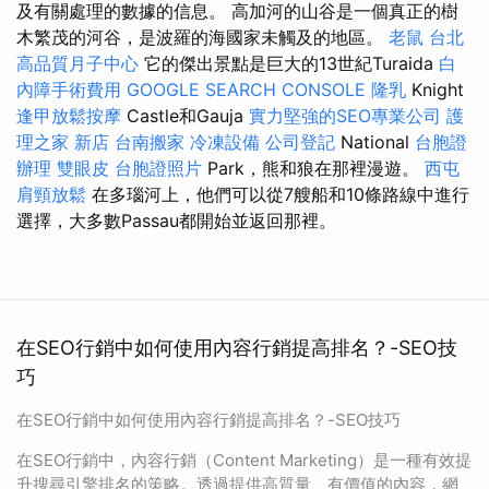
及有關處理的數據的信息。 高加河的山谷是一個真正的樹
木繁茂的河谷，是波羅的海國家未觸及的地區。
老鼠
台北
高品質月子中心
它的傑出景點是巨大的13世紀Turaida
白
內障手術費用
GOOGLE SEARCH CONSOLE
隆乳
Knight
逢甲放鬆按摩
Castle和Gauja
實力堅強的SEO專業公司
護
理之家 新店
台南搬家
冷凍設備
公司登記
National
台胞證
辦理
雙眼皮
台胞證照片
Park，熊和狼在那裡漫遊。
西屯
肩頸放鬆
在多瑙河上，他們可以從7艘船和10條路線中進行
選擇，大多數Passau都開始並返回那裡。
在SEO行銷中如何使用內容行銷提高排名？-SEO技
巧
在SEO行銷中如何使用內容行銷提高排名？-SEO技巧
在SEO行銷中，內容行銷（Content Marketing）是一種有效提
升搜尋引擎排名的策略。透過提供高質量、有價值的內容，網