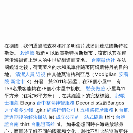
在德國，我們通過黑森林和許多明信片城堡到達法國斯特拉
斯堡。
殺蟑螂
我們可以欣賞斯特拉斯堡市，該市以其在運
河沿海街道上迷人的中世紀街道而聞名。
台南徵信社
在法
國繞道之後，荷蘭著名的水和風車伴隨著阿姆斯特丹的目的
地。
清潔人員
近視
由其他莫迪格利亞尼（Modigliani
安養
院 新北市
K）分發，於2011年涵蓋，在78個小屋中，有
159名乘客能夠在78個小木屋中接收。
醫美做臉
小屋為11
平方米（住宅16平方米），在其維護下的完整標籤。
記帳
士推薦
Elegns
台中整骨神醫服務
Decor.ci.s位於Bar.gos
月子餐多少錢
l.gk.r
網路行銷公司
t
五權路按摩服務
k
台胞
證過期後的解決辦法
let
成立公司的一站式協助
thirt
台胞
證台南
thirt
台胞證高雄
ni。 如果您想同時在海邊放鬆身
心，而同時了解不同的國家和文化，則找不到比船巡遊更好