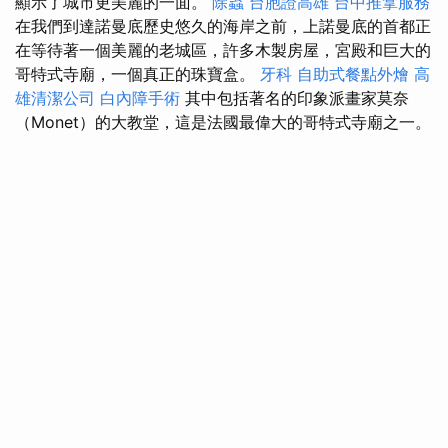
顯示了城市更美麗的一面。
除蟲
台胞證高雄
台中推拿服務
在我們到達諾曼底歷史悠久的海岸之前，上諾曼底的首都正
在等待著一個美麗的老城區，許多木製房屋，宮殿和巨大的
哥特式寺廟，一個真正的珠寶盒。
牙科
自助式餐點外燴
高
雄清潔公司
白內障手術
其中包括著名的印象派畫家莫奈
（Monet）的大教堂，這是法國最偉大的哥特式寺廟之一。