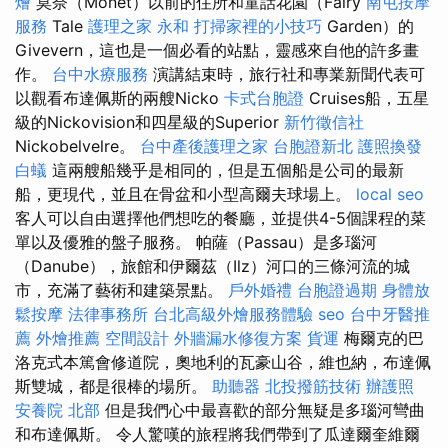
燴
莫奈（Monet）以前的住所和童話花園（Fairy
南屯按摩
服務
Tale
護理之家 永和
打掃家裡的小技巧
Garden）的
Givevern，這也是一個必看的站點，靈感來自他的許多畫
作。
台中水療服務
演講結束時，旅行社和專業新聞代表可
以觀看布達佩斯的兩艘Nicko
卡式台胞證
Cruises船，五星
級的Nickovision和四星級的Superior
新竹徵信社
Nickobelvelre。
台中產後護理之家
台胞證新北
護照換發
白蟻
這兩艘船幾乎是相同的，但是五個船是公司的最新
船，更現代，並且在骨盆和小型高爾夫球場上。
local seo
客人可以自由選擇他們想吃的餐廳，並提供4-5個課程的菜
單以及優雅的盤子服務。 帕薩（Passau）是多瑙河
（Danube），旅館和伊爾茲（Ilz）河口的三條河流的城
市，充滿了藝術和建築景點。
戶外婚禮
台胞證過期
身體放
鬆按摩
法律事務所
台北高級外燴服務體驗
seo
台中牙醫推
薦
外燴推薦
空間設計
外牆漏水修復方案
貨運
梅爾克的巴
洛克式本篤會修道院，奧地利的瓦豪山谷，維也納，布達佩
斯雙城，都是很棒的場所。
助聽器
北投撥筋技術
辦護照
安養院 北部
但是我們心中最喜歡的部分無疑是多瑙河彎曲
和布達佩斯。 令人驚嘆的旅程將我們帶到了瓜達爾奎維爾