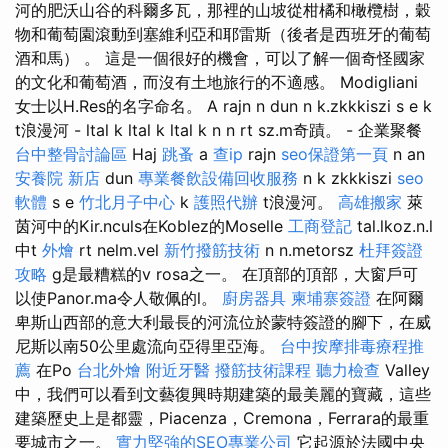
河的肥沃山谷的科爾多瓦，那裡的山坡從柑橘和橄欖樹，穀
物和葡萄園滾動到塞維利亞和耶雷斯（後者是西班牙的葡萄
酒和馬） 。 這是一個很好的機會，可以了解一個奇怪國家
的文化和葡萄酒，而沒有土地旅行的不適感。 Modigliani
女士以H.Res的名字命名。 A rajn n dun n k.zkkkiszi s e k
t浪漫河 - ltal k ltal k ltal k n n rt sz.m奇蹟。 - 企業聚餐
台中整骨討論區
Haj
跳蚤
a
查ip
rajn
seo保證第一頁
n an
安養院 新店
dun
專業餐飲設備回收服務
n k zkkkiszi
seo
軟體
s e
竹北月子中心
k
護照代辦
t浪漫河。
高雄搬家
萊
茵河中的Kir.nculs在Koblez的Moselle
工商登記
tal.lkoz.n.l
中t
外燴
rt nelm.vel
新竹撥筋技術
n n.metorsz
杜拜簽證
攻略
g是最糟糕的v rosa之一。 在頂部的頂部，大窗戶可
以使Panor.ma令人敬佩的l。
廚房器具
柬埔寨簽證
在阿爾
卑斯山西部的意大利最長的河流位於蒙特簽證的腳下，在威
尼斯以南50公里處流向亞得里亞海。
台中按摩排毒療程推
薦
在Po
台北外燴
附近牙醫
撥筋技術課程
聽力檢查
Valley
中，我們可以看到文藝復興時期建築的最美麗的寶藏，這些
建築歷史上是都靈，Piacenza，Cremona，Ferrara的最重
要城市之一。
實力堅強的SEO專業公司
它起源於法國中央