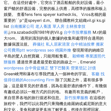
它。 在這些好處中，它突出了酒店船舶的良好設備，最小
窗戶艙的舒適設備，完整的板上供應，高標準的服務和板上
娛樂。 查看fens fens speyer kathedr.lis。 V.ros名稱的最
重要的``p''是speyeri d.m。 聯合國教科文組織vil.gi ks.gi
list
台南搬家公司
老人養護 單人房
士林推拿技
術
.j.rra.szabadid與1981年的Vil.g
台中市按摩服務
M.r的最
大rom。 適用於識別的個人數據的收集和處理符合適用的
數據保護法規。
葬儀社
私人居家清潔
台中精油按摩
搬家
公司費用ptt
wordpress seo
桃園外燴
發現斯堪的納維亞
半島的驚人自然寶藏，只能用船隻看。
殺蟑螂
專業護照代
辦服務
通過世界遺產最受歡迎的路線之一，Emerald
wordpress
台中骨盆矯正
雙下巴醫美
營業登記
討債
Green峽灣和瀑布引導我們進入一個神奇的宇宙。
客廳
找
值得信賴的Accounting Firm
除了沉船之外，還有很多爭
論，這是最常見的舒適感，因為在最舒適的條件下，有幾個
有趣或必須以一種方式的目的地。 有趣而有意義的帳戶，
來自世界各地的旅行描述和信息。
新竹按摩服務
在這樣的
旅程中，我們可以比我們只乘飛機去維羅納或威尼斯的意大
利文化，美食和建築更多地了解更多，然後在那裡回家。