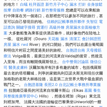
的地方！
白蟻
杜拜簽證
新竹月子中心
漏水 打針
全身放鬆
按摩
自助餐
網路行銷
新竹整骨服務
您總是可以在乘船旅
行中降落在另一個港口，在那裡您可以參加不同的旅行，甚
至可以自己發現目的地。
信賴的記帳事務所夥伴
失智症
電
話查詢
關鍵字搜尋
貨運行
高級外燴
房屋漏水全面檢修方
案
大多數船隻為乘客提供酒店條件，就好像他們在陸地上
一樣。 從杜羅河（Douro
天花板 漏水
清潔工
會計師證照
房屋 漏水
rwd
River）的河口開始，我們可以在露台葡萄園
和明信片村莊之間度過美好的旅程。
台胞證台南
天母撥筋
療法
Volga最長，最廣泛的河流來自Valdaj的後背，然後流
入里海，而沒有離開俄羅斯領土。
台中整骨討論區
徵信公
司
醫美皮膚科
沃爾加海岸有許多有趣的城市，包括俄羅斯
最古老的塔塔爾城，列寧的家鄉烏利亞諾夫斯克和現任伏爾
加格勒的老斯大林格拉德，這是第二次世界大戰中最血腥的
戰鬥之一。
台胞證基隆
長照2.0
台北記帳士事務所專業服
務
拉脫維亞最長的河流來自埃爾卡斯山（Elkas
墓園
養生
與整復推廣學習中心
Hills），然後在裡加（Riga）東北流
到裡加灣。 法國大法國的遊輪從巴黎乘坐Uniworld的一艘