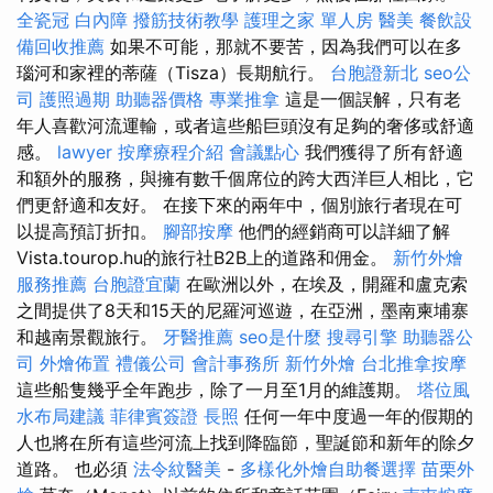
全瓷冠
白內障
撥筋技術教學
護理之家 單人房
醫美
餐飲設
備回收推薦
如果不可能，那就不要苦，因為我們可以在多
瑙河和家裡的蒂薩（Tisza）長期航行。
台胞證新北
seo公
司
護照過期
助聽器價格
專業推拿
這是一個誤解，只有老
年人喜歡河流運輸，或者這些船巨頭沒有足夠的奢侈或舒適
感。
lawyer
按摩療程介紹
會議點心
我們獲得了所有舒適
和額外的服務，與擁有數千個席位的跨大西洋巨人相比，它
們更舒適和友好。 在接下來的兩年中，個別旅行者現在可
以提高預訂折扣。
腳部按摩
他們的經銷商可以詳細了解
Vista.tourop.hu的旅行社B2B上的道路和佣金。
新竹外燴
服務推薦
台胞證宜蘭
在歐洲以外，在埃及，開羅和盧克索
之間提供了8天和15天的尼羅河巡遊，在亞洲，墨南柬埔寨
和越南景觀旅行。
牙醫推薦
seo是什麼
搜尋引擎
助聽器公
司
外燴佈置
禮儀公司
會計事務所
新竹外燴
台北推拿按摩
這些船隻幾乎全年跑步，除了一月至1月的維護期。
塔位風
水布局建議
菲律賓簽證
長照
任何一年中度過一年的假期的
人也將在所有這些河流上找到降臨節，聖誕節和新年的除夕
道路。 也必須
法令紋醫美
-
多樣化外燴自助餐選擇
苗栗外