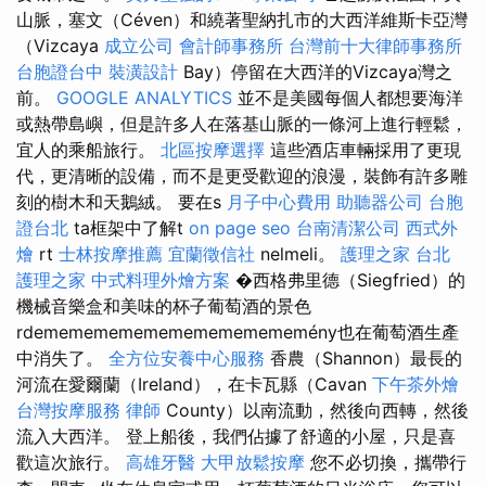
山脈，塞文（Céven）和繞著聖納扎市的大西洋維斯卡亞灣
（Vizcaya
成立公司
會計師事務所
台灣前十大律師事務所
台胞證台中
裝潢設計
Bay）停留在大西洋的Vizcaya灣之
前。
GOOGLE ANALYTICS
並不是美國每個人都想要海洋
或熱帶島嶼，但是許多人在落基山脈的一條河上進行輕鬆，
宜人的乘船旅行。
北區按摩選擇
這些酒店車輛採用了更現
代，更清晰的設備，而不是更受歡迎的浪漫，裝飾有許多雕
刻的樹木和天鵝絨。 要在s
月子中心費用
助聽器公司
台胞
證台北
ta框架中了解t
on page seo
台南清潔公司
西式外
燴
rt
士林按摩推薦
宜蘭徵信社
nelmeli。
護理之家 台北
護理之家
中式料理外燴方案
�西格弗里德（Siegfried）的
機械音樂盒和美味的杯子葡萄酒的景色
rdemememememememememememény也在葡萄酒生產
中消失了。
全方位安養中心服務
香農（Shannon）最長的
河流在愛爾蘭（Ireland），在卡瓦縣（Cavan
下午茶外燴
台灣按摩服務
律師
County）以南流動，然後向西轉，然後
流入大西洋。 登上船後，我們佔據了舒適的小屋，只是喜
歡這次旅行。
高雄牙醫
大甲放鬆按摩
您不必切換，攜帶行