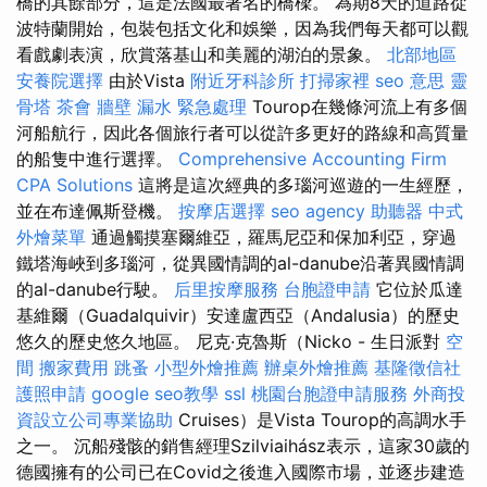
橋的其餘部分，這是法國最著名的橋樑。 為期8天的道路從
波特蘭開始，包裝包括文化和娛樂，因為我們每天都可以觀
看戲劇表演，欣賞落基山和美麗的湖泊的景象。
北部地區
安養院選擇
由於Vista
附近牙科診所
打掃家裡
seo 意思
靈
骨塔
茶會
牆壁 漏水 緊急處理
Tourop在幾條河流上有多個
河船航行，因此各個旅行者可以從許多更好的路線和高質量
的船隻中進行選擇。
Comprehensive Accounting Firm
CPA Solutions
這將是這次經典的多瑙河巡遊的一生經歷，
並在布達佩斯登機。
按摩店選擇
seo agency
助聽器
中式
外燴菜單
通過觸摸塞爾維亞，羅馬尼亞和保加利亞，穿過
鐵塔海峽到多瑙河，從異國情調的al-danube沿著異國情調
的al-danube行駛。
后里按摩服務
台胞證申請
它位於瓜達
基維爾（Guadalquivir）安達盧西亞（Andalusia）的歷史
悠久的歷史悠久地區。 尼克·克魯斯（Nicko - 生日派對
空
間
搬家費用
跳蚤
小型外燴推薦
辦桌外燴推薦
基隆徵信社
護照申請
google seo教學
ssl
桃園台胞證申請服務
外商投
資設立公司專業協助
Cruises）是Vista Tourop的高調水手
之一。 沉船殘骸的銷售經理Szilviaihász表示，這家30歲的
德國擁有的公司已在Covid之後進入國際市場，並逐步建造