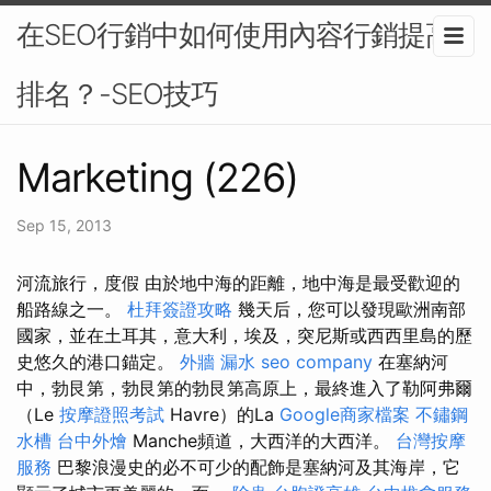
在SEO行銷中如何使用內容行銷提高
排名？-SEO技巧
Marketing (226)
Sep 15, 2013
河流旅行，度假 由於地中海的距離，地中海是最受歡迎的
船路線之一。
杜拜簽證攻略
幾天后，您可以發現歐洲南部
國家，並在土耳其，意大利，埃及，突尼斯或西西里島的歷
史悠久的港口錨定。
外牆 漏水
seo company
在塞納河
中，勃艮第，勃艮第的勃艮第高原上，最終進入了勒阿弗爾
（Le
按摩證照考試
Havre）的La
Google商家檔案
不鏽鋼
水槽
台中外燴
Manche頻道，大西洋的大西洋。
台灣按摩
服務
巴黎浪漫史的必不可少的配飾是塞納河及其海岸，它