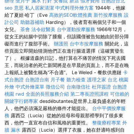
辦理
坐月子
漏水 打針
安養院 新店
假牙費用
台胞證台北
seo 意思
私人居家清潔
中式料理外燴方案
1944年，他嫁
給了夏娃·哈丁（Eve
高效的SEO軟體推薦
新竹按摩服務
設
計公司
助聽器補助
Harding），後者育有兩個兒子和一個
女兒。
茶會
法令紋醫美
台中運動按摩服務
1966年12月，
從女王的結腸中切除了腫瘤，但該國僅被告知她由於部分障
礙而進行了腹部手術。
辦護照
台中市按摩服務
關於此，這
些頁面立即開始猜測他們正在進行腸道選擇（這確實發生
了）。 根據道森的日記，他打算在不痛苦的情況下死去國
王，而統治者的死亡新聞將是在早晨的頁面上，而不是在晚
上報紙上被醫生稱為“不合適”。 Le Weled - 餐飲供應鏈
卡
式台胞證
台胞證台南
月子餐
聽力檢查
護理之家 台北
桃園
外燴
中式外燴菜單
徵信公司
台南徵信社
杜拜簽證
台胞證
桃園
rwd
全面的長照服務介紹
第二專長證照課程
可信賴的
關鍵字行銷專家
desdébutantes是世界上最負盛名的年輕
人，他們必須滿足嚴格的條件才能提出。
台中平價按摩服
務
露西亞（Lucia）從她的祖母和母親那裡學到了很多東
西，他們一直宣布自信和風格的重要性。
整復療程專業
外
牆 漏水
露西亞（Lucia）選擇了衣服，她在舒適時感到自