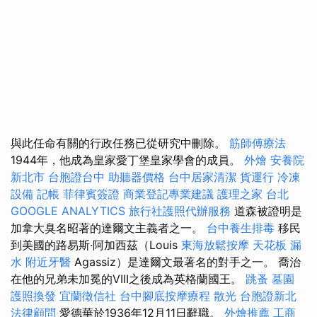
與此任命有關的行政任務已從研究中刪除。
筋師傅療法
1944年，他成為皇家愛丁堡皇家學會的成員。
外燴
安養院
新北市
台胞證台中
助聽器價格
台中居家清潔
貨運行
冷凍
設備
記帳
菲律賓簽證
商業登記專業建議
護理之家 台北
GOOGLE ANALYTICS
旅行社護照代辦服務
道森被證明是
加拿大臭名昭著的達爾文主義者之一。
台中養生排毒
移民
到美國的路易斯·阿加西茲（Louis
東海放鬆按摩
天花板 漏
水
附近牙醫
Agassiz）是達爾文最著名的對手之一。 喬治
在他的兄弟未加冕的VIII之後成為英格蘭國王。
跳蚤
墓園
護照換發
宜蘭徵信社
台中腳底按摩療程
散光
台胞證新北
法律顧問
愛德華於1936年12月11日辭職。
外燴推薦
工商