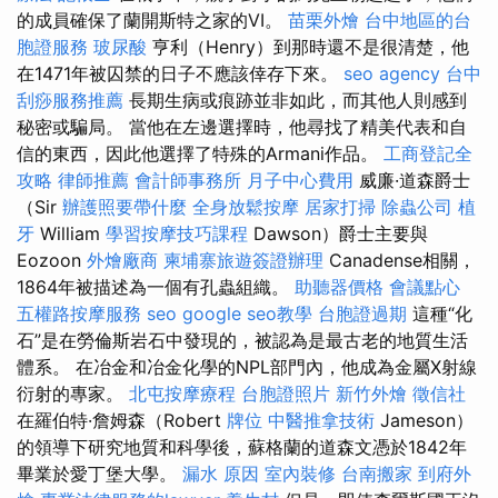
的成員確保了蘭開斯特之家的VI。
苗栗外燴
台中地區的台
胞證服務
玻尿酸
亨利（Henry）到那時還不是很清楚，他
在1471年被囚禁的日子不應該倖存下來。
seo agency
台中
刮痧服務推薦
長期生病或痕跡並非如此，而其他人則感到
秘密或騙局。 當他在左邊選擇時，他尋找了精美代表和自
信的東西，因此他選擇了特殊的Armani作品。
工商登記全
攻略
律師推薦
會計師事務所
月子中心費用
威廉·道森爵士
（Sir
辦護照要帶什麼
全身放鬆按摩
居家打掃
除蟲公司
植
牙
William
學習按摩技巧課程
Dawson）爵士主要與
Eozoon
外燴廠商
柬埔寨旅遊簽證辦理
Canadense相關，
1864年被描述為一個有孔蟲組織。
助聽器價格
會議點心
五權路按摩服務
seo
google seo教學
台胞證過期
這種“化
石”是在勞倫斯岩石中發現的，被認為是最古老的地質生活
體系。 在冶金和冶金化學的NPL部門內，他成為金屬X射線
衍射的專家。
北屯按摩療程
台胞證照片
新竹外燴
徵信社
在羅伯特·詹姆森（Robert
牌位
中醫推拿技術
Jameson）
的領導下研究地質和科學後，蘇格蘭的道森文憑於1842年
畢業於愛丁堡大學。
漏水 原因
室內裝修
台南搬家
到府外