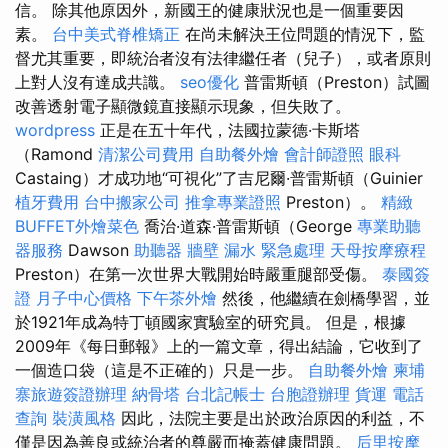
信。 除其他原因外，新國王的健康狀況也是一個重要因
素。
台中美式脊椎矯正
在尚未解決王位問題的情況下，監
督尤其重要，即統治者沒有法律繼任者（兒子），或者原則
上對人沒有達成共識。
seo優化
普雷斯頓（Preston）試圖
改善透射電子顯微鏡直接顯示現象，但失敗了。
wordpress
正是在五十年代，法國拉蒙德·卡斯塔
（Ramond
清潔公司費用
自助餐外燴
會計師證照
眼科
Castaing）才成功地“可視化”了吉尼爾·普雷斯頓（Guinier
植牙費用
台中搬家公司
推拿專業證照
Preston）。
精緻
BUFFET外燴菜色
喬治·道森·普雷斯頓（George
專業助聽
器服務
Dawson
助聽器
牆壁 漏水 緊急處理
天母按摩療程
Preston）在第一次世界大戰開始時嚴重腿部受傷。
泰國簽
證
月子中心價格
下午茶外燴
然後，他繼續在劍橋學習，並
於1921年成為特丁頓國家實驗室的研究員。 但是，根據
2009年《每日郵報》上的一篇文章，得出結論，它收到了
一個造口袋（這是不正確的）只是一步。
自助餐外燴
柬埔
寨旅遊簽證辦理
納骨塔
台北記帳士
台胞證辦理
貨運
電話
查詢
裝潢風格
因此，法院主要是出於政治原因的利益，不
僅是因為善良或統治者的尊嚴而掩蓋健康問題。
后里按摩