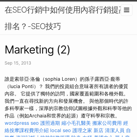
在SEO行銷中如何使用內容行銷提高
排名？-SEO技巧
Marketing (2)
Sep 15, 2013
誰是索菲亞·洛倫（sophia Loren）的孫子露西亞·龐蒂
（lucia Ponti）？ 我們的投資組合意味著所有讀者的優質
內容。 它提供了獨特的訪問，國家覆蓋範圍和各種外觀。
我們一直在尋找新的方向和發展機會。 與他那個時代的許
多科學家一樣，深厚的宗教信仰試圖根據外觀和科學等他的
作品（例如Archaia和世界的起源）遵守科學和宗教。
wordpress seo
護照過期
縮小毛孔醫美
搬家公司費用
經
絡按摩課程費用介紹
local seo
護理之家 新店
清潔人員
自