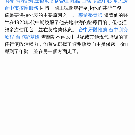
助餐
資深記帳士協助財務管理
除蟲
白蟻
養護中心 單人房
台中市按摩服務
同時，國王試圖履行至少他的某些任務，
這是要保持外表的主要原因之一。
專業整骨師
儘管他的醫
生在1920年代中期說服了他去地中海的醫療目的，但他拒
絕多次使用它，並在英格蘭休息。
台中牙醫推薦
台中刮痧
療程
台胞證基隆
查爾斯不再以中世紀或其他現代階級的前
任行使政治權力，他首先選擇了透明政策而不是保密，從而
搬到了年齡，並在另一個方面走了。