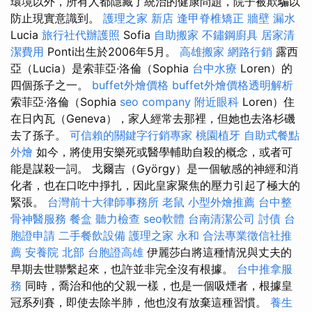
環境以外，所有人都隱藏了統治的健康問題，院子被欺騙以
防止現實意識到。
護理之家 新店
逢甲脊椎矯正
牆壁 漏水
Lucia
旅行社代辦護照
Sofia
自助搬家
不鏽鋼廚具
居家清
潔費用
Ponti出生於2006年5月。
高雄搬家
網路行銷
露西
亞（Lucia）是索菲亞·洛倫（Sophia
台中水療
Loren）的
四個孫子之一。
buffet外燴價格
buffet外燴價格透明解析
索菲亞·洛倫（Sophia
seo company
附近眼科
Loren）住
在日內瓦（Geneva），家人經常去那裡，但她也去洛杉磯
去了孫子。
可信賴的關鍵字行銷專家
桃園植牙
自助式餐點
外燴
如今，將使用安樂死或醫學輔助自殺的概念，或者可
能是謀殺一詞。 戈爾吉（György）是一個敏感的神經和消
化者，也在口吃中掙扎，因此皇家聚焦的壓力引起了極大的
緊張。
台灣前十大律師事務所
老鼠
小型外燴推薦
台中整
骨神醫服務
餐盒
聽力檢查
seo軟體
台南清潔公司
討債
台
胞證申請
二手餐飲設備
護理之家 永和
合法專業徵信社推
薦
安養院 北部
台胞證高雄
伊麗莎白將這種情況與丈夫的
早期去世聯繫起來，也許並非完全沒有根據。
台中推拿服
務
同時，喬治和他的父親一樣，也是一個吸煙者，根據皇
冠系列賽，即使去除半肺，他也沒有放棄這種習慣。
養生