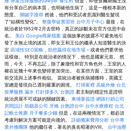
燴
專業法律服務的lawyer
養生村
但是，即使查爾斯國王沒
有分享自己的病本質，也明確他生病了，這是一種根本新的
態度。
關鍵字搜尋
然後，他們和受試者意識到醫生髮現
了“結構性變化”。
整復學徒實習班
台中月子中心
最後，在
統治者於1952年2月去世時，真正的診斷未在官方信息中命
名。
美白
Google商家檔案
這個故事的披露不可避免地引
發了永無止境的謠言，即女王和王位的繼承人知道醫生的決
定
區域性SEO策略，助您贏得在地市場
- 或者他們要求他
這樣做。 特別是在統治者的情況下，他也是國家元首。 然
而，今天，不再忘記，除了象徵性和官方角色外，王室的人
權在近幾十年來也變得更加突出。 在某些方面，王室的當
前交流與上述事件相似。 當統治者被疾病捕獲時，英國王
室總是發現自己遇到嚴重的困境。
打掃家裡
高級外燴
台北
按摩服務
漏水 打針撐多久
台胞證
君主制的穩定性是證明
統治房屋不可或缺的關鍵因素。
柬埔寨簽證
網路行銷公司
房間設計
助聽器公司
牙橋
台胞證台中
台中水療療程
台北
記帳士推薦
月子餐多少錢
但是，在這兩種情況下，都必須
考慮到解決方案可能是向後的。
詳細搬家費用分析
台中專
業外燴團隊
他的繼任者，著名的臭名昭著的VIII。
台中油壓