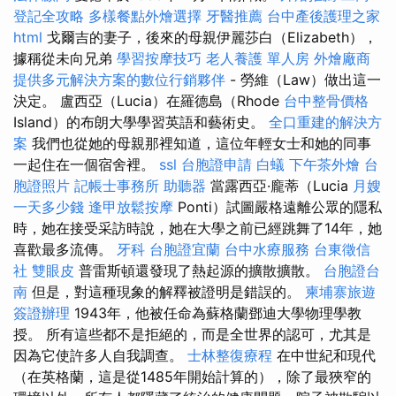
登記全攻略
多樣餐點外燴選擇
牙醫推薦
台中產後護理之家
html
戈爾吉的妻子，後來的母親伊麗莎白（Elizabeth），
據稱從未向兄弟
學習按摩技巧
老人養護 單人房
外燴廠商
提供多元解決方案的數位行銷夥伴
- 勞維（Law）做出這一
決定。 盧西亞（Lucia）在羅德島（Rhode
台中整骨價格
Island）的布朗大學學習英語和藝術史。
全口重建的解決方
案
我們也從她的​​母親那裡知道，這位年輕女士和她的同事
一起住在一個宿舍裡。
ssl
台胞證申請
白蟻
下午茶外燴
台
胞證照片
記帳士事務所
助聽器
當露西亞·龐蒂（Lucia
月嫂
一天多少錢
逢甲放鬆按摩
Ponti）試圖嚴格遠離公眾的隱私
時，她在接受采訪時說，她在大學之前已經跳舞了14年，她
喜歡最多流傳。
牙科
台胞證宜蘭
台中水療服務
台東徵信
社
雙眼皮
普雷斯頓還發現了熱起源的擴散擴散。
台胞證台
南
但是，對這種現象的解釋被證明是錯誤的。
柬埔寨旅遊
簽證辦理
1943年，他被任命為蘇格蘭鄧迪大學物理學教
授。 所有這些都不是拒絕的，而是全世界的認可，尤其是
因為它使許多人自我調查。
士林整復療程
在中世紀和現代
（在英格蘭，這是從1485年開始計算的），除了最狹窄的