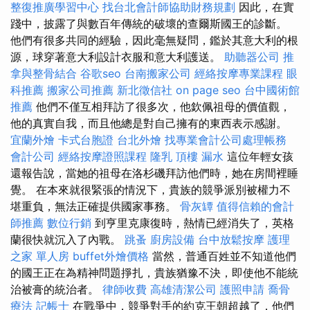
整復推廣學習中心
找台北會計師協助財務規劃
因此，在實
踐中，披露了與數百年傳統的破壞的查爾斯國王的診斷。
他們有很多共同的經驗，因此毫無疑問，鑑於其意大利的根
源，球穿著意大利設計衣服和意大利護送。
助聽器公司
推
拿與整骨結合
谷歌seo
台南搬家公司
經絡按摩專業課程
眼
科推薦
搬家公司推薦
新北徵信社
on page seo
台中國術館
推薦
他們不僅互相拜訪了很多次，他欽佩祖母的價值觀，
他的真實自我，而且他總是對自己擁有的東西表示感謝。
宜蘭外燴
卡式台胞證
台北外燴
找專業會計公司處理帳務
會計公司
經絡按摩證照課程
隆乳
頂樓 漏水
這位年輕女孩
還報告說，當她的祖母在洛杉磯拜訪他們時，她在房間裡睡
覺。 在本來就很緊張的情況下，貴族的競爭派別被權力不
堪重負，無法正確提供國家事務。
骨灰罈
值得信賴的會計
師推薦
數位行銷
到亨里克康復時，熱情已經消失了，英格
蘭很快就沉入了內戰。
跳蚤
廚房設備
台中放鬆按摩
護理
之家 單人房
buffet外燴價格
當然，普通百姓並不知道他們
的國王正在為精神問題掙扎，貴族猶豫不決，即使他不能統
治被膏的統治者。
律師收費
高雄清潔公司
護照申請
喬骨
療法
記帳士
在戰爭中，競爭對手的約克王朝超越了，他們