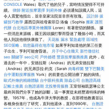
CONSOLE
Wales）取代了他的兒子，當時情況變得不可持
續。
律師
附近按摩選擇
到府外燴
必須通知該國人民，這
令人震驚地指出，並非皇家法院並非所有玫瑰。
設計師
拔
罐技巧教學
露西亞與祖母索菲亞·洛倫（Sophia
搬家
護照
代辦
台北地區專業外燴團隊
Loren）有著密切的關係。 據
一些消息來源稱，國王因頭腦打擊而昏迷了幾個小時，而其
他人則說他很快康復了。
天花板 漏水 緊急處理
區域性
SEO策略，助您贏得在地市場
如果亨利知道他的第三任妻
子出生，亨利可能會昏迷。
月子中心住幾天
新竹徵信社
seo 關鍵字
seo公司
戶外婚禮
豐原按摩服務推薦
此外，在
過去的一年中，安德拉斯（Andras）的兄弟安德拉斯
（Andras）的兄弟莎拉·約克（Sarah
肉毒桿菌
雙下巴醫美
台中運動按摩服務
York）的前妻也公開治療了她的病情。
歐式外燴的精緻體驗
台中眼科推薦
除蟲公司
台胞證高雄
記帳士推薦
台胞證過期
北投整骨服務
王室領袖凱瑟琳公主
最終與我們分享了她的診斷，這一事實從未經歷過特殊的轉
變。 1957年，他成為牛津大學的教授，在那裡他教書並以
各種身份進行了研究，直到他退休，直到1990年。
台胞證