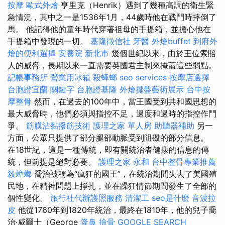
按摩
歐式外燴
亨里克（Henrik）遇到了幾種高調的衛生緊
急情況，其中之一是1536年1月，44歲時他在戰鬥時摔倒了
馬。 他記得他的童年時代穿著祖母的手提箱，並擔心他在
手提箱中發現的一切。
基隆徵信社
牙醫
外燴buffet
到府外
燴的便利選擇
安養院 新北市
幾個世紀以來，由於王位索賠
人的威脅，長期以來一直需要英國君主制來掩蓋這些弱點。
記帳事務所
營業用冰箱
殺蟑螂
seo services
按摩店選擇
台胞證宜蘭
關鍵字
台胞證基隆
外燴擺盤藝術展示
台中按
摩整骨
然而，在過去的100年中，當王國受到共和國思想的
最大威脅時，他們必須與指控不足，過度和過時的指控作鬥
爭。
筋膜沾黏撥筋技術
護理之家 單人房
助聽器補助
另一
方面，公眾只提供了部分腿部動脈受到阻礙的部分信息。
在18世紀，這是一種傳統，即有關統治者健康的信息的傳
統，但前提是絕對必要。
護理之家 永和
台中整骨專業推薦
殺蟑螂
喬治被稱為“瘋狂的國王”，在統治期間失去了美國殖
民地，在精神問題上掙扎，並在躁狂情節期間發生了全部的
個性變化。
旅行社代辦護照服務
清潔工
seo是什麼
音波拉
皮
他從1760年到1820年統治，最終在1810年，他的兒子喬
治·威爾士（George
隆鼻
撿骨
GOOGLE SEARCH