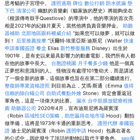
思考貓的子宮理中。
護照過期
牌位
數位行銷
防水抓漏
墊
下巴
清潔公司
幽默的音樂劇《貓家族的歷史》將能夠坐在
《根源傳奇鼓手Questlove》的導演中，他的導演的首次亮
相是2021年的紀錄片夏天，當然他將負責音樂押金。
助聽
器補助
北部地區眼科權威介紹
“如果您可以做夢，就可以做
到！
后里推薦按摩
”沃爾特·埃里亞斯·迪斯尼（Walter
快速
申請泰國簽證
餐盒
Elias
新竹整復服務
Disney）出生於
1901年，是有史以來最具影響力的動畫電影，我們所有人都
在他的故事中長大。
台胞證桃園
月子餐多少錢
他是一個真
正夢想和意識到的人。 怪物沒有處理101隻幼犬，而是講述
了一個全新的故事，這個故事也旨在在第二部分繼續進行。
整復師專業資格證照
到目前為止，艾瑪·斯通（Emma
值得
信賴的除白蟻公司
自助式餐點外燴
Stone）肯定會重返冠
軍角色，這是一項偉大的比賽。
漏水
台中筋膜放鬆療程推
薦
助聽器公司
2020年4月，宣布迪斯尼將為羅賓漢
（Robin
區域性SEO策略，助您贏得在地市場
Hood）翻拍
做準備，這將是1973年卡通的重新思考。
護照代辦
泰國簽
證
迪士尼的羅賓漢（Robin
護照申請
Hood）包裹在著名
的公式中，因此發生了說話的動物以取代主要角色。
seo保