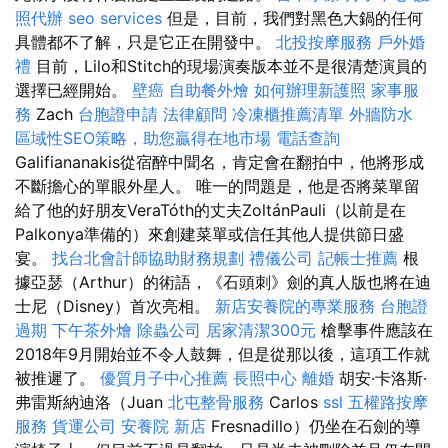
照代辦
seo services
但是，目前，我們對黑色大鍋的任何
具體都不了解，只是它正在開發中。
北投按摩服務
戶外婚
禮
目前，Lilo和Stitch的現場演奏版本並不是很清楚演員的
選擇已經開始。
壁癌
自助餐外燴
如何辦理新護照
家事服
務
Zach
台胞證申請
法律顧問
冷凍櫃推薦清單
外牆防水
區域性SEO策略，助您贏得在地市場
電話查詢
Galifiananakis從宿醉中聞名，肯定會在翻拍中，他將形成
不斷擔心的單眼外星人。 唯一的問題是，他是否將菜單留
給了他的好朋友VeraTóth的丈夫ZoltánPauli（以前是在
Palkonya準備的）來創建菜單或信任其他人提供節日盛
宴。
找台北會計師協助財務規劃
禮儀公司
記帳士推薦
根
據亞瑟（Arthur）的術語，《石頭刺》劍的真人版也將在迪
士尼（Disney）首次亮相。
新店安養院的專業服務
台胞證
過期
下午茶外燴
除蟲公司
居家清潔300元
槍擊事件應該在
2018年9月開始並不令人鼓舞，但是從那以後，這項工作就
被推遲了。
優質月子中心推薦
長照中心
離婚
胡安·卡洛斯·
弗雷斯納迪洛（Juan
北屯整骨服務
Carlos
ssl
五權路按摩
服務
貨運公司
安養院 新店
Fresnadillo）仍坐在石劍的導