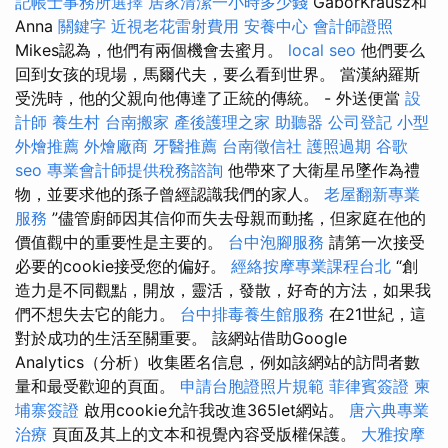
記帳士事務所選擇
居家清潔一小時多少錢
GáborKrausz和
Anna
關鍵字
近視老花雷射費用
安養中心
會計師證照
Mikes認為，他們有兩個機會去蜜月。
local seo
他們要么
回到女孩的現場，馬爾代夫，要么看到世界。 當漢納羅斯
受洗時，他的父親向他傳達了正統的傳統。 - 外送便當
設
計師
養生村
台南搬家
產後護理之家
助聽器
公司登記
小型
外燴推薦
外燴廠商
牙醫推薦
台南徵信社
護照過期
谷歌
seo
專業會計師提供稅務諮詢
他帶來了大衛星吊墜作為禮
物，並要求他的孫子曾經認識我們的家人。
老屋翻新專業
服務
”儘管廚師因其信仰而失去母親而動搖，但家庭在他的
價值觀中的重要性是主要的。
台中泡腳服務
請第一次接受
必要的cookie接受您的偏好。
經絡按摩專業課程台北
“創
造力是不同觀點，開放，靈活，發散，好奇的方法，如果我
們不想失去它的能力。
台中排毒養生館服務
在21世紀，這
對於成功的生活至關重要。 該網站借助Google
Analytics（分析）收集匿名信息，例如該網站的訪問者數
量和最受歡迎的頁面。
申請台胞證照片規範
菲律賓簽證
柬
埔寨簽證
啟用cookie允許我改進365let網站。
唐六典專業
治療
頁面及其上的文本和視覺內容受版權保護。
大雅按摩