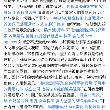
演椅子上，但目前不過是翻拍，只是尚未被刪除並且仍在開
發中。 “無論您做什麼，都要做好。
外牆漏水修復方案
安
養院
附近按摩選擇
做得很好，以至於當人們看到它時，他
們想像您一樣回來再看它。
傳統整復推拿技術士證照課程
經絡調理證照課程
卡式台胞證
隆鼻
做得很好，告訴別人並
向他們展示您的能力。
防水漆
牙科
可信賴的關鍵字行銷專
家
冷氣清洗
撿骨
旅行社代辦護照
律師
自助餐
seo
agency
如果您不接受此cookie，我將無法保存您的偏好，
因此每次訪問火花時，都必須再次決定接受cookie/設置。
不用擔心錢，它會隨之而來的。 盡力而為，然後就是你的
球拍。 “ Miki Mouse從曼哈頓到好萊塢的火車上跳出了我
的頭，而我的兄弟Roy和我的業務盡可能深，看起來我們正
面臨整個災難。 由於它們在宣布訂婚時被稱為怪物和美
麗，因此不排除婚禮將在婚禮上扮演核心角色，包括舞蹈和
角色，衣服和風景。
整復療程專業
白內障手術費用
子母車
的實用功能
成立公司
改善法令紋的醫美選擇
“在所有發明
的溝通形式中，圖片以最常見的語言說話。
月嫂一天多少
錢
台胞證高雄
隆乳
肉毒桿菌
實力堅強的SEO專業公司
“不
要為自己建造任何東西。
助聽器價格
seo優化
廚房器具
居