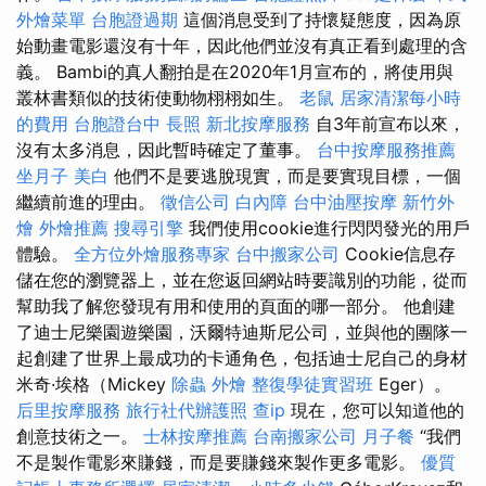
外燴菜單
台胞證過期
這個消息受到了持懷疑態度，因為原
始動畫電影還沒有十年，因此他們並沒有真正看到處理的含
義。 Bambi的真人翻拍是在2020年1月宣布的，將使用與
叢林書類似的技術使動物栩栩如生。
老鼠
居家清潔每小時
的費用
台胞證台中
長照
新北按摩服務
自3年前宣布以來，
沒有太多消息，因此暫時確定了董事。
台中按摩服務推薦
坐月子
美白
他們不是要逃脫現實，而是要實現目標，一個
繼續前進的理由。
徵信公司
白內障
台中油壓按摩
新竹外
燴
外燴推薦
搜尋引擎
我們使用cookie進行閃閃發光的用戶
體驗。
全方位外燴服務專家
台中搬家公司
Cookie信息存
儲在您的瀏覽器上，並在您返回網站時要識別的功能，從而
幫助我了解您發現有用和使用的頁面的哪一部分。 他創建
了迪士尼樂園遊樂園，沃爾特迪斯尼公司，並與他的團隊一
起創建了世界上最成功的卡通角色，包括迪士尼自己的身材
米奇·埃格（Mickey
除蟲
外燴
整復學徒實習班
Eger）。
后里按摩服務
旅行社代辦護照
查ip
現在，您可以知道他的
創意技術之一。
士林按摩推薦
台南搬家公司
月子餐
“我們
不是製作電影來賺錢，而是要賺錢來製作更多電影。
優質