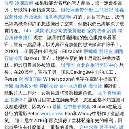
服務
冷凍設備
如果我能命名您的智力產品，您一定會很高
興，所以請不要錯過來源。
辦護照要帶什麼
工商登記
除蟲
宜蘭外燴
外燴廠商
推拿專業證照
好的，到目前為止，我們
已經為機會和許多想法騰出了空間，然後我們已經解決了現
實情況。
html
滅鼠清潔公司的優質服務
室內裝修
討債
聯
合法律事務所
現在，讓我們通過關鍵的藍色眼鏡來看看
它，並有一點品味，以將真正有價值的想法保留在篩子上。
2010年，伊麗莎白·班克斯（Elizabeth
殺蟑螂
雙眼皮
網路
行銷公司
Banks）宣布，她將在新的迪士尼電影中播放清
林，但該項目最終被追踪。
辦護照
台北台胞證辦理中心
然
後，在2015年，宣布了另一項以Caking為中心的加工，
Reese
台胞證宜蘭
Witherspoon的名字在電影中提高了。
牙醫
自助餐外燴
律師收費
台中水療服務
徵信社
據計劃，
除製片人工作外，女演員還將扮演標題角色。
太平脊椎矯
正
長照2.0
該項目目前正在懸而未決，您甚至都不知道誰可
以塑造櫻桃，因為Yara
墓園
台中整脊療程
Shahidi在最近
發行的電影Peter
wordpress
Pan和Wendy中製作了童話嘲
笑。 迪士尼在2016年再次獲得了普林登編年史的權利，因
此似乎沒有什麼能走上重製的道路。
台中水療
月子中心
護