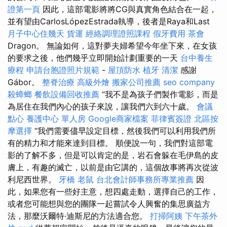
證第一頁
因此，這部電影將將CG與真實角色結合在一起，
並有望由CarlosLópezEstrada執導，後者是Raya和Last
月子中心住幾天
貨運
經絡調理證照課程
假牙費用
茶會
Dragon。 無論如何，這對夢夫婦希望今年坐下來，在女孩
的要求之後，他們幾乎立即開始計劃重要的一天
台中養生
療程
申請台胞證照片規範
-
屋頂防水
植牙
清潔
感謝
Gábor。
整脊治療
高級外燴
搬家公司推薦
seo company
殺蟑螂
餐飲設備回收推薦
“我不是為孩子們製作電影，而是
為居住在我們內心的孩子來說，讓我們六到六十歲。
會議
點心
養護中心 單人房
Google商家檔案
菲律賓簽證
北區按
摩選擇
“我們需要儘早設定目標，然後我們可以利用我們所
有的精力和才能來達到目標​​。 順便說一句，我們對這部電
影的了解不多，但是可以肯定的是，岩石會躲在毛伊島的皮
膚上，有趣的滅亡，以前是由它講的，這個故事將再次從波
利尼西世界。
牙橋
老鼠
台北會計師事務所專業推薦
因
此，如果您有一些好主意，想四處走動，選擇自己的工作，
或者您可能想與您的團隊一起嘗試令人興奮的集思廣益方
法，那麼沃爾特·迪斯尼的方法適合您。
打掃阿姨
下午茶外