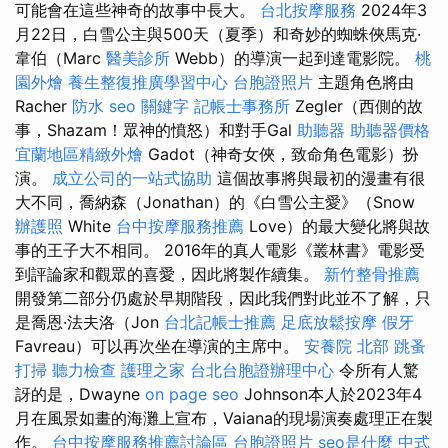
可能會在這些神奇的故事中長大。
台北按摩服務
2024年3
月22日，白雪公主與500天（夏季）和奇妙的蜘蛛俠馬克·
韋伯（Marc
醫美診所
Webb）的導演一起到達電影院。
桃
園外燴
養生整復推廣學習中心
台胞證照片
主題角色將由
Racher
防水
seo 關鍵字
記帳士事務所
Zegler（西側的故
事，Shazam！眾神的憤怒）和對手Gal
助聽器
助聽器價格
宜蘭地區精緻外燴
Gadot（神奇女俠，致命角色電影）扮
演。
成立公司的一站式協助
這個故事將與最初的漫畫有很
大不同，喬納森（Jonathan）的《白雪公主愛》（Snow
辦護照
White
台中按摩服務推薦
Love）的最大變化將與故
事的王子大不相同。 2016年的真人電影《叢林書》電影受
到評論家和觀眾的喜愛，因此將製作續集。
新竹整骨推薦
開發第二部分仍處於早期階段，因此我們對此並不了解，只
是喬恩·法夫洛（Jon
台北記帳士推薦
足底放鬆按摩
假牙
Favreau）可以再次坐在導演的主席中。
安養院 北部
跳蚤
打掃
聽力檢查
護理之家
台北台胞證辦理中心
令所有人驚
訝的是，Dwayne
on page seo
Johnson本人於2023年4
月在風景如畫的海灘上宣布，Vaiana的現場演奏處理正在製
作。
台中按摩服務推薦討論區
台胞證照片
seo是什麼
中式