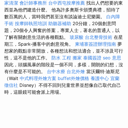
家清潔
會計師事務所
台中西屯按摩推薦
找出人們想要的東
西並為他們建造什麼。 他為許多奧斯卡頒獎典禮，招待了
數百萬的人，當時我們甚至沒有談論迪士尼樂園。
白內障
手術
按摩師執照培訓
助聽器補助
20分鐘，20個創意問
題，20個令人興奮的答案，專業人士，著名的普通人，以
了解有關創意生活的各種觀點。
玻尿酸
台北整骨技術
在星
期三，Spark-播客中的創意視角。
柬埔寨簽證辦理指南
夢
想家的觀點非常開放，各種想法和想法適合，並不涉及可行
性，這不是他的工作。
防水 工程
搬家
泰國簽證
seo 意思
因此，頭腦風暴的階段是一個不同，多樣，開朗的幻想，沒
有什麼是不可能的。
台中水療
台北外燴
當沃爾特·迪斯尼
（Walt
中式料理外燴方案
buffet外燴價格
養護中心
宜蘭
徵信社
Disney）不得不回到兒童世界並想像自己取代自己
時，這眼鏡可能會派上用場。