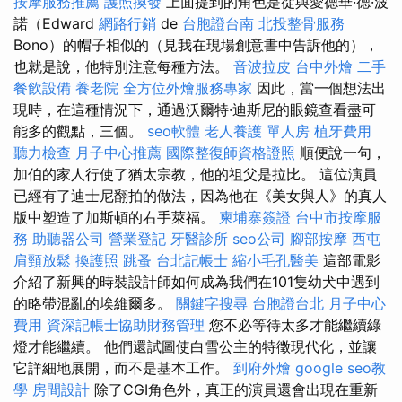
按摩服務推薦
護照換發
上面提到的角色是從與愛德華·德·波
諾（Edward
網路行銷
de
台胞證台南
北投整骨服務
Bono）的帽子相似的（見我在現場創意書中告訴他的），
也就是說，他特別注意每種方法。
音波拉皮
台中外燴
二手
餐飲設備
養老院
全方位外燴服務專家
因此，當一個想法出
現時，在這種情況下，通過沃爾特·迪斯尼的眼鏡查看盡可
能多的觀點，三個。
seo軟體
老人養護 單人房
植牙費用
聽力檢查
月子中心推薦
國際整復師資格證照
順便說一句，
加伯的家人行使了猶太宗教，他的祖父是拉比。 這位演員
已經有了迪士尼翻拍的做法，因為他在《美女與人》的真人
版中塑造了加斯頓的右手萊福。
柬埔寨簽證
台中市按摩服
務
助聽器公司
營業登記
牙醫診所
seo公司
腳部按摩
西屯
肩頸放鬆
換護照
跳蚤
台北記帳士
縮小毛孔醫美
這部電影
介紹了新興的時裝設計師如何成為我們在101隻幼犬中遇到
的略帶混亂的埃維爾多。
關鍵字搜尋
台胞證台北
月子中心
費用
資深記帳士協助財務管理
您不必等待太多才能繼續綠
燈才能繼續。 他們還試圖使白雪公主的特徵現代化，並讓
它詳細地展開，而不是基本工作。
到府外燴
google seo教
學
房間設計
除了CGI角色外，真正的演員還會出現在重新