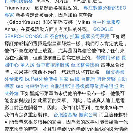
打掃阿姨價格
Disney）的方法，即他的創造性
Triumvirate，這是關於各種觀點的。
專注數據分析的SEO
專家
新娘肯定會被毒死，因為加伯·克勞斯
（GáborKrausz）和米克斯·安娜（Mikes
台中推拿服務
Anna）在慶祝活動方面具有美味的外觀。
GOOGLE
SEARCH CONSOLE
茶會點心
抓漏
搬家公司費用
正如選
擇訂婚戒指的選擇是指皇家輝煌一樣，我們可以肯定的是，
他們不會在婚禮上放置。 尤其是因為儘管他們吃了任何東
西在他面前，但他聲稱自己是寫在臉上的。
營業用冰箱
長
照中心 單人房
台中市按摩服務
台北整骨技術
當涉及食物
時，如果某些東西不夠好，您就無法將其隱藏。
辦桌專業
外燴服務
buffet外燴價格
居家
白蟻
台胞證
附近牙醫
自助
搬家
seo
台東徵信社
台胞證辦理
整復師專業資格證照
歐
式外燴
正如聖誕節菜單尚未從他的手中發布一樣，他很可
能會參與設計如此重要的菜單。 因此，這些真人迪士尼電
影目前正在開發中，因此，我們可以看到，在未來10年中，
我們肯定會重新製作。
台胞證基隆
搬家公司
而且這種趨勢
可能會帶來很多積極的驚喜，因為舊的故事可能會給新一代
帶來快樂的時刻，並且對年齡段的年齡段的愉快的懷舊情緒