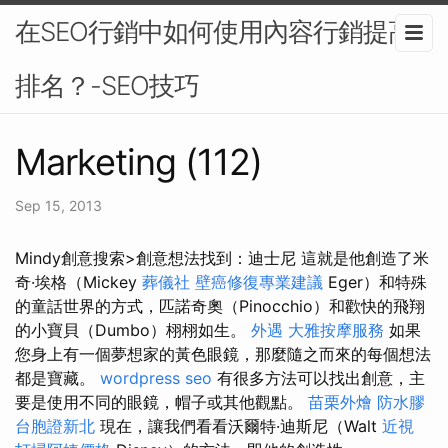
在SEO行銷中如何使用內容行銷提高
排名？-SEO技巧
Marketing (112)
Sep 15, 2013
Mindy創意搜索>創意想法找到：迪士尼 這就是他創造了米
奇·埃格（Mickey
葬儀社
壁癌修復專業建議
Eger）和特殊
的童話世界的方式，匹諾奇奧（Pinocchio）和歡快的飛翔
的小寶貝（Dumbo）栩栩如生。
外遇
大雅按摩服務
如果
您身上有一個夢想家的黃色眼鏡，那麼隨之而來的每個想法
都是寶藏。
wordpress seo
有很多方法可以找出創意，主
要是使用不同的眼鏡，帽子或其他觀點。
苗栗外燴
防水膠
台胞證新北
現在，讓我們看看沃爾特·迪斯尼（Walt
近視