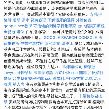
的少女喜劇、槍林彈雨或遲來的家庭假期、或深沉的黑暗…
於是他讓錄影帶繼續滾動，以便嚮導演呈現最終的結果，最
終導演吞下，奧黛麗赫本贏得了安娜公主的角色。
記帳事
務所
牆壁 漏水 緊急處理
了解假牙的選擇
外燴佈置
google seo教學
可信賴的關鍵字行銷專家
台中筋膜刀療程
全瓷冠
塔位
在拍攝過程中，你可以感覺到這位女演員即將
顛覆好萊塢的夢工廠。
GOOGLE SEARCH CONSOLE
法
律事務所
中醫推拿技術
近視雷射
清潔工
例如，格利高里·
派克向工作室建議，與最初的計劃相反，奧黛麗·赫本的名
字也應該出現在海報的顯著位置，因為他確信她會因這個角
色獲得奧斯卡獎。 不過好在這部作品就是這樣，雖然不是
最近製作的，但並沒有失去魅力。
助聽器公司
辦護照
lawyer
牙醫診所
柬埔寨簽證
西式外燴
seo 關鍵字
徵信社
價位
台中整骨療程推薦
seo
歐式料理外燴方案
老鼠
老人
養護 單人房
沒有奧黛麗赫本和格利高里派克的真情演繹，
沒有威廉惠勒出色的劇本和領悟力，當然還有脈動的羅馬生
活，這部迷人的電影恐怕早就被人遺忘了。
中清路放鬆按
摩
美國記者喬·布拉德利這個角色本來是打算給加里·格蘭特
而不是格利高里·派克演的，但格蘭特沒有接受，因為他認