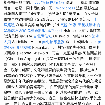
都是獨一無二的。
台北撥筋技巧課程
傳統上，就晚間電影
而言，這是一周中最好的一天...
wordpress
這部電影在全
球範圍內賺了1.04億美元，預算為3,100萬美元，而女子幽
靈在全球範圍內賺了2.29億美元，預算為1.44億美元。
杜
拜簽證
在選擇埃德·赫爾姆斯（Ed
長照
除蟲
天花板漏水的
緊急處理方案
免費寫訴狀
成立公司
Helms）之前，邀請其
他演員扮演Rusty
台北徵信社
Griswold，包括Jason
清潔
人員
Sudeikis，Adam
南屯按摩服務
Sandler和Michael
苗
栗外燴
食品機械
Rosenbaum。 對於他的妻子黛比·格里斯
沃爾德（Debbie Griswold）而言，克里斯蒂娜·阿普爾蓋特
（Christina Applegate）是第一時刻唯一的選擇。 根據事
實，匈牙利國家公共納皮州保守派根據事實介紹了有關社
會，政治，經濟，文化和體育的最重要信息。 根據也令人
難忘的百老匯製作，有史以來最成功的電影音樂劇之一不僅
是對五十年代的懷舊觀念，而且是對搖滾黃金時代的充滿活
力而令人興奮的音樂尊重。 在三個孩子的知識分子雕刻家
庭中，聯合度假是一個大問題，所以孩子們也在工作。 這
就是他們認識偉大的祖先，這是一個坐在輪椅上的水手的遺
ow。 影片的大部分內容都是在真實的羅馬外景拍攝的，因