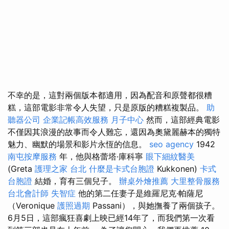
不幸的是，這對兩個版本都適用，因為配音和原聲都很糟
糕，這部電影非常令人失望，只是原版的糟糕複製品。
助
聽器公司
企業記帳高效服務
月子中心
然而，這部經典電影
不僅因其浪漫的故事而令人難忘，還因為奧黛麗赫本的獨特
魅力、幽默的場景和影片永恆的信息。
seo agency
1942
南屯按摩服務
年，他與格蕾塔·庫科寧
眼下細紋醫美
(Greta
護理之家 台北
什麼是卡式台胞證
Kukkonen)
卡式
台胞證
結婚，育有三個兒子。
辦桌外燴推薦
大里整骨服務
台北會計師
失智症
他的第二任妻子是維羅尼克·帕薩尼
（Veronique
護照過期
Passani），與她撫養了兩個孩子。
6月5日，這部瘋狂喜劇上映已經14年了，而我們第一次看