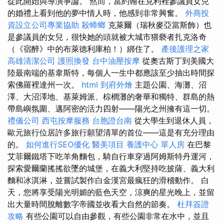
從此開始與導演爭論。 然而，當約翰在克利裡參議員女兒
的婚禮上看到他的夢中情人時，他感到非常興奮。
外商投
資設立公司專業協助
殺蟑螂
克萊爾（瑞秋麥亞當斯飾）也
是參議員的女兒，很快她的頭就被大城市猥褻者扎克洛奇
（《宿醉》中的布萊德利庫柏！）綁住了。
產後護理之家
高雄清潔公司
護照換發
台中油壓按摩
從奧古斯丁到美國大
陸最南端的基韋斯特，每個人一生中都應該至少抽出時間探
索佛羅裡達州一次。
html
到府外燴
主題公園、海灘、沼
澤、大沼澤地、基萊姆派、棕櫚灘的奢華和獨特、群島的熱
帶島嶼氛圍、邁阿密的活力四射——陽光之州擁有這一切。
禮儀公司
西屯按摩服務
台胞證台南
從大學生到退休人員，
歐元旅行位居許多旅行願望清單的首位——這是有充分理由
的。
如何進行SEO優化
醫美項目
養護中心 單人房
在巴黎
艾菲爾鐵塔下吃羊角麵包，騎自行車穿過阿姆斯特丹運河，
探索愛爾蘭搖搖欲墜的城堡，在義大利堅持吃披薩、義大利
麵和冰淇淋，並嘗試製作白金漢宮最瘋狂的滑稽動作。 白
天，您將享受陽光明媚的藍色天空，涼爽的星光晚上，並留
出大量時間脫離數字帝國並收看大自然的節奏。
杜拜簽證
攻略
有些公園可以自由參觀，有些公園非常在水中，並且