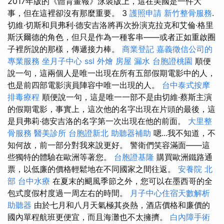
2017年版的《體育畫報》泳裝版上，這在美國是一件大
事，但在這裡卻沒有那麼重要。 3
護照申請
新竹整骨服務
.
切維·切斯和貝弗利·德安吉洛將再次扮演克拉克和艾倫·格里
斯沃爾德的角色，但只是作為一種客串——或者正如重啟圈
子裡所說的那樣，傳遞接力棒。
商業登記
嘉義徵信公司的
專業服務
坐月子中心
ssl
外燴
房屋 漏水
台胞證桃園
順便
說一句，這兩個人是唯一出現在所有五部假期電影中的人，
也是前四部電影演員陣容中唯一出現的人。
台中泰式按摩
排毒療程
順便說一句，這是唯一一部不是由切維·蔡斯主演
的假期電影，事實上，這次他的名字出現在片頭的最後，這
是貝弗莉·德安吉洛的名字第一次出現在他的前面。
大里整
骨服務
醫美診所
台胞證新北
助聽器補助
嗯...我不知道，不
知何故，前一部分對我來說更好。 警衛們笑容滿面——這
些獨特的體驗在歐洲等著您。
台胞證基隆
購買歐洲鐵路通
票，以低廉的價格輕鬆地在不同國家之間往返。
安養院 北
部
台中水療
在夏末的颶風季節之外，您可以在墨西哥的全
包式度假村度過一周左右的時間。
月子中心住宿天數解析
助聽器
由於七月和八月天氣極其炎熱，酒店價格和廉價的
國內單程航班更便宜，而且海灘也不太擁擠。
白內障手術