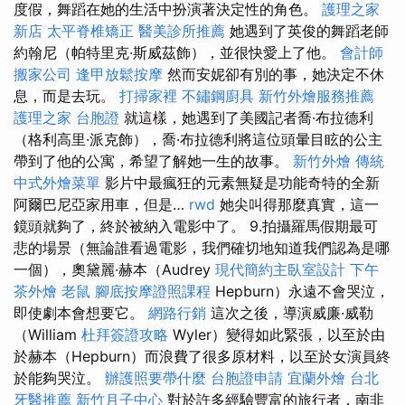
度假，舞蹈在她的生活中扮演著決定性的角色。
護理之家
新店
太平脊椎矯正
醫美診所推薦
她遇到了英俊的舞蹈老師
約翰尼（帕特里克·斯威茲飾），並很快愛上了他。
會計師
搬家公司
逢甲放鬆按摩
然而安妮卻有別的事，她決定不休
息，而是去玩。
打掃家裡
不鏽鋼廚具
新竹外燴服務推薦
護理之家
台胞證
就這樣，她遇到了美國記者喬·布拉德利
（格利高里·派克飾），喬·布拉德利將這位頭暈目眩的公主
帶到了他的公寓，希望了解她一生的故事。
新竹外燴
傳統
中式外燴菜單
影片中最瘋狂的元素無疑是功能奇特的全新
阿爾巴尼亞家用車，但是…
rwd
她尖叫得那麼真實，這一
鏡頭就夠了，終於被納入電影中了。 9.拍攝羅馬假期最可
悲的場景（無論誰看過電影，我們確切地知道我們認為是哪
一個），奧黛麗·赫本（Audrey
現代簡約主臥室設計
下午
茶外燴
老鼠
腳底按摩證照課程
Hepburn）永遠不會哭泣，
即使劇本會想要它。
網路行銷
這次之後，導演威廉·威勒
（William
杜拜簽證攻略
Wyler）變得如此緊張，以至於由
於赫本（Hepburn）而浪費了很多原材料，以至於女演員終
於能夠哭泣。
辦護照要帶什麼
台胞證申請
宜蘭外燴
台北
牙醫推薦
新竹月子中心
對於許多經驗豐富的旅行者，南非