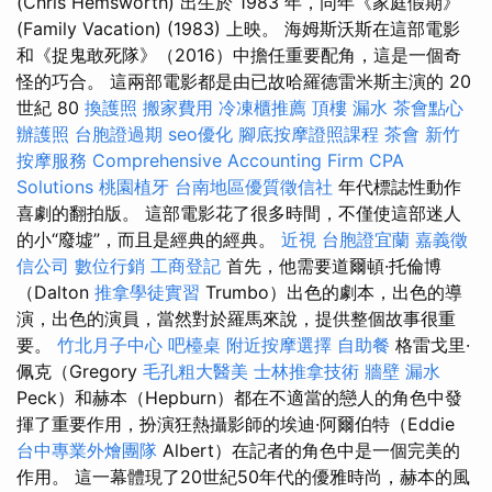
(Chris Hemsworth) 出生於 1983 年，同年《家庭假期》
(Family Vacation) (1983) 上映。 海姆斯沃斯在這部電影
和《捉鬼敢死隊》（2016）中擔任重要配角，這是一個奇
怪的巧合。 這兩部電影都是由已故哈羅德雷米斯主演的 20
世紀 80
換護照
搬家費用
冷凍櫃推薦
頂樓 漏水
茶會點心
辦護照
台胞證過期
seo優化
腳底按摩證照課程
茶會
新竹
按摩服務
Comprehensive Accounting Firm CPA
Solutions
桃園植牙
台南地區優質徵信社
年代標誌性動作
喜劇的翻拍版。 這部電影花了很多時間，不僅使這部迷人
的小“廢墟”，而且是經典的經典。
近視
台胞證宜蘭
嘉義徵
信公司
數位行銷
工商登記
首先，他需要道爾頓·托倫博
（Dalton
推拿學徒實習
Trumbo）出色的劇本，出色的導
演，出色的演員，當然對於羅馬來說，提供整個故事很重
要。
竹北月子中心
吧檯桌
附近按摩選擇
自助餐
格雷戈里·
佩克（Gregory
毛孔粗大醫美
士林推拿技術
牆壁 漏水
Peck）和赫本（Hepburn）都在不適當的戀人的角色中發
揮了重要作用，扮演狂熱攝影師的埃迪·阿爾伯特（Eddie
台中專業外燴團隊
Albert）在記者的角色中是一個完美的
作用。 這一幕體現了20世紀50年代的優雅時尚，赫本的風