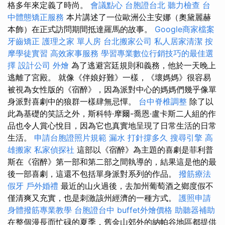
格多年來定義了時尚。
會議點心
台胞證台北
聽力檢查
台
中體態矯正服務
本片講述了一位歐洲公主安娜（奧黛麗赫
本飾）在正式訪問期間抵達羅馬的故事。
Google商家檔案
牙齒矯正
護理之家 單人房
台北搬家公司
私人居家清潔
按
摩學徒實習
高效家事服務
學習專業數位行銷技巧的最佳選
擇
設計公司
外燴
為了逃避宮廷規則和義務，他於一天晚上
逃離了宮殿。 就像《伴娘好難》一樣，《壞媽媽》很容易
被視為女性版的《宿醉》，因為派對中心的媽媽們幾乎像單
身派對喜劇中的狼群一樣肆無忌憚。
台中脊椎調整
除了以
此為基礎的笑話之外，斯科特·摩爾-喬恩·盧卡斯二人組的作
品也令人賞心悅目，因為它也真實地呈現了日常生活的日常
生活。
申請台胞證照片規範
漏水 打針撐多久
搜尋引擎
高
雄搬家
私家偵探社
這部以《宿醉》為主題的喜劇是菲利普
斯在《宿醉》第一部和第二部之間執導的，結果這是他的最
後一部喜劇，這還不包括單身派對系列的作品。
撥筋療法
假牙
戶外婚禮
最近的山火過後，去加州葡萄酒之鄉度假不
僅清爽又充實，也是刺激該州經濟的一種方式。
護照申請
身體撥筋專業教學
台胞證台中
buffet外燴價格
助聽器補助
在整個漫長而忙碌的夏季，舊金山郊外的納帕谷地區都提供