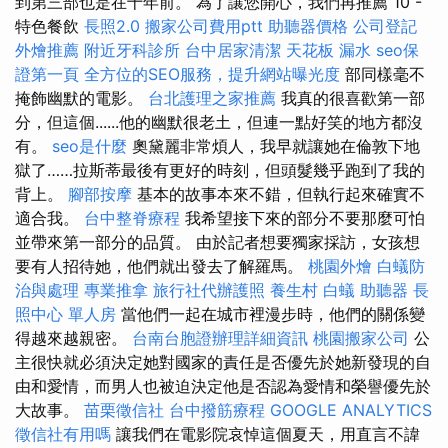
到第三部也是在十年前。 為了讓您開心，我們再推薦 10 -
特色餐飲
長照2.0
搬家公司費用ptt
助聽器價格
公司登記
外燴推薦
附近牙科診所
台中居家清潔
天花板 漏水
seo保
證第一頁
全方位的SEO服務，提升網站曝光度
部同樣毫不
掩飾幽默的電影。
台北護理之家推薦
我真的很喜歡第一部
分，但這個......他的幽默很老土，但連一點好笑的地方都沒
有。
seo是什麼
奧黛麗非常煩人，我早就讓她在倫敦下地
獄了……拉斯蒂最後有更好的時刻，但頭髮幾乎跑到了我的
背上。
腳部按摩
基本的故事本來不錯，但執行起來確實不
適合我。
台中整脊療程
我希望接下來的部分不要那麼可怕
並帶來第一部分的品質。 由於記者想要獨家採訪，女孩想
要有人招待她，他們就出發去了解羅馬。
桃園外燴
白蟻防
治與處理
專業推拿
旅行社代辦護照
養生村
白蟻
助聽器
長
照中心 單人房
當他們一起在城市裡漫步時，他們的關係變
得越來越親密。
台南台胞證辦理詳細資訊
桃園搬家公司
公
主很快就必須決定她對國家的責任是否優先於她新發現的自
由和愛情，而男人也被迫決定他是否認為愛情和榮譽優先於
大故事。
苗栗徵信社
台中撥筋療程
GOOGLE ANALYTICS
徵信社有用嗎
讓我們在電影院哀悼這個夏天，用直言不諱