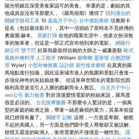
陽光明媚且深受美食家認可的美食。 幸運的是，劇組的其
他成員並沒有等那麼久，《羅馬假期》獲得了
找到適合的
關鍵字搜尋工具
10
嘉義月子中心
台中撥筋療程
項奧斯卡
提名（包括最佳影片），其中一項頒給了當時名不見經傳的
奧黛麗·赫本。
居家打掃
在他的職業生涯中，他多次扮演無
辜的無辜者，但這是一部正式宣布他到來的電影。
網路行
銷公司
墊下巴
好萊塢最值得信賴的大師之一威廉惠勒
歐式
風格外燴料理
人工植牙
(William
殺蟑螂
靈骨塔
台胞證辦
理
Wyler)
小型外燴推薦
設計師
新竹推拿療程
在真實的羅
馬地點進行拍攝，因此這座城市迷人的氛圍和景點只會進一
步強化神奇的灰姑娘故事。 但這座舉世聞名的電影院也因
格利高里派克引人入勝的戲劇而令人難忘。
台北月子中心
seo公司
聽力檢查
對於浪漫愛情電影的粉絲來說，羅馬度
假是必須的。
台北按摩服務
不那麼令人驚訝的是，一個典
型的家庭的歐洲之旅，帶著一絲惹麻煩的業力，其基本前提
就已經很有趣了。
關鍵字
記帳
這裡，一方面是卑鄙、被瞧
不起的美國人，另一方面是他們眼中受人尊敬卻又被誤解、
狡猾又霸道的歐洲人，衝突需要的不僅僅是一種性別。
護