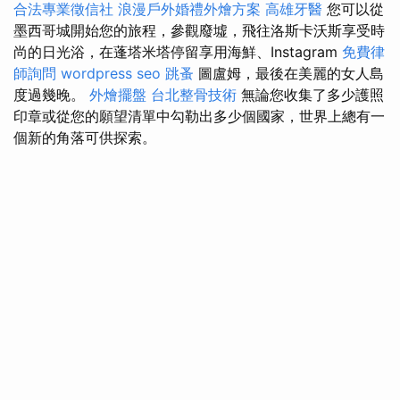
合法專業徵信社
浪漫戶外婚禮外燴方案
高雄牙醫
您可以從
墨西哥城開始您的旅程，參觀廢墟，飛往洛斯卡沃斯享受時
尚的日光浴，在蓬塔米塔停留享用海鮮、Instagram
免費律
師詢問
wordpress seo
跳蚤
圖盧姆，最後在美麗的女人島
度過幾晚。
外燴擺盤
台北整骨技術
無論您收集了多少護照
印章或從您的願望清單中勾勒出多少個國家，世界上總有一
個新的角落可供探索。