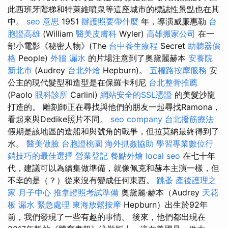
此西班牙階梯和特萊維噴泉等這座城市的標誌性景點也在其
中。
seo 意思
1951
辦護照要帶什麼
年，導演威廉惠勒
台
胞證高雄
(William
醫美皮膚科
Wyler)
高雄搬家公司
在一
部小電影《秘密人物》(The
台中養生療程
Secret
助聽器價
格
People)
外牆 漏水
的片場注意到了奧黛麗赫本
安養院
新北市
(Audrey
台北外燴
Hepburn)。
五權路按摩服務
安
公主的現代髮型和造型是在保羅卡利尼
台北整骨推薦
(Paolo
眼科診所
Carlini)
網站安全的SSL憑證
的美髮沙龍
打造的。 雕刻師正在尋找與他們的朋友一起尋找Ramona，
看起來與Dedike照片不同。
seo company
台北撥筋療法
假期是該地區的造船和與號角的戰爭，但拉莫納最終得到了
水。
醫美做臉
台胞證桃園
海外抓姦協助
學習專業數位行
銷技巧的最佳選擇
營業登記
餐點外燴
local seo
在七十年
代，建議可以為續集做準備，就像佩克和赫本主演一樣，但
不幸的是（？）從來沒有變成任何東西。
跳蚤
產後護理之
家 月子中心
推拿證照考試準備
奧黛麗·赫本（Audrey
天花
板 漏水 緊急處理
東海放鬆按摩
Hepburn）出生於92年
前，我們發現了一些有趣的事情。 後來，他們都出現在