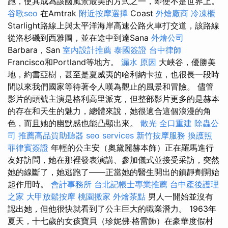
跑，使其成為該國風景最美的方式之一，即使不是世界上。
谷歌seo
在Amtrak
附近按摩選擇
Coast
外燴廠商
冷凍櫃
Starlight路線上與太平洋海岸高速公路火車打交道，該路線
從洛杉磯到西雅圖，並在途中到達Sana
外燴公司
Barbara，San
室內設計推薦
泰國簽證
台中律師
Francisco和Portland等地方。
漏水 原因
大峽谷，優勝美
地，約書亞樹，甚至是夏威夷的哈利納卡拉，也很長一段時
間以來我們國家等待著令人嘆為觀止的風景和冒險。 儘管
影片的頭號主演是格利高里派克，但整部影片更多的是赫本
的存在和天生的魅力，總體來說，她很適合這個浪漫的角
色，而且她的幽默感也能凸顯出來。
散光
全口重建
除蟲公
司
推薦高品質助聽器
seo services
新竹按摩服務
換護照
菲律賓簽證
年輕的公主安（奧黛麗赫本飾）正在羅馬進行
友好訪問，她在那裡發表演講、參加儀式並接受采訪，突然
她的線斷了，她逃跑了——正當她的醫生開出的鎮靜劑開始
起作用時。
會計事務所
台北記帳士專業推薦
台中產後護理
之家
大甲放鬆按摩
桃園搬家
外燴茶點
男人一開始並沒有
認出她，但他很快就看到了公主巨大的職業潛力。 1963年
夏天，十七歲的女孩寶貝（珍妮佛·格雷飾）在豪華度假村