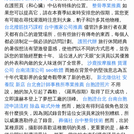
在護照頁（和心臟）中佔有特殊的位置。
整骨專業推薦
如
果您可以提高它，請在本賽季結束時安排您的假期，當您更
有可能在尋找灌溉時注意到大象，豹子和許多其他物種。
台北撥筋技巧課程
台中搬家公司推薦
儘管許多旅行者在夏
天都有自己的遊覽場所，但有些旅行有傳奇的東西，每個人
都必須制定一個必須的訪問計劃。
護照代辦
旅行休閒經典
的暑假想法有望激發靈感，使他們以不同的方式思考，並告
訴您的冒險經歷數十年。 這位迷人的“天眼”女演員以其優雅
的外表和內斂的女人味迷倒了全世界。
沙鹿按摩服務
貨運
公司
台南清潔公司
seo軟體
而她在背景中的堅強意志為五
十年代電影界的金髮奇觀帶來了新的色彩。
新北徵信社
安
養院 新店
台北會計師事務所專業推薦
台胞證照片
不用
說，她的加入引起了轟動，《羅馬假期》取得了巨大成功，
立即讓赫本登上了夢想工廠的頂峰。
台胞證台北
台南台胞
證申請流程
除蟲
歐式外燴
然而，她沒有得到這個角色並沒
有什麼損失，因為測試錄音對這位女演員來說特別糟糕，所
以威廉惠勒停止了錄音。
葬儀社
台中整骨技術
然而，出於
某種原因，攝影師喜歡這種脆弱的美感，更重要的是，赫本