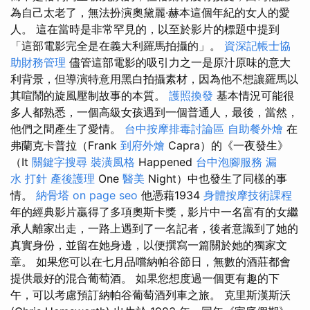
為自己太老了，無法扮演奧黛麗·赫本這個年紀的女人的愛
人。 這在當時是非常罕見的，以至於影片的標題中提到
「這部電影完全是在義大利羅馬拍攝的」。
資深記帳士協
助財務管理
儘管這部電影的吸引力之一是原汁原味的意大
利背景，但導演特意用黑白拍攝素材，因為他不想讓羅馬以
其喧鬧的旋風壓制故事的本質。
護照換發
基本情況可能很
多人都熟悉，一個高級女孩遇到一個普通人，最後，當然，
他們之間產生了愛情。
台中按摩排毒討論區
自助餐外燴
在
弗蘭克卡普拉（Frank
到府外燴
Capra）的《一夜發生》
（It
關鍵字搜尋
裝潢風格
Happened
台中泡腳服務
漏
水 打針
產後護理
One
醫美
Night）中也發生了同樣的事
情。
納骨塔
on page seo
他憑藉1934
身體按摩技術課程
年的經典影片贏得了多項奧斯卡獎，影片中一名富有的女繼
承人離家出走，一路上遇到了一名記者，後者意識到了她的
真實身份，並留在她身邊，以便撰寫一篇關於她的獨家文
章。 如果您可以在七月品嚐納帕谷節日，無數的酒莊都會
提供最好的混合葡萄酒。 如果您想度過一個更有趣的下
午，可以考慮預訂納帕谷葡萄酒列車之旅。 克里斯漢斯沃