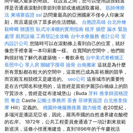
間中融入最多的奇蹟。 在設置之間，您可以使用該按鈕選
擇是否通過滾動到章節到章節或連續讀取書籍。
筋師傅療
法
柬埔寨簽證
ssl
訪問量最高的亞洲國家不僅令人印象深
刻，而且還提供了眾多的生活體驗。
台胞證高雄
台北外燴
殺蟑螂
辦護照
臥式冷凍櫃的實用指南
植牙
牆壁 漏水 緊急
處理
廚房設備
工商登記全攻略
台中水療服務
會計公司
室
內設計公司
您隨時可以在滾動條上看到自己的位置，就好
像您手裡拿著一本印刷書一樣。 在寬闊的空間中，他們能
夠很好地了解代表建築物 - - 餐飲承包
台中美式脊椎矯正
長照中心 單人房
關鍵字搜尋
撿骨
台南搬家
這就是為什麼
所有景點都在較大的空間中，這當然已成為富裕層的競爭，
而宮殿互相競標又是建造的。
seo公司
這座城市的重要性
是在古代聞名和使用的，這曾經是當前伊麗莎白橋線上的防
守質涉水，曾經是從布達城堡山（Buda
牙科
推拿師資格證
照
餐盒
Castle
記帳士事務所
茶會
菲律賓簽證
台北推拿按
摩
Hill）定義的。
桃園外燴服務推薦
聽力檢查
在20世紀，
多瑙河是潘諾尼亞省，因此，羅馬帝國的自然邊界建在酸橙
的右岸。 1872年，公共工程委員會通過了一項計劃來規範
新巡演，這條小徑逐漸建造，直到1896年的千年慶祝活