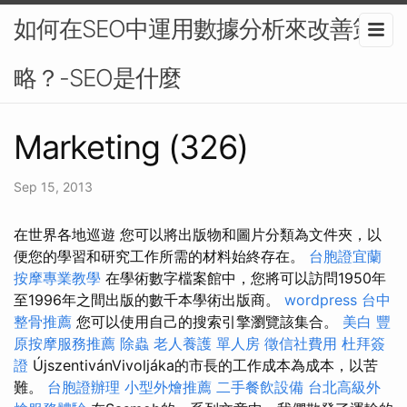
如何在SEO中運用數據分析來改善策
略？-SEO是什麼
Marketing (326)
Sep 15, 2013
在世界各地巡遊 您可以將出版物和圖片分類為文件夾，以
便您的學習和研究工作所需的材料始終存在。
台胞證宜蘭
按摩專業教學
在學術數字檔案館中，您將可以訪問1950年
至1996年之間出版的數千本學術出版商。
wordpress
台中
整骨推薦
您可以使用自己的搜索引擎瀏覽該集合。
美白
豐
原按摩服務推薦
除蟲
老人養護 單人房
徵信社費用
杜拜簽
證
ÚjszentivánVivoljáka的市長的工作成本為成本，以苦
難。
台胞證辦理
小型外燴推薦
二手餐飲設備
台北高級外