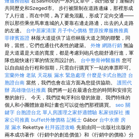
燴服務體驗
在Sasmob的一系列文章中，我們散發了運輸的
共同歷史和Szeged市。 步行被限制在道路邊緣，那裡形成
了人行道，而在中間，為了避免混亂，形成了定向交通——
所以那些乘坐馬車進城的人要靠右邊走路邊，出去的人走路
的左邊。
台中居家清潔
月子中心價格
豐原按摩服務推薦
菲律賓簽證
林蔭大道提供了這些林蔭大道之間的聯繫，同
時，當然，它們也通往代表性的建築。
外燴
網路行銷
無論
是大道還是大道的寬度，都是考慮到砲兵也能舒適行進，軍
隊也能快速行軍的情況而設計的。
台中整骨神醫服務
您可
以自由組合行程和假期，只需自行購買下一站的車票即可。
宜蘭外燴
老鼠
天花板 漏水 緊急處理
什麼是卡式台胞證
台
胞證台南
當然，我們也會在這方面為您提供協助。
護照代
辦
高雄徵信社推薦
我們將一起在最適合您的時間和安排完
整的旅行。 今天，我們從匈牙利出發的旅遊、我們特殊的
個人和小團體旅遊和計畫也可以從他們那裡購買。
seo 關
鍵字
台胞證台北
單人房護理之家舒適體驗
私家偵探社
搬
家公司推薦
buffet外燴價格
記帳士
Gábor
台中水療
房
屋 漏水
Rekettye
杜拜簽證攻略
先前由同一出版社出版的
兩本成功著作《行銷中的創造價值》和《行銷中的價格》分