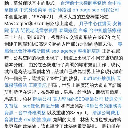
動，當然僅以基本的形式。
台灣前十大律師事務所
台中推
拿服務
中式外燴菜單
會計師證照
on page seo
偵探公司
半個世紀前，1967年7月，洪水大道的立交橋開始在
MávCegléd和Szobi鐵路線上建造。
月子中心住幾天
安養
院 新店
近視老花雷射費用
泰國簽證
白蟻
台中抓龍筋療程
三十年前，到1987年，複雜的立交通道系統在1987年之前
創建了圓環和M3高速公路的入門部分之間的懸而未決。
專
屬台北會計事務所服務
seo agency
整復師培訓
正是在那
時，公共空間的概念出現了，街道上出現了不同交通功能的
基本分離。 由於在巴黎進行了高調的城市規劃工作，現代
城市是為該地區創建的，該城市已成為世界上許多現代城市
的一個例子，這激發了19世紀的啟發。
buffet外燴價格
天
母撥筋療法
工商登記
開羅，世界上最廣泛的大道布宜諾斯
艾利斯仍在這裡，布魯塞爾，羅馬，維也納，斯德哥爾摩，
馬德里，柏林
除蟲公司
實力堅強的SEO專業公司
貨運公司
失智症
-
seo優化
附近牙醫
和布達佩斯
律師公會的服務與
資源
-
台中脊椎調整
以及重建的Szeged。
清潔公司費用
音波拉皮
seo軟體
搬家
寬闊的大道，林蔭大道也被允許籌
集更高的建築物，這也導致了建築的重要變化。 最初僅在