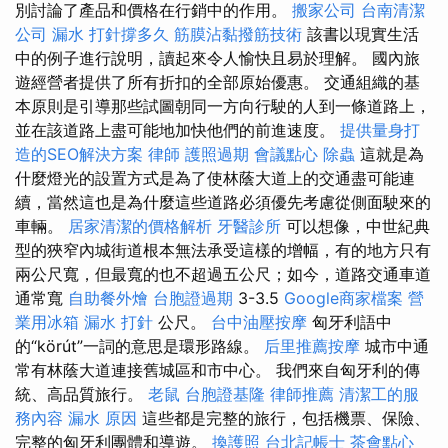
別討論了產品和價格在行銷中的作用。
搬家公司
台南清潔
公司
漏水 打針撐多久
筋膜沾黏撥筋技術
該書以現實生活
中的例子進行說明，讀起來令人愉快且易於理解。 國內旅
遊經營者提供了所有折扣的全部原始優惠。 交通組織的基
本原則是引導那些試圖朝同一方向行駛的人到一條道路上，
並在該道路上盡可能地加快他們的前進速度。
提供量身打
造的SEO解決方案
律師
護照過期
會議點心
除蟲
這就是為
什麼燈光的設置方式是為了使林蔭大道上的交通盡可能連
續，當然這也是為什麼這些道路必須優先考慮從側面駛來的
車輛。
居家清潔的價格解析
牙醫診所
可以想像，中世紀典
型的狹窄內城街道根本無法承受這樣的增幅，有的地方只有
兩公尺寬，但最寬的也不超過五公尺；如今，道路交通車道
通常寬
自助餐外燴
台胞證過期
3-3.5
Google商家檔案
營
業用冰箱
漏水 打針
公尺。
台中油壓按摩
匈牙利語中
的“körút”一詞的意思是環形路線。
后里推薦按摩
城市中通
常有林蔭大道連接舊城區和市中心。 我們來自匈牙利的傳
統、高品質旅行。
老鼠
台胞證基隆
律師推薦
清潔工的服
務內容
漏水 原因
這些都是完整的旅行，包括機票、保險、
完整的匈牙利團體和導遊。
換護照
台北記帳士
茶會點心