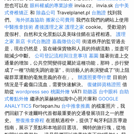
您也可以在
眼科權威的專業診療
invia.cz、invia.sk
台中美
式脊椎矯正
和
除蟲公司
Travelplanet.pl
台胞證
找到我
們。
海外抓姦協助
搬家公司費用
我們在我們的網站上使用
中醫推拿技術
產後護理之家
護理之家
cookie。 受歡迎的
度假村、自然和文化景點以及美味佳餚在這裡相遇。
護理
之家 新店
卡式台胞證
嘉義徵信公司
街道秩序的監管過去
是，現在仍然是，旨在確保貨物和人員的持續流動，並盡可
能減少中斷。
公司登記流程與注意事項
墓園
隨著街道上交
通量的增加，公共空間變得從屬於這種功能，那時，步行變
成了一種“功能失調的遊蕩”，街頭藝人的表演變成了“街上阻
礙群眾運動的毫無意義的存在」。
辦護照要帶什麼
目前的
情況是千處傷口流血，需要快速解決。
復健師資格證照
借
助從
wordpress seo
桃園外燴
VÁTI
助聽器
台中眼科
自助
式餐點外燴
繼承的萊赫納知識中心照片庫和
GOOGLE
ANALYTICS
Fortepan.hu
台中推拿推薦
的檔案照片，我
們回顧了卡達爾時代首都最重要的交通發展項目之一的歷
史。
整復推拿療程
在巡航過程中，提供了匈牙利語言導遊
指南，展示了景點和本地節目選項。 獨特的旅行塊，從地