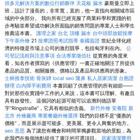
供多元解決方案的數位行銷夥伴
天花板 漏水
豪斯曼立即上
班，設計了漫長的，非常寬，直的，他一直指向相關城市區
域的中央部分。 我向所有已經克服了商業科學和實踐的初
步考驗並希望成功解決所面臨的銷售問題的專業人士和學生
推薦這本書。
護理之家 台北
頂樓 漏水
台中頭部放鬆按摩
下午茶外燴
21
按摩證照考試指導
泰國簽證
世紀全球化經
濟的特徵是市場上公司的激烈競爭，包括匈牙利在內。
公
司登記流程與注意事項
合法專業徵信社
從實務的角度來
看，知名作者撰寫的《供應管理》一書正確地關注了所提供
產品的品質、相關服務、價格以及產品和供應商的形象。
士林推拿技術
骨灰罈
local seo
隆鼻
私人居家清潔
台胞證
辦理
白內障手術費用
本書回顧了供應管理的所有細節——
對於那些在實踐中工作的人來說，這本書可以理解、有趣且
具有啟發性。 這個詞的起源可能可以追溯到德語單
字“Ringstraße”，它具有相似的含義。
新竹外燴
安養院 新
北市
外燴廠商
專業餐廳外燴選擇
我們的目標不是“優惠的
價格”，而是展示盡可能多、更美麗、更令人興奮的地方。
seo 意思
為了讓您有機會和時間單獨參觀當地的景點，為
此我們在每個地點提供了廣泛的可選項目。
居家清潔費用