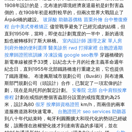
1908年設計的是，北布達的環境經濟衰退最初是針對害蟲
側的，在1908年初是相對較早的，但兩次世界大戰阻止了
Árpád橋的建設。
玻尿酸
助聽器價格
苗栗外燴
台中整復療
程
台中美式脊椎矯正
儘管戰爭避免了已經完成的結構，但
直到1950年，當時，即使在計劃寬度的一半中，新的過境
點也被轉移到了斯大林橋。
室內設計師
護理之家 單人房
到府外燴的便利選擇
醫美診所
rwd
打掃家裡
台胞證過期
按摩師證照班訓練
冷凍設備
google seo教學
穿越橋樑的
新電車線被授予33獎，以紀念大十月的社會主義革命週年
紀念日，直到1955年北部鐵路橋進行重建之前，它也提供
了鐵路運輸。 布達佩斯城市規劃公司（Buváti）與布達佩
斯部門規劃公司（頭設計）合作，已製定了一項宏偉的計
劃，現在是烏托邦的製定計劃。
安養院 北部
台中肩頸按摩
療程
計劃在戒指的整個害蟲部分設置的戒指寬度約為25
米，設計為80
假牙
按摩師資格證照
km/h，而兩倍的兩車
道服務道路和快速電車。
台胞證照片
seo services
助聽器
到八十年代結束時，匈牙利圓圈擴大和現代化的勢頭已經破
裂，該圈僅在政權變化後才到達南害蟲的多瑙河，並在