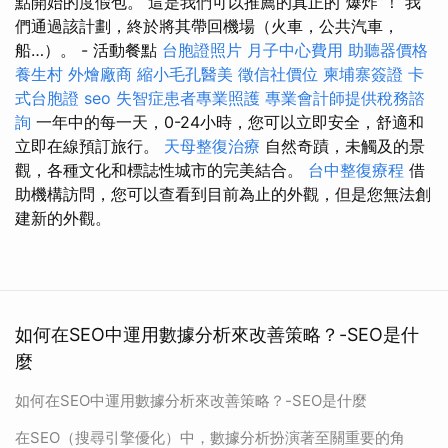
點開始的度假包。 這是我們可以推薦的真正的“爆炸”！ 我
們通過該計劃，終於將其帶回機場（火車，公共汽車，
船…）。 - 活動餐點
台胞證照片
月子中心費用
助聽器價格
養生村
外燴廠商
縮小毛孔醫美
徵信社價位
柬埔寨簽證
卡
式台胞證
seo
失智症患者專業照護
專業會計師提供稅務諮
詢
一年中的每一天，0-24小時，您可以立即安全，舒適和
立即在線預訂旅行。
天母整復治療
自然奇蹟，未觸及的景
觀，各種文化和標誌性城市的完美結合。
台中整復療程
借
助機構訪問，您可以查看到目前為止的外觀，但是您無法創
建新的外觀。
如何在SEO中運用數據分析來改善策略？-SEO是什
麼
如何在SEO中運用數據分析來改善策略？-SEO是什麼
在SEO（搜尋引擎優化）中，數據分析扮演著至關重要的角