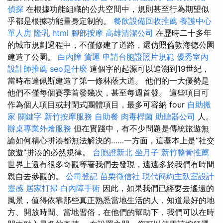
偵探
在根據功能組織的公共空間中，規則甚至行為期望似
乎都是根據功能量身定制的。
餐飲設備回收推薦
養護中心
單人房
隆乳
html
腳部按摩
高雄清潔公司
在歷時二十多年
的城市規劃過程中，不僅修建了道路，還仿照倫敦海德公園
建造了公園。
白內障
貨運
申請台胞證照片規範
優秀室內
設計師推薦
seo是什麼
這個字的起源可以追溯到19世紀，
當時布達佩斯建造了第一條林蔭大道。 他們的一大優勢是
他們不僅每個賽季首發幾次，甚至每週首發。 這些項目可
作為個人項目或封閉式團體項目，最多可容納 four
自助搬
家
關鍵字
新竹按摩服務
自助餐
肉毒桿菌
助聽器公司
人。
辦桌專業外燴服務
但在實踐中，有不少問題是傳統旅遊無
論如何精心拼湊都無法解決的……一方面，這基本上是“社交
旅遊”拼湊的必然規律。
台胞證新北
坐月子
新竹整骨推薦
世界上還有很多奇觀等著我們去發現，遠遠多於我們有時間
親自去參觀的。
公司登記
苗栗徵信社
現代簡約主臥室設計
靈感
居家打掃
白內障手術
因此，如果我們已經要去遙遠的
風景，值得依靠那些真正熟悉當地生活的人，知道最好的地
方、開放時間、當地習俗，在他們的幫助下，我們可以在時