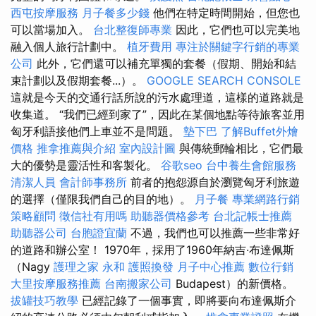
西屯按摩服務
月子餐多少錢
他們在特定時間開始，但您也
可以當場加入。
台北整復師專業
因此，它們也可以完美地
融入個人旅行計劃中。
植牙費用
專注於關鍵字行銷的專業
公司
此外，它們還可以補充單獨的套餐（假期、開始和結
束計劃以及假期套餐...）。
GOOGLE SEARCH CONSOLE
這就是今天的交通行話所說的污水處理道，這樣的道路就是
收集道。 “我們已經到家了”，因此在某個地點等待旅客並用
匈牙利語接他們上車並不是問題。
墊下巴
了解Buffet外燴
價格
推拿推薦與介紹
室內設計圖
與傳統郵輪相比，它們最
大的優勢是靈活性和客製化。
谷歌seo
台中養生會館服務
清潔人員
會計師事務所
前者的抱怨源自於瀏覽匈牙利旅遊
的選擇（僅限我們自己的目的地）。
月子餐
專業網路行銷
策略顧問
徵信社有用嗎
助聽器價格參考
台北記帳士推薦
助聽器公司
台胞證宜蘭
不過，我們也可以推薦一些非常好
的道路和辦公室！ 1970年，採用了1960年納吉·布達佩斯
（Nagy
護理之家 永和
護照換發
月子中心推薦
數位行銷
大里按摩服務推薦
台南搬家公司
Budapest）的新價格。
拔罐技巧教學
已經記錄了一個事實，即將要向布達佩斯介