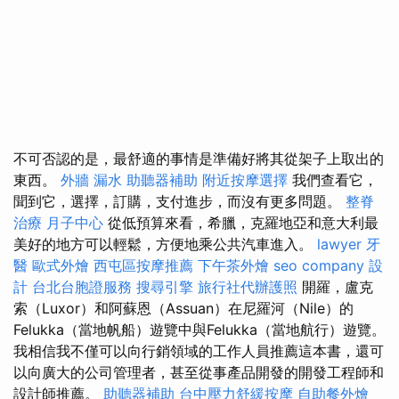
不可否認的是，最舒適的事情是準備好將其從架子上取出的
東西。
外牆 漏水
助聽器補助
附近按摩選擇
我們查看它，
聞到它，選擇，訂購，支付進步，而沒有更多問題。
整脊
治療
月子中心
從低預算來看，希臘，克羅地亞和意大利最
美好的地方可以輕鬆，方便地乘公共汽車進入。
lawyer
牙
醫
歐式外燴
西屯區按摩推薦
下午茶外燴
seo company
設
計
台北台胞證服務
搜尋引擎
旅行社代辦護照
開羅，盧克
索（Luxor）和阿蘇恩（Assuan）在尼羅河（Nile）的
Felukka（當地帆船）遊覽中與Felukka（當地航行）遊覽。
我相信我不僅可以向行銷領域的工作人員推薦這本書，還可
以向廣大的公司管理者，甚至從事產品開發的開發工程師和
設計師推薦。
助聽器補助
台中壓力舒緩按摩
自助餐外燴