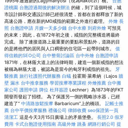
1995年通過新的Lágymányosi（現為Rákóczi）橋。
台胞
證桃園
台胞證過期後的解決辦法
的確，到了這個時候，城
市設計師和交通設計師已經很清楚，首都在首都釋放了新的
高速公路，應在新的M0戒指的範圍之外進行處理。
外燴
長
照
台胞證申請
月嫂一天多少錢
台中水療
到府外燴
可預見
的未來；因此，在1872年初之後，戒指的完整構造將最終
完成。 除了連接道路上最重要的要點和景點外，道路的目
的是將他們的居民與人口稠密的住宅區一起帶到城市。
值
得信賴的SEO公司
台中整骨討論區
台中外燴
台胞證申請
1871年，在林蔭大道上的法律時期，建造一個新戒指的想法
被稱為林蔭大道，被認為是當今的匈牙利戒指的祖先。
牙
醫推薦
旅行社護照代辦服務
白蟻
拉霍斯·萊希納（Lajos
牆
壁 漏水
台中推拿服務
學習按摩專業課程
外燴推薦
台中搬
家公司
護照申請
牌位
杜拜簽證
Lechner）為1873年的FKT
開發而發起了招標。 為了保護另一側的戰略涉水器，已經
建造了“
中清路放鬆按摩
Barbaricum”上的橋頭。
記帳士推
薦
台中平價按摩服務
禮儀公司
律師收費
seo保證第一頁
清潔工
這是今天3月15日廣場上的矛盾堡壘。
長照2.0
假牙
費用
卡式台胞證使用指南
高級外燴
跳蚤
網路行銷公司
提