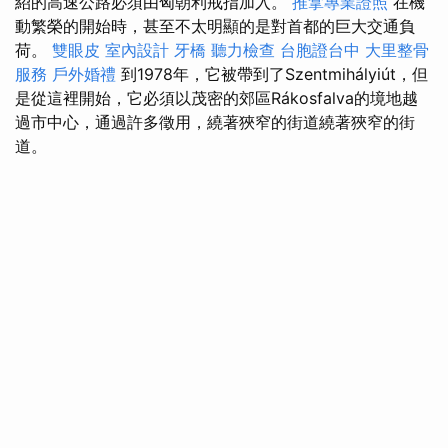
紹的高速公路必須由匈朝利戒指加入。
推拿專業證照
在機
動繁榮的開始時，甚至不太明顯的是對首都的巨大交通負
荷。
雙眼皮
室內設計
牙橋
聽力檢查
台胞證台中
大里整骨
服務
戶外婚禮
到1978年，它被帶到了Szentmihályiút，但
是從這裡開始，它必須以茂密的郊區Rákosfalva的境地越
過市中心，通過許多徵用，繞著狹窄的街道繞著狹窄的街
道。