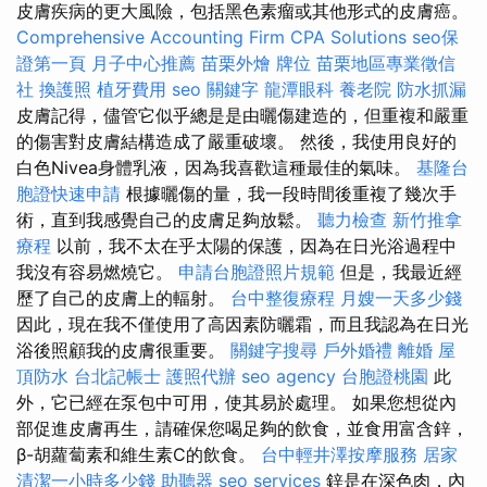
皮膚疾病的更大風險，包括黑色素瘤或其他形式的皮膚癌。
Comprehensive Accounting Firm CPA Solutions
seo保
證第一頁
月子中心推薦
苗栗外燴
牌位
苗栗地區專業徵信
社
換護照
植牙費用
seo 關鍵字
龍潭眼科
養老院
防水抓漏
皮膚記得，儘管它似乎總是是由曬傷建造的，但重複和嚴重
的傷害對皮膚結構造成了嚴重破壞。 然後，我使用良好的
白色Nivea身體乳液，因為我喜歡這種最佳的氣味。
基隆台
胞證快速申請
根據曬傷的量，我一段時間後重複了幾次手
術，直到我感覺自己的皮膚足夠放鬆。
聽力檢查
新竹推拿
療程
以前，我不太在乎太陽的保護，因為在日光浴過程中
我沒有容易燃燒它。
申請台胞證照片規範
但是，我最近經
歷了自己的皮膚上的輻射。
台中整復療程
月嫂一天多少錢
因此，現在我不僅使用了高因素防曬霜，而且我認為在日光
浴後照顧我的皮膚很重要。
關鍵字搜尋
戶外婚禮
離婚
屋
頂防水
台北記帳士
護照代辦
seo agency
台胞證桃園
此
外，它已經在泵包中可用，使其易於處理。 如果您想從內
部促進皮膚再生，請確保您喝足夠的飲食，並食用富含鋅，
β-胡蘿蔔素和維生素C的飲食。
台中輕井澤按摩服務
居家
清潔一小時多少錢
助聽器
seo services
鋅是在深色肉，內