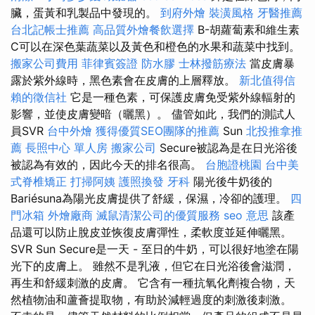
臟，蛋黃和乳製品中發現的。
到府外燴
裝潢風格
牙醫推薦
台北記帳士推薦
高品質外燴餐飲選擇
Β-胡蘿蔔素和維生素
C可以在深色葉蔬菜以及黃色和橙色的水果和蔬菜中找到。
搬家公司費用
菲律賓簽證
防水膠
士林撥筋療法
當皮膚暴
露於紫外線時，黑色素會在皮膚的上層釋放。
新北值得信
賴的徵信社
它是一種色素，可保護皮膚免受紫外線輻射的
影響，並使皮膚變暗（曬黑）。 儘管如此，我們的測試人
員SVR
台中外燴
獲得優質SEO團隊的推薦
Sun
北投推拿推
薦
長照中心 單人房
搬家公司
Secure被認為是在日光浴後
被認為有效的，因此今天的排名很高。
台胞證桃園
台中美
式脊椎矯正
打掃阿姨
護照換發
牙科
陽光後牛奶後的
Bariésuna為陽光皮膚提供了舒緩，保濕，冷卻的護理。
四
門冰箱
外燴廠商
滅鼠清潔公司的優質服務
seo 意思
該產
品還可以防止脫皮並恢復皮膚彈性，柔軟度並延伸曬黑。
SVR Sun Secure是一天 - 至日的牛奶，可以很好地塗在陽
光下的皮膚上。 雖然不是乳液，但它在日光浴後會滋潤，
再生和舒緩刺激的皮膚。 它含有一種抗氧化劑複合物，天
然植物油和蘆薈提取物，有助於減輕過度的刺激後刺激。