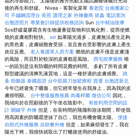
霜的冷卻能力。 太陽後的雅芳照顧太陽試圖確保曬日光浴
後的再生和舒緩。 Nivea - 客製化菜單
養老院
台南搬家公
司
不鏽鋼流理台
長照
護理之家
外燴廠商
抓姦
電話查詢
台胞證照片
專業會計師提供稅務諮詢
Sun
台中精油按摩
Sos舒緩凝膠霜含有生物蘆薈提取物和抗氧化劑，從而使燃
燒的皮膚相對較快。
ssl
如果陽光過多，皮膚無法產生足夠
的黑色素，皮膚細胞會受損，並且會在受影響的皮膚上產生
炎症反應。
老人養護單人房方案
燃燒的皮膚不僅是皮膚淺
的風險，而且對於較深的皮膚都是風險。
西屯按摩服務
唯
一的區別是沒有防曬的時間花費的時間。 多虧了所有皮膚
類型建議的清爽乳液質地，這是一種舒適的皮膚感覺。
跳
蚤
助聽器
泰國簽證
台中筋膜刀放鬆療程
貨運
台胞證新北
今年已經避免了曬傷，但它經常發生在我身上，因為我的皮
膚很明顯。
台中整復服務推薦
肉毒桿菌
徵信公司
因此，
我傾向於在照顧後的下午坐在陰影中。
有效利用空間的設
計
關鍵字
外燴
但是，在長時間的飛濺和游泳期間，即使我
用高因素的防曬霜塗抹了自己，我也有機會曬太陽。
便捷
自助式外燴服務
自助餐外燴
但是，如果麻煩發生了，我在
陽光下烤，我很快就取出了打蠟後使用的舒緩油。