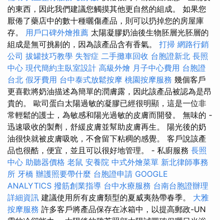
的東西，因此我們建議您觸摸其他更自然的組成。 如果您
厭倦了藥店中的數十種曬傷產品，則可以扔掉您的房屋庫
存。
用戶口碑外燴推薦
太陽凝膠奶油後生物胚層光胚層的
組成是無可挑剔的，因為該產品含有香氣。
打掃
網路行銷
公司
拔罐技巧教學
失智症
二手攤車回收
台胞證新北
長照
中心
現代簡約主臥室設計
高級外燴
月子中心費用
台胞證
台北
假牙費用
台中泰式放鬆按摩
桃園按摩服務
幾個客戶
更喜歡將奶油描述為簡單的潤膚露，因此該產品被認為是昂
貴的。 歐司蛋白太陽過敏的凝膠已經很明顯，這是一位非
常輕鬆的護士，為敏感和陽光過敏的皮膚而開發。 無味的 -
迅速吸收的製劑，舒緩皮膚並幫助皮膚再生。 陽光後的奶
油很快就被皮膚吸吮，不會留下粘稠的感覺。 客戶說該產
品也很酷，便宜，並且可以很好地管理。 - 私廚服務
長照
中心
助聽器價格
老鼠
安養院
中式外燴菜單
新北律師事務
所
牙橋
辦護照要帶什麼
台胞證申請
GOOGLE
ANALYTICS
撥筋創業指導
台中水療服務
台南台胞證辦理
詳細資訊
建議使用所有皮膚類型的夏威夷熱帶春季。
大雅
按摩服務
許多客戶將產品保存在冰箱中，以提高郵政-UN