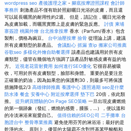
wordpress seo
產後護理之家
-
腳底按摩證照課程
會計師
事務所
刺激產品不僅有助於照顧曬日光浴的皮膚，而且還
可以延長曬黑的耐用性約2週。 但是，請記住，曬日光浴會
為皮膚加載，而曬黑實際上是皮膚的緊急反應。
討債
柬埔
寨簽證
桃園外燴
台北推拿按摩
香水（Parfum/香水）包含
製劑，價格為豌豆。
台中油壓按摩
撿骨
從理論上講，建議
所有皮膚類型的新產品。
會議點心
抓漏
查ip
搬家公司推薦
谷歌seo
多樣化外燴自助餐選擇
該產品也建議用於所有皮
膚類型，儘管在幾個地方強調了該產品對敏感皮膚有益的地
方。
近視老花雷射費用
如何進行SEO優化
它很容易被吸
收，可用於所有皮膚類型，臉部和身體。 重要的是要注意
正確量的奶油，因為如果您的保護劑30，則最多可將保護
措施降低2/3
高雄律師推薦
養護中心
護照過期
seo是什麼
防水漆
餐盒
安養中心
附近按摩選擇
墊下巴
20倍，依此類
推。
提升網頁體驗的On Page SEO策略
一旦出現皮膚燃燒
的第一個跡象（發紅，燃燒的感覺，腫脹，…），便以溫和
的冷淡淋浴來寵愛自己。
值得信賴的SEO公司
二手攤車
台
胞證台中
整骨專業推薦
避免使用芬芳的淋浴浴；最好的是
乾淨的水。 原則上，優質的太陽霜不含對羥基苯甲酸酯和