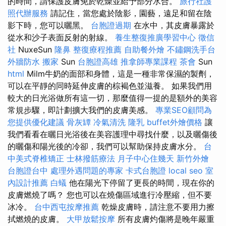
的時間，請保護皮膚免於乾燥並給予部分水合。
旅行社護
照代辦服務
請記住，當您處於陰影，園藝，遠足和留在陰
影下時，您可以曬黑。
台胞證過期
在水中，其皮膚暴露於
從水和沙子表面反射的射線。
養生整復推廣學習中心
徵信
社
NuxeSun
隆鼻
整復療程推薦
自助餐外燴
不鏽鋼洗手台
外牆防水
搬家
Sun
台胞證高雄
推拿師專業課程
茶會
Sun
html
Milm牛奶的面部和身體，這是一種非常保濕的製劑，
可以在平靜的同時延伸皮膚的棕褐色並滋養。 如果我們用
較大的日光浴做所有這一切，那麼值得一提的是額外的美容
常規步驟，即計劃擴大我們的皮膚美感。
專業SEO顧問為
您提供優化建議
骨灰罈
冷氣清洗
隆乳
buffet外燴價格
讓
我們看看在曬日光浴後在美容護理中尋找什麼，以及曬傷後
的曬傷和陽光後的冷卻，我們可以幫助保持皮膚水分。
台
中美式脊椎矯正
士林撥筋療法
月子中心住幾天
新竹外燴
台胞證台中
處理外遇問題的專家
卡式台胞證
local seo
室
內設計推薦
白蟻
他在陽光下停留了更長的時間，現在你的
皮膚燃燒了嗎？ 您也可以在燒傷區域進行冷壓縮，但不要
冰冷。
台中西屯按摩推薦
乾燥皮膚時，請注意不要用力擦
拭燃燒的皮膚。
大甲放鬆按摩
所有皮膚灼傷將是晚年嚴重