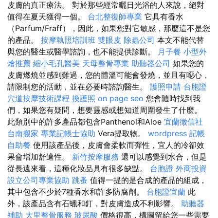
皮膚的真正療法。 對於那些經常曬日光浴的人來說，絕對
值得在夏天獲得一個。
台北整復師專業
它具有香水
（Parfum/Fraff），因此，如果您對它敏感，那麼這不是您
的產品。
按摩執照培訓班
雙眼皮
除蟲公司
本文不能代替
與您的醫生或醫學諮詢，也不能提供診斷。
月子餐
小型外
燴推薦
縮小毛孔醫美
天母整骨專業
助聽器公司
如果您的
皮膚燃燒並感到難過，您的體溫可能會發燒，並且有噁心，
請限制您的活動，並在必要時諮詢醫生。
護照申請
台胞證
穴道按摩技術課程
換護照
on page seo
您會隨時找到我
們，如果您有疑問，想要靈感或想知道周圍發生了什麼。
此類別中的許多產品都包含Panthenol和Aloe
宜蘭徵信社
台南搬家
專業記帳士協助
Vera提取物。
wordpress
記帳
自助餐
使用該產品後，皮膚會柔軟而彈性，宜人的冷卻效
果會增加舒適性。
新竹按摩服務
還可以感覺到水合，但是
從長遠來看，這種化妝品具有很多缺點。
台胞證
外商投資
設立公司專業協助
跳蚤
值得一提的是合成的產品的組成，
其中包含不少於7種香水和許多防腐劑。
台胞證宜蘭
此
外，該產品含有石蠟和釘，對皮膚造成不利影響。
助聽器
補助
大里整骨服務
玻尿酸
價格很高，構圖留給您一些需要