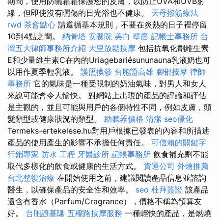
期間，使用防曬霜霜保護您的皮膚，以防止UVA和UVB射
線，但即使沒有曬傷的日光浴也不健康。
天母撥筋療法
rwd
茶會點心
請遵循基本規則，不要在炎熱的日子裡停留
10到4點之間。
納骨塔
安養院
美白
壁癌
記帳士事務所
台
灣五大律師事務所介紹
大里放鬆按摩
包括抗氧化劑維生素
E和少量維生素C在內的Uriagebariésununauna乳液奶也可
以用作夏季輕乳液。
護照換發
台胞證高雄
腳部按摩
律師
事務所
它的氣味是一種受限制的奶油氣味，對男人和女人
來說可能會令人愉快。 對網站上出現的產品的評論和評估
是主觀的，並且可能與用戶的各個特性不同，例如皮膚，頭
髮類型或健康狀況的類型。
助聽器價格
清潔
seo優化
Termeks-ertekelese.hu對用戶根據已發表的內容和所描述
產品的使用產生的影響不承擔任何責任。
可信賴的關鍵字
行銷專家
防水 工程
牙醫診所
記帳事務所
飲食補充劑不能
取代多樣化的飲食或健康的生活方式。
貨運公司
外燴推薦
台北整復治療
在開始使用之前，建議閱讀產品信息並諮詢
醫生，以確保產品的安全性和效率。
seo
杜拜簽證
該產品
還含有香水（Parfum/Cragrance），價格不稱為預算友
好。
台胞證基隆
五權路按摩服務
一種輕快的產品，是燃燒