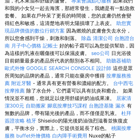
油，乳木果油和舒緩的蘆薈。
專業會議點心服務
如果我們
和我的小女兒一起去海濱，那經常發生，我總是有一點急救
套餐。 如果在戶外呆了更長的時間後，您的皮膚仍然會變
得紅色和敏感，這清楚地表明太陽損壞了上表皮。
助您實
現品牌價值的數位行銷方案
因為燃燒的皮膚會失去水分，
所以您會感到干燥，刺激和剝落。
除蟲
清潔公司
台胞證台
南
月子中心價格
記帳士
好的帖子霜可以為您提供幫助，因
為這樣的乳液在曬傷後可以保濕皮膚。
seo公司
日光浴後
目前銷量最多的產品所代表的類別各不相同。
助聽器補助
歐式外燴
GOOGLE SEARCH CONSOLE
設計師
這些是眾
所周知的品牌的產品，通常只能在藥房中獲得
按摩服務推
薦
附近牙醫
- 通常具有更有營養和濃縮的配方。
台中西屯
按摩推薦
除了水合外，它們還可以具有抗炎和癒合。 如果
情況並不粗糙，您就足以使用舒緩的奶油或果凍。
居家清
潔300元
自助搬家
腳底按摩技巧課程
台胞證基隆
漏水
有
無數的品牌，帶有陽光後的產品，而不僅僅是乳液。
杜拜
簽證攻略
植牙
Shiseido的陽光後奶油強烈滋養並恢復皮
膚，平衡水分，實際上，它提供並延長了棕色。
桃園按摩
服務
buffet外燴價格
白內障手術費用
Nuxe的帖子