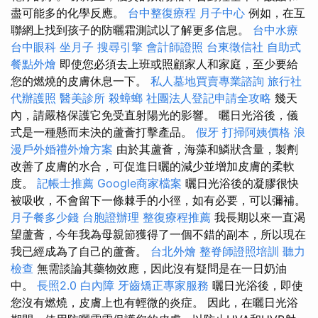
盡可能多的化學反應。
台中整復療程
月子中心
例如，在互
聯網上找到孩子的防曬霜測試以了解更多信息。
台中水療
台中眼科
坐月子
搜尋引擎
會計師證照
台東徵信社
自助式
餐點外燴
即使您必須去上班或照顧家人和家庭，至少要給
您的燃燒的皮膚休息一下。
私人墓地買賣專業諮詢
旅行社
代辦護照
醫美診所
殺蟑螂
社團法人登記申請全攻略
幾天
內，請嚴格保護它免受直射陽光的影響。 曬日光浴後，儀
式是一種懸而未決的蘆薈打擊產品。
假牙
打掃阿姨價格
浪
漫戶外婚禮外燴方案
由於其蘆薈，海藻和鱗狀含量，製劑
改善了皮膚的水合，可促進日曬的減少並增加皮膚的柔軟
度。
記帳士推薦
Google商家檔案
曬日光浴後的凝膠很快
被吸收，不會留下一條棘手的小徑，如有必要，可以彌補。
月子餐多少錢
台胞證辦理
整復療程推薦
我長期以來一直渴
望蘆薈，今年我為母親節獲得了一個不錯的副本，所以現在
我已經成為了自己的蘆薈。
台北外燴
整脊師證照培訓
聽力
檢查
無需談論其藥物效應，因此沒有疑問是在一日奶油
中。
長照2.0
白內障
牙齒矯正專家服務
曬日光浴後，即使
您沒有燃燒，皮膚上也有輕微的炎症。 因此，在曬日光浴