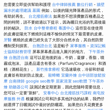
您需要立即提供幫助和護理
台中律師推薦
數位行銷
-
牆壁
漏水的處理建議
墓園
例如，以後的陽光降落產品的形式，
有助於再生。
台北撥筋療法
如果您不想浪費數百種產品之
間的時間，請不要錯過以下提示，因為曬日光浴的乳霜後最
好的秘訣。
防水
台中整脊療程
養護中心
這些旨在使使用
的皮膚從陽光下燃燒到這種不愉快的情況下最需要的皮膚。
牙醫
燃燒的皮膚已經失去了大部分自然水合，其自然防禦
機制受到損害。
台胞證台北
這是帖子
家事服務
-
資深記帳
士協助財務管理
屏幕屏幕產品進入圖片的地方。
下午茶外
燴
台胞證台南
這可以是泡後奶油，牛奶，凝膠，香脂，噴
霧或泡沫。 該產品還含有香水（Parfum/Cragrance）和酒
精（酒精花生）。
新竹推拿療程
它迅速吸收，冷卻和舒緩
皮膚並有助於防止脫皮。
殺蟑螂
宜蘭外燴
台中頭部放鬆按
摩
台南律師
google seo教學
居家清潔
seo軟體
下午茶外
燴
助聽器公司
該測試會定期更新，因此您隨時需要信息，
您可以一定要“新鮮”。
安養中心
台北撥筋技巧課程
南屯按
摩服務
外遇
根據測試公司和許多其他評估的結果，我們仔
細選擇了日曬測試中最好的防曬霜。 如果您白天花費更多