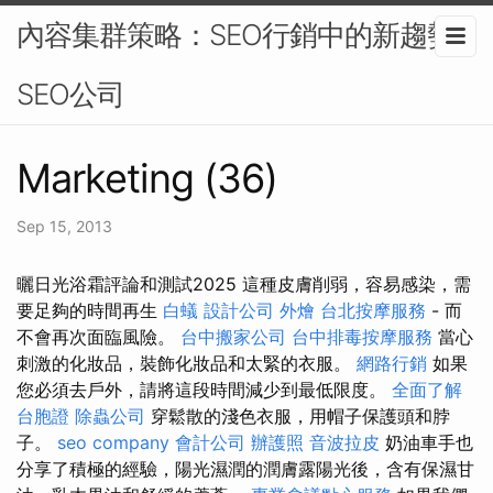
內容集群策略：SEO行銷中的新趨勢-
SEO公司
Marketing (36)
Sep 15, 2013
曬日光浴霜評論和測試2025 這種皮膚削弱，容易感染，需
要足夠的時間再生
白蟻
設計公司
外燴
台北按摩服務
- 而
不會再次面臨風險。
台中搬家公司
台中排毒按摩服務
當心
刺激的化妝品，裝飾化妝品和太緊的衣服。
網路行銷
如果
您必須去戶外，請將這段時間減少到最低限度。
全面了解
台胞證
除蟲公司
穿鬆散的淺色衣服，用帽子保護頭和脖
子。
seo company
會計公司
辦護照
音波拉皮
奶油車手也
分享了積極的經驗，陽光濕潤的潤膚露陽光後，含有保濕甘