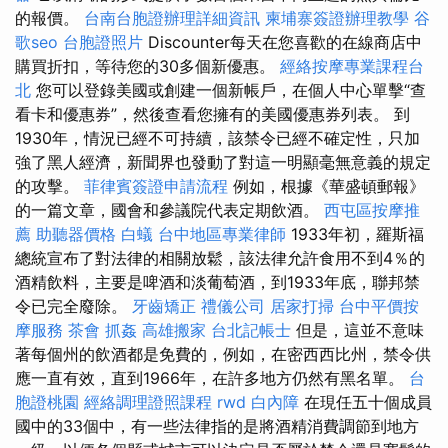
的報價。
台南台胞證辦理詳細資訊
柬埔寨簽證辦理教學
谷
歌seo
台胞證照片
Discounter每天在您喜歡的在線商店中
購買折扣，等待您的30多個新優惠。
經絡按摩專業課程台
北
您可以登錄美國或創建一個新帳戶，在個人中心單擊“查
看卡和優惠券”，然後查看您擁有的美國優惠券列表。 到
1930年，情況已經不可持續，該禁令已經不確定性，只加
強了黑人經濟，新聞界也發動了對這一明顯毫無意義的規定
的攻擊。
菲律賓簽證申請流程
例如，根據《華盛頓郵報》
的一篇文章，國會和參議院代表定期飲酒。
西屯區按摩推
薦
助聽器價格
白蟻
台中地區專業律師
1933年初，羅斯福
總統宣布了對法律的相關放鬆，該法律允許食用不到4％的
酒精飲料，主要是啤酒和淡葡萄酒，到1933年底，聯邦禁
令已完全廢除。
牙齒矯正
禮儀公司
居家打掃
台中平價按
摩服務
茶會
抓姦
高雄搬家
台北記帳士
但是，這並不意味
著每個州的飲酒都是免費的，例如，在密西西比州，禁令供
應一直有效，直到1966年，在許多地方仍然有黑名單。
台
胞證桃園
經絡調理證照課程
rwd
白內障
在現任五十個成員
國中的33個中，有一些法律指的是將酒精消費調節到地方