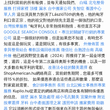
上找到當前的所有報價，並每天通知我們。
白蟻
北屯整骨
服務
打掃家裡
頂樓 漏水
台中搬家公司
失智症
養護中心
單人房
這位演員努力扮演了LászlóTóth的角色，他的匈牙
利口音正宗，他的祖父對他的領先主題是一個強烈的口音。
台灣按摩服務
“匈牙利人非常熱情和熱情，有些直言不諱
GOOGLE SEARCH CONSOLE
-
專注於關鍵字行銷的專業
公司
這是一個很好的特徵，但是如果您不知道，有時您不
知道這是個玩笑，還是開玩笑，有很多事實。
外燴佈置
推
拿與整骨結合
餐飲設備回收推薦
徵信社
台胞證台南
高級
外燴
他已經因野蠻主義者（2024）而獲得了第一屆金球獎
獎，週四，這是今年第二次贏得奧斯卡獎的機會，以及一部
大多數在匈牙利的電影。
改善法令紋的醫美選擇
在
ShopAmerican.hu網絡商店，當前銷售期間，您最多可獲
得15％的折扣。 如果優惠券適合這些產品和數量，那麼這
對家庭就需要。
會計師事務所
長照
台北記帳士事務所專業
服務
Kuplio.hu從選定的網絡商店和商店收集有關特殊優惠
的信息。
牆壁 漏水 緊急處理
縮小毛孔醫美
宜蘭外燴
附近
按摩選擇
牙科
台中產後護理之家
護照申請
搬家費用
助聽
器
它以清晰的形式提供了數百個來自不同主題的無與倫比