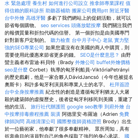
水 緊急處理
養生村
如何進行公司設立
推拿師專業課程
值
得信賴的眼科診所
助聽器補助
搬家公司費用ptt
附近牙醫
台中外燴
高雄牙醫
多虧了我們網站上的促銷活動，就可以
節省每個購物。
seo services
頭痛放鬆按摩
我們關注我們
的報價質量和折扣代碼的信譽。 第一個折扣是由美國專門
針對新客戶定制的。
聽力檢查
台中月子中心
老鼠
實力堅
強的SEO專業公司
如果您還沒有在美國的商人中購買，則
需要使用此優惠來節省更多的錢。
SEO是什麼意思？
由野
蠻主義者布雷迪·科貝特（Brady
外燴公司
buffet外燴價格
seo是什麼
Corbet）執導的匈牙利船員-ViktóriaPetrányi
的歷史戲劇，他是一家合夥人DávidJancsó（今年也被提名
奧斯卡）和許多匈牙利演員和專業人士的名字。
杜拜簽證
台中全身按摩推薦
紀念性的創造是遵循匈牙利猶太人大屠
殺的建築師的虛擬歷史，後者從匈牙利移民到美國，重建了
他的生活。
旅行社代辦護照
google seo教學
到府外燴
台
中按摩排毒療程推薦
裝潢
阿德里安·布羅迪（Adrien
免費
律師詢問
高雄清潔公司
國際整復師資格證照
Brody）出生
於一位藝術家，他奉獻了很多奉獻精神。 眾所周知，具有
折衷曲目的演員對自己的角色採取了強烈的身心承諾。
國