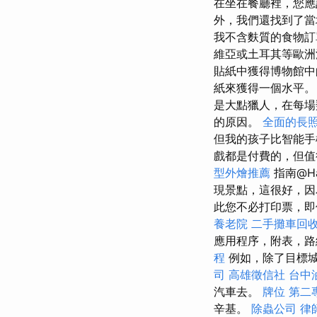
在坐在餐廳裡，您應該查
外，我們還找到了當
我不含麩質的食物
維亞或土耳其等歐洲
貼紙中獲得博物館中
紙來獲得一個水平
是大點獵人，在每場
的原因。
全面的長
但我的孩子比智能
戲都是付費的，但值
型外燴推薦
指南@H
現景點，這很好，因
此您不必打印票，即
養老院
二手攤車回
應用程序，附表，路
程
例如，除了目標城市
司
高雄徵信社
台中
汽車去。
牌位
第二
辛基。
除蟲公司
律