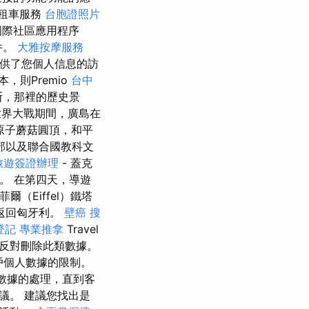
租車服務
台胞證照片
國際社區應用程序
件。
大雅按摩服務
求提供了您個人信息的訪
，則Premio
台中
斯，那裡的歷史景
界大戰期間，廣島在
原子蘑菇圓頂，和平
部以及聯合國教科文
旅遊簽證辦理
- 蓋克
塔。 在第四天，導遊
埃菲爾（Eiffel）鐵塔
返回匈牙利。
壁癌
搜
登記
專業推拿
Travel
反對刪除此類數據。
客戶個人數據的限制。
人數據的處理，直到客
議。 建議您找出是