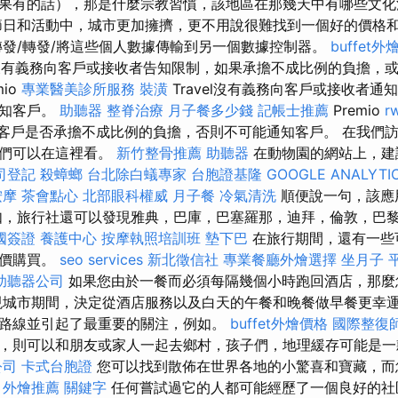
果有的話），那是什麼宗教習慣，該地區在那幾天中有哪些文
日和活動中，城市更加擁擠，更不用說很難找到一個好的價格
發/轉發/將這些個人數據傳輸到另一個數據控制器。
buffet
el沒有義務向客戶或接收者告知限制，如果承擔不成比例的負擔，
mio
專業醫美診所服務
裝潢
Travel沒有義務向客戶或接收者
通知客戶。
助聽器
整脊治療
月子餐多少錢
記帳士推薦
Premio
r
務告知客戶是否承擔不成比例的負擔，否則不可能通知客戶。 在我們
我們可以在這裡看。
新竹整骨推薦
助聽器
在動物園的網站上，建
司登記
殺蟑螂
台北除白蟻專家
台胞證基隆
GOOGLE ANALYTI
按摩
茶會點心
北部眼科權威
月子餐
冷氣清洗
順便說一句，該應用在
如，旅行社還可以發現雅典，巴庫，巴塞羅那，迪拜，倫敦，巴
國簽證
養護中心
按摩執照培訓班
墊下巴
在旅行期間，還有一些
扣價購買。
seo services
新北徵信社
專業餐廳外燴選擇
坐月子
助聽器公司
如果您由於一餐而必須每隔幾個小時跑回酒店，那麼
城市期間，決定從酒店服務以及白天的午餐和晚餐做早餐更幸運
路線並引起了最重要的關注，例如。
buffet外燴價格
國際整復
，則可以和朋友或家人一起去鄉村，孩子們，地理緩存可能是
公司
卡式台胞證
您可以找到散佈在世界各地的小驚喜和寶藏，而
。
外燴推薦
關鍵字
任何嘗試過它的人都可能經歷了一個良好的