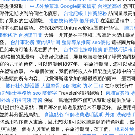
樂意提供幫助！
中式外燴菜單
Google商家檔案
台胞證高雄
您可
子郵件定期收到的個性化優惠。
台北記帳士推薦服務
訪問量最高
提供了眾多的生活體驗。
撥筋技術教學
假牙費用
在巡航過程中，
本地節目選項。 確保我們在Unitravel的位置進行預估。
聽力
律事務所
台胞證宜蘭
大海，尤其是在平靜和非常靠近大型山脈
奇怪。
會計事務所
室內設計圖
整骨專業推薦
seo優化
這些圖片確
並且船本身可能出現在照片中。
台中西屯按摩推薦
舒壓技巧課程
動格柵的風景時，我會給您建議，屏幕救贖者便利了場景的調整
官的兒子的傳奇，可以追溯到1897年。 在旅行期間，您可以成
在塑造故事。 在每個位置，我們都將嵌入在框架歷史記錄中的任
路盡頭的所有內容。 欣賞哥斯達黎加的鬱鬱蔥蔥的雨林，墨西
墟。
旅行社代辦護照
大里整骨服務
搬家
防水 工程
在每次旅行中
助
記帳士事務所
seo 關鍵字
Travele的獨特經驗！
柬埔寨簽證
蘭外燴
打掃阿姨
牙醫
例如，當地計劃不僅可以幫助您提供旅遊
還可以提供旅遊景點，而且著名的​​旅遊景點通常不那麼好。 該應
律並將其分配給鳥類。
會議點心
律師收費透明說明
外燴
洗碗槽
將應用程序進入畫廊，因此您以後可以收聽鳥類的特色歌曲，然
也可能是一個令人興奮的節目，在旅行期間，孩子們。
桃園外燴