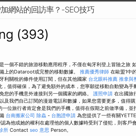
增加網站的回訪率？-SEO技巧
ng (393)
是一個不錯的旅游移動應用程序，不僅在匈牙利登上冒險之旅 
上的Dataroot或完整的移動數據。
推薦優秀律師
在歐盟1中
牙利關稅的條件使用訂閱，但在其他國家
台北眼科推薦
推拿與
此，值得確保，為了避免額外的成本，您寧願從移動自動變為手
免您的手機意外連接到另一個國家的網絡。
護照申請
在出國旅
以及我們自己訂閱的漫遊電話和數據，如果您需要更多，值得購
的一位旅行者肯定會是我們的手機，值得在假期之前做準備，並
準備
台南搬家公司
除蟲
-
台胞證申請
為您提供了一些有關YETT
認為他或她的權利在處理他的個人數據時受到了侵犯，則客戶會聯
診所
Contact
seo 意思
Person。