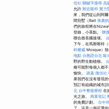
信社
關鍵字搜尋
高
允許
附近眼科
實力
來，我們從山到阿爾·
間別墅（Bait
推薦的
們的旅程將在Niz
登錄，小茶點。
辦
聯合酋長國接壤。
下午，在馬斯喀特（M
科權威
Mosque
地點
台胞證台北
歐
野的野生動植物。
種可能對每個人都不有
愉快。
跳蚤
徵信社
果我們在沒有發現的
預訂有組織的城市訪
北
台中整復療程
在
光之旅。
商業登記
的免費計劃。
台中
了，這是一個可選的