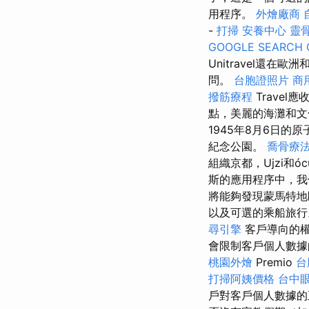
用程序。
外燴廠商
-
打掃
安養中心
靈
GOOGLE SEARCH 
Unitravel還在歐
問。
台胞證照片
商
撥筋療程
Travel應
點，美麗的海灘和
1945年8月6日
紀念公園。
喬骨療
組織京都，Ujzi和
斯的應用程序中，我們
將能夠發現蒙馬特地區
以及可選的乘船旅
尋引擎
客戶導向的
會限制客戶個人數據
桃園外燴
Premio
台
打掃阿姨價格
台中
戶對客戶個人數據的