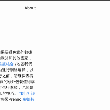
About
如果要避免意外數據
的歐盟和其他國家，
整復結合
/地區我們
動進行網絡選擇，以
行之前，請確保查看
買的額外包裝值得購
打包行李箱，尤其是
EL的技巧。
旅行社護
繫Premio
腳部按