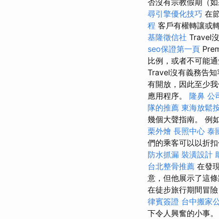
否沒有宗教假期（如
尋引擎優化技巧
在節
程
客戶有權轉讓或轉
基隆徵信社
Trav
seo保證第一頁
Pre
比例，或者不可能
Travel沒有義
有開放，因此至少
應用程序。
隆鼻
公
隊的推薦
東海放鬆
幾個大聲指南。 例
栗外燴
長照中心
泰
們的乘客可以以折
防水抓漏
裝潢設計
台北整骨推薦
在發現
意，但他展示了這條
在徒步旅行期間冒險
律賓簽證
台中搬家
下令人興奮的小事