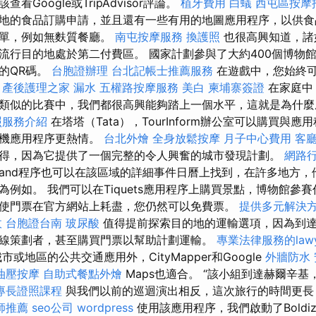
看Google或TripAdvisor評論。
植牙費用
白蟻
西屯區按摩
地的食品訂購申請，並且還有一些有用的地圖應用程序，以供食
訂單，例如無麩質餐廳。
南屯按摩服務
換護照
也很高興知道，諸
流行目的地處於第二付費區。 國家計劃參與了大約400個博物
的QR碼。
台胞證辦理
台北記帳士推薦服務
在遊戲中，您始終可
。
產後護理之家
漏水
五權路按摩服務
美白
柬埔寨簽證
在家庭中
類似的比賽中，我們都很高興能夠踏上一個水平，這就是為什麼
照服務介紹
在塔塔（Tata），TourInform辦公室可以購買與
手機應用程序更熱情。
台北外燴
全身放鬆按摩
月子中心費用
客
得，因為它提供了一個完整的令人興奮的城市發現計劃。
網路
and程序也可以在該區域的詳細事件日曆上找到，在許多地方，
為例如。 我們可以在Tiquets應用程序上購買景點，博物館參
使門票在官方網站上耗盡，您仍然可以免費票。
提供多元解決
收
台胞證台南
玻尿酸
值得提前探索目的地的運輸選項，因為到
線策劃者，甚至購買門票以幫助計劃運輸。
專業法律服務的lawy
或地區的公共交通應用外，CityMapper和Google
外牆防水
油壓按摩
自助式餐點外燴
Maps也適合。 “該小組到達赫爾辛
專長證照課程
與我們以前的巡迴演出相反，這次旅行的時間更長
師推薦
seo公司
wordpress
使用該應用程序，我們啟動了Boldizsá