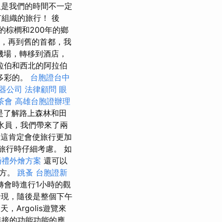
但是我們的時間不一定
組織的旅行！ 後
的棕櫚和200年的鄉
a，再到舊的首都，我
機場，轉移到酒店，
拉伯和西北的阿拉伯
多彩的。
台胞證台中
器公司
法律顧問
眼
茶會
高雄台胞證辦理
是了解路上森林和田
水員，我們帶來了兩
說，這肯定會使旅行更加
旅行時仔細考慮。 如
婚禮外燴方案
還可以
地方。
跳蚤
台胞證新
轉會時進行1小時的觀
發現，隨後是整個下午
，Argolis遊覽來
連接的功能功能的應