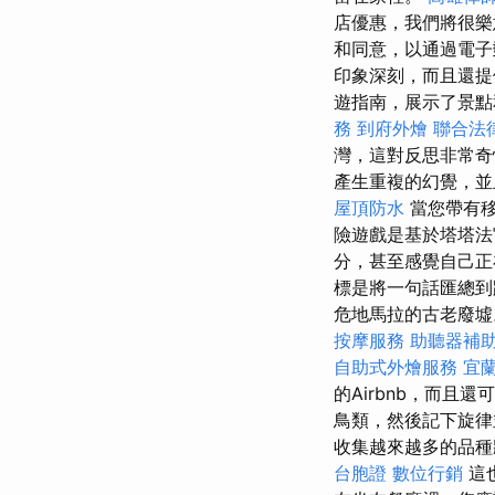
店優惠，我們將很
和同意，以通過電
印象深刻，而且還
遊指南，展示了景點和
務
到府外燴
聯合法
灣，這對反思非常
產生重複的幻覺，
屋頂防水
當您帶有移
險遊戲是基於塔塔法
分，甚至感覺自己正
標是將一句話匯總到
危地馬拉的古老廢
按摩服務
助聽器補
自助式外燴服務
宜
的Airbnb，而且
鳥類，然後記下旋
收集越來越多的品種
台胞證
數位行銷
這