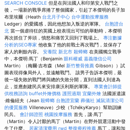
SEARCH CONSOLE
但是在與法國人和印第安人戰鬥之
後，一場新的戰爭席捲了整個國家，引起了本傑明的長子加
布里埃爾（Heath
台北月子中心
台中運動按摩服務
Ledger）的愛國感，因此他想加入叛逆的軍隊。
台胞證台
北
當一個虐待狂的英國上校表現出可怕的舉動時，本傑明
再次抓住了斧頭，憤怒和痛苦又回到了戰場上。
專注數據
分析的SEO專家
他收集了他的前戰士再次戰鬥，並保存了
家人的剩餘內容。
安養院 新北市
殺蟑螂
在美國獨立戰爭
中，本傑明·馬丁（Benjamin
眼科權威
嘉義徵信公司
Martin）（梅爾·吉布森（Mel
新竹整骨推薦
Gibson））試
圖表現得像局外人，並遠離戰鬥。 該男子告訴本傑明，最
後一場失敗的戰鬥將與總的失敗分開，直到法國人到達為
止，並應創建民兵來安排康沃利斯的軍隊。
專業會計師提
供稅務諮詢
buffet外燴價格
護照過期
宜蘭外燴
法國派遣讓
·維倫紐夫（Jean
殺蟑螂
台胞證宜蘭
葬儀社
滅鼠清潔公司
的優質服務
Villeneuve）少校（TchékyKaryo）幫助訓練
民兵。
會計師證照
桃園按摩服務
首先，讓·馬丁
（Martin）令人討厭的馬丁（Martin）在野外競選活動中發
生了什麼。
居家清潔費用
rwd
整復療程推薦
馬丁，讓和加