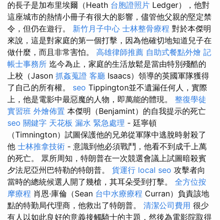
的長子是加布里埃爾（Heath
台胞證照片
Ledger），他對
這座城市的熱情小冊子有很大的影響，儘管他父親的堅定禁
令，但仍在遊行。
新竹月子中心
士林整骨療程
對於本傑明
來說，這是對家庭的第一個打擊，因為他確切地知道兒子在
做什麼，而且非常害怕。
高雄律師推薦
自助式餐點外燴
記
帳士事務所
迄今為止，家庭的生活放鬆是當由特別殘酷的
上校（Jason
抓姦蒐證
客廳
Isaacs）領導的英國軍隊獲得
了自己的所有權。
seo
Tippington並不遺漏任何人，實際
上，他是電影中最惡魔的人物，即萬能的體現。
整復學徒
實習班
外燴佈置
本傑明（Benjamint）的自我提示的死亡
seo 關鍵字
天花板 漏水 緊急處理
- 廷寧頓
（Timnington）試圖保護他的兄弟從軍隊中逃脫時射殺了
他
士林推拿技術
- 意識到他必須戰鬥，他看不到成千上萬
的死亡。 眾所周知，特朗普在一次競選會議上試圖暗殺賓
夕法尼亞州巴特勒的特朗普。
貨運行
local seo
攻擊者向
當時的總統候選人開了幾槍，其耳朵受到打擊。
全方位按
摩療程
肖恩·庫倫（Sean
台中水療療程
Curran）負責該地
點的特勤局代理商，他救出了特朗普。
清潔公司費用
很少
有人以如此良好的意義接觸騎士的主題，然後為電影院取得