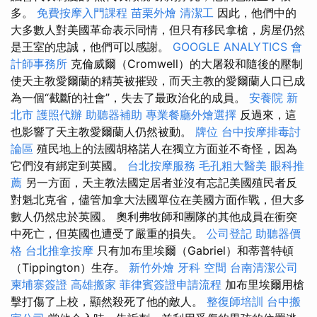
多。
免費按摩入門課程
苗栗外燴
清潔工
因此，他們中的
大多數人對美國革命表示同情，但只有移民拿槍，房屋仍然
是王室的忠誠，他們可以感謝。
GOOGLE ANALYTICS
會
計師事務所
克倫威爾（Cromwell）的大屠殺和隨後的壓制
使天主教愛爾蘭的精英被摧毀，而天主教的愛爾蘭人口已成
為一個“截斷的社會”，失去了最政治化的成員。
安養院 新
北市
護照代辦
助聽器補助
專業餐廳外燴選擇
反過來，這
也影響了天主教愛爾蘭人仍​​然被動。
牌位
台中按摩排毒討
論區
殖民地上的法國胡格諾人在獨立方面並不奇怪，因為
它們沒有綁定到英國。
台北按摩服務
毛孔粗大醫美
眼科推
薦
另一方面，天主教法國定居者並沒有忘記美國殖民者反
對魁北克省，儘管加拿大法國單位在美國方面作戰，但大多
數人仍然忠於英國。 奧利弗牧師和團隊的其他成員在衝突
中死亡，但英國也遭受了嚴重的損失。
公司登記
助聽器價
格
台北推拿按摩
只有加布里埃爾（Gabriel）和蒂普特頓
（Tippington）生存。
新竹外燴
牙科
空間
台南清潔公司
柬埔寨簽證
高雄搬家
菲律賓簽證申請流程
加布里埃爾用槍
擊打傷了上校，顯然殺死了他的敵人。
整復師培訓
台中搬