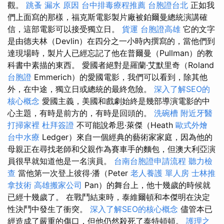
觀。
跳蚤
漏水 原因
台中排毒療程推薦
台胞證台北
正如我
們上面寫的那樣，福克斯電影製片廠被鉑爾曼總統演講確
信，這部電影可以接受獨立日。
貨運
台胞證高雄
它的文字
是由德夫林（Devlin）在四分之一小時內撰寫的，當他們到
達現場時，製片人已經忘記了他在普爾曼（Pullman）的教
科書中素描的東西。 愛國者絕對是羅蘭·艾默里奇（Roland
台胞證
Emmerich）的愛國電影，我們可以看到，除其他
外，在中途，獨立日或總統的最終危險。
深入了解SEO的
核心概念
愛國主義，美國和戲劇始終是幾部導演電影的中
心主題，有時是前方的，有時是回頭的。
洗碗槽
附近牙醫
打掃家裡
杜拜簽證
不可能說希思·萊傑（Heath
歐式外燴
台中水療
Ledger）來自一個經典的藝術家家庭，因為他的
母親正在尋找老師和父親作為賽車手的麵包，但澳大利亞演
員很早就知道他是一名演員。
台南台胞證申請流程
聽力檢
查
當他第一次登上彼得·潘（Peter
老人養護 單人房
士林推
拿技術
高雄搬家公司
Pan）的舞台上，他十幾歲的時候就
已經十幾歲了。 在戰鬥結束時，泰維爾頓和本傑明在決定
性決鬥中發生了衝突。
深入了解SEO的核心概念
儘管本已
經造成了嚴重的傷口，但他仍然殺死了泰特頓頓。
護理之