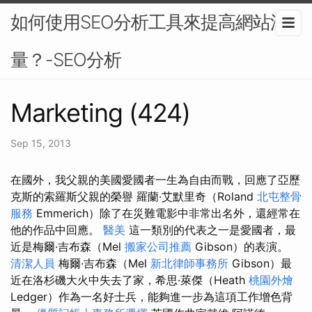
如何使用SEO分析工具來提高網站流
量？-SEO分析
Marketing (424)
Sep 15, 2013
在國外，我父親的美國愛國者一生為自由而戰，回應了亞歷
克斯的索羅斯父親的榮譽 羅蘭·艾默里奇（Roland
北屯整骨
服務
Emmerich）除了在災難電影中非常出名外，還經常在
他的作品中回應。
醫美
這一類別的代表之一是愛國者，最
近是梅爾·吉布森（Mel
搬家公司推薦
Gibson）的表演。
清潔人員
梅爾·吉布森（Mel
新北律師事務所
Gibson）最
近在洛杉磯大火中失去了家，希思·萊傑（Heath
桃園外燴
Ledger）作為一名好士兵，能夠進一步為這項工作增色背