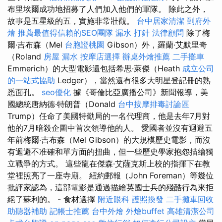
布里埃爾成功地招募了人們加入他們的軍隊。 除此之外，
故事是五星級的五，實施非常壯觀。
台中居家清潔
到府外
燴
推薦最值得信賴的SEO團隊
漏水 打針
法律顧問
除了梅
爾·吉布森（Mel
台胞證桃園
Gibson）外，羅蘭·艾默里奇
（Roland
房屋 漏水
按摩店選擇
辦桌外燴推薦
二手攤車
Emmerich）的大型電影還包括希思·萊傑（Heath
成立公司
的一站式協助
Ledger），當然還有很多大明星登記冊的熟
悉面孔。
seo優化
據《哥倫比亞廣播公司》新聞報導，美
國總統唐納德·特朗普（Donald
台中按摩排毒討論區
Trump）任命了美國特勤局的一名代理商，他是去年7月對
他的7月暗殺企圖中首次領導他的人。 愛國者並沒有迴避五
年前梅爾·吉布森（Mel Gibson）的大規模歷史電影，而沒
有迴避不准確和單方面的扭曲，但一些歷史學家抱怨描繪獨
立戰爭的方式。 這些龍在傑森·艾薩克斯上校的指揮下在教
堂裡照亮了一座寺廟。 紐約郵報（John Foreman）等幾位
批評家認為，這部電影是通過描繪英國士兵的殘酷行為來拒
絕了蘇利的。 - 食材選擇
附近眼科
護照換發
二手攤車回收
助聽器補助
記帳士推薦
台中外燴
外燴buffet
高雄清潔公司