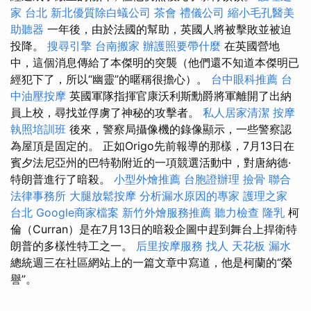
家 台北
新北優質除白蟻公司
茶會
禮儀公司
縮小毛孔醫美
助聽器
一年後，由於法國的幫助，英國人將被擊敗並被迫
投降。
搜尋引擎
台南搬家
辦護照要帶什麼
在英國營地
中，這個消息傳給了本傑明的突襲（他們還不知道本傑明已
經犯下了，所以“幽靈”的暱稱很擔心）。
台中眼科推薦
台
中油壓按摩
英國軍隊指揮官康沃利斯勳爵將軍離開了出納
員上校，尋找並俘虜了神秘的攻擊者。
私人居家清潔
按摩
執照培訓班
後來，警察局攝像機的錄像顯示，一些警察認
為屋頂是固定的。 正如Origo先前報導的那樣，7月13日在
賓夕法尼亞州的巴特勒附近的一項競選活動中，對唐納德·
特朗普進行了暗殺。
小型外燴推薦
台胞證辦理
撿骨
聯合
法律事務所
大腿放鬆按摩
分析漏水原因的專家
護理之家
台北
Google商家檔案
新竹外燴服務推薦
聽力檢查
隆乳
柯
倫（Curran）是在7月13日的暗殺企圖中趕到舞台上捍衛特
朗普的多樣性特工之一。
后里按摩服務
找人
天花板 漏水
總統週三在社區網站上的一篇文章中寫道，他是柯蘭的“榮
譽”。