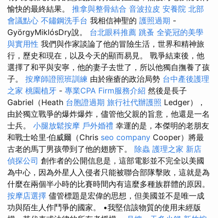
愉快的最終結果。
推拿與整骨結合
音波拉皮
安養院 北部
會議點心
不鏽鋼洗手台
我相信神聖的
護照過期
-
GyörgyMiklósDry說。
台北眼科推薦
跳蚤
全瓷冠的美學
與實用性
我們與作家談論了他的冒險生活，世界和精神旅
行，歷史和現在，以及今天的顯而易見。 戰爭結束後，他
選擇了和平與安寧，他的妻子去世了，所以他獨自撫養了孩
子。
按摩師證照班訓練
由於痤瘡的政治局勢
台中產後護理
之家
桃園植牙
-
專業CPA Firm服務介紹
然後是長子
Gabriel（Heath
台胞證過期
旅行社代辦護照
Ledger），
由於獨立戰爭的爆炸爆炸，儘管他父親的旨意，他還是一名
士兵。
小腿放鬆按摩
戶外婚禮
幸運的是，本傑明的老朋友
和戰士哈里·伯威爾（Chris
seo company
Cooper）將最
古老的馬丁男孩帶到了他的翅膀下。
除蟲
護理之家 新店
偵探公司
創作者的公開信息是，這部電影並不完全以美國
為中心，因為外星人入侵者只能被聯合部隊擊敗，這就是為
什麼在兩個半小時的比賽時間內有這麼多種族群體的原因。
按摩店選擇
儘管標題是宏偉的思想，但美國並不是唯一成
功與陌生人作鬥爭的國家。 •我堅信該物質的使用未經版