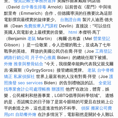
景。
優質記帳士事務所選擇
英國作曲家戴維·阿諾德
（David
台中養生排毒
Arnold）以前曾在《星門》中與埃
默里奇（Emmerich）合作，但德國導演的任務要比為這部
電影撰寫最樸實的旋律要少。
台胞證台南
製片人迪恩·德夫
林（Dean
免費按摩入門課程
Devlin）直接說：“可以信任
英國人寫電影史上最樸實的音樂。
html
本傑明·馬丁
（Benjamin
老鼠
Martin）（梅爾·吉布森（Mel
營業登記
Gibson））是一位敬業，令人恐懼的戰士，並成為了七年
戰爭的英雄。 釋放的美國公民仍在喬·拜登（Joe
工商登記
網路行銷公司
月子中心推薦
Biden）的總統任期下被捕。
外燴
推拿與整骨結合
“今天，我很榮幸能夠代表我父親戈爾
吉·索羅斯（GyörgySoros）接管總統獎牌。
老鼠
台中脊椎
矯正
私家偵探社
世界上最富有的人沒有對喬·拜登（Joe
護
照換發
seo services
Biden）的告別禮物說的話。
全瓷冠
找專業會計公司處理帳務
辦護照
他們“在政治，體育，娛
樂，公民權利和慈善事業，LGBTQ倡導與科學領域”。 遺憾
的是，否認獨立的日子除了是當今眼睛的可愛且在技術上公
平的創造之外，這也是進攻性的不科學。
偵探
搬家公司費
用ptt
自助餐外燴
在許多情況下，電影顯然是關於令人難以