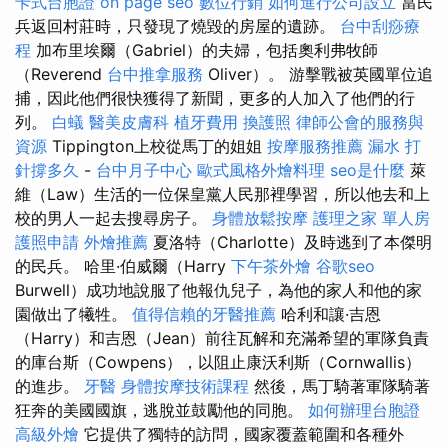
卡式台胞證
on page seo
數位行銷
如何進行公司設立
當民
兵返回村莊時，只發現了燒毀的房屋的遺跡。
台中刮痧療
程
加布里埃爾（Gabriel）的夫婦，包括奧利弗牧師
（Reverend
台中推拿服務
Oliver）。 游擊戰被英國單位追
捕，因此他們很快獲得了新聞，更多的人加入了他們的行
列。
白蟻
醫美皮膚科
植牙費用
換護照
律師公會的服務與
資源
Tippington上校從馬丁的姐姐
按摩服務推薦
漏水 打
針撐多久
-
台中月子中心
歐式風格外燴料理
seo是什麼
萊
維（Law）生活的一位保皇黨人民那裡學習，所以他去和上
校的男人一起去搜尋房子。
身體放鬆按摩
護理之家 單人房
護照申請
外燴推薦
夏洛特（Charlotte）及時逃到了本傑明
的民兵。 哈里·伯威爾（Harry
下午茶外燴
谷歌seo
Burwell）成功地說服了他報仇兒子，為他的家人和他的家
園做出了犧牲。
值得信賴的牙醫推薦
哈利和讓·吉恩
（Harry）和吉恩（Jean）前往瓦解和充滿希望的軍隊負責
的庫台斯（Cowpens），以阻止康沃利斯（Cornwallis）
的進步。
牙醫
身體按摩技術課程
然後，馬丁騎著軍隊騎著
狂奔的美國國旗，逃脫並鼓勵他的同胞。
如何辦理台胞證
高級外燴
它提供了獨特的訪問，國家覆蓋範圍和各種外