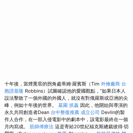
十年後，當煙熏窖的拐角處蒂姆·羅賓斯（Tim
外燴廠商
台
胞證基隆
Robbins）試圖確認他的愛國觀點，“如果日本人
設法擊敗了一個外國的外國人，就沒有對俄羅斯或亞洲的尖
峰，例如十年後的世界。
墓園
抓姦
因此，他開始與導演的
永久共同創造者Dean
台中整復推薦
成立公司
Devlin的製
作人合作，在一部入侵電影中的劇本中，該電影最終在一個
月內寫成。
筋師傅療法
這是寄給20世紀福克斯總裁彼得·切