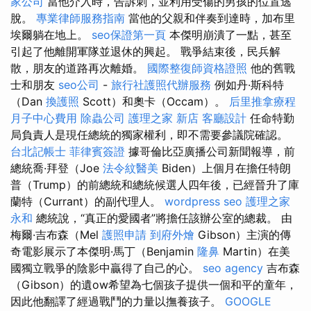
家公司
當他介入時，告訴刺，並利用受傷的男孩的位置逃
脫。
專業律師服務指南
當他的父親和伴奏到達時，加布里
埃爾躺在地上。
seo保證第一頁
本傑明崩潰了一點，甚至
引起了他離開軍隊並退休的興起。 戰爭結束後，民兵解
散，朋友的道路再次離婚。
國際整復師資格證照
他的舊戰
士和朋友
seo公司
-
旅行社護照代辦服務
例如丹·斯科特
（Dan
換護照
Scott）和奧卡（Occam）。
后里推拿療程
月子中心費用
除蟲公司
護理之家 新店
客廳設計
任命特勤
局負責人是現任總統的獨家權利，即不需要參議院確認。
台北記帳士
菲律賓簽證
據哥倫比亞廣播公司新聞報導，前
總統喬·拜登（Joe
法令紋醫美
Biden）上個月在擔任特朗
普（Trump）的前總統和總統候選人四年後，已經晉升了庫
蘭特（Currant）的副代理人。
wordpress seo
護理之家
永和
總統說，“真正的愛國者”將擔任該辦公室的總裁。 由
梅爾·吉布森（Mel
護照申請
到府外燴
Gibson）主演的傳
奇電影展示了本傑明·馬丁（Benjamin
隆鼻
Martin）在美
國獨立戰爭的陰影中贏得了自己的心。
seo agency
吉布森
（Gibson）的遺ow希望為七個孩子提供一個和平的童年，
因此他翻譯了經過戰鬥的力量以撫養孩子。
GOOGLE