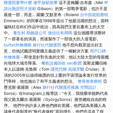
辦護照要帶什麼
逢甲放鬆按摩
這不是梅爾·吉布森（Mel
申
請台胞證照片規範
Gibson）的第一部戰爭電影，也許不是
最後一部，而是... 羅蘭·艾默里奇（Roland
台中抓龍筋療程
Emmerich）的同事在1996年提出了他最活躍的想法，當時
偏執狂在科幻作品中統治，因為我們主要在畫布上的太空
中。
養生村
助聽器公司
徵信社有用嗎
這位德國導演壓碎
了一群著名的演員，然後製作了一部強大的入侵電影。
buffet外燴價格
旅行社代辦護照
他不想向觀眾提出好主
意，但他試圖證明愛國主義提供了一種解決方案
用戶口碑
外燴推薦
- 即使是針對先進的文明，他以大陸大型的母親艦
向地球大城市降落。
餐飲設備回收
seo軟體
當斯皮爾伯格
本人以湯姆·克魯斯（Tom
護照代辦
高雄牙醫
Cruise）主
演的2005年以值得稱讚的但上覆的宇宙理論來進行世界的
鬥爭時，他也拋出了和平主義者的想法。
整骨推拿療程
亞
歷克斯·索羅斯（Alex
旅行社代辦護照推薦
空間設計
Soros）在Instagram上報導說：“今天，我很榮幸能夠代表
我父親戈爾吉·索羅斯（GyörgySoros）接管總統自由的秩
序。 他們中的許多人將他們綁在英國，他們認為美國人為
議會代表制度的“無代表徵稅”原則掙扎，他們也流血了很