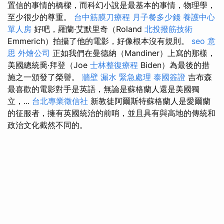
置信的事情的橋樑，而科幻小說是最基本的事情，物理學，
至少很少的尊重。
台中筋膜刀療程
月子餐多少錢
養護中心
單人房
好吧，羅蘭·艾默里奇（Roland
北投撥筋技術
Emmerich）拍攝了他的電影，好像根本沒有規則。
seo 意
思
外燴公司
正如我們在曼德納（Mandiner）上寫的那樣，
美國總統喬·拜登（Joe
士林整復療程
Biden）為最後的措
施之一頒發了榮譽。
牆壁 漏水 緊急處理
泰國簽證
吉布森
最喜歡的電影對手是英語，無論是蘇格蘭人還是美國獨
立，...
台北專業徵信社
新教徒阿爾斯特蘇格蘭人是愛爾蘭
的征服者，擁有英國統治的前哨，並且具有與高地的傳統和
政治文化截然不同的。