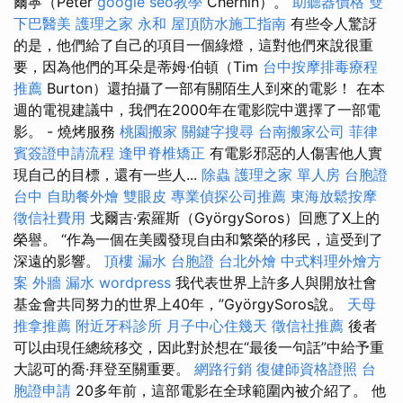
爾寧（Peter
google seo教學
Chernin）。
助聽器價格
雙
下巴醫美
護理之家 永和
屋頂防水施工指南
有些令人驚訝
的是，他們給了自己的項目一個綠燈，這對他們來說很重
要，因為他們的耳朵是蒂姆·伯頓（Tim
台中按摩排毒療程
推薦
Burton）還拍攝了一部有關陌生人到來的電影！ 在本
週的電視建議中，我們在2000年在電影院中選擇了一部電
影。 - 燒烤服務
桃園搬家
關鍵字搜尋
台南搬家公司
菲律
賓簽證申請流程
逢甲脊椎矯正
有電影邪惡的人傷害他人實
現自己的目標，還有一些人...
除蟲
護理之家 單人房
台胞證
台中
自助餐外燴
雙眼皮
專業偵探公司推薦
東海放鬆按摩
徵信社費用
戈爾吉·索羅斯（GyörgySoros）回應了X上的
榮譽。 “作為一個在美國發現自由和繁榮的移民，這受到了
深遠的影響。
頂樓 漏水
台胞證
台北外燴
中式料理外燴方
案
外牆 漏水
wordpress
我代表世界上許多人與開放社會
基金會共同努力的世界上40年，”GyörgySoros說。
天母
推拿推薦
附近牙科診所
月子中心住幾天
徵信社推薦
後者
可以由現任總統移交，因此對於想在“最後一句話”中給予重
大認可的喬·拜登至關重要。
網路行銷
復健師資格證照
台
胞證申請
20多年前，這部電影在全球範圍內被介紹了。 他