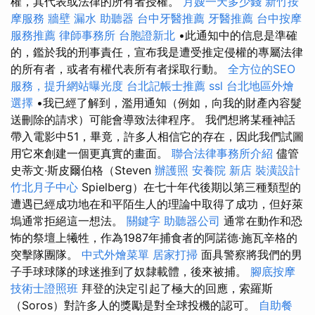
權，其代表或法律的所有者授權。
月嫂一天多少錢
新竹按
摩服務
牆壁 漏水
助聽器
台中牙醫推薦
牙醫推薦
台中按摩
服務推薦
律師事務所
台胞證新北
•此通知中的信息是準確
的，鑑於我的刑事責任，宣布我是遭受推定侵權的專屬法律
的所有者，或者有權代表所有者採取行動。
全方位的SEO
服務，提升網站曝光度
台北記帳士推薦
ssl
台北地區外燴
選擇
•我已經了解到，濫用通知（例如，向我的財產內容髮
送刪除的請求）可能會導致法律程序。 我們想將某種神話
帶入電影中51，畢竟，許多人相信它的存在，因此我們試圖
用它來創建一個更真實的畫面。
聯合法律事務所介紹
儘管
史蒂文·斯皮爾伯格（Steven
辦護照
安養院 新店
裝潢設計
竹北月子中心
Spielberg）在七十年代後期以第三種類型的
遭遇已經成功地在和平陌生人的理論中取得了成功，但好萊
塢通常拒絕這一想法。
關鍵字
助聽器公司
通常在動作和恐
怖的祭壇上犧牲，作為1987年捕食者的阿諾德·施瓦辛格的
突擊隊團隊。
中式外燴菜單
居家打掃
面具警察將我們的男
子手球球隊的球迷推到了奴隸載體，後來被捕。
腳底按摩
技術士證照班
拜登的決定引起了極大的回應，索羅斯
（Soros）對許多人的獎勵是對全球投機的認可。
自助餐