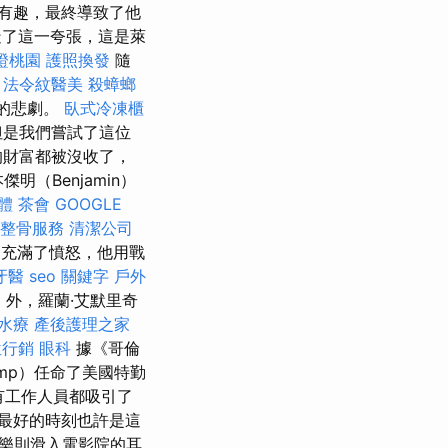
有趣，最終導致了他
造了這一夸張，這是萊
證桃園
護照換發
隨
。
法令紋醫美
殺蟑螂
日的悲劇。
臥式冷凍櫃
但是我們嘗試了這位
的財富都被沒收了，
傑明（Benjamin）
軟體
茶會
GOOGLE
整骨服務
清潔公司
苦，充滿了憤怒，他用戰
牙醫
seo 關鍵字
戶外
n）外，羅蘭·艾默里奇
水療
產後護理之家
位行銷
眼科
據《哥倫
ump）任命了美國特勤
有工作人員都吸引了
最好的時刻也許是這
樂則滑入電影院的耳