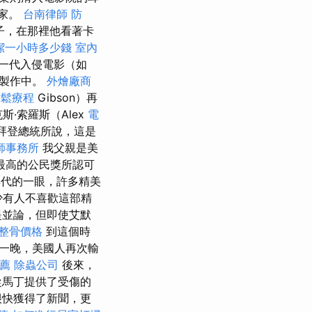
的家。
台南律師
防
子，在那裡他看著卡
潔一小時多少錢
室內
一代入侵電影（如
影製作中。
外燴廠商
放鬆療程
Gibson）再
斯·索羅斯（Alex
電
如拜登總統所說，這是
師事務所
我父親是美
最高的公民獎所認可
年代的一眼，許多精美
少有人不喜歡這部精
提並論，但即使艾默
整骨價格
到這個時
一晚，美國人再次輸
薦
除蟲公司
後來，
馬丁提供了受傷的
很快獲得了新聞，更