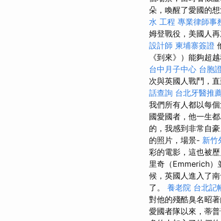
朵，喚醒了愛國的
水 工程
專業律師事
姆登戰役，美國人
設計師
柬埔寨簽證
《到來》）能夠超越
台中月子中心
台胞
次與英國人戰鬥，直
話查詢
台北牙醫推
我們所有人都以每個
國愛國者，他一生
的，我感到非常自
的照片，場景-
新竹
彩的電影，這也被歷
里奇（Emmeric
候，英國人進入了南
了。
養老院
台北記
對他的殘酷臭名昭
愛國者隊以來，蒂普