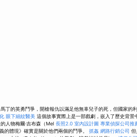
·馬丁的英勇鬥爭，開槍報仇以滿足他無辜兒子的死，但國家的
優化
眼下細紋醫美
這個故事實際上是一部戲劇，嵌入了歷史背景
的人物梅爾·吉布森（Mel
長照2.0
室內設計圖
專業偵探公司推
義的體現》確實是關於他們兩個的鬥爭。
抓姦
網路行銷公司
但