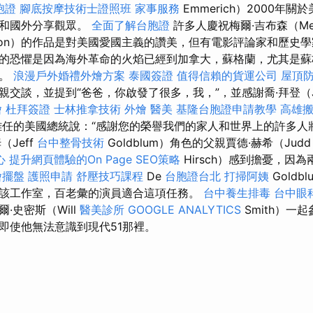
胞證
腳底按摩技術士證照班
家事服務
Emmerich）2000年
國和國外分享觀眾。
全面了解台胞證
許多人慶祝梅爾·吉布森（Me
son）的作品是對美國愛國主義的讚美，但有電影評論家和歷史學
的恐懼是因為海外革命的火焰已經到加拿大，蘇格蘭，尤其是蘇
的。
浪漫戶外婚禮外燴方案
泰國簽證
值得信賴的貨運公司
屋頂
親交談，並提到“爸爸，你啟發了很多，我，”，並感謝喬·拜登（
燴
杜拜簽證
士林推拿技術
外燴
醫美
基隆台胞證申請教學
高雄
離任的美國總統說：“感謝您的榮譽我們的家人和世界上的許多人
Jeff
台中整骨技術
Goldblum）角色的父親賈德·赫希（Jud
心
提升網頁體驗的On Page SEO策略
Hirsch）感到擔憂，因
燴擺盤
護照申請
舒壓技巧課程
De
台胞證台北
打掃阿姨
Goldb
該工作室，百老彙的演員適合這項任務。
台中養生排毒
台中眼
·史密斯（Will
醫美診所
GOOGLE ANALYTICS
Smith）一
即使他無法意識到現代51那裡。