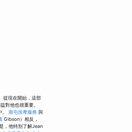
從現在開始，這部
利益對他也很重要。
中。
南屯按摩服務
與
薦
Gibson）相反，
是，他特別了解Jean