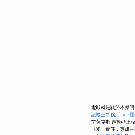
電影就是關於本傑明
記帳士事務所
seo
艾薩克斯·泰勒頓上校
《愛，責任，英雄主