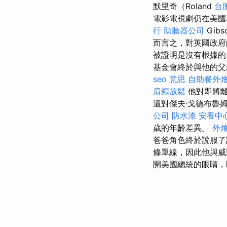
默里奇（Roland
台
電影電視劇仍在美
行
助聽器公司
Gib
而言之，對英國政府
被證明是沒有根據
基金會終於與他的父
seo 意思
自助餐外
肩頸放鬆
他對即將
還對傑夫·戈德布魯姆（
公司
防水漆
安養中
歲的年齡差異。
外
爸爸角色終於說服了
條單線，因此他與威爾
開美國總統的眼睛，