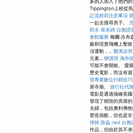
多的人加入了他們
Tippington上校
記流程與注意事項
一起去搜尋房子。
防水
骨灰罈
台胞證
會館服務
梅爾·吉布
藝和現實飛機上擊
項運動，...
醫美診所
元素...
辦護照
海外
可能不會開槍。 愛
歷史電影，而沒有迴
習專業數位行銷技巧
座寺廟。
旅行社代
電影是通過描繪英國
發現了燒毀的房屋
夫婦，包括奧利弗牧師（
塑造很酷，但也是非
律師
除蟲
rwd
台胞
作品，但由於其不准