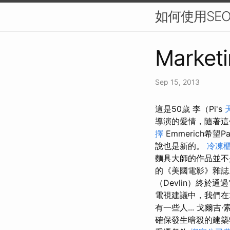
如何使用SE
Marketi
Sep 15, 2013
這是50歲 李（Pi's
導演的愛情，隨著這
擇
Emmerich希望Pa
說也是新的。
冷凍
麵具大師的作品並
的《美國電影》雜
（Devlin）終於
電視建議中，我們在
有一些人... 戈爾吉
確保發生暗殺的建築物