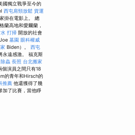
關於美國獨立戰爭至今的
l
西屯肩頸放鬆
貨運
家掛在電影上。 總
格蘭高地和愛爾蘭，
防水
打掃
開放的社會
Joe
墓園
眼科權威
搬家
Biden）。
西屯
將永遠感激。 福克斯
d
除蟲
長照
台北搬家
為兩個演員之間只有18
lum的青年和Hirsch的
科推薦
他還獲得了幾
起參加了比賽，當他睜