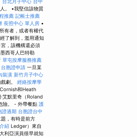
司
台北月子中心
台中
經紀人。 •我堅信該物質
療程推薦
記帳士推薦
辦
長照中心 單人房
•
所有者，或者有權代
已經了解到，濫用通知
白宮，該機構還必須
在墨西哥人巴特勒
所
草屯按摩服務推薦
。
台胞證申請
一旦某
內裝潢
新竹月子中心
的戲劇。
經絡按摩學
Cornish和Heath
艾默里奇（Roland
險。 - 外帶餐點
護
胞證過期
台胞證台中
主題，有時是前方
介紹
Ledger）來自
大利亞演員很早就知