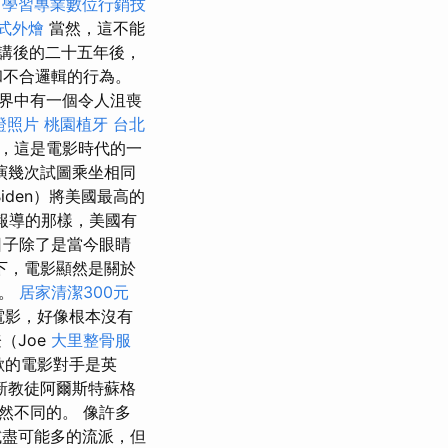
學習專業數位行銷技
式外燴
當然，這不能
講後的二十五年後，
和不合邏輯的行為。
界中有一個令人沮喪
證照片
桃園植牙
台北
高，這是電影時代的一
演幾次試圖乘坐相同
iden）將美國最高的
報導的那樣，美國有
日子除了是當今眼睛
下，電影顯然是關於
重。
居家清潔300元
的電影，好像根本沒有
（Joe
大里整骨服
歡的電影對手是英
新教徒阿爾斯特蘇格
然不同的。 像許多
試盡可能多的流派，但