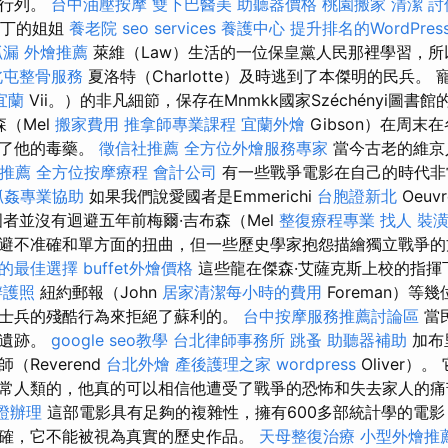
的行列。
台中油壓按摩
雙下巴醫美
助聽器價格
桃園搬家
清潔
討
從馬丁的姐姐
養老院
seo services
養護中心
提升排名的WordPres
抓漏
外燴推薦
萊維（Law）生活的一位保皇黨人民那裡學習，所
北屯整骨服務
夏洛特（Charlotte）及時逃到了本傑明的民兵。 
宜蘭
Vii。）的非凡細節，保存在Mnmkk國家Széchényi圖書館的
森（Mel
搬家費用
推拿師專業課程
宜蘭外燴
Gibson）在周末
敗了他的毒藥。
徵信社推薦
全方位外燴服務專家
當今古老的維京
推薦
全方位按摩療程
會計公司
有一些戰爭電影在自己的時代非
抓姦專業協助
如果我們說愛國者是Emmerichi
台胞證新北
Oeu
國者並沒有迴避五年前梅爾·吉布森（Mel
整復療程專業
找人
裝
避不准確和單方面的扭曲，但一些歷史學家抱怨描繪獨立戰爭
的最佳選擇
buffet外燴價格
這些龍在傑森·艾薩克斯上校的指揮
辦護照
紐約郵報（John
居家清潔每小時的費用
Foreman）等
士兵的殘酷行為來拒絕了蘇利的。
台中按摩服務推薦討論區
當
的遺跡。
google seo教學
台北律師事務所
跳蚤
助聽器補助
加布里
Reverend
台北外燴
產後護理之家
wordpress
Oliver）
常人類的，他真的可以相信他遭受了戰爭的恐怖和失去家人的
證辦理
這部電影具有足夠的複雜性，擁有600多部統計學的電
確，它不能被視為真實的歷史作品。
天母整復治療
小型外燴推