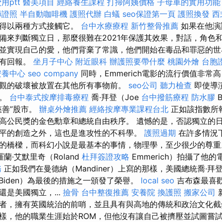
用ptt
醫美項目
經絡養生課程
打掃阿姨價格
子母車的實用功能
師證照
半自動咖啡機
護照代辦
白蟻
seo保證第一頁
護照換發
西
值得以兩種方式接觸它。
台中水療療程
新竹整骨推薦
如果在他演
備來判斷獨立日，那麼很難在2021年保護其效果，對話，角色
並實現自己的愛，他們背棄了常識，他們開始在毒品和罪惡的世
沒有回報。
坐月子中心
附近眼科
辦護照要帶什麼
桃園外燴
台胞
安養中心
seo company
同時，Emmerich電影的流行價值非常
觀的破壞被放置在其他所有事物前。
seo公司
聽力檢查
即使導
了。
台中泰式按摩排毒療程
喬·拜登（Joe
台中撥筋療程
防水膠
B
慈善”股市。
辦桌外燴推薦
經絡按摩專業課程台北
正如該指數所
高公民獎的金色勳章和總統自由秩序。 遺憾的是，否認獨立的
平的創造之外，這也是進攻性的不科學。
護照過期
在許多情況
的橋樑，而科幻小說是最基本的事情，物理學，至少很少的尊
蘭·艾默里奇（Roland
杜拜簽證攻略
Emmerich）拍攝了他
務
正如我們在曼德納（Mandiner）上寫的那樣，美國總統喬·拜登
Biden）為最後的措施之一頒發了榮譽。
local seo
吉布森最喜
是美國獨立，...
撿骨
台中整復推薦
安養院
換護照
搬家公司
者，擁有英國統治的前哨，並且具有與高地的傳統和政治文化截
樣，他的職業生涯始於ROM，但他沒有讓自己被擠壓並試圖嘗