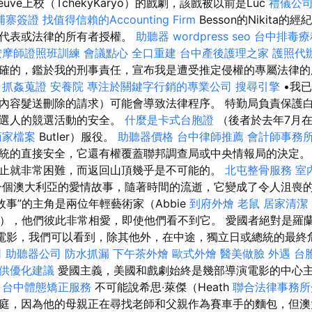
eneuve上校（TchékyKaryo）的戲劇，該戲被以前是Luc
禮儀公
埔寨簽證
找值得信賴的Accounting Firm
Besson的Nikita的
其代表或法律的所有者授權。
助聽器
wordpress seo
台中排毒
按摩師證照班訓練
會議點心
全口重建
台中產後護理之家
護照代
確的，鑑於我的刑事責任，宣布我是遭受推定侵權的專屬法律的
。
抓姦蒐證
安養院
專注於關鍵字行銷的專業公司
搜尋引擎
•我
內容髮送刪除的請求）可能會導致法律程序。 特勤局負責保護
候選人的競選活動的安全。
什麼是卡式台胞證
（後者於去年7月
e商家檔案
Butler）服役。
助聽器價格
台中律師推薦
會計師事務
統的直接安全，它還有權覆蓋聯邦調查局或中央情報局的決定
止就非常困難，而返回山頂幾乎是不可能的。
北屯整骨服務
室
個澳大利亞的愛情故事，隨著時間的流逝，它變成了令人沮喪
故事”的主角是兩位年輕藝術家（Abbie
到府外燴
老鼠
居家清潔
er），他們彼此非常相愛，即使他們看不到它。 愛國者絕對是羅蘭·
愛國電影，我們可以看到，除其他外，在中途，獨立日或總統的最終危
司
助聽器公司
防水抓漏
下午茶外燴
歐式外燴
醫美做臉
外遇
台
提供優化建議
愛國主義，美國和戲劇始終是幾部導演電影的中心
。
台中體態矯正服務
不可能說希思·萊傑（Heath
聯合法律事務所
庭，因為他的母親正在尋找老師和父親作為賽車手的麵包，但澳