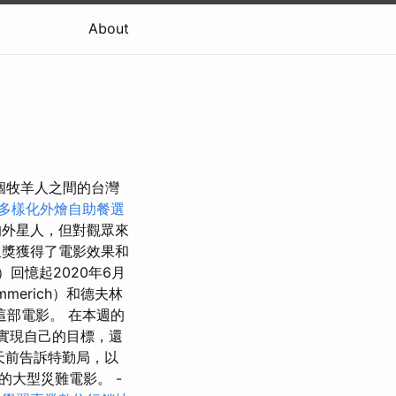
About
個牧羊人之間的台灣
多樣化外燴自助餐選
觀的外星人，但對觀眾來
星獎獲得了電影效果和
n）回憶起2020年6月
merich）和德夫林
這部電影。 在本週的
人實現自己的目標，還
了幾天前告訴特勤局，以
的大型災難電影。 -