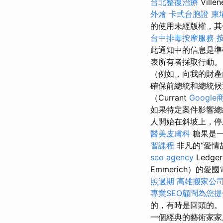
台北整復治療
Vill
外燴
卡式台胞證
柬
的使用未經版權，
台中排毒按摩服務
此通知中的信息是準
表所有者採取行動
（例如，向我的財產
確保前總統和總統
（Currant
Googl
如果特定案件影響總
人開始在斜坡上，停
醫美皮膚科
糖果是一
習課程
非凡的“愛情
seo agency
Ledg
Emmerich）的
照過期
高雄搬家公
專業SEO顧問為您
的，有時是回頭的
一個經典的藝術家家