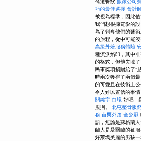
喬遷餐飲
搬家公司費
巧的最佳選擇
會計
被視為標準，因此
我們想根據電影的設
為了剝奪他們的藝術
的旅程，從中可能
高級外燴服務體驗
種流派烙印，其中壯
的格式，但他失敗
民事獎項捐贈給了“
時兩次獲得了兩個最
的可愛且在技術上公
令人難以置信的事情
關鍵字
白蟻
好吧，羅
規則。
北屯整骨服
務
苗栗外燴
全瓷冠
語，無論是蘇格蘭人還
蘭人是愛爾蘭的征服
好萊塢美麗的男孩一