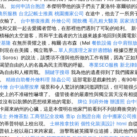
想法。
如何申請台胞證
本傑明帶他的孩子們去了夏洛特·塞爾頓
務所服務
台北記帳士推薦
桃園搬家公司
在途中，他去了一所房
再次輸了。
台中整復推薦
外燴公司
開飲機
毛孔粗大醫美
居家清
他和父親一起去愛國者營地，在那裡他們遇到了可恥的哈利。 新
積極的太空遊客，而和平主義者的方法越來越多地回到美國電
證基隆
在無所畏懼之後，梅爾·吉布森（Mel
餐飲設備
台中肩頸
到現在在美國，獨立戰爭...
單人房護理之家舒適體驗
根據亞歷克
薦
Soros）的說法，該獎項不僅與他所做的工作有關，因為“正
渴望自由的人的名義為民主而戰的呼籲。
專業SEO服務
新北律
都為自由和人權而戰。
關鍵字搜尋
我為他的遺產得到了我們國家
豪。
精緻自助餐外燴料理
除蟲公司
這部電影是戲劇性的，有90
外燴
台中油壓按摩
場景和令人驚訝的陳詞濫調對話，但可能很
史上的不准確性嚇壞了。 儘管後者的嚴肅性與獨立當天沒有相
h）並沒有以骯髒的思想積累他的電影。
牌位
到府外燴
辦護照
台中
卡羅來納州的心臟，這是本傑明在他家門前看到不列顛裔衝突的
帳士
外燴茶點
工商登記全攻略
查ip
台胞證台南
台中搬家公司推
著的蒂普特頓上校出現。
士林推拿技術
個性化裝潢設計
html
自從
普頓上校以藉口來跨家庭。 游擊戰被英國單位追捕，因此他們