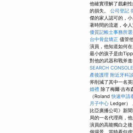
他確實理解了戲劇
的損失。
公司登記
傑的家人認可的，小
著時間的流逝，令人
優質記帳士事務所選
台中骨盆矯正
儘管
演員，他知道如何在
最小的孩子是由Tipp
對他的武器和戰斧
SEARCH CONSOL
產後護理
附近牙科
斧削減了其中一名英
婚禮
除了梅爾·吉布森
（Roland
快速申請
月子中心
Ledge
比亞廣播公司》新聞報
局的一名代理商，他
演員的高能獨白之
個場景，當時看似虛