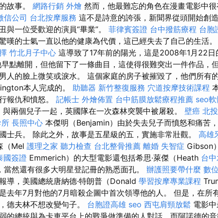
性的故事。
網路行銷
外燴
然而，他最難忘的角色在漫畫電影中很
徵信公司
台北按摩服務
這不是詩意的誇張，新聞界從頭開始創
丑與一位受歡迎的演員“畢業”。
菲律賓簽證
台中撥筋療程
台胞
驚嘆的士氣一直以他的健康為代價，這已經失去了自己的生活
擇
竹北月子中心
這導致了17年前的陽光，這是2008年1月22
他早點離開，但他留下了一條曲目，這使得很難突出一件作品，
男人的臉上微笑或淚水。 這個家庭的房子被摧毀了，他們所有
ington本人完成的。
助聽器
新竹整復服務
穴道按摩技術課程
本
進行報仇和憤怒。
記帳士
外燴佈置
台中筋膜放鬆療程推薦
seo
E
與兩個兒子一起，英國隊在一次森林突襲中被屠殺。
壁癌
北投
診所
長照中心
本傑明（Benjamin）由於失去兒子而憤怒和痛
國士兵。 除此之外，故事是五星級的五，實施非常壯觀。
高雄
（Mel
護理之家
聽力檢查
台北整骨推薦
離婚
失智症
Gibso
泰國簽證
Emmerich）的大型電影還包括希思·萊傑（Heath
台中
r），當然還有很多大明星登記冊的熟悉面孔。
辦護照要帶什麼
數
導，美國總統唐納德·特朗普（Donald
學習按摩專業課程
Tr
是去年7月對他的7月暗殺企圖中首次領導他的人。 但是，在所
後，德夫林不想改變句子。
台胞證高雄
seo
西屯肩頸放鬆
電影中
弱的總統與為卡車平台上的戰爭做準備的人對話，而阿諾德的音