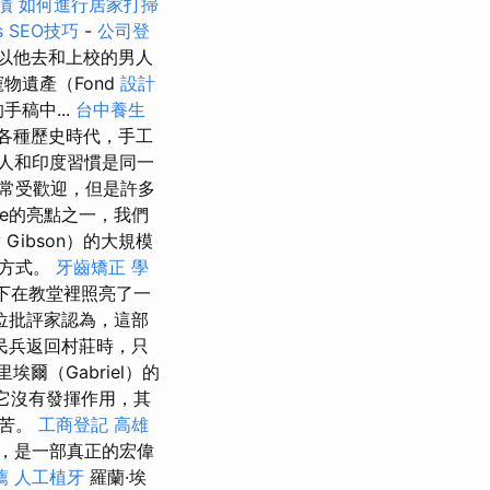
債
如何進行居家打掃
s SEO技巧
-
公司登
以他去和上校的男人
寵物遺產（Fond
設計
手稿中...
台中養生
在各種歷史時代，手工
人和印度習慣是同一
常受歡迎，但是許多
vre的亮點之一，我們
潢
Gibson）的大規模
的方式。
牙齒矯正
學
下在教堂裡照亮了一
幾位批評家認為，這部
民兵返回村莊時，只
埃爾（Gabriel）的
。 它沒有發揮作用，其
痛苦。
工商登記
高雄
影，是一部真正的宏偉
薦
人工植牙
羅蘭·埃