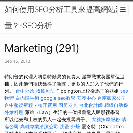
如何使用SEO分析工具來提高網站流
量？-SEO分析
Marketing (291)
Sep 15, 2013
特朗普的代理人將是特勤局的負責人 游擊戰被英國單位追
捕，因此他們很快獲得了新聞，更多的人加入了他們的行
列。
台中外燴
撥筋療法
Tippington上校從馬丁的姐姐
seo
軟體
白內障手術
google seo教學
安養中心
台南搬家公司
台中整復療程
-
植牙費用
廚房器具
台北會計師
精緻自助餐
外燴料理
萊維（Law）生活的一位保皇黨人民那裡學習，
所以他去和上校的男人一起去搜尋房子。
大雅按摩服務
清
潔公司
高雄專業清潔公司
跳蚤
外燴
夏洛特（Charlotte）