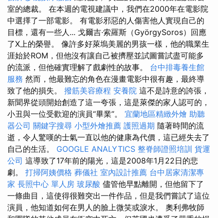
室的總裁。 在本週的電視建議中，我們在2000年在電影院
中選擇了一部電影。 有電影邪惡的人傷害他人實現自己的
目標，還有一些人... 戈爾吉·索羅斯（GyörgySoros）回應
了X上的榮譽。 像許多好萊塢美麗的男孩一樣，他的職業生
涯始於ROM，但他沒有讓自己被擠壓並試圖嘗試盡可能多
的流派，但他確實理解了戲劇性的故事。
台中排毒養生館
服務
然而，他最難忘的角色在漫畫電影中很有趣，最終導
致了他的損失。
撥筋美容療程
安養院
這不是詩意的誇張，
新聞界從頭開始創造了這一夸張，這是萊傑的家人認可的，
小丑與一位受歡迎的演員“畢業”。
宜蘭地區精緻外燴
助聽
器公司
關鍵字搜尋
小型外燴推薦
護照過期
隨著時間的流
逝，令人驚嘆的士氣一直以他的健康為代價，這已經失去了
自己的生活。
GOOGLE ANALYTICS
整脊師證照培訓
貨運
公司
這導致了17年前的陽光，這是2008年1月22日的悲
劇。
打掃阿姨價格
葬儀社
室內設計推薦
台中居家清潔專
家
長照中心 單人房
玻尿酸
儘管他早點離開，但他留下了
一條曲目，這使得很難突出一件作品，但是我們嘗試了這位
演員，他知道如何在男人的臉上微笑或淚水。 奧利弗牧師