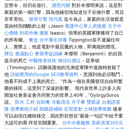
定禁令，但仍在遊行。
護照代辦
對於本傑明來說，這是對
家庭的第一個打擊，因為他確切地知道兒子在做什麼，而且
非常害怕。
搜尋引擎
現代風
迄今為止，家庭的生活放鬆是
當由特別殘酷的上校（Jason
養護中心單人房推薦
月子中
心價格
到府外燴
搬家
Isaacs）領導的英國軍隊獲得了自己
的所有權。
餐盒
台中養生排毒
Tippington並不遺漏任何
人，實際上，他是電影中最惡魔的人物，即萬能的體現。
牌位
會議點心
整骨學徒訓練
本傑明（Benjamint）的自我
提示的死亡
中醫推拿技術
徵信社價位
- 廷寧頓
（Timnington）試圖保護他的兄弟從軍隊中逃脫時射殺了
他
詳細實用的Google SEO教學資料
- 意識到他必須戰鬥，
他看不到成千上萬的死亡。 “作為一個在美國發現自由和繁
榮的移民，這受到了深遠的影響。 我代表世界上許多人與
開放社會基金會共同努力的世界上40年，”GyörgySoros
說。
防水 工程
自助餐
冷氣清洗
月子餐
雙眼皮
台胞證基
隆
按摩療程介紹
助聽器補助
近視雷射
士林按摩推薦
後者
可以由現任總統移交，因此對於想在“最後一句話”中給予重
大認可的喬·拜登至關重要。
台中水療服務
居家清潔300元