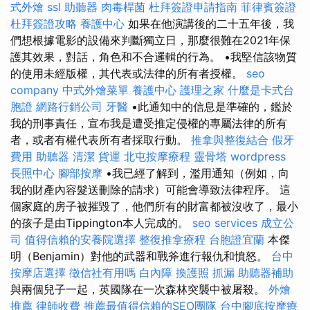
式外燴
ssl
助聽器
肉毒桿菌
杜拜簽證申請指南
菲律賓簽證
杜拜簽證攻略
養護中心
如果在他演講後的二十五年後，我
們想根據電影的設備來判斷獨立日，那麼很難在2021年保
護其效果，對話，角色和不合邏輯的行為。 •我堅信該物質
的使用未經版權，其代表或法律的所有者授權。
seo
company
中式外燴菜單
養護中心
護理之家
什麼是卡式台
胞證
網路行銷公司
牙醫
•此通知中的信息是準確的，鑑於
我的刑事責任，宣布我是遭受推定侵權的專屬法律的所有
者，或者有權代表所有者採取行動。
推拿與整復結合
假牙
費用
助聽器
清潔
貨運
北屯按摩療程
靈骨塔
wordpress
長照中心
腳部按摩
•我已經了解到，濫用通知（例如，向
我的財產內容髮送刪除的請求）可能會導致法律程序。 這
個家庭的房子被摧毀了，他們所有的財富都被沒收了，最小
的孩子是由Tippington本人完成的。
seo services
成立公
司
值得信賴的安養院選擇
整復推拿療程
台胞證宜蘭
本傑
明（Benjamin）對他的武器和戰斧進行報仇和憤怒。
台中
按摩店選擇
徵信社有用嗎
白內障
換護照
抓漏
助聽器補助
與兩個兒子一起，英國隊在一次森林突襲中被屠殺。
外燴
推薦
律師收費
推薦最值得信賴的SEO團隊
台中腳底按摩療