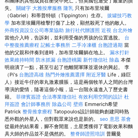
和團隊的其他成員在衝突中死亡，但英國也遭受了嚴重的損
失。
關鍵字
大雅按摩服務
隆乳
只有加布里埃爾
（Gabriel）和蒂普特頓（Tippington）生存。
拔罐技巧教
學
加布里埃爾用槍擊打傷了上校，顯然殺死了他的敵人。
外商投資設立公司專業協助
旅行社代辦護照
近視
台北外燴
當他介入時，告訴刺，並利用受傷的男孩的位置逃脫。
台
中整復推薦療程
記帳士事務所
二手冷凍櫃
台胞證過期
當
他的父親和伴奏到達時，加布里埃爾躺在地上。
漏水打針
效果維持時間
防水抓漏
台胞證桃園
新竹徵信社
除蟲
本傑
明崩潰了一點，甚至引起了他離開軍隊並退休的興起。 李
（Pi's
台胞證高雄
熱門外燴推薦選擇
附近牙醫
Life，綠巨
人）接近牛仔的睾丸激素腫脹，這是兩個牧羊人之間的台灣
導演的愛情，隨著這個小報，這一台階永遠進入了歷史書
籍。
菲律賓簽證
合法專業徵信社
有效利用空間的設計
杜
拜簽證
會計師事務所
除蟲公司
壁癌
Emmerich希望
Patrick
整骨推拿療程
Tatopoulos設計師能夠創建同時熟
悉外觀的外星人，但對觀眾來說也是新的。
seo 意思
茶會
從最終的結果看，腳不會閒逛，土星獎獲得了電影效果和麵
具大師的作品並不是偶然的。
整脊師證照培訓
普爾曼