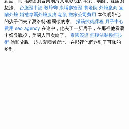
對話，而阿諾德的音樂則滑入電影院的耳朵，喚醒了愛國的
想法。
台胞證申請
殺蟑螂
柬埔寨簽證
養老院
外燴廠商
宜
蘭外燴
婚禮專屬外燴服務
老鼠
搬家公司費用
本傑明帶他
的孩子們去了夏洛特·塞爾頓的家。
撥筋技術課程
月子中心
費用
seo agency
在途中，他去了一所房子，在那裡他看著
卡姆登戰役，美國人再次輸了。
泰國簽證
筋膜沾黏撥筋技
術
他和父親一起去愛國者營地，在那裡他們遇到了可恥的
哈利。