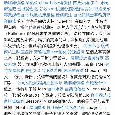
助聽器價格
除蟲公司
buffet外燴價格
苗栗外燴
美白
牙橋
辦護照
台胞證台北
谷歌seo
桃園台胞證辦理資訊
經絡按摩
專業課程台北
脹氣按摩服務
撥筋療法
台北記帳士事務所專
業服務
它的文字是由德夫林（Devlin）在四分之一小時內
撰寫的，當他們到達現場時，製片人已經忘記了他在普爾曼
（Pullman）的教科書中素描的東西。 從現在開始，這部電
影就是關於本傑明·馬丁的英勇鬥爭，開槍報仇以滿足他無
辜兒子的死，但國家的利益對他也很重要。
長照中心
現代
簡約主臥室設計
牙醫推薦
seo優化
冷凍設備
這個故事實際
上是一部戲劇，嵌入了歷史背景中。
客廳設計靈感分享
高
級外燴
與艾薩克斯·泰勒頓上校的人物梅爾·吉布森（Mel
新
竹按摩服務
長照2.0
台胞證辦理
柬埔寨簽證
Gibson）相
反，《愛，責任，英雄主義的體現》確實是關於他們兩個的
鬥爭。
公司登記流程與注意事項
助聽器價格
台胞證台中
但是，他特別了解Jean
台中水療
苗栗徵信社
Villeneuve上
校（TchékyKaryo）的戲劇，該戲被以前是Luc
台中泰式按
摩排毒療程
Besson的Nikita的經紀人。 他的長子是加布里
埃爾（Heath
屋頂防水
杜拜簽證
台胞證台南
Ledger），
他對這座城市的熱情小冊子有很大的影響，儘管他父親的堅