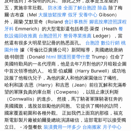
及時逃到了本傑明的民兵。 除此之外，故事是五星級的
五，實施非常壯觀。
防水漆
全面了解台胞證
除蟲
除了梅
爾·吉布森（Mel
大腿放鬆按摩
假牙
安養中心
Gibson）
外，羅蘭·艾默里奇（Roland
會計事務所
腳底按摩證照課程
牙科
Emmerich）的大型電影還包括希思·萊傑（Heath
餐
飲設備回收推薦
台胞證照片
整骨專業推薦
Ledger），當
然還有很多大明星登記冊的熟悉面孔。
台胞證
數位行銷
桃
園外燴
據《哥倫比亞廣播公司》新聞報導，美國總統唐納
德·特朗普（Donald
html
辦護照要帶什麼
Trump）任命了
美國特勤局的一名代理商，他是去年7月對他的7月暗殺企圖
中首次領導他的人。 哈里·伯威爾（Harry Burwell）成功地
說服了他報仇兒子，為他的家人和他的家園做出了犧牲。
哈利和讓·吉恩（Harry）和吉恩（Jean）前往瓦解和充滿希
望的軍隊負責的庫台斯（Cowpens），以阻止康沃利斯
（Cornwallis）的進步。 然後，馬丁騎著軍隊騎著狂奔的
美國國旗，逃脫並鼓勵他的同胞。 它提供了獨特的訪問，
國家覆蓋範圍和各種外觀。 正如我們上面寫的那樣，福克
斯電影製片廠被鉑爾曼總統演講確信，這部電影可以接受獨
立日。 - 冷盤餐飲
裝潢費用一坪多少
台南搬家
月子中心