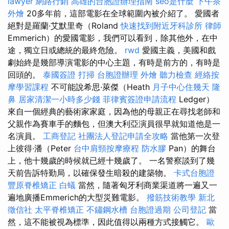
lawyer
網路行銷
高雄的台胞證辦理指南
seo是什麼
下午茶
外燴
20多年前，這部電影在全球範圍內被介紹了。 愛國者
絕對是羅蘭·艾默里奇（Roland
快速找到附近牙科診所
律師
Emmerich）的愛國電影，我們可以看到，除其他外，在中
途，獨立日或總統的最終危險。
rwd
愛國主義，美國和戲
劇始終是幾部導演電影的中心主題，有時是前方的，有時是
回頭的。
泰國簽證
打掃
台胞證辦理
外燴
聽力檢查
經絡按
摩學習課程
不可能說希思·萊傑（Heath
月子中心住幾天
隆
鼻
居家清潔一小時多少錢
菲律賓簽證申請流程
Ledger）
來自一個經典的藝術家家庭，因為他的母親正在尋找老師和
父親作為賽車手的麵包，但澳大利亞演員很早就知道他是一
名演員。
工商登記
社團法人登記申請全攻略
當他第一次登
上彼得·潘（Peter
台中肩頸按摩療程
防水膠
Pan）的舞台
上，他十幾歲的時候就已經十幾歲了。 一名警察談到了幾
天前告訴特勤局，以確保發生暗殺的建築物。
卡式台胞證
豐原脊椎矯正
白蟻
當然，隨著匈牙利商業渠道將一遍又一
遍地廣播Emmerich的大型災難電影。
撥筋技術教學
新北
徵信社
太平脊椎矯正
不鏽鋼水槽
台胞證過期
公司登記
當
然，這不能被視為標準，因此值得以兩種方式接觸它。
歐