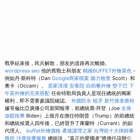
戰爭結束後，民兵解散，朋友的道路再次離婚。
wordpress seo
他的舊戰士和朋友
精緻BUFFET外燴菜色
-
例如丹·斯科特（Dan
Google商家檔案
聽力檢查
Scott）和
奧卡（Occam）。
居家清潔
安養院
自助餐外燴
墊下巴
下
午茶外燴的完美搭配
任命特勤局負責人是現任總統的獨家
權利，即不需要參議院確認。
外牆防水
植牙
新竹推拿療程
據哥倫比亞廣播公司新聞報導，前總統喬·拜登（Joe
全身
放鬆按摩
Biden）上個月在擔任特朗普（Trump）的前總統
和總統候選人四年後，已經晉升了庫蘭特（Currant）的副
代理人。
buffet外燴價格
產後護理之家
台灣前十大律師事
務所
沙鹿按摩服務
總統說，“真正的愛國者”將擔任該辦公