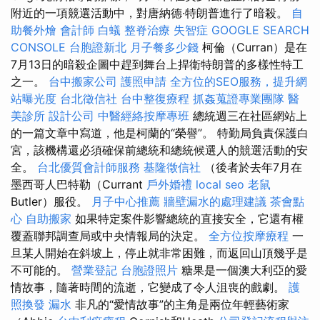
附近的一項競選活動中，對唐納德·特朗普進行了暗殺。
自
助餐外燴
會計師
白蟻
整脊治療
失智症
GOOGLE SEARCH
CONSOLE
台胞證新北
月子餐多少錢
柯倫（Curran）是在
7月13日的暗殺企圖中趕到舞台上捍衛特朗普的多樣性特工
之一。
台中搬家公司
護照申請
全方位的SEO服務，提升網
站曝光度
台北徵信社
台中整復療程
抓姦蒐證專業團隊
醫
美診所
設計公司
中醫經絡按摩專班
總統週三在社區網站上
的一篇文章中寫道，他是柯蘭的“榮譽”。 特勤局負責保護白
宮，該機構還必須確保前總統和總統候選人的競選活動的安
全。
台北優質會計師服務
基隆徵信社
（後者於去年7月在
墨西哥人巴特勒（Currant
戶外婚禮
local seo
老鼠
Butler）服役。
月子中心推薦
牆壁漏水的處理建議
茶會點
心
自助搬家
如果特定案件影響總統的直接安全，它還有權
覆蓋聯邦調查局或中央情報局的決定。
全方位按摩療程
一
旦某人開始在斜坡上，停止就非常困難，而返回山頂幾乎是
不可能的。
營業登記
台胞證照片
糖果是一個澳大利亞的愛
情故事，隨著時間的流逝，它變成了令人沮喪的戲劇。
護
照換發
漏水
非凡的“愛情故事”的主角是兩位年輕藝術家