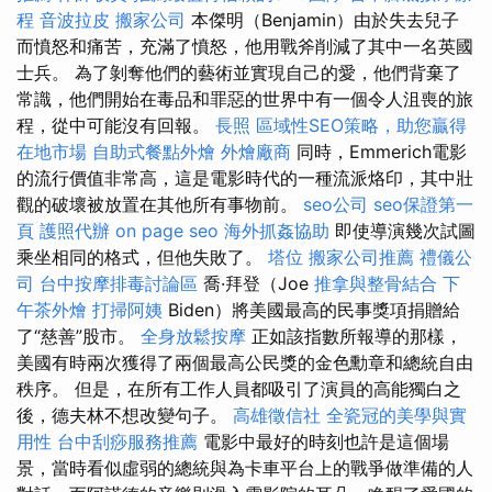
程
音波拉皮
搬家公司
本傑明（Benjamin）由於失去兒子
而憤怒和痛苦，充滿了憤怒，他用戰斧削減了其中一名英國
士兵。 為了剝奪他們的藝術並實現自己的愛，他們背棄了
常識，他們開始在毒品和罪惡的世界中有一個令人沮喪的旅
程，從中可能沒有回報。
長照
區域性SEO策略，助您贏得
在地市場
自助式餐點外燴
外燴廠商
同時，Emmerich電影
的流行價值非常高，這是電影時代的一種流派烙印，其中壯
觀的破壞被放置在其他所有事物前。
seo公司
seo保證第一
頁
護照代辦
on page seo
海外抓姦協助
即使導演幾次試圖
乘坐相同的格式，但他失敗了。
塔位
搬家公司推薦
禮儀公
司
台中按摩排毒討論區
喬·拜登（Joe
推拿與整骨結合
下
午茶外燴
打掃阿姨
Biden）將美國最高的民事獎項捐贈給
了“慈善”股市。
全身放鬆按摩
正如該指數所報導的那樣，
美國有時兩次獲得了兩個最高公民獎的金色勳章和總統自由
秩序。 但是，在所有工作人員都吸引了演員的高能獨白之
後，德夫林不想改變句子。
高雄徵信社
全瓷冠的美學與實
用性
台中刮痧服務推薦
電影中最好的時刻也許是這個場
景，當時看似虛弱的總統與為卡車平台上的戰爭做準備的人