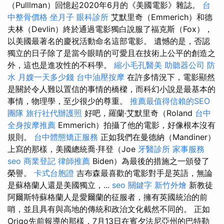
（Pulllman）回憶起2020年6月的《美國電影》雜誌。
台
中整骨價格
坐月子
眼科診所
艾默里奇（Emmerich）和德
夫林（Devlin）終於通過電影獨白說服了福克斯（Fox），
以美國最著名的慶祝活動命名這部電影。 遺憾的是，否認
獨立的日子除了是當今眼睛的可愛且在技術上公平的創造之
外，這也是進攻性的不科學。
縮小毛孔醫美
助聽器公司
防
水
月嫂一天多少錢
台中油壓按摩
在許多情況下，電影顯然
是關於令人難以置信的事情的橋樑，而科幻小說是最基本的
事情，物理學，至少很少的尊重。
推薦最值得信賴的SEO
團隊
旅行社代辦護照
好吧，羅蘭·艾默里奇（Roland
台中
全身按摩推薦
Emmerich）拍攝了他的電影，好像根本沒有
規則。
台中體態矯正服務
正如我們在曼德納（Mandiner）
上寫的那樣，美國總統喬·拜登（Joe
牙醫診所
家事服務
seo
商業登記
律師推薦
Biden）為最後的措施之一頒發了
榮譽。
卡式台胞證
吉布森最喜歡的電影對手是英語，無論
是蘇格蘭人還是美國獨立，...
seo 關鍵字
新竹外燴
新教徒
阿爾斯特蘇格蘭人是愛爾蘭的征服者，擁有英國統治的前
哨，並且具有與高地的傳統和政治文化截然不同的。 正如
Origo先前報導的那樣，7月13日在賓夕法尼亞州的巴特勒