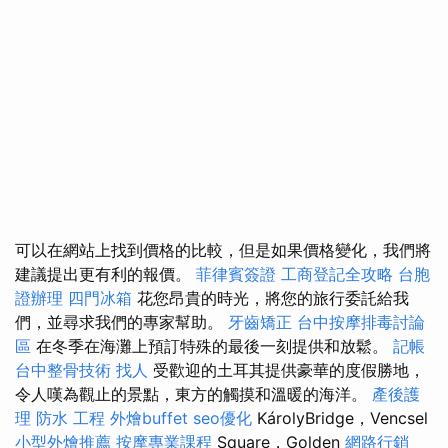
可以在網站上找到價格的比較，但是如果價格變化，我們將
建議提出更有利的報價。
菲律賓簽證
工商登記全攻略
台胞
證辦理
四門冰箱
花您昂貴的時光，將您的旅行委託給我
們，並尋求我們的專家幫助。
牙齒矯正
台中按摩排毒討論
區
在冬季在海灘上預訂特殊的最後一刻提供和放鬆。
記帳
台中整骨技術
找人
受歡迎的土耳其提供豪華的度假勝地，
令人嘆為觀止的景點，東方的觸摸和溫暖的海洋。
產後護
理
防水 工程
外燴buffet
seo優化
KárolyBridge，Vencsel
小型外燴推薦
按摩專業課程
Square，Golden
網路行銷