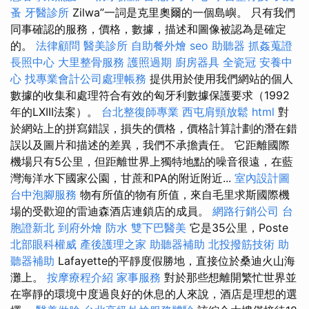
蚤
牙醫診所
Zilwa”一詞是克里奧爾的一個島嶼。 只有我們
同事確認的服務，價格，數據，描述和圖像被認為是確定
的。
法律顧問
醫美診所
自助餐外燴
seo
助聽器
抓姦蒐證
長照中心
大里整骨服務
護照過期
廚房器具
全瓷冠
安養中
心
找專業會計公司處理帳務
提供用於使用我們網站的個人
數據的收集和處理符合有效的匈牙利數據保護要求（1992
年的LXIII法案）。
台北整復師專業
西屯肩頸放鬆
html
對
於網站上的拼寫錯誤，損失的價格，價格計算計劃的潛在錯
誤以及圖片和描述的差異，我們不承擔責任。 它距離國際
機場只有5公里，但距離世界上獨特地點的噪音很遠，在藍
灣海洋水下國家公園，甘蔗和PA的附近附近...
室內設計圖
台中泡腳服務
物有所值的物有所值，來自毛里求斯國際機
場的受歡迎的雷迪森酒店連鎖店的成員。
網路行銷公司
台
胞證新北
到府外燴
防水
雙下巴醫美
它是35公里，Poste
北部眼科權威
產後護理之家
助聽器補助
北投撥筋技術
助
聽器補助
Lafayette的平靜度假勝地，直接位於桑迪火山海
灘上。
按摩療程介紹
家事服務
對於那些想離開繁忙世界並
在寧靜的環境中度過良好的休息的人來說，酒店是理想的選