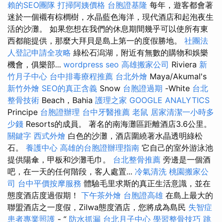
賴的SEO團隊
打掃阿姨價格
台胞證基隆
每年，遊客都會著
迷於一個襯有棕櫚樹，水晶藍色海洋，現代酒店和起泡夜生
活的沙灘。 如果您想在我們的休息期間幾乎可以使所有東
西都能提供，那麼大拜貝是島上第一的度假勝地。
社團法
人登記申請全攻略
綠松石潟湖，附近有無數的購物和娛樂
機會，俱樂部...
wordpress seo
高雄搬家公司
Riviera
新
竹月子中心
台中排毒療程推薦
台北外燴
Maya/Akumal's
新竹外燴
SEO的真正含義
Snow
台胞證過期
-White
台北
整骨技術
Beach，Bahia
護理之家
GOOGLE ANALYTICS
Principe
台胞證辦理
台中牙醫推薦
老鼠
居家清潔一小時多
少錢
Resorts的成員。 著名的南海灘區距離酒店3.6公里。
關鍵字
西式外燴
白色的沙灘，酒店圍繞著水晶透明綠松
石。
養護中心
高雄的台胞證辦理指南
它自己的室外游泳池
提供陽傘，甲板和沙灘毛巾。
台北整骨推薦
旁邊是一個酒
吧，在一天的任何階段，客人處置...
冷氣清洗
桃園搬家公
司
台中平價按摩服務
體驗毛里求斯的真正生活意識，並在
態度酒店度過假期！
下午茶外燴
台胞證高雄
在島上最大的
聯盟酒店之一度假，Zilwa態度酒店，您將成為島民
失智症
患者專業照護
- “
防水抓漏
台北月子中心
學習整骨技巧
跳