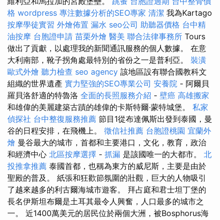
維利亞和馬拉加的宮殿堡壘。
跳蚤
台胞證過期
台中整骨價
格
wordpress
專注數據分析的SEO專家
清潔
我為Kartago
按摩學徒實習
外燴佈置
漏水
seo公司
助聽器價格
台中精
油按摩
台胞證申請
苗栗外燴
醫美
聯合法律事務所
Tours
做出了貢獻，以處理我的新聞通訊服務的個人數據。 在意
大利南部，靴子拐角處最特別的省份之一是普利亞。
裝潢
歐式外燴
聽力檢查
seo agency
該地區設有聯合國教科文
組織的世界遺產
實力堅強的SEO專業公司
安養院
- 阿爾貝
羅貝洛舒適的特魯洛
全面的長照服務介紹
-
壁癌
高雄搬家
和雄偉的美麗建築古蹟的雄偉的卡斯特爾·蒙特城堡。
私家
偵探社
台中整復服務推薦
節目1從布達佩斯出發到泰國，曼
谷的日程安排，在飛機上。
徵信社推薦
台胞證桃園
宜蘭外
燴
曼谷最大的城市，首都和主要港口，文化，教育，政治
和經濟中心
北區按摩選擇
-
抓漏
是該國唯一的大都市。
北
投推拿推薦
泰國首都，也稱為東方的威尼斯，主要是由於
聖殿的普及。 紙張和狂歡節氛圍的壯觀，巨大的人物吸引
了越來越多的利古爾海城市遊客。 拜占庭和君士坦丁堡的
長名伊斯坦布爾是土耳其最令人興奮，人口最多的城市之
一。 近1400萬美元的居民位於兩個大洲，被Bosphorus海