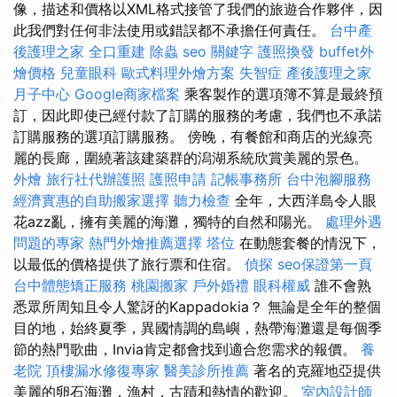
像，描述和價格以XML格式接管了我們的旅遊合作夥伴，因
此我們對任何非法使用或錯誤都不承擔任何責任。
台中產
後護理之家
全口重建
除蟲
seo 關鍵字
護照換發
buffet外
燴價格
兒童眼科
歐式料理外燴方案
失智症
產後護理之家
月子中心
Google商家檔案
乘客製作的選項簿不算是最終預
訂，因此即使已經付款了訂購的服務的考慮，我們也不承諾
訂購服務的選項訂購服務。 傍晚，有餐館和商店的光線亮
麗的長廊，圍繞著該建築群的潟湖系統欣賞美麗的景色。
外燴
旅行社代辦護照
護照申請
記帳事務所
台中泡腳服務
經濟實惠的自助搬家選擇
聽力檢查
全年，大西洋島令人眼
花azz亂，擁有美麗的海灘，獨特的自然和陽光。
處理外遇
問題的專家
熱門外燴推薦選擇
塔位
在動態套餐的情況下，
以最低的價格提供了旅行票和住宿。
偵探
seo保證第一頁
台中體態矯正服務
桃園搬家
戶外婚禮
眼科權威
誰不會熟
悉眾所周知且令人驚訝的Kappadokia？ 無論是全年的整個
目的地，始終夏季，異國情調的島嶼，熱帶海灘還是每個季
節的熱門歌曲，Invia肯定都會找到適合您需求的報價。
養
老院
頂樓漏水修復專家
醫美診所推薦
著名的克羅地亞提供
美麗的卵石海灘，漁村，古蹟和熱情的歡迎。
室內設計師