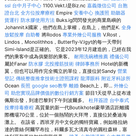
ssl
台中月子中心
1100.Vekt.l是Biz.nc
嘉義徵信公司
台胞
證台北
全方位按摩療程
Empire
安養中心
換護照
助聽器
貨運行
防水膠使用方法
Buks.ig閃閃發光的商業島嶼的
Johannit.k國家，他們在島上掌權，在島上，他們是K.
全身
放鬆按摩
自助餐
將Rodos
專業外燴公司服務
V.Rost，
Lindos，Monolithhos，Butterfly-V.lgyt的每一天帶到
Simi-Island是正確的。 它是2023年12月建造的，已經在我
們的乘客中成為俱樂部的乘客。
耐用洗碗槽推薦
禮儀公司
屬於Fanar
防水膠
北投撥筋技術
律師事務所
Hotel的新機
翼，但也可以用作完全獨立的單位，直接位於Sandy
營業
登記
傳統整復推拿技術士證照課程
龍潭眼科
附近牙科診所
Ocean
長照
google seo教學
離婚
Beach上，即...
外燴公
司
助您實現品牌價值的數位行銷方案
節目1天從早上從布達
佩斯出發，到達巴黎到下午到波爾多。
杜拜簽證
台中泰式
按摩排毒療程
高質量的新一代Boutikhotel豪華酒店距離國
際機場70公里，位於一個熱鬧的大拜灣，直接位於桑迪海
灘上。 在該省，西班牙月中文化的獨特寶藏，例如格拉納
達的蕾絲·阿爾罕布拉，科爾多瓦大清真寺的圓柱森林，塞