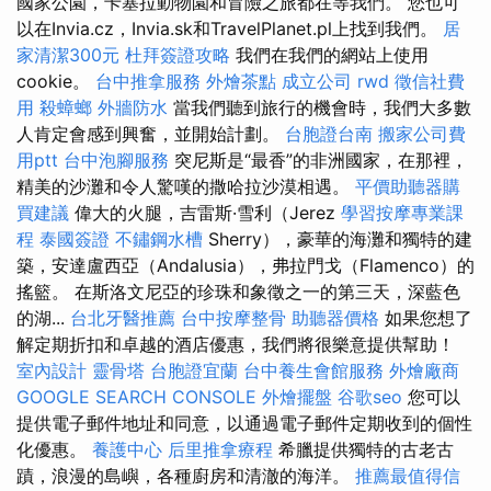
國家公園，卡塞拉動物園和冒險之旅都在等我們。 您也可
以在Invia.cz，Invia.sk和TravelPlanet.pl上找到我們。
居
家清潔300元
杜拜簽證攻略
我們在我們的網站上使用
cookie。
台中推拿服務
外燴茶點
成立公司
rwd
徵信社費
用
殺蟑螂
外牆防水
當我們聽到旅行的機會時，我們大多數
人肯定會感到興奮，並開始計劃。
台胞證台南
搬家公司費
用ptt
台中泡腳服務
突尼斯是“最香”的非洲國家，在那裡，
精美的沙灘和令人驚嘆的撒哈拉沙漠相遇。
平價助聽器購
買建議
偉大的火腿，吉雷斯·雪利（Jerez
學習按摩專業課
程
泰國簽證
不鏽鋼水槽
Sherry），豪華的海灘和獨特的建
築，安達盧西亞（Andalusia），弗拉門戈（Flamenco）的
搖籃。 在斯洛文尼亞的珍珠和象徵之一的第三天，深藍色
的湖...
台北牙醫推薦
台中按摩整骨
助聽器價格
如果您想了
解定期折扣和卓越的酒店優惠，我們將很樂意提供幫助！
室內設計
靈骨塔
台胞證宜蘭
台中養生會館服務
外燴廠商
GOOGLE SEARCH CONSOLE
外燴擺盤
谷歌seo
您可以
提供電子郵件地址和同意，以通過電子郵件定期收到的個性
化優惠。
養護中心
后里推拿療程
希臘提供獨特的古老古
蹟，浪漫的島嶼，各種廚房和清澈的海洋。
推薦最值得信