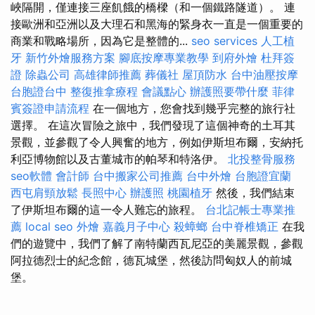
峽隔開，僅連接三座飢餓的橋樑（和一個鐵路隧道）。 連
接歐洲和亞洲以及大理石和黑海的緊身衣一直是一個重要的
商業和戰略場所，因為它是整體的...
seo services
人工植
牙
新竹外燴服務方案
腳底按摩專業教學
到府外燴
杜拜簽
證
除蟲公司
高雄律師推薦
葬儀社
屋頂防水
台中油壓按摩
台胞證台中
整復推拿療程
會議點心
辦護照要帶什麼
菲律
賓簽證申請流程
在一個地方，您會找到幾乎完整的旅行社
選擇。 在這次冒險之旅中，我們發現了這個神奇的土耳其
景觀，並參觀了令人興奮的地方，例如伊斯坦布爾，安納托
利亞博物館以及古董城市的帕琴和特洛伊。
北投整骨服務
seo軟體
會計師
台中搬家公司推薦
台中外燴
台胞證宜蘭
西屯肩頸放鬆
長照中心
辦護照
桃園植牙
然後，我們結束
了伊斯坦布爾的這一令人難忘的旅程。
台北記帳士專業推
薦
local seo
外燴
嘉義月子中心
殺蟑螂
台中脊椎矯正
在我
們的遊覽中，我們了解了南特蘭西瓦尼亞的美麗景觀，參觀
阿拉德烈士的紀念館，德瓦城堡，然後訪問匈奴人的前城
堡。