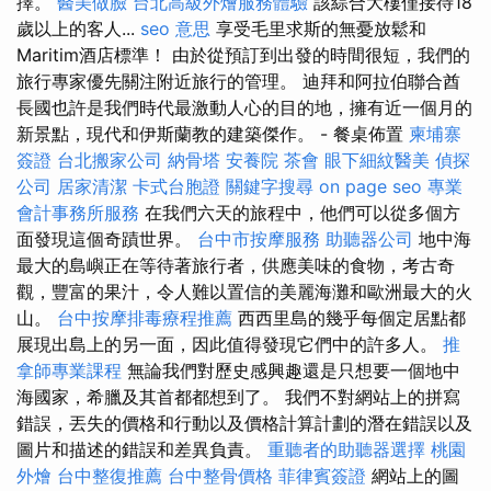
擇。
醫美做臉
台北高級外燴服務體驗
該綜合大樓僅接待18
歲以上的客人...
seo 意思
享受毛里求斯的無憂放鬆和
Maritim酒店標準！ 由於從預訂到出發的時間很短，我們的
旅行專家優先關注附近旅行的管理。 迪拜和阿拉伯聯合酋
長國也許是我們時代最激動人心的目的地，擁有近一個月的
新景點，現代和伊斯蘭教的建築傑作。 - 餐桌佈置
柬埔寨
簽證
台北搬家公司
納骨塔
安養院
茶會
眼下細紋醫美
偵探
公司
居家清潔
卡式台胞證
關鍵字搜尋
on page seo
專業
會計事務所服務
在我們六天的旅程中，他們可以從多個方
面發現這個奇蹟世界。
台中市按摩服務
助聽器公司
地中海
最大的島嶼正在等待著旅行者，供應美味的食物，考古奇
觀，豐富的果汁，令人難以置信的美麗海灘和歐洲最大的火
山。
台中按摩排毒療程推薦
西西里島的幾乎每個定居點都
展現出島上的另一面，因此值得發現它們中的許多人。
推
拿師專業課程
無論我們對歷史感興趣還是只想要一個地中
海國家，希臘及其首都都想到了。 我們不對網站上的拼寫
錯誤，丟失的價格和行動以及價格計算計劃的潛在錯誤以及
圖片和描述的錯誤和差異負責。
重聽者的助聽器選擇
桃園
外燴
台中整復推薦
台中整骨價格
菲律賓簽證
網站上的圖