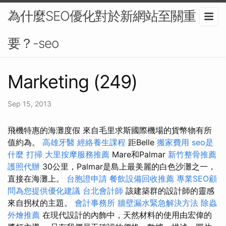
為什麼SEO優化對於新網站至關重
要？-seo
Marketing (249)
Sep 15, 2013
飛機特惠的海灘度假 來自毛里求斯國際機場的貨幣物有所
值約為。
高雄牙醫
經絡養生課程
距Belle
搬家費用
seo是
什麼
打掃
大里按摩服務推薦
Mare和Palmar
新竹整骨推薦
護照代辦
30公里，Palmar是島上最美麗的白色沙灘之一，
直接在海灘上。
台胞證申請
餐飲設備回收推薦
專業SEO顧
問為您提供優化建議
台北會計師
該建築群的設計師的靈感
來自拐杖的主題。
會計事務所
牆壁漏水緊急解決方法
除蟲
外燴推薦
在現代設計的內飾中，天然材料的使用由宏偉的