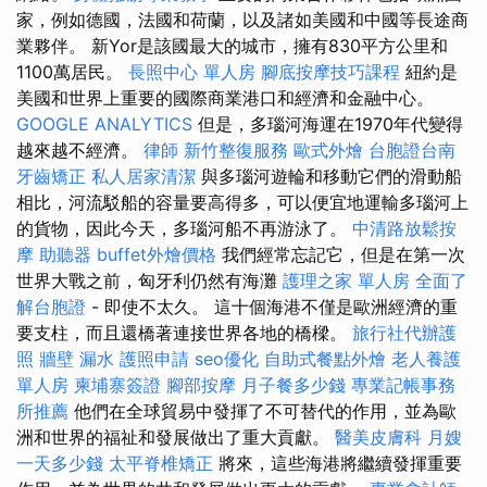
家，例如德國，法國和荷蘭，以及諸如美國和中國等長途商
業夥伴。 新Yor是該國最大的城市，擁有830平方公里和
1100萬居民。
長照中心 單人房
腳底按摩技巧課程
紐約是
美國和世界上重要的國際商業港口和經濟和金融中心。
GOOGLE ANALYTICS
但是，多瑙河海運在1970年代變得
越來越不經濟。
律師
新竹整復服務
歐式外燴
台胞證台南
牙齒矯正
私人居家清潔
與多瑙河遊輪和移動它們的滑動船
相比，河流駁船的容量要高得多，可以便宜地運輸多瑙河上
的貨物，因此今天，多瑙河船不再游泳了。
中清路放鬆按
摩
助聽器
buffet外燴價格
我們經常忘記它，但是在第一次
世界大戰之前，匈牙利仍然有海灘
護理之家 單人房
全面了
解台胞證
- 即使不太久。 這十個海港不僅是歐洲經濟的重
要支柱，而且還橋著連接世界各地的橋樑。
旅行社代辦護
照
牆壁 漏水
護照申請
seo優化
自助式餐點外燴
老人養護
單人房
柬埔寨簽證
腳部按摩
月子餐多少錢
專業記帳事務
所推薦
他們在全球貿易中發揮了不可替代的作用，並為歐
洲和世界的福祉和發展做出了重大貢獻。
醫美皮膚科
月嫂
一天多少錢
太平脊椎矯正
將來，這些海港將繼續發揮重要