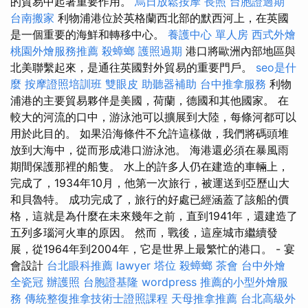
的貿易中起著重要作用。
烏日放鬆按摩
長照
台胞證過期
台南搬家
利物浦港位於英格蘭西北部的默西河上，在英國
是一個重要的海鮮和轉移中心。
養護中心 單人房
西式外燴
桃園外燴服務推薦
殺蟑螂
護照過期
港口將歐洲內部地區與
北美聯繫起來，是通往英國對外貿易的重要門戶。
seo是什
麼
按摩證照培訓班
雙眼皮
助聽器補助
台中推拿服務
利物
浦港的主要貿易夥伴是美國，荷蘭，德國和其他國家。 在
較大的河流的口中，游泳池可以擴展到大陸，每條河都可以
用於此目的。 如果沿海條件不允許這樣做，我們將碼頭堆
放到大海中，從而形成港口游泳池。 海港還必須在暴風雨
期間保護那裡的船隻。 水上的許多人仍在建造的車輛上，
完成了，1934年10月，他第一次旅行，被運送到亞歷山大
和貝魯特。 成功完成了，旅行的好處已經涵蓋了該船的價
格，這就是為什麼在未來幾年之前，直到1941年，還建造了
五列多瑙河火車的原因。 然而，戰後，這座城市繼續發
展，從1964年到2004年，它是世界上最繁忙的港口。 - 宴
會設計
台北眼科推薦
lawyer
塔位
殺蟑螂
茶會
台中外燴
全瓷冠
辦護照
台胞證基隆
wordpress
推薦的小型外燴服
務
傳統整復推拿技術士證照課程
天母推拿推薦
台北高級外