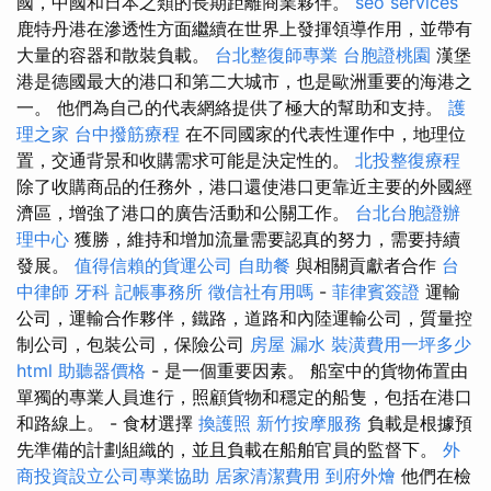
國，中國和日本之類的長期距離商業夥伴。
seo services
鹿特丹港在滲透性方面繼續在世界上發揮領導作用，並帶有
大量的容器和散裝負載。
台北整復師專業
台胞證桃園
漢堡
港是德國最大的港口和第二大城市，也是歐洲重要的海港之
一。 他們為自己的代表網絡提供了極大的幫助和支持。
護
理之家
台中撥筋療程
在不同國家的代表性運作中，地理位
置，交通背景和收購需求可能是決定性的。
北投整復療程
除了收購商品的任務外，港口還使港口更靠近主要的外國經
濟區，增強了港口的廣告活動和公關工作。
台北台胞證辦
理中心
獲勝，維持和增加流量需要認真的努力，需要持續
發展。
值得信賴的貨運公司
自助餐
與相關貢獻者合作
台
中律師
牙科
記帳事務所
徵信社有用嗎
-
菲律賓簽證
運輸
公司，運輸合作夥伴，鐵路，道路和內陸運輸公司，質量控
制公司，包裝公司，保險公司
房屋 漏水
裝潢費用一坪多少
html
助聽器價格
- 是一個重要因素。 船室中的貨物佈置由
單獨的專業人員進行，照顧貨物和穩定的船隻，包括在港口
和路線上。 - 食材選擇
換護照
新竹按摩服務
負載是根據預
先準備的計劃組織的，並且負載在船舶官員的監督下。
外
商投資設立公司專業協助
居家清潔費用
到府外燴
他們在檢