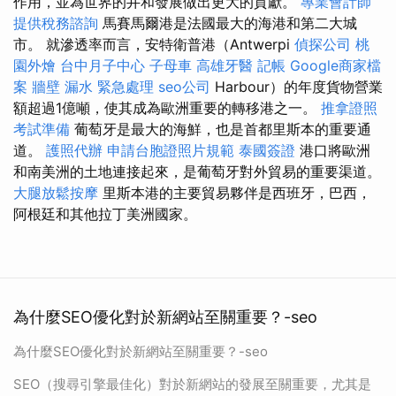
作用，並為世界的井和發展做出更大的貢獻。
專業會計師
提供稅務諮詢
馬賽馬爾港是法國最大的海港和第二大城
市。 就滲透率而言，安特衛普港（Antwerpi
偵探公司
桃
園外燴
台中月子中心
子母車
高雄牙醫
記帳
Google商家檔
案
牆壁 漏水 緊急處理
seo公司
Harbour）的年度貨物營業
額超過1億噸，使其成為歐洲重要的轉移港之一。
推拿證照
考試準備
葡萄牙是最大的海鮮，也是首都里斯本的重要通
道。
護照代辦
申請台胞證照片規範
泰國簽證
港口將歐洲
和南美洲的土地連接起來，是葡萄牙對外貿易的重要渠道。
大腿放鬆按摩
里斯本港的主要貿易夥伴是西班牙，巴西，
阿根廷和其他拉丁美洲國家。
為什麼SEO優化對於新網站至關重要？-seo
為什麼SEO優化對於新網站至關重要？-seo
SEO（搜尋引擎最佳化）對於新網站的發展至關重要，尤其是