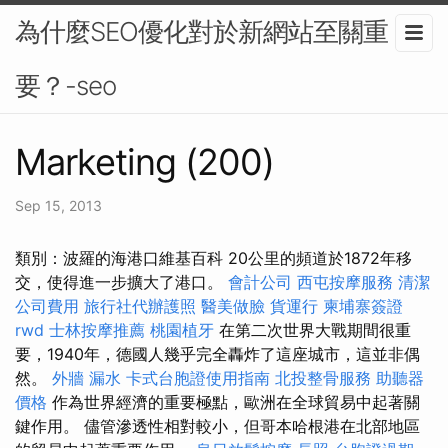
為什麼SEO優化對於新網站至關重
要？-seo
Marketing (200)
Sep 15, 2013
類別：波羅的海港口維基百科 20公里的頻道於1872年移
交，使得進一步擴大了港口。
會計公司
西屯按摩服務
清潔
公司費用
旅行社代辦護照
醫美做臉
貨運行
柬埔寨簽證
rwd
士林按摩推薦
桃園植牙
在第二次世界大戰期間很重
要，1940年，德國人幾乎完全轟炸了這座城市，這並非偶
然。
外牆 漏水
卡式台胞證使用指南
北投整骨服務
助聽器
價格
作為世界經濟的重要極點，歐洲在全球貿易中起著關
鍵作用。 儘管滲透性相對較小，但哥本哈根港在北部地區