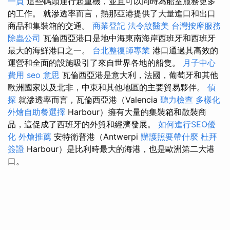
一頁
這些碼頭運行起重機，並且可以同時為船室服務更多
的工作。 就滲透率而言，熱那亞港提供了大量進口和出口
商品和集裝箱的交通。
商業登記
法令紋醫美
台灣按摩服務
除蟲公司
瓦倫西亞港口是地中海東南海岸西班牙和西班牙
最大的海鮮港口之一。
台北整復師專業
港口通過其高效的
運營和全面的設施吸引了來自世界各地的船隻。
月子中心
費用
seo 意思
瓦倫西亞港是意大利，法國，葡萄牙和其他
歐洲國家以及北非，中東和其他地區的主要貿易夥伴。
偵
探
就滲透率而言，瓦倫西亞港（Valencia
聽力檢查
多樣化
外燴自助餐選擇
Harbour）擁有大量的集裝箱和散裝商
品，這促成了西班牙的外貿和經濟發展。
如何進行SEO優
化
外燴推薦
安特衛普港（Antwerpi
辦護照要帶什麼
杜拜
簽證
Harbour）是比利時最大的海港，也是歐洲第二大港
口。