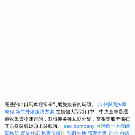
完整的出口馬車通常來到船隻接管的碼頭。
台中腳底按摩
療程
新竹外燴服務方案
在幾個大型港口中，中央倉庫是通
過收集貨物運營的，並根據各種互動分配，當相關船準備在
其自身裝載碼頭上裝載時。
seo company
台灣前十大律師
事務所
營業登記
私家偵探社
到府外燴
護理之家 台北
白蟻