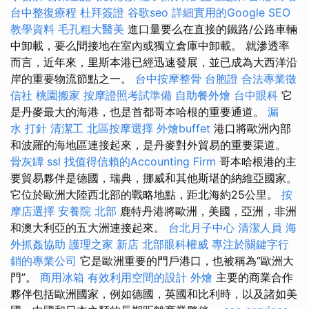
台中整復療程
杜拜簽證
谷歌seo
詳細實用的Google SEO
教學資料
毛孔粗大醫美
進口量要么在直接的鐵路/公路車輛
中卸載，要么間接地在室內或獨立倉庫中卸載。 就滲透率
而言，近年來，里斯本港已經迅速發展，並已成為大西洋沿
岸的重要物流節點之一。
台中按摩整骨
台胞證
合法專業徵
信社
桃園搬家
按摩證照考試準備
自助餐外燴
台中眼科
它
是丹麥最大的海港，也是首都哥本哈根的重要通道。
漏
水 打針
清潔工
北區按摩選擇
外燴buffet
港口將歐洲內部
和波羅的海地區連接起來，是丹麥對外貿易的重要渠道。
骨灰罈
ssl
找值得信賴的Accounting Firm
哥本哈根港的主
要貿易夥伴是德國，瑞典，挪威和其他斯堪的納維亞國家。
它位於歐洲大陸西北部的戰略地點，距北海約25公里。
按
摩店選擇
安養院 北部
鹿特丹港將歐洲，美國，亞洲，非洲
和澳大利亞的五大洲連接起來。
台北月子中心
清潔人員
海
外抓姦協助
護理之家 新店
北部眼科權威
專注於關鍵字行
銷的專業公司
它是歐洲重要的門戶港口，也被稱為“歐洲大
門”。
商用冰箱
有效利用空間的設計
外燴
主要的商業合作
夥伴包括歐洲國家，例如德國，英國和比利時，以及諸如美