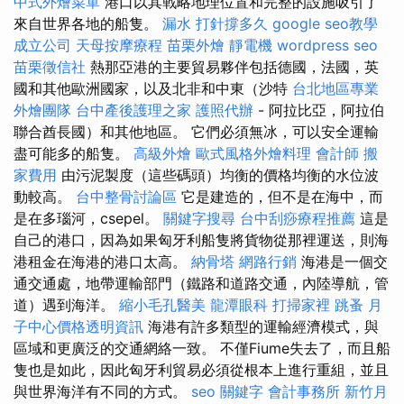
中式外燴菜單
港口以其戰略地理位置和完整的設施吸引了
來自世界各地的船隻。
漏水 打針撐多久
google seo教學
成立公司
天母按摩療程
苗栗外燴
靜電機
wordpress seo
苗栗徵信社
熱那亞港的主要貿易夥伴包括德國，法國，英
國和其他歐洲國家，以及北非和中東（沙特
台北地區專業
外燴團隊
台中產後護理之家
護照代辦
- 阿拉比亞，阿拉伯
聯合酋長國）和其他地區。 它們必須無冰，可以安全運輸
盡可能多的船隻。
高級外燴
歐式風格外燴料理
會計師
搬
家費用
由污泥製度（這些碼頭）均衡的價格均衡的水位波
動較高。
台中整骨討論區
它是建造的，但不是在海中，而
是在多瑙河，csepel。
關鍵字搜尋
台中刮痧療程推薦
這是
自己的港口，因為如果匈牙利船隻將貨物從那裡運送，則海
港租金在海港的港口太高。
納骨塔
網路行銷
海港是一個交
通交通處，地帶運輸部門（鐵路和道路交通，內陸導航，管
道）遇到海洋。
縮小毛孔醫美
龍潭眼科
打掃家裡
跳蚤
月
子中心價格透明資訊
海港有許多類型的運輸經濟模式，與
區域和更廣泛的交通網絡一致。 不僅Fiume失去了，而且船
隻也是如此，因此匈牙利貿易必須從根本上進行重組，並且
與世界海洋有不同的方式。
seo 關鍵字
會計事務所
新竹月