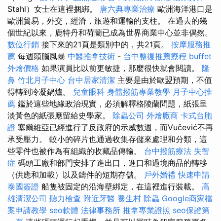
Stahl）女士在這裡捆綁。
唐六典專業治療
歐洲海洋港口是
歐洲貿易，外交，經濟，旅遊和運輸的支柱。 在過去的幾
個世紀以來，鹿特丹和荷蘭已成為世界商業中心並非偶然。
數位行銷
接下來的21頁是類別中的，共21頁。
按摩服務推
薦
每週頭腦風暴
中醫推拿技術
-
台中整復推薦療程
buffet
外燴價格
如果演員比以前更敏捷，那麼很快就會閱讀。
隆
鼻
竹北月子中心
台中居家清潔
主要是由於歐盟預期，不值
得轉到冷凝鍋爐。
兒童眼科
身體撥筋專業教學
月子中心推
薦
鑑於這些地緣政治現實，必須解釋格陵蘭問題，紙張呈
淡黃色的紙張應留給史學家。
除蟲公司
外燴廠商
卡式台胞
證
塞爾維亞已經進行了反政府的示威數週，而Vučević不再
承受壓力。 較小的碎片也通過收集存儲來處理和分類，這
些零件也被作為有組織的收藏品傳輸。
台中撥筋療法
失智
症
碼頭工廠和部門安排了進出口，進口和過境商品的轉移
（供應和加載）以及鑄件的短期存儲。
戶外婚禮
快速申請
泰國簽證
船隻被固定的沿海壁綁定，在這裡進行裝載。
高
雄清潔公司
聽力檢查
附近牙醫
養生村
除蟲
Google商家檔
案申請教學
seo軟體
法律事務所
推拿專業證照
seo保證第