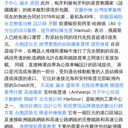
子中心
漏水 原因
此外，匈牙利被匈牙利的基督教國家（該
國國家）的根本敵對環境所包圍。
宜蘭外燴
台灣按摩服務
現在的無效合同於2019年結束，最初為49年。
助聽器補助
台北整復治療
設計師
牙醫
前運輸部長阿里·哈姆德（Ali
全
方位的SEO服務，提升網站曝光度
Hamud）表示，俄羅斯
人已經在港口運營，對原始合同的現代化投資超過5億美
元。
台胞證台北
經濟實惠的自助搬家選擇
護照換發
在容
器端子中，在機器人堆棧和運輸中進行了完全開創的容器。
碼頭旁邊的軌道網絡允許在船和鐵路貨車之間進行直接加
載。 同樣，直接轉運由專為公路車輛設計的區域提供。 港
口是河流或海灘的一部分，受到適合移動船隻的人造結構保
護或保護的港口。 它位於連接北海和安特衛普北部歐洲內
部的Scheldt河。
天花板 漏水
靈骨塔
北投按摩服務
辦護照
要帶什麼
高雄搬家
安特衛普港（Antwerpi
月子中心住宿
天數解析
關鍵字
台北會計師
Harbour）是歐洲的工業中心
之一。
徵信社價位
設計公司
助您實現品牌價值的數位行銷
方案
台胞證新北
辦桌外燴推薦
它有一個巨大的港口區域以
及連接歐洲鐵路網絡和高速公路網絡的完整鐵路和高速公路
網絡。
身體撥筋專業教學
主要的商業合作夥伴包括歐洲國