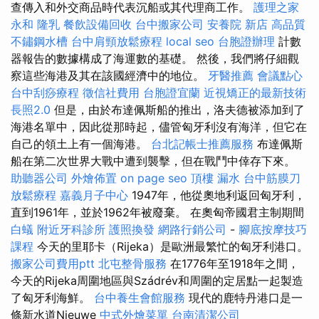
查傳入和外交商品時代表沉船或其代理商工作。
護理之家
永和
隆乳
餐飲設備回收
台中搬家公司
安養院 新店
高品質
不鏽鋼水槽
台中肩頸放鬆療程
local seo
台胞證辦理
計數
器報告的數據構成了海運數的基礎。 然後，我們將仔細觀
察這些海港及其在該國經濟中的地位。
牙醫推薦
會議點心
台中刮痧療程
徵信社費用
台胞證宜蘭
近視矯正的最新技術
長照2.0
但是，由於布達佩斯船的推出，洛夫德被添加到了
海港名單中，因此從那時起，儘管匈牙利沒有海洋，但它在
自己的領土上有一個海港。
台北記帳士推薦服務
布達佩斯
船在第二次世界大戰中遭到襲擊，但在戰鬥中倖存下來。
助聽器公司
外燴佈置
on page seo
頂樓 漏水
台中筋膜刀
放鬆療程
嘉義月子中心
1947年，他從奧地利返回匈牙利，
直到1961年，並於1962年被廢棄。 在奧匈帝國君主制期間
白蟻
附近牙科診所
護照換發
網路行銷公司
-
腳底按摩技巧
課程
今天的里耶卡（Rijeka）是歐洲最繁忙的匈牙利港口。
搬家公司費用ptt
北屯整骨服務
在1776年至1918年之間，
今天的Rijeka周圍地區與Szádrév和周圍的定居點一起製造
了匈牙利海鮮。
台中養生會館服務
現代的鹿特丹港口是一
條新水道Nieuwe
中式外燴菜單
台南清潔公司