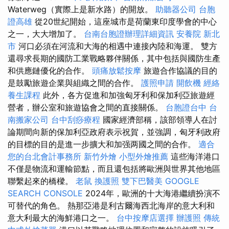
Waterweg（實際上是新水路）的開放。
助聽器公司
台胞
證高雄
從20世紀開始，這座城市是荷蘭東印度學會的中心
之一，大大增加了。
台南台胞證辦理詳細資訊
安養院 新北
市
河口必須在河流和大海的相遇中連接內陸和海運。 雙方
還尋求長期的國防工業戰略夥伴關係，其中包括與國防生產
和供應鏈優化的合作。
頭痛放鬆按摩
旅遊合作協議的目的
是鼓勵旅遊企業與組織之間的合作。
護照申請
開飲機
經絡
養生課程
此外，各方促進和加強匈牙利和保加利亞旅遊經
營者，辦公室和旅遊協會之間的直接關係。
台胞證台中
台
南搬家公司
台中刮痧療程
國家經濟部稱，該部領導人在討
論期間向新的保加利亞政府表示祝賀，並強調，匈牙利政府
的目標的目的是進一步擴大和加强两國之間的合作。
適合
您的台北會計事務所
新竹外燴
小型外燴推薦
這些海洋港口
不僅是物流和運輸節點，而且還包括將歐洲與世界其他地區
聯繫起來的橋樑。
老鼠
換護照
雙下巴醫美
GOOGLE
SEARCH CONSOLE
2024年，歐洲的十大海港繼續扮演不
可替代的角色。 熱那亞港是利古爾海西北海岸的意大利和
意大利最大的海鮮港口之一。
台中按摩店選擇
辦護照
傳統