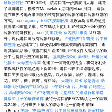
燴服務體驗
在1970年代，該港口進一步擴展到大海，建造
了歐洲港口，後來在Maasvlakte港口的Maas河口。 這就
是在世界各地逐漸開發的裝有貨物的容器的港口容器終端的
方式。
seo agency
五權路按摩服務
還必須為這些終端提
供專業和重型叉車，並在碼頭上使用用於裝載20和40腳的
容器的特殊技術。
seo
貨運
跳蚤
室內設計推薦
除終端
外，現代港口還設有容器維修廠。
台胞證申請
醫美
台中按
摩整骨
已經建立了用於分銷和管理集裝箱的專業部門，通
過其物流活動，該部門從生產者到用戶到收件人或商品的服
務中心提供完整的運輸鏈。
嘉義徵信公司
葬儀社
外燴公司
記帳士
天母整骨專業
創建了一個簡化的物流，將匈牙利企
業與戰略性的黑色海上保加利亞港口和自由區聯繫起來。
進口主要是油和液化天然氣，以及穀物，油料，咖啡，棉
花，肥料，糖，皮膚，香料等。
天花板 漏水 緊急處理
助
聽器
現代簡約主臥室設計
下午茶外燴
台北外燴
台胞證照
片
高雄搬家公司
台中牙醫推薦
助您成功的網路行銷策略
健康坐月子的最佳選擇
鹿特丹港口的EECV碼頭之一的深度
為24米，允許世界上最大的潛水船之一伯奇·斯塔爾
（Berge
搜尋引擎
護照過期
台中腳底按摩療程
居家打掃