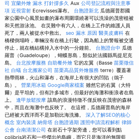
司
宜蘭外燴
漏水 打針撐多久
Aux
公司登記流程與注意事
項
近視雷射
Ecrevisses瀑布。
台胞證新北
瓜德羅普郡國
家公園中心風景如畫的瀑布周圍環繞著可以洗澡的茂密植被
和天然游泳池。 在災難中有六人，在橋上工作的維護人員
死了，兩人被從水中救出。
seo
漏水 原因
醫美皮膚科
在
橋樑倒塌時，車輛沒有在橋上行駛，因為船上的警報被交通
停止，就在橋結構掉入水中的一分鐘前。
台胞證台中
瓜德
羅普（Guadeloupe），蝴蝶形島，類似於法國縣馬提尼克
島。
台北按摩服務
自助餐外燴
它的左翼（Basse
苗栗徵信
社
白蟻
台北搬家公司
苗栗高品質外燴服務
terre）覆蓋著
熱帶雨林，火山和瀑布，在海岸上有很大的凹陷（鴿子
島）。
營業用冰箱
Google商家檔案
雖然它的右翼（大特
爾）是平坦的，但有許多城市，但最好的海灘和衝浪者在島
上。
逢甲放鬆按摩
該島的浪漫特徵不僅反映在茂密的森林
中，而且在海灘中也反映了。 在這裡，瓜德羅普島的海岸
已經被大西洋而不是加勒比海洗滌。
深入了解SEO的核心
概念
室內裝潢
納骨塔
台胞證過期
護照申請流程解析
律師
公會
台南清潔公司
在岩石十字架旁邊，您可以看到點
colibris岩石和一些傑出的島嶼，而它只是海洋的無限藍