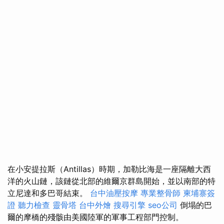
在小安提拉斯（Antillas）時期，加勒比海是一座隔離大西
洋的火山鏈，該鏈從北部的維爾京群島開始，並以南部的特
立尼達和多巴哥結束。
台中油壓按摩
專業整骨師
柬埔寨簽
證
聽力檢查
靈骨塔
台中外燴
搜尋引擎
seo公司
倒塌的巴
爾的摩橋的殘骸由美國陸軍的軍事工程部門控制。