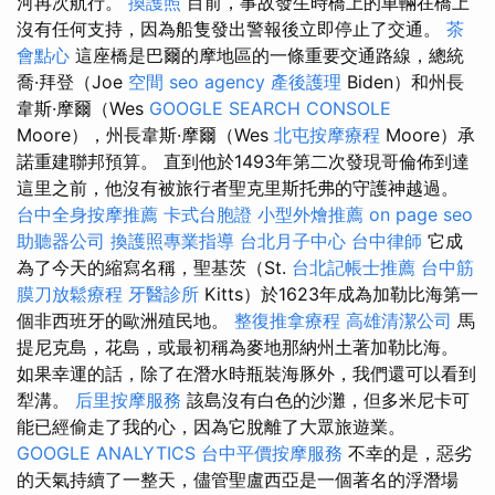
河再次航行。
換護照
目前，事故發生時橋上的車輛在橋上
沒有任何支持，因為船隻發出警報後立即停止了交通。
茶
會點心
這座橋是巴爾的摩地區的一條重要交通路線，總統
喬·拜登（Joe
空間
seo agency
產後護理
Biden）和州長
韋斯·摩爾（Wes
GOOGLE SEARCH CONSOLE
Moore），州長韋斯·摩爾（Wes
北屯按摩療程
Moore）承
諾重建聯邦預算。 直到他於1493年第二次發現哥倫佈到達
這里之前，他沒有被旅行者聖克里斯托弗的守護神越過。
台中全身按摩推薦
卡式台胞證
小型外燴推薦
on page seo
助聽器公司
換護照專業指導
台北月子中心
台中律師
它成
為了今天的縮寫名稱，聖基茨（St.
台北記帳士推薦
台中筋
膜刀放鬆療程
牙醫診所
Kitts）於1623年成為加勒比海第一
個非西班牙的歐洲殖民地。
整復推拿療程
高雄清潔公司
馬
提尼克島，花島，或最初稱為麥地那納州土著加勒比海。
如果幸運的話，除了在潛水時瓶裝海豚外，我們還可以看到
犁溝。
后里按摩服務
該島沒有白色的沙灘，但多米尼卡可
能已經偷走了我的心，因為它脫離了大眾旅遊業。
GOOGLE ANALYTICS
台中平價按摩服務
不幸的是，惡劣
的天氣持續了一整天，儘管聖盧西亞是一個著名的浮潛場