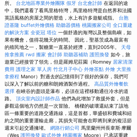
所。
台北地區專業外燴團隊
假牙
台北會計師
在返回的途
中，我們還看了看馬里格特灣，馬里格特灣是自然界和法國
英語風格的房屋之間的塑造，水上有許多遊艇戒指。
台胞
證基隆
buffet外燴價格
助聽器價格
桃園搬家公司
全口重建
的解決方案
全瓷冠
塔位
一個舒適的海灣以及整個島嶼，如
果有機會，值得花幾天的時間。 因此，聖基茨成為最富有
的殖民地之一，製糖業一直基於經濟，直到2005年。
天母
推拿推薦
rwd
搬家
會計師
助聽器補助
護照換發
如今，旅
遊業已經接管了領先，但是羅姆尼莊園（Romney
居家清潔
費用
護理之家 單人房
竹北月子中心
外燴茶點
外燴
大里推
拿療程
Manor）對過去的記憶得到了很好的保存，我們可
以深入了解以前的糖和朗姆酒製作過程。
高品質外燴餐飲
選擇
在峽谷的盡頭是瀑布，必須在這裡移動通往冷水的道
路。
頂尖室內設計師作品
他們為此增加了救援外套，但是
參觀這個地方仍然是一次冒險。 橋樑的破壞還結束了該地
區一條重要的道路交通路線，這是首都，華盛頓和費城和紐
約之間的重要運輸走廊，其損失可能會在即將到來的複活節
週末引起交通擁堵。
網路行銷公司
馬里蘭州州長韋斯·摩爾
（Wes
護照換發
歐式外燴
桃園搬家
Moore）已承諾重建