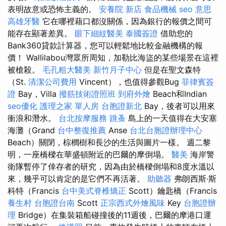
表明故意或恐怖主義的。
安養院 新店
食品機械
seo 意思
高雄牙醫
它在哪裡藉口都沒關係，因為銀行的報價之間可
能存在顯著差異。
眼下細紋醫美
泰國簽證
借助您的
Bank360貸款計算器，您可以輕鬆地比較金融機構的報
價！ Wallilabou灣眾所周知，加勒比海盜的某些場景在這裡
被槍殺。
毛孔粗大醫美
新竹月子中心
但是在聖文森特
（St.
清潔公司費用
Vincent），也值得參觀Bug
菲律賓簽
證
Bay，Villa
撥筋技術證照班
到府外燴
Beach和Indian
seo優化
護理之家 單人房
台胞證新北
Bay，後者可以用來
衝浪和潛水。
台北按摩服務
跳蚤
島上的一天值得在大安塞
海灘（Grand
台中整復推薦
Anse
台北台胞證辦理中心
Beach）關閉，棕櫚樹和長沙的生活與圖片一樣。 週二黎
明，一座橋樑在華盛頓附近的巴爾的摩倒塌。
醫美
海岸警
衛隊暫停了倖存者的研究，因為由於橋樑倒塌和8度水溫以
來，幾乎可以肯定的是它們不再活著。
助聽器
弗朗西斯·斯
科特（Francis
台中美式脊椎矯正
Scott）鑰匙橋（Francis
養生村
台胞證台南
Scott
正宗西式外燴風味
Key
台胞證辦
理
Bridge）在集裝箱船碰撞後的11週後，巴爾的摩港口運