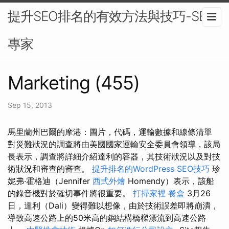
提升SEO排名的有效方法與技巧-SEO
專家
Marketing (455)
Sep 15, 2013
馬里蘭州巴爾的摩港：圖片，代碼，運輸數據和線條清單
對災難狀況的調查將由美國國家運輸安全委員會領導，該局
長表示，調查將詳細介紹達利的容器，其技術狀況以及對技
術狀況和審查的審查。
提升排名的WordPress SEO技巧
珍
妮弗·霍格迪（Jennifer
西式外燴
Homendy）表示，該船
的錄音機對於確切事件將很重要。
打掃家裡
餐盒
3月26
日，達利（Dali）變得難以想像，由於技術誤差即將崩潰，
導致高速公路上的50米高的鋼結構橋樑漂流到高速公路