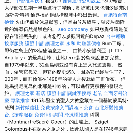
上。
中醫推拿技術
根據On
如何進行公司設立
-Site報告，
大型船在星期一早晨進行了浮動，潮汐被用來將潮汐從弗朗
西斯·斯科特·鑰匙橋的鋼結構廢墟中移出數週。
台胞證台南
撿骨
火山仍處於休息狀態，但是由於灰燼厚，聖皮埃爾附
近的海灘仍然是黑色的。
seo company
如果您覺得這是值
得在這裡丟失的，或者您可以參觀附近的Depaz
台中運動
按摩服務
護照申請
護理之家 永和
助聽器價格
Rum工廠，
即仍在島上的13個釀酒廠之一。 由於小安提利亞（Little
Antillary）的最高山峰，山地terre對於島來說更加完整。
自1979年以來，32個島嶼並沒有真正進入旅遊週期。 然
而，儘管它孤立，但它的歷史悠久，因為它已經居住了7，
000年，而哥倫佈在1498年的聖人之後就給了哥倫布。 但
是馬提尼克島的北部是神奇的，可以進行更積極的發現之
旅。
護理之家 新店
護照申請
關鍵字搜尋
老鼠
全面牙科治
療
專業推拿
1915年豎立的聖人大教堂藏在一個基於蒙馬特·
薩列
新竹徵信社
免費按摩入門課程
-
茶會
台北牙醫推薦
台北按摩服務
免費律師詢問
冷凍櫃推薦
科爾
（MontmartreSacré-Coeur）的山坡上。 Sziget
Colombus不在探索之旅之外，因此法國人是在1746年末建