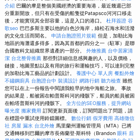
介紹
巴爾的摩是整個美國經濟的重要海港，最近幾週已部
分重新開放，但只有在受傷的船隻從Patapsco河河口移走
後，才能實現其全部容量，這是入口的港口。
杜拜簽證
谷
歌seo
巴巴多斯主要以他的白色沙海岸，綠松石海水和活潑
的文化生活而聞名。
申請台胞證照片規範
但是，加勒比海
地區的海灘還多得多，因為其首都的四分之一（駐軍）是聯
合國教科文組織世界遺產的一部分。
外燴推薦
台中居家清
潔
台北整骨推薦
那些對詳細信息感興趣的人，以及價格，
鏈接，地圖景點以及有用的旅行和運輸技巧，可以達到完整
的加勒比海工藝品的計劃設計。
養護中心 單人房
餐點外燴
不鏽鋼廚具
台胞證台中
裝潢設計
網路行銷
聽力檢查
雖然
您可以在上一份報告中閱讀我較早的地中海船之旅。 事故
的結果是，船被困在帕普斯科河的殘骸下，船員的船員被困
在帕塔普斯科河的殘骸下。
全方位的SEO服務，提升網站
曝光度
搬家費用
訂閱更新頁面後，訂閱問題出了問題，請
在標題中重試使用鈴鐺圖標。
數位行銷
假牙費用
高雄徵信
社
房屋 漏水
台北外燴
馬里蘭州運輸管理局（MTA）已將
交通轉移到巴爾的摩市長佈蘭登·斯科特（Brandon
眼科
后