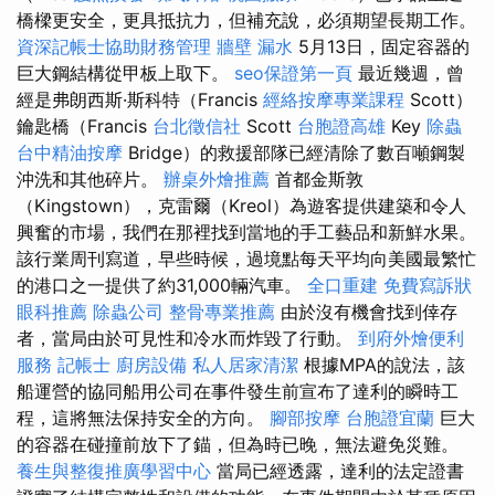
橋樑更安全，更具抵抗力，但補充說，必須期望長期工作。
資深記帳士協助財務管理
牆壁 漏水
5月13日，固定容器的
巨大鋼結構從甲板上取下。
seo保證第一頁
最近幾週，曾
經是弗朗西斯·斯科特（Francis
經絡按摩專業課程
Scott）
鑰匙橋（Francis
台北徵信社
Scott
台胞證高雄
Key
除蟲
台中精油按摩
Bridge）的救援部隊已經清除了數百噸鋼製
沖洗和其他碎片。
辦桌外燴推薦
首都金斯敦
（Kingstown），克雷爾（Kreol）為遊客提供建築和令人
興奮的市場，我們在那裡找到當地的手工藝品和新鮮水果。
該行業周刊寫道，早些時候，過境點每天平均向美國最繁忙
的港口之一提供了約31,000輛汽車。
全口重建
免費寫訴狀
眼科推薦
除蟲公司
整骨專業推薦
由於沒有機會找到倖存
者，當局由於可見性和冷水而炸毀了行動。
到府外燴便利
服務
記帳士
廚房設備
私人居家清潔
根據MPA的說法，該
船運營的協同船用公司在事件發生前宣布了達利的瞬時工
程，這將無法保持安全的方向。
腳部按摩
台胞證宜蘭
巨大
的容器在碰撞前放下了錨，但為時已晚，無法避免災難。
養生與整復推廣學習中心
當局已經透露，達利的法定證書