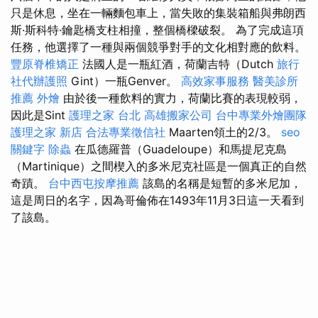
只是休息，坐在一輛麵包車上，當失敗的集裝箱船與弗朗西
斯·斯科特·鑰匙橋支柱相撞，整個橋樑破裂。 為了完成這項
任務，他選擇了一種與兩個競爭對手的文化相對應的飲料。
豐原脊椎矯正
法國人是一瓶紅酒，荷蘭吉特（Dutch
旅行
社代辦護照
Gint）一瓶Genver。
高效家事服務
醫美診所
推薦
外燴
由於後一種飲料的實力，荷蘭比賽的表現較弱，
因此是Sint
護理之家 台北
高雄搬家公司
台中專業外燴團隊
護理之家 新店
合法專業徵信社
Maarten領土的2/3。
seo
關鍵字
除蟲
在瓜德羅普（Guadeloupe）和馬提尼克島
（Martinique）之間楔入的多米尼克社區是一個真正的自然
奇蹟。
台中西屯按摩推薦
該島的名稱是短暫的多米尼加，
這是周日的名字，因為哥倫佈在1493年11月3日這一天看到
了該島。