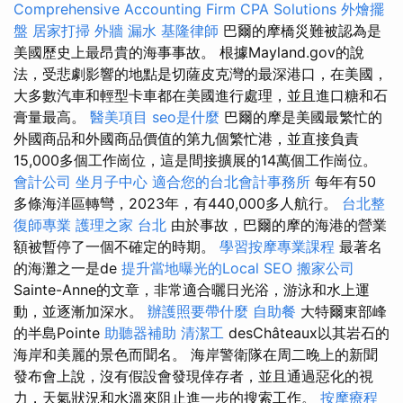
Comprehensive Accounting Firm CPA Solutions
外燴擺
盤
居家打掃
外牆 漏水
基隆律師
巴爾的摩橋災難被認為是
美國歷史上最昂貴的海事事故。 根據Mayland.gov的說
法，受悲劇影響的地點是切薩皮克灣的最深港口，在美國，
大多數汽車和輕型卡車都在美國進行處理，並且進口糖和石
膏量最高。
醫美項目
seo是什麼
巴爾的摩是美國最繁忙的
外國商品和外國商品價值的第九個繁忙港，並直接負責
15,000多個工作崗位，這是間接擴展的14萬個工作崗位。
會計公司
坐月子中心
適合您的台北會計事務所
每年有50
多條海洋區轉彎，2023年，有440,000多人航行。
台北整
復師專業
護理之家 台北
由於事故，巴爾的摩的海港的營業
額被暫停了一個不確定的時期。
學習按摩專業課程
最著名
的海灘之一是de
提升當地曝光的Local SEO
搬家公司
Sainte-Anne的文章，非常適合曬日光浴，游泳和水上運
動，並逐漸加深水。
辦護照要帶什麼
自助餐
大特爾東部峰
的半島Pointe
助聽器補助
清潔工
desChâteaux以其岩石的
海岸和美麗的景色而聞名。 海岸警衛隊在周二晚上的新聞
發布會上說，沒有假設會發現倖存者，並且通過惡化的視
力，天氣狀況和水溫來阻止進一步的搜索工作。
按摩療程