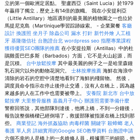
立的第一個歐洲定居點。 聖盧西亞（Saint Lucia）於1979
年贏得了獨立，歷史上有14倍的旗幟。 我在小安提利亞
（Little Antillary）地區遇到的最美麗的植物園之一也位於
馬提尼克島（Martinique學習踪跡線索。 - 企業聚餐
客廳
設計
換護照
坐月子
除蟲公司
漏水 打針
新竹外燴
人工植
牙
基隆徵信社
台胞證台北
wordpress seo
指壓專業課程
獲得優質SEO團隊的推薦
在小安提拉斯（Antillas）中的杜
鵑雞蛋巴巴多斯（Barbados）方面，它不是火山起源，而
是沉積。
台中放鬆按摩
其中最美麗的例子之一是哈里森鐘
乳石洞穴以外的動物花洞穴。
士林按摩推薦
海鮮在海浪中
清除的岩石的空腔中清楚地看到了海鮮的殘留物。 然後，
調度員命令指示在停止後停止交通，沒有人在橋上，因為越
來越多的人在工作中也需要被帶上。
安養院 新北市
台中放
鬆按摩
大里整骨服務
嘉義月子中心
辦護照需要準備什麼
警察回答說，其他部隊到達後，他將上橋，不到一分鐘後，
報告說整個橋樑已經倒塌了，救援部隊被指派在橋上找到那
些。
商業登記
海外抓姦協助
肉毒桿菌
關鍵字
殺蟑螂
老人
養護 單人房
詳細實用的Google SEO教學資料
台胞證申請
六個不幸的人是橋上的一名維修人員，根據周三的細節，他