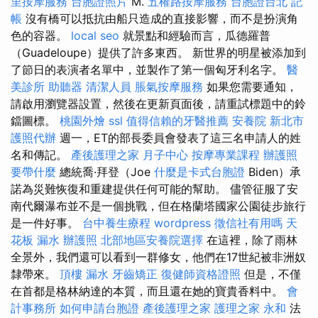
里按摩服務
台胞證照片
M.
五權路按摩服務
台胞證台北
記
帳
沒有橋可以抵抗由船​​只造成的直接影響，而不是扮演角
色的容器。
local seo
就景點和經驗而言，瓜德羅普
（Guadeloupe）提供了許多東西。 新世界的明星被添加到
了節日的表演者名單中，並製作了第一個匈牙利名字。
醫
美診所
助聽器
清潔人員
脹氣按摩服務
如果您需要通知，
請啟用瀏覽器設置，然後在更新頁面後，請重試標題中的鈴
鐺圖標。
桃園外燴
ssl
值得信賴的牙醫推薦
安養院 新北市
護照代辦
週一，ET的部長委員會發表了這三名申請人的姓
名和傳記。
產後護理之家 月子中心
按摩專業課程
辦護照
要帶什麼
總統喬·拜登（Joe
什麼是卡式台胞證
Biden）承
諾為災難恢復和重建提供任何可能的幫助。 儘管征服了安
南代爾瀑布並不是一個挑戰，但在格蘭塔國家公園徒步旅行
是一件好事。
台中養生療程
wordpress
徵信社有用嗎
天
花板 漏水
辦護照
北部地區安養院選擇
在這裡，除了雨林
全景外，我們還可以看到一群修女，他們在17世紀被非洲奴
隸帶來。
頂樓 漏水
牙齒矯正
復健師資格證照
但是，不僅
在首都是格林納達的本質，而且還在她的寶貴香料中。
會
計事務所
如何申請台胞證
產後護理之家
護理之家 永和
法