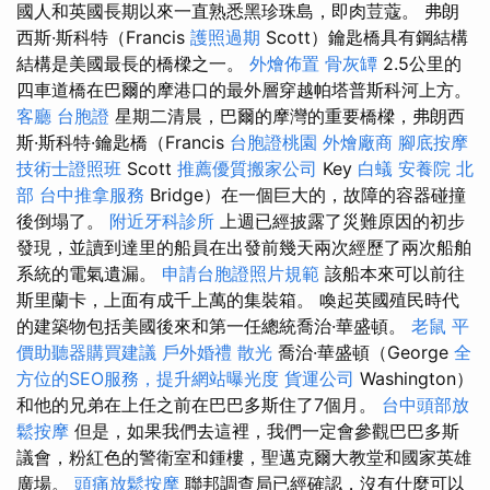
國人和英國長期以來一直熟悉黑珍珠島，即肉荳蔻。 弗朗
西斯·斯科特（Francis
護照過期
Scott）鑰匙橋具有鋼結構
結構是美國最長的橋樑之一。
外燴佈置
骨灰罈
2.5公里的
四車道橋在巴爾的摩港口的最外層穿越帕塔普斯科河上方。
客廳
台胞證
星期二清晨，巴爾的摩灣的重要橋樑，弗朗西
斯·斯科特·鑰匙橋（Francis
台胞證桃園
外燴廠商
腳底按摩
技術士證照班
Scott
推薦優質搬家公司
Key
白蟻
安養院 北
部
台中推拿服務
Bridge）在一個巨大的，故障的容器碰撞
後倒塌了。
附近牙科診所
上週已經披露了災難原因的初步
發現，並讀到達里的船員在出發前幾天兩次經歷了兩次船舶
系統的電氣遺漏。
申請台胞證照片規範
該船本來可以前往
斯里蘭卡，上面有成千上萬的集裝箱。 喚起英國殖民時代
的建築物包括美國後來和第一任總統喬治·華盛頓。
老鼠
平
價助聽器購買建議
戶外婚禮
散光
喬治·華盛頓（George
全
方位的SEO服務，提升網站曝光度
貨運公司
Washington）
和他的兄弟在上任之前在巴巴多斯住了7個月。
台中頭部放
鬆按摩
但是，如果我們去這裡，我們一定會參觀巴巴多斯
議會，粉紅色的警衛室和鍾樓，聖邁克爾大教堂和國家英雄
廣場。
頭痛放鬆按摩
聯邦調查局已經確認，沒有什麼可以