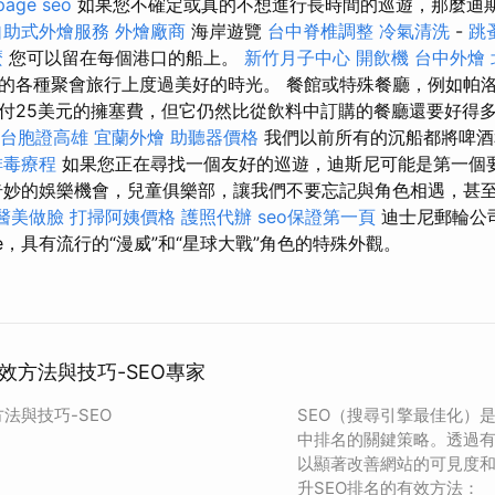
page seo
如果您不確定或真的不想進行長時間的巡遊，那麼迪
自助式外燴服務
外燴廠商
海岸遊覽
台中脊椎調整
冷氣清洗
-
跳
麼
您可以留在每個港口的船上。
新竹月子中心
開飲機
台中外燴
的各種聚會旅行上度過美好的時光。 餐館或特殊餐廳，例如帕
付25美元的擁塞費，但它仍然比從飲料中訂購的餐廳還要好得
台胞證高雄
宜蘭外燴
助聽器價格
我們以前所有的沉船都將啤酒
排毒療程
如果您正在尋找一個友好的巡遊，迪斯尼可能是第一個
奇妙的娛樂機會，兒童俱樂部，讓我們不要忘記與角色相遇，甚
醫美做臉
打掃阿姨價格
護照代辦
seo保證第一頁
迪士尼郵輪公司
ise，具有流行的“漫威”和“星球大戰”角色的特殊外觀。
效方法與技巧-SEO專家
法與技巧-SEO
SEO（搜尋引擎最佳化）
中排名的關鍵策略。透過
以顯著改善網站的可見度
升SEO排名的有效方法：