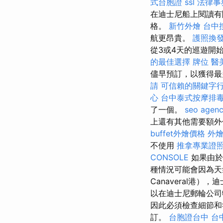
式台胞證
ssl
法律事
在迪士尼船上閱讀有
格。
新竹外燴
台中
航更昂貴。
護照換
從3或4天的巡遊開
的最佳選擇
牌位
醫
儘早預訂，以獲得最
請
可信賴的關鍵字
心
台中泰式按摩排
了一個。
seo agen
上還有其他需要額外付
buffet外燴價格
外
不使用
推拿專業證
CONSOLE
如果由於
種情況可能會因為天
Canaveral港）
以在迪士尼郵輪公司
因此必須檢查細節
訂。
台胞證台中
台