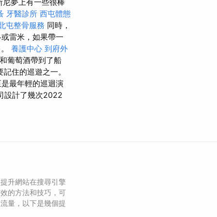
斯尼夢上有一些很棒
蚤
牙醫診所
西屯體態
北屯整骨服務
同時，
洛或雷米，如果帶一
多。
養護中心
到府外
和葡萄酒帶到了船
要記住的巡遊之一。
至是最年輕的巡迴演
設計了幾次2022
是提升網站在搜尋引擎
有效的方法和技巧，可
和流量，以下是幾個提