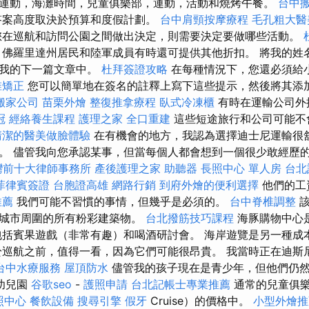
運動，海灘時間，兒童俱樂部，運動，活動和燒烤午餐。
台中
答案高度取決於預算和度假計劃。
台中肩頸按摩療程
毛孔粗大醫
在巡航和訪問公園之間做出決定，則需要決定要做哪些活動。
佛羅里達州居民和陸軍成員有時還可提供其他折扣。 將我的姓
在我的下一篇文章中。
杜拜簽證攻略
在每種情況下，您還必須給
椎矯正
您可以簡單地在簽名的註釋上寫下這些提示，然後將其添
搬家公司
苗栗外燴
整復推拿療程
臥式冷凍櫃
有時在運輸公司外
冠
經絡養生課程
護理之家
全口重建
這些短途旅行和公司可能不
清潔的醫美做臉體驗
在有機會的地方，我認為選擇迪士尼運輸很
。 儘管我向您承認某事，但當每個人都會想到一個很少敢經歷
灣前十大律師事務所
產後護理之家
助聽器
長照中心 單人房
台北
菲律賓簽證
台胞證高雄
網路行銷
到府外燴的便利選擇
他們的工
推薦
我們可能不習慣的事情，但幾乎是必須的。
台中脊椎調整
在城市周圍的所有粉彩建築物。
台北撥筋技巧課程
海豚購物中心
包括賓果遊戲（非常有趣）和喝酒研討會。 海岸遊覽是另一種成
於巡航之前，值得一看，因為它們可能很昂貴。 我當時正在迪斯
台中水療服務
屋頂防水
儘管我的孩子現在是青少年，但他們仍
幼兒園
谷歌seo
-
護照申請
台北記帳士專業推薦
通常的兒童俱樂
照中心
餐飲設備
搜尋引擎
假牙
Cruise）的價格中。
小型外燴推