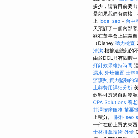
多少，請看目前要
是如果我們有價格，
上
local seo
-
台中
天預訂了一個內部
歡在董事會上結識
（Disney
聽力檢查
C
清潔
根據這艘船的不
由於DCL只有四艘
打針效果維持時間
這
漏水
外燴佈置
士林
辦護照
實力堅強的S
土葬費用詳細分析
美
飲料可透過自助餐
CPA Solutions
養老
井澤按摩服務
苗栗
上積分。
眼科
seo s
一件在船上買的東西。 
士林推拿技術
外燴