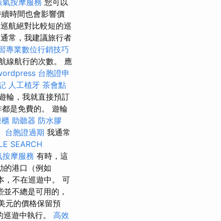
脹氣按摩服務
您可以
持續時間也會影響價
巡航絕對比較短的巡
摩
通常，我建議旅行者
習專業數位行銷技巧
航線航行的次數。 應
wordpress
台胞證申
記
人工植牙
茶會點
遊輪，我就直接預訂
都是免費的。 遊輪
凍櫃
助聽器
防水膠
。
台胞證過期
我通常
LE SEARCH
氣按摩服務
有時，這
動的港口（例如
本，不在巡遊中。 可
些並不總是可用的，
0美元的價格保留預
的巡遊中執行。
高效