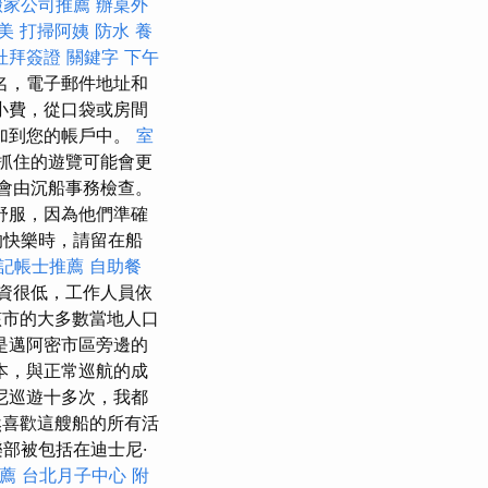
搬家公司推薦
辦桌外
美
打掃阿姨
防水
養
杜拜簽證
關鍵字
下午
名，電子郵件地址和
小費，從口袋或房間
加到您的帳戶中。
室
抓住的遊覽可能會更
會由沉船事務檢查。
舒服，因為他們準確
的快樂時，請留在船
記帳士推薦
自助餐
資很低，工作人員依
該市的大多數當地人口
是邁阿密市區旁邊的
本，與正常巡航的成
尼巡遊十多次，我都
然喜歡這艘船的所有活
部被包括在迪士尼·
薦
台北月子中心
附