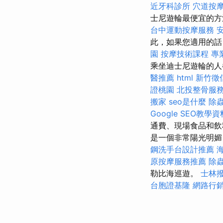
近牙科診所
穴道按
士尼遊輪最便宜的方
台中運動按摩服務
此，如果您適用的
園
按摩技術課程
專
乘坐迪士尼遊輪的人
醫推薦
html
新竹徵
證桃園
北投整骨服
搬家
seo是什麼
除
Google SEO教學資
通費、現場食品和
是一個非常陽光明媚
鋼洗手台設計推薦
原按摩服務推薦
除
勒比海巡遊。
士林
台胞證基隆
網路行