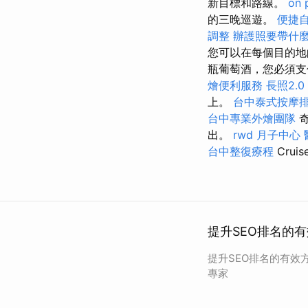
新目標和路線。
on 
的三晚巡遊。
便捷
調整
辦護照要帶什
您可以在每個目的地
瓶葡萄酒，您必須支
燴便利服務
長照2.0
上。
台中泰式按摩
台中專業外燴團隊
出。
rwd
月子中心
台中整復療程
Cru
提升SEO排名的有
提升SEO排名的有效方
專家