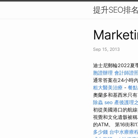
提升SEO排
Marketi
Sep 15, 2013
迪士尼郵輪2022
胞證辦理
會計師證
通常答案在24小時
粗大醫美治療
-
餐點
奧蘭多和基西米只有
除蟲
seo
產後護理之
初從美國港口的航線
視覺和文化遺骸被稱
的ATM。 第16街
多少錢
台中水療療