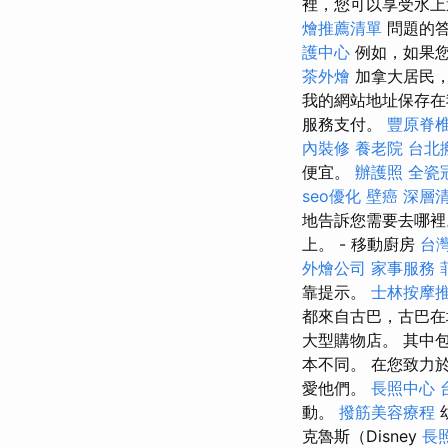
裡，您可以享受水上
燴推薦清單
問題的
護中心
例如，如果您
茶外燴
加拿大居民，
我的網站地址保存
服務支付。
豐原脊
內裝修
養老院
台北
便宜。
辦護照
全瓷
seo優化
壁癌
深層
地告訴您需要去哪裡
上。 - 移動廚房
台
外燴公司
家事服務
靠提示。
士林按摩
都來自古巴，古巴
大型購物店。 其中
本不同。 在您致力
愛他們。
長照中心
動。
撥筋美容療程
克魯斯（Disney
長