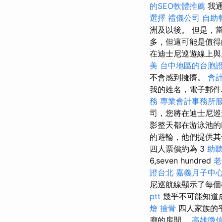
的SEO軟體推薦
我通
選擇
禮儀公司
自助
洲及以後。 但是，
多，但這可能是值得
在迪士尼巡遊線上與
美
台中地區的台胞
不會感到擁擠。
會
我的姓名，電子郵件
務
專業會計事務所
司，您將在迪士尼巡
影整天都在游泳池的F
的遊輪，他們提供其
四人票價約為 3
助
6,seven hundred
老
證台北
嘉義月子中
尼巡航線顯示了每
ptt
幾乎不可能知道
燴
撿骨
四人家族的平
廊的房間。
高雄徵