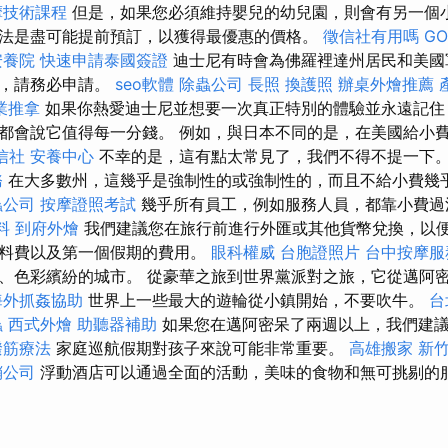
摩技術課程
但是，如果您必須維持嬰兒的幼兒園，則會有另一個小
法是盡可能提前預訂，以獲得最優惠的價格。
徵信社有用嗎
GO
安養院
快速申請泰國簽證
迪士尼有時會為佛羅裡達州居民和美國
話，請務必申請。
seo軟體
除蟲公司
長照
換護照
辦桌外燴推薦
業推拿
如果你熱愛迪士尼並想要一次真正特別的體驗並永遠記住
都會說它值得每一分錢。 例如，與日本不同的是，在美國給小
信社
安養中心
不幸的是，這有點太常見了，我們不得不提一下
務
在大多數州，這幾乎是強制性的或強制性的，而且不給小費幾
蟲公司
按摩證照考試
幾乎所有員工，例如服務人員，都靠小費
料
到府外燴
我們建議您在旅行前進行外匯或其他貨幣兌換，以
飲料費以及第一個假期的費用。
眼科權威
台胞證照片
台中按摩服
、色彩繽紛的城市。 從豪華之旅到世界黨派對之旅，它從邁阿
海外抓姦協助
世界上一些最大的遊輪從小鎮開始，不要吹牛。
台
蟲
西式外燴
助聽器補助
如果您在邁阿密呆了兩週以上，我們建議
撥筋療法
家庭巡航假期對孩子來說可能非常重要。
高雄搬家
新
銷公司
浮動酒店可以通過全面的活動，美味的食物和無可挑剔的