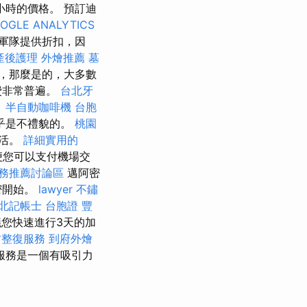
時的價格。 預訂迪
OGLE ANALYTICS
軍隊提供折扣，因
產後護理
外燴推薦
墓
，那麼是的，大多數
費非常普遍。
台北牙
。
半自動咖啡機
台胞
乎是不禮貌的。
桃園
過活。
詳細實用的
便您可以支付機場交
務推薦討論區
邁阿密
密開始。
lawyer
不鏽
北記帳士
台胞證
豐
您快速進行3天的加
竹整復服務
到府外燴
服務是一個有吸引力