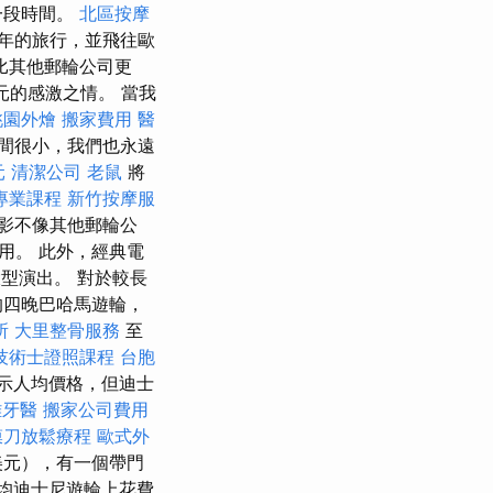
一段時間。
北區按摩
1年的旅行，並飛往歐
比其他郵輪公司更
元的感激之情。 當我
桃園外燴
搬家費用
醫
間很小，我們也永遠
元
清潔公司
老鼠
將
專業課程
新竹按摩服
影不像其他郵輪公
用。 此外，經典電
大型演出。 對於較長
的四晚巴哈馬遊輪，
所
大里整骨服務
至
技術士證照課程
台胞
示人均價格，但迪士
雄牙醫
搬家公司費用
膜刀放鬆療程
歐式外
美元），有一個帶門
均迪士尼遊輪上花費