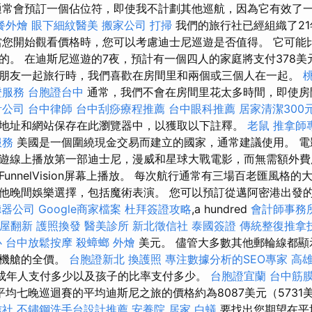
常會預訂一個佔位符，即使我不計劃其他巡航，因為它有效了
餐外燴
眼下細紋醫美
搬家公司
打掃
我們的旅行社已經組織了2
當您開始觀看價格時，您可以考慮迪士尼巡遊是否值得。 它可能
的。 在迪斯尼巡遊的7夜，預計有一個四人的家庭將支付378美
朋友一起旅行時，我們喜歡在房間里和兩個或三個人在一起。
證服務
台胞證台中
通常，我們不會在房間里花太多時間，即使房
計公司
台中律師
台中刮痧療程推薦
台中眼科推薦
居家清潔300
地址和網站保存在此瀏覽器中，以獲取以下註釋。
老鼠
推拿師
服務
美國是一個圍繞現金交易而建立的國家，通常建議使用。 電
遊線上播放第一部迪士尼，漫威和星球大戰電影，而無需額外費
unnelVision屏幕上播放。 每次航行通常有三場百老匯風格的
他晚間娛樂選擇，包括魔術表演。 您可以預訂從邁阿密港出發
聽器公司
Google商家檔案
杜拜簽證攻略
,a hundred
會計師事務
屋翻新
護照換發
醫美診所
新北徵信社
泰國簽證
傳統整復推拿
心
台中放鬆按摩
殺蟑螂
外燴
美元。 儘管大多數其他郵輪線都顯
個機艙的全價。
台胞證新北
換護照
專注數據分析的SEO專家
高
成年人支付多少以及孩子的比率支付多少。
台胞證宜蘭
台中筋
均七晚巡迴賽的平均迪斯尼之旅的價格約為8087美元（5731
信社
不鏽鋼洗手台設計推薦
安養院
居家
白蟻
要找出您期望在平