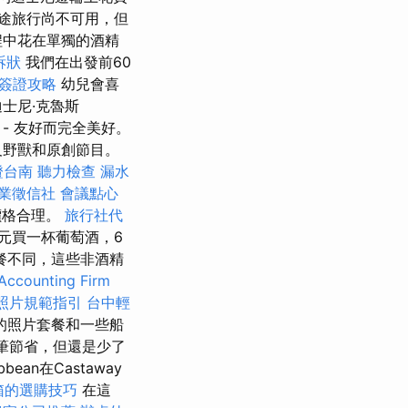
途旅行尚不可用，但
程中花在單獨的酒精
訴狀
我們在出發前60
簽證攻略
幼兒會喜
士尼·克魯斯
- 友好而完全美好。
及野獸和原創節目。
證台南
聽力檢查
漏水
業徵信社
會議點心
價格合理。
旅行社代
元買一杯葡萄酒，6
餐不同，這些非酒精
Accounting Firm
照片規範指引
台中輕
的照片套餐和一些船
筆節省，但還是少了
bbean在Castaway
箱的選購技巧
在這