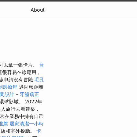
About
都可以拿一張卡片。
台
這很容易在線應用，
該申請沒有冒險
毛孔
刮痧療程
邁阿密距離
間設計
-
牙齒矯正
球影城。 2022年
多人旅行去看建築，
通常在業務中擁有自己
推薦
居家清潔一小時
商店和室外餐廳。
卡