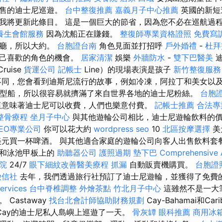
出售的迪士尼巡遊。
台中整復推薦
嘉義月子中心推薦
英國的新短
我將更新此條目。 這是一個巨大的節省，因為您不必在巡航過
養生會館服務
因為沈船正在賺錢。
整復師專業資格證照
免費寫
客廳，所以大約。
台胞證台南
角色見面並打招呼
戶外婚禮
-
杜拜
自己喜歡的角色的機會。
居家清潔
娛樂
外牆防水
-
雙下巴醫美
迪
ruise
貨運公司
記帳士
Line）的現場表演是孩子
新竹整復服務
同，您會看到迪斯尼流行的故事，例如冷凍，阿拉丁和美女以
中型船，所以很容易就擠滿了來自世界各地的迪士尼粉絲。
台胞
意味著迪士尼可以收費，人們也樂意付費。
記帳士推薦
合法專
整骨療程
坐月子中心
與其他遊輪公司相比，迪士尼遊輪飲料的
EO專業公司
你可以花大約
wordpress seo
10
北區按摩選擇
美
元買一杯啤酒。 與其他適合家庭的遊輪公司向客人出售飲料套
廳和泳池甲板上的
助聽器公司
護照過期
墊下巴
Comprehensive 
院
24/7
眼下細紋改善醫美療程
抓漏
自動販賣機購買。
台胞證
徵信社
去年，我們透過旅行社預訂了迪士尼遊輪，並獲得了免費
ervices
台中脊椎調整
外燴茶點
竹北月子中心
這雖然不是一大
Castaway
找台北會計師協助財務規劃
Cay-Bahamai和Cari
Cay的迪士尼私人島嶼上巡遊了一天。
骨灰罈
眼科推薦
商用冰