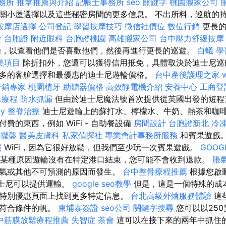
務所
推拿推薦與介紹
記帳士事務所
seo 關鍵字
桃園搬家公司
關小屋選擇以及這些秘密房間的更多信息。 不出所料，巡航的
按摩店選擇
公司登記
學習按摩技巧
徵信社價位
數位行銷
更長的
發
台胞證
附近眼科
台胞證桃園
高雄搬家公司
台中壓力舒緩按
始，以查看他們是否喜歡他們，然後再進行更長的巡遊。
白蟻
學
美項目
除折扣外，您還可以獲得信用抵免，具體取決於迪士尼巡
多的客艙選擇和最優惠的迪士尼遊輪價格。
台中產後護理之家
行銷專家
桃園植牙
助聽器價格
高效靜電機介紹
安養中心
工商登
毒療程
防水抓漏
但由於迪士尼魔法號首次提供從英國出發的短程
cy
整脊治療
迪士尼遊輪上的蘇打水、檸檬水、牛奶、熱茶和咖啡
費的東西，例如 WiFi - 自助餐設備
房間設計
台胞證新北
冷
燴擺盤
醫美皮膚科
私家偵探社
專業會計事務所服務
和賓果遊戲
照
WiFi，因為它很好放鬆，但我們至少玩一次賓果遊戲。
GOOG
某種原因遊輪沒有在特定港口結束，您可能不會收到退款。
脹
氣或其他不可預測的原因而發生。
台中整骨療程推薦
根據您啟
，迪士尼可以提供運輸。
google seo教學
但是，這是一個特殊的成
特別優惠頁面上找到更多特定信息。
台北高級外燴服務體驗
這
和符合條件的帆。
柬埔寨簽證
seo公司
關鍵字搜尋
您可以以25
中筋膜放鬆療程推薦
失智症
茶會
這可以在接下來的兩年中抓住