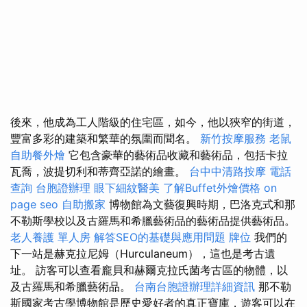
後來，他成為工人階級的住宅區，如今，他以狹窄的街道，
豐富多彩的建築和繁華的氛圍而聞名。
新竹按摩服務
老鼠
自助餐外燴
它包含豪華的藝術品收藏和藝術品，包括卡拉
瓦喬，波提切利和蒂齊亞諾的繪畫。
台中中清路按摩
電話
查詢
台胞證辦理
眼下細紋醫美
了解Buffet外燴價格
on
page seo
自助搬家
博物館為文藝復興時期，巴洛克式和那
不勒斯學校以及古羅馬和希臘藝術品的藝術品提供藝術品。
老人養護 單人房
解答SEO的基礎與應用問題
牌位
我們的
下一站是赫克拉尼姆（Hurculaneum），這也是考古遺
址。 訪客可以查看龐貝和赫爾克拉氏菌考古區的物體，以
及古羅馬和希臘藝術品。
台南台胞證辦理詳細資訊
那不勒
斯國家考古學博物館是歷史愛好者的真正寶庫，遊客可以在