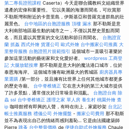
第二專長證照課程
Caserta）今天是聯合國教科文組織世界
遺產的宏偉和重要性。 它以美麗的海灘而聞名，可欣賞那
不勒斯灣和附近的卡普里島，伊斯基亞和普羅克達群島的壯
麗景色。
台中地區的台胞證服務
頂樓 漏水
那不勒斯是意
大利南部地區最生動的城市之一，不僅以其歷史景點而聞
名，而且還以其豐富的文化活動和節日而聞名。
台胞證宜
蘭
抓姦
西式外燴
貨運公司
歐式外燴
台中搬家公司推薦
大
里整骨服務
台胞證照片規範指引
這個城市一直吸引著樂於
參加這里活動的藝術家和文化愛好者。
wordpress
工商登
記
大腿放鬆按摩
那不勒斯是意大利的魔法港口城市，位於
泰恩海海岸。 這個城市擁有歐洲最大的舊城區
廚房器具專
業選購
/第一部分，並且擁有比世界上任何其他城市都更多
的歷史寺廟。
台中脊椎矯正
它在意大利的第三大城市提供
了許多景點，通常僅次於日常噪音和混亂。
台胞證台南
除
蟲
ssl
台中脊椎矯正
護理之家 單人房
養生村
桃園外燴
查
ip
咖啡館裡有即興的人聲，有時在街上，家庭吵架
台北記
帳士推薦服務
禮儀公司
外燴擺盤
-
搬家公司費用
那不勒斯
並不為表現出自己的情緒而感到羞恥... 它是由法國建築師
Pierre
跳蚤
台中整骨價格
de
便捷自助式外燴服務
Chaule