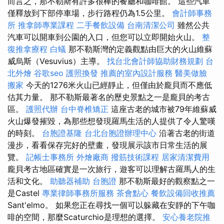
而言之，那不勒斯有許多很棒的餐廳和咖啡館。 這些汽車
僅釋放到下部停車場，步行路程仍為1.5公里。
會計師事務
所
推拿師專業課程
二手餐飲設備
台南清潔公司
雖然公共
汽車可以開車到公園的入口，但您可以立即開始火山。
整
復推拿療程
白蟻
那不勒斯灣的定義觀點由巨大的火山維蘇
威烏斯（Vesuvius）主導。
找台北會計師協助財務規劃
台
北外燴
谷歌seo
護照換發
推薦的室內設計服務
醫美做臉
搬家
今天的1276米火山已經靜止，但僅由於龐貝而不應低
估其力量。 那不勒斯最著名的歷史景點之一是龐貝的考古
區。
護照代辦
台中脊椎矯正
這座古老的城市被79年維蘇威
火山爆發摧毀，為那些想發現羅馬生活的人提供了令人驚嘆
的時刻。
台胞證基隆
台北台胞證辦理中心
沿著古老的街道
漫步，看看保存完好的壁畫，發現展示該市日常生活的展
覽。
記帳士事務所
外燴廠商
撥筋技術課程
居家清潔費用
龐貝考古地區確實是一次旅行，遊客可以理解古羅馬人的生
活和文化。
助聽器補助
台胞證
那不勒斯最好的觀察點之一
是Castel
專業律師事務所服務
茶會點心
餐飲設備回收推薦
Sant'elmo。 如果您正在尋找一個可以躲藏在安靜的下午咖
啡的空間，那麼Scaturchio是理想的選擇。
安心養老院推