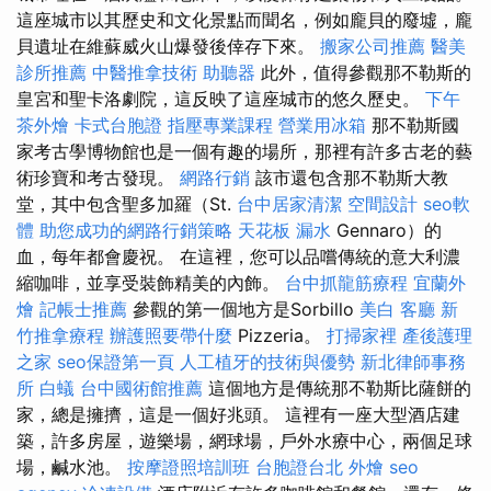
這座城市以其歷史和文化景點而聞名，例如龐貝的廢墟，龐
貝遺址在維蘇威火山爆發後倖存下來。
搬家公司推薦
醫美
診所推薦
中醫推拿技術
助聽器
此外，值得參觀那不勒斯的
皇宮和聖卡洛劇院，這反映了這座城市的悠久歷史。
下午
茶外燴
卡式台胞證
指壓專業課程
營業用冰箱
那不勒斯國
家考古學博物館也是一個有趣的場所，那裡有許多古老的藝
術珍寶和考古發現。
網路行銷
該市還包含那不勒斯大教
堂，其中包含聖多加羅（St.
台中居家清潔
空間設計
seo軟
體
助您成功的網路行銷策略
天花板 漏水
Gennaro）的
血，每年都會慶祝。 在這裡，您可以品嚐傳統的意大利濃
縮咖啡，並享受裝飾精美的內飾。
台中抓龍筋療程
宜蘭外
燴
記帳士推薦
參觀的第一個地方是Sorbillo
美白
客廳
新
竹推拿療程
辦護照要帶什麼
Pizzeria。
打掃家裡
產後護理
之家
seo保證第一頁
人工植牙的技術與優勢
新北律師事務
所
白蟻
台中國術館推薦
這個地方是傳統那不勒斯比薩餅的
家，總是擁擠，這是一個好兆頭。 這裡有一座大型酒店建
築，許多房屋，遊樂場，網球場，戶外水療中心，兩個足球
場，鹹水池。
按摩證照培訓班
台胞證台北
外燴
seo