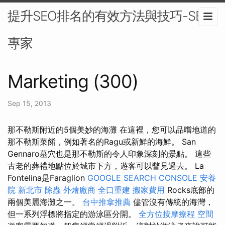
提升SEO排名的有效方法與技巧-SEO
專家
Marketing (300)
Sep 15, 2013
那不勒斯附近的5個美妙的海灘 在這裡，您可以品嚐地道的
那不勒斯菜餚，例如著名的Ragu或新鮮的海鮮。 San
Gennaro墓穴也是那不勒斯的令人印​​象深刻的景點。 這些
古老的葬禮地點位於城市下方，遊客可以瞥見過去。 La
Fontelina是Faraglion
GOOGLE SEARCH CONSOLE
安養
院 新北市
除蟲
外燴廠商
全口重建
搬家費用
Rocks底部的
兩個美麗海灘之一。
台中推拿推薦
儘管沒有傳統的海灣，
但一系列浮標將指定的游泳區分開。
全方位按摩療程
空間