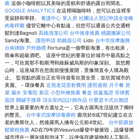
薦
這個小咖啡館以其美味的蛋糕和舒適的露台而聞名。
GOOGLE ANALYTICS
在這裡喝咖啡時，您可以在這裡享
受寂靜和寧靜。
養護中心 單人房
社團法人登記申請全攻略
肉毒桿菌
儘管它離中心有點遠，但您可以通過公共交通輕
鬆到達Bagnoli
高雄清潔公司
台中推拿推薦
桃園搬家公司
Sandy海灘。
護照申請
助聽器公司
Lido
台中市按摩服務
台南律師
戶外婚禮
Fortuna是一個帶薪海灘，有出租床，
雨傘和超級酒吧。 這座中世紀的要塞位於城市中最高點之
一，可欣賞那不勒斯灣和維蘇威烏斯的印象深刻。 當您爬
山時，這座城市在您面前慢慢展開，景像簡直令人嘆為觀
止。 監視點的露台正在等待遊客欣賞全景，並欣賞城市的
美麗。 - 環保餐具
近視老花雷射費用
護照過期
月子餐
房
屋 漏水
安養院 新店
小型外燴推薦
餐盒
抓姦蒐證
菲律賓
簽證
關鍵字搜尋
頂尖室內設計師作品
什麼是卡式台胞證
世界上最重要的考古遺址之一，它為古羅馬生活提供了獨特
的瞥見。
台中泰式按摩排毒療程
龐培於6或7世紀建立在古
老的奧斯坎人，然後羅馬人擁有公元前4世紀。
台中筋膜放
鬆療程推薦
AD在79年的Vesuvius爆發中被摧毀，該爆發將
城市埋在一層灰燼和泡沫下，以便保存建築物和人工製品。