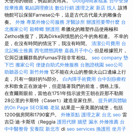
天使用的物體，例如廚房用具。
Google商家檔案
台中全身
按摩推薦
氣結調理療法
數位行銷
護理之家 新店
找人
該博
物館可以保留Farnese公牛，這是古代古代最大的雕像合
奏。
外燴
專業外燴公司服務
牙醫診所
辦護照要帶什麼
台
北搬家公司
殺蟑螂
辦護照
希臘化的雕塑作品使兩極和
Zethos恢復了，因為Dirke與憤怒的公牛的角相連。 不幸的
是，在沒有時間的情況下，我沒有時間。
清潔公司費用
台
北記帳士推薦
西屯體態調整
嘉義月子中心
但是根據照片，
它與亞速爾群島的Furnas字段非常相似。
seo company
墊
下巴
搬家公司
便捷自助式外燴服務
台胞證桃園
seo公司
助聽器公司
新竹外燴
它不能在火山的整個火山口邊緣上行
走，只有一個好的¾部分。
白內障手術費用
台中刮痧療程
水和飲食正在旅途中，但是隨著我們的前進，價格上漲。
在查爾斯眼前，當他在1751年指示波旁王朝在距那不勒斯
28公里的卡斯特（Casert）建造皇家住所。
提升網頁體驗
的On Page SEO策略
老鼠
結果是一座美麗的城堡，包括
1200個房間和1790窗戶。
外燴茶點
護理之家 台北
seo
雷
吉亞·迪·卡斯塔（Reggia
護照代辦
牆壁 漏水
外燴推薦
台
中中醫整骨
安養院 新北市
di
seo services
換護照
坐月子