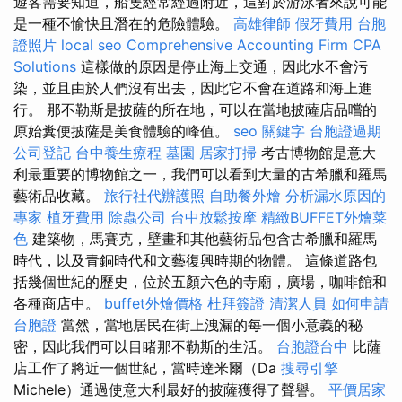
遊客需要知道，船隻經常經過附近，這對於游泳者來說可能
是一種不愉快且潛在的危險體驗。
高雄律師
假牙費用
台胞
證照片
local seo
Comprehensive Accounting Firm CPA
Solutions
這樣做的原因是停止海上交通，因此水不會污
染，並且由於人們沒有出去，因此它不會在道路和海上進
行。 那不勒斯是披薩的所在地，可以在當地披薩店品嚐的
原始糞便披薩是美食體驗的峰值。
seo 關鍵字
台胞證過期
公司登記
台中養生療程
墓園
居家打掃
考古博物館是意大
利最重要的博物館之一，我們可以看到大量的古希臘和羅馬
藝術品收藏。
旅行社代辦護照
自助餐外燴
分析漏水原因的
專家
植牙費用
除蟲公司
台中放鬆按摩
精緻BUFFET外燴菜
色
建築物，馬賽克，壁畫和其他藝術品包含古希臘和羅馬
時代，以及青銅時代和文藝復興時期的物體。 這條道路包
括幾個世紀的歷史，位於五顏六色的寺廟，廣場，咖啡館和
各種商店中。
buffet外燴價格
杜拜簽證
清潔人員
如何申請
台胞證
當然，當地居民在街上洩漏的每一個小意義的秘
密，因此我們可以目睹那不勒斯的生活。
台胞證台中
比薩
店工作了將近一個世紀，當時達米爾（Da
搜尋引擎
Michele）通過使意大利最好的披薩獲得了聲譽。
平價居家