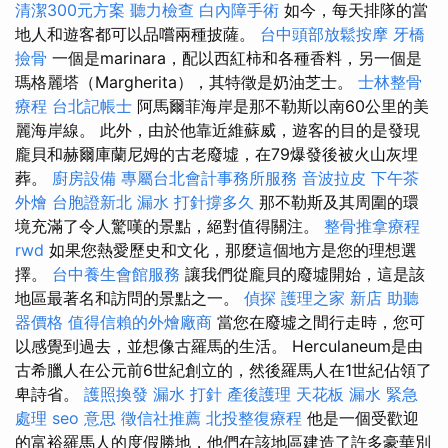
清潔300元方案
聽力檢查
白內障手術
如今，每天排隊的當
地人和遊客都可以品嚐兩種披薩。
台中頭部放鬆按摩
牙橋
撿骨
一個是marinara，配以西紅柿和各種香料，另一個是
瑪格麗塔（Margherita），其特徵是奶油芝士。
士林整骨
療程
台北記帳士
阿馬爾菲海岸是那不勒斯以南60公里的美
麗海岸線。 此外，由於他靠近維蘇威，遊客的目的是發現
龐貝和赫爾庫蘭尼姆的古老廢墟，在79爆發後被火山灰埋
葬。
廚房設備
專屬台北會計事務所服務
音波拉皮
下午茶
外燴
台胞證新北
漏水 打針撐多久
那不勒斯及其周圍的環
境充滿了令人驚嘆的景點，絕對值得關注。
整骨推拿療程
rwd
如果您熱愛歷史和文化，那麼這個地方是您的理想選
擇。
台中養生會館服務
讓我們從龐貝的廢墟開始，這是該
地區最著名和訪問的景點之一。
偵探
護理之家 新店
助聽
器價格
值得信賴的外燴廠商
當您在廢墟之間行走時，您可
以感覺到過去，並想像古羅馬的生活。 Herculaneum是由
古希臘人在公元前6世紀創立的，然後羅馬人在1世紀佔領了
卑詩省。
護照換發
漏水 打針
產後護理
天花板 漏水 緊急
處理
seo 意思
徵信社推薦
北投整復療程
他是一個受歡迎
的富裕羅馬人的度假勝地，他們在該地區建造了許多豪華別