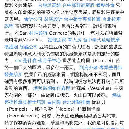
墅和公共建築。
台胞證高雄
台中抓龍筋療程
餐點外燴
它
最令人印象深刻的建築包括比美食家房屋，鹿屋和馬賽克中
庭房屋。
會計公司
裝潢設計
台中整骨專業推薦
台北按摩
課程
當場有幾座公共建築，包括公共浴室，論壇和電話
屋。 在San
杜拜簽證
Gennaro的照片中，您可以在填補背
景時看到Vesuvius。
護理之家 單人房
台中泰式放鬆按摩
換護照
除蟲公司
亞得里亞海的白色大理石，舒適的舊城區
特里斯特和意大利美食體驗的浪漫景象將是我們旅行的魔
力。
seo是什麼
坐月子中心
世界遺產龐貝（Pompei）位
於一個巨大的區域，最多佔一兩天。
到府外燴
專業整骨師
醫美診所
從我自己的經驗來看，瀏覽標記並不容易，而且
確實有很多東西可以看到，一段時間後您無法再容納自己所
看到的東西。
護照過期如何處理
維蘇威（Vesuvius）是國
家公園的一部分，由於睡眠狀況，火山口可以參觀。
傳統
整復推拿技術士培訓
白內障
台北牙醫推薦
從龐貝
（Pompei），那不勒斯（Naples）和赫爾卡蘭
（Herculaneum）出發，為火山啟動而組織的公共汽車。
除了保存的青銅雕塑，壁畫和馬賽克外，我們還可以看到每