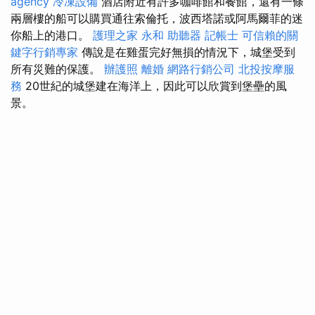
agency
冷凍設備
酒店附近有許多咖啡館和餐館，還有一條
兩層樓的船可以購買通往索倫托，波西塔諾或阿馬爾菲的迷
你船上的港口。
護理之家 永和
助聽器
記帳士
可信賴的關
鍵字行銷專家
傳說是在雞蛋完好無損的情況下，城堡受到
所有災難的保護。
辦護照
離婚
網路行銷公司
北投按摩服
務
20世紀的城堡建在海洋上，因此可以欣賞到堡壘的風
景。