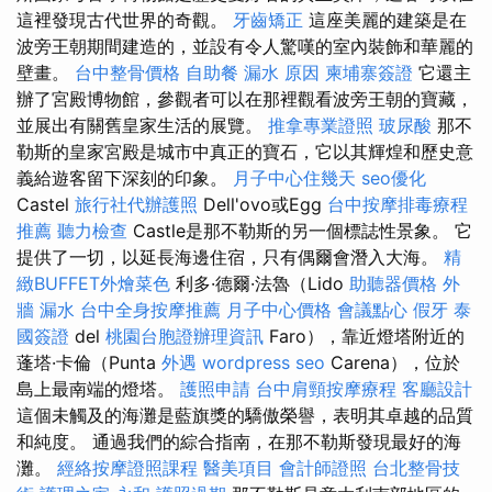
這裡發現古代世界的奇觀。
牙齒矯正
這座美麗的建築是在
波旁王朝期間建造的，並設有令人驚嘆的室內裝飾和華麗的
壁畫。
台中整骨價格
自助餐
漏水 原因
柬埔寨簽證
它還主
辦了宮殿博物館，參觀者可以在那裡觀看波旁王朝的寶藏，
並展出有關舊皇家生活的展覽。
推拿專業證照
玻尿酸
那不
勒斯的皇家宮殿是城市中真正的寶石，它以其輝煌和歷史意
義給遊客留下深刻的印象。
月子中心住幾天
seo優化
Castel
旅行社代辦護照
Dell'ovo或Egg
台中按摩排毒療程
推薦
聽力檢查
Castle是那不勒斯的另一個標誌性景象。 它
提供了一切，以延長海邊住宿，只有偶爾會潛入大海。
精
緻BUFFET外燴菜色
利多·德爾·法魯（Lido
助聽器價格
外
牆 漏水
台中全身按摩推薦
月子中心價格
會議點心
假牙
泰
國簽證
del
桃園台胞證辦理資訊
Faro），靠近燈塔附近的
蓬塔·卡倫（Punta
外遇
wordpress seo
Carena），位於
島上最南端的燈塔。
護照申請
台中肩頸按摩療程
客廳設計
這個未觸及的海灘是藍旗獎的驕傲榮譽，表明其卓越的品質
和純度。 通過我們的綜合指南，在那不勒斯發現最好的海
灘。
經絡按摩證照課程
醫美項目
會計師證照
台北整骨技