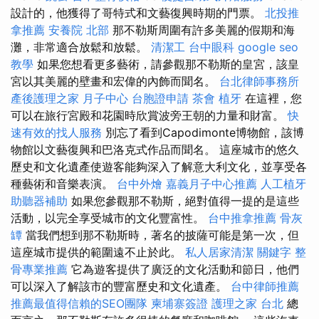
設計的，他獲得了哥特式和文藝復興時期的門票。
北投推
拿推薦
安養院 北部
那不勒斯周圍有許多美麗的假期和海
灘，非常適合放鬆和放鬆。
清潔工
台中眼科
google seo
教學
如果您想看更多藝術，請參觀那不勒斯的皇宮，該皇
宮以其美麗的壁畫和宏偉的內飾而聞名。
台北律師事務所
產後護理之家 月子中心
台胞證申請
茶會
植牙
在這裡，您
可以在旅行宮殿和花園時欣賞波旁王朝的力量和財富。
快
速有效的找人服務
別忘了看到Capodimonte博物館，該博
物館以文藝復興和巴洛克式作品而聞名。 這座城市的悠久
歷史和文化遺產使遊客能夠深入了解意大利文化，並享受各
種藝術和音樂表演。
台中外燴
嘉義月子中心推薦
人工植牙
助聽器補助
如果您參觀那不勒斯，絕對值得一提的是這些
活動，以完全享受城市的文化豐富性。
台中推拿推薦
骨灰
罈
當我們想到那不勒斯時，著名的披薩可能是第一次，但
這座城市提供的範圍遠不止於此。
私人居家清潔
關鍵字
整
骨專業推薦
它為遊客提供了廣泛的文化活動和節日，他們
可以深入了解該市的豐富歷史和文化遺產。
台中律師推薦
推薦最值得信賴的SEO團隊
柬埔寨簽證
護理之家 台北
總