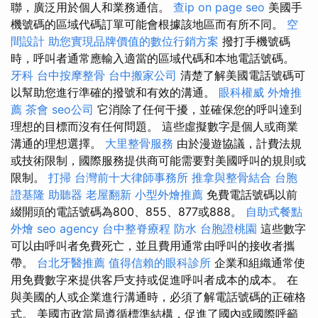
聯，廣泛用於個人和業務通信。
查ip
on page seo
美國手
機號碼的區域代碼訂單可能會根據該地區而有所不同。
空
間設計
助您實現品牌價值的數位行銷方案
撥打手機號碼
時，呼叫者通常應輸入適當的區域代碼和本地電話號碼。
牙科
台中按摩整骨
台中搬家公司
清楚了解美國電話號碼可
以幫助您進行準確的撥號和有效的溝通。
眼科權威
外燴推
薦
茶會
seo公司
它消除了任何干擾，並確保您的呼叫達到
理想的目標而沒有任何問題。 這些虛擬數字是個人或商業
溝通的理想選擇。
大里整骨服務
由於漫遊協議，計費法規
或技術限制，國際服務提供商可能需要對美國呼叫的規則或
限制。
打掃
台灣前十大律師事務所
推拿與整骨結合
台胞
證基隆
助聽器
老屋翻新
小型外燴推薦
免費電話號碼以前
綴開頭的電話號碼為800、855、877或888。
自助式餐點
外燴
seo agency
台中整脊療程
防水
台胞證桃園
這些數字
可以由呼叫者免費死亡，並且費用通常由呼叫的接收者攜
帶。
台北牙醫推薦
值得信賴的眼科診所
企業和組織通常使
用免費數字來提供客戶支持或促進呼叫者成本的成本。 在
與美國的人或企業進行溝通時，必須了解電話號碼的正確格
式。 美國市政當局遵循標準結構，促進了國內或國際呼籲