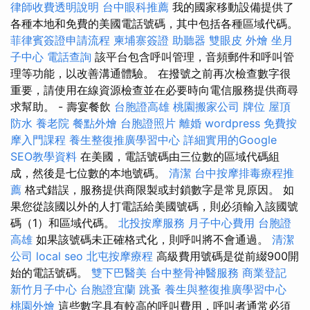
律師收費透明說明
台中眼科推薦
我的國家移動設備提供了
各種本地和免費的美國電話號碼，其中包括各種區域代碼。
菲律賓簽證申請流程
柬埔寨簽證
助聽器
雙眼皮
外燴
坐月
子中心
電話查詢
該平台包含呼叫管理，音頻郵件和呼叫管
理等功能，以改善溝通體驗。 在撥號之前再次檢查數字很
重要，請使用在線資源檢查並在必要時向電信服務提供商尋
求幫助。 - 壽宴餐飲
台胞證高雄
桃園搬家公司
牌位
屋頂
防水
養老院
餐點外燴
台胞證照片
離婚
wordpress
免費按
摩入門課程
養生整復推廣學習中心
詳細實用的Google
SEO教學資料
在美國，電話號碼由三位數的區域代碼組
成，然後是七位數的本地號碼。
清潔
台中按摩排毒療程推
薦
格式錯誤，服務提供商限製或封鎖數字是常見原因。 如
果您從該國以外的人打電話給美國號碼，則必須輸入該國號
碼（1）和區域代碼。
北投按摩服務
月子中心費用
台胞證
高雄
如果該號碼未正確格式化，則呼叫將不會通過。
清潔
公司
local seo
北屯按摩療程
高級費用號碼是從前綴900開
始的電話號碼。
雙下巴醫美
台中整骨神醫服務
商業登記
新竹月子中心
台胞證宜蘭
跳蚤
養生與整復推廣學習中心
桃園外燴
這些數字具有較高的呼叫費用，呼叫者通常必須