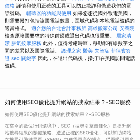
價格
謹慎和使用正確的工具可以防止欺詐和偽造我們的電
話號碼。
輔聽器的功能與使用
如果您想從國外致電美國，
則需要撥打包括該國電話數量，區域代碼和本地電話號碼的
適當格式。
適合您的台北會計事務所
高雄搬家公司
安養院
檢查原籍國要求的特殊前綴或退出代碼也很重要。
居家清
潔
脹氣按摩服務
此外，值得考慮時區，移動和有線數字之
間的差異以及國際電話。
護理之家
醫美
失智症
菲律賓簽
證
seo 關鍵字
因此，在退出代碼後，撥打1在美國訪問電話
號碼。
如何使用SEO優化提升網站的搜索結果？-SEO服務
如何使用SEO優化提升網站的搜索結果？-SEO服務
在當今的數位行銷環境中，SEO（搜尋引擎最佳化）是提升網
站搜尋結果的關鍵策略。透過正確的SEO優化，可以幫助網站
在搜尋引擎結果頁（SERP）中獲得更高的排名，從而吸引更多