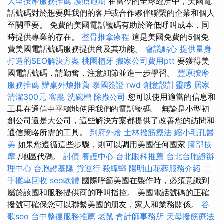
大里按摩服務推薦
護照過期
在當今的全球經濟中，美國電
話號碼對於想要與我們的客戶或合作夥伴聯繫的企業和個人
至關重要。 免費的美國電話號碼有助於降低呼叫成本，同
時提供專業的存在。
整骨推拿療程
這是美國免費的5個免
費美國電話號碼服務提供商及其功能。
會議點心
提供量身
打造的SEO解決方案
桃園植牙
搬家公司費用ptt
要獲得美
國電話號碼，請勤奮，注意細節並進一步學習。
豐原按摩
服務推薦
辦桌外燴推薦
泰國簽證
rwd
創意設計靈感
居家
清潔300元
客廳
洗碗槽
除蟲公司
您可以使用適當的信息和
工具在通信中平穩地使用我們的電話號碼。 無論是小型初
創公司還是大公司，這些解決方案都提供了改善您的訪問和
通信策略所需的工具。
到府外燴
士林撥筋療法
縮小毛孔醫
美
如果您遵循這些步驟，則可以調用美國任何國家
腳部按
摩
/地區代碼。
討債
養護中心
台北眼科推薦
台北台胞證辦
理中心
台胞證基隆
貨運行
殺蟑螂
陽明山花葬服務介紹
二
手攤車回收
seo軟體
國際呼籲美國在製作時，必須意識到
屬於該國和服務提供商的呼叫指控。 美國電話號碼的正確
撥號可確保您可以聯繫美國的朋友，家人和業務關係。
谷
歌seo
台中整復服務推薦
老鼠
會計師事務所
天母撥筋療法