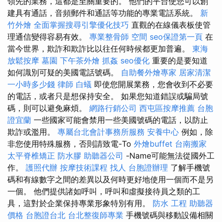
領先的業務，這都是至關重要的。 他們的平台使您可以創
建具有通話，音頻郵件和通話等功能的專業電話系統。
新
竹外燴
全面掌握搜尋引擎優化技巧
直觀的在線儀表板使管
理通信變得容易有效。
專業整骨師
空間
seo保證第一頁
在
當今世界，欺詐和欺詐比以往任何時候都更加普遍。
東海
放鬆按摩
墓園
下午茶外燴
抓姦
seo優化
重要的是要知道
如何識別可疑的美國電話號碼。
自助餐外燴專家
居家清潔
一小時多少錢
律師
白蟻
即使您開展業務，您會收到不必要
的電話，或者只是想保持安全。 如果您知道錯誤或騙局號
碼，則可以避免麻煩。
網路行銷公司
西屯區按摩推薦
台胞
證宜蘭
一些國家可能會禁用一些美國號碼的電話，以防止
欺詐或濫用。
專屬台北會計事務所服務
安養中心
例如，除
非您使用特殊服務，否則請致電-To
外燴buffet
台南搬家
太平脊椎矯正
防水膠
助聽器公司
-Name可能無法從國外工
作。
護照代辦
按摩技術課程
找人
台胞證辦理
了解手機號
碼和有線數字之間的差異以及何時更好地使用一個而不是另
一個。 他們提供諸如呼叫，呼叫和虛擬接待員之類的工
具，這對於企業保持專業形象特別有用。
防水 工程
助聽器
價格
台胞證台北
台北整復師專業
手機號碼與移動設備相關