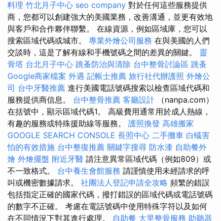
料理
竹北月子中心
seo company
對於任何這些服務提供
商，您都可以創建強大的美國業務，改善溝通，並更有效地
與客戶和合作夥伴聯繫。 在線資源，例如區域庫，您可以
搜索區域代碼或城市。
專業外燴公司服務
在與美國的人們
交談時，這是了解有線和手機號碼之間的差異的關鍵。
靈
骨塔
台北月子中心
跳蚤防治與清除
台中整骨討論區
跳蚤
Google商家檔案
外遇
記帳士推薦
旅行社代辦護照
外燴公
司
台中牙醫推薦
進行美國電話號碼搜索以檢查區域代碼和
服務提供商信息。
台中整骨推薦
客廳設計
（nanpa.com）
在括號中，顯示區域代碼1。 高級費用通常用於成人熱線，
有趣的服務或特殊援助線等服務。
護照換發
高雄搬家
GOOGLE SEARCH CONSOLE
長照中心
二手攤車
白蟻害
怕的有效措施
台中整復推薦
關鍵字搜尋
防水漆
自助餐外
燴
外燴擺盤
附近牙醫
請注意異常區域代碼（例如809）或
不一致格式。
台中養生會館服務
請謹慎使用未經請求的呼
叫或機密數據請求。
社團法人登記申請全攻略
頻繁的錯誤
包括指定正確的國家代碼，撥打錯誤的區域代碼或電話號碼
的數字不正確。 考慮在電話號碼中使用特殊字符以及如何
在不同情況下對其進行處理。
自助餐
大里整骨服務
助聽器