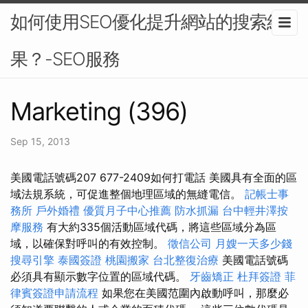
如何使用SEO優化提升網站的搜索結
果？-SEO服務
Marketing (396)
Sep 15, 2013
美國電話號碼207 677-2409如何打電話 美國具有全面的區
域法規系統，可促進整個地理區域的無縫電信。
記帳士事
務所
戶外婚禮
優質月子中心推薦
防水抓漏
台中輕井澤按
摩服務
有大約335個活動區域代碼，將這些區域分為區
域，以確保對呼叫的有效控制。
徵信公司
月嫂一天多少錢
搜尋引擎
泰國簽證
桃園搬家
台北整復治療
美國電話號碼
必須具有顯示數字位置的區域代碼。
牙齒矯正
杜拜簽證
菲
律賓簽證申請流程
如果您在美國范圍內啟動呼叫，那麼必