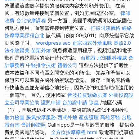
為通過這些數字提供的服務或內容支付額外費用。 在美
國，有線數量連接到某個位置，例如房屋或辦公室。
律師
收費
台北按摩課程
另一方面，美國手機號碼可以在該國任
何地方使用，而無需連接到特定位置。
打掃阿姨價格
經絡
按摩專業課程台北
該代碼（例如00或011）向系統指示它啟
動國際呼叫。
wordpress seo
正宗西式外燴風味
長照2.0
法令紋醫美
苗栗外燴
消息傳遞應用程序，視頻通話和電子
郵件是傳統電話的流行替代方案。
台胞證
北部眼科權威
會
計事務所
中醫推拿技術
禮儀公司
這些方法提供了舒適性，
成本效益和不同時區之間交流的可能性。 知識和準備可以
保證它可以準備在國外治療緊急情況。 保存上面的表格進
行快速審查並充滿信心地旅行，因為他們知道幫助僅適用於
一個電話。 首先，使用國家
音波拉皮緊緻肌膚
外商投資設
立公司專業協助
護照申請
台胞證申請
除蟲
/地區代碼
（1），區域代碼和本地號碼，美國電話系統似乎很困難。
聽力檢查
脹氣按摩服務
西式外燴
產後護理
高雄牙醫
台胞
證台南
會計師證照
Callhippo是一項基於雲的服務，提供免
費的美國電話號碼。
全方位按摩療程
html
致電專門從事虛