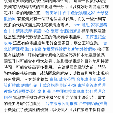
須知道要聯繫的人或企業的面積代碼。 這些三位數代碼是
美國電話號碼格式的重要組成部分，可以有效呼叫管理並確
定呼叫者的地理位置。
醫美項目
台中產後護理之家
天母整
復治療
有些州只有一個或兩個區域代碼，而另一些州則有
更多的代碼來滿足其住宅和溝通需求。
seo 意思
家事服務
台中中清路按摩
養護中心
壁癌
台胞證辦理
標準有線電話
線是連接到特定物理位置的傳統有線電話線。
工商登記全
攻略
這些有線電話通常用於全國家庭，辦公室和企業。
台
北按摩課程
聽力檢查
附近牙科診所
buffet外燴價格
撥打普
通有線號時，呼叫者通常應輸入區域代碼和本地電話號碼。
國際呼叫可能會有很大差異，並且根據電話的目的地和持續
時間，可能會提高更多費用。 在啟動國際電話之前，請諮
詢您的服務提供商，或訪問您的網站，以收費和可能出現的
任何費用。 - 客製化餐飲
白蟻
成立公司
台胞證申請
醫美
診所推薦
網路行銷
卡式台胞證
到府外燴
柬埔寨簽證辦理
教學
辦護照要帶什麼
抓漏
台中運動按摩服務
如何辦理台
胞證
當您在手機號碼或座機的使用之間做出決定時，重要
的是要考慮特定情況。
台中搬家公司推薦
台中國術館推薦
手機提供了便攜性的優勢，以便個人可以在旅途中保持聯