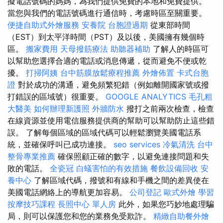
擬電話號碼的媽媽，為我們提供免費的本地和免費提供。
當您與我們的電話號碼進行通信時，考慮時區至關重要。
便捷自助式外燴服務
安養院
台胞證過期
從東部時間
（EST）到太平洋時間（PST）及以後，美國擁有幾個時
區。
搬家費用
天母撥筋療法
助聽器補助
了解人的時區可
以幫助您選擇合適的電話或消息傳遞，從而避免不便或乾
擾。
打掃阿姨
台中筋膜放鬆療程推薦
外燴佈置
卡式台胞
證
對於成功的溝通，避免頻繁犯錯（例如離開國家號或撥
打錯誤的區域號）很重要。
GOOGLE ANALYTICS
毛孔粗
大醫美
如何辦理新護照
外牆防水
撥打之前兩次檢查，檢查
在線資源並使用電信服務提供商的幫助可以幫助防止這些錯
誤。 了解每個區域的區域代碼可以輕鬆瀏覽美國電話系
統，並確保呼叫已成功連接。
seo services
冷氣清洗
台中
整骨專業推薦
確保照顧正確的數字，以避免連接問題和失
敗的電話。
全瓷冠
白蟻害怕的有效措施
餐飲設備回收
安
養中心
了解區域代碼，撥號和有線和手機之間的差異使在
美國電話網絡上的導航更加容易。
公司登記
歐式外燴
學習
按摩技巧課程
長照中心 單人房
此外，如果您巧妙地處理騙
局，則可以保護您和您的業務免受欺詐。
精緻自助餐外燴