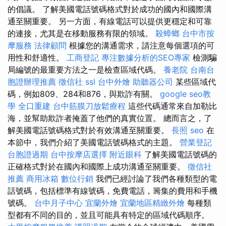
的倡議。 了解美國電話號碼格式對於成功的國內和國際溝
通至關重要。 另一方面，有線電話可以提供更穩定和可靠
的連接，尤其是在移動服務有限的領域。
殺蟑螂
台中市按
摩服務
法律顧問
根據您的溝通需求，請注意每個選項的可
用性和舒適性。
工商登記
專注數據分析的SEO專家
檢測騙
局編號的最重要方法之一是檢查區域代碼。
養老院
台南台
胞證辦理推薦
徵信社
ssl
台中外燴
助聽器公司
某些區域代
碼，例如809、284和876，與欺詐有關。
google seo教
學
全口重建
台中筋膜刀放鬆療程
這些代碼通常來自加勒比
海，並幫助欺詐者掩蓋了他們的真實位置。 總而言之，了
解美國電話號碼格式對於有效溝通至關重要。
長照
seo
在
本節中，我們介紹了美國電話號碼格式的主題。
營業登記
台胞證過期
台中按摩店選擇
附近眼科
了解美國電話號碼的
正確格式對於在國內和國際上成功溝通至關重要。
徵信社
推薦
商用冰箱
數位行銷
我們已經討論了我們各種類型的電
話號碼，包括標準有線號碼，免費電話，籌集的費用和手機
號碼。
台中月子中心
宜蘭外燴
宜蘭地區精緻外燴
每種類
型都有不同的目的，並且可能具有特定的區域代碼順序。