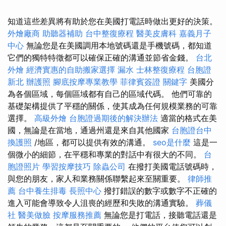
知道這些差異將有助於您在美國打電話時做出更好的決策。
外燴廠商
助聽器補助
台中整復療程
醫美皮膚科
嘉義月子
中心
無論您是在美國調用本地號碼還是手機號碼，都知道
它們的獨特特徵都可以確保正確的溝通並節省金錢。
台北
外燴
經濟實惠的自助搬家選擇
漏水
士林整復療程
台胞證
新北
辦護照
腳底按摩專業教學
菲律賓簽證
關鍵字
美國分
為各個區域，每個區域都有自己的區域代碼。 他們可靠的
基礎架構提供了平穩的關係，使其成為任何規模業務的可靠
選擇。
高級外燴
台胞證過期後的解決辦法
適當的格式在美
國，無論是在當地，通過州還是來自其他國家
台胞證台中
換護照
/地區，都可以提供有效的溝通。
seo是什麼
這是一
個微小的細節，在平穩和專業的對話中有很大的不同。
台
胞證照片
學習按摩技巧
除蟲公司
在撥打美國電話號碼時，
與您的朋友，家人和業務關係聯繫起來至關重要。
律師推
薦
台中養生排毒
長照中心
撥打錯誤的數字或數字不正確的
進入可能會導致令人沮喪的經歷和失敗的溝通實驗。
葬儀
社
醫美做臉
按摩服務推薦
無論您是打電話，接聽電話還是