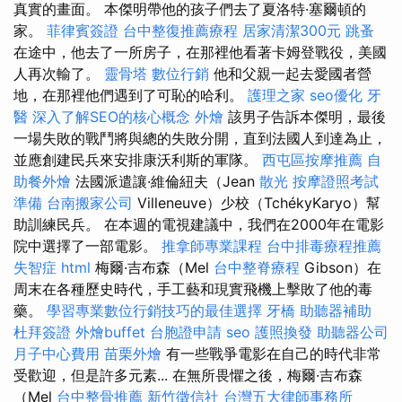
真實的畫面。 本傑明帶他的孩子們去了夏洛特·塞爾頓的
家。
菲律賓簽證
台中整復推薦療程
居家清潔300元
跳蚤
在途中，他去了一所房子，在那裡他看著卡姆登戰役，美國
人再次輸了。
靈骨塔
數位行銷
他和父親一起去愛國者營
地，在那裡他們遇到了可恥的哈利。
護理之家
seo優化
牙
醫
深入了解SEO的核心概念
外燴
該男子告訴本傑明，最後
一場失敗的戰鬥將與總的失敗分開，直到法國人到達為止，
並應創建民兵來安排康沃利斯的軍隊。
西屯區按摩推薦
自
助餐外燴
法國派遣讓·維倫紐夫（Jean
散光
按摩證照考試
準備
台南搬家公司
Villeneuve）少校（TchékyKaryo）幫
助訓練民兵。 在本週的電視建議中，我們在2000年在電影
院中選擇了一部電影。
推拿師專業課程
台中排毒療程推薦
失智症
html
梅爾·吉布森（Mel
台中整脊療程
Gibson）在
周末在各種歷史時代，手工藝和現實飛機上擊敗了他的毒
藥。
學習專業數位行銷技巧的最佳選擇
牙橋
助聽器補助
杜拜簽證
外燴buffet
台胞證申請
seo
護照換發
助聽器公司
月子中心費用
苗栗外燴
有一些戰爭電影在自己的時代非常
受歡迎，但是許多元素... 在無所畏懼之後，梅爾·吉布森
（Mel
台中整骨推薦
新竹徵信社
台灣五大律師事務所