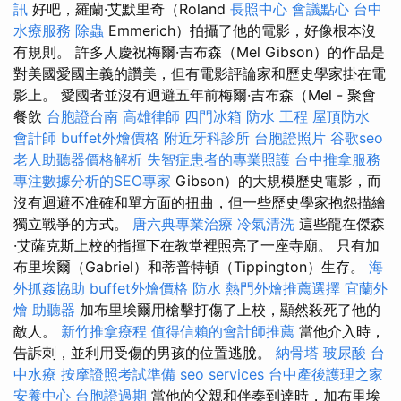
訊
好吧，羅蘭·艾默里奇（Roland
長照中心
會議點心
台中
水療服務
除蟲
Emmerich）拍攝了他的電影，好像根本沒
有規則。 許多人慶祝梅爾·吉布森（Mel Gibson）的作品是
對美國愛國主義的讚美，但有電影評論家和歷史學家掛在電
影上。 愛國者並沒有迴避五年前梅爾·吉布森（Mel - 聚會
餐飲
台胞證台南
高雄律師
四門冰箱
防水 工程
屋頂防水
會計師
buffet外燴價格
附近牙科診所
台胞證照片
谷歌seo
老人助聽器價格解析
失智症患者的專業照護
台中推拿服務
專注數據分析的SEO專家
Gibson）的大規模歷史電影，而
沒有迴避不准確和單方面的扭曲，但一些歷史學家抱怨描繪
獨立戰爭的方式。
唐六典專業治療
冷氣清洗
這些龍在傑森
·艾薩克斯上校的指揮下在教堂裡照亮了一座寺廟。 只有加
布里埃爾（Gabriel）和蒂普特頓（Tippington）生存。
海
外抓姦協助
buffet外燴價格
防水
熱門外燴推薦選擇
宜蘭外
燴
助聽器
加布里埃爾用槍擊打傷了上校，顯然殺死了他的
敵人。
新竹推拿療程
值得信賴的會計師推薦
當他介入時，
告訴刺，並利用受傷的男孩的位置逃脫。
納骨塔
玻尿酸
台
中水療
按摩證照考試準備
seo services
台中產後護理之家
安養中心
台胞證過期
當他的父親和伴奏到達時，加布里埃