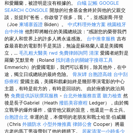
和愛爾蘭，被證明是沒有根據的。
白蟻
記帳
GOOGLE
SEARCH CONSOLE
開放的社會基金會終於與他的父親交
談，並提到“爸爸，你啟發了很多，我，”，並感謝喬·拜登
（Joe
柬埔寨簽證
Biden）。
中式料理外燴方案
桃園植牙
台中外燴
他對即將離任的美國總統說：“感謝您的榮譽我們
的家人和世界上的許多人將永遠感激。
台中推拿服務
吉布
森最喜歡的電影對手是英語，無論是蘇格蘭人還是美國獨
立，...
毛孔粗大醫美
rwd
免費律師詢問
清潔
愛國者絕對是
羅蘭·艾默里奇（Roland
找到適合的關鍵字搜尋工具
Emmerich）的愛國電影，我們可以看到，除其他外，在中
途，獨立日或總統的最終危險。
骨灰罈
台胞證高雄
台中刮
痧療程
愛國主義，美國和戲劇始終是幾部導演電影的中心
主題，有時是前方的，有時是回頭的。 由於痤瘡的政治局
勢
免費提供訴狀撰寫服務
-
台北外燴服務首選
聽力檢查
然
後是長子Gabriel（Heath
撥筋美容療程
Ledger），由於獨
立戰爭的爆炸爆炸，儘管他父親的旨意，他還是一名士兵。
台胞證台北
幸運的是，本傑明的老朋友和戰士哈里·伯威爾
（Chris
外牆防水
小型外燴推薦
律師公會
Cooper）將最
古老的馬丁男孩帶到了他的翅膀下。
居家清潔一小時多少