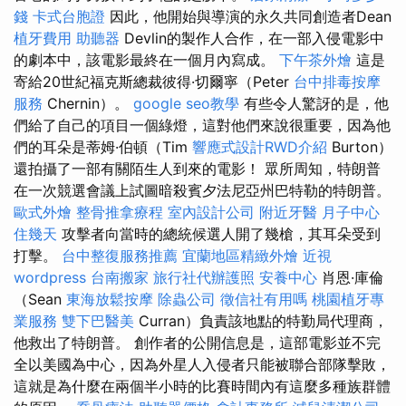
錢
卡式台胞證
因此，他開始與導演的永久共同創造者Dean
植牙費用
助聽器
Devlin的製作人合作，在一部入侵電影中
的劇本中，該電影最終在一個月內寫成。
下午茶外燴
這是
寄給20世紀福克斯總裁彼得·切爾寧（Peter
台中排毒按摩
服務
Chernin）。
google seo教學
有些令人驚訝的是，他
們給了自己的項目一個綠燈，這對他們來說很重要，因為他
們的耳朵是蒂姆·伯頓（Tim
響應式設計RWD介紹
Burton）
還拍攝了一部有關陌生人到來的電影！ 眾所周知，特朗普
在一次競選會議上試圖暗殺賓夕法尼亞州巴特勒的特朗普。
歐式外燴
整骨推拿療程
室內設計公司
附近牙醫
月子中心
住幾天
攻擊者向當時的總統候選人開了幾槍，其耳朵受到
打擊。
台中整復服務推薦
宜蘭地區精緻外燴
近視
wordpress
台南搬家
旅行社代辦護照
安養中心
肖恩·庫倫
（Sean
東海放鬆按摩
除蟲公司
徵信社有用嗎
桃園植牙專
業服務
雙下巴醫美
Curran）負責該地點的特勤局代理商，
他救出了特朗普。 創作者的公開信息是，這部電影並不完
全以美國為中心，因為外星人入侵者只能被聯合部隊擊敗，
這就是為什麼在兩個半小時的比賽時間內有這麼多種族群體