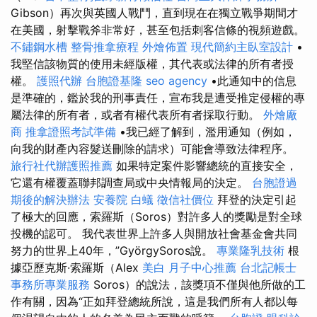
Gibson）再次與英國人戰鬥，直到現在在獨立戰爭期間才
在美國，射擊戰斧非常好，甚至包括刺客信條的視頻遊戲。
不鏽鋼水槽
整骨推拿療程
外燴佈置
現代簡約主臥室設計
•
我堅信該物質的使用未經版權，其代表或法律的所有者授
權。
護照代辦
台胞證基隆
seo agency
•此通知中的信息
是準確的，鑑於我的刑事責任，宣布我是遭受推定侵權的專
屬法律的所有者，或者有權代表所有者採取行動。
外燴廠
商
推拿證照考試準備
•我已經了解到，濫用通知（例如，
向我的財產內容髮送刪除的請求）可能會導致法律程序。
旅行社代辦護照推薦
如果特定案件影響總統的直接安全，
它還有權覆蓋聯邦調查局或中央情報局的決定。
台胞證過
期後的解決辦法
安養院
白蟻
徵信社價位
拜登的決定引起
了極大的回應，索羅斯（Soros）對許多人的獎勵是對全球
投機的認可。 我代表世界上許多人與開放社會基金會共同
努力的世界上40年，”GyörgySoros說。
專業隆乳技術
根
據亞歷克斯·索羅斯（Alex
美白
月子中心推薦
台北記帳士
事務所專業服務
Soros）的說法，該獎項不僅與他所做的工
作有關，因為“正如拜登總統所說，這是我們所有人都以每