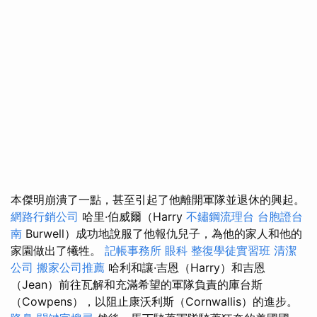
本傑明崩潰了一點，甚至引起了他離開軍隊並退休的興起。
網路行銷公司
哈里·伯威爾（Harry
不鏽鋼流理台
台胞證台
南
Burwell）成功地說服了他報仇兒子，為他的家人和他的
家園做出了犧牲。
記帳事務所
眼科
整復學徒實習班
清潔
公司
搬家公司推薦
哈利和讓·吉恩（Harry）和吉恩
（Jean）前往瓦解和充滿希望的軍隊負責的庫台斯
（Cowpens），以阻止康沃利斯（Cornwallis）的進步。