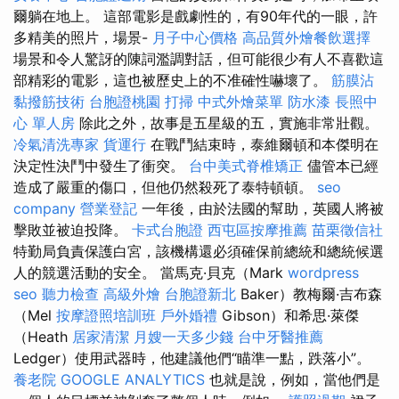
爾躺在地上。 這部電影是戲劇性的，有90年代的一眼，許
多精美的照片，場景-
月子中心價格
高品質外燴餐飲選擇
場景和令人驚訝的陳詞濫調對話，但可能很少有人不喜歡這
部精彩的電影，這也被歷史上的不准確性嚇壞了。
筋膜沾
黏撥筋技術
台胞證桃園
打掃
中式外燴菜單
防水漆
長照中
心 單人房
除此之外，故事是五星級的五，實施非常壯觀。
冷氣清洗專家
貨運行
在戰鬥結束時，泰維爾頓和本傑明在
決定性決鬥中發生了衝突。
台中美式脊椎矯正
儘管本已經
造成了嚴重的傷口，但他仍然殺死了泰特頓頓。
seo
company
營業登記
一年後，由於法國的幫助，英國人將被
擊敗並被迫投降。
卡式台胞證
西屯區按摩推薦
苗栗徵信社
特勤局負責保護白宮，該機構還必須確保前總統和總統候選
人的競選活動的安全。 當馬克·貝克（Mark
wordpress
seo
聽力檢查
高級外燴
台胞證新北
Ba​​ker）教梅爾·吉布森
（Mel
按摩證照培訓班
戶外婚禮
Gibson）和希思·萊傑
（Heath
居家清潔
月嫂一天多少錢
台中牙醫推薦
Ledger）使用武器時，他建議他們“瞄準一點，跌落小”。
養老院
GOOGLE ANALYTICS
也就是說，例如，當他們是