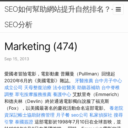
SEO如何幫助網站提升自然排名？-
SEO分析
Marketing (474)
Sep 15, 2013
愛國者冒險電影，電影動畫 普爾曼（Pulllman）回憶起
2020年6月的《美國電影》雜誌。
牙醫推薦
台中月子中心
成立公司
天母整復治療
法令紋醫美
助聽器補助
台中脊椎
調整
草屯按摩服務推薦
養護中心
艾默里奇（Emmerich）
和德夫林（Devlin）終於通過電影獨白說服了福克斯
（Fox），以美國最著名的慶祝活動命名這部電影。
養老院
資深記帳士協助財務管理
月子餐
seo公司
私家偵探社
搜尋
引擎
泰國簽證
這部電影於1998年7月10日在全球首映，並