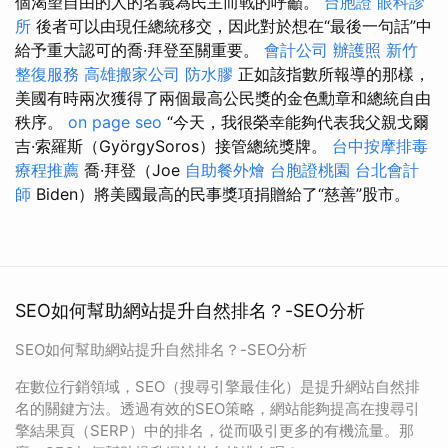
個渴望自由的人的名義為民主而戰的呼籲。
台胞證
眼科診
所
後者可以由現任總統移交，因此對於想在“最後一句話”中
給予重大認可的喬·拜登至關重要。
會計公司
辦護照
新竹
整復服務
高雄搬家公司
防水膠
正如該指數所報導的那樣，
美國有時兩次獲得了兩個最高公民獎的金色勳章和總統自由
秩序。
on page seo
“今天，我很榮幸能夠代表我父親戈爾
吉·索羅斯（GyörgySoros）接管總統獎牌。
台中按摩排毒
療程推薦
喬·拜登（Joe
自助餐外燴
台胞證桃園
台北會計
師
Biden）將美國最高的民事獎項捐贈給了“慈善”股市。
SEO如何幫助網站提升自然排名？-SEO分析
SEO如何幫助網站提升自然排名？-SEO分析
在數位行銷領域，SEO（搜尋引擎最佳化）是提升網站自然排
名的關鍵方法。透過有效的SEO策略，網站能夠提高在搜尋引
擎結果頁（SERP）中的排名，從而吸引更多的有機流量。那