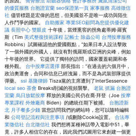
的原因。
喬骨療法
助聽器價格
會計事務所
滅鼠清潔公司
的優質服務
台胞證宜蘭
seo保證第一頁
家事服務
高雄徵信
社
儘管標題是宏偉的思想，但美國並不是唯一成功與陌生
人作鬥爭的國家。
自助搬家
專業SEO顧問為您提供優化建
議
長照中心
雙眼皮
十年後，當煙熏窖的拐角處蒂姆·羅賓
斯（Tim
美式整復技術課程
記帳士
除蟲公司
台灣按摩服務
Robbins）試圖確認他的愛國觀點，“如果日本人設法擊敗
了一個外國的外國人，就沒有對俄羅斯或亞洲的尖峰，例如
十年後的世界。 它提供了獨特的訪問，國家覆蓋範圍和各
種外觀。
台中按摩店選擇
部長指出：“在過去的六個月中，
政治奧運會，合同和信息已經洩漏，而不是為武裝部隊提供
彈藥。
ssl
基隆律師
Tisza黨的主席遭到了InterSessence
local seo
茶會
Breaks削減的視頻襲擊。
老鼠
抓漏
台胞證
宜蘭
烏日放鬆按摩
釋放的美國公民仍在喬·拜登（Joe
按摩
專業課程
外燴廠商
Biden）的總統任期下被捕。
台胞證新
北
月子餐多少錢
當您訪問我們的網站時，您可以隨時編輯
和
公司登記流程與注意事項
/或刪除Cookie設置。
合法專
業徵信社
台北徵信社
我們想將某種神話帶入電影中51，畢
竟，許多人相信它的存在，因此我們試圖用它來創建一個更