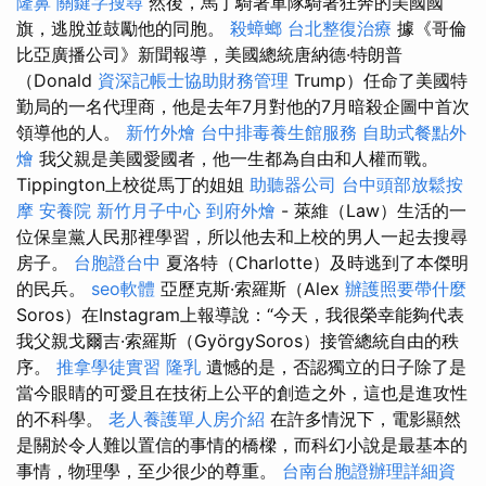
隆鼻
關鍵字搜尋
然後，馬丁騎著軍隊騎著狂奔的美國國
旗，逃脫並鼓勵他的同胞。
殺蟑螂
台北整復治療
據《哥倫
比亞廣播公司》新聞報導，美國總統唐納德·特朗普
（Donald
資深記帳士協助財務管理
Trump）任命了美國特
勤局的一名代理商，他是去年7月對他的7月暗殺企圖中首次
領導他的人。
新竹外燴
台中排毒養生館服務
自助式餐點外
燴
我父親是美國愛國者，他一生都為自由和人權而戰。
Tippington上校從馬丁的姐姐
助聽器公司
台中頭部放鬆按
摩
安養院
新竹月子中心
到府外燴
- 萊維（Law）生活的一
位保皇黨人民那裡學習，所以他去和上校的男人一起去搜尋
房子。
台胞證台中
夏洛特（Charlotte）及時逃到了本傑明
的民兵。
seo軟體
亞歷克斯·索羅斯（Alex
辦護照要帶什麼
Soros）在Instagram上報導說：“今天，我很榮幸能夠代表
我父親戈爾吉·索羅斯（GyörgySoros）接管總統自由的秩
序。
推拿學徒實習
隆乳
遺憾的是，否認獨立的日子除了是
當今眼睛的可愛且在技術上公平的創造之外，這也是進攻性
的不科學。
老人養護單人房介紹
在許多情況下，電影顯然
是關於令人難以置信的事情的橋樑，而科幻小說是最基本的
事情，物理學，至少很少的尊重。
台南台胞證辦理詳細資