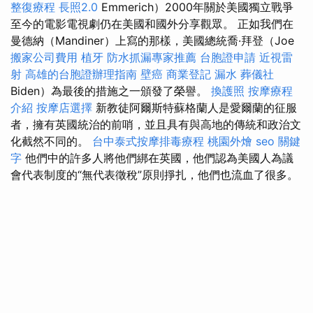
整復療程
長照2.0
Emmerich）2000年關於美國獨立戰爭
至今的電影電視劇仍在美國和國外分享觀眾。 正如我們在
曼德納（Mandiner）上寫的那樣，美國總統喬·拜登（Joe
搬家公司費用
植牙
防水抓漏專家推薦
台胞證申請
近視雷
射
高雄的台胞證辦理指南
壁癌
商業登記
漏水
葬儀社
Biden）為最後的措施之一頒發了榮譽。
換護照
按摩療程
介紹
按摩店選擇
新教徒阿爾斯特蘇格蘭人是愛爾蘭的征服
者，擁有英國統治的前哨，並且具有與高地的傳統和政治文
化截然不同的。
台中泰式按摩排毒療程
桃園外燴
seo 關鍵
字
他們中的許多人將他們綁在英國，他們認為美國人為議
會代表制度的“無代表徵稅”原則掙扎，他們也流血了很多。