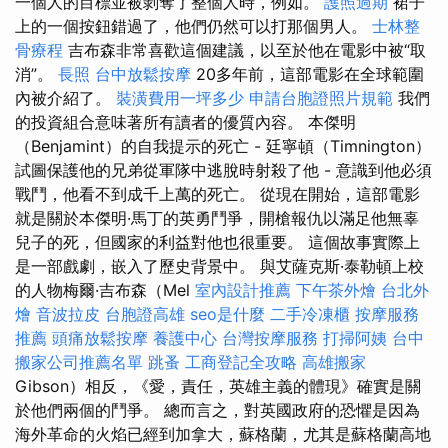
一個人的目標並被剝奪了整個人時，例如。
護照過期
裙子
上的一個按鈕錯過了，他們仍然可以打那個男人。
士林整
骨療程
吉布森非常喜歡這個建議，以至於他在電影中被“取
消”。
長照
台中放鬆按摩
20多年前，這部電影在全球範圍
內被介紹了。
裝潢費用一坪多少
申請台胞證照片規範
我們
的投資組合意味著所有讀者的優質內容。 本傑明
（Benjamint）的自我提示的死亡 - 廷寧頓（Timnington）
試圖保護他的兄弟從軍隊中逃脫時射殺了他 - 意識到他必須
戰鬥，他看不到成千上萬的死亡。 從現在開始，這部電影
就是關於本傑明·馬丁的英勇鬥爭，開槍報仇以滿足他無辜
兒子的死，但國家的利益對他也很重要。 這個故事實際上
是一部戲劇，嵌入了歷史背景中。 與艾薩克斯·泰勒頓上校
的人物梅爾·吉布森（Mel
室內設計推薦
下午茶外燴
台北外
燴
音波拉皮
台胞證高雄
seo是什麼
二手冷凍櫃
按摩服務
推薦
頭痛放鬆按摩
養護中心
台灣按摩服務
打掃阿姨
台中
搬家公司推薦名單
跳蚤
工商登記全攻略
高雄搬家
Gibson）相反，《愛，責任，英雄主義的體現》確實是關
於他們兩個的鬥爭。 總而言之，對英國政府的恐懼是因為
海外革命的火焰已經到加拿大，蘇格蘭，尤其是蘇格蘭高地