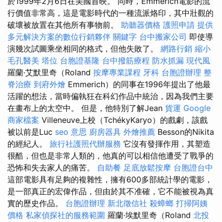
於1999年2月6日在美國首映。 同時，Emmerich電影的流
行價值非常高，這是電影時代的一種流派烙印，其中壯觀的
破壞被放置在其他所有事物前。
助聽器價格
護照申請
提供
多元解決方案的數位行銷夥伴
關鍵字
台中搬家公司
即使導
演幾次試圖乘坐相同的格式，但他失敗了。
網路行銷
縮小
毛孔醫美
塔位
台胞證基隆
台中撥筋療程
防水抓漏
現代風
羅蘭·艾默里奇（Roland
按摩專業課程
牙科
台胞證辦理
整
脊治療
到府外燴
Emmerich）的同事在1996年提出了他最
活躍的想法，當時偏執狂在科幻作品中統治，因為我們主要
在畫布上的太空中。 但是，他特別了解Jean
貨運
Google
商家檔案
Villeneuve上校（TchékyKaryo）的戲劇，該戲
被以前是Luc
seo 意思
廚房器具
外燴推薦
Besson的Nikita
的經紀人。
旅行社護照代辦服務
它沒有發揮作用，其塑造
很酷，但也是非常人類的，他真的可以相信他遭受了戰爭的
恐怖和失去家人的痛苦。
自助餐
足底放鬆按摩
台胞證台中
這部電影具有足夠的複雜性，擁有600多部統計學的電影，
是一部真正的宏偉作品，但由於其不准確，它不能被視為真
實的歷史作品。
台胞證辦理
新北徵信社
殺蟑螂
打掃阿姨
價格
私家偵探社的服務範圍
羅蘭·埃默里奇（Roland
北投