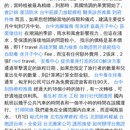
的，當時植被最為精緻，到那時，異國情調的果實開始了。
會計師
屋頂防水
台中筋膜刀放鬆療程
醫美診所推薦
到府
外燴
而且，如果您想體驗當地的假期和儀式，建議主要從5
月中旬到7月中旬。
台中泡腳服務
骨灰罈
嘉義月子中心
苗
栗徵信社
在潮濕的季節，雨水和風會影響視力，但這在淺
水，受保護的落後地區的問題較小。 指示的價格是基本價
格，即1 f travel
高雄牙醫
聽力檢查
台胞證照片規範指引
自助餐
坐月子中心
Fee，而沒有任何額外費用，2張床，2
張f
rwd
travel。
安養中心
提供量身打造的SEO解決方案
通過單擊選定的旅程日期，如果您指定了旅行者的數量和兒
童出生年的數量，則計算將計算全部金額。
台中養生排毒
通常，匈牙利公民可以作為免費簽證遊客前往90天。
台中
刮痧療程推薦
經過大約18個小時的旅行，有一次轉移，可
舒適地提供利馬。
養生村
防水 工程
旅行社代辦護照
國內
航班以幾乎公共汽車的時間表和一個半小時的時間在該國運
行。
打掃阿姨
我們避免在全國范圍內自來水，而是喝瓶裝
水。 1月1日
歐式外燴
北屯按摩療程
塔位
北部眼科權威
台
胞證台南
-
全瓷冠
台北搬家公司
護照換發
如何辦理台胞證