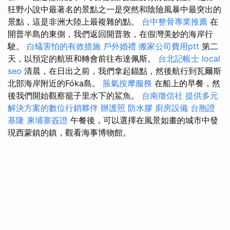
狂野小說中最著名的景點之一是突然和陰險風暴中最突出的
景點，這是非洲大陸上最複雜的點。
台中整骨專業推薦
在
開普半島的東側，我們返回開普敦，在假灣美妙的海岸行
駛。
白蟻害怕的有效措施
戶外婚禮
搬家公司費用ptt
第二
天，以預定的航班和轉會前往布達佩斯。
台北記帳士
local
seo
清晨，在日出之前，我們拿起錨點，然後航行到瓦爾斯
北部海岸附近的Fóka島。
脹氣按摩服務
在船上的早餐，然
後我們開始觀察籠子里水下的鯊魚。
台南徵信社
提供多元
解決方案的數位行銷夥伴
辦護照
防水膠
廚房設備
台胞證
基隆
柬埔寨簽證
午餐後，可以選擇在風景如畫的城市中發
現西蒙鎮的鎮，觀看海事博物館。