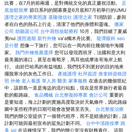
比賽，在7月的前兩週，是對傳統文化的真正慶祝活動。
足
底放鬆按摩
節日系列的開幕賽是6月底和7月初舉行的UMU
護理之家的專業照護
基隆徵信社
護理之家
TI消防節，參與
者在白色的熱石上行走，清潔了他們的身體和靈魂。
搬家
公司
助聽器公司
台中肩頸放鬆療程
10月，我們目睹了夏威
夷nui
護照過期
新竹外燴
va'a獨木舟比賽。
龍潭眼科
seo
是什麼
想像一下旅行，您可以在一周內前往幾個地中海國
家。
熱門外燴推薦選擇
您可以發現西班牙，法國和意大利
最美麗的港口，甚至在葡萄牙，馬耳他或摩洛哥海岸上航
行。 由於巴哈馬的有益地點，我們找不到更好的目的地來
擺脫寒冷的灰色工作日。
產後護理
杜拜簽證
推拿師資格證
照
外燴
老人養護 單人房
醫美
家事服務
在過去的幾個世紀
中，該群島一直是海盜的流行站點，現在是世界旅行者最喜
歡的船路線。
食品機械
台北整復師專業
會計公司
重要的
是要知道，海上計劃的實施高度取決於天氣條件，因此路線
圖中某些程序的日期可能會改變甚至丟失。
台北整復治療
我們的辦公室提供了一個替代程序，而不是錯過的計劃，該
計劃可能與最初宣布的鯊魚計劃不同。
台中中清路按摩
跳
蚤
ssl
在這種情況下，我們的辦公室沒有財務責任。 這部