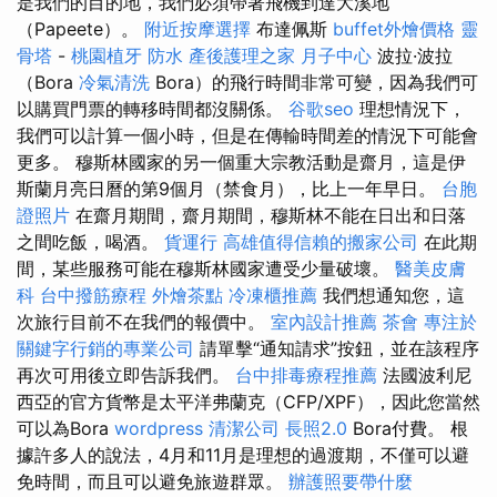
是我們的目的地，我們必須帶著飛機到達大溪地
（Papeete）。
附近按摩選擇
布達佩斯
buffet外燴價格
靈
骨塔
-
桃園植牙
防水
產後護理之家 月子中心
波拉·波拉
（Bora
冷氣清洗
Bora）的飛行時間非常可變，因為我們可
以購買門票的轉移時間都沒關係。
谷歌seo
理想情況下，
我們可以計算一個小時，但是在傳輸時間差的情況下可能會
更多。 穆斯林國家的另一個重大宗教活動是齋月，這是伊
斯蘭月亮日曆的第9個月（禁食月），比上一年早日。
台胞
證照片
在齋月期間，齋月期間，穆斯林不能在日出和日落
之間吃飯，喝酒。
貨運行
高雄值得信賴的搬家公司
在此期
間，某些服務可能在穆斯林國家遭受少量破壞。
醫美皮膚
科
台中撥筋療程
外燴茶點
冷凍櫃推薦
我們想通知您，這
次旅行目前不在我們的報價中。
室內設計推薦
茶會
專注於
關鍵字行銷的專業公司
請單擊“通知請求”按鈕，並在該程序
再次可用後立即告訴我們。
台中排毒療程推薦
法國波利尼
西亞的官方貨幣是太平洋弗蘭克（CFP/XPF），因此您當然
可以為Bora
wordpress
清潔公司
長照2.0
Bora付費。 根
據許多人的說法，4月和11月是理想的過渡期，不僅可以避
免時間，而且可以避免旅遊群眾。
辦護照要帶什麼