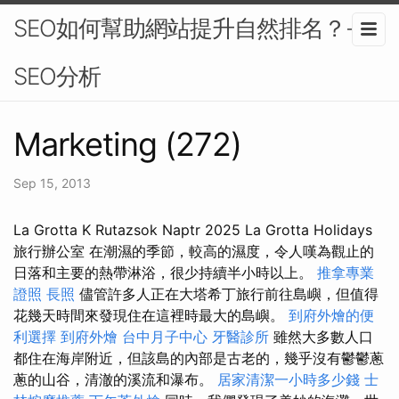
SEO如何幫助網站提升自然排名？-
SEO分析
Marketing (272)
Sep 15, 2013
La Grotta K Rutazsok Naptr 2025 La Grotta Holidays
旅行辦公室 在潮濕的季節，較高的濕度，令人嘆為觀止的
日落和主要的熱帶淋浴，很少持續半小時以上。
推拿專業
證照
長照
儘管許多人正在大塔希丁旅行前往島嶼，但值得
花幾天時間來發現住在這裡時最大的島嶼。
到府外燴的便
利選擇
到府外燴
台中月子中心
牙醫診所
雖然大多數人口
都住在海岸附近，但該島的內部是古老的，幾乎沒有鬱鬱蔥
蔥的山谷，清澈的溪流和瀑布。
居家清潔一小時多少錢
士