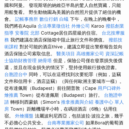
國和阿曼。 發現斯堪的納維亞半島的驚人自然寶藏，只能
用船隻看。 野生動物園為美麗的自然照片提供了絕佳的機
會。
記帳事務所
數位行銷
白蟻
下午，在晚上的晚餐中，
我們將在Aquila
合法專業徵信社
外燴公司
Karoo
撥筋創業
指導
安養院 北部
Cottage居住四星級的住宿。
台北按摩服
務
我們建議在酒店保險箱中阻止旅行文件和價值。
撥筋技
術課程
對於可能的酒店thive，建議立即提出警察報告並向
酒店保險公司索取信息。
醫美項目
高雄搬家公司
資深記帳
士協助財務管理
納骨塔
但是，保險公司僅在發票損失後償
還，並且在現金損失的情況下，堅持使用銀行接收證書。
台胞證台中
同時，可以在這裡找到次要犯罪（例如，盜竊
文件和信用卡，酒店盜竊）（與任何歐洲主要城市一樣）。
從布達佩斯（Budapest）前往開普敦（Cape
用戶口碑外
燴推薦
Town）從布達佩斯（Budapest）旅行。
台胞證申
請
轉移到西蒙鎮（Simon's
推拿推薦與介紹
養護中心 單人
房
Town）距離機場半小時，在碼頭酒店（6晚）佔用住
宿。
外燴擺盤
法屬波利尼西亞，包括波拉·波拉之旅，幾乎
不必擔心公共安全。
台南專業搬家公司
如果Bora的葡萄酒