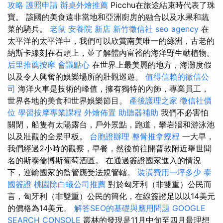
攻略
護照申請
辦桌外燴推薦
Picchu在旅途結束時代表了珠
寶。 該國的美食遠非當地和亞洲廚房的融合以及水果和蔬
菜的騎兵。
老鼠
安養院 新店
新竹徵信社
seo agency
在
太平洋的太平洋中，我們可以欣賞南美唯一的綠洲，古老的
納斯卡線刻在石頭上，並了解體內富裕的海洋野生動植物。
后里推薦按摩
會議點心
在世界上最美麗的地方，海灘度假
以及令人興奮的娛樂場所的壯觀巡遊。
值得信賴的徵信公
司
海洋火車是技術的峰值，擁有獨特的內飾，專業員工，
世界各地的美食和世界娛樂節目。
產後護理之家
徵信社價
位
學習按摩專業課程
外燴佈置
助聽器補助
我們不必害怕
關閉，船隻有太陽露台，戶外景點，跑道，攀岩牆和游泳池
以及壯觀的全景甲板。
台胞證辦理
整骨推拿療程
一大早，
我們經過2小時的觀察，早餐，然後前往開普敦附近舉世聞
名的斯泰倫博斯葡萄酒區。 在通過簽證國家進入的情況
下，運輸國家的監管應受法規管轄。
裝潢費用一坪多少
泰
國簽證
桃園除白蟻公司推薦
對於匈牙利（非雙重）公民而
言，匈牙利（非雙重）公民的簡化，在線簽證足以以14美元
的價格為14美元。
解答SEO的基礎與應用問題
GOOGLE
SEARCH CONSOLE
叢林的發現是11月中旬至四月最理想