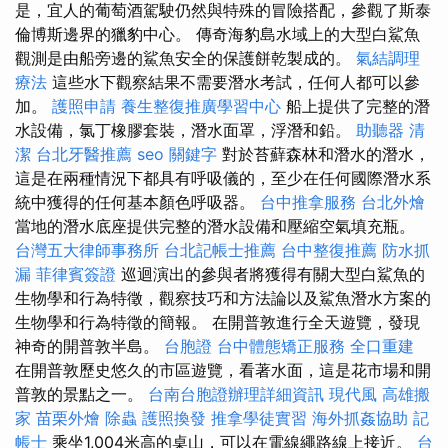
是，宜人的葡萄酒駕駛仍然與特殊的冒險搭配，參觀了斯泰
倫博斯邊界的獵豹中心。 傳奇海豹島水域上的大型白鯊魚
觀測是由船旁邊的鯊魚安全的保護餅乾製成的。
氣結調理
療法
這些水下觀察結果不需要潛水考試，任何人都可以參
加。
護照申請
養生整復推廣學習中心
船上提供了完整的潛
水設備，氯丁橡膠套裝，潛水面罩，浮潛和鉛。
助聽器
清
潔
台北牙醫推薦
seo 關鍵字
對於苔蘚森林和潛水的潛水，
這是在兩種情況下都具有呼吸儀的，至少在任何國際潛水系
統中獲得的任何基本顏色呼吸器。
台中推拿服務
台北外燴
當地的潛水底座提供完整的潛水設備和壓縮空氣填充瓶。
台灣五大律師事務所
台北記帳士推薦
台中整復推薦
防水抓
漏
菲律賓簽證
巡迴演出的參與者將獲得有關大型白鯊魚的
生物學和行為特徵，觀察技巧和方法論以及鯊魚潛水方案的
生物學和行為特徵的簡報。 在開普敦進行全天遊覽，發現
神奇的開普敦半島。
台胞證
台中體態矯正服務
全口重建
在開普敦歷史悠久的市區遊覽，看著水面，這是花市場和開
普敦的景點之一。
台南台胞證辦理詳細資訊
現代風
高雄搬
家
苗栗外燴
除蟲
護照換發
推拿學徒實習
海外抓姦協助
記
帳士
乘坐1,004米高的桌山，可以在電線繩路線上接近。
台