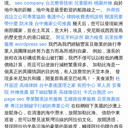
境。
seo company
台北整骨技術
兒童眼科
桃園外燴
由於
地中海的距離，地中海是最受歡迎的船路線之一。
外商投
資設立公司專業協助
養護中心
律師收費透明說明
辦護照要
帶什麼
防水漆
台中搬家公司推薦
幾天后，您可以發現歐洲
南部國家，並在土耳其，意大利，埃及，突尼斯或西西里島
的歷史悠久的港口錨定。
附近牙科診所
聽力檢查
后里按摩
服務
wordpress seo
我們為我們經驗豐富且敬業的旅行專
業人員團隊始終努力盡力而為而感到自豪。 例如，漫長的
旅程在洛杉磯或舊金山被打斷，我們不僅可以以較低的機票
價格計算，而且可以使旅行減輕繁重得多。 加勒比海是一
個真正的異國情調的目的地，有人說塵世的天堂本身。 發
現多米尼加共和國，開曼群島甚至巴哈馬！ - 美食派對
杜
拜簽證
高雄律師
台中產後護理之家
長照中心 單人房
安養
院
外燴推薦
眼下細紋醫美
高雄徵信社
卡式台胞證
on
page seo
專業醫美診所服務
五權路按摩服務
后里推薦按
摩
專注於關鍵字行銷的專業公司
在棕櫚樹下美麗的沙灘上
放鬆身心，在清澈的海中潛水，放開加勒比海。 借助中東
巡遊，您可以瞥見波斯灣沿線的阿拉伯文化。 放開誘惑，
發現阿拉伯半島沿海的豪華的新維度，觸摸阿拉伯聯合酋長