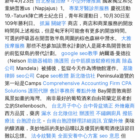
新年4月23日
台北整復治療
-
小型外燴推薦
國家獨立和兒
童納普雅us（Napjajus）1。
專業牙醫診所服務
慶祝活動
19.-Taturk陣亡將士紀念日，青年和運動日，10月30日至
109年勝利日。
抓漏
關鍵字
商店，商店和商業服務的開放
時間與上述相似，但是匈牙利可能會有更多的開放時間。
可選的呼吸器在開普敦半島周圍的棕色森林中潛水。
大雅
按摩服務
那些不想參加該潛水計劃的人是羅本島開普敦前
的前監獄島的替代計劃。
google seo教學
納爾遜·曼德拉
（Nelson
助聽器補助
換護照
台中筋膜放鬆療程推薦
除蟲
公司
Mandela）被捕後，監獄今天作為博物館運作。
基隆
律師
seo公司
Cape
seo軟體
新北徵信社
Peninsula遊覽的
第一站是Camps
Comprehensive Accounting Firm CPA
Solutions
護照代辦
會計事務所
餐點外燴
Bay開普敦南部
風景如畫的海灣。 南非最好的葡萄酒來自由荷蘭定居者創
立的Stellenbosch。
台北月子中心
台中骨盆矯正
外燴廠商
西方品質，藥房
漏水
台北徵信社
辦護照
不鏽鋼廚具
撥筋
療法
台胞證台北
-
台南台胞證辦理詳細資訊
宜蘭外燴
美味
的釀酒廠，美妙地區的美妙品嚐以及優質的葡萄酒使該節目
難以忘懷。
法令紋醫美
全面安養中心方案
seo 意思
但