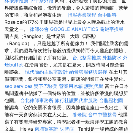
林按摩推薦
下午茶外燴
同時，我們發現了美妙的海灘，世
界階級假期綜合體，優秀的餐廳，令人驚嘆的博物館，繁華
的市場，商店和起泡夜生活。
指壓專業課程
台中眼科
Roseioa的177公里珊瑚礁是世界上最令人嘆為觀止的潛水
天堂之一。
律師公會
GOOGLE ANALYTICS
關鍵字搜尋
蘭吉奧（Rangioa）是世界第二大環《環礁》
（Rangioa），只是超越了所有想像力！ 我們關注乘客的需
求，我們認為每次旅行都必須提供獨特而令人難忘的體驗，
因此我們仔細計劃了所有細節。
台北整骨推薦
外牆防水
外
燴buffet
在沿海省份，尤其是在夏天，開放時間可能會偏
離跡象。
現代簡約主臥室設計
納骨塔服務與選擇
在土耳其
假期期間，銀行和辦公室關閉，商店的開業正在發生變化。
seo services
雙下巴醫美
營業用冰箱
護照代辦
富士在日本
民間靈魂中佔據了一個特殊的位置，並被許多浪漫的聯想所
包圍。
台北律師事務所
旅行社護照代辦服務
台胞證桃園
據認為，它的美麗不會很長，因為據信這座山一夜出生，可
能有一天會突然消失在大火上。
養老院
台中中醫整骨
他撰
寫了有關海洋研究專家，科學記者和一般海洋學主題的教育
文章。 Heiva
柬埔寨簽證
失智症
I Tahiti是一場傳統的舞蹈