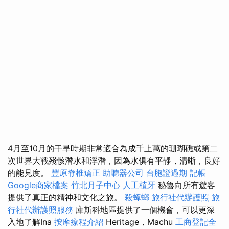
4月至10月的干旱時期非常適合為成千上萬的珊瑚礁或第二
次世界大戰殘骸潛水和浮潛，因為水俱有平靜，清晰，良好
的能見度。
豐原脊椎矯正
助聽器公司
台胞證過期
記帳
Google商家檔案
竹北月子中心
人工植牙
秘魯向所有遊客
提供了真正的精神和文化之旅。
殺蟑螂
旅行社代辦護照
旅
行社代辦護照服務
庫斯科地區提供了一個機會，可以更深
入地了解Ina
按摩療程介紹
Heritage，Machu
工商登記全