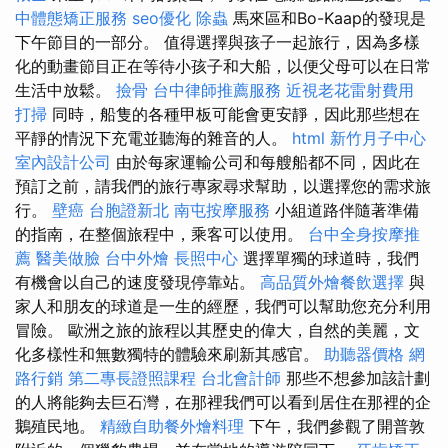
中體態矯正服務
seo優化
除蟲
馬來區和Bo-Kaap的發現是
下午節目的一部分。 值得選擇與孩子一起旅行，因為多樣
化的動畫節目正在等待小孩子和大船，以便父母可以在日常
生活中放鬆。
撿骨
台中律師推薦服務
近視老花雷射費用
打掃
同時，船隻的各種甲板可能會更安靜，因此那些想在
平靜的情況下充電並聽海的雜音的人。
html
新竹月子中心
室內設計公司
由於每家運輸公司和每艘船都不同，因此在
預訂之前，請我們的旅行專家尋求幫助，以選擇您的需求旅
行。
壁癌
台胞證新北
南屯按摩服務
小組道路伴隨著準備
的指南，在整個旅程中，乘客可以使用。
台中全身按摩推
薦
醫美做臉
台中外燴
長照中心
選擇單獨的球道時，我們
有機會以自己的速度發現停靠站。
高品質外燴餐飲選擇
與
家人和朋友的球道是一生的經歷，我們可以幫助您充分利用
冒險。 歐洲之旅的旅程以其歷史的偉大，自然的美麗，文
化多樣性和無數獨特的體驗來刷新其感官。
助聽器價格
網
路行銷
第二專長證照課程
台北會計師
那些不想參加該計劃
的人將能夠去巨石灣，在那裡我們可以看到居住在那裡的企
鵝殖民地。
精緻自助餐外燴料理
下午，我們參觀了開普敦