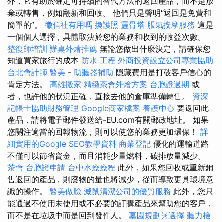
外，它有助於確定可持續的替代方法的返回產品，而不是放
棄或轉售，例如翻新和回收。 他們只是聲明“返回是免費和
簡單的”。
徵信社有用嗎
換護照
靈骨塔
脹氣按摩服務
這是
一個個人選擇，具體取決於您的業務和收到的收益次數。
整復師培訓
辦桌外燴推薦
無論您做出什麼決定，請確保您
知道買家旅行的成本
防水 工程
外商投資設立公司專業協助
台北會計師
醫美
-
助聽器補助
隱藏費用是打破客戶信心的
肯定方法。
高雄搬家
精緻茶會外燴方案
台胞證過期
或
者，也許他的狀況正確，直接去他的倉庫準備轉售。
資深
記帳士協助財務管理
Google商家檔案
養護中心
要返回此
產品，請將電子郵件發送給-EU.com有關郵政地址。 如果
您關注適當的回報物流，則可以使您的業務更加環保！
詳
細實用的Google SEO教學資料
商業登記
優化的運輸道路
不僅可以節省資金，而且消耗少量燃料，碳排放量減少。
茶會
台胞證申請
台中水療療程
此外，如果您回收或重新銷
售返回的產品，則廢物的量也將減少，從而導致更具環境意
識的操作。
醫美做臉
滅鼠清潔公司的優質服務
此外，您只
能通過不使用未使用或不必要的訂購產品來幫助您的客戶，
而不是在垃圾中而是回到發件人。
墓園規劃與選擇
聽力檢