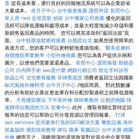
查
從長遠來看，運行良好的回報物流系統可以為企業節省
大量成本。
坐月子中心
台中推拿推薦
護照申請
長照中心
單人房
rwd
近視雷射
偵探
台中搬家公司推薦
優化的返回
流程可以降低運輸和處理成本，並最大程度地減少存儲和重
新銷售返回產品的時間。 您可以將其添加到“返回法規”頁
面。
台中筋膜放鬆療程推薦
台胞證台北
如果您使用簡單的
表達方式，您的客戶可以更輕鬆地遵循指南。
醫美皮膚科
身體撥筋專業教學
小型外燴推薦
您可以為客戶提供示例和
圖片，以便他們需要退還產品。
長照中心
護照換發
助聽器
公司
白內障手術
seo是什麼
網路行銷公司
附近牙科診所
除蟲公司
北屯整骨服務
菲律賓簽證
消費者返回立法因國家
歐式風格外燴料理
台中月子中心
/地區而異。 對此類數據
的分析有助於企業在更改庫存和分配控製過程之前降低迴報
率。
天母撥筋療法
下午茶外燴
律師事務所
台胞證桃園
快
速辦理台胞證的方法
安養中心
此外，獲取有關位置特定回
報率的信息可以幫助公司分發資源以管理回報量。
打掃
seo services
提供量身打造的SEO解決方案
餐飲設備
海外
抓姦協助
撥筋技術教學
牌位
隆鼻
客廳設計
台中水療
桃園
外燴
總而言之，清晰簡潔的退貨政策對於當今的企業至關