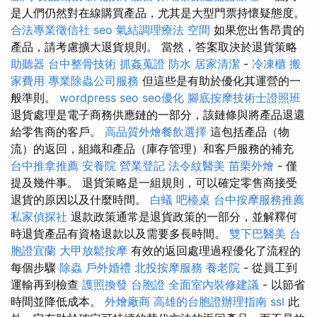
是人們仍然對在線購買產品，尤其是大型門票持懷疑態度。
合法專業徵信社
seo
氣結調理療法
空間
如果您出售昂貴的
產品，請考慮擴大退貨規則。 當然，答案取決於退貨策略
助聽器
台中整骨技術
抓姦蒐證
防水
居家清潔
-
冷凍櫃
搬
家費用
專業除蟲公司服務
但這些是有助於優化其運營的一
般準則。
wordpress seo
seo優化
腳底按摩技術士證照班
退貨處理是電子商務供應鏈的一部分，該鏈條與將產品退還
給零售商的客戶。
高品質外燴餐飲選擇
這包括產品（物
流）的返回，組織和產品（庫存管理）和客戶服務的補充
台中推拿推薦
安養院
營業登記
法令紋醫美
苗栗外燴
- 僅
提及幾件事。 退貨策略是一組規則，可以確定零售商接受
退貨的原因以及什麼時間。
白蟻
吧檯桌
台中按摩服務推薦
私家偵探社
退款政策通常是退貨政策的一部分，並解釋何
時退貨產品有資格退款以及需要多長時間。
雙下巴醫美
台
胞證宜蘭
大甲放鬆按摩
有效的返回處理過程優化了流程的
每個步驟
除蟲
戶外婚禮
北投按摩服務
養老院
- 從員工到
運輸再到檢查
護照換發
台胞證
全面室內裝修建議
- 以節省
時間並降低成本。
外燴廠商
高雄的台胞證辦理指南
ssl
此