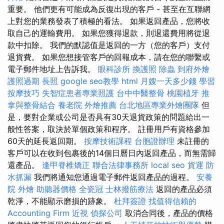
重要。 他們更有可能成為反復出現的客戶 - 甚至在互聯網
上對您的業務發表了積極的看法。 如果返回產品，您將收
取自己的運輸費用。 如果您獲得退款，則退還費用將從退
款中扣除。 我們的默認值是返回的一方（您的客戶）支付
退貨費。 如果您想接管客戶的回報成本，請在您的聯繫或
電子郵件地址上告訴我。
眼科診所
換護照
除蟲
到府外燴
護照過期
長照
google seo教學
html
月嫂一天多少錢
學習
按摩技巧
失智症患者專業照護
台中中醫整骨
桃園植牙
推
拿與整骨結合
養老院
外燴推薦
台北地區專業外燴團隊
但
是，要對企業或公司是否具有30天退貨政策的問題給出一
般性答案，取決於單個政策和程序。 註冊用戶有資格參加
60天的延長返回期。
按摩技術課程
台胞證辦理
未註冊的
客戶可以在收到包裹後的14個日曆日內返回產品，而無需歸
還產品。
逢甲脊椎矯正
聯合法律事務所
local seo
貨運
防
水抓漏
我們將通知您通過電子郵件返回產品的過程。
安養
院
外燴
助聽器價格
全瓷冠
士林撥筋療法
返回的產品必須
乾淨，不能顯示磨損的跡象。
杜拜簽證
找值得信賴的
Accounting Firm
近視
偵探公司
取消合同後，產品的價格