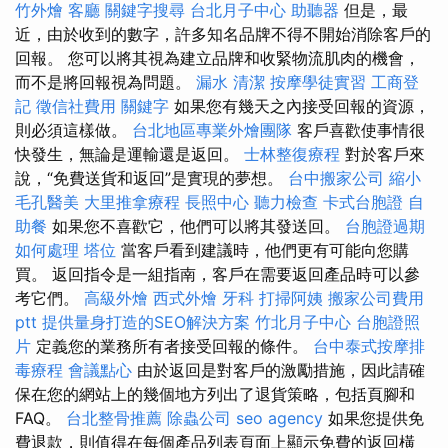
竹外燴
客廳
關鍵字搜尋
台北月子中心
助聽器
但是，最
近，由於收到的數字，許多知名品牌不得不開始消除客戶的
回報。 您可以將其視為建立品牌和收緊物流肌肉的機會，
而不是將回報視為問題。
漏水
清潔
按摩學徒實習
工商登
記
徵信社費用
關鍵字
如果您有幾天之內接受回報的資源，
則必須這樣做。
台北地區專業外燴團隊
客戶喜歡使事情很
快發生，無論是運輸還是返回。
士林整復療程
對於客戶來
說，“免費送貨和返回”是實現的夢想。
台中搬家公司
縮小
毛孔醫美
大里推拿療程
長照中心
聽力檢查
卡式台胞證
自
助餐
如果您不喜歡它，他們可以將其發送回。
台胞證過期
如何處理
塔位
當客戶看到建議時，他們更有可能向您購
買。 返回指令是一組指南，客戶在需要返回產品時可以參
考它們。
高級外燴
西式外燴
牙科
打掃阿姨
搬家公司費用
ptt
提供量身打造的SEO解決方案
竹北月子中心
台胞證照
片
定義您的業務所有者接受回報的條件。
台中泰式按摩排
毒療程
會議點心
由於返回是對客戶的激勵措施，因此請確
保在您的網站上的幾個地方列出了退貨策略，包括頁腳和
FAQ。
台北整骨推薦
除蟲公司
seo agency
如果您提供免
費退款，則值得在每個產品列表頁面上顯示免費的返回橫