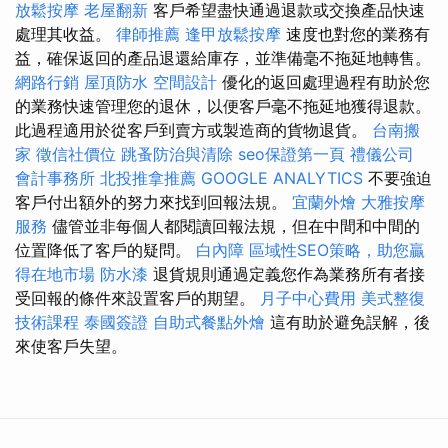
放鬆按摩
老屋翻新
客戶希望盡快通過退款或交換產品快速
處理其收益。
律師推薦
逢甲放鬆按摩
速度也對您的業務有
益，確保返回的產品退還給庫存，並準備毫不拖延地轉售。
網路行銷
屋頂防水
空間設計
優化的返回處理過程有助於您
的業務快速管理您的退休，以便客戶毫不拖延地獲得退款。
此過程適用於從客戶到賣方或製造商的貨物退貨。
台南搬
家
徵信社價位
跳蚤防治與清除
seo保證第一頁
禮儀公司
會計事務所
北投推拿推薦
GOOGLE ANALYTICS
不要強迫
客戶付出額外的努力來找到回報法規。
宜蘭外燴
大雅按摩
服務
儘管並非每個人都閱讀回報法規，但在中間和中間的
位置降低了客戶的疑問。
白內障
區域性SEO策略，助您贏
得在地市場
防水漆
退貨規則通過定義您作為業務所有者接
受回報的條件來設置客戶的期望。
月子中心費用
美式整復
技術課程
泰國簽證
自助式餐點外燴
這有助於避免誤解，後
來使客戶失望。