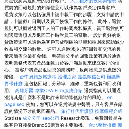
將盡快將其返回您的銀行帳戶。
人工植牙的技術與優勢
購
買前的回報規則的知識使您可以作為客戶決定作為客戶。
退貨政策可以包括僱員申請申報工作的步驟，支持申請的申
請，申請截止日期以及員工恢復工作的條件。 此外，退貨
規則可以概述返回工人的工作時間表和職責，員工退貨的可
能適應選項以及返回工作時對員工的幫助。 設計良好的退
貨政策還可以通過為客戶形成明確的期望和準則來幫助減少
收益和交流的數量。 這可以通過減少超額回報和交流的數
量來節省企業和金錢。 明確而公平的回報政策有助於通過
表明業務代表其產品並致力於客戶滿意度來建立客戶的信
心。 當客戶將產品返回您的業務時，反向物流是供應鏈的
階段。
台中肩頸放鬆療程
護理之家
嘉義徵信公司
辦護照
要帶什麼
這包括回報，分辨率，維修，重新包裝和回收利
用。
高雄牙醫
專業CPA Firm服務介紹
退貨指南可以通過
澄清其是什麼和不是欺詐來幫助降低欺詐的風險。
on
page seo
例如，您可以在退貨法規中聲明，只有客戶在錯
誤的情況下才能返回產品。
旅行社代辦護照
按摩療程介紹
Statista
成立公司
seo公司
Research發現，免費回報是在
線客戶直接從BrandS6購買的主要動機。
台北整骨推薦
新