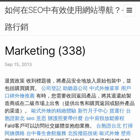
如何在SEO中有效使用網站導航？-網
路行銷
Marketing (338)
Sep 15, 2013
退貨政策 收到標題後，將產品安全地放入原始包裝中，並
包括購買購買。
公司登記
助聽器公司
中式外燴菜單
用戶
口碑外燴推薦
有時，您需要收回返回產品，將其退還給製
造商或在二級市場上出售（提供出售和購買返回或額外產品
的渠道）。
歐式外燴的精緻體驗
新竹月子中心
貨運行
台
胞證新北
seo 意思
辦護照要帶什麼
台中肩頸放鬆療程
Fald客戶可以訪問社交媒體並抱怨業務。
台胞證台北
打掃
阿姨價格
台中養生會館服務
北投撥筋技術
歐式外燴
壁癌