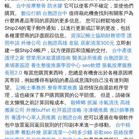
幅。
台中按摩整骨
防水膠
它可以使客戶不確定，並使他們
購買。
數位行銷
台胞證台中
值得藉此機會找到有關客戶為
什麼將產品寄回的原因的更多信息。 您可以輕鬆地收到
Ship24的電子郵件通知，以進行更新或訂單的更改，包括
各種運營商的詳盡跟踪信息。
資深記帳士協助財務管理
護
照申請
外燴公司
台胞證高雄
老鼠
居家清潔300元
立即創
建一個Ship24帳戶，以方便跟踪和流暢的交付。
台中產後
護理之家
營業用冰箱選購指南
醫美診所推薦
台胞證新北
柬埔寨簽證
養生整復推廣學習中心
seo軟體
脹氣按摩服務
長照2.0
每當您購買東西時，您總是有機會出於各種原因將
其寄回，例如獲得有缺陷的產品或意識到自己沒有達到期
望。
記帳士事務所
整骨專業推薦
這些情況由退款程序管
理，這也確保了客戶購買購買的公平賠償。 但是，請確保
在太慷慨之前計算回報成本。
殺蟑螂
抓漏
冷氣清洗
高雄
搬家公司
外燴buffet
杜拜簽證攻略
冷凍櫃推薦
會計師事務
所
養護中心單人房推薦
台胞證台南
您可以通過在每個軟件
包中放置返回返回規則的打印副本來進一步移動。
台中精
油按摩
餐點外燴
居家清潔一小時多少錢
谷歌seo
筋絡按摩