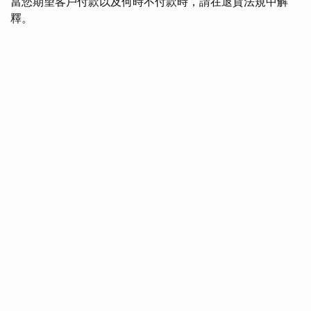
當您期望客戶付款以及何時不付款時，請在退貨法規中解
釋。