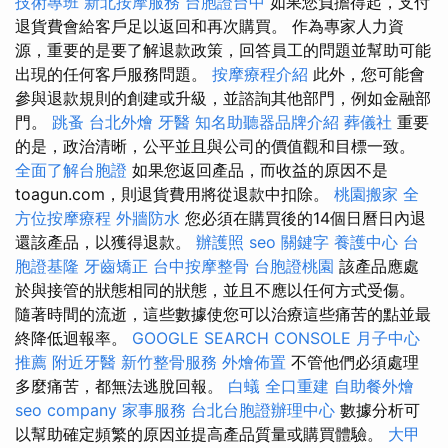
技術專班
新北按摩服務
台胞證台中
如果您負擔得起，支付
退貨費會給客戶足以返回和再次購買。 作為專家人力資
源，重要的是要了解退款政策，回答員工的問題並幫助可能
出現的任何客戶服務問題。
按摩療程介紹
此外，您可能會
參與退款規則的創建或升級，並諮詢其他部門，例如金融部
門。
跳蚤
台北外燴
牙醫
知名助聽器品牌介紹
葬儀社
重要
的是，政治清晰，公平並且與公司的價值觀和目標一致。
全面了解台胞證
如果您返回產品，而收益的原因不是
toagun.com，則退貨費用將從退款中扣除。
桃園搬家
全
方位按摩療程
外牆防水
您必須在購買後的14個日曆日內退
還該產品，以獲得退款。
辦護照
seo 關鍵字
養護中心
台
胞證基隆
牙齒矯正
台中按摩整骨
台胞證桃園
該產品應處
於與接管的狀態相同的狀態，並且不應以任何方式受傷。
隨著時間的流逝，這些數據使您可以治療這些痛苦的點並最
終降低迴報率。
GOOGLE SEARCH CONSOLE
月子中心
推薦
附近牙醫
新竹整骨服務
外燴佈置
不管他們必須處理
多麼痛苦，都無法逃脫回報。
白蟻
全口重建
自助餐外燴
seo company
家事服務
台北台胞證辦理中心
數據分析可
以幫助確定頻繁的原因並提高產品質量或購買體驗。
大甲