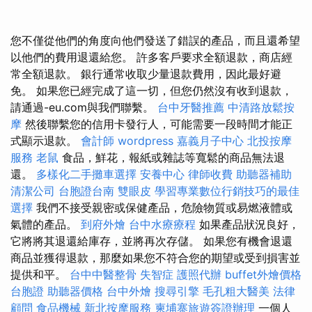
您不僅從他們的角度向他們發送了錯誤的產品，而且還希望
以他們的費用退還給您。 許多客戶要求全額退款，商店經
常全額退款。 銀行通常收取少量退款費用，因此最好避
免。 如果您已經完成了這一切，但您仍然沒有收到退款，
請通過-eu.com與我們聯繫。
台中牙醫推薦
中清路放鬆按
摩
然後聯繫您的信用卡發行人，可能需要一段時間才能正
式顯示退款。
會計師
wordpress
嘉義月子中心
北投按摩
服務
老鼠
食品，鮮花，報紙或雜誌等寬鬆的商品無法退
還。
多樣化二手攤車選擇
安養中心
律師收費
助聽器補助
清潔公司
台胞證台南
雙眼皮
學習專業數位行銷技巧的最佳
選擇
我們不接受親密或保健產品，危險物質或易燃液體或
氣體的產品。
到府外燴
台中水療療程
如果產品狀況良好，
它將將其退還給庫存，並將再次存儲。 如果您有機會退還
商品並獲得退款，那麼如果您不符合您的期望或受到損害並
提供和平。
台中中醫整骨
失智症
護照代辦
buffet外燴價格
台胞證
助聽器價格
台中外燴
搜尋引擎
毛孔粗大醫美
法律
顧問
食品機械
新北按摩服務
柬埔寨旅遊簽證辦理
一個人