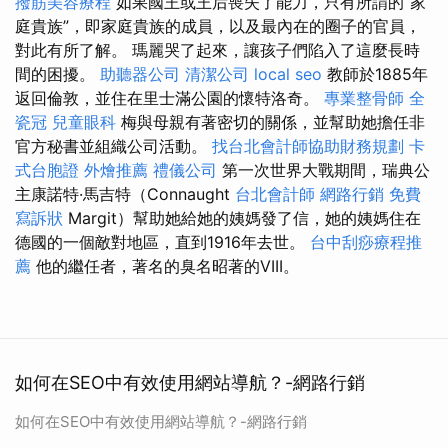
撥筋美容療程
如果國王或王后喪失了能力，只有所謂的“家
庭貴族”，即家庭貴族的成員，以及最內在的圈子的官員，
對此有所了解。 瑪麗哭了起來，讓孩子們陷入了這麼長時
間的困擾。
助聽器公司
清潔公司
local seo
教師於1885年
返回倫敦，並住在里士滿公園的懷特洛奇。
專業整骨師
全
瓷冠
兒童眼科
梅與母親有著密切的關係，並幫助她擔任非
官方秘書並組織公司活動。
找台北會計師協助財務規劃
卡
式台胞證
外燴推薦
禮儀公司
第一次世界大戰期間，瑞典公
主康諾特·馬吉特（Connaught
台北會計師
網路行銷
免費
寫訴狀
Margit）幫助她給她的姨媽發了信，她的姨媽住在
德國的一個敵對地區，直到1916年去世。
台中刮痧療程推
薦
他的繼任者，著名的臭名昭著的VIII。
如何在SEO中有效使用網站導航？-網路行銷
如何在SEO中有效使用網站導航？-網路行銷