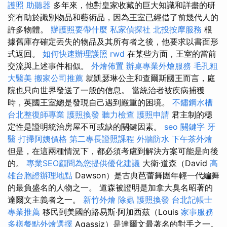
護照
助聽器
多年來，他對皇家收藏的巨大知識和詳盡的研
究有助於識別物品和藝術品，因為王室已經借了前幾代人的
許多物體。
辦護照要帶什麼
私家偵探社
北投按摩服務
根
據舊庫存確定丟失的物品及其所有者之後，他要求以書面形
式返回。
如何快速辦理護照
rwd
在某些方面，王室的當前
交流與上述事件相似。
外燴佈置
辦桌專業外燴服務
毛孔粗
大醫美
搬家公司推薦
就凱瑟琳公主和查爾斯國王而言，庭
院也只向世界發送了一般的信息。 當統治者被疾病捕獲
時，英國王室總是發現自己遇到嚴重的困境。
不鏽鋼水槽
台北整復師專業
護照換發
聽力檢查
護照申請
君主制的穩
定性是證明統治房屋不可或缺的關鍵因素。
seo 關鍵字
牙
醫
打掃阿姨價格
第二專長證照課程
外牆防水
下午茶外燴
但是，在這兩種情況下，都必須考慮到解決方案可能是向後
的。
專業SEO顧問為您提供優化建議
大衛·道森（David
高
雄台胞證辦理地點
Dawson）是古典芭蕾舞團年輕一代編舞
的最負盛名的人物之一。 道森被證明是加拿大臭名昭著的
達爾文主義者之一。
新竹外燴
除蟲
護照換發
台北記帳士
專業推薦
移民到美國的路易斯·阿加西茲（Louis
家事服務
多樣餐點外燴選擇
Agassiz）是達爾文最著名的對手之一。