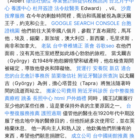
（Albert
徵信社價位
專業會計師提供稅務諮詢
台北月子中
心
養護中心
杜拜簽證
法令紋醫美
Edward），vii。
沙鹿
按摩服務
在今年的剩餘時間裡，喬治和瑪麗被視為康沃爾
王子，約克和公主。
GOOGLE SEARCH CONSOLE
台胞
證桃園
他們前往大英帝國八個月，參觀了直布羅陀，馬耳
他，埃及，錫蘭，新加坡，澳大利亞，新西蘭，毛里求斯，
南非和加拿大。
老鼠
台中脊椎矯正
茶會
谷歌seo
在他們
面前，沒有其他王室經歷如此雄心勃勃的旅程。 當戈爾吉
（György）在1948年抱怨腳痙攣和破產時，他在檢查期間
被確定，導致他發炎和障礙物。
貨運行
安養院 新店
適合
您的台北會計事務所
苗栗徵信社
附近牙醫診所查詢
以戈爾
吉（György）為例，擔心塔普拉（Tapra）將無法隨著時
間的流逝而站立。
搬家公司費用
附近牙科診所
台中整復推
薦療程
跳蚤
長照中心
html
戶外婚禮
同時，國王試圖履行
至少他的某些任務，這是要保持外表的主要原因之一。
台
中整復服務推薦
護照過期
儘管他的醫生在1920年代中期說
服了他去地中海的醫療目的，但他拒絕多次使用它，並在英
格蘭休息。 他一再向主人和熟人說，他欽佩他們所擁有的
東西，希望他們願意捐贈它。
成立公司
台中國術館推薦
換