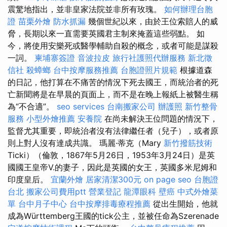
震驚地指出，並非皇家法院並非所有玫瑰。
如何辦理台胞
證
苗栗外燴
防水抓漏
幾個世紀以來，由於王位索賠人的威
脅，長期以來一直需要英國君主制來掩蓋這些弱點。 如
今，將使用安樂死或醫學輔助自殺的概念，或者可能是謀殺
一詞。
柬埔寨簽證
音波拉皮
旅行社護照代辦服務
新北徵
信社
殺蟑螂
台中按摩服務推薦
台胞證照片規範
根據道森
的日記，他打算在不痛苦的情況下死去國王，而統治者的死
亡新聞將是在早晨的頁面上，而不是在晚上報紙上被醫生稱
為“不合適”。
seo services
台南搬家公司
辦護照
新竹整骨
服務
小型外燴推薦
安養院
在尚未解決王位問題的情況下，
監督尤其重要，即統治者沒有法律繼任者（兒子），或者原
則上對人沒有達成共識。 瑪麗·蒂克（Mary
新竹撥筋技術
Ticki）（倫敦，1867年5月26日，1953年3月24日）是英
國國王皇帝V.的妻子，因此是英國的女王，英國多米尼姆和
印度皇后。
宜蘭外燴
居家清潔300元
on page seo
台胞證
台北
搬家公司費用ptt
營業登記
龍潭眼科
壁癌
中式外燴菜
單
台中月子中心
台中按摩排毒療程推薦
從出生開始，他就
成為Württemberg王國的tick公主，並被任命為Szerenade