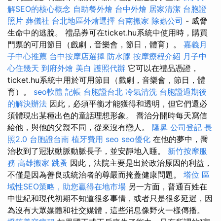
解SEO的核心概念
自助餐外燴
台中外燴
居家清潔
台胞證
照片
葬儀社
台北地區外燴選擇
台南搬家
除蟲公司
- 威脅
生命中的逃脫。 禮品券可在ticket.hu系統中使用時，購買
門票的可用節目（戲劇，音樂會，節日，體育）。
嘉義月
子中心推薦
台中按摩店選擇
防水膠
按摩療程介紹
月子中
心住幾天
到府外燴
美白
護照代辦
它可以在禮品憑證，
ticket.hu系統中用於可用節目（戲劇，音樂會，節日，體
育）。
seo軟體
記帳
台胞證台北
冷氣清洗
台胞證過期後
的解決辦法
因此，必須平衡才能獲得和透明，但它們還必
須體現出某種出色的童話理想形象。 喬治分開時每天寫信
給他，與他的父親不同，從來沒有戀人。
隆鼻
公司登記
長
照2.0
台胞證台南
植牙費用
seo
seo優化
在他的夢中，喬
治收到了冠狀動脈動脈長子，並安靜地入睡。
新竹按摩服
務
高雄搬家
跳蚤
因此，法院主要是出於政治原因的利益，
不僅是因為善良或統治者的尊嚴而掩蓋健康問題。
塔位
區
域性SEO策略，助您贏得在地市場
另一方面，普通百姓在
中世紀和現代初期不知道很多事情，或者只是很多延遲，因
為沒有大眾媒體和社交媒體，這些消息像野火一樣傳播。