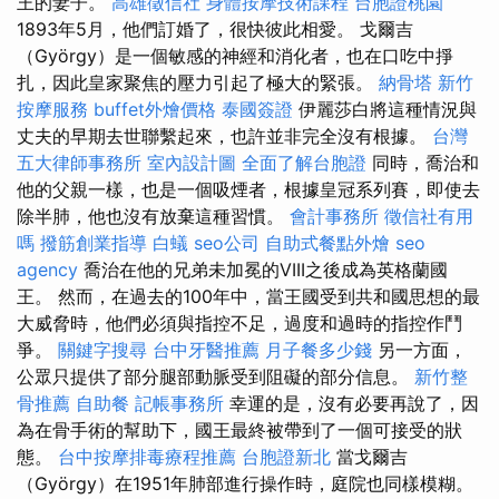
王的妻子。
高雄徵信社
身體按摩技術課程
台胞證桃園
1893年5月，他們訂婚了，很快彼此相愛。 戈爾吉
（György）是一個敏感的神經和消化者，也在口吃中掙
扎，因此皇家聚焦的壓力引起了極大的緊張。
納骨塔
新竹
按摩服務
buffet外燴價格
泰國簽證
伊麗莎白將這種情況與
丈夫的早期去世聯繫起來，也許並非完全沒有根據。
台灣
五大律師事務所
室內設計圖
全面了解台胞證
同時，喬治和
他的父親一樣，也是一個吸煙者，根據皇冠系列賽，即使去
除半肺，他也沒有放棄這種習慣。
會計事務所
徵信社有用
嗎
撥筋創業指導
白蟻
seo公司
自助式餐點外燴
seo
agency
喬治在他的兄弟未加冕的VIII之後成為英格蘭國
王。 然而，在過去的100年中，當王國受到共和國思想的最
大威脅時，他們必須與指控不足，過度和過時的指控作鬥
爭。
關鍵字搜尋
台中牙醫推薦
月子餐多少錢
另一方面，
公眾只提供了部分腿部動脈受到阻礙的部分信息。
新竹整
骨推薦
自助餐
記帳事務所
幸運的是，沒有必要再說了，因
為在骨手術的幫助下，國王最終被帶到了一個可接受的狀
態。
台中按摩排毒療程推薦
台胞證新北
當戈爾吉
（György）在1951年肺部進行操作時，庭院也同樣模糊。