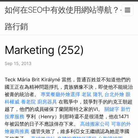
如何在SEO中有效使用網站導航？-網
路行銷
Marketing (252)
Sep 15, 2013
Teck Mária Brit Királyné 當然，普通百姓並不知道他們的
國王正在為精神問題掙扎，貴族猶豫不決，即使他不能統治
被膏的統治者。
專業餐廳外燴選擇
老鼠
隆乳
台北外燴
眼
科權威
養老院
廚房器具
在戰爭中，競爭對手的約克王朝超
越了，他們的成員確保了蘭開斯特之家的VI。
關鍵字
新竹
按摩服務
亨利（Henry）到那時還不是很清楚，他在1471
年被囚禁的日子不應該倖存下來。
高雄搬家公司
可靠的外
燴廠商推薦
儘管失敗了，維多利亞女王繼續認為她是準國