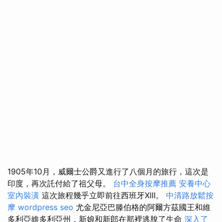
1905年10月，威爾士公爵又進行了八個月的旅行，這次是
印度，再次託付給了祖父母。
台中全身按摩推薦
安養中心
室內裝潢
這次旅程幾乎立即前往西班牙XIII。
中清路放鬆按
摩
wordpress seo
尤金尼亞巴滕伯格的阿爾方茲國王和維
多利亞維多利亞州，新娘和新郎在那裡逃脫了生命
深入了