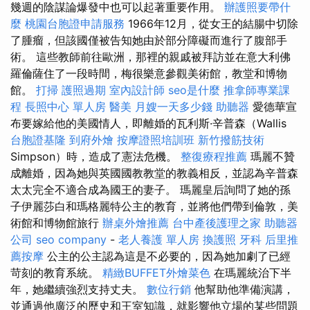
幾週的陰謀論爆發中也可以起著重要作用。
辦護照要帶什
麼
桃園台胞證申請服務
1966年12月，從女王的結腸中切除
了腫瘤，但該國僅被告知她由於部分障礙而進行了腹部手
術。 這些教師前往歐洲，那裡的親戚被拜訪並在意大利佛
羅倫薩住了一段時間，梅很樂意參觀美術館，教堂和博物
館。
打掃
護照過期
室內設計師
seo是什麼
推拿師專業課
程
長照中心 單人房
醫美
月嫂一天多少錢
助聽器
愛德華宣
布要嫁給他的美國情人，即離婚的瓦利斯·辛普森（Wallis
台胞證基隆
到府外燴
按摩證照培訓班
新竹撥筋技術
Simpson）時，造成了憲法危機。
整復療程推薦
瑪麗不贊
成離婚，因為她與英國國教教堂的教義相反，並認為辛普森
太太完全不適合成為國王的妻子。 瑪麗皇后詢問了她的孫
子伊麗莎白和瑪格麗特公主的教育，並將他們帶到倫敦，美
術館和博物館旅行
辦桌外燴推薦
台中產後護理之家
助聽器
公司
seo company
-
老人養護 單人房
換護照
牙科
后里推
薦按摩
公主的公主認為這是不必要的，因為她加劇了已經
苛刻的教育系統。
精緻BUFFET外燴菜色
在瑪麗統治下半
年，她繼續強烈支持丈夫。
數位行銷
他幫助他準備演講，
並通過他廣泛的歷史和王室知識，就影響他立場的某些問題