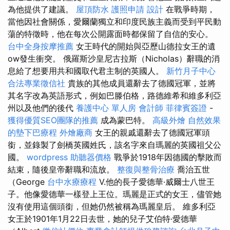
為他提供了建議。
屋頂防水
護照申請
設計
在戰爭時期，
當他因社會關係，愛爾蘭獨立和印度民族主義而受到平民動
蕩的特徵時，他在每次公開露面時都保留了自信的安心。
台中全身按摩推薦
女王時代的開始與亞歷山德拉女王的遺
ow發生衝突。 俄羅斯沙皇尼古拉斯（Nicholas）辭職的消
息給了想要用共和國取代君主制的英國人。
新竹月子中心
合法專業徵信社
貴族的其他成員還辭去了德國冠軍，並將
其名字改為英語形式，例如巴滕伯格，路德維希和維多利亞
州以及他們的後代
養護中心 單人房
會計師
菲律賓簽證
-
獲得優質SEO團隊的推薦
成為蒙巴特。
高級外燴
自然效果
的墊下巴療程
外燴廠商
女王的親戚還辭去了德國冠軍頭
銜，並錄製了劍橋英國姓氏，該名字來自瑪麗的英國祖父公
國。
wordpress
助聽器價格
戰爭於1918年因德國的擊敗而
結束，隨後皇帝辭職和流放。
整復與整骨治療
喬治五世
（George
台中水療療程
V.他的長子愛德華·威爾士八世王
子。他像愛德華一樣登上王位。瑪麗是正式的女王，儘管她
沒有使用這個頭銜，但她仍然被稱為瑪麗皇后。 維多利亞
女王於1901年1月22日去世，她的兒子艾伯特·愛德華