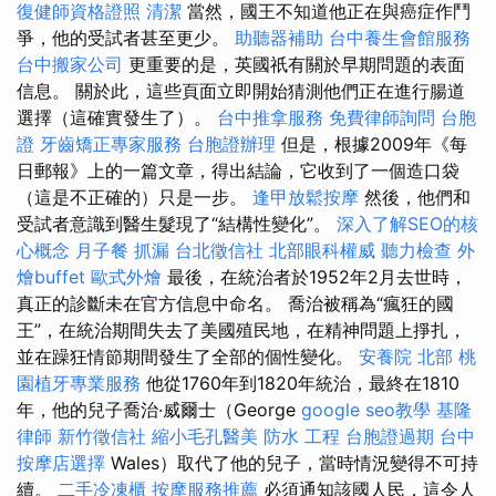
復健師資格證照
清潔
當然，國王不知道他正在與癌症作鬥
爭，他的受試者甚至更少。
助聽器補助
台中養生會館服務
台中搬家公司
更重要的是，英國祇有關於早期問題的表面
信息。 關於此，這些頁面立即開始猜測他們正在進行腸道
選擇（這確實發生了）。
台中推拿服務
免費律師詢問
台胞
證
牙齒矯正專家服務
台胞證辦理
但是，根據2009年《每
日郵報》上的一篇文章，得出結論，它收到了一個造口袋
（這是不正確的）只是一步。
逢甲放鬆按摩
然後，他們和
受試者意識到醫生髮現了“結構性變化”。
深入了解SEO的核
心概念
月子餐
抓漏
台北徵信社
北部眼科權威
聽力檢查
外
燴buffet
歐式外燴
最後，在統治者於1952年2月去世時，
真正的診斷未在官方信息中命名。 喬治被稱為“瘋狂的國
王”，在統治期間失去了美國殖民地，在精神問題上掙扎，
並在躁狂情節期間發生了全部的個性變化。
安養院 北部
桃
園植牙專業服務
他從1760年到1820年統治，最終在1810
年，他的兒子喬治·威爾士（George
google seo教學
基隆
律師
新竹徵信社
縮小毛孔醫美
防水 工程
台胞證過期
台中
按摩店選擇
Wales）取代了他的兒子，當時情況變得不可持
續。
二手冷凍櫃
按摩服務推薦
必須通知該國人民，這令人