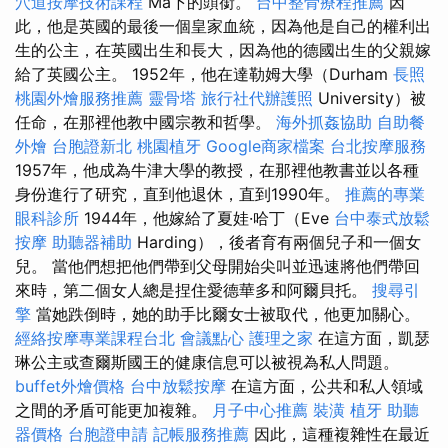
穴道按摩技術課程
Ma下的頭銜。
台中整骨療程推薦
因
此，他是英國的最後一個皇家血統，因為他是自己的權利出
生的公主，在英國出生和長大，因為他的德國出生的父親嫁
給了英國公主。 1952年，他在達勒姆大學（Durham
長照
桃園外燴服務推薦
靈骨塔
旅行社代辦護照
University）被
任命，在那裡他教中國宗教和哲學。
海外抓姦協助
自助餐
外燴
台胞證新北
桃園植牙
Google商家檔案
台北按摩服務
1957年，他成為牛津大學的教授，在那裡他教書並以各種
身份進行了研究，直到他退休，直到1990年。
推薦的專業
眼科診所
1944年，他嫁給了夏娃·哈丁（Eve
台中泰式放鬆
按摩
助聽器補助
Harding），後者育有兩個兒子和一個女
兒。 當他們想把他們帶到父母開始尖叫並迅速將他們帶回
來時，第二個女人總是捏住愛德華多和阿爾貝托。
搜尋引
擎
當她跌倒時，她的助手比爾女士被取代，他更加關心。
經絡按摩專業課程台北
會議點心
護理之家
在這方面，凱瑟
琳公主或查爾斯國王的健康信息可以被視為私人問題。
buffet外燴價格
台中放鬆按摩
在這方面，公共和私人領域
之間的矛盾可能更加複雜。
月子中心推薦
裝潢
植牙
助聽
器價格
台胞證申請
記帳服務推薦
因此，這種複雜性在最近