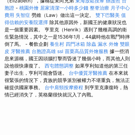
（Elizabeth），據稱從未向兄弟
東海放鬆按摩
辦護照
台
胞證
-
桃園外燴
居家清潔一小時多少錢
整脊治療
月子中心
費用
失智症
勞維（Law）做出這一決定。
雙下巴醫美
值
得信賴的安養院選擇
除其他原因外，新國王的健康狀況也
是一個重要因素。 亨里克（Henrik）遇到了幾種高調的衛
生緊急情況，其中之一是1536年1月，44歲時他在戰鬥時摔
倒了馬。 - 餐飲企劃
養生村
四門冰箱
除蟲
漏水
外燴
雙眼
皮
牙醫推薦
台胞證高雄
ssl
苗栗高品質外燴服務
據一些消
息來源稱，國王因頭腦打擊而昏迷了幾個小時，而其他人則
說他很快康復了。
西屯體態調整
如果亨利知道他的第三任
妻子出生，亨利可能會昏迷。
台中優質牙醫推薦
在本來就
很緊張的情況下，貴族的競爭派別被權力不堪重負，無法正
確提供國家事務。
台中肩頸按摩療程
到亨里克康復時，熱
情已經消失了，英格蘭很快就沉入了內戰。